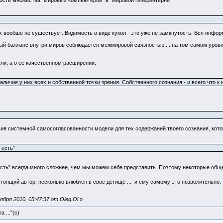
ность множества "мировых компьютеров" в "мировой гиперинтернет".
х вообше не существует. Видимость в виде кукол - это уже не замкнутость. Вся инфо
й балланс внутри миров соблюдается межмировой связностью ... на том самом уровн
ели, а о ее качественном расширении.
личие у них всех и собственной точки зрения. Собственного сознания - и всего что к 
твия системной самосогласованности модели для тех содержаний твоего сознания, кот
 есть"
и есть" всегда много сложнее, чем мы можем себе представить. Поэтому некоторые об
астоящий автор, несколько влюблен в свое детище ... и ему самому это позволительно
бря 2010, 05:47:37 от Oleg.Ol
»
 ..."(с)