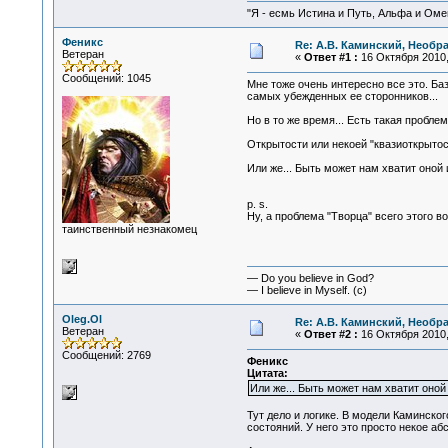
"Я - есмь Истина и Путь, Альфа и Омега
Феникс
Re: А.В. Каминский, Необр
Ветеран
«
Ответ #1 :
16 Октября 2010,
Сообщений: 1045
Мне тоже очень интересно все это. Ба
самых убежденных ее сторонников...
Но в то же время... Есть такая проблем
Открытости или некоей "квазиоткрытос
Или же... Быть может нам хватит оной
p. s.
Ну, а проблема "Творца" всего этого 
таинственный незнакомец
— Do you believe in God?
— I believe in Myself. (c)
Oleg.Ol
Re: А.В. Каминский, Необр
Ветеран
«
Ответ #2 :
16 Октября 2010,
Сообщений: 2769
Феникс
Цитата:
Или же... Быть может нам хватит оно
Тут дело и логике. В модели Каминско
состояний. У него это просто некое 