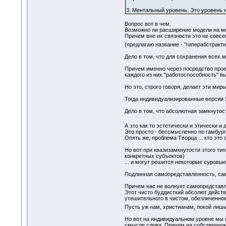
3. Ментальный уровень. Это уровень 
Вопрос вот в чем.
Возможно ли расширение модели на мн
Причем вне их связности это не совсе
(предлагаю название - "гиперабстракт
Дело в том, что для сохранения всех
Причем именно через посредство проек
каждого из них "работоспособность" 
Но это, строго говоря, делает эти ми
Тогда индивидуализированные версии Я
Дело в том, что абсолютная замкнуто
А это как то эстетически и этически и
Это просто - бессмысленно по гамбург
Опять же, проблема Творца ... кто это 
Но вот при квазизамкнутости этого ти
конкретных субъектов)
... и могут решится некоторые суровы
Подлинная самопредставленность, сам
Причем нас не волнует самопредставле
Этот чисто буддисткий абсолют действ
утешительного в чистом, обезличенно
Пусть уж нам, христианам, покой лиш
Но вот на индивидуальном уровне мы 
смысле слова. Причем на собственном