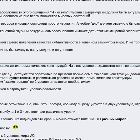
, абсолютности этого ощущения "Я - есьмь" глубина саморекурсии должна быть актуальн
ринесенного из-вне всего множества мировых состояний.
о ресурса мировых состояний просто не хватит. А любое "дно" для нее отменило бы са
онечной глубины рекурсии самоосознавания и может дать этот межмировой гиперинт
.
ения самого появления качества субъективности в конечном замкнутом мире. И не тольк
елось бы замкнуть вашу модель и по уровням.
наших логико-семантических конструкций. На этом уровне сохраняется понятие времен
" где существуют эти обратимые по времени логико-семантические конструкции должн
ться, существовать и развиваться различные логико-семантические конструкции.
ом "заимствовано" со 2 уровня и является необратимым.
чен в атрибутах 1 уровню реальности.
 замкнутой тоже. Но, увы, это - абсурд, ибо модель редуцируется в двухуровневую, о
атрибута 1 и 3 - это все-таки различные уровни.
е сознающих индивидов эти уровни можно отождествить но -
из разных миров
!
зность".
ть 1 уровень мира W2.
орца: можно сказать,что мир W1 породил мир W2 ...