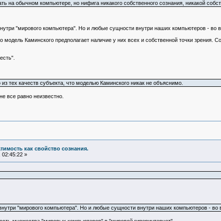
ть на обычном компьютере, но нифига никакого собственного сознания, никакой собст
нутри "мирового компьютера". Но и любые сущности внутри наших компьютеров - во 
о модель Каминского предполагает наличие у них всех и собственной точки зрения. Со
есть".
о из тех качеств субъекта, что моделью Каминского никак не объяснимо.
е все равно неизвестно.
атимость как свойство сознания.
 02:45:22 »
нутри "мирового компьютера". Но и любые сущности внутри наших компьютеров - во 