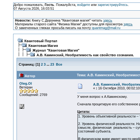
Добро пожаловать,
Гость
. Пожалуйста,
войдите
или
зарегистрируйтесь
.
07 Августа 2026, 16:03:51
Новости:
Книгу С.Доронина "Квантовая магия" читать
здесь
Материалы старого сайта "Физика Магии" доступны для просмотра
здесь
О замеченных глюках просьба писать на почту
quantmag@mail.ru
Квантовый Портал
Квантовая Магия
Журнал "Квантовая Магия"
А.В. Каминский, Необратимость как свойство сознания.
Страниц:
[
1
]
2
3
...
23
Все
Тема: А.В. Каминский, Необратимост
Автор
Oleg.Ol
А.В. Каминский, Необратим
Ветеран
«
:
16 Октября 2010, 00:02:10
Сообщений: 2769
У меня вопрос к А.Каминскому.
Сначала процитирую его собственное 
Цитата:
1. Уровень объективной реальности –
2. Уровень физической реальности. Н
смысле, физическая реальность – суб
состояний субъекта.
В физическом мире имеет место необр