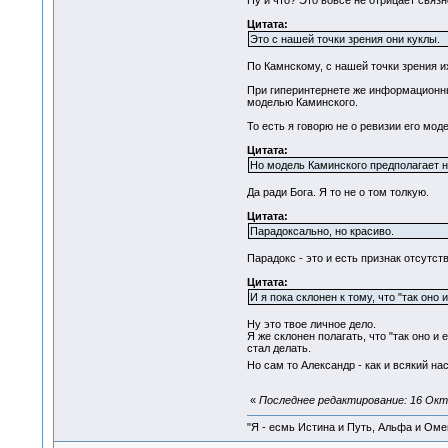
Ну и что? Это вовсе не отрицает связ
Цитата:
Это с нашей точки зрения они куклы.
По Камнскому, с нашей точки зрения и
При гиперинтернете же информационны
моделью Каминского.
То есть я говорю не о ревизии его мод
Цитата:
Но модель Каминского предполагает на
Да ради Бога. Я то не о том толкую.
Цитата:
Парадоксально, но красиво.
Парадокс - это и есть признак отсутс
Цитата:
И я пока склонен к тому, что "так оно и
Ну это твое личное дело.
Я же склонен полагать, что "так оно 
стал делать.
Но сам то Александр - как и всякий н
«
Последнее редактирование: 16 Октя
"Я - есмь Истина и Путь, Альфа и Омега