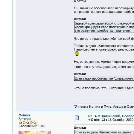
А затем ...
Он, никак не обосновывая необходимую 
интроспективного исследования собст
Цитата:
Базовой грамматической структурой 
идентифицирует свое положение в паре 
это различие приобретает значение.
Что не есть правильно, ибо при всей
То есть модель Каминского не являет
Например, ее вполне можно реализоват
Но, естественно, можно, через предусм
этом - не внутримодельная, а только 
Цитата:
Есть такая проблема, как "душа хочет
Это не проблема, это - интенция. Одн
"Я - есмь Истина и Путь, Альфа и Омега
Феникс
Re: А.В. Каминский, Необр
Ветеран
«
Ответ #3 :
16 Октября 2010,
Сообщений: 1045
Цитата:
То есть модель Каминского не являет