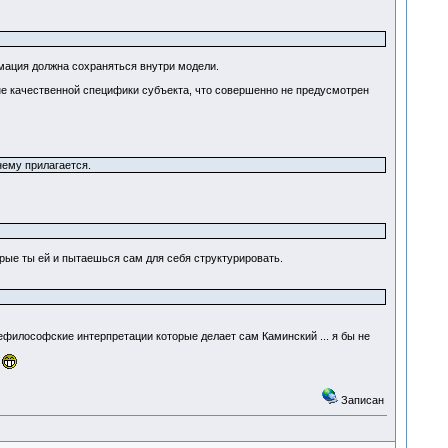
рмация должна сохраняться внутри модели.
е качественной специфики субъекта, что совершенно не предусмотрен
нему прилагается.
орые ты ей и пытаешься сам для себя структурировать.
щефилософские интерпретации которые делает сам Каминский ... я бы не
.
Записан