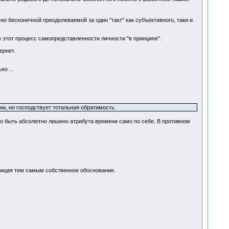
о бесконечной преодолеваемой за один "такт" как субъективного, таки и
м этот процесс самопредставленности личности "в принципе".
ернет.
о ...
и, но господствует тотальная обратимость.
о быть абсолютно лишено атрибута времени само по себе. В противном
трицая тем самым собственное обоснование.