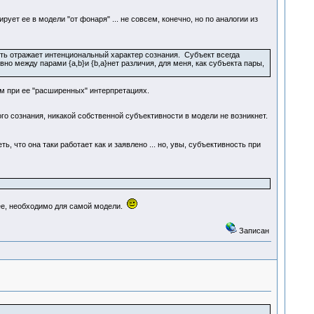
ет ее в модели "от фонаря" ... не совсем, конечно, но по аналогии из
ть отражает интенциональный характер сознания. Субъект всегда
вно между парами {a,b}и {b,a}нет различия, для меня, как субъекта пары,
м при ее "расширенных" интерпретациях.
го сознания, никакой собственной субъективности в модели не возникнет.
 что она таки работает как и заявлено ... но, увы, субъективность при
нее, необходимо для самой модели.
Записан