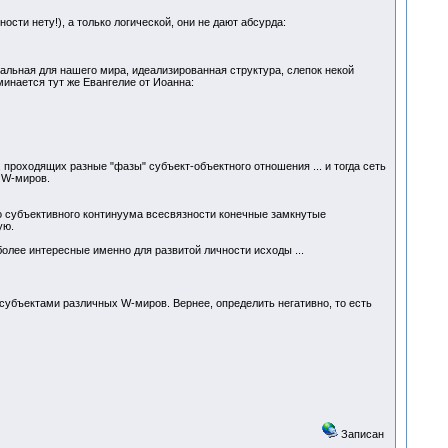
ости нету!), а только логической, они не дают абсурда:
еальная для нашего мира, идеализированная структура, слепок некой
инается тут же Евангелие от Иоанна:
 проходящих разные "фазы" субъект-объектного отношения ... и тогда сеть
" W-миров.
го субъективного континуума всесвязности конечные замкнутые
ую.
более интересные именно для развитой личности исходы ...
субъектами различных W-миров. Вернее, определить негативно, то есть
Записан