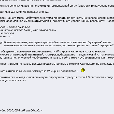
мкнутые цепочки миров при отсутствии темпоральной связи (времени то на уровне связн
дил мир W3, Мир W3 породил мир W1.
орец нашего мира - действительно тогда личность, но личность не человеческая, а ид
ляющаяся для нас именно структурой 1, объективного уровня нашей реальности. Вспом
ога, и Слово было Бог.
о ничто не начало быть, что начало быть.
 человеков.
ъяла его.
здо более вероятным, что один мир способен запускать множество "дочерних" миров ...
 ... возможно все мы, наши личности, если они достаточно развиты - такие "зародыши
от обыденного понимания множественности W-миров и характера их связанности.
ь скорее отменяющий, негативный, изолирующий характер ... выделяющий из тотально
нутри них по логической необходимости только себя самое - субъективность как таков
ичности имеет не только исходы предусмотренные в модели Каминского, но и гораздо 
эти объективные конечные замкнутые W-миры и появляются ...
ематически исходя из вашей модели определить атрибуты такой 1-3-связности между 
а модель исключает.
бря 2010, 05:44:07 от Oleg.Ol
»