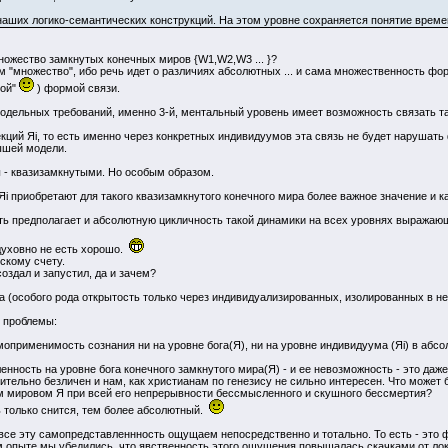
наших логико-семантических конструкций. На этом уровне сохраняется понятие време
ожество замкнутых конечных миров {W1,W2,W3 ... }?
м "множество", ибо речь идет о различиях абсолютных ... и сама множественность ф
ной"
) формой связи.
 модельных требований, именно 3-й, ментальный уровень имеет возможность связать 
ций Яi, то есть именно через конкретных индивидуумов эта связь не будет нарушать
вышей модели.
ры - квазизамкнутыми. Но особым образом.
i приобретают для такого квазизамкнутого конечного мира более важное значение и ка
сть предполагает и абсолютную цикличность такой динамики на всех уровнях выражаю
 духовно не есть хорошо.
скому счету.
создал и запустил, да и зачем?
па (особого рода открытость только через индивидуализированных, изолированных в н
е проблемы:
оприменимость сознания ни на уровне бога(Я), ни на уровне индивидуума (Яi) в абс
нность на уровне бога конечного замкнутого мира(Я) - и ее невозможность - это даже 
ительно безличен и нам, как христианам по генезису не сильно интересен. Что может
м мировом Я при всей его непрерывности бессмысленного и скушного бессмертия?
ь только снится, тем более абсолютный.
все эту самопредставленнность ощущаем непосредственно и тотально. То есть - это
 опыте мы убедились, что явственность этого ощущения повышалась скачками от лок