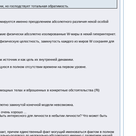
ни, но господствует тотальная обратимость.
ормируется именно преодолением абсолютного различия некой особой
такие физически абсолютно изолированные W-миры в некий гиперинтернет.
 физическую целостность, замкнутость каждого из миров W сохраняя для
к источник и как цель их внутренней динамики.
щуюся в полном отсутствии времени на первом уровне.
емощных телах и вброшенных в конкретные обстоятельства (Яi)
олютно замкнутой конечной модели невозможна.
очень хорошо ...
 быть интересного для личности в небытии личности? Что может быть
 факт, причем единственный факт могущий именоваться фактом в полном
ально-родового до нелокально-абсолютного именно с развитием нашей