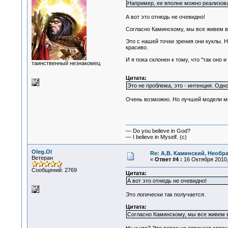
Например, ее вполне можно реализова
А вот это отнюдь не очевидно!
Согласно Каминскому, мы все живем в
Это с нашей точки зрения они куклы. Н
красиво.
И я пока склонен к тому, что "так оно и 
таинственный незнакомец
Цитата:
Это не проблема, это - интенция. Одн
Очень возможно. Но лучшей модели мн
— Do you believe in God?
— I believe in Myself. (c)
Oleg.Ol
Re: А.В. Каминский, Необр
Ветеран
«
Ответ #4 :
16 Октября 2010,
Сообщений: 2769
Цитата:
А вот это отнюдь не очевидно!
Это логически так получается.
Цитата:
Согласно Каминскому, мы все живем в