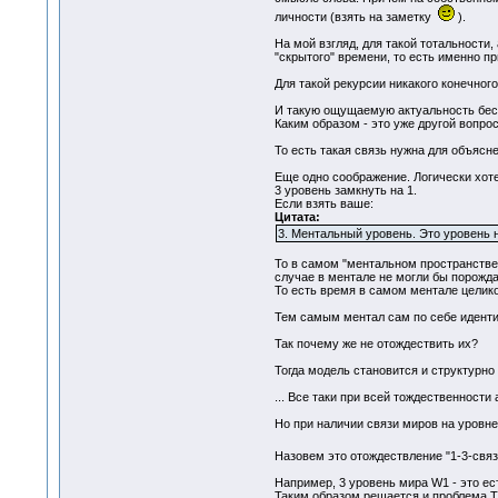
личности (взять на заметку
).
На мой взгляд, для такой тотальности
"скрытого" времени, то есть именно п
Для такой рекурсии никакого конечног
И такую ощущаемую актуальность беск
Каким образом - это уже другой вопрос
То есть такая связь нужна для объясн
Еще одно соображение. Логически хот
3 уровень замкнуть на 1.
Если взять ваше:
Цитата:
3. Ментальный уровень. Это уровень 
То в самом "ментальном пространстве
случае в ментале не могли бы порожда
То есть время в самом ментале целик
Тем самым ментал сам по себе иденти
Так почему же не отождествить их?
Тогда модель становится и структурно
... Все таки при всей тождественности 
Но при наличии связи миров на уровн
Назовем это отождествление "1-3-свя
Например, 3 уровень мира W1 - это ес
Таким образом решается и проблема Тв