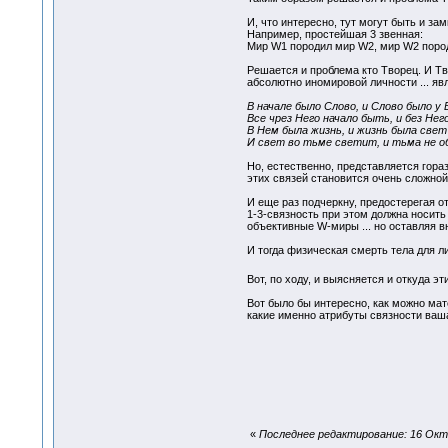
И, что интересно, тут могут быть и за
Например, простейшая 3 звенная:
Мир W1 породил мир W2, мир W2 поро
Решается и проблема кто Творец. И Тв
абсолютно иномировой личности ... яв
В начале было Слово, и Слово было у Б
Все чрез Него начало быть, и без Нег
В Нем была жизнь, и жизнь была свет
И свет во тьме светит, и тьма не об
Но, естественно, представляется гора
этих связей становится очень сложной
И еще раз подчеркну, предостерегая 
1-3-связность при этом должна носит
объективные W-миры ... но оставляя в
И тогда физическая смерть тела для л
Вот, по ходу, и выясняется и откуда 
Вот было бы интересно, как можно мат
какие именно атрибуты связности ваш
«
Последнее редактирование: 16 Октя