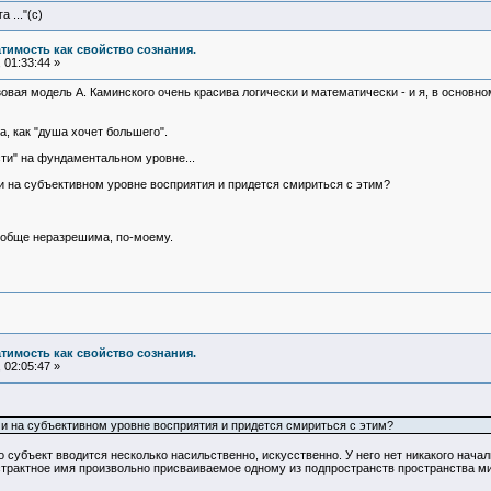
 ..."(с)
атимость как свойство сознания.
 01:33:44 »
зовая модель А. Каминского очень красива логически и математически - и я, в основн
а, как "душа хочет большего".
ти" на фундаментальном уровне...
 и на субъективном уровне восприятия и придется смириться с этим?
вообще неразрешима, по-моему.
атимость как свойство сознания.
 02:05:47 »
й и на субъективном уровне восприятия и придется смириться с этим?
го субъект вводится несколько насильственно, искусственно. У него нет никакого нач
абстрактное имя произвольно присваиваемое одному из подпространств пространства 