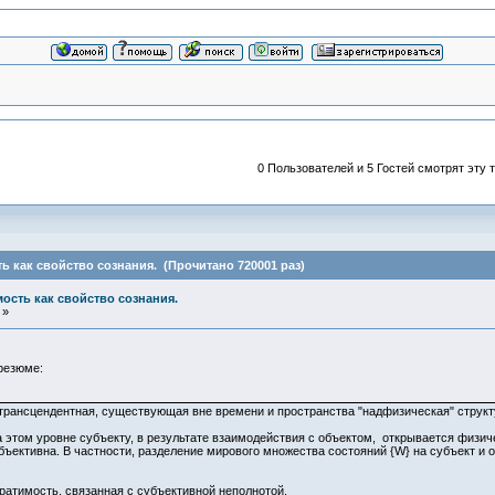
0 Пользователей и 5 Гостей смотрят эту т
ь как свойство сознания. (Прочитано 720001 раз)
ость как свойство сознания.
 »
резюме:
 трансцендентная, существующая вне времени и пространства "надфизическая" струк
а этом уровне субъекту, в результате взаимодействия с объектом, открывается физи
ъективна. В частности, разделение мирового множества состояний {W} на субъект и 
атимость, связанная с субъективной неполнотой.