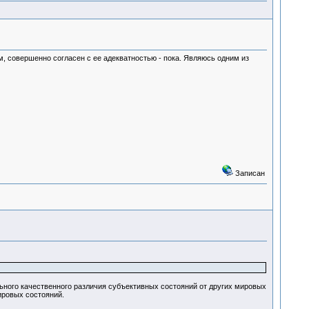
ом, совершенно согласен с ее адекватностью - пока. Являюсь одним из
Записан
ального качественного различия субъективных состояний от других мировых
мировых состояний.