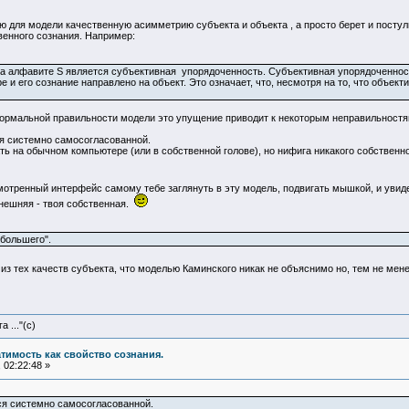
для модели качественную асимметрию субъекта и объекта , а просто берет и постулиру
венного сознания. Например:
на алфавите S является субъективная упорядоченность. Субъективная упорядоченнос
и его сознание направлено на объект. Это означает, что, несмотря на то, что объекти
 формальной правильности модели это упущение приводит к некоторым неправильностя
ся системно самосогласованной.
ь на обычном компьютере (или в собственной голове), но нифига никакого собственно
отренный интерфейс самому тебе заглянуть в эту модель, подвигать мышкой, и увидеть,
внешняя - твоя собственная.
 большего".
о из тех качеств субъекта, что моделью Каминского никак не объяснимо но, тем не ме
 ..."(с)
атимость как свойство сознания.
 02:22:48 »
ся системно самосогласованной.