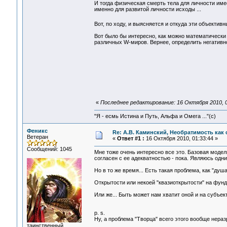
И тогда физическая смерть тела для личности име
именно для развитой личности исходы ...
Вот, по ходу, и выясняется и откуда эти объекти
Вот было бы интересно, как можно математически
различных W-миров. Вернее, определить негативно
«
Последнее редактирование: 16 Октября 2010, 0
"Я - есмь Истина и Путь, Альфа и Омега ..."(с)
Феникс
Re: А.В. Каминский, Необратимость как 
Ветеран
«
Ответ #1 :
16 Октября 2010, 01:33:44 »
Сообщений: 1045
Мне тоже очень интересно все это. Базовая модел
согласен с ее адекватностью - пока. Являюсь одн
Но в то же время... Есть такая проблема, как "душ
Открытости или некоей "квазиоткрытости" на фунд
Или же... Быть может нам хватит оной и на субъе
p. s.
Ну, а проблема "Творца" всего этого вообще нера
таинственный