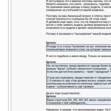
Я постулирую это и именно поэтому нахожу, что с
Можете называть эти связи - резонансы, подобия, с
Но принимая ваши доводы и вашу модель, я нахожу,
совершенно не учитывается вашей моделью.
Поэтому на ваш банальный вопрос я отвечу прост
способ связаться и сообщили бы об этом сами.
И добавлю еще одно, хоть это на первый взгляд 
могли о себе заявить модель должна формально 
возможности в модели и делает невозможным воз
Потому я заговорил о "расширении" вашей модели
Цитата:
Я когда-то в статье "возможно ли алг. описание 
«компьютера» внешнего слоя, на котором тамошний
Я нечто подобное и имею ввиду. Только не мальчи
Цитата:
Но, естественно, представляется гораздо более в
разные "фазы" субъект-объектного отношения ... и
если они достаточно развиты - такие "зародыши"
И еще раз подчеркну, предостерегая от обыденно
1-3-связность при этом должна носить скорее от
континуума всесвязности конечные замкнутые объ
самое - субъективность как таковую.
Да,вот еще существенное:
Цитата:
Ваша структура W1, W2, W3, W1 имеет направлени
отношению к ней наблюдателя…
Наверное, я неправ, что пронумеровал миры. Нет