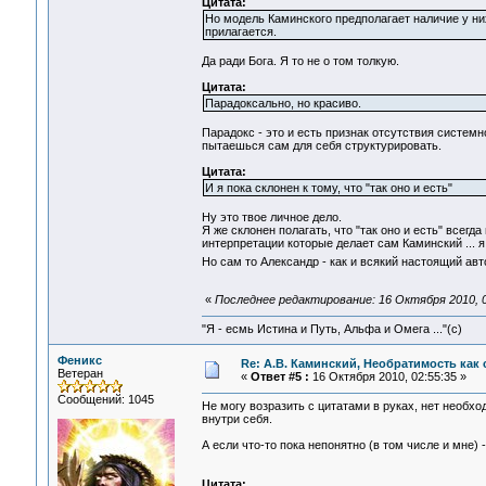
Цитата:
Но модель Каминского предполагает наличие у них
прилагается.
Да ради Бога. Я то не о том толкую.
Цитата:
Парадоксально, но красиво.
Парадокс - это и есть признак отсутствия систем
пытаешься сам для себя структурировать.
Цитата:
И я пока склонен к тому, что "так оно и есть"
Ну это твое личное дело.
Я же склонен полагать, что "так оно и есть" все
интерпретации которые делает сам Каминский ... я
Но сам то Александр - как и всякий настоящий ав
«
Последнее редактирование: 16 Октября 2010, 0
"Я - есмь Истина и Путь, Альфа и Омега ..."(с)
Феникс
Re: А.В. Каминский, Необратимость как 
Ветеран
«
Ответ #5 :
16 Октября 2010, 02:55:35 »
Сообщений: 1045
Не могу возразить с цитатами в руках, нет необх
внутри себя.
А если что-то пока непонятно (в том числе и мне) -
Цитата: