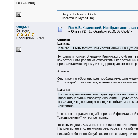
незнакомец
— Do you believe in God?
— I believe in Myself. (c)
Oleg.Ol
Re: А.В. Каминский, Необратимость как 
Ветеран
«
Ответ #2 :
16 Октября 2010, 02:05:47 »
Сообщений: 2769
Феникс
Цитата:
Или же... Быть может нам хватит оной и на субъе
Тут дело и логике. В модели Каминского субъект в
качественного различия субъективных состояний о
присваиваемое одному из подпространств простр
А затем ...
Он, никак не обосновывая необходимую для модели
"от фонаря" ... не совсем, конечно, но по аналог
Цитата:
Базовой грамматической структурой на алфавите
интенциональный характер сознания. Субъект все
означает, что, несмотря на то, что объективно ме
значение.
Что не есть правильно, ибо при всей формальной
"расширенных" интерпретациях.
То есть модель Каминского не является системно
Например, ее вполне можно реализовать на обычно
никакой собственной субъективности в модели не