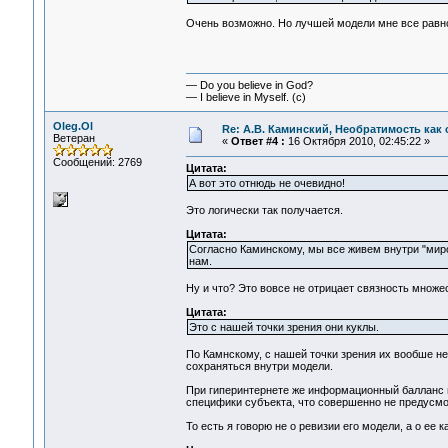
Очень возможно. Но лучшей модели мне все равно
— Do you believe in God?
— I believe in Myself. (c)
Oleg.Ol
Re: А.В. Каминский, Необратимость как 
Ветеран
«
Ответ #4 :
16 Октября 2010, 02:45:22 »
Сообщений: 2769
Цитата:
А вот это отнюдь не очевидно!
Это логически так получается.
Цитата:
Согласно Каминскому, мы все живем внутри "мир
нам.
Ну и что? Это вовсе не отрицает связность множе
Цитата:
Это с нашей точки зрения они куклы.
По Камнскому, с нашей точки зрения их вообше не
сохраняться внутри модели.
При гиперинтернете же информационный балланс в
специфики субъекта, что совершенно не предусм
То есть я говорю не о ревизии его модели, а о ее