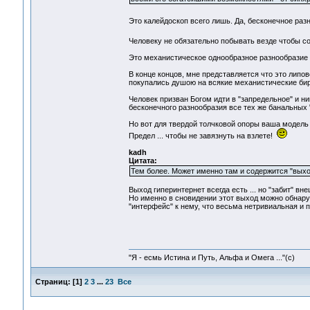
Это калейдоскоп всего лишь. Да, бесконечное разно
Человеку не обязательно побывать везде чтобы с
Это механистическое однообразное разнообразие 
В конце концов, мне представляется что это липо
покупались душою на всякие механистические би
Человек призван Богом идти в "запредельное" и 
бесконечного разнообразия все тех же банальных "
Но вот для твердой толчковой опоры ваша модель 
Предел ... чтобы не завязнуть на взлете!
kadh
Цитата:
Тем более. Может именно там и содержится "выхо
Выход гиперинтернет всегда есть ... но "забит" в
Но именно в сновидении этот выход можно обнару
"интерфейс" к нему, что весьма нетривиальная и п
"Я - есмь Истина и Путь, Альфа и Омега ..."(с)
Страниц:
[
1
]
2
3
...
23
Все