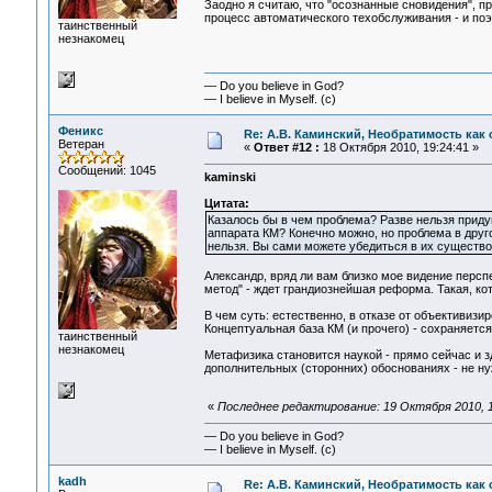
Заодно я считаю, что "осознанные сновидения", п
процесс автоматического техобслуживания - и по
таинственный
незнакомец
— Do you believe in God?
— I believe in Myself. (c)
Феникс
Re: А.В. Каминский, Необратимость как 
Ветеран
«
Ответ #12 :
18 Октября 2010, 19:24:41 »
Сообщений: 1045
kaminski
Цитата:
Казалось бы в чем проблема? Разве нельзя прид
аппарата КМ? Конечно можно, но проблема в друг
нельзя. Вы сами можете убедиться в их существо
Александр, вряд ли вам близко мое видение перспе
метод" - ждет грандиознейшая реформа. Такая, кот
В чем суть: естественно, в отказе от объективизи
Концептуальная база КМ (и прочего) - сохраняется,
таинственный
незнакомец
Метафизика становится наукой - прямо сейчас и зд
дополнительных (сторонних) обоснованиях - не ну
«
Последнее редактирование: 19 Октября 2010, 1
— Do you believe in God?
— I believe in Myself. (c)
kadh
Re: А.В. Каминский, Необратимость как 