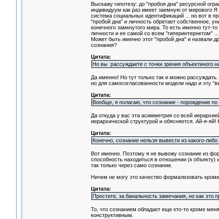
Выскажу гипотезу: до "пробоя дна" ресурсной огра
индивидуум как раз имеет заемную от мирового Я с
система социальных идентификаций ... но вот в пр
"пробой дна" и личность обретает собственное, у
конечного замкнутого мира. То есть именно тут-т
личности и ее самой со всем "гиперинтернетом" ...
Может быть именно этот "пробой дна" и назвали д
сознания?
Цитата:
Но вы рассуждаете с точки зрения объектиного 
Да именно! Но тут только так и можно рассуждать.
но для самосогласованности модели надо и эту "ви
Цитата:
Вообще, я полагаю, что сознание - порождение по
Да откуда у вас эта асимметрия со всей иерархией
иерархической структурой и обясняется. Ай-я-яй
Цитата:
Конечно, сознание нельзя вывести из какого-либо 
Вот именно. Поэтому я не вывожу сознание из фор
способность находиться в отношении (к объекту)
так только через само сознание.
Ничем не могу это качество формализовать кроме
Цитата:
Простите, за банальность замечания, но как это 
То, что сознанием обладает еще кто-то кроме мен
конструктивным.