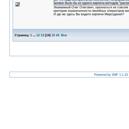
можно было бы из одного кирпича методом "распила
Уважаемый Олег Олегович, признаться не совсе
критерии ограниченности линейных операторов ме
И где же здесь Вы видите кирпичи Мироздания?
Страниц:
1
...
12
13
[
14
]
15
16
Все
Powered by SMF 1.1.10