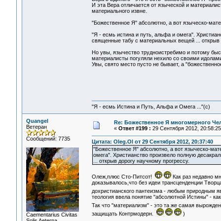
И эта Вера отличается от языческой и материалист
материального извне.
"Божественное Я" абсолютно, а вот языческо-мате
"Я - есмь истина и путь, альфа и омега". Христиа
священные табу с материальных вещей ... открыв 
Но увы, язычество трудноистребимо и потому быст
материалисты погуляли нехило со своими идолами 
Увы, свято место пусто не бывает, а "божественно
"Я - есмь Истина и Путь, Альфа и Омега ..."(с)
Quangel
Re: Божественное Я многомерного Че
Ветеран
«
Ответ #199 :
29 Сентября 2012, 20:58:25
Сообщений: 7735
Цитата: Oleg.Ol от 29 Сентября 2012, 20:37:40
"Божественное Я" абсолютно, а вот языческо-мате
омега". Христианство произвело полную десакра
... открыв дорогу научному прогрессу.
Олеж,плюс Сто-Питсот!
Как раз недавно мн
доказывалось,что без идеи трансценденции Творца
дохристианского пантеизма - любым природным я
теология ввела понятие "абсолютной Истины" - ка
Так что "материализм" - это та же самая вырожде
защищать Контрмодерн.
)
Сaementarius Civitas
Solis Aeterna