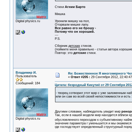
Стихи
Агнии Барто
Мишка
Digital physics.ru
Уронили мишку на пол,
Оторвали мишке лапу.
Все равно его не брошу -
Потому что он хороший.
---
P.S.
Сборник
детских
стихов.
(поймите меня правильно - статьи автора хорошие
Повтор: это
детские
стихи.
Владимир И.
Re: Божественное Я многомерного Че
Пользователь
«
Ответ #205 :
29 Сентября 2012, 22:40:47
Сообщений: 184
Цитата: безродный Кикутиё от 29 Сентября 2012
- творец сотворил этот мир с уже заложенным на
или он сам во всей своей непостижимости и есть
Другими словами, наблюдатель увидит мир
ренор
Так, если в нашей модели мир находится вблизи к
Digital physics.ru
обусловленного переходом к субъективному набл
значение параметра r уменьшится и мы окажемся 
где господствует определенный структурный поряд