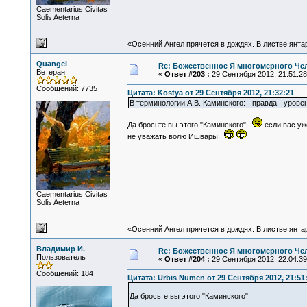
Сaementarius Civitas
Solis Aeterna
«Осенний Ангел прячется в дождях. В листве янтарн
Quangel
Re: Божественное Я многомерного Че
Ветеран
«
Ответ #203 :
29 Сентября 2012, 21:51:28
Сообщений: 7735
Цитата: Kostya от 29 Сентября 2012, 21:32:21
В терминологии А.В. Каминского: - правда - урове
Да бросьте вы этого "Каминского",
если вас уж
не уважать волю Ишвары.
Сaementarius Civitas
Solis Aeterna
«Осенний Ангел прячется в дождях. В листве янтарн
Владимир И.
Re: Божественное Я многомерного Че
Пользователь
«
Ответ #204 :
29 Сентября 2012, 22:04:39
Сообщений: 184
Цитата: Urbis Numen от 29 Сентября 2012, 21:51
Да бросьте вы этого "Каминского"