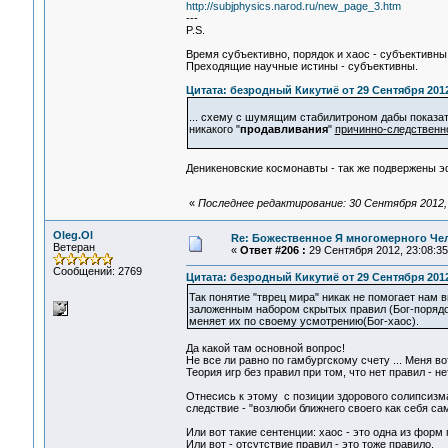
http://subjphysics.narod.ru/new_page_3.htm
---
P.S.
Время субъективно, порядок и хаос - субъективны
Преходящие научные истины - субъективны.
Цитата: безродный Кикутиё от 29 Сентября 2012
... схему с шумящим стабилитроном дабы показат
никакого "
продавливания
"
причинно-следственн
Деникеновские космонавты - так же подвержены 
«
Последнее редактирование: 30 Сентября 2012, 
Oleg.Ol
Re: Божественное Я многомерного Че
Ветеран
«
Ответ #206 :
29 Сентября 2012, 23:08:35
Сообщений: 2769
Цитата: безродный Кикутиё от 29 Сентября 2012
Так понятие "тврец мира" никак не помогает нам 
заложенным набором скрытых правил (Бог-порядок
меняет их по своему усмотрению(Бог-хаос).
Да какой там основной вопрос!
Не все ли равно по гамбургскому счету ... Меня вот
Теория игр без правил при том, что нет правил - нет 
Отнесись к этому с позиции здорового солипсизма -
следствие - "возлюби ближнего своего как себя самог
Или вот такие сентенции: хаос - это одна из форм п
Или вот - отсутствие правил - это тоже правило.