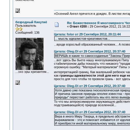
«Осенний Ангел прячется в дождях. В листве янтарн
безродный Кикутиё
Re: Божественное Я многомерного Че
Пользователь
«
Ответ #200 :
29 Сентября 2012, 21:16:22
Сообщений: 136
Цитата: folor от 29 Сентября 2012, 20:11:44
... мысль идеалистов-креативистов...
...вроде взрослый образованный человек... А позв
Цитата: Oleg.Ol от 29 Сентября 2012, 20:37:40
ВЕРИШЬ в какие то самосозданные "Законы Приро
...вот здесь Вы бьете нашу многоуважаемую Пипу 
стабилитроном дабы показать что никакого "прода
огромную ошибку. "Матерый материализм" Пипы это
...эхо эры хризантем...
интерпретацией границ. Как маленький ребенок ч
как
границы адекватности этой для него еще 
просто для того чтобы те провели грань - вот здес
Цитата: Oleg.Ol от 29 Сентября 2012, 20:37:40
Хотя давно уже показана гносеологическая природ
И причина законов природы вполне известна - про
природы" перестает работать мы его легко выкиды
То что мы аппроксимируем окружающую действител
подстраивающейся) природе вселенной...
Цитата: Oleg.Ol от 29 Сентября 2012, 20:37:40
Вера в иного Миру Творца, в предельно абстрак
выражаемом - это и помогает избавится от идоло
И приобрести иной материальному миру, внепол