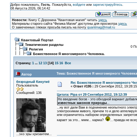
Добро пожаловать,
Гость
. Пожалуйста,
войдите
или
зарегистрируйтесь
.
08 Августа 2026, 06:14:42
Новости:
Книгу С.Доронина "Квантовая магия" читать
здесь
Материалы старого сайта "Физика Магии" доступны для просмотра
здесь
О замеченных глюках просьба писать на почту
quantmag@mail.ru
Квантовый Портал
Тематические разделы
0 П
Религия
Божественное Я многомерного Человека.
Страниц:
1
...
12
13
[
14
]
15
16
Все
Тема: Божественное Я многомерного Человека.
Автор
безродный Кикутиё
Re: Божественное Я многомерного Че
Пользователь
«
Ответ #195 :
29 Сентября 2012, 19:28:15
Сообщений: 136
Цитата: Pipa от 29 Сентября 2012, 19:12:39
Но введение богов - это обходной вариант добав
известных законов природы
...
...ну вот дали Вам в подчинение неопытного электр
электрохимии живого, причем то и дело аппелиру
или ограничитесь набором определенных запретов?
карает за это... ммм... карма?
... правда не вс
...эхо эры хризантем...