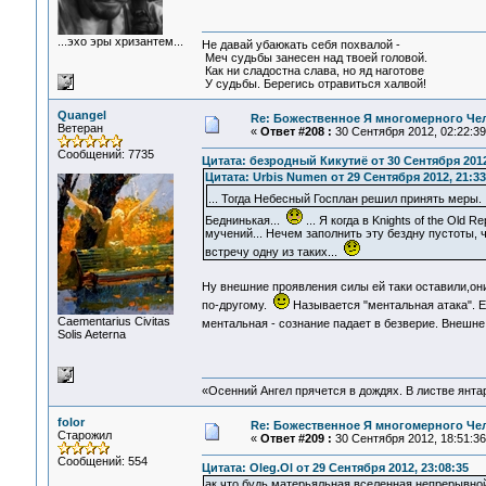
...эхо эры хризантем...
Не давай убаюкать себя похвалой -
Меч судьбы занесен над твоей головой.
Как ни сладостна слава, но яд наготове
У судьбы. Берегись отравиться халвой!
Quangel
Re: Божественное Я многомерного Че
Ветеран
«
Ответ #208 :
30 Сентября 2012, 02:22:39
Сообщений: 7735
Цитата: безродный Кикутиё от 30 Сентября 2012
Цитата: Urbis Numen от 29 Сентября 2012, 21:33
... Тогда Небесный Госплан решил принять меры
Беднинькая...
... Я когда в Knights of the Old 
мучений... Нечем заполнить эту бездну пустоты, 
встречу одну из таких...
Ну внешние проявления силы ей таки оставили,они
по-другому.
Называется "ментальная атака". Е
Сaementarius Civitas
ментальная - сознание падает в безверие. Внешне
Solis Aeterna
«Осенний Ангел прячется в дождях. В листве янтарн
folor
Re: Божественное Я многомерного Че
Старожил
«
Ответ #209 :
30 Сентября 2012, 18:51:36
Сообщений: 554
Цитата: Oleg.Ol от 29 Сентября 2012, 23:08:35
ак что будь матерьяльная вселенная непрерывной