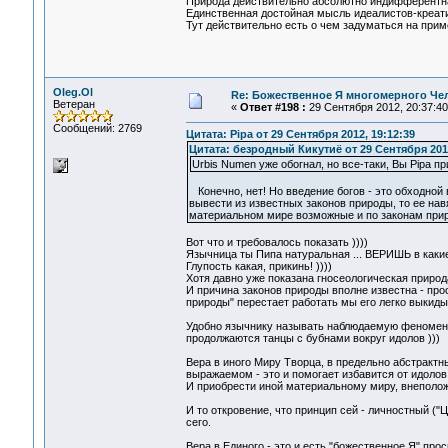
Природа действительно абсолютно индифферентна 
Единственная достойная мысль идеалистов-креати
Тут действительно есть о чем задуматься на прим
Oleg.Ol
Re: Божественное Я многомерного Че
Ветеран
«
Ответ #198 :
29 Сентября 2012, 20:37:40
Сообщений: 2769
Цитата: Pipa от 29 Сентября 2012, 19:12:39
Цитата: безродный Кикутиё от 29 Сентября 2012
Urbis Numen уже обогнал, но все-таки, Вы Pipa 
Конечно, нет! Но введение богов - это обходной
вывести из известных законов природы, то ее нав
материальном мире возможные и по законам при
Вот что и требовалось показать ))))
Язычница ты Пипа натуральная ... ВЕРИШЬ в каки
Глупость какая, прикинь! ))))
Хотя давно уже показана гносеологическая природа
И причина законов природы вполне известна - про
природы" перестает работать мы его легко выкидыв
Удобно язычнику называть наблюдаемую феноменол
продолжаются танцы с бубнами вокруг идолов )))
Вера в иного Миру Творца, в предельно абстракт
выражаемом - это и помогает избавится от идолов
И приобрести иной материальному миру, внеполо
И то откровение, что принцип сей - личностный ("
сего.
Вера в Единого - это и есть "божественное Я" про