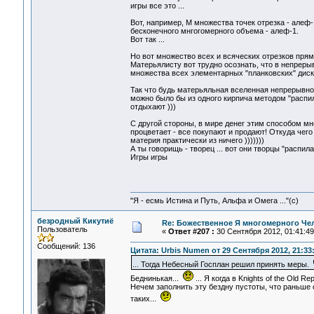
игры все это ...
Вот, например, М множества точек отрезка - алеф-
бесконечного мнгогомерного объема - алеф-1.
Вот так ...
Но вот множество всех и всяческих отрезков прямо
Матерьялисту вот трудно осознать, что в непрер
множества всех элементарных "планковских" дискр
Так что будь матерьяльная вселенная непрерывной
можно было бы из одного кирпича методом "распила
отдыхают )))
С другой стороны, в мире денег этим способом мног
процветает - все покупают и продают! Откуда чег
материя практически из ничего )))))))
А ты говорищь - творец ... вот они творцы "распила
Игры игры
"Я - есмь Истина и Путь, Альфа и Омега ..."(с)
безродный Кикутиё
Re: Божественное Я многомерного Че
Пользователь
«
Ответ #207 :
30 Сентября 2012, 01:41:49
Сообщений: 136
Цитата: Urbis Numen от 29 Сентября 2012, 21:33
... Тогда Небесный Госплан решил принять меры.
Беднинькая...
... Я когда в Knights of the Old R
Нечем заполнить эту бездну пустоты, что раньше 
таких...