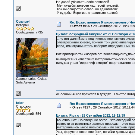
Не давай убаюкать себя похвалой -
Меч судьбы занесен над твоей головой.
Как ни сладостна слава, но яд наготове
У судьбы. Берегись отравиться халвой!
Quangel
Re: Божественное Я многомерного Че
Ветеран
«
Ответ #196 :
29 Сентября 2012, 19:39:59
Сообщений: 7735
Цитата: безродный Кикутиё от 29 Сентября 2012
...ну вот дали Вам в подчинение неопытного элект
электрохимии живого, причем то и дело аппелир
села, или ограничитесь набором определенных з
Вот примерно так Лазарев объяснял пациенту,поч
выводится из известных материалистических зако
вижу,как у вас "иероглиф смерти" свертывается в 
Сaementarius Civitas
Solis Aeterna
«Осенний Ангел прячется в дождях. В листве янтарн
folor
Re: Божественное Я многомерного Че
Старожил
«
Ответ #197 :
29 Сентября 2012, 20:11:44
Сообщений: 554
Цитата: Pipa от 29 Сентября 2012, 19:12:39
Конечно, нет! Но введение богов - это обходной 
вывести из известных законов природы, то ее нав
материальном мире возможные и по законам при
Увы, форумгеноссе, все боги, погибли давным-давн