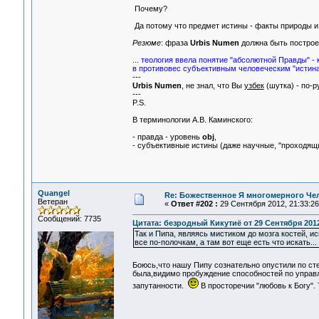
Почему?
Да потому что предмет истины - факты природы и 
Резюме
: фраза
Urbis Numen
должна быть постро
... теология ввела понятие "абсолютной Правды" - 
в противовес субъективным человеческим "истина
---
Urbis Numen
, не знал, что Вы
узбек
(шутка) - по-р
---
P.S.
В терминологии А.В. Каминского:
- правда - уровень
obj
,
- субъективные истины (даже научные, "проходящи
Quangel
Re: Божественное Я многомерного Че
Ветеран
«
Ответ #202 :
29 Сентября 2012, 21:33:26
Сообщений: 7735
Цитата: безродный Кикутиё от 29 Сентября 2012
Так и Пипа, являясь мистиком до мозга костей, и
все по-полочкам, а там вот еще есть что искать...
Боюсь,что нашу Пипу сознательно опустили по ст
была,видимо пробуждение способностей по управ
запутанности.
В просторечии "любовь к Богу"