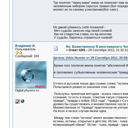
Так понятие "тврец мира" никак не помогает нам в
заложенным набором скрытых правил (Бог-порядок
меняет их по своему усмотрению(Бог-хаос).
Не давай убаюкать себя похвалой -
Меч судьбы занесен над твоей головой.
Как ни сладостна слава, но яд наготове
У судьбы. Берегись отравиться халвой!
Владимир И.
Re: Божественное Я многомерного Че
Пользователь
«
Ответ #201 :
29 Сентября 2012, 21:32:21
Сообщений: 184
Цитата: Urbis Numen от 29 Сентября 2012, 20:58
Кроме того теология ввела понятие "абсолютной И
в противовес субьективным человеческим "правд
Отчего в русском языке два схожих слова: "истина
Попытаемся развести значения этих слов.
Digital physics.ru
Пользуясь принятым методом - искать смысл важ
сознания, то есть в языке, отметим такую странно
правда", "правда о войне 1812 года", "правда о Суэ
должно бы существовать и множественное число от 
Множественное от "правда" практически не употреб
На всех и на все случаи жизни одна.
Между тем слово "истина" имеет множественное ч
истины, истины, открытые в детстве. Истин - тьма
возвышающий обман". Истин - тьма, правда - одна