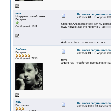
terra
Re: магия запутанных со
Модератор своей темы
«
Ответ #8 :
13 Апреля 2007
Ветеран
Спасибо,Альфиюшечка)) Вот ты и показа
Сообщений: 1811
буду поздно..как это принято у нас))))))
Audi, vide, tace - si vis vivere in pace.
Любовь
Re: магия запутанных со
Ветеран
«
Ответ #9 :
13 Апреля 200
Сообщений: 7250
terra
а чего так - "убийственное обаяние" на 
Alfia
Re: магия запутанных со
Постоялец
«
Ответ #10 :
13 Апреля 20