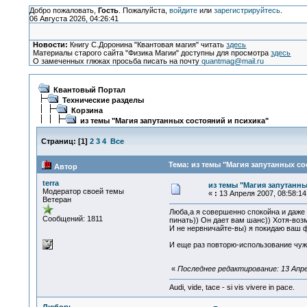
Добро пожаловать,
Гость
. Пожалуйста,
войдите
или
зарегистрируйтесь
.
06 Августа 2026, 04:26:41
Новости:
Книгу С.Доронина "Квантовая магия" читать
здесь
Материалы старого сайта "Физика Магии" доступны для просмотра
здесь
О замеченных глюках просьба писать на почту
quantmag@mail.ru
Квантовый Портал
Технические разделы
Корзина
из темы "Магия запутанных состояний и психика"
Страниц:
[
1
]
2
3
4
Все
Тема: из темы "Магия запутанных со
Автор
terra
из темы "Магия запутанны
Модератор своей темы
«
:
13 Апреля 2007, 08:58:14
Ветеран
Люба,а я совершенно спокойна и даже 
Сообщений: 1811
пинать)) Он дает вам шанс)) Хотя-воз
И не нервничайте-вы) я покидаю ваш 
И еще раз повторю-использование чуж
«
Последнее редактирование: 13 Апрел
Audi, vide, tace - si vis vivere in pace.