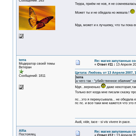
Сообщений: 263
Терра, приём не нов, я не сомневалась
Может ты и не обедала но жевала !
Мда, может и к лучшему, что ты пока 
terra
Re: магия запутанных со
Модератор своей темы
«
Ответ #11 :
13 Апреля 200
Ветеран
Цитата: Любовь от 13 Апреля 2007, 1
Сообщений: 1811
terra
а чего так - "убийственное обаяние" на 
Мдя...верненько
даже некоторая,та
Только вот когда мне писали сказку пр
пс...это я перекусывала... не обедала 
пс пс. и все-таки мне кажется что это
Audi, vide, tace - si vis vivere in pace.
Alfia
Re: магия запутанных со
Постоялец
«
Ответ #12 :
13 Апреля 20