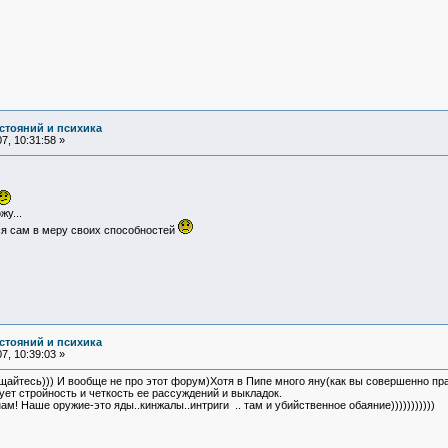
стояний и психика
7, 10:31:58 »
у...
я сам в меру своих способностей
стояний и психика
7, 10:39:03 »
ьщайтесь))) И вообще не про этот форум)Хотя в Пипе много яну(как вы совершенно пра
ет стройность и четкость ее рассуждений и выкладок.
м! Наше оружие-это яды..кинжалы..интриги .. там и убийственное обаяние)))))))))))