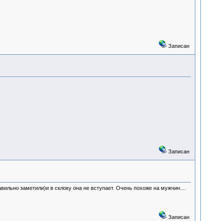
Записан
Записан
вильно заметили)и в склоку она не вступает. Очень похоже на мужчин....
Записан