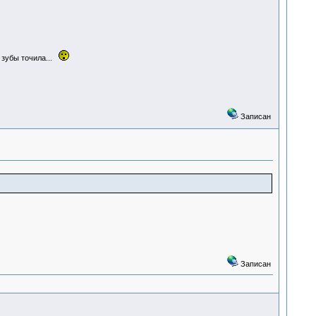
 зубы точила...
Записан
Записан