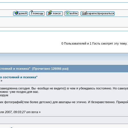
0 Пользователей и 1 Гость смотрят эту тему.
стояний и психика" (Прочитано 126066 раз)
х состояний и психика"
 »
замедленна сегодня. Вы -вообще не видите)) в чем я убеждаюсь постоянно. Но самоу
можно -уже поздно,для вас.
форум
их фотографий(тем более детских) для аватары-не этично. И безнравственно. Прикро
я 2007, 09:03:27 от terra
»