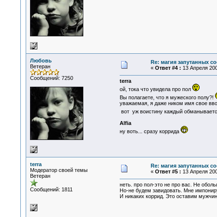
Любовь
Re: магия запутанных со
Ветеран
«
Ответ #4 :
13 Апреля 200
Сообщений: 7250
terra
ой, тока что увидела про пол
Вы полагаете, что я мужеского полу?!
уважаемая, я даже ником имя свое ввож
вот уж воистину каждый обманываетс
Alfia
ну воть... сразу коррида
terra
Re: магия запутанных со
Модератор своей темы
«
Ответ #5 :
13 Апреля 200
Ветеран
неть. про пол-это не про вас. Не обол
Сообщений: 1811
Но-не будем завидовать. Мне импониру
И никаких коррид. Это оставим мужчина