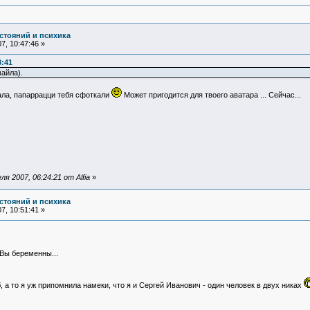
стояний и психика
7, 10:47:46 »
3:41
айла).
вала, папаррацци тебя сфоткали
Может пригодится для твоего аватара ... Сейчас...
 2007, 06:24:21 от Alfia
»
стояний и психика
7, 10:51:41 »
Вы беременны...
б, а то я уж припомнила намеки, что я и Сергей Иванович - один человек в двух никах