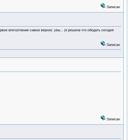
Записан
ервое впечатление-самое верное. увы... (я решила что обедать сегодня
Записан
Записан