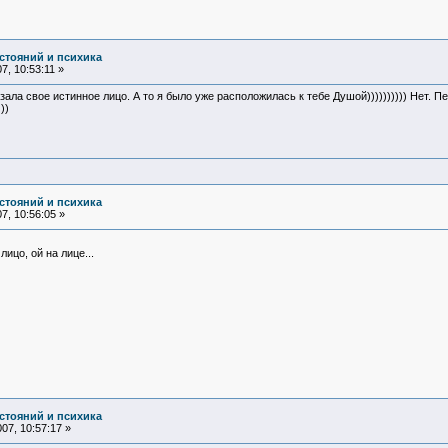
стояний и психика
, 10:53:11 »
ла свое истинное лицо. А то я было уже расположилась к тебе Душой)))))))))) Нет. П
))
стояний и психика
7, 10:56:05 »
лицо, ой на лице...
стояний и психика
07, 10:57:17 »