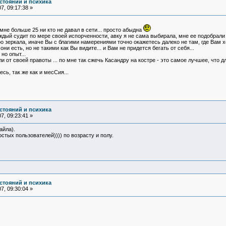
стояний и психика
7, 09:17:38 »
 мне больше 25 ни кто не давал в сети... просто абыдна
аждый судит по мере своей испорченности, авку я не сама выбирала, мне ее подобрали 
 зеркала, иначе Вы с благими намерениями точно окажетесь далеко не там, где Вам хо
и есть, но не такими как Вы видите... и Вам не придется бегать от себя...
но опыт...
и от своей правоты ... по мне так сжечь Касандру на костре - это самое лучшее, что д
сь, так же как и месСия...
стояний и психика
7, 09:23:41 »
айла).
стых пользователей)))) по возрасту и полу.
стояний и психика
7, 09:30:04 »