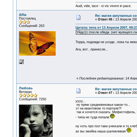
Audi, vide, tace - si vis vivere in pace.
Alfia
Re: магия запутанных со
Постоялец
«
Ответ #6 :
13 Апреля 200
Сообщений: 263
Цитата: terra от 13 Апреля 2007, 09:2
Уйду))) (после обеда (нет жующего см
Терра, подожди не уходи...пока ты же
Ага, вот , принесли...
«
Последнее редактирование: 14 Апреля
Любовь
Re: магия запутанных со
Ветеран
«
Ответ #7 :
13 Апреля 200
Сообщений: 7250
уууу...
ну прям средневековье какое-то...
эт на квантовом то портале?!
так и хочется сказать: Мефистофель, 
- типа не туда попали
ну хоть про пол таки унюхали и то хле
ах вы змейка наша шаловливая