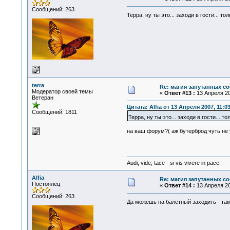
Сообщений: 263
Терра, ну ты это... заходи в гости... то
terra
Re: магия запутанных со
Модератор своей темы
«
Ответ #13 :
13 Апреля 20
Ветеран
Цитата: Alfia от 13 Апреля 2007, 11:0
Сообщений: 1811
Терра, ну ты это... заходи в гости... т
на ваш форум?( аж бутерброд чуть не 
Audi, vide, tace - si vis vivere in pace.
Alfia
Re: магия запутанных со
Постоялец
«
Ответ #14 :
13 Апреля 20
Сообщений: 263
Да можешь на балетный заходить - та