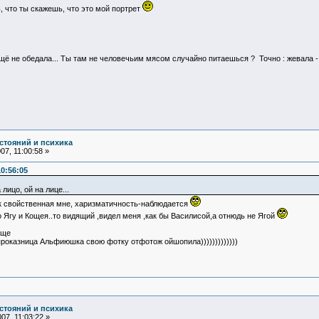
, что ты скажешь, что это мой портрет
ещё не обедала... Ты там не человечьим мясом случайно питаешься ? Точно : жевала -
стояний и психика
7, 11:00:58 »
0:56:05
лицо, ой на лице...
к свойственная мне, харизматичность-наблюдается
о Ягу и Кощея..то видящий ,видел меня ,как бы Василисой,а отнюдь не Ягой
еще
 проказница Альфиюшка свою фотку отфотож ойшопила)))))))))))))
стояний и психика
07, 11:03:22 »