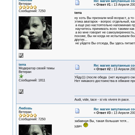
Любовь
Re: магия запутанных со
Ветеран
«
Ответ #1 :
13 Апреля 200
Сообщений: 7250
terra
ну хоть Вы признали мой возраст, а то
этика аватарок - вопрос отдельный, к
а еще раз настоятельно напоминаю про
научитесь принимать всех такими как он
а во мне говорит не самоуверенность, 
похоже, Вы ни когда не испытывали бол
других...
не уйдете Вы отсюда, Вы здесь питаете
terra
Re: магия запутанных со
Модератор своей темы
«
Ответ #2 :
13 Апреля 200
Ветеран
Уйду))) (после обеда (нет жующего см
Сообщений: 1811
Нет никакого достоинства в обмане про
Audi, vide, tace - si vis vivere in pace.
Любовь
Re: магия запутанных со
Ветеран
«
Ответ #3 :
13 Апреля 200
Сообщений: 7250
забавная Вы, такая большая тетя...
удач