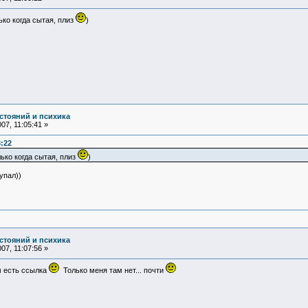
лько когда сытая, плиз
)
стояний и психика
07, 11:05:41 »
3:22
олько когда сытая, плиз
)
упал))
стояний и психика
07, 11:07:56 »
м есть ссылка
Только меня там нет... почти