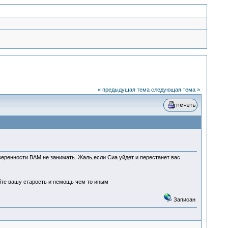
« предыдущая тема
следующая тема »
веренности ВАМ не занимать. Жаль,если Сиа уйдет и перестанет вас
йте вашу старость и немощь чем то иным
Записан