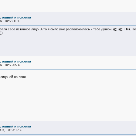
стояний и психика
, 10:53:11 »
ла свое истинное лицо. А то я было уже расположилась к тебе Душой)))))))))) Нет. П
))
стояний и психика
7, 10:56:05 »
лицо, ой на лице...
стояний и психика
07, 10:57:17 »