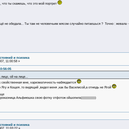
, что ты скажешь, что это мой портрет
ещё не обедала... Ты там не человечьим мясом случайно питаешься ? Точно : жевала -
стояний и психика
7, 11:00:58 »
0:56:05
лицо, ой на лице...
к свойственная мне, харизматичность-наблюдается
о Ягу и Кощея..то видящий ,видел меня ,как бы Василисой,а отнюдь не Ягой
еще
 проказница Альфиюшка свою фотку отфотож ойшопила)))))))))))))
стояний и психика
07, 11:03:22 »