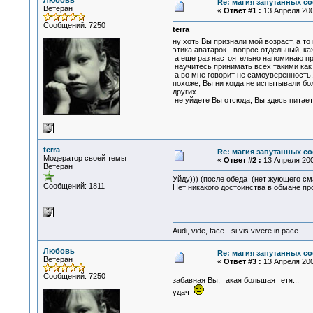
Любовь
Re: магия запутанных со
Ветеран
«
Ответ #1 :
13 Апреля 200
Сообщений: 7250
terra
ну хоть Вы признали мой возраст, а то
этика аватарок - вопрос отдельный, к
а еще раз настоятельно напоминаю про
научитесь принимать всех такими как он
а во мне говорит не самоуверенность, 
похоже, Вы ни когда не испытывали бол
других...
не уйдете Вы отсюда, Вы здесь питаете
terra
Re: магия запутанных со
Модератор своей темы
«
Ответ #2 :
13 Апреля 200
Ветеран
Уйду))) (после обеда (нет жующего см
Сообщений: 1811
Нет никакого достоинства в обмане про
Audi, vide, tace - si vis vivere in pace.
Любовь
Re: магия запутанных со
Ветеран
«
Ответ #3 :
13 Апреля 200
Сообщений: 7250
забавная Вы, такая большая тетя...
удач