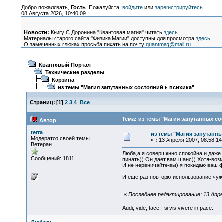
Добро пожаловать,
Гость
. Пожалуйста,
войдите
или
зарегистрируйтесь
.
08 Августа 2026, 10:40:09
Новости:
Книгу С.Доронина "Квантовая магия" читать
здесь
Материалы старого сайта "Физика Магии" доступны для просмотра
здесь
О замеченных глюках просьба писать на почту
quantmag@mail.ru
Квантовый Портал
Технические разделы
Корзина
из темы "Магия запутанных состояний и психика"
Страниц:
[
1
]
2
3
4
Все
Тема: из темы "Магия запутанных со
Автор
terra
из темы "Магия запутанны
Модератор своей темы
«
:
13 Апреля 2007, 08:58:14
Ветеран
Люба,а я совершенно спокойна и даже 
Сообщений: 1811
пинать)) Он дает вам шанс)) Хотя-воз
И не нервничайте-вы) я покидаю ваш 
И еще раз повторю-использование чуж
«
Последнее редактирование: 13 Апрел
Audi, vide, tace - si vis vivere in pace.