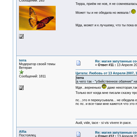
Сообщений: 263
Терра, приём не нов, я не сомневалась
Может ты и не обедала но жевала !
Мда, может и к лучшему, что ты пока 
terra
Re: магия запутанных со
Модератор своей темы
«
Ответ #11 :
13 Апреля 200
Ветеран
Цитата: Любовь от 13 Апреля 2007, 1
Сообщений: 1811
terra
а чего так - "убийственное обаяние" на 
Мдя...верненько
даже некоторая,та
Только вот когда мне писали сказку пр
пс...это я перекусывала... не обедала 
пс пс. и все-таки мне кажется что это
Audi, vide, tace - si vis vivere in pace.
Alfia
Re: магия запутанных со
Постоялец
«
Ответ #12 :
13 Апреля 20