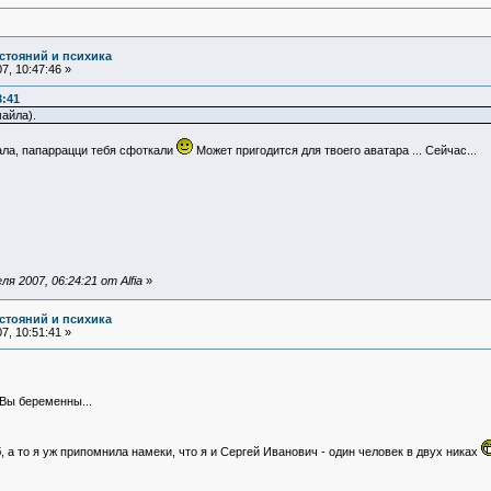
стояний и психика
7, 10:47:46 »
3:41
айла).
вала, папаррацци тебя сфоткали
Может пригодится для твоего аватара ... Сейчас...
 2007, 06:24:21 от Alfia
»
стояний и психика
7, 10:51:41 »
Вы беременны...
б, а то я уж припомнила намеки, что я и Сергей Иванович - один человек в двух никах