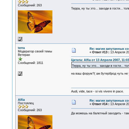
Сообщений: 263
Терра, ну ты это... заходи в гости... то
terra
Re: магия запутанных со
Модератор своей темы
«
Ответ #13 :
13 Апреля 20
Ветеран
Цитата: Alfia от 13 Апреля 2007, 11:0
Сообщений: 1811
Терра, ну ты это... заходи в гости... т
на ваш форум?( аж бутерброд чуть не 
Audi, vide, tace - si vis vivere in pace.
Alfia
Re: магия запутанных со
Постоялец
«
Ответ #14 :
13 Апреля 20
Сообщений: 263
Да можешь на балетный заходить - та