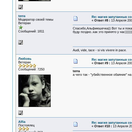
terra
Re: магия запутанных со
Модератор своей темы
«
Ответ #8 :
13 Апреля 2007
Ветеран
Спасибо,Альфиюшечка)) Вот ты и показа
Сообщений: 1811
буду поздно..как это принято у нас))))))
Audi, vide, tace - si vis vivere in pace.
Любовь
Re: магия запутанных со
Ветеран
«
Ответ #9 :
13 Апреля 200
Сообщений: 7250
terra
а чего так - "убийственное обаяние" на 
Alfia
Re: магия запутанных со
Постоялец
«
Ответ #10 :
13 Апреля 20