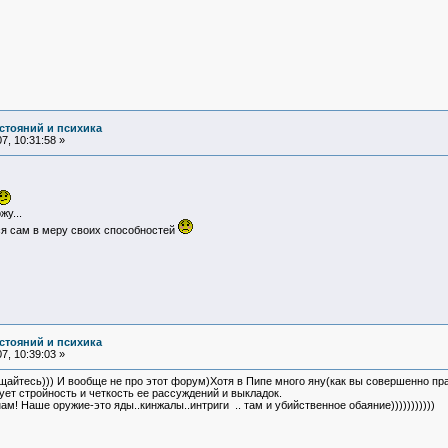
стояний и психика
7, 10:31:58 »
у...
я сам в меру своих способностей
стояний и психика
7, 10:39:03 »
ьщайтесь))) И вообще не про этот форум)Хотя в Пипе много яну(как вы совершенно пра
ет стройность и четкость ее рассуждений и выкладок.
м! Наше оружие-это яды..кинжалы..интриги .. там и убийственное обаяние)))))))))))