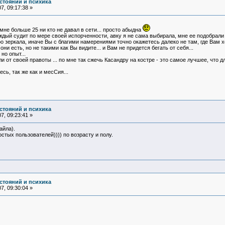
стояний и психика
7, 09:17:38 »
 мне больше 25 ни кто не давал в сети... просто абыдна
аждый судит по мере своей испорченности, авку я не сама выбирала, мне ее подобрали 
 зеркала, иначе Вы с благими намерениями точно окажетесь далеко не там, где Вам хо
и есть, но не такими как Вы видите... и Вам не придется бегать от себя...
но опыт...
и от своей правоты ... по мне так сжечь Касандру на костре - это самое лучшее, что д
сь, так же как и месСия...
стояний и психика
7, 09:23:41 »
айла).
стых пользователей)))) по возрасту и полу.
стояний и психика
7, 09:30:04 »