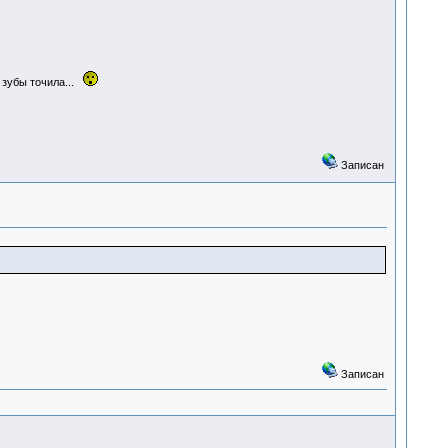
 зубы точила...
Записан
Записан