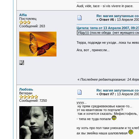
Audi, vide, tace - si vis vivere in pace.
Alfia
Re: магия запутанных со
Постоялец
«
Ответ #6 :
13 Апреля 200
Сообщений: 263
Цитата: terra от 13 Апреля 2007, 09:2
Уйду))) (после обеда (нет жующего см
Терра, подожди не уходи...пока ты же
Ага, вот , принесли...
«
Последнее редактирование: 14 Апреля
Любовь
Re: магия запутанных со
Ветеран
«
Ответ #7 :
13 Апреля 200
Сообщений: 7250
уууу...
ну прям средневековье какое-то...
эт на квантовом то портале?!
так и хочется сказать: Мефистофель, 
- типа не туда попали
ну хоть про пол таки унюхали и то хле
ах вы змейка наша шаловливая