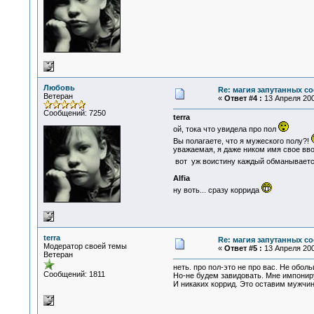
Любовь
Re: магия запутанных со
Ветеран
«
Ответ #4 :
13 Апреля 200
Сообщений: 7250
terra
ой, тока что увидела про пол
Вы полагаете, что я мужеского полу?!
уважаемая, я даже ником имя свое ввож
вот уж воистину каждый обманываетс
Alfia
ну воть... сразу коррида
terra
Re: магия запутанных со
Модератор своей темы
«
Ответ #5 :
13 Апреля 200
Ветеран
неть. про пол-это не про вас. Не обол
Сообщений: 1811
Но-не будем завидовать. Мне импониру
И никаких коррид. Это оставим мужчина