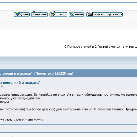
0 Пользователей и 2 Гостей смотрят эту тему.
стояний и психика" (Прочитано 126226 раз)
х состояний и психика"
 »
замедленна сегодня. Вы -вообще не видите)) в чем я убеждаюсь постоянно. Но самоу
можно -уже поздно,для вас.
форум
их фотографий(тем более детских) для аватары-не этично. И безнравственно. Прикро
я 2007, 09:03:27 от terra
»