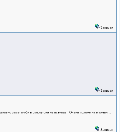
Записан
Записан
вильно заметили)и в склоку она не вступает. Очень похоже на мужчин....
Записан