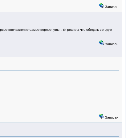
Записан
ервое впечатление-самое верное. увы... (я решила что обедать сегодня
Записан
Записан