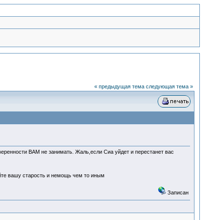
« предыдущая тема
следующая тема »
веренности ВАМ не занимать. Жаль,если Сиа уйдет и перестанет вас
йте вашу старость и немощь чем то иным
Записан