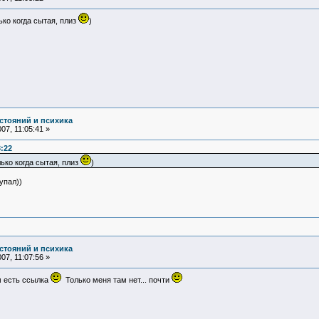
лько когда сытая, плиз
)
стояний и психика
07, 11:05:41 »
3:22
олько когда сытая, плиз
)
упал))
стояний и психика
07, 11:07:56 »
м есть ссылка
Только меня там нет... почти