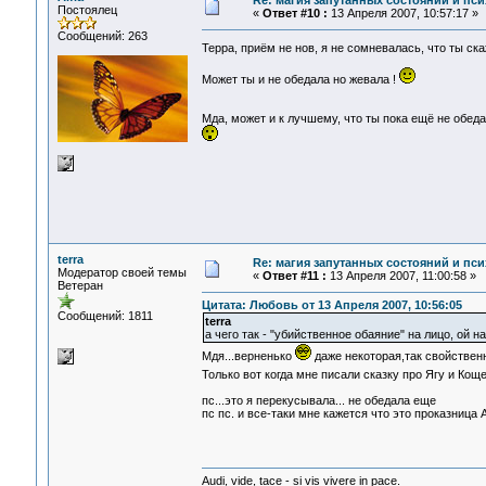
Re: магия запутанных состояний и пси
Постоялец
«
Ответ #10 :
13 Апреля 2007, 10:57:17 »
Сообщений: 263
Терра, приём не нов, я не сомневалась, что ты ск
Может ты и не обедала но жевала !
Мда, может и к лучшему, что ты пока ещё не обед
terra
Re: магия запутанных состояний и пси
Модератор своей темы
«
Ответ #11 :
13 Апреля 2007, 11:00:58 »
Ветеран
Цитата: Любовь от 13 Апреля 2007, 10:56:05
Сообщений: 1811
terra
а чего так - "убийственное обаяние" на лицо, ой на 
Мдя...верненько
даже некоторая,так свойствен
Только вот когда мне писали сказку про Ягу и Кощ
пс...это я перекусывала... не обедала еще
пс пс. и все-таки мне кажется что это проказница
Audi, vide, tace - si vis vivere in pace.