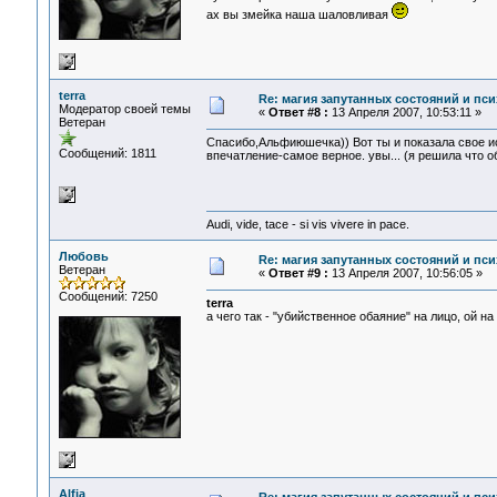
ах вы змейка наша шаловливая
terra
Re: магия запутанных состояний и пси
Модератор своей темы
«
Ответ #8 :
13 Апреля 2007, 10:53:11 »
Ветеран
Спасибо,Альфиюшечка)) Вот ты и показала свое ист
Сообщений: 1811
впечатление-самое верное. увы... (я решила что обе
Audi, vide, tace - si vis vivere in pace.
Любовь
Re: магия запутанных состояний и пси
Ветеран
«
Ответ #9 :
13 Апреля 2007, 10:56:05 »
Сообщений: 7250
terra
а чего так - "убийственное обаяние" на лицо, ой на 
Alfia