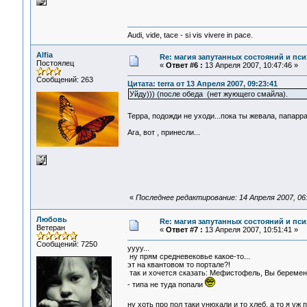
Audi, vide, tace - si vis vivere in pace.
Alfia
Re: магия запутанных состояний и пси
Постоялец
«
Ответ #6 :
13 Апреля 2007, 10:47:46 »
Сообщений: 263
Цитата: terra от 13 Апреля 2007, 09:23:41
Уйду))) (после обеда (нет жующего смайла).
Терра, подожди не уходи...пока ты жевала, папар
Ага, вот , принесли...
«
Последнее редактирование: 14 Апреля 2007, 06:2
Любовь
Re: магия запутанных состояний и пси
Ветеран
«
Ответ #7 :
13 Апреля 2007, 10:51:41 »
Сообщений: 7250
уууу...
ну прям средневековье какое-то...
эт на квантовом то портале?!
так и хочется сказать: Мефистофель, Вы беремен
- типа не туда попали
ну хоть про пол таки унюхали и то хлеб, а то я уж