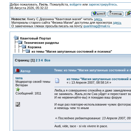
Добро пожаловать,
Гость
. Пожалуйста,
войдите
или
зарегистрируйтесь
.
06 Августа 2026, 05:32:22
Новости:
Книгу С.Доронина "Квантовая магия" читать
здесь
Материалы старого сайта "Физика Магии" доступны для просмотра
здесь
О замеченных глюках просьба писать на почту
quantmag@mail.ru
Квантовый Портал
Технические разделы
Корзина
из темы "Магия запутанных состояний и психика"
Страниц:
[
1
]
2
3
4
Все
Тема: из темы "Магия запутанных состояний и 
Автор
terra
из темы "Магия запутанных состояний 
Модератор своей темы
«
:
13 Апреля 2007, 08:58:14 »
Ветеран
Люба,а я совершенно спокойна и даже замедленна
Сообщений: 1811
не занимать. Жаль,если Сиа уйдет и перестанет ва
И не нервничайте-вы) я покидаю ваш форум
И еще раз повторю-использование чужих фотограф
и немощь чем то иным
«
Последнее редактирование: 13 Апреля 2007, 09:
Audi, vide, tace - si vis vivere in pace.