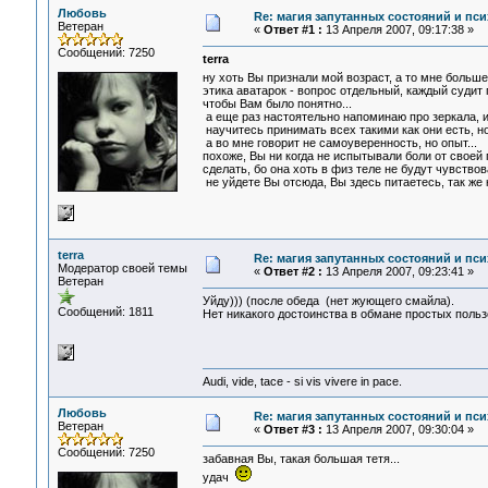
Любовь
Re: магия запутанных состояний и пси
Ветеран
«
Ответ #1 :
13 Апреля 2007, 09:17:38 »
Сообщений: 7250
terra
ну хоть Вы признали мой возраст, а то мне больше 
этика аватарок - вопрос отдельный, каждый судит 
чтобы Вам было понятно...
а еще раз настоятельно напоминаю про зеркала, и
научитесь принимать всех такими как они есть, но 
а во мне говорит не самоуверенность, но опыт...
похоже, Вы ни когда не испытывали боли от своей 
сделать, бо она хоть в физ теле не будут чувствова
не уйдете Вы отсюда, Вы здесь питаетесь, так же к
terra
Re: магия запутанных состояний и пси
Модератор своей темы
«
Ответ #2 :
13 Апреля 2007, 09:23:41 »
Ветеран
Уйду))) (после обеда (нет жующего смайла).
Сообщений: 1811
Нет никакого достоинства в обмане простых пользо
Audi, vide, tace - si vis vivere in pace.
Любовь
Re: магия запутанных состояний и пси
Ветеран
«
Ответ #3 :
13 Апреля 2007, 09:30:04 »
Сообщений: 7250
забавная Вы, такая большая тетя...
удач