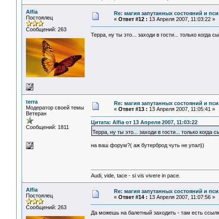
Alfia
Re: магия запутанных состояний и пси
Постоялец
«
Ответ #12 :
13 Апреля 2007, 11:03:22 »
Сообщений: 263
Терра, ну ты это... заходи в гости... только когда с
terra
Re: магия запутанных состояний и пси
Модератор своей темы
«
Ответ #13 :
13 Апреля 2007, 11:05:41 »
Ветеран
Цитата: Alfia от 13 Апреля 2007, 11:03:22
Сообщений: 1811
Терра, ну ты это... заходи в гости... только когда 
на ваш форум?( аж бутерброд чуть не упал))
Audi, vide, tace - si vis vivere in pace.
Alfia
Re: магия запутанных состояний и пси
Постоялец
«
Ответ #14 :
13 Апреля 2007, 11:07:56 »
Сообщений: 263
Да можешь на балетный заходить - там есть ссыл