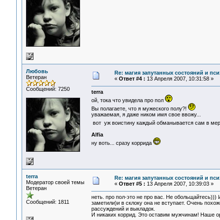
Любовь
Re: магия запутанных состояний и пси
Ветеран
«
Ответ #4 :
13 Апреля 2007, 10:31:58 »
Сообщений: 7250
terra
ой, тока что увидела про пол
Вы полагаете, что я мужеского полу?!
уважаемая, я даже ником имя свое ввожу...
вот уж воистину каждый обманывается сам в мер
Alfia
ну воть... сразу коррида
terra
Re: магия запутанных состояний и пси
Модератор своей темы
«
Ответ #5 :
13 Апреля 2007, 10:39:03 »
Ветеран
неть. про пол-это не про вас. Не обольщайтесь))
Сообщений: 1811
заметили)и в склоку она не вступает. Очень похож
рассуждений и выкладок.
И никаких коррид. Это оставим мужчинам! Наше ору