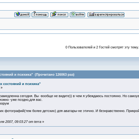
0 Пользователей и 2 Гостей смотрят эту тему.
стояний и психика" (Прочитано 126063 раз)
х состояний и психика"
 »
замедленна сегодня. Вы -вообще не видите)) в чем я убеждаюсь постоянно. Но самоу
можно -уже поздно,для вас.
форум
их фотографий(тем более детских) для аватары-не этично. И безнравственно. Прикро
я 2007, 09:03:27 от terra
»