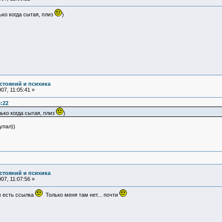
лько когда сытая, плиз
)
стояний и психика
07, 11:05:41 »
3:22
олько когда сытая, плиз
)
упал))
стояний и психика
07, 11:07:56 »
м есть ссылка
Только меня там нет... почти