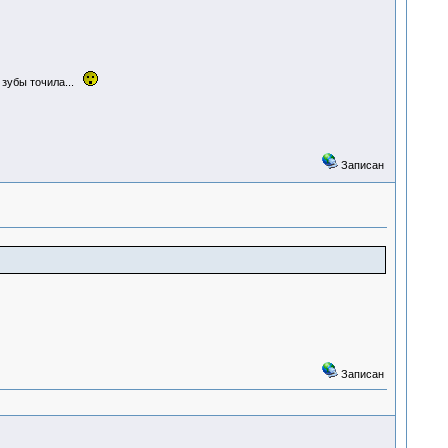
 зубы точила...
Записан
Записан