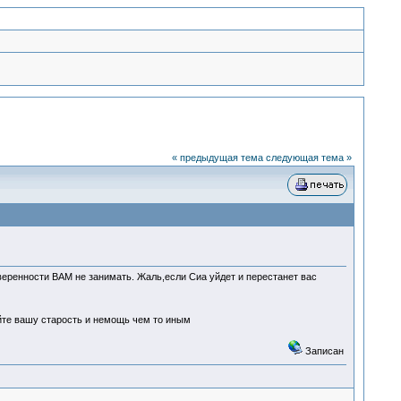
« предыдущая тема
следующая тема »
веренности ВАМ не занимать. Жаль,если Сиа уйдет и перестанет вас
йте вашу старость и немощь чем то иным
Записан