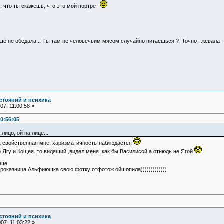
, что ты скажешь, что это мой портрет
ещё не обедала... Ты там не человечьим мясом случайно питаешься ? Точно : жевала -
стояний и психика
7, 11:00:58 »
0:56:05
лицо, ой на лице...
к свойственная мне, харизматичность-наблюдается
о Ягу и Кощея..то видящий ,видел меня ,как бы Василисой,а отнюдь не Ягой
еще
 проказница Альфиюшка свою фотку отфотож ойшопила)))))))))))))
стояний и психика
07, 11:03:22 »