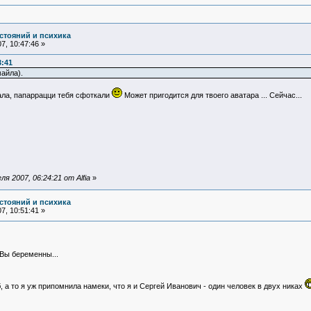
стояний и психика
7, 10:47:46 »
3:41
айла).
вала, папаррацци тебя сфоткали
Может пригодится для твоего аватара ... Сейчас...
 2007, 06:24:21 от Alfia
»
стояний и психика
7, 10:51:41 »
Вы беременны...
б, а то я уж припомнила намеки, что я и Сергей Иванович - один человек в двух никах