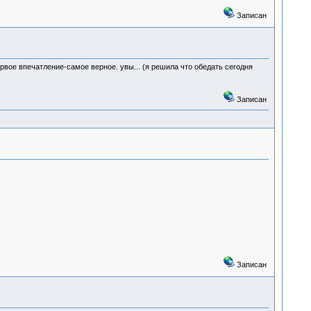
Записан
ервое впечатление-самое верное. увы... (я решила что обедать сегодня
Записан
Записан