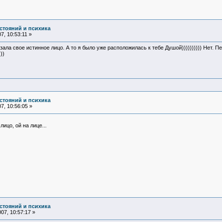
стояний и психика
, 10:53:11 »
ла свое истинное лицо. А то я было уже расположилась к тебе Душой)))))))))) Нет. П
))
стояний и психика
7, 10:56:05 »
лицо, ой на лице...
стояний и психика
07, 10:57:17 »