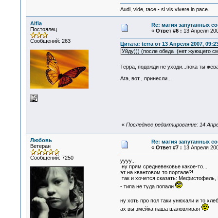
Audi, vide, tace - si vis vivere in pace.
Alfia
Re: магия запутанных со
Постоялец
«
Ответ #6 :
13 Апреля 200
Сообщений: 263
Цитата: terra от 13 Апреля 2007, 09:2
Уйду))) (после обеда (нет жующего см
Терра, подожди не уходи...пока ты же
Ага, вот , принесли...
«
Последнее редактирование: 14 Апреля
Любовь
Re: магия запутанных со
Ветеран
«
Ответ #7 :
13 Апреля 200
Сообщений: 7250
уууу...
ну прям средневековье какое-то...
эт на квантовом то портале?!
так и хочется сказать: Мефистофель, 
- типа не туда попали
ну хоть про пол таки унюхали и то хле
ах вы змейка наша шаловливая