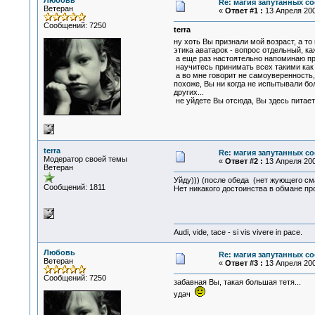
Любовь
Re: магия запутанных со
Ветеран
«
Ответ #1 :
13 Апреля 200
Сообщений: 7250
terra
ну хоть Вы признали мой возраст, а то
этика аватарок - вопрос отдельный, к
а еще раз настоятельно напоминаю про
научитесь принимать всех такими как он
а во мне говорит не самоуверенность, 
похоже, Вы ни когда не испытывали бол
других...
не уйдете Вы отсюда, Вы здесь питаете
terra
Re: магия запутанных со
Модератор своей темы
«
Ответ #2 :
13 Апреля 200
Ветеран
Уйду))) (после обеда (нет жующего см
Сообщений: 1811
Нет никакого достоинства в обмане про
Audi, vide, tace - si vis vivere in pace.
Любовь
Re: магия запутанных со
Ветеран
«
Ответ #3 :
13 Апреля 200
Сообщений: 7250
забавная Вы, такая большая тетя...
удач