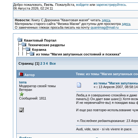
Добро пожаловать,
Гость
. Пожалуйста,
войдите
или
зарегистрируйтесь
.
06 Августа 2026, 02:24:11
Новости:
Книгу С.Доронина "Квантовая магия" читать
здесь
Материалы старого сайта "Физика Магии" доступны для просмотра
здесь
О замеченных глюках просьба писать на почту
quantmag@mail.ru
Квантовый Портал
Технические разделы
Корзина
из темы "Магия запутанных состояний и психика"
Страниц:
[
1
]
2
3
4
Все
Тема: из темы "Магия запутанных со
Автор
terra
из темы "Магия запутанны
Модератор своей темы
«
:
13 Апреля 2007, 08:58:14
Ветеран
Люба,а я совершенно спокойна и даже 
Сообщений: 1811
пинать)) Он дает вам шанс)) Хотя-воз
И не нервничайте-вы) я покидаю ваш 
И еще раз повторю-использование чуж
«
Последнее редактирование: 13 Апрел
Audi, vide, tace - si vis vivere in pace.