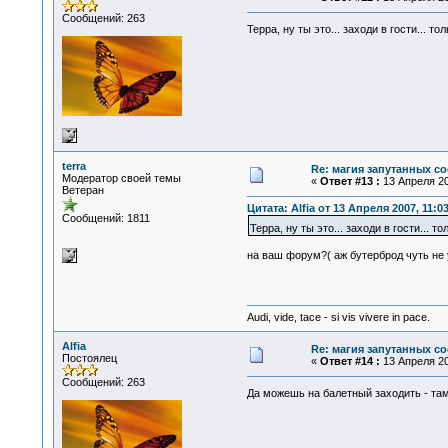
Сообщений: 263
Терра, ну ты это... заходи в гости... то
terra
Re: магия запутанных со
Модератор своей темы
«
Ответ #13 :
13 Апреля 20
Ветеран
Цитата: Alfia от 13 Апреля 2007, 11:0
Сообщений: 1811
Терра, ну ты это... заходи в гости... т
на ваш форум?( аж бутерброд чуть не 
Audi, vide, tace - si vis vivere in pace.
Alfia
Re: магия запутанных со
Постоялец
«
Ответ #14 :
13 Апреля 20
Сообщений: 263
Да можешь на балетный заходить - та