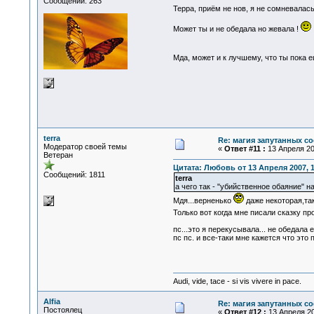
Сообщений: 263
Терра, приём не нов, я не сомневалась
Может ты и не обедала но жевала !
Мда, может и к лучшему, что ты пока 
terra
Re: магия запутанных со
Модератор своей темы
«
Ответ #11 :
13 Апреля 200
Ветеран
Цитата: Любовь от 13 Апреля 2007, 1
Сообщений: 1811
terra
а чего так - "убийственное обаяние" на 
Мдя...верненько
даже некоторая,та
Только вот когда мне писали сказку пр
пс...это я перекусывала... не обедала 
пс пс. и все-таки мне кажется что это
Audi, vide, tace - si vis vivere in pace.
Alfia
Re: магия запутанных со
Постоялец
«
Ответ #12 :
13 Апреля 20