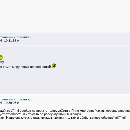
стояний и психика
7, 10:31:58 »
у...
я сам в меру своих способностей
стояний и психика
7, 10:39:03 »
ьщайтесь))) И вообще не про этот форум)Хотя в Пипе много яну(как вы совершенно пра
ет стройность и четкость ее рассуждений и выкладок.
м! Наше оружие-это яды..кинжалы..интриги .. там и убийственное обаяние)))))))))))