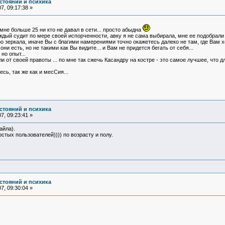
стояний и психика
7, 09:17:38 »
 мне больше 25 ни кто не давал в сети... просто абыдна
аждый судит по мере своей испорченности, авку я не сама выбирала, мне ее подобрали 
 зеркала, иначе Вы с благими намерениями точно окажетесь далеко не там, где Вам хо
и есть, но не такими как Вы видите... и Вам не придется бегать от себя...
но опыт...
и от своей правоты ... по мне так сжечь Касандру на костре - это самое лучшее, что д
сь, так же как и месСия...
стояний и психика
7, 09:23:41 »
айла).
стых пользователей)))) по возрасту и полу.
стояний и психика
7, 09:30:04 »