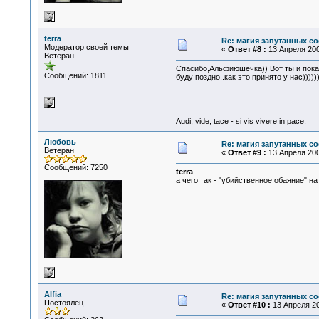
terra
Re: магия запутанных со
Модератор своей темы
«
Ответ #8 :
13 Апреля 2007
Ветеран
Спасибо,Альфиюшечка)) Вот ты и показа
Сообщений: 1811
буду поздно..как это принято у нас))))))
Audi, vide, tace - si vis vivere in pace.
Любовь
Re: магия запутанных со
Ветеран
«
Ответ #9 :
13 Апреля 200
Сообщений: 7250
terra
а чего так - "убийственное обаяние" на 
Alfia
Re: магия запутанных со
Постоялец
«
Ответ #10 :
13 Апреля 20