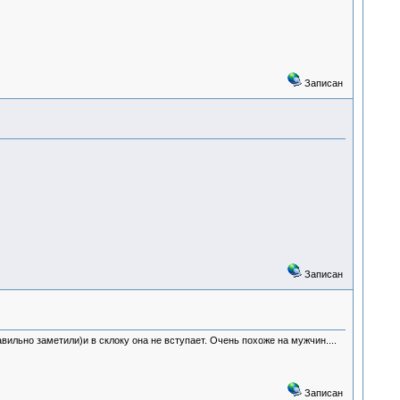
Записан
Записан
вильно заметили)и в склоку она не вступает. Очень похоже на мужчин....
Записан