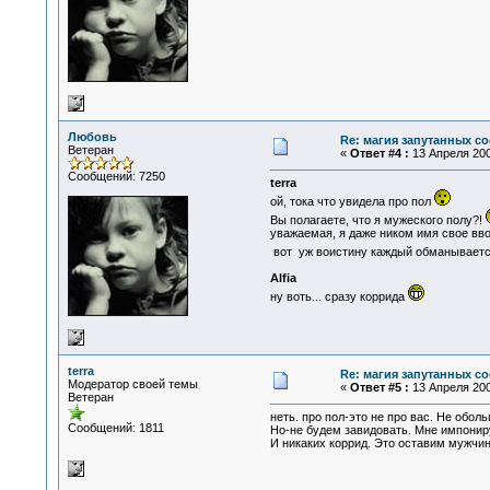
Любовь
Re: магия запутанных со
Ветеран
«
Ответ #4 :
13 Апреля 200
Сообщений: 7250
terra
ой, тока что увидела про пол
Вы полагаете, что я мужеского полу?!
уважаемая, я даже ником имя свое ввож
вот уж воистину каждый обманываетс
Alfia
ну воть... сразу коррида
terra
Re: магия запутанных со
Модератор своей темы
«
Ответ #5 :
13 Апреля 200
Ветеран
неть. про пол-это не про вас. Не обол
Сообщений: 1811
Но-не будем завидовать. Мне импониру
И никаких коррид. Это оставим мужчина