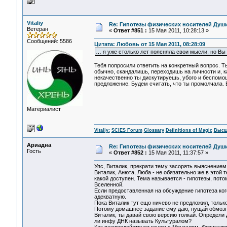
Vitaliy
Re: Гипотезы физических носителей Души,
Ветеран
«
Ответ #851 :
15 Мая 2011, 10:28:13 »
Сообщений: 5586
Цитата: Любовь от 15 Мая 2011, 08:28:09
… я уже столько лет поясняла свои мысли, но Вы 
Тебя попросили ответить на конкретный вопрос. Ты 
обычно, скандалишь, переходишь на личности и, к
некачественно ты дискутируешь, убого и беспомощ
предложение. Будем считать, что ты промолчала. 
Материалист
Vitaliy:
SCIES Forum
Glossary
Definitions of Magic
Высш
Ариадна
Re: Гипотезы физических носителей Души,
Гость
«
Ответ #852 :
15 Мая 2011, 11:37:57 »
Упс, Виталик, прекрати тему засорять выяснением
Виталик, Анюта, Люба - не обязательно же в этой
какой доступен. Тема называется - гипотезы, по
Вселенной.
Если предоставленная на обсуждение гипотеза ког
адекватную.
Пока Виталик тут ещо ничево не предложил, только
Потому домашнее задание ему даю, пущай обмозгуе
Виталик, ты давай свою версию толкай. Определи 
ли инфу ДНК называть Культуралом?