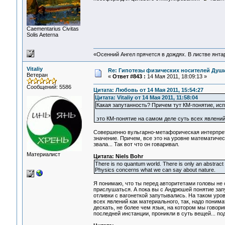
Сaementarius Civitas
Solis Aeterna
«Осенний Ангел прячется в дождях. В листве янтарн
Vitaliy
Re: Гипотезы физических носителей Души,
Ветеран
«
Ответ #843 :
14 Мая 2011, 18:09:13 »
Сообщений: 5586
Цитата: Любовь от 14 Мая 2011, 15:54:27
Цитата: Vitaliy от 14 Мая 2011, 11:58:04
Какая запутанность? Причем тут КМ-понятие, ис
это КМ-понятие на самом деле суть всех явлений 
Совершенно вульгарно-метафорическая интерпрета
значение. Причем, все это на уровне математичес
звала... Так вот что он говаривал.
Материалист
Цитата: Niels Bohr
There is no quantum world. There is only an abstract ph
Physics concerns what we can say about nature.
Я понимаю, что ты перед авторитетами головы не с
прислушаться. А пока вы с Андрюшей понятие запут
отливки с вагонеткой запутывались. На таком уров
всех явлений как материального, так, надо понима
дескать, не более чем язык, на котором мы говори
последней инстанции, проникли в суть вещей... 