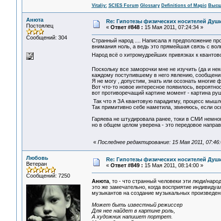
Vitaliy:
SCIES Forum
Glossary
Definitions of Magic
Высш
Анюта
Re: Гипотезы физических носителей Души,
Постоялец
«
Ответ #848 :
15 Мая 2011, 07:24:34 »
Сообщений: 304
Странный народ .... Написала я предположение пр
внимания ноль, а ведь это прямейшая связь с волн
Народ всё о хитромудрейших привязках к квантовой
Поскольку все заморочки мне не изучить (да и нек
каждому поступившему в него явлению, сообщению
Я не могу , допустим, знать или осознать многие 
Вот что-то новое интересное появилось, вероятнос
вот противоречащий картине момент - картина руш
Так что я ЗА квантовую парадигму, процесс мышл
Так примитивно себе наметила, звиняюсь, если о
Гаряева не штудировала ранее, токи в СМИ немно
но в общем целом уверена - это передовое направ
«
Последнее редактирование: 15 Мая 2011, 07:46
Любовь
Re: Гипотезы физических носителей Души,
Ветеран
«
Ответ #849 :
15 Мая 2011, 08:14:00 »
Сообщений: 7250
Анюта
, то - что странный человеки эти люди/наро
это же замечательно, когда восприятие индивидуа
музыкантов на создание музыкальных произведени
Может быть известный режиссер
Для нее найдет в картине роль,
А художник напишет портрет.