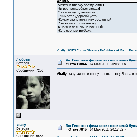
Цитата:
Меж тем вверху звезда сияет -
Чигирь, волшебная звезда!
Она мне душу вынимает,
Сжимает судорогой уста.
Желаю знать величину вселенной
И есть ли волки наверху!
А на земле я, точно пленный,
Жую овечью требуху.
Vitaliy:
SCIES Forum
Glossary
Definitions of Magic
Высш
Любовь
Re: Гипотезы физических носителей Души,
Ветеран
«
Ответ #844 :
14 Мая 2011, 20:08:07 »
Сообщений: 7250
Vitaliy
, запуталось и препуталось - это у Вас, а в
Vitaliy
Re: Гипотезы физических носителей Души,
Ветеран
«
Ответ #845 :
14 Мая 2011, 20:17:32 »
Сообщений: 5586