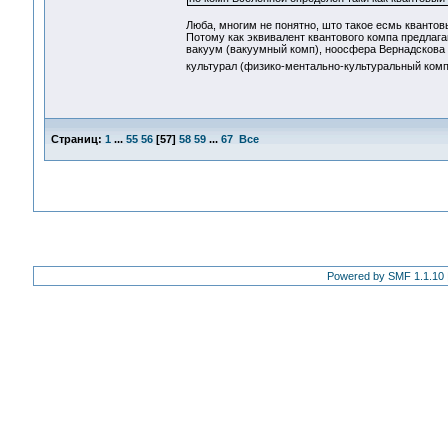
Люба, многим не понятно, што такое есмь квантов
Потому как эквивалент квантового компа предлаг
вакуум (вакуумный комп), ноосфера Вернадскова 
культурал (физико-ментально-культуральный комп) 
Страниц:
1
...
55
56
[
57
]
58
59
...
67
Все
Powered by SMF 1.1.10