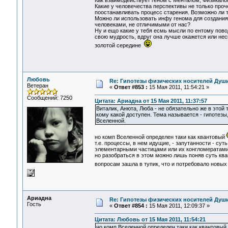
Как взаимодействует геном с Менталом, Физикало
Какие у человечества перспективы не только проч
поостанавливать процесс старения. Возможно ли та
Можно ли использовать инфу генома для создания
человеками, не отличимыми от нас?
Ну и ещо какие у тебя есмь мысли по ентому пово
свою мудрость, вдруг она лучше окажется или нес
золотой середине
Любовь
Re: Гипотезы физических носителей Души,
Ветеран
«
Ответ #853 :
15 Мая 2011, 11:54:21 »
Сообщений: 7250
Цитата: Ариадна от 15 Мая 2011, 11:37:57
Виталик, Анюта, Люба - не обязательно же в этой
кому какой доступен. Тема называется - гипотез
Вселенной.
но комп Вселенной определен таки как квантовый
т.е. процессы, в нем идущие, - запутанности - су
элементарными частицами или их конгломератами с
но разобраться в этом можно лишь поняв суть ква
вопросам зашла в тупик, что и потребовало новы
Ариадна
Re: Гипотезы физических носителей Души,
Гость
«
Ответ #854 :
15 Мая 2011, 12:09:37 »
Цитата: Любовь от 15 Мая 2011, 11:54:21
но комп Вселенной определен таки как квантовый