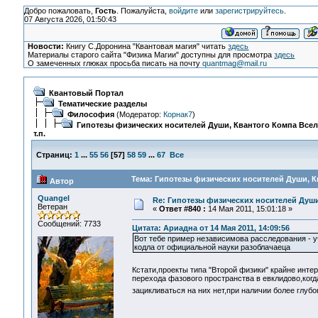
Добро пожаловать,
Гость
. Пожалуйста,
войдите
или
зарегистрируйтесь
.
07 Августа 2026, 01:50:43
Новости:
Книгу С.Доронина "Квантовая магия" читать
здесь
Материалы старого сайта "Физика Магии" доступны для просмотра
здесь
О замеченных глюках просьба писать на почту
quantmag@mail.ru
Квантовый Портал
Тематические разделы
Философия
(Модератор:
Корнак7
)
Гипотезы физических носителей Души, Квантого Компа Все
т.п.
Страниц:
1
...
55
56
[
57
]
58
59
...
67
Все
Тема: Гипотезы физических носителей Души, Кв
Автор
Quangel
Re: Гипотезы физических носителей Души,
Ветеран
«
Ответ #840 :
14 Мая 2011, 15:01:18 »
Сообщений: 7733
Цитата: Ариадна от 14 Мая 2011, 14:09:56
Вот тебе пример независимова расследования - 
кодла от официальной науки разоблачаеца
Кстати,проекты типа "Второй физики" крайне инте
перехода фазового пространства в евклидово,ког
зацикливаться на них нет,при наличии более глубо