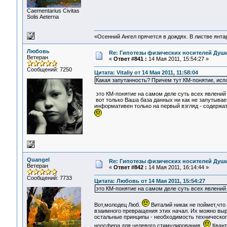
Сaementarius Civitas
Solis Aeterna
«Осенний Ангел прячется в дождях. В листве янтарн
Любовь
Re: Гипотезы физических носителей Души,
Ветеран
«
Ответ #841 :
14 Мая 2011, 15:54:27 »
Сообщений: 7250
Цитата: Vitaliy от 14 Мая 2011, 11:58:04
Какая запутанность? Причем тут КМ-понятие, ис
это КМ-понятие на самом деле суть всех явлений 
вот только Ваша база данных ни как не запутывае
информативен только на первый взгляд - содержа
Quangel
Re: Гипотезы физических носителей Души,
Ветеран
«
Ответ #842 :
14 Мая 2011, 16:14:44 »
Сообщений: 7733
Цитата: Любовь от 14 Мая 2011, 15:54:27
это КМ-понятие на самом деле суть всех явлений 
Вот,молодец Люб.
Виталий никак не поймет,что
взаимного превращения этих начал. Их можно выра
остальные принципы - необходимость технического
ноосфера для целевого стимулирования.
Квант