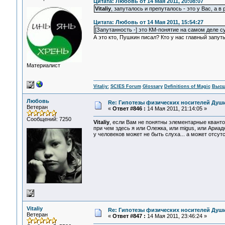
Цитата: Любовь от 14 Мая 2011, 20:08:07
Vitaliy
, запуталось и препуталось - это у Вас, а 
Цитата: Любовь от 14 Мая 2011, 15:54:27
[Запутанность -] это КМ-понятие на самом деле су
А это кто, Пушкин писал? Кто у нас главный запут
Материалист
Vitaliy:
SCIES Forum
Glossary
Definitions of Magic
Высш
Любовь
Re: Гипотезы физических носителей Души,
Ветеран
«
Ответ #846 :
14 Мая 2011, 21:14:05 »
Сообщений: 7250
Vitaliy
, если Вам не понятны элементарные кванто
при чем здесь я или Олежка, или migus, или Ариадн
у человеков может не быть слуха... а может отсут
Vitaliy
Re: Гипотезы физических носителей Души,
Ветеран
«
Ответ #847 :
14 Мая 2011, 23:46:24 »