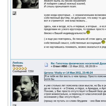
Может быть ей песню посвятят
И подарят самый нежный взгляд,
И стихи прочитает поэт.
хуже когда некоторые... с ограниченными возможно
собственный футляр, не допуская, что кому-то дос
вот и стремятся они властвовать...
здесь, как и везде, есть и первые, и вторые... и 
пределами их узкого кругозора, то первых просто
близко к Вашей индивидуальности
( и еще раз повторюсь, бо писала об этом здесь 
собственный смысл, собственные ассоциации
и не научившись понимать, можно оказаться в ря
Любовь
Re: Гипотезы физических носителей Души,
Ветеран
«
Ответ #850 :
15 Мая 2011, 08:28:09 »
Сообщений: 7250
Цитата: Vitaliy от 14 Мая 2011, 23:46:24
Я ж тебя не бог весть о чем прошу. Просто поясн
хотя бы.
я уже столько лет поясняла свои мысли, но Вы в 
да не только я - и Олежа, и migus, и Ариадна, и April
Похоже, у Вас просто отсутствует в Вашей базе 
строя моментально, а переход от классической фи
осознания у Вас отсутствует...
(прошу не путать со слово блудием - оно Вам вп