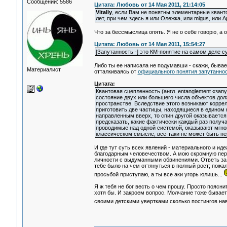
Сообщений: 5586
Цитата: Любовь от 14 Мая 2011, 21:14:05
Vitaliy
, если Вам не понятны элементарные кванто
лет, при чем здесь я или Олежка, или migus, или А
Что за бессмыслица опять. Я не о себе говорю, а 
Цитата: Любовь от 14 Мая 2011, 15:54:27
[Запутанность -] это КМ-понятие на самом деле су
Либо ты ее написала не подумавши - скажи, бывае
Материалист
отталкиваясь от
официального понятия запутанно
Цитата:
Квантовая сцепленность (англ. entanglement «за
состояние двух или большего числа объектов дол
пространстве. Вследствие этого возникают корр
приготовить две частицы, находящиеся в едином к
направленным вверх, то спин другой оказывается 
предсказать, какие фактически каждый раз получ
проводимые над одной системой, оказывают мгнов
классическом смысле, всё-таки не может быть пе
И где тут суть всех явлений - материального и ид
благодарным человечеством. А мою скромную персон
личности с выдуманными обвинениями. Ответь за с
тебе было на чем оттянуться в полный рост; пожал
просьбой приступаю, а ты все аки угорь юлишь...
Я ж тебя не бог весть о чем прошу. Просто поясни
хотя бы. И закроем вопрос. Молчание тоже бывает 
своими детскими увертками сколько постингов на