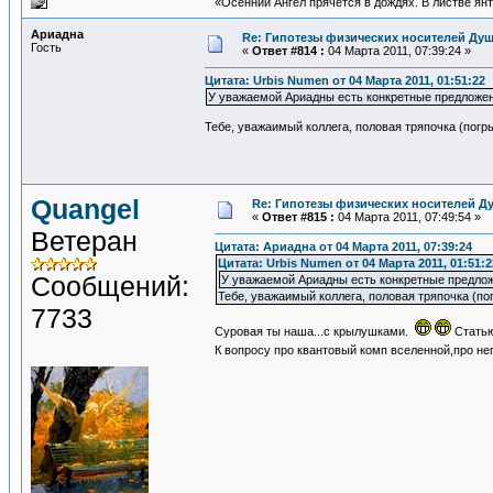
«Осенний Ангел прячется в дождях. В листве янта
Ариадна
Re: Гипотезы физических носителей Души
Гость
«
Ответ #814 :
04 Марта 2011, 07:39:24 »
Цитата: Urbis Numen от 04 Марта 2011, 01:51:22
У уважаемой Ариадны есть конкретные предлож
Тебе, уважаимый коллега, половая тряпочка (погр
Quangel
Re: Гипотезы физических носителей Ду
«
Ответ #815 :
04 Марта 2011, 07:49:54 »
Ветеран
Цитата: Ариадна от 04 Марта 2011, 07:39:24
Цитата: Urbis Numen от 04 Марта 2011, 01:51:2
Сообщений:
У уважаемой Ариадны есть конкретные предл
Тебе, уважаимый коллега, половая тряпочка (по
7733
Суровая ты наша...с крылушками.
Статью
К вопросу про квантовый комп вселенной,про не