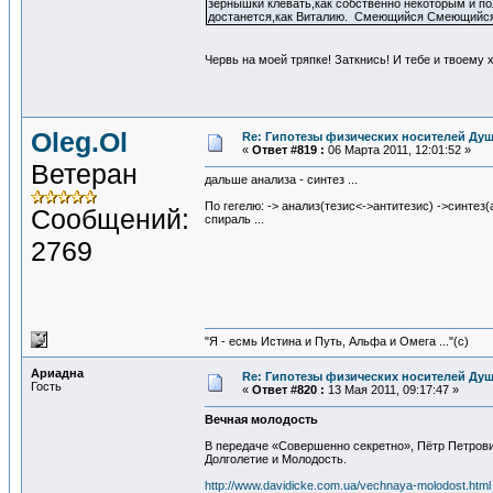
зернышки клевать,как собственно некоторым и 
достанется,как Виталию. Смеющийся Смеющийс
Червь на моей тряпке! Заткнись! И тебе и твоему 
Oleg.Ol
Re: Гипотезы физических носителей Души
«
Ответ #819 :
06 Марта 2011, 12:01:52 »
Ветеран
дальше анализа - синтез ...
По гегелю: -> анализ(тезис<->антитезис) ->синтез(
Сообщений:
спираль ...
2769
"Я - есмь Истина и Путь, Альфа и Омега ..."(с)
Ариадна
Re: Гипотезы физических носителей Души
Гость
«
Ответ #820 :
13 Мая 2011, 09:17:47 »
Вечная молодость
В передаче «Совершенно секретно», Пётр Петрови
Долголетие и Молодость.
http://www.davidicke.com.ua/vechnaya-molodost.html