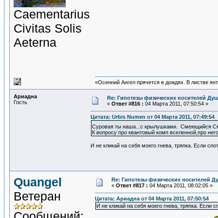
Сaementarius
Civitas Solis
Aeterna
«Осенний Ангел прячется в дождях. В листве янта
Ариадна
Re: Гипотезы физических носителей Души
Гость
«
Ответ #816 :
04 Марта 2011, 07:50:54 »
Цитата: Urbis Numen от 04 Марта 2011, 07:49:54
Суровая ты наша...с крылушками. Смеющийся См
К вопросу про квантовый комп вселенной,про нег
И не кликай на себя моего гнева, тряпка. Если спо
Quangel
Re: Гипотезы физических носителей Ду
«
Ответ #817 :
04 Марта 2011, 08:02:05 »
Ветеран
Цитата: Ариадна от 04 Марта 2011, 07:50:54
И не кликай на себя моего гнева, тряпка. Если 
Сообщений: