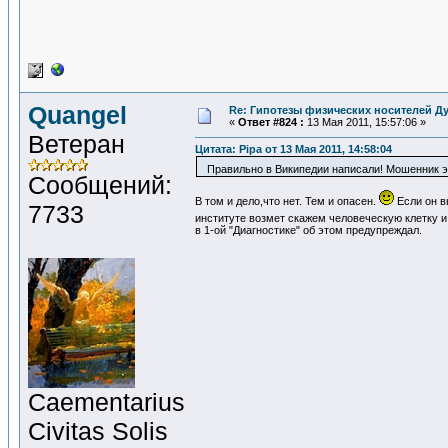
Quangel
Re: Гипотезы физических носителей Ду
«
Ответ #824 :
13 Мая 2011, 15:57:06 »
Ветеран
Цитата: Pipa от 13 Мая 2011, 14:58:04
Правильно в Википедии написали! Мошенник э
Сообщений:
В том и дело,что нет. Тем и опасен.
Если он в
7733
институте возмет скажем человеческую клетку 
в 1-ой "Диагностике" об этом предупреждал.
Сaementarius
Civitas Solis