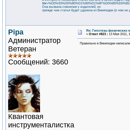
title=%D0%93%D0%B0%D1%80%D1%8F%D0%B5%D0%B
Она вызвала сомнения у издателей, но
прежде чем статья будет удалена из Википедии (в чем не
Pipa
Re: Гипотезы физических н
«
Ответ #823 :
13 Мая 2011, 1
Администратор
Правильно в Википедии написали
Ветеран
Сообщений: 3660
Квантовая
инструменталистка