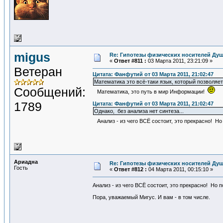
migus
Re: Гипотезы физических носителей Души
«
Ответ #811 :
03 Марта 2011, 23:21:09 »
Ветеран
Цитата: Фанфутий от 03 Марта 2011, 21:02:47
Математика это всё-таки язык, который позволяет
Сообщений:
Математика, это путь в мир Информации!
1789
Цитата: Фанфутий от 03 Марта 2011, 21:02:47
Однако, без анализа нет синтеза...
Анализ - из чего ВСЁ состоит, это прекрасно! Но 
Ариадна
Re: Гипотезы физических носителей Души
Гость
«
Ответ #812 :
04 Марта 2011, 00:15:10 »
Анализ - из чего ВСЁ состоит, это прекрасно! Но 
Пора, уважаемый Мигус. И вам - в том числе.