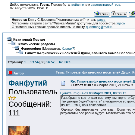
Добро пожаловать,
Гость
. Пожалуйста,
войдите
или
зарегистрируйтесь
.
07 Августа 2026, 19:41:11
Новости:
Книгу С.Доронина "Квантовая магия" читать
здесь
Материалы старого сайта "Физика Магии" доступны для просмотра
здесь
О замеченных глюках просьба писать на почту
quantmag@mail.ru
Квантовый Портал
Тематические разделы
Философия
(Модератор:
Корнак7
)
Гипотезы физических носителей Души, Квантого Компа Вселенной
Страниц:
1
...
53
54
[
55
]
56
57
...
67
Все
Тема: Гипотезы физических носителей Души, Кв
Автор
Фанфутий
Re: Гипотезы физических носителей Д
«
Ответ #810 :
03 Марта 2011, 21:02:47 »
Пользователь
Цитата: migus от 03 Марта 2011, 00:38:13
Разобрав по косточкам систему, вы теряете С
Так дикари будут"изучать" электронное устрой
Сообщений:
язык"... Увы, но к сожалению...
Однако, без анализа нет синтеза... Если честн
111
результаты всё равно будут. Математика это вс