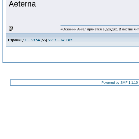
Aeterna
«Осенний Ангел прячется в дождях. В листве янта
Страниц:
1
...
53
54
[
55
]
56
57
...
67
Все
Powered by SMF 1.1.10