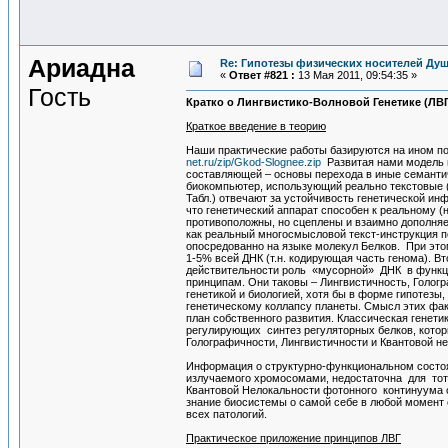
Ариадна
Re: Гипотезы физических носителей Души
«
Ответ #821 :
13 Мая 2011, 09:54:35 »
Гость
Кратко о Лингвистико-Волновой Генетике (ЛВГ
Краткое введение в теорию
Наши практические работы базируются на ином по
net.ru/zip/Gkod-Slognee.zip
Развитая нами модель г
составляющей – основы перехода в иные семантич
биокомпьютер, использующий реально текстовые (
Табл.) отвечают за устойчивость генетической и
что генетический аппарат способен к реальному 
противоположны, но сцеплены и взаимно дополняе
как реальный многосмысловой текст-инструкция п
опосредованно на языке молекул Белков. При эт
1-5% всей ДНК (т.н. кодирующая часть генома). В
действительности роль «мусорной» ДНК в функци
принципам. Они таковы – Лингвистичность, Голо
генетикой и биологией, хотя бы в форме гипотезы
генетическому коллапсу планеты. Смысл этих фак
план собственного развития. Классическая генети
регулирующих синтез регуляторных белков, которы
Голографичности, Лингвистичности и Квантовой н
Информация о структурно-функциональном состоян
излучаемого хромосомами, недостаточна для тот
Квантовой Нелокальности фотонного континуума с
знание биосистемы о самой себе в любой момент е
всех патологий.
Практическое приложение принципов ЛВГ