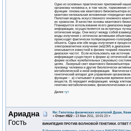
Одно из основных практических приложений нашей
организма человека и, в том числе, торможение с
функции генома как квантового биокомпьютера ес
квантово-нелокальная мгновенная «передача» меж
Пилотная модель искусственного геномного квант
их хромосом. В качестве основы квантового биок
Планируется использование всего диапазона види
информации, осуществляется на встречных пучках
оптические моды. Они могут между собой взаимод
моды излучения с оптически активными объектами
происходит фактически поляризационно-голографи
объекта. Одна или обе моды излучения в процес
электромагнитное излучение (мШЭИ) в диапазоне 
описывается известной в физике теорией локализ
диапазон частот. Если использовать как источник
информация существует в форме а) оптической ак
форме особых колебательных (звуковых) состоян
целях. Лазерный свет квантового биокомпьютера 
луковицу человека и другие биологически активны
метаболической и иной информации. Фактически к
генетический аппарат для управления организмо
функции – а) считывают в реальном времени волн
веществ, б) передают информацию между клетками
генетико-метаболическими, физиологическими и 
Далее
тут
Ариадна
Re: Гипотезы физических носителей Души, Кван
«
Ответ #822 :
13 Мая 2011, 10:01:23 »
Гость
ВИКИПЕДИЯ ПРОТИВ ВОЛНОВОЙ ГЕНЕТИКИ. ОТВЕТ П
В Интернете появилась статья обо мне в ВИКИПЕДИИ http://