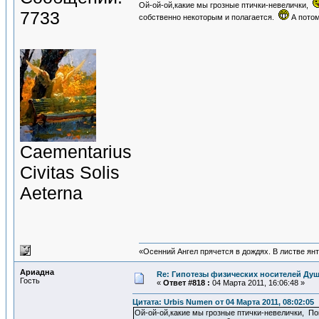
Ой-ой-ой,какие мы грозные птички-невелички,
7733
собственно некоторым и полагается.
А потом
Сaementarius
Civitas Solis
Aeterna
«Осенний Ангел прячется в дождях. В листве янта
Ариадна
Re: Гипотезы физических носителей Души
Гость
«
Ответ #818 :
04 Марта 2011, 16:06:48 »
Цитата: Urbis Numen от 04 Марта 2011, 08:02:05
Ой-ой-ой,какие мы грозные птички-невелички, По