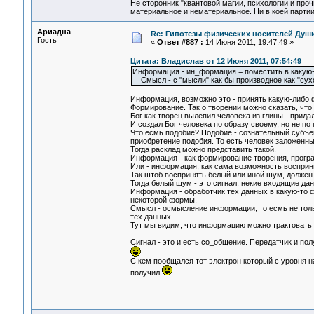
Не сторонник "квантовой магии, психологии и проч
материальное и нематериальное. Ни в коей партии
Ариадна
Re: Гипотезы физических носителей Души,
Гость
«
Ответ #887 :
14 Июня 2011, 19:47:49 »
Цитата: Владислав от 12 Июня 2011, 07:54:49
Информация - ин_формация = поместить в какую
Смысл - с "мысли" как бы производное как "сух
Информация, возможно это - принять какую-либо ф
Формирование. Так о творении можно сказать, что
Бог как творец вылепил человека из глины - прида
И создал Бог человека по образу своему, но не по
Что есмь подобие? Подобие - сознательный субъек
приобретение подобия. То есть человек заложенны
Тогда расклад можно представить такой.
Информация - как формирование творения, прогр
Или - информация, как сама возможность восприни
Так штоб воспринять белый или иной шум, должен
Тогда белый шум - это сигнал, некие входящие да
Информация - обработчик тех данных в какую-то ф
некоторой формы.
Смысл - осмысление информации, то есмь не толь
тех данных.
Тут мы видим, что информацию можно трактовать н
Сигнал - это и есть со_общение. Передатчик и п
С кем пообщался тот электрон который с уровня н
получил