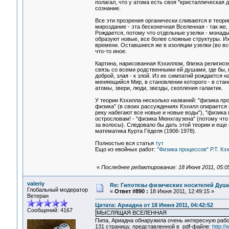
полагал, что у атома есть своя "кристаллическая
сознание.
Все эти прозрения органически сливаются в теор
мироздание - эта бесконечная Вселенная - так же,
Рождается, потому что отдельные узелки - монады,
образуют новые, все более сложные структуры. И
времени. Оставшиеся же в изоляции узелки (во в
что-то иное.
Картина, нарисованная Кэхиллом, близка религио
связь со всеми родственными ей душами, где бы, в
доброй, злая - к злой. Из их симпатий рождается
меняющийся Мир, в становлении которого - в стан
атомы, звери, люди, звезды, скопления галактик.
У теории Кэхилла несколько названий: "физика пр
физика" (в своих рассуждениях Кэхилл опирается
реку набегают все новые и новые воды"), "физика 
острословам! - "физика Мюнхгаузена" (потому что
за волосы). Следовало бы дать этой теории и еще 
математика Курта Гёделя (1906-1978).
Полностью вся статья
тут
Ещо из евойных работ:
"Физика процессов" Р.Т. Кэ
«
Последнее редактирование: 18 Июня 2011, 05:0
valeriy
Re: Гипотезы физических носителей Души,
Глобальный модератор
«
Ответ #890 :
18 Июня 2011, 12:49:15 »
Ветеран
Цитата: Ариадна от 18 Июня 2011, 04:42:52
Сообщений: 4167
МЫСЛЯЩАЯ ВСЕЛЕННАЯ
Пипа, Ариадна обнаружила очень интересную работу
131 страницу, представленной в pdf-файле:
http:/