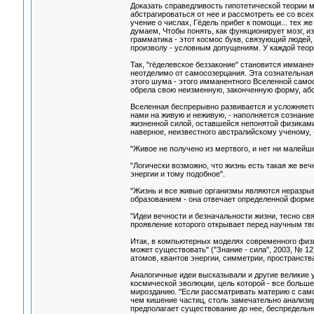
Доказать справедливость гипотетической теории м
абстрагироваться от нее и рассмотреть ее со все
учение о числах, Гёдель прибег к помощи... тех ж
думаем, Чтобы понять, как функционирует мозг, из
грамматика - этот космос букв, связующий людей, 
произволу - условным допущениям. У каждой теори
Так, "гёделевское беззаконие" становится иммане
неотделимо от самосозерцания. Эта сознательная
этого шума - этого имманентного Вселенной самос
обрела свою неизменную, законченную форму, абс
Вселенная беспрерывно развивается и усложняется
нами на живую и неживую, - наполняется сознанием
жизненной силой, оставшейся непонятой физиками"
наверное, неизвестного австралийскому ученому, -
"Живое не получено из мертвого, и нет ни малейше
"Логически возможно, что жизнь есть такая же ве
энергии и тому подобное".
"Жизнь и все живые организмы являются неразры
образованием - она отвечает определенной форме
"Идеи вечности и безначальности жизни, тесно св
проявление которого открывает перед научным тв
Итак, в компьютерных моделях современного физик
может существовать" ("Знание - сила", 2003, № 
атомов, квантов энергии, симметрии, пространств
Аналогичные идеи высказывали и другие великие 
космической эволюции, цель которой - все больше
мирозданию. "Если рассматривать материю с самог
чем кишение частиц, столь замечательно анализи
предполагает существование до нее, беспредельн