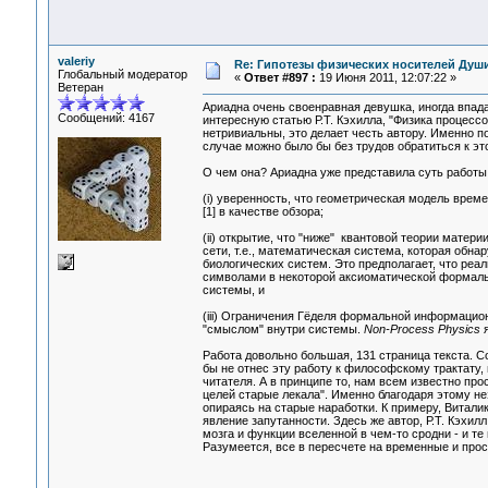
valeriy
Re: Гипотезы физических носителей Души,
Глобальный модератор
«
Ответ #897 :
19 Июня 2011, 12:07:22 »
Ветеран
Ариадна очень своенравная девушка, иногда впад
Сообщений: 4167
интересную статью Р.Т. Кэхилла, "Физика процессо
нетривиальны, это делает честь автору. Именно п
случае можно было бы без трудов обратиться к эт
О чем она? Ариадна уже представила суть работы 
(i) уверенность, что геометрическая модель врем
[1] в качестве обзора;
(ii) открытие, что "ниже" квантовой теории матер
сети, т.е., математическая система, которая об
биологических систем. Это предполагает, что реа
символами в некоторой аксиоматической формальн
системы, и
(iii) Ограничения Гёделя формальной информацион
"смыслом" внутри системы.
Non-Process Physics
я
Работа довольно большая, 131 страница текста. 
бы не отнес эту работу к философскому трактату,
читателя. А в принципе то, нам всем известно пр
целей старые лекала". Именно благодаря этому 
опираясь на старые наработки. К примеру, Витал
явление запутанности. Здесь же автор, Р.Т. Кэхил
мозга и функции вселенной в чем-то сродни - и т
Разумеется, все в пересчете на временные и пр