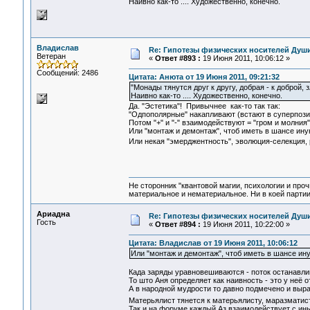
Наивно как-то .... Художественно, конечно.
Владислав
Re: Гипотезы физических носителей Души,
Ветеран
«
Ответ #893 :
19 Июня 2011, 10:06:12 »
Сообщений: 2486
Цитата: Анюта от 19 Июня 2011, 09:21:32
"Монады тянутся друг к другу, добрая - к доброй, зл
Наивно как-то .... Художественно, конечно.
Да. "Эстетика"! Привычнее как-то так так:
"Одпополярные" накапливают (встают в суперпозиц
Потом "+" и "-" взаимодействуют = "гром и молния"
Или "монтаж и демонтаж", чтоб иметь в шансе ину
Или некая "эмерджентность", эволюция-селекция, 
Не сторонник "квантовой магии, психологии и проч
материальное и нематериальное. Ни в коей партии
Ариадна
Re: Гипотезы физических носителей Души,
Гость
«
Ответ #894 :
19 Июня 2011, 10:22:00 »
Цитата: Владислав от 19 Июня 2011, 10:06:12
Или "монтаж и демонтаж", чтоб иметь в шансе ин
Када заряды уравновешиваются - поток останавли
То што Аня определяет как наивность - это у неё 
А в народной мудрости то давно подмечено и выра
Матерьялист тянется к матерьялисту, маразматист
Так и на форуме каждый Аз взаимодействует с ин