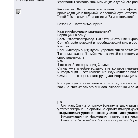
Сообщений: 2486
Фрагменты "обмена мнениями" (из случайного разг
Как считает Ласло, поле акаши (нечто типа эфира
происходящие в видимой Вселенной, суть отражен
"всей (1)материи, (2) энергии и (3) информации"
Разве не... материя=энергия..
Разве информация материальна?
Вариации на тему...
Всем известная триада: Бог Отец (источник инфор
Святой, действующий и преобразующий мир в соо
Или так:
Навь (Информация) путём управляющего воздейст
Т.е. сама акаша -белый шум... каждый по своему 
свою реальность..
Или
1.сигнал, 2. информация, 3.смысл.
Сигнал — это любое воздействие, которое передае
Информация — это изменения, случившиеся под в
Смысл — это оценка, которую дает информации м
Информация не содержится в сигнале, но под его 
больше, чем от самого сигнала. Аналогично и со с
p.s.
Сиг_нал. Сиг - это прыжок (сигануть, досягаемый
у того электрона - с орбиты на орбиту или при дв
"выравнивая уровни потенциалов" меж условн
Информация - ин_формация = поместить в каку
Смысл - с "мысли" как бы производное как "сухо