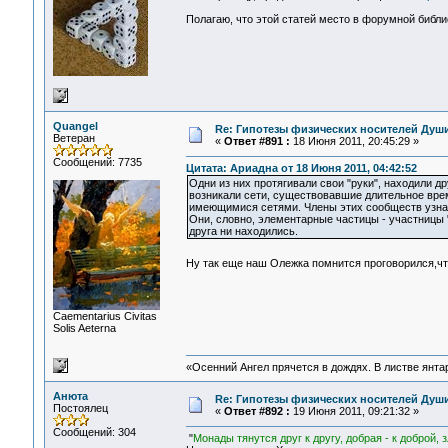
Полагаю, что этой статей место в форумной библи
Quangel
Re: Гипотезы физических носителей Души,
Ветеран
«
Ответ #891 :
18 Июня 2011, 20:45:29 »
Сообщений: 7735
Цитата: Ариадна от 18 Июня 2011, 04:42:52
Одни из них протягивали свои "руки", находили д
возникали сети, существовавшие длительное врем
имеющимися сетями. Члены этих сообществ узнава
Они, словно, элементарные частицы - участницы 
друга ни находились.
Ну так еще наш Олежка помнится проговорился,что 
Сaementarius Civitas
Solis Aeterna
«Осенний Ангел прячется в дождях. В листве янтарн
Анюта
Re: Гипотезы физических носителей Души,
Постоялец
«
Ответ #892 :
19 Июня 2011, 09:21:32 »
Сообщений: 304
"
Монады тянутся друг к другу, добрая - к доброй, зл