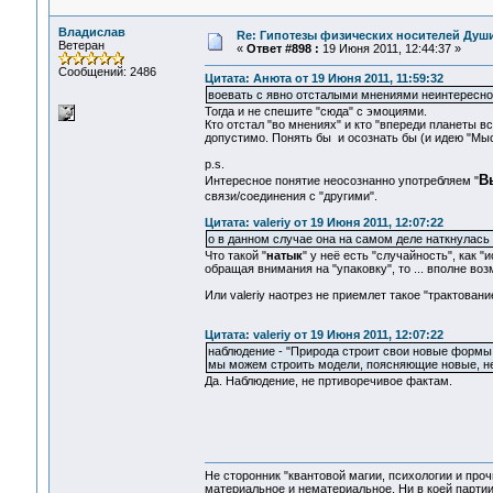
Владислав
Re: Гипотезы физических носителей Души,
Ветеран
«
Ответ #898 :
19 Июня 2011, 12:44:37 »
Сообщений: 2486
Цитата: Анюта от 19 Июня 2011, 11:59:32
воевать с явно отсталыми мнениями неинтересно. 
Тогда и не спешите "сюда" с эмоциями.
Кто отстал "во мнениях" и кто "впереди планеты вс
допустимо. Понять бы и осознать бы (и идею "Мы
p.s.
В
Интересное понятие неосознанно употребляем "
связи/соединения с "другими".
Цитата: valeriy от 19 Июня 2011, 12:07:22
о в данном случае она на самом деле наткнулась
Что такой "
натык
" у неё есть "случайность", как 
обращая внимания на "упаковку", то ... вполне возм
Или valeriy наотрез не приемлет такое "трактовани
Цитата: valeriy от 19 Июня 2011, 12:07:22
наблюдение - "Природа строит свои новые формы,
мы можем строить модели, поясняющие новые, не
Да. Наблюдение, не пртиворечивое фактам.
Не сторонник "квантовой магии, психологии и проч
материальное и нематериальное. Ни в коей партии