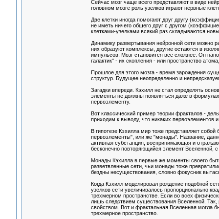
Сейчас мозг чаще всего представляют в виде нейро
головном мозге роль узелков играют нервные кле
Две клетки иногда помогают друг другу (коэффици
не иметь ничего общего друг с другом (коэффицие
клетками-узелками всякий раз складываются нов
Динамику развертывания нейронной сети можно ра
них образуют комплексы, другие остаются в изоля
импульсов. Мозг становится все сложнее. Он нап
галактик" - их скопления - или пространство атома
Прошлое для этого мозга - время зарождения суще
структур. Будущее неопределенно и непредсказуе
Загадки впереди. Кэхилл не стал определять осно
элементы не должны появляться даже в формулах. 
первоэлементу.
Вот классический пример теории фракталов - дельт
приходим к выводу, что никаких первоэлементов и 
В гипотезе Кэхилла мир тоже представляет собой б
первоэлементы", или же "монады". Название, данн
активная субстанция, воспринимающая и отражающа
бесконечно повторяющийся элемент Вселенной, с к
Монады Кэхилла в первые же моменты своего быти
разветвленные сети, чьи монады тоже превратились
бездны несуществования, словно фокусник вытаск
Когда Кэхилл моделировал рождение подобной сет
узелков сети увеличивалось пропорционально ква
трехмерном пространстве. Если во всех физическ
лишь следствием существования Вселенной. Так, р
свойством. Вот и фрактальная Вселенная могла бы
трехмерное пространство.