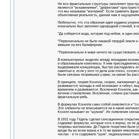
Не все фрактальные структуры заполняют простра
являются "искажениями", "дефектами" пространств
что мы называем "материей". Если сравнить фракта
объективная реальность, данная нам в ощущениях
Любопытно, что эта образная идея издавна укорени
изначально был заполнен однородной стихией, в ко
"Да соберется вода, которая под небом, в одно мест
"Первоначально не было никакой твердой земли и 
жившие на юге Калифорнии.
"Первоначально в мире ничего не существовало, к
В компьютерных моделях между монадами возникал
и образовывали комплексы. К ним присоединялись
выдерживали конкуренции, быстро распадались ил
памятью и, если у кого-то дела шли плохо, сочувс
были связаны незримыми узами, на каком бы расст
В принципе, теория Кэхилла, скорее, напоминает
развивается; монады в ней возникают и гибнут, в
временем и развиваются. Вселенная Кэхилла, как 
вечном становлении. Вселенная, словно растекаю
фрактальную рябь.
В формулах Кэхилла само собой появляется и "соз
Эти элементы не вписываются ни в какие математ
Кэхилл называет их "шумом". Их появление связан
В 1931 году Гёдель сделал сенсационное открыти
содержат формулы, которые хоть и верны, но не д
теоремы математики. До Гёделя теоретики были уб
вроде бы во всем верна и в то же время невозмо
числах - и то содержало "шум", недоказуемые пасс