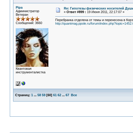
Pipa
Re: Гипотезы физических носителей Души,
Администратор
«
Ответ #899 :
19 Июня 2011, 22:17:07 »
Ветеран
Перебранка отделена от темы и перенесена в Корз
Сообщений: 3660
http://quantmag.ppole.ru/forum/index.php?topic=1452.
Квантовая
инструменталистка
Страниц:
1
...
58
59
[
60
]
61
62
...
67
Все