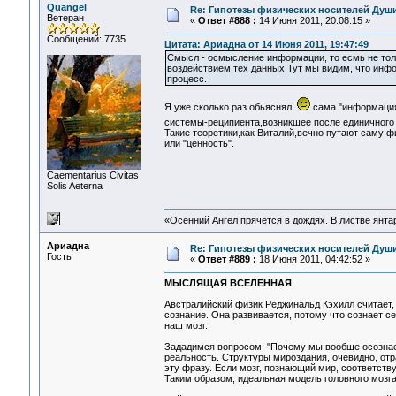
Quangel
Re: Гипотезы физических носителей Души,
Ветеран
«
Ответ #888 :
14 Июня 2011, 20:08:15 »
Сообщений: 7735
Цитата: Ариадна от 14 Июня 2011, 19:47:49
Смысл - осмысление информации, то есмь не толь
воздействием тех данных.Тут мы видим, что инфо
процесс.
Я уже сколько раз обьяснял,
сама "информация"
системы-реципиента,возникшее после единичного
Такие теоретики,как Виталий,вечно путают саму
или "ценность".
Сaementarius Civitas
Solis Aeterna
«Осенний Ангел прячется в дождях. В листве янтарн
Ариадна
Re: Гипотезы физических носителей Души,
Гость
«
Ответ #889 :
18 Июня 2011, 04:42:52 »
МЫСЛЯЩАЯ ВСЕЛЕННАЯ
Австралийский физик Реджинальд Кэхилл считает, 
сознание. Она развивается, потому что сознает с
наш мозг.
Зададимся вопросом: "Почему мы вообще осознаем
реальность. Структуры мироздания, очевидно, отр
эту фразу. Если мозг, познающий мир, соответствуе
Таким образом, идеальная модель головного мозг