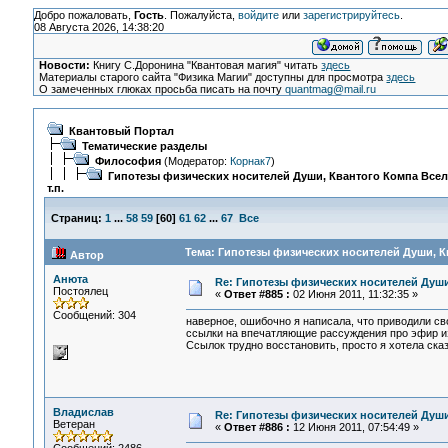
Добро пожаловать,
Гость
. Пожалуйста,
войдите
или
зарегистрируйтесь
.
08 Августа 2026, 14:38:20
Новости:
Книгу С.Доронина "Квантовая магия" читать
здесь
Материалы старого сайта "Физика Магии" доступны для просмотра
здесь
О замеченных глюках просьба писать на почту
quantmag@mail.ru
Квантовый Портал
Тематические разделы
Философия
(Модератор:
Корнак7
)
Гипотезы физических носителей Души, Квантого Компа Все
т.п.
Страниц:
1
...
58
59
[
60
]
61
62
...
67
Все
Тема: Гипотезы физических носителей Души, Кв
Автор
Анюта
Re: Гипотезы физических носителей Души,
Постоялец
«
Ответ #885 :
02 Июня 2011, 11:32:35 »
Сообщений: 304
наверное, ошибочно я написала, что приводили св
ссылки на впечатляющие рассуждения про эфир из
Ссылок трудно восстановить, просто я хотела ска
Владислав
Re: Гипотезы физических носителей Души,
Ветеран
«
Ответ #886 :
12 Июня 2011, 07:54:49 »