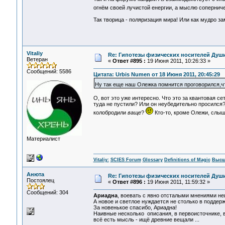
огнём своей лучистой енергии, а мыслю сопернич
Так творица - поляризация мира! Или как мудро за
Vitaliy
Re: Гипотезы физических носителей Души,
Ветеран
«
Ответ #895 :
19 Июня 2011, 10:26:33 »
Сообщений: 5586
Цитата: Urbis Numen от 18 Июня 2011, 20:45:29
Ну так еще наш Олежка помнится проговорился,что
О, вот это уже интересно. Что это за квантовая с
туда не пустили? Или он неубедительно просился
колобродили
ваще
?
Кто-то, кроме Олежи, слыш
Материалист
Vitaliy:
SCIES Forum
Glossary
Definitions of Magic
Высш
Анюта
Re: Гипотезы физических носителей Души,
Постоялец
«
Ответ #896 :
19 Июня 2011, 11:59:32 »
Сообщений: 304
Ариадна
, воевать с явно отсталыми мнениями неи
А новое и светлое нуждается не столько в поддерж
За новенькое спасибо, Ариадна!
Наивные несколько описания, в первоисточнике, в
всё есть мысль - ищё древние вещали ...