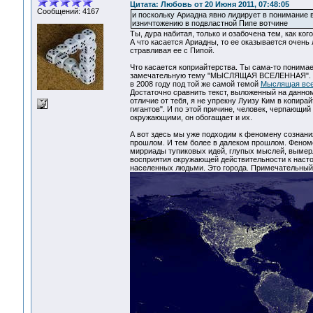
Цитата: Любовь от 20 Июня 2011, 07:48:05
Сообщений: 4167
и поскольку Ариадна явно лидирует в понимание 
изничтожению в подвластной Пипе вотчине
Ты, дура набитая, только и озабочена тем, как кого
А что касается Ариадны, то ее оказывается очень 
стравливая ее с Пипой.
Что касается коприайтерства. Ты сама-то понимае
замечательную тему "МЫСЛЯЩАЯ ВСЕЛЕННАЯ". Но б
в 2008 году под той же самой темой
Мыслящая все
Достаточно сравнить текст, выложенный на данно
отличие от тебя, я не упрекну Луизу Ким в копира
гигантов". И по этой причине, человек, черпающий
окружающими, он обогащает и их.
А вот здесь мы уже подходим к феномену сознания
прошлом. И тем более в далеком прошлом. Феномен
мирриады тупиковых идей, глупых мыслей, вымерл
восприятия окружающей действительности к настоя
населенных людьми. Это города. Примечательный