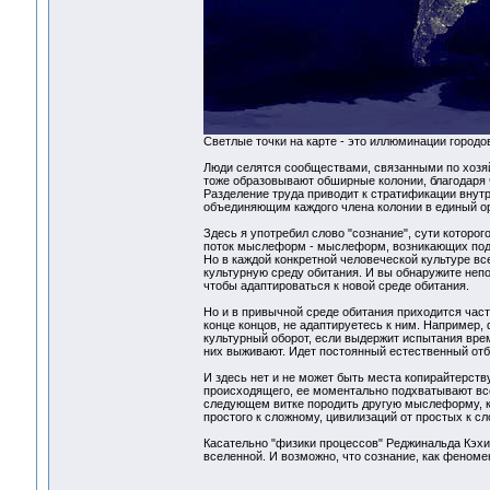
Светлые точки на карте - это иллюминации городов
Люди селятся сообществами, связанными по хозяй
тоже образовывают обширные колонии, благодаря 
Разделение труда приводит к стратификации внут
объединяющим каждого члена колонии в единый о
Здесь я употребил слово "сознание", сути которо
поток мыслеформ - мыслеформ, возникающих подоб
Но в каждой конкретной человеческой культуре вс
культурную среду обитания. И вы обнаружите непо
чтобы адаптироваться к новой среде обитания.
Но и в привычной среде обитания приходится част
конце концов, не адаптируетесь к ним. Например,
культурный оборот, если выдержит испытания вре
них выживают. Идет постоянный естественный от
И здесь нет и не может быть места копирайтерств
происходящего, ее моментально подхватывают все
следующем витке породить другую мыслеформу, ко
простого к сложному, цивилизаций от простых к сл
Касательно "физики процессов" Реджинальда Кэхи
вселенной. И возможно, что сознание, как феноме