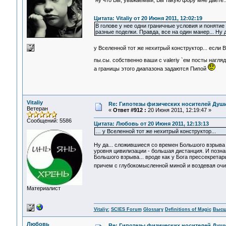
ну что Вы, уважаемый, Вы такую фору мне даете.
Цитата: Vitaliy от 20 Июня 2011, 12:02:19
В голове у нее одни граничные условия и понятие 
разные поделки. Правда, все на один манер... Ну да
у Вселенной тот же нехитрый конструктор... если 
пы.сы. собственно ваши с valeriy `ем посты нагл
а границы этого диапазона задаются Пипой
Vitaliy
Re: Гипотезы физических носителей Души,
Ветеран
«
Ответ #912 :
20 Июня 2011, 12:19:47 »
Сообщений: 5586
Цитата: Любовь от 20 Июня 2011, 12:13:13
… у Вселенной тот же нехитрый конструктор...
Ну да... сложившиеся со времен Большого взрыва 
уровня цивилизации - большая дистанция. И познан
Большого взрыва... вроде как у Бога прессекретарь.
причем с глубокомысленной миной и воздевая очи го
Материалист
Vitaliy:
SCIES Forum
Glossary
Definitions of Magic
Высш
Любовь
Re: Гипотезы физических носителей Души,