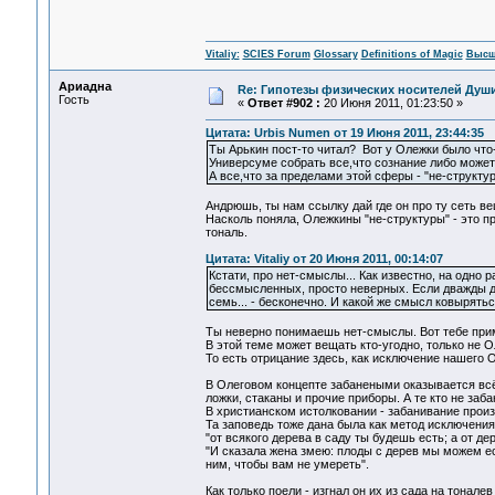
Vitaliy:
SCIES Forum
Glossary
Definitions of Magic
Высш
Ариадна
Re: Гипотезы физических носителей Души,
Гость
«
Ответ #902 :
20 Июня 2011, 01:23:50 »
Цитата: Urbis Numen от 19 Июня 2011, 23:44:35
Ты Арькин пост-то читал? Вот у Олежки было что-
Универсуме собрать все,что сознание либо может
А все,что за пределами этой сферы - "не-структур
Андрюшь, ты нам ссылку дай где он про ту сеть в
Насколь поняла, Олежкины "не-структуры" - это п
тональ.
Цитата: Vitaliy от 20 Июня 2011, 00:14:07
Кстати, про нет-смыслы... Как известно, на одно
бессмысленных, просто неверных. Если дважды дв
семь... - бесконечно. И какой же смысл ковырятьс
Ты неверно понимаешь нет-смыслы. Вот тебе при
В этой теме может вещать кто-угодно, только не 
То есть отрицание здесь, как исключение нашего 
В Олеговом концепте забанеными оказывается всё,
ложки, стаканы и прочие приборы. А те кто не заб
В христианском истолковании - забанивание произ
Та заповедь тоже дана была как метод исключения
"от всякого дерева в саду ты будешь есть; а от дер
"И сказала жена змею: плоды с дерев мы можем ест
ним, чтобы вам не умереть".
Как только поели - изгнал он их из сада на тонале