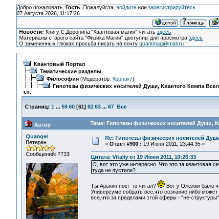
Добро пожаловать,
Гость
. Пожалуйста,
войдите
или
зарегистрируйтесь
.
07 Августа 2026, 11:17:26
Новости:
Книгу С.Доронина "Квантовая магия" читать
здесь
Материалы старого сайта "Физика Магии" доступны для просмотра
здесь
О замеченных глюках просьба писать на почту
quantmag@mail.ru
Квантовый Портал
Тематические разделы
Философия
(Модератор:
Корнак7
)
Гипотезы физических носителей Души, Квантого Компа Все
т.п.
Страниц:
1
...
59
60
[
61
]
62
63
...
67
Все
Тема: Гипотезы физических носителей Души, Кв
Автор
Quangel
Re: Гипотезы физических носителей Души,
Ветеран
«
Ответ #900 :
19 Июня 2011, 23:44:35 »
Сообщений: 7733
Цитата: Vitaliy от 19 Июня 2011, 10:26:33
О, вот это уже интересно. Что это за квантовая с
туда не пустили?
Ты Арькин пост-то читал?
Вот у Олежки было чт
Универсуме собрать все,что сознание либо может 
все,что за пределами этой сферы - "не-структуры"