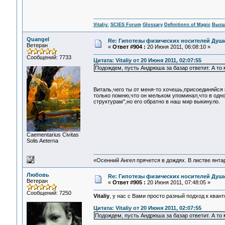
Vitaliy:
SCIES Forum
Glossary
Definitions of Magic
Высш
Quangel
Re: Гипотезы физических носителей Души,
Ветеран
«
Ответ #904 :
20 Июня 2011, 06:08:10 »
Сообщений: 7733
Цитата: Vitaliy от 20 Июня 2011, 02:07:55
Подождем, пусть Андрюша за базар ответит. А то 
Виталь,чего ты от меня-то хочешь,присоединяйся 
только помню,что он мельком упоминал,что в одно
структурам",но его обратно в наш мир выкинуло.
Сaementarius Civitas
Solis Aeterna
«Осенний Ангел прячется в дождях. В листве янтарн
Любовь
Re: Гипотезы физических носителей Души,
Ветеран
«
Ответ #905 :
20 Июня 2011, 07:48:05 »
Сообщений: 7250
Vitaliy
, у нас с Вами просто разный подход к ква
Цитата: Vitaliy от 20 Июня 2011, 02:07:55
Подождем, пусть Андрюша за базар ответит. А то 