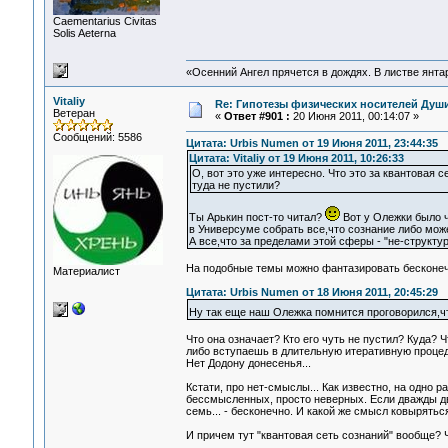
Сaementarius Civitas
Solis Aeterna
«Осенний Ангел прячется в дождях. В листве янтарн
Vitaliy
Re: Гипотезы физических носителей Души,
Ветеран
«
Ответ #901 :
20 Июня 2011, 00:14:07 »
Сообщений: 5586
Цитата: Urbis Numen от 19 Июня 2011, 23:44:35
Цитата: Vitaliy от 19 Июня 2011, 10:26:33
О, вот это уже интересно. Что это за квантовая 
туда не пустили?
Ты Арькин пост-то читал?
Вот у Олежки было ч
в Универсуме собрать все,что сознание либо мож
А все,что за пределами этой сферы - "не-структур
На подобные темы можно фантазировать бесконечн
Материалист
Цитата: Urbis Numen от 18 Июня 2011, 20:45:29
Ну так еще наш Олежка помнится проговорился,что
Что она означает? Кто его чуть не пустил? Куда? 
либо вступаешь в длительную итеративную процедуру
Нет Додону донесенья...
Кстати, про нет-смыслы... Как известно, на одно
бессмысленных, просто неверных. Если дважды два
семь... - бесконечно. И какой же смысл ковыряться
И причем тут "квантовая сеть сознаний" вообще? Ч