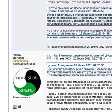
Стол у Кастенеды - это аналогия Острова Тоналя.
В статье "Мыслящая Вселенная" похожее описани
Цитата: Ариадна от 18 Июня 2011, 04:42:52
Не все фрактальные структуры заполняют простра
являются "искажениями", "дефектами" пространст
что мы называем "материей". Если сравнить фракт
объективная реальность, данная нам в ощущения
Но этот отрывок конечно весьма упрощённый, ибо 
Цитата: Urbis Numen от 19 Июня 2011, 23:44:35
все,что сознание либо может отобразить,либо ум
«
Последнее редактирование: 20 Июня 2011, 02:4
Vitaliy
Re: Гипотезы физических носителей Души,
Ветеран
«
Ответ #903 :
20 Июня 2011, 02:07:55 »
Сообщений: 5586
Цитата: Ариадна от 20 Июня 2011, 01:23:50
Ты неверно понимаешь нет-смыслы. Вот тебе при
В этой теме может вещать кто-угодно, только не 
То есть отрицание здесь, как исключение нашего
Если это так, то это смахивает на
constraint progr
as Procedures", R.E. Fikes, Artif Intell J 1(1), Sp
тогда андрюшин намек насчет "квантовой сети созна
Причем, в изначальной постановке там совсем не 
виде, шла об ограничениях и зависимостях: иногд
Материалист
накладывается определенное ограничение. Может о
Тогда вторую можно определить будет в одно дейс
Подождем, пусть Андрюша за базар ответит. А то 