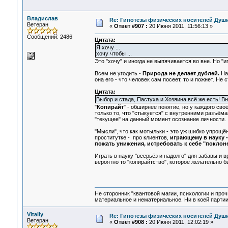
Владислав
Re: Гипотезы физических носителей Души,
Ветеран
«
Ответ #907 :
20 Июня 2011, 11:56:13 »
Сообщений: 2486
Цитата:
Я хочу ...
хочу чтобы ...
Это "хочу" и иногда не выпячивается во вне. Но "и
Всем не угодить -
Природа не делает дублей.
На 
она его - что человек сам посеет, то и пожнет. Не с
Цитата:
Выбор и стада, Пастуха и Хозяина всё же есть! Вн
"
Копирайт
" - обширнее понятие, но у каждого сво
только то, что "стыкуется" с внутренними разъём
"текущее" на данный момент осознание личности.
"Мысли", что как мотыльки - это уж шибко упрощё
проститутке - про клиентов,
играющему в науку 
пожать унижения, истребовать к себе "поклон
Играть в науку "всерьёз и надолго" для забавы и
вероятно то "копирайтство", которое желательно б
Не сторонник "квантовой магии, психологии и проч
материальное и нематериальное. Ни в коей партии
Vitaliy
Re: Гипотезы физических носителей Души,
Ветеран
«
Ответ #908 :
20 Июня 2011, 12:02:19 »