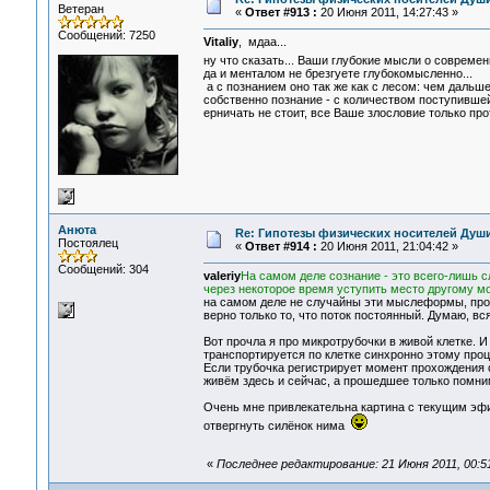
Ветеран
«
Ответ #913 :
20 Июня 2011, 14:27:43 »
Сообщений: 7250
Vitaliy
, мдаа...
ну что сказать... Ваши глубокие мысли о современ
да и менталом не брезгуете глубокомысленно...
а с познанием оно так же как с лесом: чем дальше
собственно познание - с количеством поступившей,
ерничать не стоит, все Ваше злословие только прот
Анюта
Re: Гипотезы физических носителей Души,
Постоялец
«
Ответ #914 :
20 Июня 2011, 21:04:42 »
Сообщений: 304
valeriy
На самом деле сознание - это всего-лишь
через некоторое время уступить место другому м
на самом деле не случайны эти мыслеформы, про
верно только то, что поток постоянный. Думаю, вся
Вот прочла я про микротрубочки в живой клетке. И
транспортируется по клетке синхронно этому проц
Если трубочка регистрирует момент прохождения с
живём здесь и сейчас, а прошедшее только помним
Очень мне привлекательна картина с текущим эфир
отвергнуть силёнок нима
«
Последнее редактирование: 21 Июня 2011, 00: