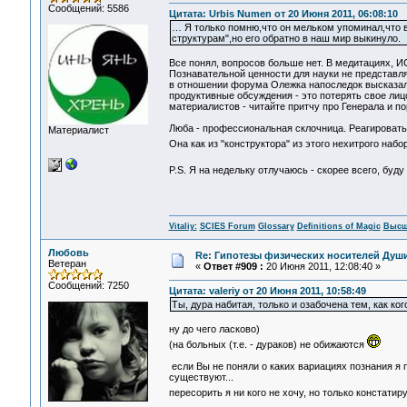
Сообщений: 5586
Цитата: Urbis Numen от 20 Июня 2011, 06:08:10
… Я только помню,что он мельком упоминал,что в
структурам",но его обратно в наш мир выкинуло.
Все понял, вопросов больше нет. В медитациях, 
Познавательной ценности для науки не представл
в отношении форума Олежка напоследок высказалс
продуктивные обсуждения - это потерять свое лицо
материалистов - читайте притчу про Генерала и по
Люба - профессиональная склочница. Реагировать н
Материалист
Она как из "конструктора" из этого нехитрого набо
P.S. Я на недельку отлучаюсь - скорее всего, буд
Vitaliy:
SCIES Forum
Glossary
Definitions of Magic
Высш
Любовь
Re: Гипотезы физических носителей Души,
Ветеран
«
Ответ #909 :
20 Июня 2011, 12:08:40 »
Сообщений: 7250
Цитата: valeriy от 20 Июня 2011, 10:58:49
Ты, дура набитая, только и озабочена тем, как ког
ну до чего ласково)
(на больных (т.е. - дураков) не обижаются
если Вы не поняли о каких вариациях познания я по
существуют...
пересорить я ни кого не хочу, но только констати