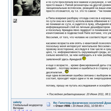
и по сути прохлопали все важное и разумное, о че
просто ваши с Пипой резонаторы на другой урове
эмоциональным всплеском, реакцией на ваши из
просто отсекается, ну т.е. это то самое - "ни поним
а Пипа вовремя разборку отсюда снесла в корзину,
по сути она ни к месту использовала обвинение в 
не понимая их сути, и садится в лужу, объединяя
информационный слой ее личным дешифратором п
и поскольку Ариадна явно лидирует в понимание в
изничтожению в подвластной Пипе вотчине, что уже 
бессилия, от того, что человек не соответствуе
касаемо возраста или опять о квантовой психологи
поскольку меня интересует ментальное бессилие и
провожу всесторонне, исследуя в том числе и сред
ценз, т.к. информативность окружающей среды, кот
сильно меняется, за чем наблюдать и в чем разбир
заявленной здесь Ариадной
и еще о возрасте... кроме фиксированной даты ст
владеет... поэтому можно и ошибиться в сторону у
десятилетия...
еще одна возможная ошибка связана с выбором вет
состоит, проходят через одни и те же энергоуровн
потому, прошу не путать исследования и оскорби
«
Последнее редактирование: 20 Июня 2011, 08:1
valeriy
Re: Гипотезы физических носителей Души,
Глобальный модератор
«
Ответ #906 :
20 Июня 2011, 10:58:49 »
Ветеран