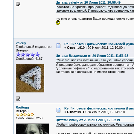
Цитата: valeriy от 20 Июня 2011, 10:58:49
Касательно "физики процессов" Реджинальда Кэхи
законом вселенной. И возможно, что сознание, ка
но мне очень нравятся Ваши периодические ускольз
valeriy
Re: Гипотезы физических носителей Души,
Глобальный модератор
«
Ответ #910 :
20 Июня 2011, 12:10:00 »
Ветеран
Цитата: Владислав от 20 Июня 2011, 11:56:13
Сообщений: 4167
"Мысли", что как мотыльки - это уж шибко упрощё
Упрощение было дано для образного восприятия. А 
"условные рефлексы", с наркоманией так это вооб
как таковые к сознанию не имеют отношения.
Любовь
Re: Гипотезы физических носителей Души,
Ветеран
«
Ответ #911 :
20 Июня 2011, 12:13:13 »
Сообщений: 7250
Цитата: Vitaliy от 20 Июня 2011, 12:02:19
Люба - профессиональная склочница. Реагировать 