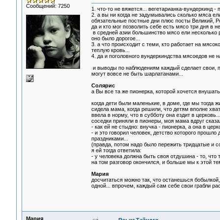
Сообщений: 7250
1. что-то не вяжется... вегетарианка-вундеркинд -
2. а вы ни когда не задумывались сколько мяса е
обязательные постные дни плюс посты Великий, Ро
да и кто мог позволить себе есть мясо три дня в не
в средней азии большинство мясо ели несколько раз
оно было дорогое...
3. а что происходит с теми, кто работает на мясо
теплую кровь...
4. да и поголовного вундеркиндства мясоедов не н
и выводы по наблюдениям каждый сделает свои, п
могут вовсе не быть шарлатанами...
Солярис
а Вы все та же пионерка, которой хочется внушатьс
когда дети были маленькие, в доме, где мы тогда ж
сидела мама, когда решили, что детям вполне хва
ввела в норму, что в субботу она ездит в церковь...
соседки приняли в пионеры, моя мама вдруг сказал
- как ей не стыдно: внучка - пионерка, а она в церк
- и это говорил человек, детство которого прошло
праздниками...
(правда, потом надо было пережить тридцатые и со
я ей тогда ответила:
- у человека должна быть своя отдушина - то, что т
на том разговор окончился, и больше мы к этой те
Мария
досчитаться можно так, что останешься бобылкой,
одной... впрочем, каждый сам себе свои грабли рас
Мария