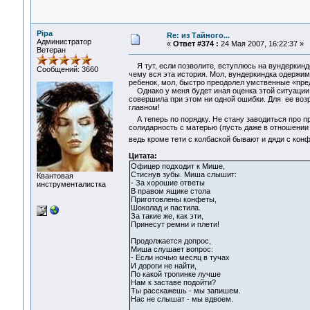
Pipa
Re: из Тайного...
Администратор
«
Ответ #374 :
24 Мая 2007, 16:22:37 »
Ветеран
Я тут, если позволите, вступлюсь на вундеркиндо
Сообщений: 3660
чему вся эта история. Мол, вундеркиндка одержим
ребенок, мол, быстро преодолел умственные «пре
Однако у меня будет иная оценка этой ситуации. 
совершила при этом ни одной ошибки. Для ее возр
главном!
А теперь по порядку. Не стану заводиться про п
солидарность с матерью (пусть даже в отношении в
ведь кроме тети с колбаской бывают и дяди с ко
Цитата:
Офицер подходит к Мише,
Стиснув зубы. Миша слышит:
Квантовая
- За хорошие ответы
инструменталистка
В правом ящике стола
Приготовлены конфеты,
Шоколад и пастила.
За такие же, как эти,
Принесут ремни и плети!
Продолжается допрос,
Миша слушает вопрос:
- Если ночью месяц в тучах
И дороги не найти,
По какой тропинке лучше
Нам к заставе подойти?
Ты расскажешь - мы запишем.
Нас не слышат - мы вдвоем.