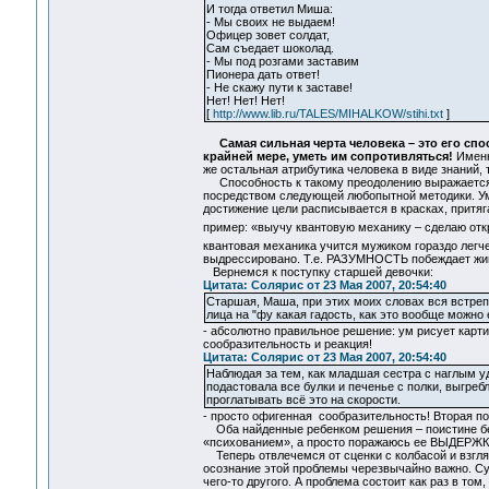
И тогда ответил Миша:
- Мы своих не выдаем!
Офицер зовет солдат,
Сам съедает шоколад.
- Мы под розгами заставим
Пионера дать ответ!
- Не скажу пути к заставе!
Нет! Нет! Нет!
[
http://www.lib.ru/TALES/MIHALKOW/stihi.txt
]
Самая сильная черта человека – это его сп
крайней мере, уметь им сопротивляться!
Именн
же остальная атрибутика человека в виде знаний, 
Способность к такому преодолению выражается 
посредством следующей любопытной методики. Ум,
достижение цели расписывается в красках, притяг
пример: «выучу квантовую механику – сделаю отк
квантовая механика учится мужиком гораздо легч
выдрессировано. Т.е. РАЗУМНОСТЬ побеждает жи
Вернемся к поступку старшей девочки:
Цитата: Солярис от 23 Мая 2007, 20:54:40
Старшая, Маша, при этих моих словах вся встреп
лица на "фу какая гадость, как это вообще можно 
- абсолютно правильное решение: ум рисует карт
сообразительность и реакция!
Цитата: Солярис от 23 Мая 2007, 20:54:40
Наблюдая за тем, как младшая сестра с наглым у
подастовала все булки и печенье с полки, выгреб
проглатывать всё это на скорости.
- просто офигенная сообразительность! Вторая по 
Оба найденные ребенком решения – поистине безу
«психованием», а просто поражаюсь ее ВЫДЕРЖКЕ
Теперь отвлечемся от сценки с колбасой и взгл
осознание этой проблемы черезвычайно важно. Су
чего-то другого. А проблема состоит как раз в том