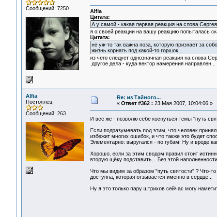
Сообщений: 7250
Alfia
Цитата:
А у самой - какая первая реакция на слова Серге
я о своей реакции на вашу реакцию попыталась ск
Цитата:
не уж-то так важна поза, которую признает за соб
жизнь корнать под какой-то горшок...
из чего следует однозначная реакция на слова Сер
другое дела - куда вектор намерения направлен...
Alfia
Re: из Тайного...
Постоялец
«
Ответ #362 :
23 Мая 2007, 10:04:06 »
Сообщений: 263
И всё же - позволю себе коснуться темы "путь свя
Если подразумевать под этим, что человек принял 
избежит многих ошибок, и что также это будет спо
Элементарно: выругался - по губам! Ну и вроде как
Хорошо, если за этим сводом правил стоит истинно
вторую щёку подставить... Без этой наполненност
Что мы видим за образом "путь святости" ? Что-то
доступна, которая отзывается именно в сердце...
Ну я это только пару штрихов сейчас могу намети