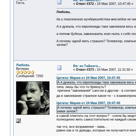
Re: из Тайного...
Гость
«
Ответ #372 :
24 Мая 2007, 10:47:45 »
Любовь
,
да и поголовного вундеркиндства мясоедов не на
А я думала, что европеоиды таки завоевали весь 
а потом будешь заманивать кого-нить к себе по
А почему одной жить страшно? Телевизор, компьют
зачем?
Любовь
Re: из Тайного...
Ветеран
«
Ответ #373 :
24 Мая 2007, 11:31:50 »
Сообщений: 7250
Цитата: Мария от 24 Мая 2007, 10:47:45
А я думала, что европеоиды таки завоевали весь 
типа: лишь бы что-то брякнуть?
причина "завоевания" сапсэм в другом - в соответ
да и завоевание странное какое-то - с взаимопро
Цитата: Мария от 24 Мая 2007, 10:47:45
А почему одной жить страшно? Телевизор, компью
ними зачем?
а самой ответить на этот вопрос? - сняла бы кварт
полноценно жить самостоятельно не каждый сможет
так что, все возражения - лажа...
равно как и те доводы, которые не получается кон