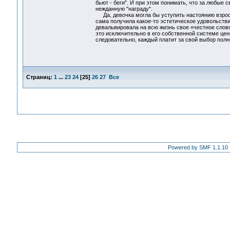
бьют - беги". И при этом понимать, что за любые 
нежданную "награду".
Да, девочка могла бы уступить настоянию взрослы
сама получила какое-то эстетическое удовольствие
девальвировала на всю жизнь свое «честное слово»
это исключительно в его собственной системе цен
следовательно, каждый платит за свой выбор полн
Страниц:
1
...
23
24
[
25
]
26
27
Все
Powered by SMF 1.1.10