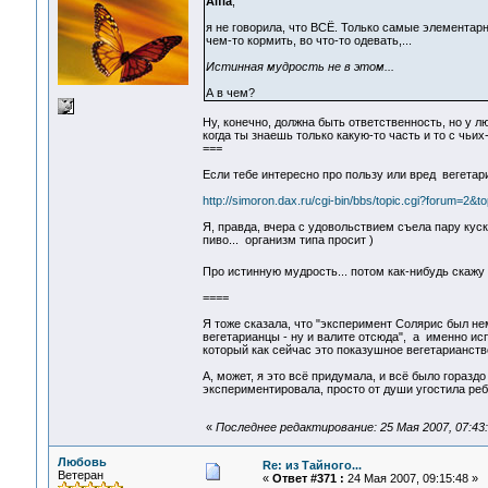
Alfia
,
я не говорила, что ВСЁ. Только самые элементарн
чем-то кормить, во что-то одевать,...
Истинная мудрость не в этом...
А в чем?
Ну, конечно, должна быть ответственность, но у лю
когда ты знаешь только какую-то часть и то с чьих-
===
Если тебе интересно про пользу или вред вегетар
http://simoron.dax.ru/cgi-bin/bbs/topic.cgi?forum=2&t
Я, правда, вчера с удовольствием съела пару куск
пиво... организм типа просит )
Про истинную мудрость... потом как-нибудь скажу
====
Я тоже сказала, что "эксперимент Солярис был нем
вегетарианцы - ну и валите отсюда", а именно исп
который как сейчас это показушное вегетарианство
А, может, я это всё придумала, и всё было гораздо
экспериментировала, просто от души угостила ребё
«
Последнее редактирование: 25 Мая 2007, 07:43:0
Любовь
Re: из Тайного...
Ветеран
«
Ответ #371 :
24 Мая 2007, 09:15:48 »