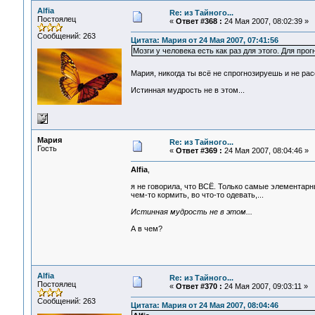
Alfia
Re: из Тайного...
Постоялец
«
Ответ #368 :
24 Мая 2007, 08:02:39 »
Сообщений: 263
Цитата: Мария от 24 Мая 2007, 07:41:56
Мозги у человека есть как раз для этого. Для прог
Мария, никогда ты всё не спрогнозируешь и не р
Истинная мудрость не в этом...
Мария
Re: из Тайного...
Гость
«
Ответ #369 :
24 Мая 2007, 08:04:46 »
Alfia
,
я не говорила, что ВСЁ. Только самые элементарн
чем-то кормить, во что-то одевать,...
Истинная мудрость не в этом...
А в чем?
Alfia
Re: из Тайного...
Постоялец
«
Ответ #370 :
24 Мая 2007, 09:03:11 »
Сообщений: 263
Цитата: Мария от 24 Мая 2007, 08:04:46