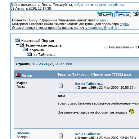
Добро пожаловать,
Гость
. Пожалуйста,
войдите
или
зарегистрируйтесь
.
09 Августа 2026, 12:17:38
Новости:
Книгу С.Доронина "Квантовая магия" читать
здесь
Материалы старого сайта "Физика Магии" доступны для просмотра
здесь
О замеченных глюках просьба писать на почту
quantmag@mail.ru
Квантовый Портал
Технические разделы
0 Пользователей и 3 
Корзина
из Тайного...
Страниц:
1
...
23
24
[
25
]
26
27
Все
Тема: из Тайного... (Прочитано 773952 раз)
Автор
Мария
Re: из Тайного...
Гость
«
Ответ #360 :
22 Мая 2007, 10:58:17 »
Alfia
всем, у кого бывает вербальное недержание -над
Вот реализую здесь на форуме, как видишь
Любовь
Re: из Тайного...
Ветеран
«
Ответ #361 :
23 Мая 2007, 08:04:57 »