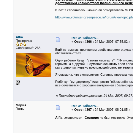
достаточным количеством полноценного белк
И вот я спрашиваю - можно ли пожертвовать МОЗГ
http://www.volonter-greenpeace.ru/forum/viewtopic.
Alfia
Re: из Тайного...
Постоялец
«
Ответ #366 :
24 Мая 2007, 07:55:02 »
Сообщений: 263
Ещё детьми мы проявляем свойства своего духа, с
обстоятельствах.
Один ребёнок будет "стоять насмерть" : "Я- пионер
героизм, а с другой - неумение слышать свои соб
как у девочки, нервно пожирающей свою вегетари
Я согласна, что эксперимент Солярис провела не
Ребёнку- "вундеркинду" или просто "обременённом
всё сочетается с хорошей внутренней сбалансиров
«
Последнее редактирование: 24 Мая 2007, 09:27:1
Мария
Re: из Тайного...
Гость
«
Ответ #367 :
24 Мая 2007, 08:01:05 »
Alfia
, эксперимент
Солярис
не был жестоким. Жес