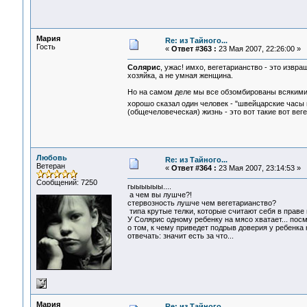
Мария
Re: из Тайного...
Гость
«
Ответ #363 :
23 Мая 2007, 22:26:00 »
Солярис
, ужас! имхо, вегетарианство - это извра
хозяйка, а не умная женщина.
Но на самом деле мы все обзомбированы всякими 
хорошо сказал один человек - "швейцарские часы
(общечеловеческая) жизнь - это вот такие вот вег
Любовь
Re: из Тайного...
Ветеран
«
Ответ #364 :
23 Мая 2007, 23:14:53 »
Сообщений: 7250
гыыыыыы....
а чем вы лушче?!
стервозность лушче чем вегетарианство?
типа крутые телки, которые считают себя в праве и
У Солярис одному ребенку на мясо хватает... посм
о том, к чему приведет подрыв доверия у ребенка к
отвечать: значит есть за что...
Мария
Re: из Тайного...