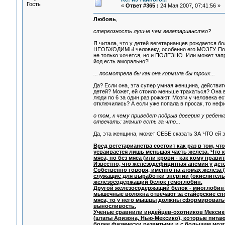
Гость
«
Ответ #365 :
24 Мая 2007, 07:41:56 »
Любовь
,
стервозность лушче чем вегетарианство?
Я читала, что у детей вегетарианцев рождается б
НЕОБХОДИМЫ человеку, особенно его МОЗГУ. Поэт
не только хочется, но и ПОЛЕЗНО. Или может за
йод есть аморально?!
... посмотрела бы как она кормила бы троих...
Да? Если она, эта супер умная женщина, действите
детей? Может, ей стоило меньше трахаться? Она ве
люди по 6 за один раз рожают. Мозги у человека ес
отключились? А если уже попала в просак, то неф
о том, к чему приведет подрыв доверия у ребенка
отвечать: значит есть за что...
Да, эта женщина, может СЕБЕ сказать ЗА ЧТО ей эт
Вред вегетарианства состоит как раз в том, ч
усваивается лишь меньшая часть железа. Что 
мяса, но без мяса (или крови - как кому нрави
Известно, что железодефицитная анемия у дет
Собственно говоря, именно на атомах железа 
служащие для выработки энергии (окислитель
железосодержащий белок гемоглобин.
Другой железосодержащий белок - миоглобин 
мышечные волокна отвечают за стайерские спос
мяса, то у него мышцы должны сформироватьс
выносливость.
Ученые сравнили индейцев-охотников Мексики
(штаты Аризона, Нью-Мексико), которые пита
более физически развитыми и с большим мозгом