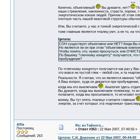
Конечно, объективный!
Вы думаете, нет?
По
наши стремления, наклонности, страсти, пороки, 
энергетическом коконе людей. Причем об этом гов
плотную часть нашей квантовой структуры обычно
Или, Вы считаете, у нас и тонкой энергетической
тоже главным является «палец-ум», а не то, на чт
Цитата:
СОН существует объективно или НЕТ? Когда Вы сп
Но является ли он при этом "объективным компон
Чтобы понять это, нужно проснуться, или ОЧИС
По Вашему "глючному концепту" получается, чт
пробуждения?
По «глючному концепту» получается как раз у Вас 
это вовсе не пустой глюк – любой сон, и та «кар
Реальности. Я считаю, что он является именно "
А Ваш вопрос, куда он девается при пробуждении,
когда мы его выключаем
. Аналогия здесь отда
Вы думаете, когда мы выключаем телевизор, то ис
полагаете, когда мы просыпаемся, то исчезают пот
моему, Вы тут опять «палец» считаете главным
энергии, за счет которых эта «картинка» транслиру
Alfia
Re: из Тайного...
Постоялец
«
Ответ #353 :
22 Мая 2007, 07:49:56 »
Сообщений: 263
Цитата: С.И. Доронин от 22 Мая 2007, 00:44:00