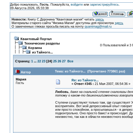
Добро пожаловать,
Гость
. Пожалуйста,
войдите
или
зарегистрируйтесь
.
09 Августа 2026, 05:33:38
Новости:
Книгу С.Доронина "Квантовая магия" читать
здесь
Материалы старого сайта "Физика Магии" доступны для просмотра
здесь
О замеченных глюках просьба писать на почту
quantmag@mail.ru
Квантовый Портал
Технические разделы
0 Пользователей и 3 
Корзина
из Тайного...
Страниц:
1
...
22
23
[
24
]
25
26
27
Все
Тема: из Тайного... (Прочитано 773861 раз)
Автор
Мария
Re: из Тайного...
Гость
«
Ответ #345 :
21 Мая 2007, 06:54:36 »
Любовь
,
даже на скальной стенке скалолазы де
потому о каком-то движении/изменении говорить
Ступени существуют только там, где существует У
восприятиях. Вот мой депрессивный опыт говорит 
или просто спокойном, а просыпаешься - в депресс
подконтрольно. Оно просто бамс! и происходит. Дум
неизвестно, так как в области неизвестного вообще