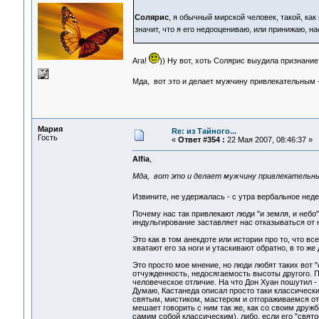
Солярис
, я обычный мирской человек, такой, как
значит, что я его недооцениваю, или принижаю, н
Ага!
)) Ну вот, хоть Солярис выудила признани
Мда, вот это и делает мужчину привлекательным -
Мария
Re: из Тайного...
Гость
«
Ответ #354 :
22 Мая 2007, 08:46:37 »
Alfia
,
Мда, вот это и делает мужчину привлекательным
Извините, не удержалась - с утра вербальное не
Почему нас так привлекают люди "и земля, и небо"
индульгирование заставляет нас отказываться от 
Это как в том анекдоте или истории про то, что вс
хватают его за ноги и утаскивают обратно, в то же 
Это просто мое мнение, но люди любят таких вот 
отчужденность, недосягаемость высоты другого. По
человеческое отличие. На что Дон Хуан пошутил -
Думаю, Кастанеда описал просто таки классическ
святым, мистиком, мастером и отгораживаемся от 
мешает говорить с ним так же, как со своим друж
самим собой классическим), либо, если его "свято