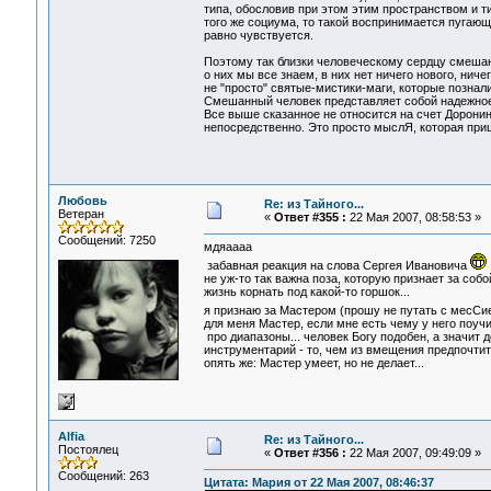
типа, обословив при этом этим пространством и т
того же социума, то такой воспринимается пугающ
равно чувствуется.
Поэтому так близки человеческому сердцу смешан
о них мы все знаем, в них нет ничего нового, ниче
не "просто" святые-мистики-маги, которые познал
Смешанный человек представляет собой надежное и
Все выше сказанное не относится на счет Доронина
непосредственно. Это просто мыслЯ, которая приш
Любовь
Re: из Тайного...
Ветеран
«
Ответ #355 :
22 Мая 2007, 08:58:53 »
Сообщений: 7250
мдяаааа
забавная реакция на слова Сергея Ивановича
не уж-то так важна поза, которую признает за соб
жизнь корнать под какой-то горшок...
я признаю за Мастером (прошу не путать с месС
для меня Мастер, если мне есть чему у него поучи
про диапазоны... человек Богу подобен, а значит 
инструментарий - то, чем из вмещения предпочтит
опять же: Мастер умеет, но не делает...
Alfia
Re: из Тайного...
Постоялец
«
Ответ #356 :
22 Мая 2007, 09:49:09 »
Сообщений: 263
Цитата: Мария от 22 Мая 2007, 08:46:37