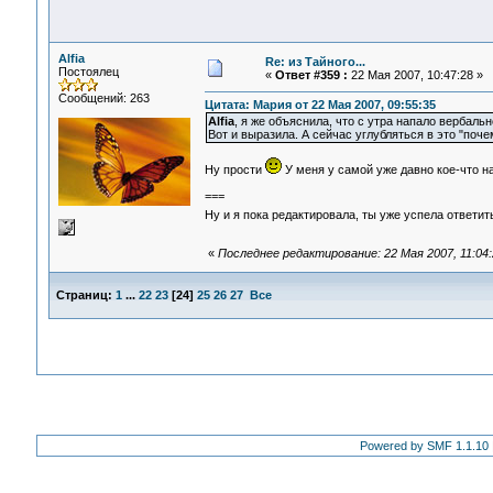
Alfia
Re: из Тайного...
Постоялец
«
Ответ #359 :
22 Мая 2007, 10:47:28 »
Сообщений: 263
Цитата: Мария от 22 Мая 2007, 09:55:35
Alfia
, я же объяснила, что с утра напало вербал
Вот и выразила. А сейчас углубляться в это "почем
Ну прости
У меня у самой уже давно кое-что на
===
Ну и я пока редактировала, ты уже успела ответи
«
Последнее редактирование: 22 Мая 2007, 11:04:2
Страниц:
1
...
22
23
[
24
]
25
26
27
Все
Powered by SMF 1.1.10