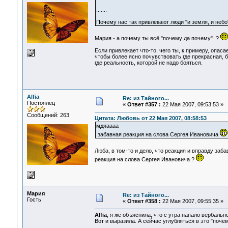
.......
Почему нас так привлекают люди "и земля, и небо
Мария - а почему ты всё "почему да почему" ?
Если привлекает что-то, чего ты, к примеру, опаса
чтобы более ясно почувствовать где прекрасная, б
где реальность, которой не надо бояться.
Alfia
Re: из Тайного...
Постоялец
«
Ответ #357 :
22 Мая 2007, 09:53:53 »
Сообщений: 263
Цитата: Любовь от 22 Мая 2007, 08:58:53
мдяаааа
забавная реакция на слова Сергея Ивановича
Люба, в том-то и дело, что реакция и вправду заб
реакция на слова Сергея Ивановича ?
Мария
Re: из Тайного...
Гость
«
Ответ #358 :
22 Мая 2007, 09:55:35 »
Alfia
, я же объяснила, что с утра напало вербаль
Вот и выразила. А сейчас углубляться в это "почем