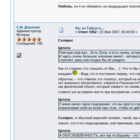
Любовь
, но я не обижаюсь на предыдущее поколе
С.И. Доронин
Re: из Тайного...
Администратор
«
Ответ #352 :
22 Мая 2007, 00:44:00 »
Ветеран
Солярис
Сообщений: 795
Цитата:
Повторю ещё раз... Есть Луна, и есть палец, кото
И здесь очень большое значение имеет - интересу
стреляет, рано или поздно Вы её увидите.
Как-то странно это слышать от Вас…:). Что-то Вы 
концами
– Ведь это я постоянно твержу, что гл
обратное, – что главное это «палец», который на 
нет внешнего объективного элемента Реальности? К
как физический объект, который «живет» по своим
ставите ум на первое место при восприятии, счит
Цитата:
У меня лично такое подозрение, что вы просто сл
ограничивая себя во всём при этом, чтобы не дай 
Солярис
, я обычный мирской человек, такой, как
значит, что я его недооцениваю, или принижаю, н
Цитата:
А ОБУСЛОВЛЕННОСТЬ, вот как по Вашему - это "о