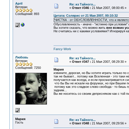
April
Re: из Тайного...
Ветеран
«
Ответ #346 :
21 Мая 2007, 08:00:45 »
Сообщений: 893
Цитата: Солярис от 21 Мая 2007, 00:10:32
ЧИСТКА - от ОБУСЛОВЛЕННОСТИ, что и является и
Обусловленность - иначе - "истинно при условии" 
Вы хотите сказать, что можно жить
вне всяких у
Не считаясь ни с какими условиями? Игнорируя ка
Fancy-Work
Любовь
Re: из Тайного...
Ветеран
«
Ответ #347 :
21 Мая 2007, 08:29:30 »
Сообщений: 7250
Мария
извините, дорогая, но Вы хотите играть только по
так не бывает... потому как Вселенная - это таки 
получается как всегда, и если просматривается си
что бы Вы не искали на форумах, но при Вашем по
потому как это сладкое слово свобода - то бишь пр
задним...
Вы же носитесь со своим депресняком как с той пи
Мария
Re: из Тайного...
Гость
«
Ответ #348 :
21 Мая 2007, 09:29:56 »