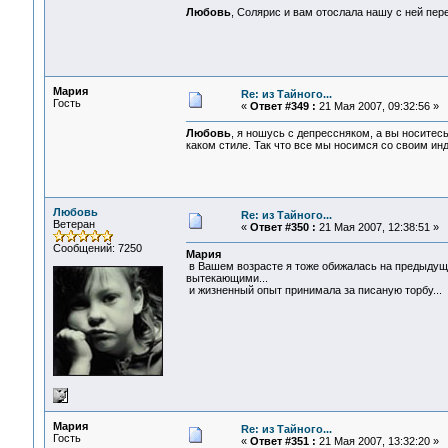
Любовь
, Солярис и вам отослала нашу с ней пе
Мария
Re: из Тайного...
Гость
«
Ответ #349 :
21 Мая 2007, 09:32:56 »
Любовь
, я ношусь с депрессняком, а вы носитес
каком стиле. Так что все мы носимся со своим ин
Любовь
Re: из Тайного...
Ветеран
«
Ответ #350 :
21 Мая 2007, 12:38:51 »
Сообщений: 7250
Мария
в Вашем возрасте я тоже обижалась на предыдуще
вытекающими...
и жизненный опыт принимала за писаную торбу...
Мария
Re: из Тайного...
Гость
«
Ответ #351 :
21 Мая 2007, 13:32:20 »