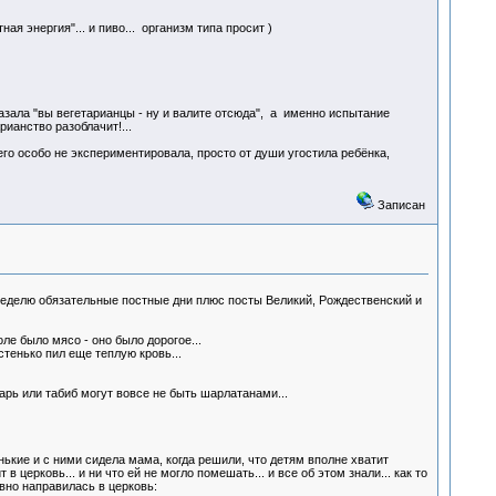
я энергия"... и пиво... организм типа просит )
казала "вы вегетарианцы - ну и валите отсюда", а именно испытание
рианство разоблачит!...
чего особо не экспериментировала, просто от души угостила ребёнка,
Записан
 неделю обязательные постные дни плюс посты Великий, Рождественский и
оле было мясо - оно было дорогое...
стенько пил еще теплую кровь...
рь или табиб могут вовсе не быть шарлатанами...
енькие и с ними сидела мама, когда решили, что детям вполне хватит
 церковь... и ни что ей не могло помешать... и все об этом знали... как то
явно направилась в церковь: