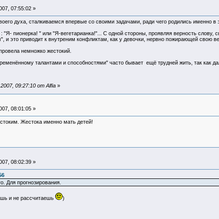
07, 07:55:02 »
его духа, сталкиваемся впервые со своими задачами, ради чего родились именно в э
: "Я- пионерка! " или "Я-вегетарианка!"... С одной стороны, проявляя верность слову
", и это приводит к внутреним конфликтам, как у девочки, нервно пожирающей свою в
провела немножко жестокий.
бременённому талантами и способностями" часто бывает ещё трудней жить, так как да
07, 09:27:10 от Alfia
»
07, 08:01:05 »
стоким. Жестока именно мать детей!
07, 08:02:39 »
56
го. Для прогнозирования.
уешь и не рассчитаешь
)