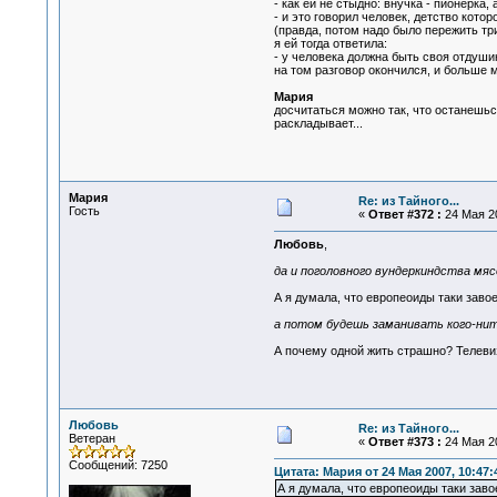
- как ей не стыдно: внучка - пионерка, 
- и это говорил человек, детство кото
(правда, потом надо было пережить три
я ей тогда ответила:
- у человека должна быть своя отдушина
на том разговор окончился, и больше м
Мария
досчитаться можно так, что останешьс
раскладывает...
Мария
Re: из Тайного...
Гость
«
Ответ #372 :
24 Мая 20
Любовь
,
да и поголовного вундеркиндства мяс
А я думала, что европеоиды таки заво
а потом будешь заманивать кого-нит
А почему одной жить страшно? Телевиз
Любовь
Re: из Тайного...
Ветеран
«
Ответ #373 :
24 Мая 20
Сообщений: 7250
Цитата: Мария от 24 Мая 2007, 10:47:
А я думала, что европеоиды таки заво