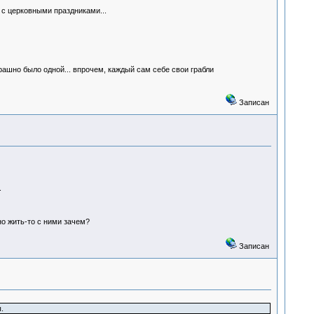
о с церковными праздниками...
рашно было одной... впрочем, каждый сам себе свои грабли
Записан
.
о жить-то с ними зачем?
Записан
.