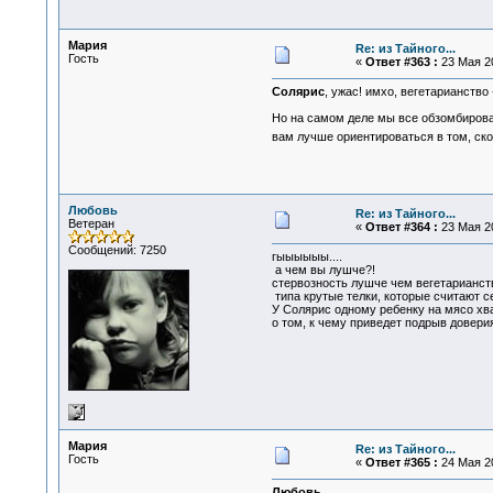
Мария
Re: из Тайного...
Гость
«
Ответ #363 :
23 Мая 20
Солярис
, ужас! имхо, вегетарианство 
Но на самом деле мы все обзомбирован
вам лучше ориентироваться в том, ск
Любовь
Re: из Тайного...
Ветеран
«
Ответ #364 :
23 Мая 20
Сообщений: 7250
гыыыыыы....
а чем вы лушче?!
стервозность лушче чем вегетарианст
типа крутые телки, которые считают се
У Солярис одному ребенку на мясо хват
о том, к чему приведет подрыв доверия 
Мария
Re: из Тайного...
Гость
«
Ответ #365 :
24 Мая 20
Любовь
,