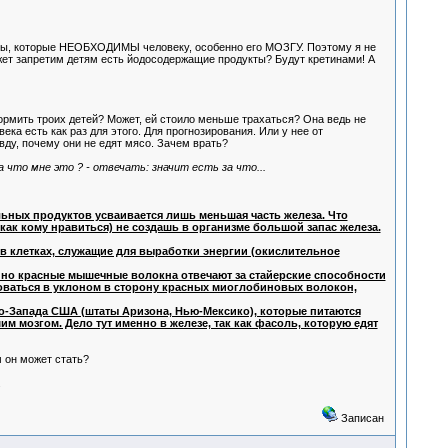
енты, которые НЕОБХОДИМЫ человеку, особенно его МОЗГУ. Поэтому я не
жет запретим детям есть йодосодержащие продукты? Будут кретинами! А
кормить троих детей? Может, ей стоило меньше трахаться? Она ведь не
века есть как раз для этого. Для прогнозирования. Или у нее от
вду, почему они не едят мясо. Зачем врать?
а что мне это ? - отвечать: значит есть за что...
тельных продуктов усваивается лишь меньшая часть железа. Что
 как кому нравиться) не создашь в организме большой запас железа.
в клетках, служащие для выработки энергии (окислительное
нно красные мышечные волокна отвечают за стайерские способности
ироваться в уклоном в сторону красных миоглобиновых волокон,
го-Запада США (штаты Аризона, Нью-Мексико), которые питаются
 мозгом. Дело тут именно в железе, так как фасоль, которую едят
 он может стать?
.
Записан