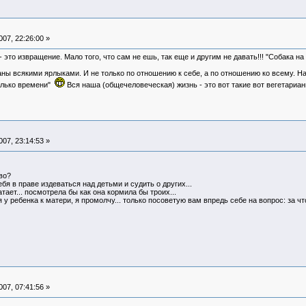
07, 22:26:00 »
- это извращение. Мало того, что сам не ешь, так еще и другим не давать!!! "Собака на
ы всякими ярлыками. И не только по отношению к себе, а по отношению ко всему. На
олько времени"
Вся наша (общечеловеческая) жизнь - это вот такие вот вегетариан
07, 23:14:53 »
во?
бя в праве издеваться над детьми и судить о других...
ает... посмотрела бы как она кормила бы троих...
у ребенка к матери, я промолчу... только посоветую вам впредь себе на вопрос: за что 
07, 07:41:56 »