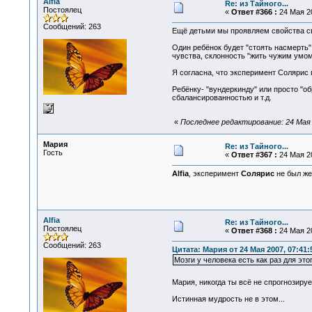
Alfia
Re: из Тайного...
Постоялец
«
Ответ #366 :
24 Мая 20
Сообщений: 263
Ещё детьми мы проявляем свойства сво
Один ребёнок будет "стоять насмерть" 
чувства, склонность "жить чужим умом
Я согласна, что эксперимент Солярис 
Ребёнку- "вундеркинду" или просто "о
сбалансированностью и т.д.
«
Последнее редактирование: 24 Мая 20
Мария
Re: из Тайного...
Гость
«
Ответ #367 :
24 Мая 20
Alfia
, эксперимент
Солярис
не был же
Alfia
Re: из Тайного...
Постоялец
«
Ответ #368 :
24 Мая 20
Сообщений: 263
Цитата: Мария от 24 Мая 2007, 07:41:
Мозги у человека есть как раз для это
Мария, никогда ты всё не спрогнозир
Истинная мудрость не в этом...