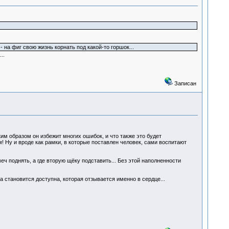
 на фиг свою жизнь корнать под какой-то горшок...
..
Записан
ким образом он избежит многих ошибок, и что также это будет
м! Ну и вроде как рамки, в которые поставлен человек, сами воспитают
еч поднять, а где вторую щёку подставить... Без этой наполненности
на становится доступна, которая отзывается именно в сердце...