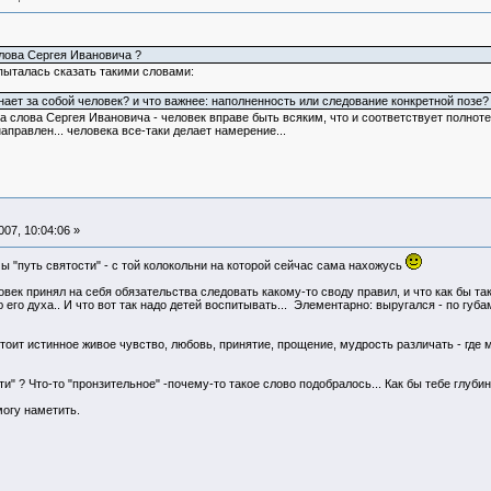
слова Сергея Ивановича ?
пыталась сказать такими словами:
нает за собой человек? и что важнее: наполненность или следование конкретной позе? -
а слова Сергея Ивановича - человек вправе быть всяким, что и соответствует полноте.
аправлен... человека все-таки делает намерение...
07, 10:04:06 »
ы "путь святости" - с той колокольни на которой сейчас сама нахожусь
век принял на себя обязательства следовать какому-то своду правил, и что как бы та
го духа.. И что вот так надо детей воспитывать... Элементарно: выругался - по губа
оит истинное живое чувство, любовь, принятие, прощение, мудрость различать - где м
и" ? Что-то "пронзительное" -почему-то такое слово подобралось... Как бы тебе глуби
могу наметить.