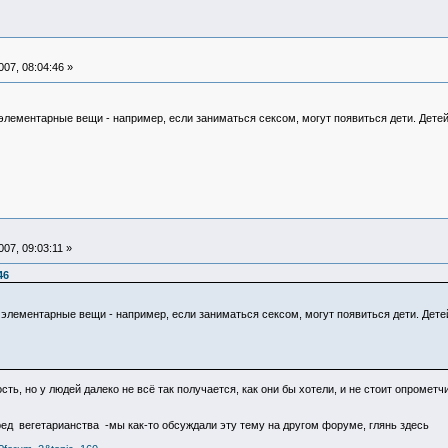
07, 08:04:46 »
элементарные вещи - например, если заниматься сексом, могут появиться дети. Детей н
07, 09:03:11 »
46
 элементарные вещи - например, если заниматься сексом, могут появиться дети. Детей 
сть, но у людей далеко не всё так получается, как они бы хотели, и не стоит опрометчи
ред вегетарианства -мы как-то обсуждали эту тему на другом форуме, глянь здесь