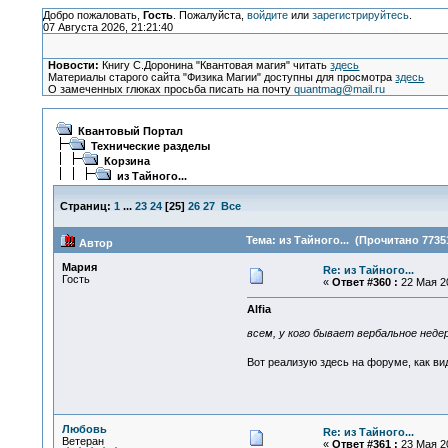
Добро пожаловать,
Гость
. Пожалуйста,
войдите
или
зарегистрируйтесь
.
07 Августа 2026, 21:21:40
Новости:
Книгу С.Доронина "Квантовая магия" читать
здесь
Материалы старого сайта "Физика Магии" доступны для просмотра
здесь
О замеченных глюках просьба писать на почту
quantmag@mail.ru
Квантовый Портал
Технические разделы
Корзина
из Тайного...
Страниц:
1
...
23
24
[
25
]
26
27
Все
Тема: из Тайного... (Прочитано 7735
Автор
Мария
Re: из Тайного...
Гость
«
Ответ #360 :
22 Мая 20
Alfia
всем, у кого бывает вербальное неде
Вот реализую здесь на форуме, как 
Любовь
Re: из Тайного...
Ветеран
«
Ответ #361 :
23 Мая 20