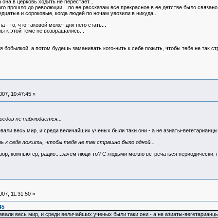
а она в церковь ходить не перестает...
рого прошло до революции... по ее рассказам все прекрасное в ее детстве было связан
дцатые и сороковые, когда людей по ночам увозили в никуда...
 - то, что таковой может для него стать...
ы к этой теме не возвращались...
я бобылкой, а потом будешь заманивать кого-нить к себе пожить, чтобы тебе не так ст
07, 10:47:45 »
оедов не наблюдается...
евали весь мир, и среди величайших ученых были таки они - а не азиаты-вегетарианцы
ь к себе пожить, чтобы тебе не так страшно было одной...
ор, компьютер, радио....зачем люди-то? С людьми можно встречаться периодически, н
07, 11:31:50 »
45
евали весь мир, и среди величайших ученых были таки они - а не азиаты-вегетарианцы