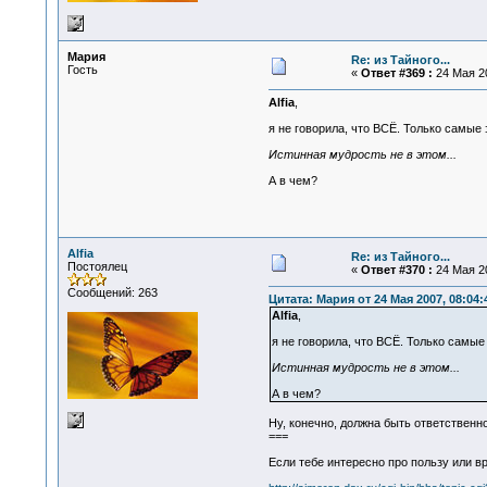
Мария
Re: из Тайного...
Гость
«
Ответ #369 :
24 Мая 20
Alfia
,
я не говорила, что ВСЁ. Только самые 
Истинная мудрость не в этом...
А в чем?
Alfia
Re: из Тайного...
Постоялец
«
Ответ #370 :
24 Мая 20
Сообщений: 263
Цитата: Мария от 24 Мая 2007, 08:04:
Alfia
,
я не говорила, что ВСЁ. Только самые
Истинная мудрость не в этом...
А в чем?
Ну, конечно, должна быть ответственно
===
Если тебе интересно про пользу или в