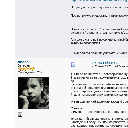
http://simoron.dax.ru/cgi-bin/bbs/topic.c
Я, правда, вчера с удовольствием съел
Про истинную мудрость... потом как-н
====
Я тоже сказала, что "эксперимент Сол
устроила " в воспитательных целях", в
А, может, я это всё придумала, и всё 
который согласился...
«
Последнее редактирование: 25 Мая 20
Любовь
Re: из Тайного...
Ветеран
«
Ответ #371 :
24 Мая 20
Сообщений: 7250
1. что-то не вяжется... вегетарианка-
2. а вы ни когда не задумывались ско
др...
да и кто мог позволить себе есть мясо 
в средней азии большинство мясо ели не
3. а что происходит с теми, кто работ
4. да и поголовного вундеркиндства мя
и выводы по наблюдениям каждый сдел
Солярис
а Вы все та же пионерка, которой хоче
когда дети были маленькие, в доме, гд
наблюдения бабушки, пошла работать мам
раз, когда старшую внучку соседки при