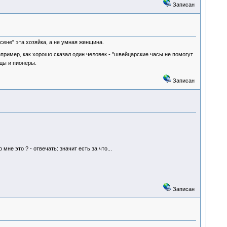
Записан
 сене" эта хозяйка, а не умная женщина.
пример, как хорошо сказал один человек - "швейцарские часы не помогут
цы и пионеры.
Записан
мне это ? - отвечать: значит есть за что...
Записан