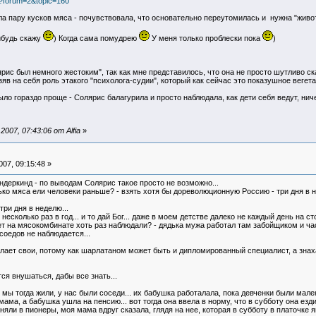
gi?forum=2&topic=160
а пару кусков мяса - почувствовала, что основательно переутомилась и нужна "животна
ибудь скажу
) Когда сама помудрею
У меня только проблески пока
)
ярис был немного жестоким", так как мне представилось, что она не просто шутливо с
зяв на себя роль этакого "психолога-судии", который как сейчас это показушное вегета
было гораздо проще - Солярис балагурила и просто наблюдала, как дети себя ведут, ни
07, 07:43:06 от Alfia
»
07, 09:15:48 »
вундеркинд - по выводам Солярис такое просто не возможно...
лько мяса ели человеки раньше? - взять хотя бы дореволюционную Россию - три дня в
три дня в неделю...
сколько раз в год... и то дай Бог... даже в моем детстве далеко не каждый день на ст
ает на мясокомбинате хоть раз наблюдали? - дядька мужа работал там забойщиком и ча
соедов не наблюдается...
ает свои, потому как шарлатаном может быть и дипломированный специалист, а знаха
тся внушаться, дабы все знать...
е мы тогда жили, у нас были соседи... их бабушка работалала, пока девченки были мал
а, а бабушка ушла на пенсию... вот тогда она ввела в норму, что в субботу она ездит в
няли в пионеры, моя мама вдруг сказала, глядя на нее, которая в субботу в платочке 