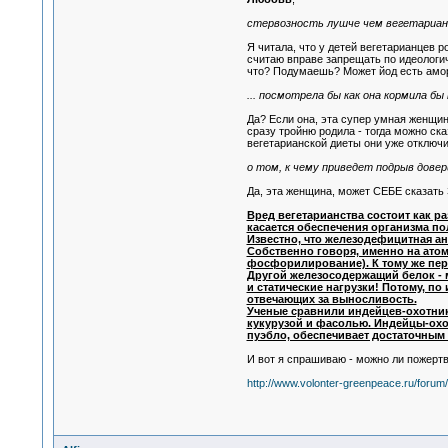
стервозность лушче чем вегетариа
Я читала, что у детей вегетарианцев
считаю вправе запрещать по идеологи
что? Подумаешь? Может йод есть амо
... посмотрела бы как она кормила бы 
Да? Если она, эта супер умная женщин
сразу тройню родила - тогда можно сказ
вегетарианской диеты они уже отключи
о том, к чему приведет подрыв довери
Да, эта женщина, может СЕБЕ сказать З
Вред вегетарианства состоит как ра
касается обеспечения организма пол
Известно, что железодефицитная ан
Собственно говоря, именно на атом
фосфорилирование). К тому же пер
Другой железосодержащий белок - 
и статические нагрузки! Потому, п
отвечающих за выносливость.
Ученые сравнили индейцев-охотнико
кукурузой и фасолью. Индейцы-охот
пуэбло, обеспечивает достаточным
И вот я спрашиваю - можно ли пожерт
http://www.volonter-greenpeace.ru/forum