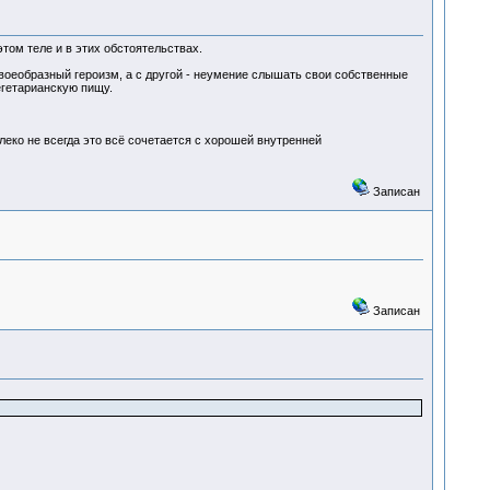
том теле и в этих обстоятельствах.
, своеобразный героизм, а с другой - неумение слышать свои собственные
егетарианскую пищу.
леко не всегда это всё сочетается с хорошей внутренней
Записан
Записан