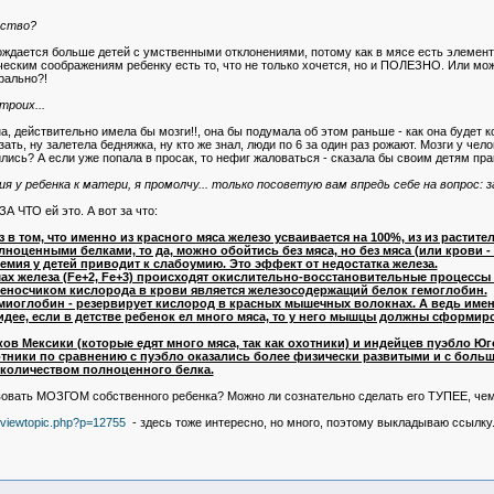
нство?
 рождается больше детей с умственными отклонениями, потому как в мясе есть элем
ческим соображениям ребенку есть то, что не только хочется, но и ПОЛЕЗНО. Или мо
рально?!
троих...
а, действительно имела бы мозги!!, она бы подумала об этом раньше - как она будет 
ать, ну залетела бедняжка, ну кто же знал, люди по 6 за один раз рожают. Мозги у чело
лись? А если уже попала в просак, то нефиг жаловаться - сказала бы своим детям пра
я у ребенка к матери, я промолчу... только посоветую вам впредь себе на вопрос: з
А ЧТО ей это. А вот за что:
з в том, что именно из красного мяса железо усваивается на 100%, из из расти
ноценными белками, то да, можно обойтись без мяса, но без мяса (или крови -
емия у детей приводит к слабоумию. Это эффект от недостатка железа.
ах железа (Fe+2, Fe+3) происходят окислительно-восстановительные процессы 
еносчиком кислорода в крови является железосодержащий белок гемоглобин.
миоглобин - резервирует кислород в красных мышечных волокнах. А ведь име
о идее, если в детстве ребенок ел много мяса, то у него мышцы должны сформ
в Мексики (которые едят много мяса, так как охотники) и индейцев пуэбло Ю
ники по сравнению с пуэбло оказались более физически развитыми и с большим
 количеством полноценного белка.
вовать МОЗГОМ собственного ребенка? Можно ли сознательно сделать его ТУПЕЕ, чем
/viewtopic.php?p=12755
- здесь тоже интересно, но много, поэтому выкладываю ссылку