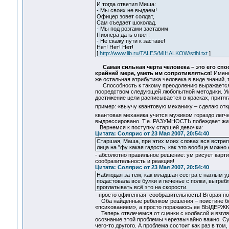
И тогда ответил Миша:
- Мы своих не выдаем!
Офицер зовет солдат,
Сам съедает шоколад.
- Мы под розгами заставим
Пионера дать ответ!
- Не скажу пути к заставе!
Нет! Нет! Нет!
[
http://www.lib.ru/TALES/MIHALKOW/stihi.txt
]
Самая сильная черта человека – это его сп
крайней мере, уметь им сопротивляться!
Именн
же остальная атрибутика человека в виде знаний, 
Способность к такому преодолению выражается 
посредством следующей любопытной методики. Ум,
достижение цели расписывается в красках, притяг
пример: «выучу квантовую механику – сделаю отк
квантовая механика учится мужиком гораздо легч
выдрессировано. Т.е. РАЗУМНОСТЬ побеждает жи
Вернемся к поступку старшей девочки:
Цитата: Солярис от 23 Мая 2007, 20:54:40
Старшая, Маша, при этих моих словах вся встреп
лица на "фу какая гадость, как это вообще можно 
- абсолютно правильное решение: ум рисует карт
сообразительность и реакция!
Цитата: Солярис от 23 Мая 2007, 20:54:40
Наблюдая за тем, как младшая сестра с наглым у
подастовала все булки и печенье с полки, выгреб
проглатывать всё это на скорости.
- просто офигенная сообразительность! Вторая по 
Оба найденные ребенком решения – поистине безу
«психованием», а просто поражаюсь ее ВЫДЕРЖКЕ
Теперь отвлечемся от сценки с колбасой и взгл
осознание этой проблемы черезвычайно важно. Су
чего-то другого. А проблема состоит как раз в том