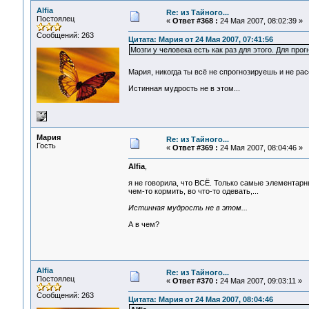
Alfia
Re: из Тайного...
Постоялец
«
Ответ #368 :
24 Мая 2007, 08:02:39 »
Сообщений: 263
Цитата: Мария от 24 Мая 2007, 07:41:56
Мозги у человека есть как раз для этого. Для прог
Мария, никогда ты всё не спрогнозируешь и не р
Истинная мудрость не в этом...
Мария
Re: из Тайного...
Гость
«
Ответ #369 :
24 Мая 2007, 08:04:46 »
Alfia
,
я не говорила, что ВСЁ. Только самые элементарн
чем-то кормить, во что-то одевать,...
Истинная мудрость не в этом...
А в чем?
Alfia
Re: из Тайного...
Постоялец
«
Ответ #370 :
24 Мая 2007, 09:03:11 »
Сообщений: 263
Цитата: Мария от 24 Мая 2007, 08:04:46