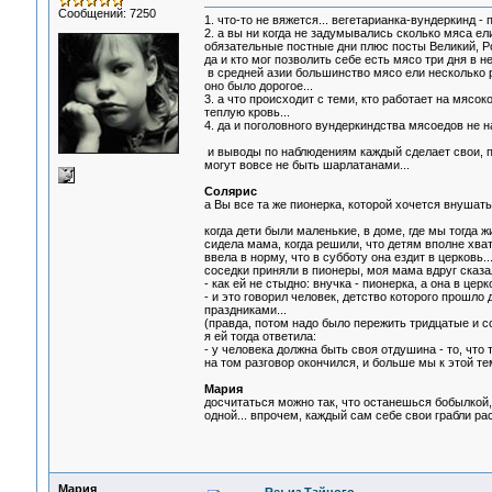
Сообщений: 7250
1. что-то не вяжется... вегетарианка-вундеркинд -
2. а вы ни когда не задумывались сколько мяса е
обязательные постные дни плюс посты Великий, Ро
да и кто мог позволить себе есть мясо три дня в не
в средней азии большинство мясо ели несколько раз
оно было дорогое...
3. а что происходит с теми, кто работает на мясо
теплую кровь...
4. да и поголовного вундеркиндства мясоедов не н
и выводы по наблюдениям каждый сделает свои, п
могут вовсе не быть шарлатанами...
Солярис
а Вы все та же пионерка, которой хочется внушатьс
когда дети были маленькие, в доме, где мы тогда ж
сидела мама, когда решили, что детям вполне хва
ввела в норму, что в субботу она ездит в церковь...
соседки приняли в пионеры, моя мама вдруг сказал
- как ей не стыдно: внучка - пионерка, а она в церк
- и это говорил человек, детство которого прошло
праздниками...
(правда, потом надо было пережить тридцатые и со
я ей тогда ответила:
- у человека должна быть своя отдушина - то, что т
на том разговор окончился, и больше мы к этой те
Мария
досчитаться можно так, что останешься бобылкой,
одной... впрочем, каждый сам себе свои грабли рас
Мария