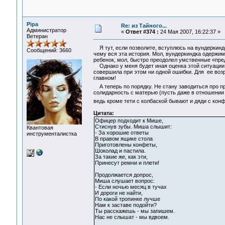
Pipa
Re: из Тайного...
Администратор
«
Ответ #374 :
24 Мая 2007, 16:22:37 »
Ветеран
Я тут, если позволите, вступлюсь на вундеркиндо
Сообщений: 3660
чему вся эта история. Мол, вундеркиндка одержим
ребенок, мол, быстро преодолел умственные «пре
Однако у меня будет иная оценка этой ситуации. 
совершила при этом ни одной ошибки. Для ее возр
главном!
А теперь по порядку. Не стану заводиться про п
солидарность с матерью (пусть даже в отношении в
ведь кроме тети с колбаской бывают и дяди с ко
Цитата:
Офицер подходит к Мише,
Стиснув зубы. Миша слышит:
Квантовая
- За хорошие ответы
инструменталистка
В правом ящике стола
Приготовлены конфеты,
Шоколад и пастила.
За такие же, как эти,
Принесут ремни и плети!
Продолжается допрос,
Миша слушает вопрос:
- Если ночью месяц в тучах
И дороги не найти,
По какой тропинке лучше
Нам к заставе подойти?
Ты расскажешь - мы запишем.
Нас не слышат - мы вдвоем.