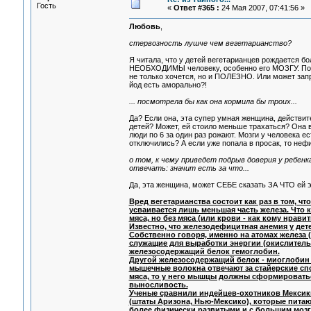
Гость
«
Ответ #365 :
24 Мая 2007, 07:41:56 »
Любовь
,
стервозность лушче чем вегетарианство?
Я читала, что у детей вегетарианцев рождается б
НЕОБХОДИМЫ человеку, особенно его МОЗГУ. Поэт
не только хочется, но и ПОЛЕЗНО. Или может за
йод есть аморально?!
... посмотрела бы как она кормила бы троих...
Да? Если она, эта супер умная женщина, действите
детей? Может, ей стоило меньше трахаться? Она ве
люди по 6 за один раз рожают. Мозги у человека ес
отключились? А если уже попала в просак, то неф
о том, к чему приведет подрыв доверия у ребенка
отвечать: значит есть за что...
Да, эта женщина, может СЕБЕ сказать ЗА ЧТО ей эт
Вред вегетарианства состоит как раз в том, ч
усваивается лишь меньшая часть железа. Что 
мяса, но без мяса (или крови - как кому нрави
Известно, что железодефицитная анемия у дет
Собственно говоря, именно на атомах железа 
служащие для выработки энергии (окислитель
железосодержащий белок гемоглобин.
Другой железосодержащий белок - миоглобин 
мышечные волокна отвечают за стайерские спос
мяса, то у него мышцы должны сформироватьс
выносливость.
Ученые сравнили индейцев-охотников Мексики
(штаты Аризона, Нью-Мексико), которые пита
более физически развитыми и с большим мозгом