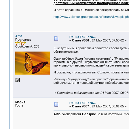
достаточным количеством полноценного белк
И вот я спрашиваю - можно ли пожертвовать МОЗГ
http://www.volonter-greenpeace.ru/forum/viewtopic.
Alfia
Re: из Тайного...
Постоялец
«
Ответ #366 :
24 Мая 2007, 07:55:02 »
Сообщений: 263
Ещё детьми мы проявляем свойства своего духа, с
обстоятельствах.
Один ребёнок будет "стоять насмерть" : "Я- пионер
героизм, а с другой - неумение слышать свои соб
как у девочки, нервно пожирающей свою вегетари
Я согласна, что эксперимент Солярис провела не
Ребёнку- "вундеркинду" или просто "обременённом
всё сочетается с хорошей внутренней сбалансиров
«
Последнее редактирование: 24 Мая 2007, 09:27:1
Мария
Re: из Тайного...
Гость
«
Ответ #367 :
24 Мая 2007, 08:01:05 »
Alfia
, эксперимент
Солярис
не был жестоким. Жес