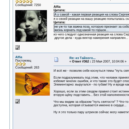
Сообщений: 7250
Alfia
Цитата:
А у самой - какая первая реакция на слова Серге
я о своей реакции на вашу реакцию попыталась ск
Цитата:
не уж-то так важна поза, которую признает за соб
жизнь корнать под какой-то горшок...
из чего следует однозначная реакция на слова Сер
другое дела - куда вектор намерения направлен...
Alfia
Re: из Тайного...
Постоялец
«
Ответ #362 :
23 Мая 2007, 10:04:06 »
Сообщений: 263
И всё же - позволю себе коснуться темы "путь свя
Если подразумевать под этим, что человек принял 
избежит многих ошибок, и что также это будет спо
Элементарно: выругался - по губам! Ну и вроде как
Хорошо, если за этим сводом правил стоит истинно
вторую щёку подставить... Без этой наполненност
Что мы видим за образом "путь святости" ? Что-то
доступна, которая отзывается именно в сердце...
Ну я это только пару штрихов сейчас могу намети