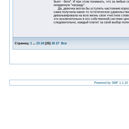
бьют - беги". И при этом понимать, что за любые 
нежданную "награду".
Да, девочка могла бы уступить настоянию взрослы
сама получила какое-то эстетическое удовольствие
девальвировала на всю жизнь свое «честное слово»
это исключительно в его собственной системе цен
следовательно, каждый платит за свой выбор полн
Страниц:
1
...
23
24
[
25
]
26
27
Все
Powered by SMF 1.1.10