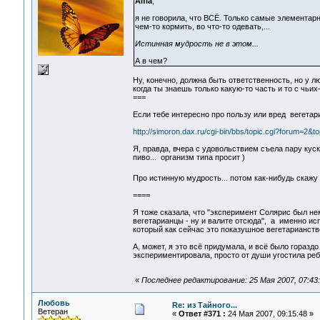
Alfia
,
я не говорила, что ВСЁ. Только самые элементарн
чем-то кормить, во что-то одевать,...
Истинная мудрость не в этом...
А в чем?
Ну, конечно, должна быть ответственность, но у лю
когда ты знаешь только какую-то часть и то с чьих-
===
Если тебе интересно про пользу или вред вегетар
http://simoron.dax.ru/cgi-bin/bbs/topic.cgi?forum=2&t
Я, правда, вчера с удовольствием съела пару куск
пиво... организм типа просит )
Про истинную мудрость... потом как-нибудь скажу
====
Я тоже сказала, что "эксперимент Солярис был нем
вегетарианцы - ну и валите отсюда", а именно исп
который как сейчас это показушное вегетарианство
А, может, я это всё придумала, и всё было гораздо
экспериментировала, просто от души угостила ребё
«
Последнее редактирование: 25 Мая 2007, 07:43:0
Любовь
Re: из Тайного...
Ветеран
«
Ответ #371 :
24 Мая 2007, 09:15:48 »