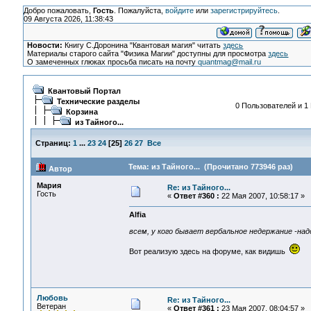
Добро пожаловать,
Гость
. Пожалуйста,
войдите
или
зарегистрируйтесь
.
09 Августа 2026, 11:38:43
Новости:
Книгу С.Доронина "Квантовая магия" читать
здесь
Материалы старого сайта "Физика Магии" доступны для просмотра
здесь
О замеченных глюках просьба писать на почту
quantmag@mail.ru
Квантовый Портал
Технические разделы
0 Пользователей и 1 
Корзина
из Тайного...
Страниц:
1
...
23
24
[
25
]
26
27
Все
Тема: из Тайного... (Прочитано 773946 раз)
Автор
Мария
Re: из Тайного...
Гость
«
Ответ #360 :
22 Мая 2007, 10:58:17 »
Alfia
всем, у кого бывает вербальное недержание -над
Вот реализую здесь на форуме, как видишь
Любовь
Re: из Тайного...
Ветеран
«
Ответ #361 :
23 Мая 2007, 08:04:57 »