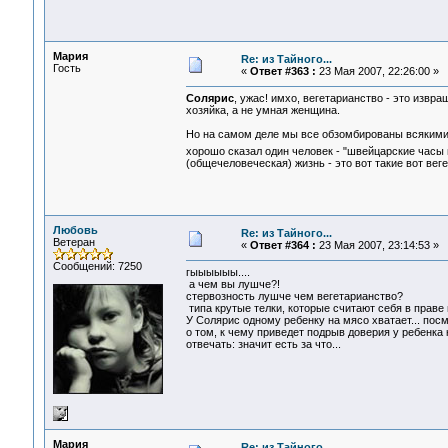
Мария
Re: из Тайного...
Гость
«
Ответ #363 :
23 Мая 2007, 22:26:00 »
Солярис
, ужас! имхо, вегетарианство - это извра
хозяйка, а не умная женщина.
Но на самом деле мы все обзомбированы всякими 
хорошо сказал один человек - "швейцарские часы
(общечеловеческая) жизнь - это вот такие вот вег
Любовь
Re: из Тайного...
Ветеран
«
Ответ #364 :
23 Мая 2007, 23:14:53 »
Сообщений: 7250
гыыыыыы....
а чем вы лушче?!
стервозность лушче чем вегетарианство?
типа крутые телки, которые считают себя в праве и
У Солярис одному ребенку на мясо хватает... посм
о том, к чему приведет подрыв доверия у ребенка к
отвечать: значит есть за что...
Мария
Re: из Тайного...