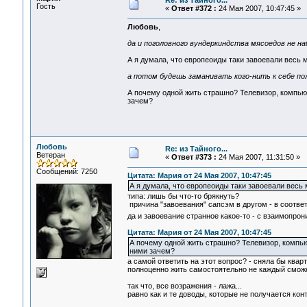
Re: из Тайного...
Гость
«
Ответ #372 :
24 Мая 2007, 10:47:45 »
Любовь
,
да и поголовного вундеркиндства мясоедов не на
А я думала, что европеоиды таки завоевали весь 
а потом будешь заманивать кого-нить к себе по
А почему одной жить страшно? Телевизор, компьют
зачем?
Любовь
Re: из Тайного...
Ветеран
«
Ответ #373 :
24 Мая 2007, 11:31:50 »
Сообщений: 7250
Цитата: Мария от 24 Мая 2007, 10:47:45
А я думала, что европеоиды таки завоевали весь 
типа: лишь бы что-то брякнуть?
причина "завоевания" сапсэм в другом - в соответ
да и завоевание странное какое-то - с взаимопро
Цитата: Мария от 24 Мая 2007, 10:47:45
А почему одной жить страшно? Телевизор, компью
ними зачем?
а самой ответить на этот вопрос? - сняла бы кварт
полноценно жить самостоятельно не каждый сможет
так что, все возражения - лажа...
равно как и те доводы, которые не получается кон