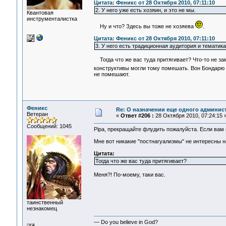
Цитата: Феникс от 28 Октября 2010, 07:11:10
2. У него уже есть хозяин, и это не мы.
Квантовая
инструменталистка
Ну и что? Здесь вы тоже не хозяева
.
Цитата: Феникс от 28 Октября 2010, 07:11:10
3. У него есть традиционная аудитория и тематика
Тогда что же вас туда притягивает? Что-то не з
конструктивы могли тому помешать. Вон Бондарю 
не помешают.
Феникс
Re: О назначении еще одного админис
Ветеран
«
Ответ #206 :
28 Октября 2010, 07:24:15 
Сообщений: 1045
Pipa, прекращайте флудить пожалуйста. Если вам 
Мне вот никакие "постнагуализмы" не интересны 
Цитата:
Тогда что же вас туда притягивает?
Меня?! По-моему, таки вас.
таинственный
незнакомец
— Do you believe in God?