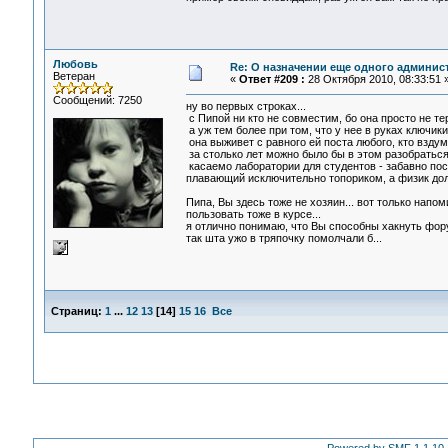
Любовь
Re: О назначении еще одного админис
Ветеран
«
Ответ #209 :
28 Октября 2010, 08:33:51 
Сообщений: 7250
ну во первых строках...
с Пипой ни кто не совместим, бо она просто не тер
а уж тем более при том, что у нее в руках ключики
она выживет с равного ей поста любого, кто вздума
за столько лет можно было бы в этом разобраться
касаемо лаборатории для студентов - забавно пос
плавающий исключительно топориком, а физик дол
Пипа, Вы здесь тоже не хозяин... вот только нап
пользовать тоже в курсе...
я отлично понимаю, что Вы способны хакнуть форум
так шта ужо в тряпочку помолчали б...
Страниц:
1
...
12
13
[
14
]
15
16
Все