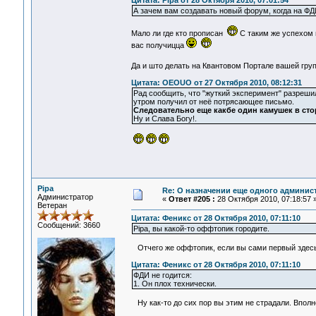
Цитата: Pipa от 28 Октября 2010, 07:01:54
А зачем вам создавать новый форум, когда на ФД
Мало ли где кто прописан
С таким же успехом 
вас получицца
Да и што делать на Квантовом Портале вашей гр
Цитата: OEOUO от 27 Октября 2010, 08:12:31
Рад сообщить, что "жуткий эксперимент" разреши
утром получил от неё потрясающее письмо.
Следовательно еще какбе один камушек в сто
Ну и Слава Богу!.
Pipa
Re: О назначении еще одного админис
Администратор
«
Ответ #205 :
28 Октября 2010, 07:18:57 
Ветеран
Цитата: Феникс от 28 Октября 2010, 07:11:10
Сообщений: 3660
Pipa, вы какой-то оффтопик городите.
Отчего же оффтопик, если вы сами первый здесь 
Цитата: Феникс от 28 Октября 2010, 07:11:10
ФДИ не годится:
1. Он плох технически.
Ну как-то до сих пор вы этим не страдали. Впол