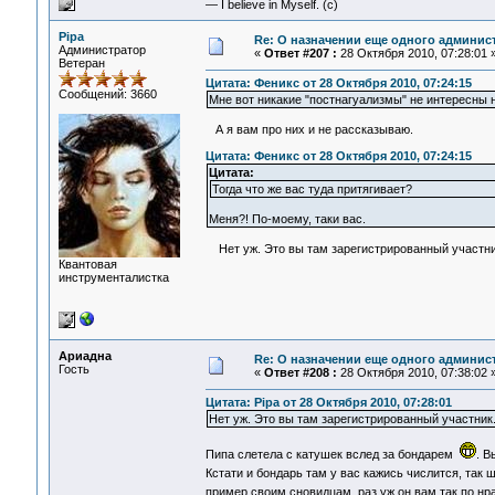
— I believe in Myself. (c)
Pipa
Re: О назначении еще одного админис
Администратор
«
Ответ #207 :
28 Октября 2010, 07:28:01 
Ветеран
Цитата: Феникс от 28 Октября 2010, 07:24:15
Сообщений: 3660
Мне вот никакие "постнагуализмы" не интересны 
А я вам про них и не рассказываю.
Цитата: Феникс от 28 Октября 2010, 07:24:15
Цитата:
Тогда что же вас туда притягивает?
Меня?! По-моему, таки вас.
Нет уж. Это вы там зарегистрированный участник. 
Квантовая
инструменталистка
Ариадна
Re: О назначении еще одного админис
Гость
«
Ответ #208 :
28 Октября 2010, 07:38:02 
Цитата: Pipa от 28 Октября 2010, 07:28:01
Нет уж. Это вы там зарегистрированный участник. 
Пипа слетела с катушек вслед за бондарем
. В
Кстати и бондарь там у вас кажись числится, так ш
пример своим сновидцам, раз уж он вам так по н