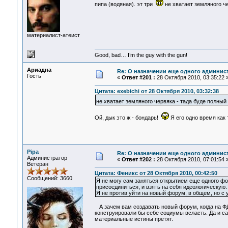
пипа (водяная). эт три
не хватает земляного ч
материалист-атеист
Good, bad… I’m the guy with the gun!
Ариадна
Re: О назначении еще одного админис
Гость
«
Ответ #201 :
28 Октября 2010, 03:35:22 
Цитата: exebichi от 28 Октября 2010, 03:32:38
не хватает земляного червяка - тада буде полн
Ой, дык это ж - бондарь!
Я его одно время как
Pipa
Re: О назначении еще одного админис
Администратор
«
Ответ #202 :
28 Октября 2010, 07:01:54 
Ветеран
Цитата: Феникс от 28 Октября 2010, 00:42:50
Сообщений: 3660
Я не могу сам заняться открытием еще одного фор
присоединиться, и взять на себя идеологическую. 
Я не против уйти на новый форум, в общем, но с
А зачем вам создавать новый форум, когда на ФД
конструировали бы себе социумы всласть. Да и с
материальные истины претят.