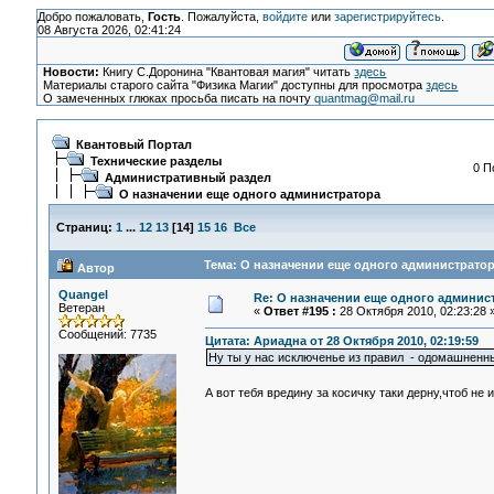
Добро пожаловать,
Гость
. Пожалуйста,
войдите
или
зарегистрируйтесь
.
08 Августа 2026, 02:41:24
Новости:
Книгу С.Доронина "Квантовая магия" читать
здесь
Материалы старого сайта "Физика Магии" доступны для просмотра
здесь
О замеченных глюках просьба писать на почту
quantmag@mail.ru
Квантовый Портал
Технические разделы
0 П
Административный раздел
О назначении еще одного администратора
Страниц:
1
...
12
13
[
14
]
15
16
Все
Тема: О назначении еще одного администратор
Автор
Quangel
Re: О назначении еще одного админис
Ветеран
«
Ответ #195 :
28 Октября 2010, 02:23:28 
Сообщений: 7735
Цитата: Ариадна от 28 Октября 2010, 02:19:59
Ну ты у нас исключенье из правил - одомашненн
А вот тебя вредину за косичку таки дерну,чтоб не и