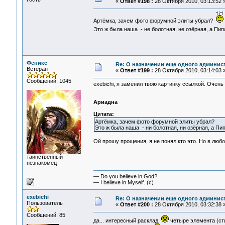
«
Ответ #198 :
28 Октября 2010, 03:13:52 
Артёмка, зачем фото форумной элиты убрал?
Это ж была наша - не болотная, не озёрная, а Пи
Феникс
Re: О назначении еще одного админис
Ветеран
«
Ответ #199 :
28 Октября 2010, 03:14:03 
Сообщений: 1045
exebichi, я заменил твою картинку ссылкой. Очень 
Ариадна
Цитата:
Артёмка, зачем фото форумной элиты убрал?
Это ж была наша - ни болотная, ни озёрная, а Пи
Ой прошу прощения, я не понял кто это. Но в любо
таинственный
незнакомец
— Do you believe in God?
— I believe in Myself. (c)
exebichi
Re: О назначении еще одного админис
Пользователь
«
Ответ #200 :
28 Октября 2010, 03:32:38 
Сообщений: 85
да... интересный расклад
четыре элемента (сти