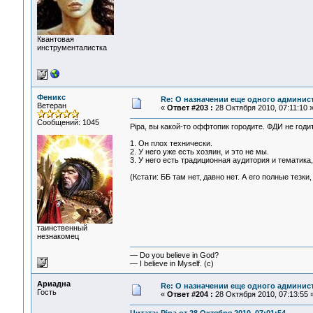
Квантовая
инструменталистка
Феникс
Re: О назначении еще одного админис
Ветеран
«
Ответ #203 :
28 Октября 2010, 07:11:10 
Сообщений: 1045
Pipa, вы какой-то оффтопик городите. ФДИ не годи
1. Он плох технически.
2. У него уже есть хозяин, и это не мы.
3. У него есть традиционная аудитория и тематика,
(Кстати: ББ там нет, давно нет. А его полные тезки
таинственный
незнакомец
— Do you believe in God?
— I believe in Myself. (c)
Ариадна
Re: О назначении еще одного админис
Гость
«
Ответ #204 :
28 Октября 2010, 07:13:55 