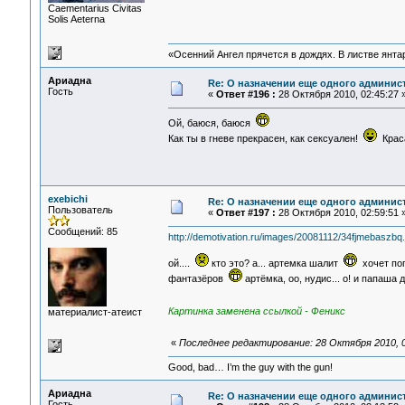
Сaementarius Civitas
Solis Aeterna
«Осенний Ангел прячется в дождях. В листве янтарн
Ариадна
Re: О назначении еще одного админис
Гость
«
Ответ #196 :
28 Октября 2010, 02:45:27 
Ой, баюся, баюся
Как ты в гневе прекрасен, как сексуален!
Крас
exebichi
Re: О назначении еще одного админис
Пользователь
«
Ответ #197 :
28 Октября 2010, 02:59:51 
Сообщений: 85
http://demotivation.ru/images/20081112/34fjmebaszbq.
ой....
кто это? а... артемка шалит
хочет попе
фантазёров
артёмка, оо, нудис... о! и папаша
Картинка заменена ссылкой - Феникс
материалист-атеист
«
Последнее редактирование: 28 Октября 2010, 0
Good, bad… I’m the guy with the gun!
Ариадна
Re: О назначении еще одного админис
Гость