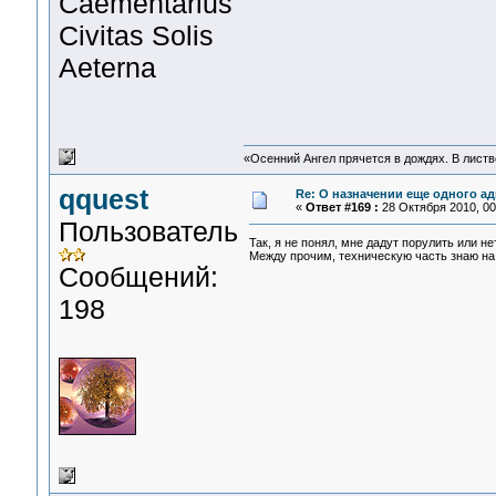
Сaementarius
Civitas Solis
Aeterna
«Осенний Ангел прячется в дождях. В листве
qquest
Re: О назначении еще одного а
«
Ответ #169 :
28 Октября 2010, 00
Пользователь
Так, я не понял, мне дадут порулить или н
Между прочим, техническую часть знаю на 
Сообщений:
198