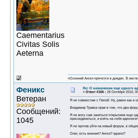
Сaementarius
Civitas Solis
Aeterna
«Осенний Ангел прячется в дождях. В листве
Феникс
Re: О назначении еще одного а
«
Ответ #166 :
28 Октября 2010, 00
Ветеран
Я не совместим с Пипой. Ну, равно как и 
Владимир Травка прав в том, что два фор
Сообщений:
Я не могу сам заняться открытием еще одн
1045
присоединиться, и взять на себя идеологич
Я не против уйти на новый форум, в обще
Олег, есть мнения? Ангел? qquest?