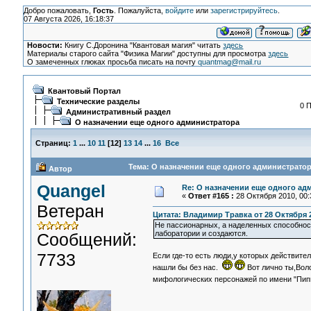
Добро пожаловать,
Гость
. Пожалуйста,
войдите
или
зарегистрируйтесь
.
07 Августа 2026, 16:18:37
Новости:
Книгу С.Доронина "Квантовая магия" читать
здесь
Материалы старого сайта "Физика Магии" доступны для просмотра
здесь
О замеченных глюках просьба писать на почту
quantmag@mail.ru
Квантовый Портал
Технические разделы
0 П
Административный раздел
О назначении еще одного администратора
Страниц:
1
...
10
11
[
12
]
13
14
...
16
Все
Тема: О назначении еще одного администратор
Автор
Quangel
Re: О назначении еще одного ад
«
Ответ #165 :
28 Октября 2010, 00:
Ветеран
Цитата: Владимир Травка от 28 Октября 2
Не пассионарных, а наделенных способност
лаборатории и создаются.
Сообщений:
7733
Если где-то есть люди,у которых действите
нашли бы без нас.
Вот лично ты,Вол
мифологических персонажей по имени "Пи