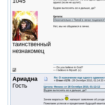
1045
qquest (если не шутит).
Будем вытеснять ее и дальше, да?
Цитата:
Окончательно с Пипой в личке поцапался
Нет, мы не общаемся в личке.
таинственный
незнакомец
— Do you believe in God?
— I believe in Myself. (c)
Ариадна
Re: О назначении еще одного админис
«
Ответ #178 :
28 Октября 2010, 01:14:33 
Гость
Цитата: Феникс от 28 Октября 2010, 01:12:12
Будем вытеснять ее и дальше, да?
Зачем мараться
, напишет заявление об уходе
Пожелаем успехов и процветания будущей квант