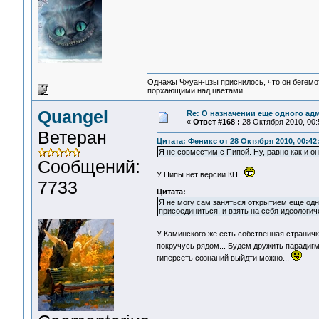
Однажы Чжуан-цзы приснилось, что он бегемо
порхающими над цветами.
Quangel
Re: О назначении еще одного ад
«
Ответ #168 :
28 Октября 2010, 00:
Ветеран
Цитата: Феникс от 28 Октября 2010, 00:42
Я не совместим с Пипой. Ну, равно как и 
Сообщений:
У Пипы нет версии КП.
7733
Цитата:
Я не могу сам заняться открытием еще одно
присоединиться, и взять на себя идеологиче
У Каминского же есть собственная странич
покручусь рядом... Будем дружить паради
гиперсеть сознаний выйдти можно...