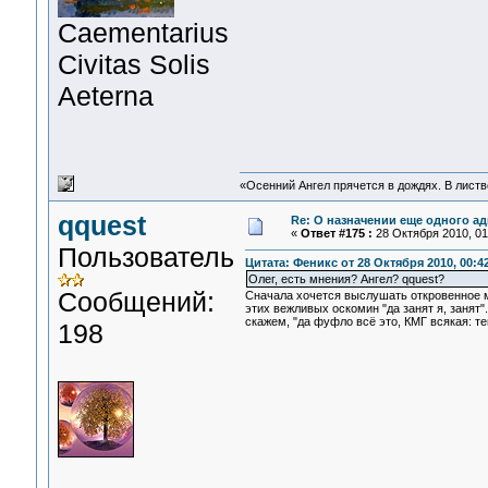
Сaementarius
Civitas Solis
Aeterna
«Осенний Ангел прячется в дождях. В листве
qquest
Re: О назначении еще одного а
«
Ответ #175 :
28 Октября 2010, 01
Пользователь
Цитата: Феникс от 28 Октября 2010, 00:4
Олег, есть мнения? Ангел? qquest?
Сообщений:
Сначала хочется выслушать откровенное м
этих вежливых оскомин "да занят я, занят".
скажем, "да фуфло всё это, КМГ всякая: т
198