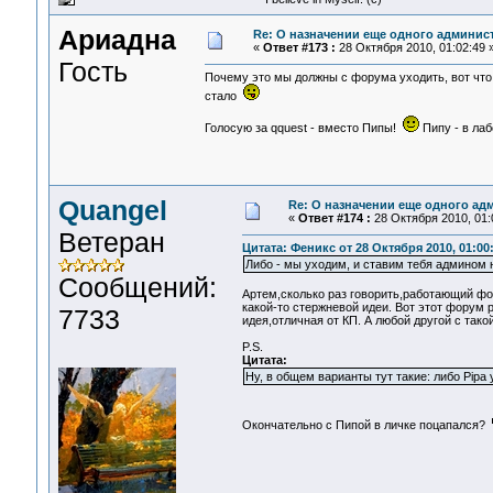
Ариадна
Re: О назначении еще одного админис
«
Ответ #173 :
28 Октября 2010, 01:02:49 
Гость
Почему это мы должны с форума уходить, вот что 
стало
Голосую за qquest - вместо Пипы!
Пипу - в ла
Quangel
Re: О назначении еще одного ад
«
Ответ #174 :
28 Октября 2010, 01:
Ветеран
Цитата: Феникс от 28 Октября 2010, 01:00
Либо - мы уходим, и ставим тебя админом
Сообщений:
Артем,сколько раз говорить,работающий фо
какой-то стержневой идеи. Вот этот форум 
7733
идея,отличная от КП. А любой другой с тако
P.S.
Цитата:
Ну, в общем варианты тут такие: либо Pipa 
Окончательно с Пипой в личке поцапался?