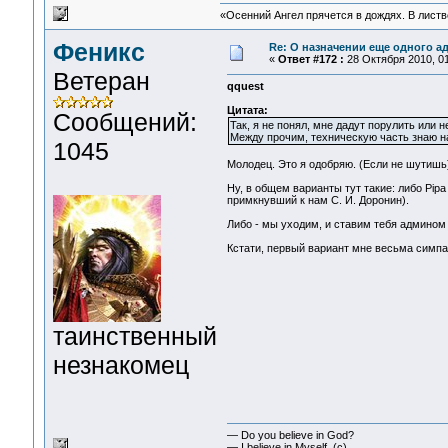
«Осенний Ангел прячется в дождях. В листве
Феникс
Re: О назначении еще одного а
«
Ответ #172 :
28 Октября 2010, 01
Ветеран
qquest
Цитата:
Сообщений:
Так, я не понял, мне дадут порулить или н
Между прочим, техническую часть знаю на
1045
Молодец. Это я одобряю. (Если не шутишь)
Ну, в общем варианты тут такие: либо Pipa 
примкнувший к нам С. И. Доронин).
Либо - мы уходим, и ставим тебя админом
Кстати, первый вариант мне весьма симпат
таинственный
незнакомец
— Do you believe in God?
— I believe in Myself. (c)