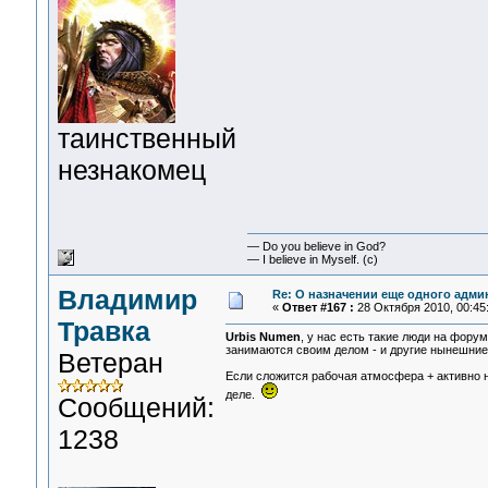
таинственный
незнакомец
— Do you believe in God?
— I believe in Myself. (c)
Владимир
Re: О назначении еще одного адми
«
Ответ #167 :
28 Октября 2010, 00:45
Травка
Urbis Numen
, у нас есть такие люди на форум
занимаются своим делом - и другие нынешние
Ветеран
Если сложится рабочая атмосфера + активно н
деле.
Сообщений:
1238