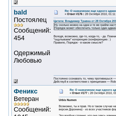
bald
Re: О назначении еще одного адми
«
Ответ #176 :
28 Октября 2010, 01:11:
Постоялец
Цитата: Владимир Травка от 28 Октября 2010
Ну сколько можно на одни и те же грабли наст
Порядок может обеспечить только один админ.
Сообщений:
454
Володя, возможно, где-то, когда-то, - да. Помн
"ощупываем" когеренцию (конференцию : )
Правило, Порядок - в каком смысле?
Одержимый
Любовью
Постоянно сознавать то, чему противишься 
Действуй в соответствии с принципами — Rob
Феникс
Re: О назначении еще одного а
«
Ответ #177 :
28 Октября 2010, 01
Ветеран
Urbis Numen
Возможно, ты и прав. Но в таком случае на
Сообщений:
версии Доронина) - из всех участников фо
Это вообще странно, что она здесь админис