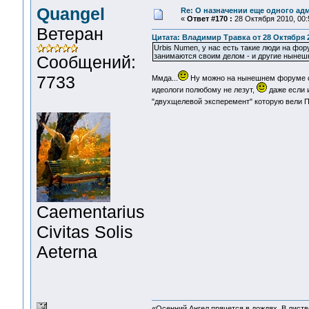
Quangel
Re: О назначении еще одного ад
«
Ответ #170 :
28 Октября 2010, 00:
Ветеран
Цитата: Владимир Травка от 28 Октября 2
Urbis Numen, у нас есть такие люди на фор
занимаются своим делом - и другие нынеш
Сообщений:
7733
Ммда...
Ну можно на нынешнем форуме сд
идеологи полюбому не лезут,
даже если 
"двухщелевой эксперемент" которую вели 
Сaementarius
Civitas Solis
Aeterna
«Осенний Ангел прячется в дождях. В листве