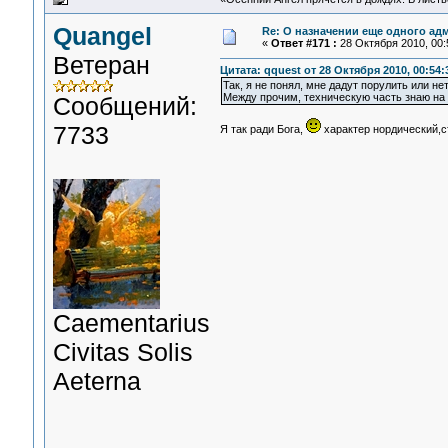
Quangel
Re: О назначении еще одного ад
«
Ответ #171 :
28 Октября 2010, 00:
Ветеран
Цитата: qquest от 28 Октября 2010, 00:54:
Так, я не понял, мне дадут порулить или не
Между прочим, техническую часть знаю на 
Сообщений:
7733
Я так ради Бога,
характер нордический,с
Сaementarius
Civitas Solis
Aeterna