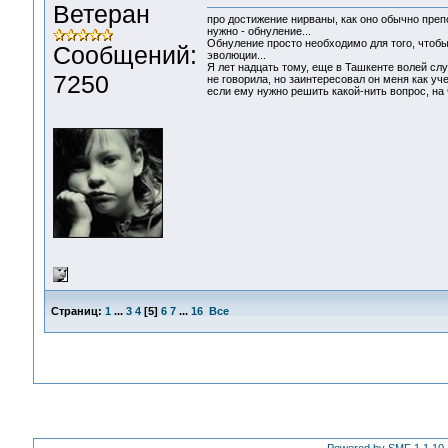
Ветеран
про достижение нирваны, как оно обычно преп
нужно - обнуление...
Обнуление просто необходимо для того, чтобы 
Сообщений:
эволюции...
Я лет надцать тому, еще в Ташкенте волей сл
7250
не говорила, но заинтересовал он меня как уч
если ему нужно решить какой-нить вопрос, на 
Страниц:
1
...
3
4
[
5
]
6
7
...
16
Все