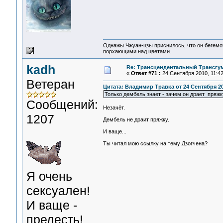
Однажы Чжуан-цзы приснилось, что он бегемо
порхающими над цветами.
kadh
Re: Трансцендентальный Трансгу
«
Ответ #71 :
24 Сентября 2010, 11:42
Ветеран
Цитата: Владимир Травка от 24 Сентября 20
Только дембель знает - зачем он драет пряжк
Сообщений:
Незачёт.
1207
Дембель не драит пряжку.
И ваще...
Ты читал мою ссылку на тему Дзогчена?
Я очень
сексуален!
И ваще -
прелесть!