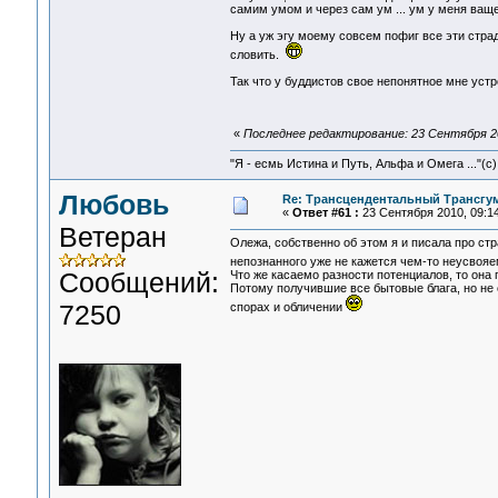
самим умом и через сам ум ... ум у меня ващ
Ну а уж эгу моему совсем пофиг все эти стра
словить.
Так что у буддистов свое непонятное мне устро
«
Последнее редактирование: 23 Сентября 201
"Я - есмь Истина и Путь, Альфа и Омега ..."(с)
Любовь
Re: Трансцендентальный Трансгу
«
Ответ #61 :
23 Сентября 2010, 09:14
Ветеран
Олежа, собственно об этом я и писала про стра
непознанного уже не кажется чем-то неусвоя
Сообщений:
Что же касаемо разности потенциалов, то она
Потому получившие все бытовые блага, но не 
7250
спорах и обличении