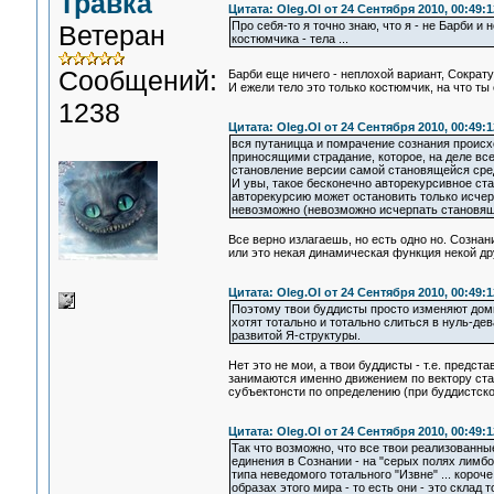
Травка
Цитата: Oleg.Ol от 24 Сентября 2010, 00:49:1
Про себя-то я точно знаю, что я - не Барби и н
Ветеран
костюмчика - тела ...
Сообщений:
Барби еще ничего - неплохой вариант, Сократ
И ежели тело это только костюмчик, на что ты
1238
Цитата: Oleg.Ol от 24 Сентября 2010, 00:49:1
вся путаницца и помрачение сознания происхо
приносящими страдание, которое, на деле вс
становление версии самой становящейся сре
И увы, такое бесконечно авторекурсивное ст
авторекурсию может остановить только исчер
невозможно (невозможно исчерпать становящу
Все верно излагаешь, но есть одно но. Созна
или это некая динамическая функция некой др
Цитата: Oleg.Ol от 24 Сентября 2010, 00:49:1
Поэтому твои буддисты просто изменяют доми
хотят тотально и тотально слиться в нуль-дев
развитой Я-структуры.
Нет это не мои, а твои буддисты - т.е. предст
занимаются именно движением по вектору стан
субъектонсти по определению (при буддистско
Цитата: Oleg.Ol от 24 Сентября 2010, 00:49:1
Так что возможно, что все твои реализованны
единения в Сознании - на "серых полях лимбо
типа неведомого тотального "Извне" ... коро
образах этого мира - то есть они - это склад 