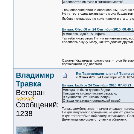
и сливается им типо в "отхожее место".
Твои опасения вполне обоснованны - именно о
Но тут есть одна закавыка - у моих буддистов
Любовь по-вашему по христиански и эта штука 
Цитата: Oleg.Ol от 24 Сентября 2010, 00:49:1
А мне это надо? - А нифига!
Так тебе никто этого Пути и не навязывает, н
сваливать в кучу-малу, как это делают друзь
Однажы Чжуан-цзы приснилось, что он бегемо
порхающими над цветами.
Владимир
Re: Трансцендентальный Трансгу
«
Ответ #70 :
24 Сентября 2010, 10:54
Травка
Цитата: kadh от 24 Сентября 2010, 07:43:21
Никогда не было дерева Бодхи.
Ветеран
Никогда не стояло чистым зеркало.
В сущности нет никаких вещей.
Откуда же взяться оседающей пыли?
Сообщений:
Только дембель знает - зачем он драет пряжк
1238
Не для подружек с гражданки, не для отцов-к
А для того чтобы в ней всегда отражалось Сол
Даже когда оно скрыто тучами и облаками.