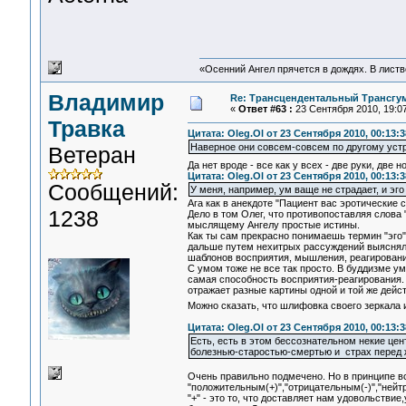
«Осенний Ангел прячется в дождях. В листве
Владимир
Re: Трансцендентальный Трансгу
«
Ответ #63 :
23 Сентября 2010, 19:07
Травка
Цитата: Oleg.Ol от 23 Сентября 2010, 00:13:3
Наверное они совсем-совсем по другому уст
Ветеран
Да нет вроде - все как у всех - две руки, две н
Цитата: Oleg.Ol от 23 Сентября 2010, 00:13:3
Сообщений:
У меня, например, ум ваще не страдает, и эго
Ага как в анекдоте "Пациент вас эротические 
1238
Дело в том Олег, что противопоставляя слова 
мыслящему Ангелу простые истины.
Как ты сам прекрасно понимаешь термин "эго"
дальше путем нехитрых рассуждений выяснялос
шаблонов восприятия, мышления, реагирования,
С умом тоже не все так просто. В буддизме ум
самая способность восприятия-реагирования. 
отражает разные картины одной и той же дейс
Можно сказать, что шлифовка своего зеркала 
Цитата: Oleg.Ol от 23 Сентября 2010, 00:13:3
Есть, есть в этом бессознательном некие це
болезнью-старостью-смертью и страх перед жизн
Очень правильно подмечено. Но в принципе в
"положительным(+)","отрицательным(-)","нейт
"+" - это то, что доставляет нам удовольствие