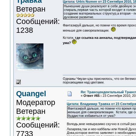
Травка
Цитата: Urbis Numen от 23 Сентября 2010, 18
Нынешние души реализуют в себе двойную э
Ветеран
спираль,первая часть которой входит в голов
создание материальных структур,а вторая - 
духовное развитие.
Сообщений:
Фантазируй дальше, но помни что время проход
1238
меньше для самореализации.
Кстати,
где ссылка на анналы, подтвержда
ума?
Однажы Чжуан-цзы приснилось, что он бегемо
порхающими над цветами.
Quangel
Re: Трансцендентальный Транс
«
Ответ #65 :
23 Сентября 2010, 20:
Модератор
Цитата: Владимир Травка от 23 Сентября 
Фантазируй дальше, но помни что время про
Ветеран
меньше для самореализации. Кстати, где 
буддистов избавиться от ума?
Сообщений:
Володь,мне невыразимо скучно в сотый раз 
Лазарева,так и нео-каббалы или Новой Духов
7733
Дэва,которое внятно заявляет о необходим