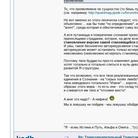
проявлений.
То, что проявляемое не сущностно (то бишь пу
(см. например:
http://quantmag.ppole.ru/forum
Но вот именно из этого логически следует, ч
объективно ... как бы тоже "по определению", 
"агент", среда которая и обеспечивает саму в
А вся путаницца и помрачение сознания проис
приносящими страдание, которое, на деле вс
становление версии самой становящейся 
И увы, такое бесконечно авторекурсивное ст
авторекурсию может остановить только исчерп
невозможно (невозможно исчерпать становящу
Поэтому твои буддисты просто изменяют доми
хотят тотально и тотально слиться в нуль-дев
развитой Я-структуры.
Так что возможно, что все твои реализованны
единения в Сознании - на "серых полях лимбо"
типа неведомого тотального "Извне" ... коро
образах этого мира - то есть они - это склад 
и сливается им типо в "отхожее место".
А мне это надо? - А нифига!
Мы в ловушку не пойдем - мы ловушку обойд
"Я - есмь Истина и Путь, Альфа и Омега ..."(с)
Re: Трансцендентальный Трансгу