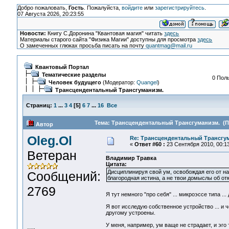
Добро пожаловать,
Гость
. Пожалуйста,
войдите
или
зарегистрируйтесь
.
07 Августа 2026, 20:23:55
Новости:
Книгу С.Доронина "Квантовая магия" читать
здесь
Материалы старого сайта "Физика Магии" доступны для просмотра
здесь
О замеченных глюках просьба писать на почту
quantmag@mail.ru
Квантовый Портал
Тематические разделы
0 Поль
Человек будущего
(Модератор:
Quangel
)
Трансцендентальный Трансгуманизм.
Страниц:
1
...
3
4
[
5
]
6
7
...
16
Все
Тема: Трансцендентальный Трансгуманизм. (Пр
Автор
Oleg.Ol
Re: Трансцендентальный Трансгу
«
Ответ #60 :
23 Сентября 2010, 00:13
Ветеран
Владимир Травка
Цитата:
Дисциплинируя свой ум, освобождая его от на
Сообщений:
благородная истина, а не твои домыслы об отк
2769
Я тут немного "про себя" ... микроэссе типа ..
Я вот исследую собственное устройство ... 
другому устроены.
У меня, например, ум ваще не страдает, и эго 