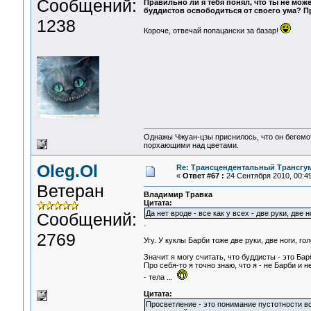
Сообщений:
Правильно ли я тебя понял, что ты не мо
буддистов освободиться от своего ума? Пр
1238
Короче, отвечай попацански за базар!
Однажы Чжуан-цзы приснилось, что он бегемо
порхающими над цветами.
Oleg.Ol
Re: Трансцендентальный Трансгу
«
Ответ #67 :
24 Сентября 2010, 00:49
Ветеран
Владимир Травка
Цитата:
Да нет вроде - все как у всех - две руки, две 
Сообщений:
.
2769
Угу. У куклы Барби тоже две руки, две ноги, го
Значит я могу считать, что буддисты - это Ба
Про себя-то я точно знаю, что я - не Барби и н
- тела ...
Цитата:
Просветление - это понимание пустотности в