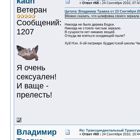
kadh
«
Ответ #68 :
24 Сентября 2010, 07:43
Ветеран
Цитата: Владимир Травка от 23 Сентября 20
Можно сказать, что шлифовка своего зеркала 
Сообщений:
Никогда не было дерева Бодхи.
Никогда не стояло чистым зеркало.
1207
В сущности нет никаких вещей.
Откуда же взяться оседающей пыли?
Хуй Нэн. 6-ой патриарх буддистской школы Ча
Я очень
сексуален!
И ваще -
прелесть!
Владимир
Re: Трансцендентальный Трансгу
«
Ответ #69 :
24 Сентября 2010, 10:44