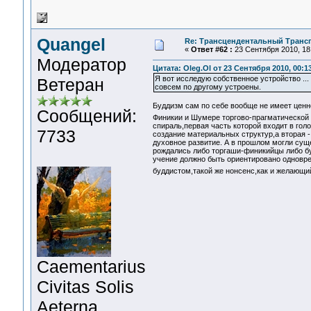
Quangel
Re: Трансцендентальный Транс
«
Ответ #62 :
23 Сентября 2010, 18:
Модератор
Цитата: Oleg.Ol от 23 Сентября 2010, 00:1
Я вот исследую собственное устройство ..
Ветеран
совсем по другому устроены.
Буддизм сам по себе вообще не имеет ценн
Сообщений:
Финикии и Шумере торгово-прагматической
спираль,первая часть которой входит в гол
7733
создание материальных структур,а вторая 
духовное развитие. А в прошлом могли сущ
рождались либо торгаши-финикийцы либо бу
учение должно быть ориентировано одновре
буддистом,такой же нонсенс,как и желающи
Сaementarius
Civitas Solis
Aeterna