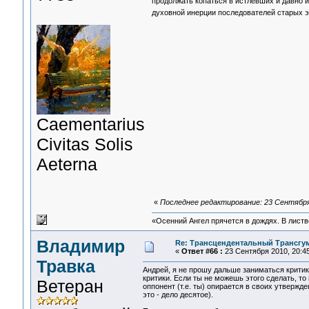
продолжать копаться в истлевших и давно 
духовной инерции последователей старых эг
Сaementarius
Civitas Solis
Aeterna
«
Последнее редактирование: 23 Сентября
«Осенний Ангел прячется в дождях. В листве
Владимир
Re: Трансцендентальный Трансгу
«
Ответ #66 :
23 Сентября 2010, 20:45
Травка
Андрей, я не прошу дальше заниматься крити
критики. Если ты не можешь этого сделать, то
Ветеран
оппонент (т.е. ты) опирается в своих утвержде
это - дело десятое).