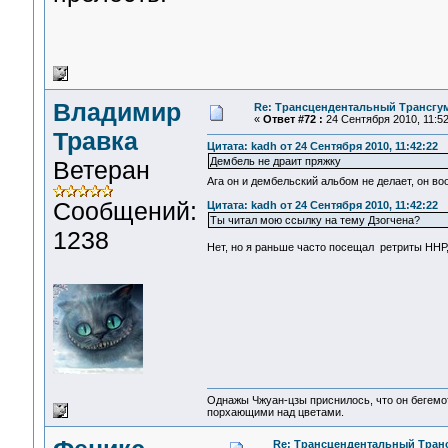
Владимир
Re: Трансцендентальный Трансгу
«
Ответ #72 :
24 Сентября 2010, 11:52
Травка
Цитата: kadh от 24 Сентября 2010, 11:42:22
Дембель не драит пряжку
Ветеран
Ага он и дембельский альбом не делает, он 
Сообщений:
Цитата: kadh от 24 Сентября 2010, 11:42:22
Ты читал мою ссылку на тему Дзогчена?
1238
Нет, но я раньше часто посещал ретриты ННР,
Однажы Чжуан-цзы приснилось, что он бегемо
порхающими над цветами.
Re: Трансцендентальный Тран