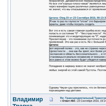
безразличие. Динамическое перераспределен
Но все эти"хорошо-плохо-никак" являются ли
через манифистацию различных равноценных э
не значит, что мы отказываемся от проявления
Цитата: Oleg.Ol от 23 Сентября 2010, 00:13:3
Я как то раз по глупости "отсек" это барьер
кранты, даже чтобы посрать сходить
Вот это и есть самая главная ошибка всех недо
попасть в состояние "0" - "бесстрастности". Но
понимающие это и медитирующие на "0", наде
Просветление - это понимание пустотности вс
проявлений. Это как раз и есть Ум с большой 
Цитата:
вот верхний полюс - это, как не странно чере
Целостности ... она как-бы зреет, все более 
экспансию в область бессознательного ... и ч
становишься реально независим от внешних ист
все равно в этом можно будет убедится наве
Попадание в нирвану вовсе не значит необрат
любых энергий из этой самой Пустоты. Поэто
Однажы Чжуан-цзы приснилось, что он бегемо
порхающими над цветами.
Владимир
Re: Трансцендентальный Трансгу
«
Ответ #64 :
23 Сентября 2010, 19:14