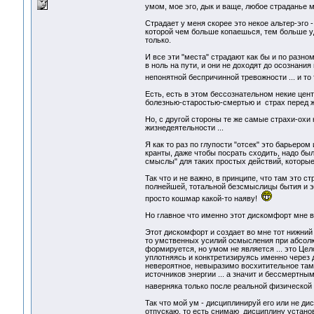
умом, мое эго, дык и ваще, любое страданье м
Страдает у меня скорее это некое альтер-эго 
которой чем больше копаешься, тем больше уди
только.
И все эти "места" страдают как бы и по разн
в ноль на пути, и они не доходят до осознания
непонятной беспричинной тревожности ... и то
Есть, есть в этом бессознательном некие цен
болезнью-старостью-смертью и страх перед жизн
Но, с другой стороны те же самые страхи-охи
жизнедеятельности ...
Я как то раз по глупости "отсек" это барьеро
кранты, даже чтобы посрать сходить, надо бы
смыслы" для таких простых действий, которые
Так что и не важно, в принципе, что там это с
полнейшей, тотальной безсмыслицы бытия и это
просто кошмар какой-то наяву!
Но главное что именно этот дискомфорт мне в
Этот дискомфорт и создает во мне тот нижний 
то умственных усилий осмысления при абсолют
формируется, но умом не является ... это Цело
уплотняясь и конктретизируясь именно через д
невероятное, невыразимо восхитительное там 
источников энергии ... а значит и бессмертным
наверняка только после реальной физической 
Так что мой ум - дисциплинируй его или не дис
отпускаю, то есть снимаю дисциплину установо