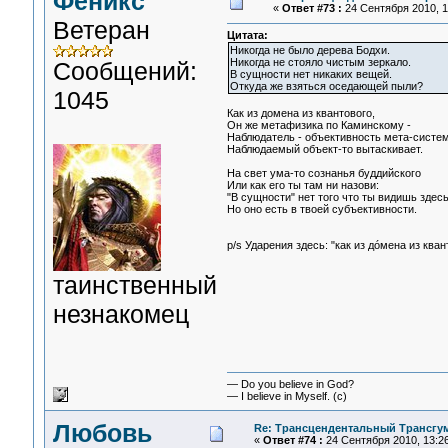
Феникс
«
Ответ #73 :
24 Сентября 2010, 1
Ветеран
Цитата:
Никогда не было дерева Бодхи.
Никогда не стояло чистым зеркало.
Сообщений:
В сущности нет никаких вещей.
Откуда же взяться оседающей пыли?
1045
Как из домена из квантового,
Он же метафизика по Каминскому -
Наблюдатель - объективность мета-систем
Наблюдаемый объект-то вытаскивает.
На свет ума-то сознанья буддийского
Или как его ты там ни назови:
"В сущности" нет того что ты видишь здесь
Но оно есть в твоей субъективности.
p/s Ударения здесь: "как из дóмена из квант
таинственный
незнакомец
— Do you believe in God?
— I believe in Myself. (c)
Любовь
Re: Трансцендентальный Трансгу
«
Ответ #74 :
24 Сентября 2010, 13:26