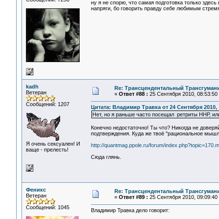
ну я не спорю, что самая подготовка только здес
напряги, бо говорить правду себе любимым стремя
kadh
Re: Трансцендентальный Трансгумани
Ветеран
«
Ответ #88 :
25 Сентября 2010, 08:53:50
Сообщений: 1207
Цитата: Владимир Травка от 24 Сентября 2010, 
Нет, но я раньше часто посещал ретриты ННР, или
Конечно недостаточно! Ты что? Никогда не довер
подтверждения. Куда же твоё "рациональное мышл
Я очень сексуален! И
http://quantmag.ppole.ru/forum/index.php?topic=17
ваще - прелесть!
Сюда глянь.
Феникс
Re: Трансцендентальный Трансгумани
Ветеран
«
Ответ #89 :
25 Сентября 2010, 09:09:40
Сообщений: 1045
Владимир Травка дело говорит: