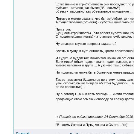
Естественно и атрибутивность они порождают по 
субъект - активно, как бытие("Я - есьмь!")
объект - пассивно, как объективное отношение ...
Потому и можно сказать, что бытие(субъекта) - н
А существование(объекта) - субстанционально (а
При этом:
Сущность(троичность) - это аспект субстанции, гл
Отношение(двоичность) - это аспект субстанции, 
Ну и нахрен глупые вопросы задавать?
Влезть в душу, в субъектность, кроме собственной,
И судить о буддистах можно только как об объекта
Если живой объект сдох - значит, сдох, нахрен, и 
живого человека и трупа ... А уж чего там с субъ
Но и домыслы могут быть более или менее правд
Так вот домыслы буддологов по этому поводу для м
увы, сколько бы не пиздели об этом буддологи ... 
сгнил полностью) ...
Ну а легенды - они и есть легенды ... и фильтров
продающие свою землю и свободу за связку цвет
«
Последнее редактирование: 24 Сентября 2010, 
"Я - есмь Истина и Путь, Альфа и Омега ..."(с)
Quangel