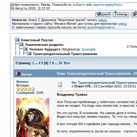
Добро пожаловать,
Гость
. Пожалуйста,
войдите
или
зарегистрируйтесь
.
06 Августа 2026, 11:23:33
Новости:
Книгу С.Доронина "Квантовая магия" читать
здесь
Материалы старого сайта "Физика Магии" доступны для просмотра
здесь
О замеченных глюках просьба писать на почту
quantmag@mail.ru
Квантовый Портал
Тематические разделы
0 Поль
Человек будущего
(Модератор:
Quangel
)
Трансцендентальный Трансгуманизм.
Страниц:
1
...
4
5
[
6
]
7
8
...
16
Все
Тема: Трансцендентальный Трансгуманизм. (Пр
Автор
Феникс
Re: Трансцендентальный Трансгумани
Ветеран
«
Ответ #75 :
24 Сентября 2010, 13:29:51
Сообщений: 1045
Владимир Травка
Ага! Получал прибежище у тибетских сатанистов! 
пока не поздно. Господь наш милостив, и простит, 
Но это шутка. В основном. На самом деле я очень 
Видел его изнутри, можно сказать. То, что ты говор
А вот четыре БИ я одобряю уже гораздо менее... Н
Кстати, ограниченность (если не сказать - глупос