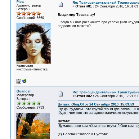
Pipa
Re: Трансцендентальный Трансгумани
Администратор
«
Ответ #81 :
24 Сентября 2010, 16:31:03
Ветеран
Владимир Травка
, ау!
Сообщений: 3660
Когда вы нам расскажите про успехи (или неуда
поделиться можете?
Квантовая
инструменталистка
Quangel
Re: Трансцендентальный Трансгумани
Модератор
«
Ответ #82 :
24 Сентября 2010, 17:21:51
Ветеран
Цитата: Oleg.Ol от 24 Сентября 2010, 15:09:59
Сообщений: 7733
Ну да, буддизм - это крутой герыч для лохов ...
будет, чем все это западное магическо-оккультно
Цитата:
Думаешь, они там лбом о пол стучат? Они там пру
(c) Пелевин "Чапаев и Пустота"