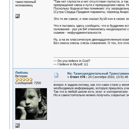
"Там нет глупости и нет отсутствия глупости, и та
таинственный
прекращения гавна и пути к прекращению гавна. Н
незнакомец
Поскольку бодхисаттвы понимают эту запредельную м
(Сутра Сердца Праджня-парамиты, перевод Анарх
Это то же самое, о чем сказал Хуэй-нэн в своих з
Что я пытаюсь здесь сообщить: что в буддизме ес
положения - раз уж БИ отменялись неоднократно с
скажем - нефундаментальности.
Ну, а на их классическую двенадцатичленную взаи
Без смеха сквозь слезы сожаления. О тех, кто отн
— Do you believe in God?
— I believe in Myself. (c)
Любовь
Re: Трансцендентальный Трансгумани
Ветеран
«
Ответ #76 :
24 Сентября 2010, 13:41:46
Сообщений: 7250
вопрос я задала потому, как это само стало у мен
необходимую информацию, которую пришлось учит
Так что в любой школе есть экзо- и эзотерических 
Но и самостоятельно можно получать сокрытые зна