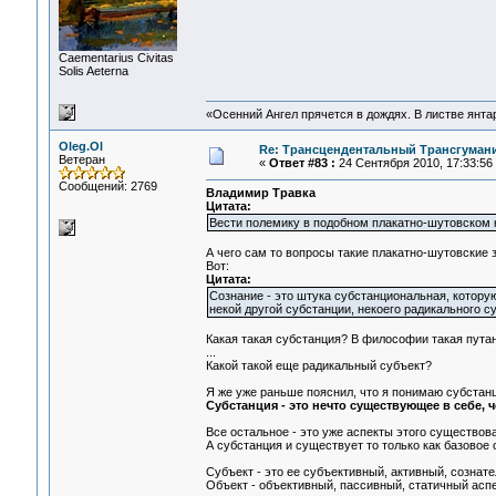
Сaementarius Civitas
Solis Aeterna
«Осенний Ангел прячется в дождях. В листве янтарн
Oleg.Ol
Re: Трансцендентальный Трансгумани
Ветеран
«
Ответ #83 :
24 Сентября 2010, 17:33:56
Сообщений: 2769
Владимир Травка
Цитата:
Вести полемику в подобном плакатно-шутовском 
А чего сам то вопросы такие плакатно-шутовские
Вот:
Цитата:
Сознание - это штука субстанциональная, котору
некой другой субстанции, некоего радикального с
Какая такая субстанция? В философии такая путан
...
Какой такой еще радикальный субъект?
Я же уже раньше пояснил, что я понимаю субстан
Субстанция - это нечто существующее в себе, ч
Все остальное - это уже аспекты этого существова
А субстанция и существует то только как базовое
Субъект - это ее субъективный, активный, сознате
Объект - объективный, пассивный, статичный аспе