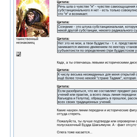
Цитата:
Речь шла о чувстве "я" - чувстве самоощущения 
субстанционального я нет - есть только совокуп
это "я" и возникает.
Цитата:
Сознание - это штука субстанциональная, котору
некой другой субстанции, некоего радикального с
Цитата:
таинственный
незнакомец
Нет это не мои, а твои буддисты - т. е. представ
занимаются именно движением по вектору становл
субъектонсти по определению (при буддистском у
Кадх, а ты отвечаешь левыми историческими диск
Цитата:
К числу весьма неожиданных для меня открытий от
ещё более точно некоей "стране Таджик", котора
Цитата:
Если разобраться, что же составляет предмет раз
учений или практик, а всего лишь линия передач
Кагьюдпа и Гелугпа), обращаясь в прошлое, расс
всех своих традиционных учений.
Какие нахрен линии передачи и исторические фигур
оттуда стереть.
Пожалуйста, ты лучше подтверди или опровергни с
полусказочный Будда Шакъямуни. А - факт отсутст
Олега тоже касается...