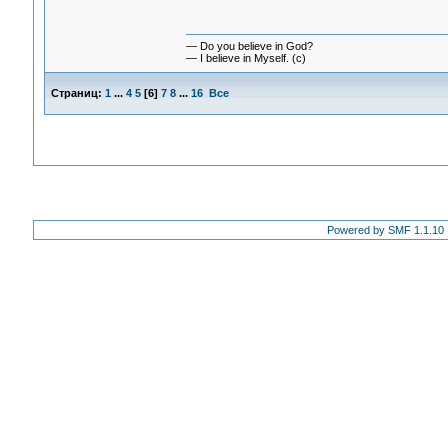
— Do you believe in God?
— I believe in Myself. (c)
Страниц:
1
...
4
5
[
6
]
7
8
...
16
Все
Powered by SMF 1.1.10