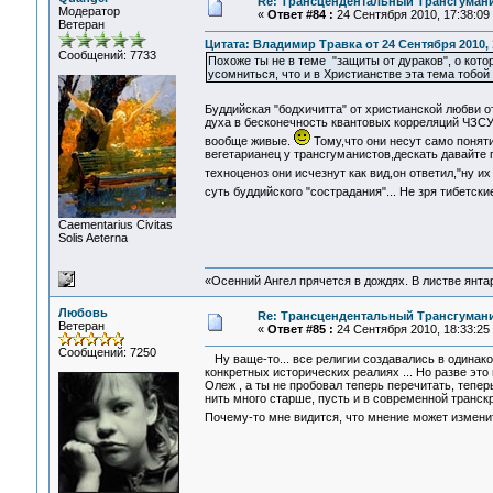
Re: Трансцендентальный Трансгумани
Модератор
«
Ответ #84 :
24 Сентября 2010, 17:38:09
Ветеран
Цитата: Владимир Травка от 24 Сентября 2010, 
Сообщений: 7733
Похоже ты не в теме "защиты от дураков", о кото
усомниться, что и в Христианстве эта тема тобой
Буддийская "бодхичитта" от христианской любви о
духа в бесконечность квантовых корреляций ЧЗСУ
вообще живые.
Тому,что они несут само поняти
вегетарианец у трансгуманистов,дескать давайте п
техноценоз они исчезнут как вид,он ответил,"ну и
суть буддийского "сострадания"... Не зря тибетс
Сaementarius Civitas
Solis Aeterna
«Осенний Ангел прячется в дождях. В листве янтарн
Любовь
Re: Трансцендентальный Трансгумани
Ветеран
«
Ответ #85 :
24 Сентября 2010, 18:33:25
Сообщений: 7250
Ну ваще-то... все религии создавались в одинако
конкретных исторических реалиях ... Но разве это
Олеж , а ты не пробовал теперь перечитать, тепе
нить много старше, пусть и в современной транскр
Почему-то мне видится, что мнение может измен