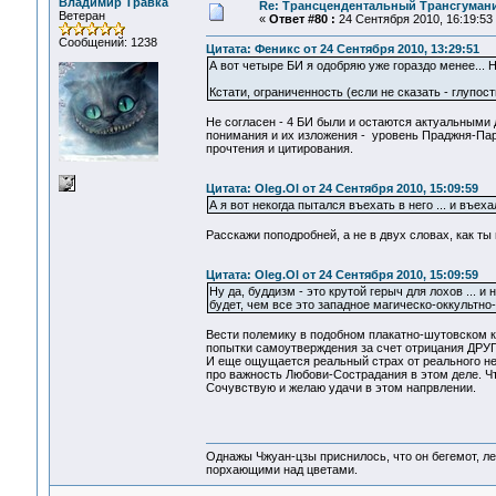
Владимир Травка
Re: Трансцендентальный Трансгумани
Ветеран
«
Ответ #80 :
24 Сентября 2010, 16:19:53
Сообщений: 1238
Цитата: Феникс от 24 Сентября 2010, 13:29:51
А вот четыре БИ я одобряю уже гораздо менее... Н
Кстати, ограниченность (если не сказать - глупо
Не согласен - 4 БИ были и остаются актуальными 
понимания и их изложения - уровень Праджня-Пар
прочтения и цитирования.
Цитата: Oleg.Ol от 24 Сентября 2010, 15:09:59
А я вот некогда пытался въехать в него ... и въеха
Расскажи поподробней, а не в двух словах, как ты 
Цитата: Oleg.Ol от 24 Сентября 2010, 15:09:59
Ну да, буддизм - это крутой герыч для лохов ...
будет, чем все это западное магическо-оккультно
Вести полемику в подобном плакатно-шутовском к
попытки самоутверждения за счет отрицания ДРУГИ
И еще ощущается реальный страх от реального неу
про важность Любови-Сострадания в этом деле. Чт
Сочувствую и желаю удачи в этом напрвлении.
Однажы Чжуан-цзы приснилось, что он бегемот, л
порхающими над цветами.