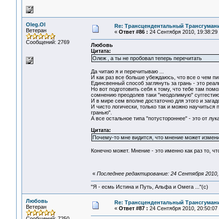
Oleg.Ol
Re: Трансцендентальный Трансгумани
Ветеран
«
Ответ #86 :
24 Сентября 2010, 19:38:29
Сообщений: 2769
Любовь
Цитата:
Олеж , а ты не пробовал теперь перечитать
Да читаю я и перечитываю ...
И как раз все больше убеждаюсь, что все о чем пиш
Единсвенный способ заглянуть за грань - это реал
Но вот подготовить себя к тому, что тебе там помо
сомнению преодолев таки "неодолимую" суггестию ч
И в мире сем вполне достаточно для этого и загад
И чисто логически, только так и можно научиться
гранью".
А все остальное типа "потустороннее" - это от лук
Цитата:
Почему-то мне видится, что мнение может измен
Конечно может. Мнение - это именно как раз то, чт
«
Последнее редактирование: 24 Сентября 2010, 
"Я - есмь Истина и Путь, Альфа и Омега ..."(с)
Любовь
Re: Трансцендентальный Трансгумани
Ветеран
«
Ответ #87 :
24 Сентября 2010, 20:50:07
Сообщений: 7250