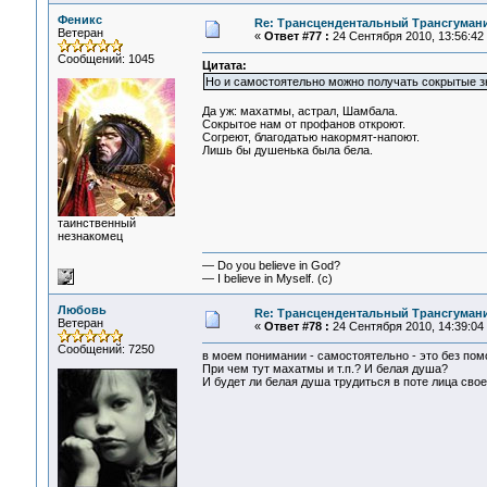
Феникс
Re: Трансцендентальный Трансгумани
Ветеран
«
Ответ #77 :
24 Сентября 2010, 13:56:42
Сообщений: 1045
Цитата:
Но и самостоятельно можно получать сокрытые зн
Да уж: махатмы, астрал, Шамбала.
Сокрытое нам от профанов откроют.
Согреют, благодатью накормят-напоют.
Лишь бы душенька была бела.
таинственный
незнакомец
— Do you believe in God?
— I believe in Myself. (c)
Любовь
Re: Трансцендентальный Трансгумани
Ветеран
«
Ответ #78 :
24 Сентября 2010, 14:39:04
Сообщений: 7250
в моем понимании - самостоятельно - это без помо
При чем тут махатмы и т.п.? И белая душа?
И будет ли белая душа трудиться в поте лица свое