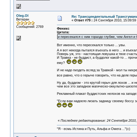
Oleg.Ol
Re: Трансцендентальный Трансгумани
Ветеран
«
Ответ #79 :
24 Сентября 2010, 15:09:59
Сообщений: 2769
Феникс
Цитата:
и пересекался с ним гораздо глубже, чем Ангел и 
Вот именно, что пересекался только ... увы.
А я вот некогда пытался въехать в него ... и въеха
Поверь уж, это - настоящая ловушка и твое счастье
И Травка - не буддист, а буддолог какой-то ... про
ему?
И не надо пиздеть вслед за Травкой - мол ты нихре
все равно, что о герыче говорить, что на деле гер
Ну да, буддизм - это крутой герыч для лохов ... 
чем все это западное магическо-оккультно-шизоте
Рекламный плакат буддистских нелохов на западе
"Если вам надоело лизать задницу своему боссу з
«
Последнее редактирование: 24 Сентября 2010, 
"Я - есмь Истина и Путь, Альфа и Омега ..."(с)