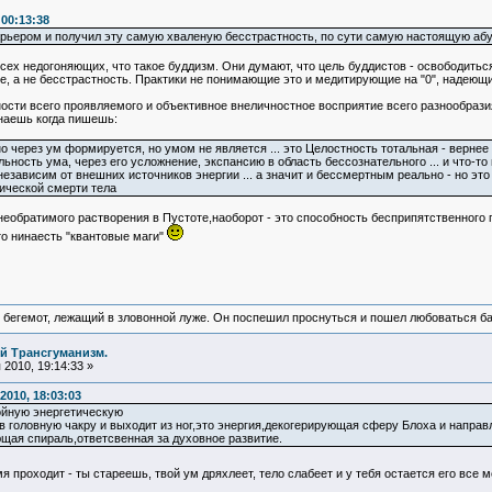
 00:13:38
 барьером и получил эту самую хваленую бесстрастность, по сути самую настоящую абу
ех недогоняющих, что такое буддизм. Они думают, что цель буддистов - освободиться от 
чие, а не бесстрастность. Практики не понимающие это и медитирующие на "0", надеющ
ости всего проявляемого и объективное внеличностное восприятие всего разнообразия
инаешь когда пишешь:
но через ум формируется, но умом не является ... это Целостность тотальная - вернее 
ьность ума, через его усложнение, экспансию в область бессознательного ... и что-т
независим от внешних источников энергии ... а значит и бессмертным реально - но это 
ической смерти тела
необратимого растворения в Пустоте,наоборот - это способность бесприпятственного
о нинаесть "квантовые маги"
 бегемот, лежащий в зловонной луже. Он поспешил проснуться и пошел любоваться б
й Трансгуманизм.
2010, 19:14:33 »
2010, 18:03:03
ойную энергетическую
 в головную чакру и выходит из ног,это энергия,декогерирующая сферу Блоха и направ
щая спираль,ответсвенная за духовное развитие.
я проходит - ты стареешь, твой ум дряхлеет, тело слабеет и у тебя остается его вс