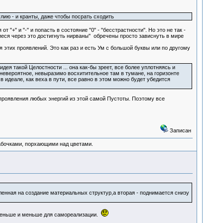
лию - и кранты, даже чтобы посрать сходить
"+" и "-" и попасть в состояние "0" - "бесстрастности". Но это не так -
иеся через это достигнуть нирваны" обречены просто зависнуть в мире
 этих проявлений. Это как раз и есть Ум с большой буквы или по другому
идея такой Целостности ... она как-бы зреет, все более уплотняясь и
о невероятное, невыразимо восхитительное там в тумане, на горизонте
в идеале, как веха в пути, все равно в этом можно будет убедится
 проявления любых энергий из этой самой Пустоты. Поэтому все
Записан
абочками, порхающими над цветами.
ленная на создание материальных структур,а вторая - поднимается снизу
е меньше и меньше для самореализации.