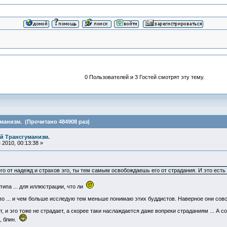
0 Пользователей и 3 Гостей смотрят эту тему.
анизм. (Прочитано 484908 раз)
й Трансгуманизм.
2010, 00:13:38 »
о от надежд и страхов эго, ты тем самым освобождаешь его от страдания. И это есть 
 типа ... для иллюстрации, что ли
во ... и чем больше исследую тем меньше понимаю этих буддистов. Наверное они сов
, и эго тоже не страдает, а скорее таки наслаждается даже вопреки страданиям ... А с
, блин.