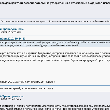
верждающая твои безосновательные утверждения о стремлении буддистов избав
 бегемот, лежащий в зловонной луже. Он поспешил проснуться и пошел любоваться б
й Трансгуманизм.
2010, 20:22:23 »
бря 2010, 19:14:33
я проходит - ты стареешь, твой ум дряхлеет, тело слабеет и у тебя остается его все
ые утверждения о стремлении буддистов избавиться от ума?
 раз возвращаться к критике буддистов,которой я занимался многие годы как с позици
я декогеренции и учение Вишну Дэва,которое внятно заявляет о необходимости услож
х и давно исчерпавших свой энергетический потенциал "древних традициях" просто пу
ября 2010, 20:46:24 от Владимир Травка
»
истве янтарной, в переливах света...» (c)
й Трансгуманизм.
2010, 20:45:54 »
 критикой. Я прошу подтвердить достоверность твоих утверждений в рамках предыдуще
дие. Какой смысл в полемике, если оппонент (т.е. ты) опирается в своих утверждениях 