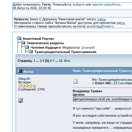
Добро пожаловать,
Гость
. Пожалуйста,
войдите
или
зарегистрируйтесь
.
08 Августа 2026, 03:20:38
Новости:
Книгу С.Доронина "Квантовая магия" читать
здесь
Материалы старого сайта "Физика Магии" доступны для просмотра
здесь
О замеченных глюках просьба писать на почту
quantmag@mail.ru
Квантовый Портал
Тематические разделы
Человек будущего
(Модератор:
Quangel
)
Трансцендентальный Трансгуманизм.
Страниц:
1
...
3
4
[
5
]
6
7
...
16
Все
Тема: Трансцендентальный Трансгум
Автор
Oleg.Ol
Re: Трансцендентальны
Ветеран
«
Ответ #60 :
23 Сентября 
Сообщений: 2769
Владимир Травка
Цитата:
Дисциплинируя свой ум, освобождая ег
Я тут немного "про себя" ... микроэссе
Я вот исследую собственное устройст
У меня, например, ум ваще не страдает
налажденье превратить ... извращенцы