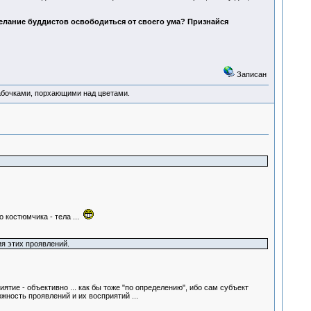
елание буддистов освободиться от своего ума? Признайся
Записан
абочками, порхающими над цветами.
го костюмчика - тела ...
я этих проявлений.
тие - объективно ... как бы тоже "по определению", ибо сам субъект
жность проявлений и их восприятий ...