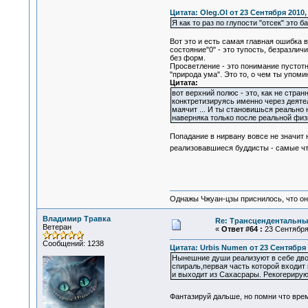
Цитата: Oleg.Ol от 23 Сентября 2010,
Я как то раз по глупости "отсек" это
Вот это и есть самая главная ошибка вс
состояние"0" - это тупость, безразли
без форм.
Просветление - это понимание пустотн
"природа ума". Это то, о чем ты упом
Цитата:
вот верхний полюс - это, как не стран
конктретизируясь именно через деятел
маячит ... И ты становишься реально 
наверняка только после реальной физ
Попадание в нирвану вовсе не значит 
реализовавшиеся буддисты - самые чт
Однажы Чжуан-цзы приснилось, что он
Владимир Травка
Re: Трансцендентальны
Ветеран
«
Ответ #64 :
23 Сентября 
Сообщений: 1238
Цитата: Urbis Numen от 23 Сентября 
Нынешние души реализуют в себе дв
спираль,первая часть которой входит
и выходит из Сахасрары. Рекогерирую
Фантазируй дальше, но помни что врем