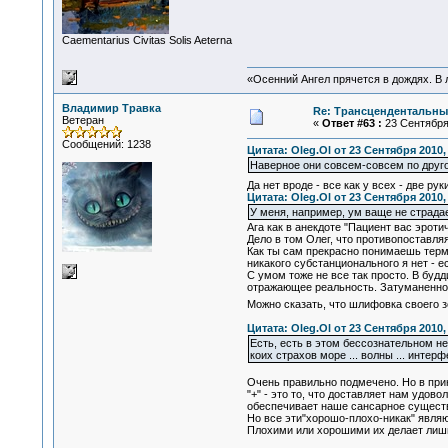
Сaementarius Civitas Solis Aeterna
«Осенний Ангел прячется в дождях. В л
Владимир Травка
Re: Трансцендентальны
Ветеран
«
Ответ #63 :
23 Сентября 
Сообщений: 1238
Цитата: Oleg.Ol от 23 Сентября 2010,
Наверное они совсем-совсем по друг
Да нет вроде - все как у всех - две рук
Цитата: Oleg.Ol от 23 Сентября 2010,
У меня, например, ум ваще не страдает
Ага как в анекдоте "Пациент вас эроти
Дело в том Олег, что противопоставля
Как ты сам прекрасно понимаешь терм
никакого субстанционального я нет - 
С умом тоже не все так просто. В буд
отражающее реальность. Затуманенное
Можно сказать, что шлифовка своего з
Цитата: Oleg.Ol от 23 Сентября 2010,
Есть, есть в этом бессознательном не
коих страхов море ... волны ... интерф
Очень правильно подмечено. Но в при
"+" - это то, что доставляет нам удов
обеспечивает наше сансарное сущест
Но все эти"хорошо-плохо-никак" явля
Плохими или хорошими их делает лишь 