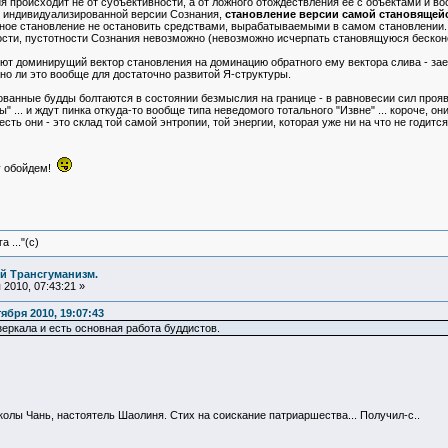
я происходит не от субъективности, а от ложного отождествления ее с объектами и во
 индивидуализированной версии Сознания,
становление версии самой становящейс
вное становление не остановить средствами, вырабатываемыми в самом становлении.
сти, пустотности Сознания невозможно (невозможно исчерпать становящуюся бесконеч
т доминирущий вектор становления на доминацию обратного ему вектора слива - заеди
но ли это вообще для достаточно развитой Я-структуры.
зованные будды болтаются в состоянии безмыслия на границе - в равновесии сил прояв
" ... и ждут пинка откуда-то вообще типа неведомого тотального "Извне" ... короче,
 есть они - это склад той самой энтропии, той энергии, которая уже ни на что не годит
у обойдем!
 ..."(с)
й Трансгуманизм.
2010, 07:43:21 »
бря 2010, 19:07:43
еркала и есть основная работа буддистов.
колы Чань, настоятель Шаолиня. Стих на соискание патриаршества... Получил-с..