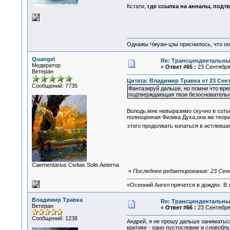
Кстати,
где ссылка на анналы, подт
Однажы Чжуан-цзы приснилось, что он
Quangel
Re: Трансцендентальны
Модератор
«
Ответ #65 :
23 Сентября 
Ветеран
Цитата: Владимир Травка от 23 Сентя
Сообщений: 7735
Фантазируй дальше, но помни что врем
подтверждающая твои безосновательн
Володь,мне невыразимо скучно в сотый
полноценная Физика Духа,она же теори
этого продолжать копаться в истлевши
Сaementarius Civitas Solis Aeterna
«
Последнее редактирование: 23 Сент
«Осенний Ангел прячется в дождях. В л
Владимир Травка
Re: Трансцендентальны
Ветеран
«
Ответ #66 :
23 Сентября 
Сообщений: 1238
Андрей, я не прошу дальше заниматься
критике - одно пустословие и словоблу