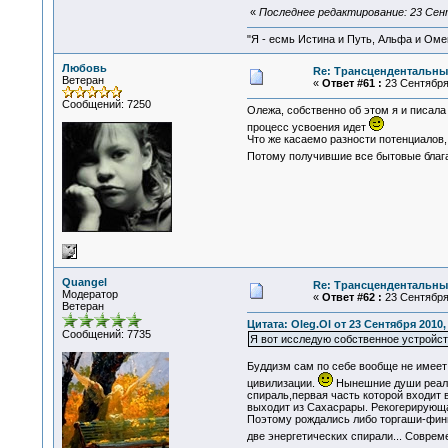
«
Последнее редактирование: 23 Сент
"Я - есмь Истина и Путь, Альфа и Омега
Любовь
Re: Трансцендентальны
Ветеран
«
Ответ #61 :
23 Сентября 
Сообщений: 7250
Олежа, собственно об этом я и писала 
процесс усвоения идет
Что же касаемо разности потенциалов,
Потому получившие все бытовые блага,
Quangel
Re: Трансцендентальны
Модератор
«
Ответ #62 :
23 Сентября 
Ветеран
Цитата: Oleg.Ol от 23 Сентября 2010,
Сообщений: 7735
Я вот исследую собственное устройст
Буддизм сам по себе вообще не имеет
цивилизации.
Нынешние души реали
спираль,первая часть которой входит 
выходит из Сахасрары. Рекогерирующа
Поэтому рождались либо торгаши-фини
две энергетических спирали... Совре