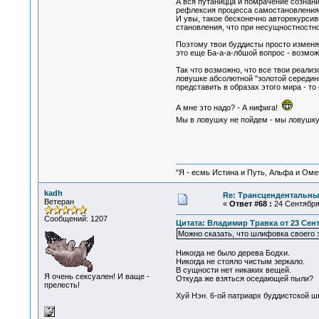
А вся путаницца и помрачение сознани
рефлексия процесса самостановления
И увы, такое бесконечно авторекурси
становления, что при несущностностно
Поэтому твои буддисты просто изменяю
это еще Ба-а-а-лбшой вопрос - возмож
Так что возможно, что все твои реали
ловушке абсолютной "золотой середины
представить в образах этого мира - то
А мне это надо? - А нифига!
Мы в ловушку не пойдем - мы ловушк
"Я - есмь Истина и Путь, Альфа и Омега
kadh
Re: Трансцендентальны
Ветеран
«
Ответ #68 :
24 Сентября 
Сообщений: 1207
Цитата: Владимир Травка от 23 Сентя
Можно сказать, что шлифовка своего з
Никогда не было дерева Бодхи.
Никогда не стояло чистым зеркало.
В сущности нет никаких вещей.
Я очень сексуален! И ваще -
Откуда же взяться оседающей пыли?
прелесть!
Хуй Нэн. 6-ой патриарх буддистской ш