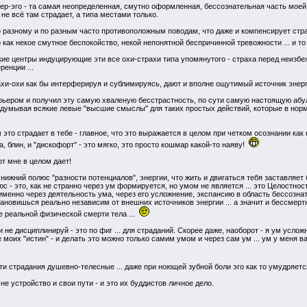
тер-эго - та самая неопределенная, смутно оформленная, бессознательная часть моей
, не всё там страдает, а типа местами только.
о разному и по разным часто противоположным поводам, что даже и компенсирует страда
о как некое смутное беспокойство, некой непонятной беспричинной тревожности ... и то
кие центры индуцирующие эти все охи-страхи типа упомянутого - страха перед неизбе
ренции ...
ахи-охи как бы интерферируя и сублимируясь, дают и вполне ощутимый источник энерги
 барьером и получил эту самую хваленую бесстрастность, по сути самую настоящую абул
ыдумывая всякие левые "высшие смыслы" для таких простых действий, которые в нор
ам это страдает в тебе - главное, что это выражается в целом при четком осознании к
, блин, и "дискофорт" - это мягко, это просто кошмар какой-то наяву!
т мне в целом дает!
 нижний полюс "разности потенциалов", энергии, что жить и двигаться тебя заставля
с - это, как не странно через ум формируется, но умом не является ... это Целостност
именно через деятельность ума, через его усложнение, экспансию в область бессознат
становишься реально независим от внешних источников энергии ... а значит и бессмертн
е реальной физической смерти тела ...
и не дисциплинируй - это по фиг ... для страданий. Скорее даже, наоборот - я ум усл
е моих "истин" - и делать это можно только самим умом и через сам ум ... ум у меня
ти страдания душевно-телесные ... даже при ноющей зубной боли эго как то умудряет
не устройство и свои пути - и это их буддистов личное дело.