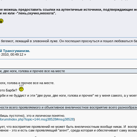
ы не можешь предоставить ссылки на аутентичные источники, подтверждающие ж
и не юли -"лень,скучно,неохота".
 бегемот, лежащий в зловонной луже. Он поспешил проснуться и пошел любоваться б
й Трансгуманизм.
2010, 00:49:12 »
ки, две ноги, голова и прочее все на месте
ноги, голова и прочее все на месте.
- это Барби?
рби и не буддист и эти "две руки, две ноги, голова и прочее" не у меня самого, а у мое
ности всего проявляемого и объективное внеличностное восприятие всего разнообрази
бишь пустотно), это и логически понятно.
ru/forum/index.php?topic=144.msg38528#msg38528
)
ует, что восприятие проявлений не может быть внеличностным вообще никак. И восприя
тивное - это и есть сам проявляющий "агент", среда которая и обеспечивает саму возмо