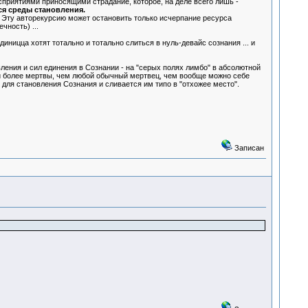
сприятиями приносящими страдание, которое, на деле всего лишь -
я среды становления.
 Эту авторекурсию может остановить только исчерпание ресурса
ность) ...
ницца хотят тотально и тотально слиться в нуль-девайс сознания ... и
ления и сил единения в Сознании - на "серых полях лимбо" в абсолютной
 они более мертвы, чем любой обычный мертвец, чем вообще можно себе
ся для становления Сознания и сливается им типо в "отхожее место".
Записан