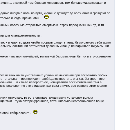
 души ... в которой чем больше копаешься, тем больше удивляешься и
ние иногда в ноль на пути, и они не доходят до осознания и "раздачи по-
 только иногда, временами ...
жными болезнью-старостью-смертью и страх перед жизнью и тд. и тп. ...
и для жизнедеятельности ...
ию - и кранты, даже чтобы посрать сходить, надо было самого себя долго
мальном состоянии автоматом делаешь и ваще не паришься ни умом, ни
ак некое чувство полнейшей, тотальной безсмыслицы бытия и это осознание
ет без всяких на то умственных усилий осмысления при абсолютно любых
ь тотальная - вернее идея такой Целостности ... она как-бы зреет, все
ельного ... и что-то невероятное, невыразимо восхитительное там в
ым реально - но это в идеале, как веха в пути, все равно в этом можно
ожняю и отпускаю, то есть снимаю дисциплину установок всяких
 ваще таки штука авторекурсивная, потенциально неограниченная ваще
ся свой кайф словить.