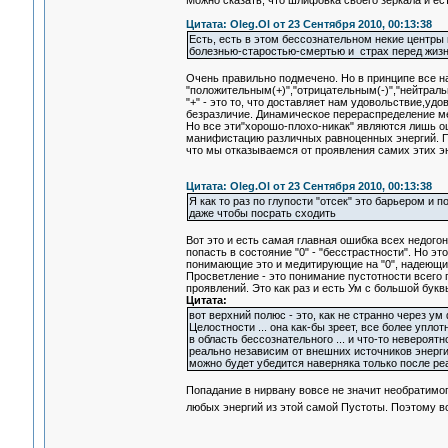
Можно сказать, что шлифовка своего зеркала и ес
Цитата: Oleg.Ol от 23 Сентября 2010, 00:13:38
Есть, есть в этом бессознательном некие центры
болезнью-старостью-смертью и страх перед жизнью и
Очень правильно подмечено. Но в принципе все н
"положительным(+)","отрицательным(-)","нейтраль
"+" - это то, что доставляет нам удовольствие,удо
безразличие. Динамическое перераспределение м
Но все эти"хорошо-плохо-никак" являются лишь о
манифистацию различных равноценных энергий. Пл
что мы отказываемся от проявления самих этих эн
Цитата: Oleg.Ol от 23 Сентября 2010, 00:13:38
Я как то раз по глупости "отсек" это барьером и
даже чтобы посрать сходить
Вот это и есть самая главная ошибка всех недогоня
попасть в состояние "0" - "бесстрастности". Но это
понимающие это и медитирующие на "0", надеющие
Просветление - это понимание пустотности всего 
проявлений. Это как раз и есть Ум с большой букв
Цитата:
вот верхний полюс - это, как не странно через ум
Целостности ... она как-бы зреет, все более упл
в область бессознательного ... и что-то невероят
реально независим от внешних источников энергии 
можно будет убедится наверняка только после ре
Попадание в нирвану вовсе не значит необратимог
любых энергий из этой самой Пустоты. Поэтому в