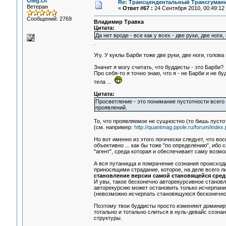
Oleg.Ol
Re: Трансцендентальный Трансгумани
Ветеран
«
Ответ #67 :
24 Сентября 2010, 00:49:12
Сообщений: 2769
Владимир Травка
Цитата:
Да нет вроде - все как у всех - две руки, две ноги
.
Угу. У куклы Барби тоже две руки, две ноги, голова
Значит я могу считать, что буддисты - это Барби
Про себя-то я точно знаю, что я - не Барби и не бу
тела ...
Цитата:
Просветление - это понимание пустотности всего
проявлений.
То, что проявляемое не сущностно (то бишь пустот
(см. например:
http://quantmag.ppole.ru/forum/ind
Но вот именно из этого логически следует, что в
объективно ... как бы тоже "по определению", ибо 
"агент", среда которая и обеспечивает саму возмо
А вся путаницца и помрачение сознания происходи
приносящими страдание, которое, на деле всего 
становление версии самой становящейся сред
И увы, такое бесконечно авторекурсивное станов
авторекурсию может остановить только исчерпани
(невозможно исчерпать становящуюся бесконечност
Поэтому твои буддисты просто изменяют доминиру
тотально и тотально слиться в нуль-девайс сознан
структуры.