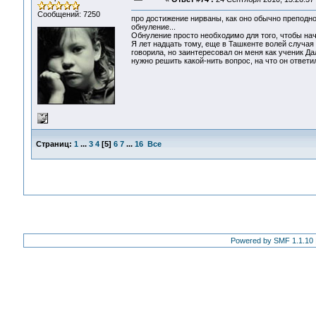
Сообщений: 7250
про достижение нирваны, как оно обычно преподно
обнуление...
Обнуление просто необходимо для того, чтобы нача
Я лет надцать тому, еще в Ташкенте волей случая
говорила, но заинтересовал он меня как ученик Д
нужно решить какой-нить вопрос, на что он ответи
Страниц:
1
...
3
4
[
5
]
6
7
...
16
Все
Powered by SMF 1.1.10