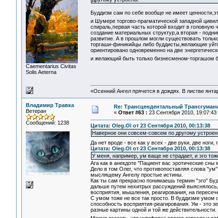
Буддизм сам по себе вообще не имеет ценности,э
и Шумере торгово-прагматической западной циви
спираль,первая часть которой входит в головную 
создание материальных структур,а вторая - подн
развитие. А в прошлом могли существовать тольк
торгаши-финикийцы либо буддисты,желающие уйти 
ориентировано одновременно на две энергетическ
и желающий быть только бизнесменом-торгашом б
Сaementarius Civitas
Solis Aeterna
«Осенний Ангел прячется в дождях. В листве янтарн
Владимир Травка
Re: Трансцендентальный Трансгумани
Ветеран
«
Ответ #63 :
23 Сентября 2010, 19:07:43
Сообщений: 1238
Цитата: Oleg.Ol от 23 Сентября 2010, 00:13:38
Наверное они совсем-совсем по другому устроен
Да нет вроде - все как у всех - две руки, две ноги,
Цитата: Oleg.Ol от 23 Сентября 2010, 00:13:38
У меня, например, ум ваще не страдает, и эго тож
Ага как в анекдоте "Пациент вас эротические сны 
Дело в том Олег, что противопоставляя слова "ум"
мыслящему Ангелу простые истины.
Как ты сам прекрасно понимаешь термин "эго" Бу
дальше путем нехитрых рассуждений выяснялось, 
восприятия, мышления, реагирования, на пересечен
С умом тоже не все так просто. В буддизме умом 
способность восприятия-реагирования. Ум - это з
разные картины одной и той же действительности.