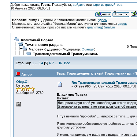
Добро пожаловать,
Гость
. Пожалуйста,
войдите
или
зарегистрируйтесь
.
10 Августа 2026, 06:05:31
Новости:
Книгу С.Доронина "Квантовая магия" читать
здесь
Материалы старого сайта "Физика Магии" доступны для просмотра
здесь
О замеченных глюках просьба писать на почту
quantmag@mail.ru
Квантовый Портал
Тематические разделы
0 Поль
Человек будущего
(Модератор:
Quangel
)
Трансцендентальный Трансгуманизм.
Страниц:
1
...
3
4
[
5
]
6
7
...
16
Все
Тема: Трансцендентальный Трансгуманизм. (Пр
Автор
Oleg.Ol
Re: Трансцендентальный Трансгумани
Ветеран
«
Ответ #60 :
23 Сентября 2010, 00:13:38
Сообщений: 2769
Владимир Травка
Цитата:
Дисциплинируя свой ум, освобождая его от надежд
благородная истина, а не твои домыслы об отказе 
Я тут немного "про себя" ... микроэссе типа ... дл
Я вот исследую собственное устройство ... и че
другому устроены.
У меня, например, ум ваще не страдает, и эго тож