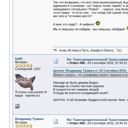
Так что возможно, что все твои реализованные бу
единения в Сознании - на "серых полях лимбо" в а
неведомого тотального "Извне" ... короче, они б
этого мира - то есть они - это склад той самой эн
им типо в "отхожее место".
А мне это надо? - А нифига!
Мы в ловушку не пойдем - мы ловушку обойдем!
"Я - есмь Истина и Путь, Альфа и Омега ..."(с)
kadh
Re: Трансцендентальный Трансгумани
Ветеран
«
Ответ #68 :
24 Сентября 2010, 07:43:21
Сообщений: 1207
Цитата: Владимир Травка от 23 Сентября 2010, 
Можно сказать, что шлифовка своего зеркала и ес
Никогда не было дерева Бодхи.
Никогда не стояло чистым зеркало.
В сущности нет никаких вещей.
Я очень сексуален! И
Откуда же взяться оседающей пыли?
ваще - прелесть!
Хуй Нэн. 6-ой патриарх буддистской школы Чань, 
Владимир Травка
Re: Трансцендентальный Трансгумани
Ветеран
«
Ответ #69 :
24 Сентября 2010, 10:44:15