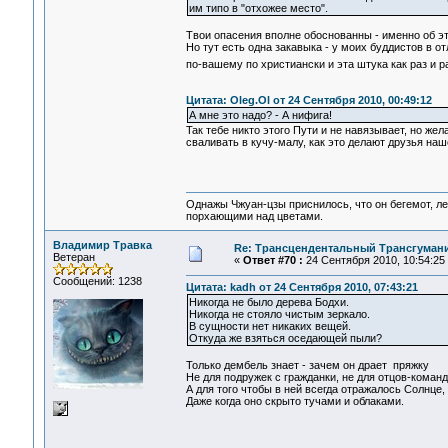
им типо в "отхожее место".
Твои опасения вполне обоснованны - именно об эт
Но тут есть одна закавыка - у моих буддистов в 
по-вашему по христиански и эта штука как раз и р
Цитата: Oleg.Ol от 24 Сентября 2010, 00:49:12
А мне это надо? - А нифига!
Так тебе никто этого Пути и не навязывает, но же
сваливать в кучу-малу, как это делают друзья на
Однажы Чжуан-цзы приснилось, что он бегемот, л
порхающими над цветами.
Владимир Травка
Re: Трансцендентальный Трансгумани
Ветеран
«
Ответ #70 :
24 Сентября 2010, 10:54:25
Сообщений: 1238
Цитата: kadh от 24 Сентября 2010, 07:43:21
Никогда не было дерева Бодхи.
Никогда не стояло чистым зеркало.
В сущности нет никаких вещей.
Откуда же взяться оседающей пыли?
Только дембель знает - зачем он драет пряжку
Не для подружек с гражданки, не для отцов-коман
А для того чтобы в ней всегда отражалось Солнце,
Даже когда оно скрыто тучами и облаками.