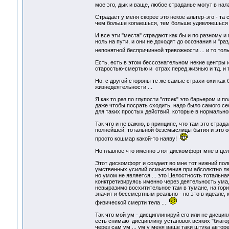
мое эго, дык и ваще, любое страданье могут в нал
Страдает у меня скорее это некое альтер-эго - та
чем больше копаешься, тем больше удивляешься и "
И все эти "места" страдают как бы и по разному 
ноль на пути, и они не доходят до осознания и "ра
непонятной беспричинной тревожности ... и то тол
Есть, есть в этом бессознательном некие центры 
старостью-смертью и страх перед жизнью и тд. и тп.
Но, с другой стороны те же самые страхи-охи как
жизнедеятельности ...
Я как то раз по глупости "отсек" это барьером и 
даже чтобы посрать сходить, надо было самого с
для таких простых действий, которые в нормально
Так что и не важно, в принципе, что там это страд
полнейшей, тотальной безсмыслицы бытия и это осо
просто кошмар какой-то наяву!
Но главное что именно этот дискомфорт мне в цел
Этот дискомфорт и создает во мне тот нижний полю
умственных усилий осмысления при абсолютно любы
но умом не является ... это Целостность тотальная
конктретизируясь именно через деятельность ума, 
невыразимо восхитительное там в тумане, на гориз
значит и бессмертным реально - но это в идеале, 
физической смерти тела ...
Так что мой ум - дисциплинируй его или не дисципл
есть снимаю дисциплину установок всяких "благор
через сам ум ... ум у меня ваще таки штука автор