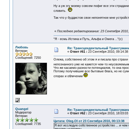
Ну а уж эгу моему совсем пофиг все эти страдани
словить.
Так что у буддистов свое непонятное мне устройств
«
Последнее редактирование: 23 Сентября 2010, 
"Я - есмь Истина и Путь, Альфа и Омега ..."(с)
Любовь
Re: Трансцендентальный Трансгумани
Ветеран
«
Ответ #61 :
23 Сентября 2010, 09:14:38
Сообщений: 7250
Олежа, собственно об этом я и писала про страхи -
непознанного уже не кажется чем-то неусвояемым
Что же касаемо разности потенциалов, то она про
Потому получившие все бытовые блага, но не сум
спорах и обличении
Quangel
Re: Трансцендентальный Трансгумани
Модератор
«
Ответ #62 :
23 Сентября 2010, 18:03:03
Ветеран
Цитата: Oleg.Ol от 23 Сентября 2010, 00:13:38
Сообщений: 7735
Я вот исследую собственное устройство ... и че
другому устроены.