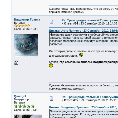
Однажы Чжуан-цзы приснилось, что он бегемот, л
порхающими над цветами.
Владимир Травка
Re: Трансцендентальный Трансгумани
Ветеран
«
Ответ #64 :
23 Сентября 2010, 19:14:33
Сообщений: 1238
Цитата: Urbis Numen от 23 Сентября 2010, 18:03
Нынешние души реализуют в себе двойную энерг
спираль,первая часть которой входит в головную 
создание материальных структур,а вторая - подн
развитие.
Фантазируй дальше, но помни что время проходит 
для самореализации.
Кстати,
где ссылка на анналы, подтверждающая
Однажы Чжуан-цзы приснилось, что он бегемот, л
порхающими над цветами.
Quangel
Re: Трансцендентальный Трансгумани
Модератор
«
Ответ #65 :
23 Сентября 2010, 20:22:23
Ветеран
Цитата: Владимир Травка от 23 Сентября 2010, 
Сообщений: 7735
Фантазируй дальше, но помни что время проходит 
для самореализации. Кстати, где ссылка на анн
избавиться от ума?