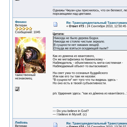
Однажы Чжуан-цзы приснилось, что он бегемот, л
порхающими над цветами.
Феникс
Re: Трансцендентальный Трансгумани
Ветеран
«
Ответ #73 :
24 Сентября 2010, 12:50:45
Сообщений: 1045
Цитата:
Никогда не было дерева Бодхи.
Никогда не стояло чистым зеркало.
В сущности нет никаких вещей.
Откуда же взяться оседающей пыли?
Как из домена из квантового,
Он же метафизика по Каминскому -
Наблюдатель - объективность мета-системная -
Наблюдаемый объект-то вытаскивает.
На свет ума-то сознанья буддийского
таинственный
Или как его ты там ни назови:
незнакомец
"В сущности" нет того что ты видишь здесь -
Но оно есть в твоей субъективности.
p/s Ударения здесь: "как из дóмена из квантóвого...
— Do you believe in God?
— I believe in Myself. (c)
Любовь
Re: Трансцендентальный Трансгумани
Ветеран
«
Ответ #74 :
24 Сентября 2010, 13:26:37