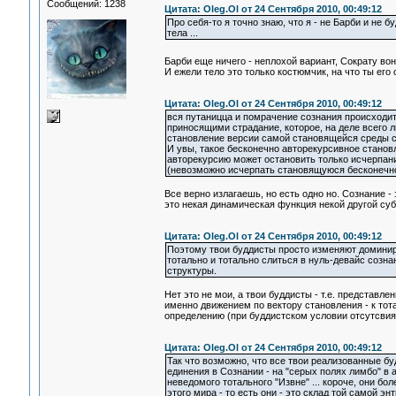
Сообщений: 1238
Цитата: Oleg.Ol от 24 Сентября 2010, 00:49:12
Про себя-то я точно знаю, что я - не Барби и не бу
тела ...
Барби еще ничего - неплохой вариант, Сократу в
И ежели тело это только костюмчик, на что ты его
Цитата: Oleg.Ol от 24 Сентября 2010, 00:49:12
вся путаницца и помрачение сознания происходит
приносящими страдание, которое, на деле всего
становление версии самой становящейся среды с
И увы, такое бесконечно авторекурсивное стано
авторекурсию может остановить только исчерпани
(невозможно исчерпать становящуюся бесконечнос
Все верно излагаешь, но есть одно но. Сознание 
это некая динамическая функция некой другой суб
Цитата: Oleg.Ol от 24 Сентября 2010, 00:49:12
Поэтому твои буддисты просто изменяют доминиру
тотально и тотально слиться в нуль-девайс сознан
структуры.
Нет это не мои, а твои буддисты - т.е. представл
именно движением по вектору становления - к тот
определению (при буддистском условии отсутсвия
Цитата: Oleg.Ol от 24 Сентября 2010, 00:49:12
Так что возможно, что все твои реализованные бу
единения в Сознании - на "серых полях лимбо" в 
неведомого тотального "Извне" ... короче, они б
этого мира - то есть они - это склад той самой эн