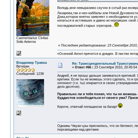
Володь,мне невыразимо скучно в сотый раз возвра
Лазарева,так и нео-каббалы или Новой Духовности.
Дэва,которое внятно заявляет о необходимости у
копаться в истлевших и давно исчерпавших свой 
последователей старых эгрегоров...
Сaementarius Civitas
Solis Aeterna
«
Последнее редактирование: 23 Сентября 2010,
«Осенний Ангел прячется в дождях. В листве янтарн
Владимир Травка
Re: Трансцендентальный Трансгумани
Ветеран
«
Ответ #66 :
23 Сентября 2010, 20:45:54
Сообщений: 1238
Андрей, я не прошу дальше заниматься критикой.
критики. Если ты не можешь этого сделать, то и г
оппонент (т.е. ты) опирается в своих утверждениях
дело десятое).
Правильно ли я тебя понял, что ты не можеш
буддистов освободиться от своего ума? Призна
Короче, отвечай попацански за базар!
Однажы Чжуан-цзы приснилось, что он бегемот, л
порхающими над цветами.