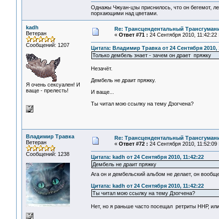
Однажы Чжуан-цзы приснилось, что он бегемот, л
порхающими над цветами.
kadh
Re: Трансцендентальный Трансгумани
Ветеран
«
Ответ #71 :
24 Сентября 2010, 11:42:22 
Сообщений: 1207
Цитата: Владимир Травка от 24 Сентября 2010, 
Только дембель знает - зачем он драет пряжку
Незачёт.
Дембель не драит пряжку.
Я очень сексуален! И
ваще - прелесть!
И ваще...
Ты читал мою ссылку на тему Дзогчена?
Владимир Травка
Re: Трансцендентальный Трансгумани
Ветеран
«
Ответ #72 :
24 Сентября 2010, 11:52:09 
Сообщений: 1238
Цитата: kadh от 24 Сентября 2010, 11:42:22
Дембель не драит пряжку
Ага он и дембельский альбом не делает, он вооб
Цитата: kadh от 24 Сентября 2010, 11:42:22
Ты читал мою ссылку на тему Дзогчена?
Нет, но я раньше часто посещал ретриты ННР, или