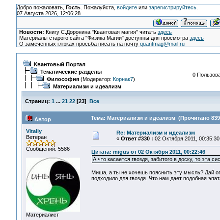
Добро пожаловать,
Гость
. Пожалуйста,
войдите
или
зарегистрируйтесь
.
07 Августа 2026, 12:06:28
Новости:
Книгу С.Доронина "Квантовая магия" читать
здесь
Материалы старого сайта "Физика Магии" доступны для просмотра
здесь
О замеченных глюках просьба писать на почту
quantmag@mail.ru
Квантовый Портал
Тематические разделы
0 Пользова
Философия
(Модератор:
Корнак7
)
Материализм и идеализм
Страниц:
1
...
21
22
[
23
]
Все
Тема: Материализм и идеализм (Прочитано 839
Автор
Vitaliy
Re: Материализм и идеализм
Ветеран
«
Ответ #330 :
02 Октября 2011, 00:35:30
Сообщений: 5586
Цитата: migus от 02 Октября 2011, 00:22:46
А что касается гвоздя, забитого в доску, то эта
Миша, а ты не хочешь пояснить эту мысль? Дай оп
подходило для гвоздя. Что нам дает подобная эпа
Материалист