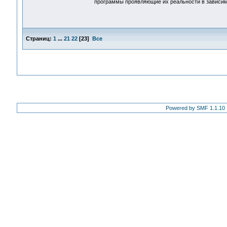
программы проявляющие их реальности в зависим
Страниц:
1
...
21
22
[
23
]
Все
Powered by SMF 1.1.10