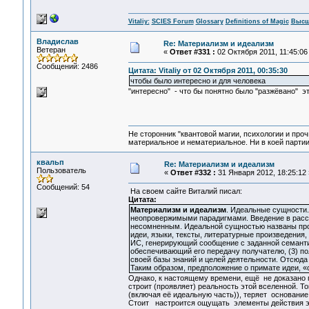
Vitaliy:
SCIES Forum
Glossary
Definitions of Magic
Высш
Владислав
Re: Материализм и идеализм
Ветеран
«
Ответ #331 :
02 Октября 2011, 11:45:06
Сообщений: 2486
Цитата: Vitaliy от 02 Октября 2011, 00:35:30
чтобы было интересно и для человека
"интересно" - что бы понятно было "разжёвано" эт
Не сторонник "квантовой магии, психологии и проч
материальное и нематериальное. Ни в коей партии
квальп
Re: Материализм и идеализм
Пользователь
«
Ответ #332 :
31 Января 2012, 18:25:12 
Сообщений: 54
На своем сайте Виталий писал:
Цитата:
Материализм и идеализм
. Идеальные сущности
неопровержимыми парадигмами. Введение в рассм
несомненным. Идеальной сущностью названы проц
идеи, языки, тексты, литературные произведения
ИС, генерирующий сообщение с заданной семанти
обеспечивающий его передачу получателю, (3) по
своей базы знаний и целей деятельности. Отсюда
Таким образом, предположение о примате идеи, «
Однако, к настоящему времени, ещё не доказано 
строит (проявляет) реальность этой вселенной. Т
(включая её идеальную часть)), теряет основание
Стоит настроится ощущать элементы действия эт