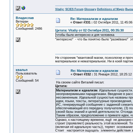
Vitaliy:
SCIES Forum
Glossary
Definitions of Magic
Высш
Владислав
Re: Материализм и идеализм
Ветеран
«
Ответ #331 :
02 Октября 2011, 11:45:06
Сообщений: 2486
Цитата: Vitaliy от 02 Октября 2011, 00:35:30
чтобы было интересно и для человека
"интересно" - что бы понятно было "разжёвано" эт
Не сторонник "квантовой магии, психологии и проч
материальное и нематериальное. Ни в коей партии
квальп
Re: Материализм и идеализм
Пользователь
«
Ответ #332 :
31 Января 2012, 18:25:12 
Сообщений: 54
На своем сайте Виталий писал:
Цитата:
Материализм и идеализм
. Идеальные сущности
неопровержимыми парадигмами. Введение в рассм
несомненным. Идеальной сущностью названы проц
идеи, языки, тексты, литературные произведения
ИС, генерирующий сообщение с заданной семанти
обеспечивающий его передачу получателю, (3) по
своей базы знаний и целей деятельности. Отсюда
Таким образом, предположение о примате идеи, «
Однако, к настоящему времени, ещё не доказано 
строит (проявляет) реальность этой вселенной. Т
(включая её идеальную часть)), теряет основание
Стоит настроится ощущать элементы действия эт