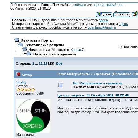
Добро пожаловать,
Гость
. Пожалуйста,
войдите
или
зарегистрируйтесь
.
06 Августа 2026, 21:30:20
Новости:
Книгу С.Доронина "Квантовая магия" читать
здесь
Материалы старого сайта "Физика Магии" доступны для просмотра
здесь
О замеченных глюках просьба писать на почту
quantmag@mail.ru
Квантовый Портал
Тематические разделы
0 Пользоват
Философия
(Модератор:
Корнак7
)
Материализм и идеализм
Страниц:
1
...
21
22
[
23
]
Все
Тема: Материализм и идеализм (Прочитано 838
Автор
Vitaliy
Re: Материализм и идеализм
Ветеран
«
Ответ #330 :
02 Октября 2011, 00:35:30
Сообщений: 5586
Цитата: migus от 02 Октября 2011, 00:22:46
А что касается гвоздя, забитого в доску, то эта
Миша, а ты не хочешь пояснить эту мысль? Дай оп
подходило для гвоздя. Что нам дает подобная эпа
Материалист