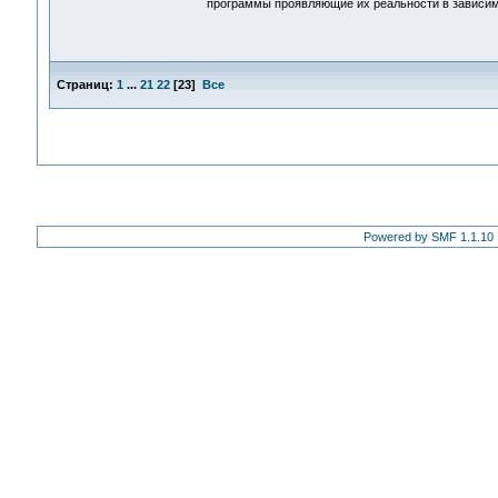
программы проявляющие их реальности в зависим
Страниц:
1
...
21
22
[
23
]
Все
Powered by SMF 1.1.10