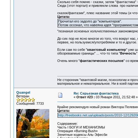
Сколько себя помню - сказки, затем "фантастика" -
Сюда (этот портал) и привлекли слова про наличи
сказок/фантазии", плюс название этой темы (и чт
Цитата:
Прочитал его задолго до "компьютеров".
Потом осознал, что навеяна идея "программисто
"
познания основных количественных закономерн
До сих пор не ясно многое из того, что вокруг нас
первее, но пользуемся/употребляем и то и другое.
Если сам по себе "
квантовый компьютер
" уже ш
обозреваемые границы" ... что-то типа "
Вечность
"
Очень много "
фантастических посылов
" со вре
Не сторонник "квантовой магии, психологии и проч
материальное и нематериальное. Ни в коей партии
Quangel
Re: Серьезная фантастика
Ветеран
«
Ответ #23 :
03 Января 2011, 21:52:48 »
Сообщений: 7733
Крайне рекомендую новый роман Виктора Пелевин
Цитата:
http://freebooks.net.ua/uploads/posts/2010-12/129
Содеражние:
Часть I БОГИ И МЕХАНИЗМЫ
Операция «Burning Вush»
Зенитные кодексы Аль-Эфесби