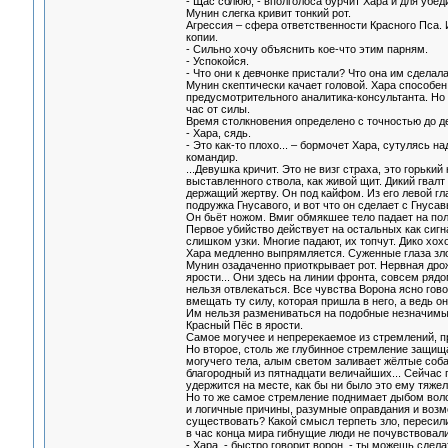
- Щас сблюю, - вполголоса бурчит Хара и для уб
Мунин слегка кривит тонкий рот.
Агрессия – сфера ответственности Красного Пса. 
копии.
- Сильно хочу объяснить кое-что этим парням.
- Успокойся.
- Что они к девчонке пристали? Что она им сделал
Мунин скептически качает головой. Хара способен
предусмотрительного аналитика-консультанта. Но 
час от силы.
Время столкновения определено с точностью до де
- Хара, сядь.
- Это как-то плохо... – бормочет Хара, сутулясь 
командир.
...Девушка кричит. Это не визг страха, это горьки
выставленного ствола, как живой щит. Дикий гвалт
держащий жертву. Он под кайфом. Из его левой гл
подружка Гнусавого, и вот что он сделает с Гнуса
Он бьёт ножом. Вмиг обмякшее тело падает на пол
Первое убийство действует на остальных как сигн
слишком узки. Многие падают, их топчут. Дико хох
Хара медленно выпрямляется. Суженные глаза зло
Мунин озадаченно приоткрывает рот. Нервная дрож
ярости... Они здесь на линии фронта, совсем рядо
нельзя отвлекаться. Все чувства Ворона ясно гов
вмещать ту силу, которая пришла в него, а ведь о
Им нельзя размениваться на подобные незначимы
Красный Пёс в ярости.
Самое могучее и непререкаемое из стремлений, п
Но второе, столь же глубинное стремление защища
могучего тела, алым светом заливает жёлтые соба
благородный из пятнадцати величайших... Сейчас
удержится на месте, как бы ни было это ему тяжел
Но то же самое стремление поднимает дыбом воло
и логичные причины, разумные оправдания и возмо
существовать? Какой смысл терпеть зло, пересили
в час конца мира гибнущие люди не почувствовали
- Хара, - быстро говорит ворон, - ты можешь сдел