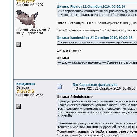
Сообщений: 1207
Цитата: Pipa от 21 Октября 2010, 00:58:30
Из современной фантастики понравилась дилогия 
Конечно, эта фантастика не того "психологическо
Читал. Соглашусь. Очень "сновидческая" вещь, как
Я очень сексуален! И
Типа "паранойя у дайверов" и "паранойя - друг снов
ваще - прелесть!
Цитата: kaminski от 21 Октября 2010, 02:22:16
С юмором и с глубоким пониманием проблемы об
Цитата в тему -
Цитата:
— Да, — сказал он наконец. — Умеете вы загрузит
Владислав
Re: Серьезная фантастика
Ветеран
«
Ответ #22 :
21 Октября 2010, 10:45:56 
Сообщений: 2486
Цитата: Administrator
Принцип работы квантового компьютера основан 
классического аналога. Можно сказать, что нело
теми самыми «таинственными силами», которые пр
состоянии сравнить и сопоставить квантовую за
энергий».
Понимание принципов работы квантового компьют
тонкого мира или квантовых уровней Реальности
Понимания
принципов работы квантового ком
"технической (и гражданской) отрасли".