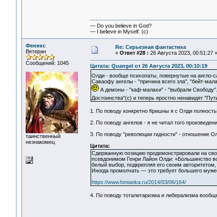
— Do you believe in God?
— I believe in Myself. (c)
Феникс
Re: Серьезная фантастика
Ветеран
«
Ответ #28 :
26 Августа 2023, 00:51:27 
Сообщений: 1045
Цитата: Quangel от 26 Августа 2023, 00:10:19
Олди - вообще психопаты, повернутые на англо-с
Саваофу ангелы - "причина всего зла", "бейт-ма
А демоны - "каф-малахи" - "выбрали Свободу"
Достоинства"(с) и теперь яростно ненавидят "Пут
1. По поводу конкретно Кришны я с Олди полностью
2. По поводу ангелов - я не читал того произведен
3. По поводу "революции гидности" - отношение О
таинственный
незнакомец
Цитата:
Сдержанную позицию продемонстрировали на сво
псевдонимом Генри Лайон Олди: «Большинство воп
белый выбор, подкрепляя его своим авторитетом, 
Иногда промолчать — это требует большего мужест
https://www.fontanka.ru/2014/03/06/164/
4. По поводу тоталитаризма и либерализма вообще 