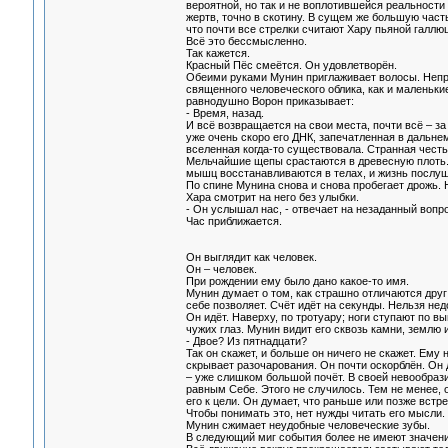
вероятной, но так и не воплотившейся реальности
жертв, точно в скотину. В сущем же большую част
что почти все стрелки считают Хару пьяной галлю
Всё это бессмысленно.
Так кажется.
Красный Пёс смеётся. Он удовлетворён.
Обеими руками Мунин приглаживает волосы. Неприв
священного человеческого облика, как и маленькие
равнодушно Ворон приказывает:
- Время, назад.
И всё возвращается на свои места, почти всё – з
уже очень скоро его ДНК, запечатленная в дальне
вселенная когда-то существовала. Странная честь
Мельчайшие щепы срастаются в древесную плоть.
мышц восстанавливаются в телах, и жизнь послушн
По спине Мунина снова и снова пробегает дрожь. 
Хара смотрит на него без улыбки.
- Он услышал нас, - отвечает на незаданный вопро
Час приближается.
Он выглядит как человек.
Он – человек.
При рождении ему было дано какое-то имя.
Мунин думает о том, как страшно отличаются друг
себе позволяет. Счёт идёт на секунды. Нельзя не
Он идёт. Наверху, по тротуару; ноги ступают по 
чужих глаз. Мунин видит его сквозь камни, землю и
- Двое? Из пятнадцати?
Так он скажет, и больше он ничего не скажет. Ему 
скрывает разочарования. Он почти оскорблён. Он 
– уже слишком большой почёт. В своей невообрази
равным Себе. Этого не случилось. Тем не менее, 
его к цели. Он думает, что раньше или позже встрет
Чтобы понимать это, нет нужды читать его мысли
Мунин сжимает неудобные человеческие зубы.
В следующий миг события более не имеют значени