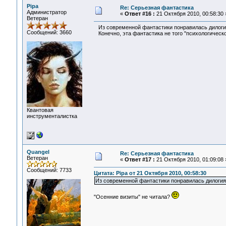
Pipa
Re: Серьезная фантастика
Администратор
«
Ответ #16 :
21 Октября 2010, 00:58:30 
Ветеран
Из современной фантастики понравилась дилогия 
Сообщений: 3660
Конечно, эта фантастика не того "психологическог
Квантовая
инструменталистка
Quangel
Re: Серьезная фантастика
Ветеран
«
Ответ #17 :
21 Октября 2010, 01:09:08 
Сообщений: 7733
Цитата: Pipa от 21 Октября 2010, 00:58:30
Из современной фантастики понравилась дилогия 
"Осенние визиты" не читала?