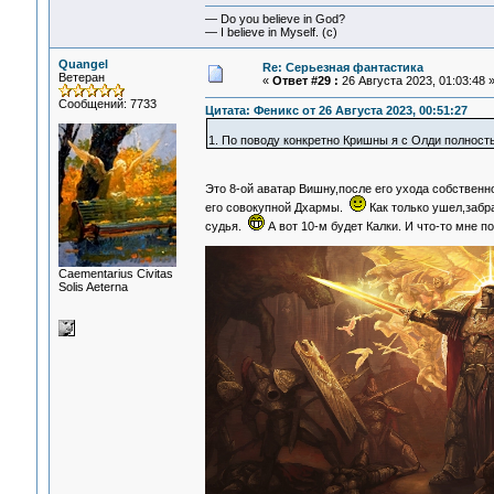
— Do you believe in God?
— I believe in Myself. (c)
Quangel
Re: Серьезная фантастика
Ветеран
«
Ответ #29 :
26 Августа 2023, 01:03:48 
Сообщений: 7733
Цитата: Феникс от 26 Августа 2023, 00:51:27
1. По поводу конкретно Кришны я с Олди полность
Это 8-ой аватар Вишну,после его ухода собственн
его совокупной Дхармы.
Как только ушел,забр
судья.
А вот 10-м будет Калки. И что-то мне 
Сaementarius Civitas
Solis Aeterna