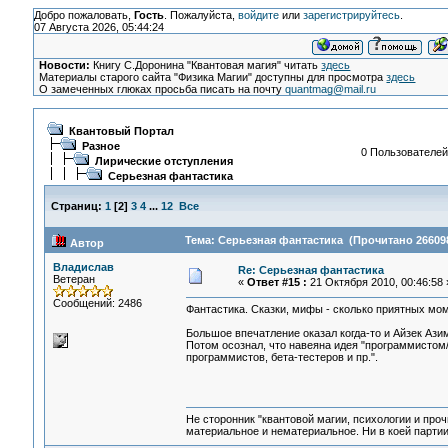
Добро пожаловать,
Гость
. Пожалуйста,
войдите
или
зарегистрируйтесь
.
07 Августа 2026, 05:44:24
Новости:
Книгу С.Доронина "Квантовая магия" читать
здесь
Материалы старого сайта "Физика Магии" доступны для просмотра
здесь
О замеченных глюках просьба писать на почту
quantmag@mail.ru
Квантовый Портал
Разное
0 Пользователей 
Лирические отступления
Серьезная фантастика
Страниц:
1
[
2
]
3
4
...
12
Все
Тема: Серьезная фантастика (Прочитано 266098
Автор
Владислав
Re: Серьезная фантастика
Ветеран
«
Ответ #15 :
21 Октября 2010, 00:46:58 
Сообщений: 2486
Фантастика. Сказки, мифы - сколько приятных моме
Большое впечатление оказал когда-то и Айзек Азим
Потом осознал, что навеяна идея "программистом/
программистов, бета-тестеров и пр.".
Не сторонник "квантовой магии, психологии и проч
материальное и нематериальное. Ни в коей партии