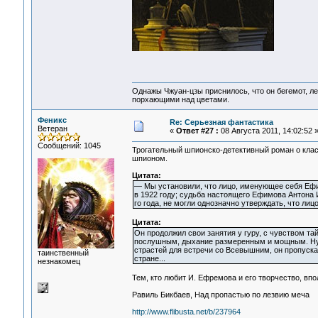
Однажы Чжуан-цзы приснилось, что он бегемот, л
порхающими над цветами.
Феникс
Re: Серьезная фантастика
Ветеран
«
Ответ #27 :
08 Августа 2011, 14:02:52 
Сообщений: 1045
Трогательный шпионско-детективный роман о кла
шпионом.
Цитата:
— Мы установили, что лицо, именующее себя Еф
в 1922 году; судьба настоящего Ефимова Антона 
го года, не могли однозначно утверждать, что л
Цитата:
Он продолжил свои занятия у гуру, с чувством та
послушным, дыхание размеренным и мощным. Ну, а
страстей для встречи со Всевышним, он пропускал
таинственный
стране...
незнакомец
Тем, кто любит И. Ефремова и его творчество, вп
Равиль Бикбаев, Над пропастью по лезвию меча
http://www.flibusta.net/b/237964