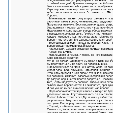
Всё движение вокруг прекращается: застывают тел
стройный и гордый. Длинные пальцы его всё более
блеск – и в изменяющейся руке сжата серебряная к
Хара опускается на корточки, по привычке пытаяс
зубы: они остались плоскими. Это значит, что Пё
Хорошо.
...Мунин высчитал эту точку в пространстве – ту,
рассчитал также время, но невозможно предусмот
Получилось неплохо. Бессмысленная драка, устрое
беззащитных и желают до сих пор – враг прочёл э
Недостатки их конструкции всегда оборачиваются
в неведомые до поры силы. Грубыми инстинктами 
каждое подобное открытие захватывает Мунина но
Ворон – инструмент Его самопознания, квантовый 
- Тебе был дан выбор, – внезапно говорит Хара. –
Ворон отводит насмешливый взгляд.
- Аса бы взял. Сокол с рождения мечтает покоманд
- А если без шуток?
- Мысли Дракона темны. Я боюсь на него полагатьс
Хара довольно скалится.
Мунин не солгал. Он просто умолчал о главном: Й
бы поостеречься и не пойти на подобный риск.
Ещё Мунин знает то, чего не знает ни Хара, ни да
играет здесь роль приманки. Это ловля на живца. 
чтобы помериться с нею силой: эта мысль насмеши
его сознание, изменить базовые настройки и пере
До разума Хары не так просто добраться. Противн
того, чтобы подпустить поближе. Увлечённого схва
зыблющихся вероятностях. Если повезёт, враг даж
И вот уже не имеет значения время: час пробил.
...Хара оборачивается через плечо и глядит на бр
удвоенные клыки. Хрустальная нить слюны тянется 
Собака-Гибель стоит перед Мунином и улыбается.
разрежённым, будто высокогорный воздух. В новой
поступки. Он сосредотачивается на противнике и 
- Сделай, чтобы они ничего не почувствовали.
Сказав это, Хара решительно поворачивается к н
реальность навстречу непредставимой битве: сме