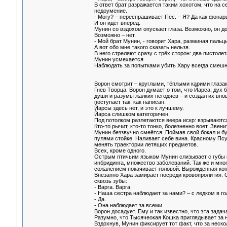
В ответ брат разражается таким хохотом, что на 
недоумение.
- Могу? – переспрашивает Пёс. – Я? Да как фонар
И он идёт вперёд.
Мунин со вздохом опускает глаза. Возможно, он д
Возможно – нет.
- Мой брат Мунин, - говорит Хара, разминая паль
А вот обо мне такого сказать нельзя.
В него стреляют сразу с трёх сторон: два пистоле
Мунин усмехается.
Наблюдать за попытками убить Хару всегда смешн
Ворон смотрит – круглыми, тёплыми карими глазам
Гнев Творца. Ворон думает о том, что Йарса, дух 
души и разумы жалких негодяев – и создал их внов
поступает так, как написан.
Йарсы здесь нет, и это к лучшему.
Йарса слишком категоричен.
Под потолком разлетаются веера искр: взрываются
Кто-то рычит, кто-то тонко, болезненно воет. Зве
Мунин беззвучно смеётся. Поймав свой бокал и бу
пулями стойке. Наливает себе вина. Красному Псу
менять траектории летящих предметов.
Всех, кроме одного.
Острым птичьим языком Мунин слизывает с губы к
инбридинга, множество заболеваний. Так же и мно
сожалением покачивает головой. Вырожденная копия.
Внезапно Хара замирает посреди кровопролития. О
сквозь зубы:
- Варга. Варга.
- Наша сестра наблюдает за нами? – с ледком в го
- Да.
- Она наблюдает за всеми.
Ворон досадует. Ему и так известно, что эта задач
Разумно, что Тысячеокая Кошка приглядывает за ни
Вздохнув, Мунин фиксирует тот факт, что за неско