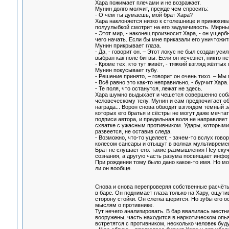
Хара пожимает плечами и не возражает.
Мунин долго молчит, прежде чем спросить:
- О чём ты думаешь, мой брат Хара?
Хара наклоняется низко к столешнице и принюхива
полуулыбкой смотрит на его задумчивость. Мирны
- Этот мир, - наконец произносит Хара, - он ущерб
чего начать. Если бы мне приказали его уничтожит
Мунин прикрывает глаза.
- Да, - говорит он. – Этот локус не был создан у
выбран как поле битвы. Если он исчезнет, никто не
- Кроме тех, кто тут живёт, - тяжкий взгляд жёлты
Мунин покусывает губу.
- Решение принято, – говорит он очень тихо. – Мы
- Всё равно это как-то неправильно, - бурчит Хара
- Те поля, что останутся, лежат не здесь.
Хара шумно выдыхает и чешется совершенно собач
человеческому телу. Мунин и сам предпочитает об
награда... Ворон снова обводит взглядом тёмный 
которых его братья и сёстры не могут даже мечтат
подписи автора, и предельная воля не направляет
схватке с ужасным противником. Удары, которыми
развеется, не оставив следа.
- Возможно, что-то уцелеет, - зачем-то вслух го
колесом сансары и отыщут в волнах мультивремен
Брат не слушает его: такие размышления Псу скуч
сознания, а другую часть разума посвящает инфо
При рождении тому было дано какое-то имя. Но мо
ли он вообще.
Снова и снова перепроверяя собственные расчёты
в баре. Он поднимает глаза только на Хару, ощути
сторону стойки. Он слегка щерится. Но зубы его 
мыслям о противнике.
Тут нечего анализировать. В бар ввалилась местн
вооружены, часть находится в наркотическом опья
встретятся с противником, несколько человек буду