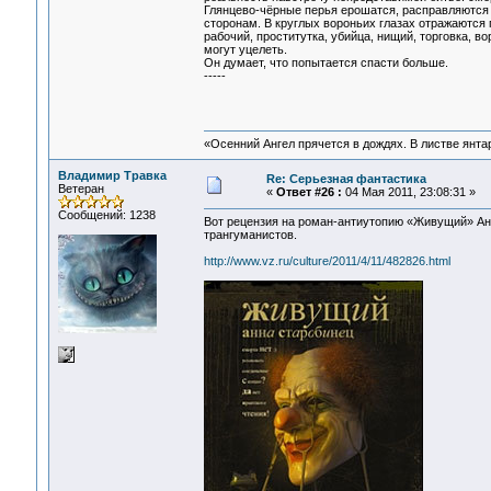
Глянцево-чёрные перья ерошатся, расправляются о
сторонам. В круглых вороньих глазах отражаются 
рабочий, проститутка, убийца, нищий, торговка, в
могут уцелеть.
Он думает, что попытается спасти больше.
-----
«Осенний Ангел прячется в дождях. В листве янтарн
Владимир Травка
Re: Серьезная фантастика
Ветеран
«
Ответ #26 :
04 Мая 2011, 23:08:31 »
Сообщений: 1238
Вот рецензия на роман-антиутопию «Живущий» Анн
трангуманистов.
http://www.vz.ru/culture/2011/4/11/482826.html