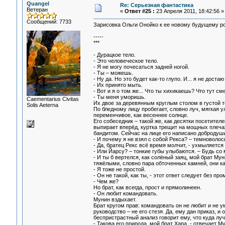
Quangel
Re: Серьезная фантастика
Ветеран
«
Ответ #25 :
23 Апреля 2011, 18:42:56 »
Сообщений: 7733
Зарисовка Ольги Онойко к ее новому будущему ро
-----
***
- Дурацкое тело.
- Это человеческое тело.
- Я не могу почесаться задней ногой.
- Ты – можешь.
- Ну да. Но это будет как-то глупо. И... я не доста
- Их принято мыть.
- Вот и я о том же... Что ты хихикаешь? Что тут с
- Ты меня уморишь.
Сaementarius Civitas
Их двое за деревянным круглым столом в густой т
Solis Aeterna
По бледному лицу пробегает, словно луч, мягкая у
переменчивое, как весеннее солнце.
Его собеседник – такой же, как десятки посетите
выпирает вперёд, куртка трещит на мощных плеча
бандитом. Сейчас на лице его написано добродуши
- И почему я не взял с собой Рекса? – темноволос
- Да, братец Рекс всё время молчит, - ухмыляетс
- Или Йарсу? – тонкие губы улыбаются. – Будь со
- И ты б вертелся, как солёный заяц, мой брат Му
тяжёлыми, словно пара обточенных камней, они кат
- Я тоже не простой.
- Он не такой, как ты, - этот ответ следует без п
- Чем же?
Но брат, как всегда, прост и прямолинеен.
- Он любит командовать.
Мунин вздыхает.
Брат кругом прав: командовать он не любит и не ум
руководство – не его стезя. Да, ему дан приказ, и
беспристрастный анализ говорит ему, что куда лу
- Такова его природа, мой брат Хара, - отвечает М