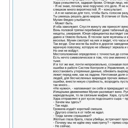
Хара ухмыляется, задирая брови. Отведя лицо, не
- Я не знаю, почему мне поручено это дело. Я не 
слишком много вероятностей. Я – консультант.
- А я не написан для того, чтобы быть голосом раз
Ты умеешь решать дело миром. В отличие от боль
Мунин бледно улыбается.
- Может быть.
И оба замолкают. Спустя минуту им приносят вино
Вонь половой тряпки перебивает даже табачный ду
нищеты, умирания. Юная официантка выглядит смер
давно и тяжело больна. В тесном зале мужчины и
веселье. Мунин смотрит на них и видит, что часы
Так везде. Они могли бы войти в дорогое заведен
мрачную поволоку, которую не обманут зеркала и о
Но они не войдут.
Местоположение определено с точностью до сотни
Есть нечто символическое в том, что они именно 
тьме.
И в тот же миг, почти непроизвольно, сознавая п
ошибки в работе Систем Контроля и Управления, о
восстановить утерянные данные, обновить вырожд
лежит перед ним, как на ладони. Ничтожная доля с
людей, для бесчисленных мириадов прочих живых
ошибки, внести некую стройность, возродить пуст
так много...
«Не нужно», - напоминает он себе и прекращает хо
Изящными движениями Мунин разливает вино. Руки
наркодельцом, то ли связным мафии. Хара, сутуля
Хара отправляет в рот кусок подсохшего сыра – п
- Зачем мы здесь?
- Так надо.
Громила издаёт короткий смешок.
- Другого ответа я от тебя не ждал.
- Тогда зачем спрашивал?
Жёлтые глаза брата, глаза убийцы, встречают про
- Почему мы не идём ему навстречу? – прямо спра
- Не сейчас.