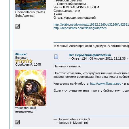
I. Freedom Liberator
II. Советский реквием
Часть II МЕХАНИЗМЫ И БОГИ
Созерцатель тени
Сaementarius Civitas
Тхаги
Solis Aeterna
Отель хороших воплощений
http://letitbit.net/download/19632.13d0cd32266fc92
http://depositfiles.com/files/sgkdaaz2n
«Осенний Ангел прячется в дождях. В листве янтарн
Феникс
Re: Серьезная фантастика
Ветеран
«
Ответ #24 :
08 Апреля 2011, 21:11:38 »
Сообщений: 1045
Пелевин - умница.
Но стоит отметить, что художественное качество 
классическими временами. Книга написана небреж
Книга есть на Флибусте:
http://www.flibusta.net/
- и т
Если кто-то еще не знает про эту библиотеку, то до
таинственный
незнакомец
— Do you believe in God?
— I believe in Myself. (c)