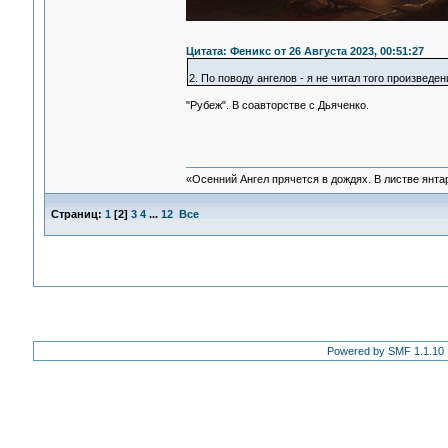
Цитата: Феникс от 26 Августа 2023, 00:51:27
2. По поводу ангелов - я не читал того произведен
"Рубеж". В соавторстве с Дьяченко.
«Осенний Ангел прячется в дождях. В листве янтарн
Страниц:
1
[
2
]
3
4
...
12
Все
Powered by SMF 1.1.10