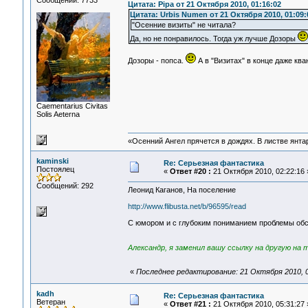
Сообщений: 7733
Цитата: Pipa от 21 Октября 2010, 01:16:02
Цитата: Urbis Numen от 21 Октября 2010, 01:09:
"Осенние визиты" не читала?
Да, но не понравилось. Тогда уж лучше Дозоры
Дозоры - попса.
А в "Визитах" в конце даже кв
Сaementarius Civitas
Solis Aeterna
«Осенний Ангел прячется в дождях. В листве янтарн
kaminski
Re: Серьезная фантастика
Постоялец
«
Ответ #20 :
21 Октября 2010, 02:22:16 
Сообщений: 292
Леонид Каганов, На поселение
http://www.flibusta.net/b/96595/read
С юмором и с глубоким пониманием проблемы обс
Александр, я заменил вашу ссылку на другую на 
«
Последнее редактирование: 21 Октября 2010, 0
kadh
Re: Серьезная фантастика
Ветеран
«
Ответ #21 :
21 Октября 2010, 05:31:27 