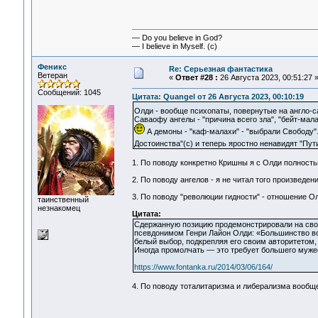
— Do you believe in God?
— I believe in Myself. (c)
Феникс
Re: Серьезная фантастика
Ветеран
«
Ответ #28 :
26 Августа 2023, 00:51:27 
Сообщений: 1045
Цитата: Quangel от 26 Августа 2023, 00:10:19
Олди - вообще психопаты, повернутые на англо-с
Саваофу ангелы - "причина всего зла", "бейт-ма
А демоны - "каф-малахи" - "выбрали Свободу"
Достоинства"(с) и теперь яростно ненавидят "Пут
1. По поводу конкретно Кришны я с Олди полностью
2. По поводу ангелов - я не читал того произведен
3. По поводу "революции гидности" - отношение О
таинственный
незнакомец
Цитата:
Сдержанную позицию продемонстрировали на сво
псевдонимом Генри Лайон Олди: «Большинство воп
белый выбор, подкрепляя его своим авторитетом, 
Иногда промолчать — это требует большего мужест
https://www.fontanka.ru/2014/03/06/164/
4. По поводу тоталитаризма и либерализма вообще 