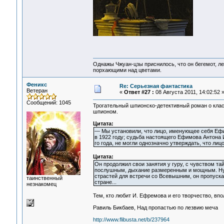
Однажы Чжуан-цзы приснилось, что он бегемот, л
порхающими над цветами.
Феникс
Re: Серьезная фантастика
Ветеран
«
Ответ #27 :
08 Августа 2011, 14:02:52 
Сообщений: 1045
Трогательный шпионско-детективный роман о кла
шпионом.
Цитата:
— Мы установили, что лицо, именующее себя Еф
в 1922 году; судьба настоящего Ефимова Антона 
го года, не могли однозначно утверждать, что л
Цитата:
Он продолжил свои занятия у гуру, с чувством та
послушным, дыхание размеренным и мощным. Ну, а
страстей для встречи со Всевышним, он пропускал
таинственный
стране...
незнакомец
Тем, кто любит И. Ефремова и его творчество, вп
Равиль Бикбаев, Над пропастью по лезвию меча
http://www.flibusta.net/b/237964