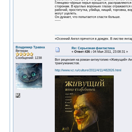
Глянцево-чёрные перья ерошатся, расправляются о
сторонам. В круглых вороньих глазах отражаются 
рабочий, проститутка, убийца, нищий, торговка, в
могут уцелеть.
Он думает, что попытается спасти больше.
-----
«Осенний Ангел прячется в дождях. В листве янтарн
Владимир Травка
Re: Серьезная фантастика
Ветеран
«
Ответ #26 :
04 Мая 2011, 23:08:31 »
Сообщений: 1238
Вот рецензия на роман-антиутопию «Живущий» Анн
трангуманистов.
http://www.vz.ru/culture/2011/4/11/482826.html