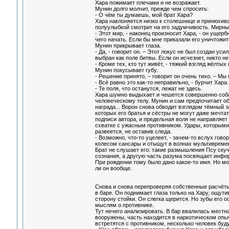
Хара пожимает плечами и не возражает.
Мунин долго молчит, прежде чем спросить:
- О чём ты думаешь, мой брат Хара?
Хара наклоняется низко к столешнице и принюхива
полуулыбкой смотрит на его задумчивость. Мирны
- Этот мир, - наконец произносит Хара, - он ущерб
чего начать. Если бы мне приказали его уничтожит
Мунин прикрывает глаза.
- Да, - говорит он. – Этот локус не был создан у
выбран как поле битвы. Если он исчезнет, никто не
- Кроме тех, кто тут живёт, - тяжкий взгляд жёлты
Мунин покусывает губу.
- Решение принято, – говорит он очень тихо. – Мы
- Всё равно это как-то неправильно, - бурчит Хара
- Те поля, что останутся, лежат не здесь.
Хара шумно выдыхает и чешется совершенно собач
человеческому телу. Мунин и сам предпочитает об
награда... Ворон снова обводит взглядом тёмный 
которых его братья и сёстры не могут даже мечтат
подписи автора, и предельная воля не направляет
схватке с ужасным противником. Удары, которыми
развеется, не оставив следа.
- Возможно, что-то уцелеет, - зачем-то вслух го
колесом сансары и отыщут в волнах мультивремен
Брат не слушает его: такие размышления Псу скуч
сознания, а другую часть разума посвящает инфо
При рождении тому было дано какое-то имя. Но мо
ли он вообще.
Снова и снова перепроверяя собственные расчёты
в баре. Он поднимает глаза только на Хару, ощути
сторону стойки. Он слегка щерится. Но зубы его 
мыслям о противнике.
Тут нечего анализировать. В бар ввалилась местн
вооружены, часть находится в наркотическом опья
встретятся с противником, несколько человек буду