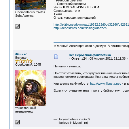
I. Freedom Liberator
II. Советский реквием
Часть II МЕХАНИЗМЫ И БОГИ
Созерцатель тени
Сaementarius Civitas
Тхаги
Solis Aeterna
Отель хороших воплощений
http://letitbit.net/download/19632.13d0cd32266fc92
http://depositfiles.com/files/sgkdaaz2n
«Осенний Ангел прячется в дождях. В листве янтарн
Феникс
Re: Серьезная фантастика
Ветеран
«
Ответ #24 :
08 Апреля 2011, 21:11:38 »
Сообщений: 1045
Пелевин - умница.
Но стоит отметить, что художественное качество 
классическими временами. Книга написана небреж
Книга есть на Флибусте:
http://www.flibusta.net/
- и т
Если кто-то еще не знает про эту библиотеку, то до
таинственный
незнакомец
— Do you believe in God?
— I believe in Myself. (c)