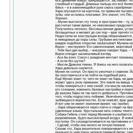
Всё движение вокруг прекращается: застывают тел
стройный и гордый. Длинные пальцы его всё более
блеск – и в изменяющейся руке сжата серебряная к
Хара опускается на корточки, по привычке пытаяс
зубы: они остались плоскими. Это значит, что Пё
Хорошо.
...Мунин высчитал эту точку в пространстве – ту,
рассчитал также время, но невозможно предусмот
Получилось неплохо. Бессмысленная драка, устрое
беззащитных и желают до сих пор – враг прочёл э
Недостатки их конструкции всегда оборачиваются
в неведомые до поры силы. Грубыми инстинктами 
каждое подобное открытие захватывает Мунина но
Ворон – инструмент Его самопознания, квантовый 
- Тебе был дан выбор, – внезапно говорит Хара. –
Ворон отводит насмешливый взгляд.
- Аса бы взял. Сокол с рождения мечтает покоманд
- А если без шуток?
- Мысли Дракона темны. Я боюсь на него полагатьс
Хара довольно скалится.
Мунин не солгал. Он просто умолчал о главном: Й
бы поостеречься и не пойти на подобный риск.
Ещё Мунин знает то, чего не знает ни Хара, ни да
играет здесь роль приманки. Это ловля на живца. 
чтобы помериться с нею силой: эта мысль насмеши
его сознание, изменить базовые настройки и пере
До разума Хары не так просто добраться. Противн
того, чтобы подпустить поближе. Увлечённого схва
зыблющихся вероятностях. Если повезёт, враг даж
И вот уже не имеет значения время: час пробил.
...Хара оборачивается через плечо и глядит на бр
удвоенные клыки. Хрустальная нить слюны тянется 
Собака-Гибель стоит перед Мунином и улыбается.
разрежённым, будто высокогорный воздух. В новой
поступки. Он сосредотачивается на противнике и 
- Сделай, чтобы они ничего не почувствовали.
Сказав это, Хара решительно поворачивается к н
реальность навстречу непредставимой битве: сме