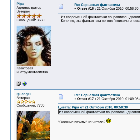
Pipa
Re: Серьезная фантастика
Администратор
«
Ответ #16 :
21 Октября 2010, 00:58:30 
Ветеран
Из современной фантастики понравилась дилогия 
Сообщений: 3660
Конечно, эта фантастика не того "психологическог
Квантовая
инструменталистка
Quangel
Re: Серьезная фантастика
Ветеран
«
Ответ #17 :
21 Октября 2010, 01:09:08 
Сообщений: 7735
Цитата: Pipa от 21 Октября 2010, 00:58:30
Из современной фантастики понравилась дилогия 
"Осенние визиты" не читала?