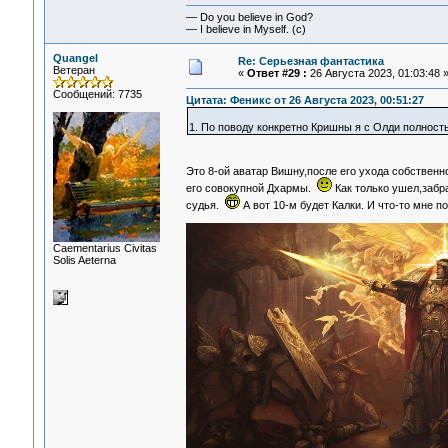
— Do you believe in God?
— I believe in Myself. (c)
Quangel
Re: Серьезная фантастика
Ветеран
«
Ответ #29 :
26 Августа 2023, 01:03:48 
Сообщений: 7735
Цитата: Феникс от 26 Августа 2023, 00:51:27
1. По поводу конкретно Кришны я с Олди полность
Это 8-ой аватар Вишну,после его ухода собственн
его совокупной Дхармы.
Как только ушел,забр
судья.
А вот 10-м будет Калки. И что-то мне 
Сaementarius Civitas
Solis Aeterna