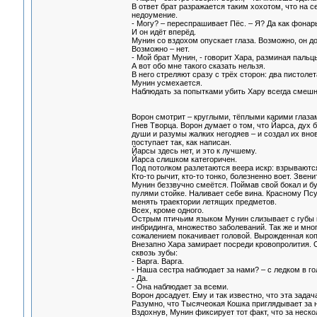
В ответ брат разражается таким хохотом, что на 
недоумение.
- Могу? – переспрашивает Пёс. – Я? Да как фонар
И он идёт вперёд.
Мунин со вздохом опускает глаза. Возможно, он д
Возможно – нет.
- Мой брат Мунин, - говорит Хара, разминая паль
А вот обо мне такого сказать нельзя.
В него стреляют сразу с трёх сторон: два пистоле
Мунин усмехается.
Наблюдать за попытками убить Хару всегда смешн
Ворон смотрит – круглыми, тёплыми карими глазам
Гнев Творца. Ворон думает о том, что Йарса, дух 
души и разумы жалких негодяев – и создал их внов
поступает так, как написан.
Йарсы здесь нет, и это к лучшему.
Йарса слишком категоричен.
Под потолком разлетаются веера искр: взрываются
Кто-то рычит, кто-то тонко, болезненно воет. Зве
Мунин беззвучно смеётся. Поймав свой бокал и бу
пулями стойке. Наливает себе вина. Красному Псу
менять траектории летящих предметов.
Всех, кроме одного.
Острым птичьим языком Мунин слизывает с губы к
инбридинга, множество заболеваний. Так же и мно
сожалением покачивает головой. Вырожденная копия.
Внезапно Хара замирает посреди кровопролития. О
сквозь зубы:
- Варга. Варга.
- Наша сестра наблюдает за нами? – с ледком в го
- Да.
- Она наблюдает за всеми.
Ворон досадует. Ему и так известно, что эта задач
Разумно, что Тысячеокая Кошка приглядывает за ни
Вздохнув, Мунин фиксирует тот факт, что за неско