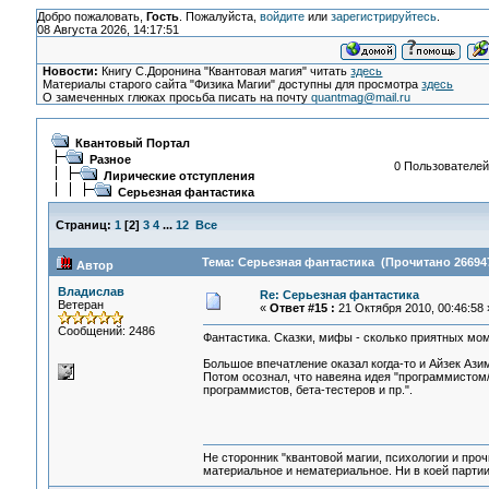
Добро пожаловать,
Гость
. Пожалуйста,
войдите
или
зарегистрируйтесь
.
08 Августа 2026, 14:17:51
Новости:
Книгу С.Доронина "Квантовая магия" читать
здесь
Материалы старого сайта "Физика Магии" доступны для просмотра
здесь
О замеченных глюках просьба писать на почту
quantmag@mail.ru
Квантовый Портал
Разное
0 Пользователей 
Лирические отступления
Серьезная фантастика
Страниц:
1
[
2
]
3
4
...
12
Все
Тема: Серьезная фантастика (Прочитано 266947
Автор
Владислав
Re: Серьезная фантастика
Ветеран
«
Ответ #15 :
21 Октября 2010, 00:46:58 
Сообщений: 2486
Фантастика. Сказки, мифы - сколько приятных моме
Большое впечатление оказал когда-то и Айзек Азим
Потом осознал, что навеяна идея "программистом/
программистов, бета-тестеров и пр.".
Не сторонник "квантовой магии, психологии и проч
материальное и нематериальное. Ни в коей партии