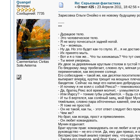
Quangel
Re: Серьезная фантастика
Ветеран
«
Ответ #25 :
23 Апреля 2011, 18:42:56 »
Сообщений: 7735
Зарисовка Ольги Онойко к ее новому будущему ро
-----
***
- Дурацкое тело.
- Это человеческое тело.
- Я не могу почесаться задней ногой.
- Ты – можешь.
- Ну да. Но это будет как-то глупо. И... я не доста
- Их принято мыть.
- Вот и я о том же... Что ты хихикаешь? Что тут с
- Ты меня уморишь.
Сaementarius Civitas
Их двое за деревянным круглым столом в густой т
Solis Aeterna
По бледному лицу пробегает, словно луч, мягкая у
переменчивое, как весеннее солнце.
Его собеседник – такой же, как десятки посетите
выпирает вперёд, куртка трещит на мощных плеча
бандитом. Сейчас на лице его написано добродуши
- И почему я не взял с собой Рекса? – темноволос
- Да, братец Рекс всё время молчит, - ухмыляетс
- Или Йарсу? – тонкие губы улыбаются. – Будь со
- И ты б вертелся, как солёный заяц, мой брат Му
тяжёлыми, словно пара обточенных камней, они кат
- Я тоже не простой.
- Он не такой, как ты, - этот ответ следует без п
- Чем же?
Но брат, как всегда, прост и прямолинеен.
- Он любит командовать.
Мунин вздыхает.
Брат кругом прав: командовать он не любит и не ум
руководство – не его стезя. Да, ему дан приказ, и
беспристрастный анализ говорит ему, что куда лу
- Такова его природа, мой брат Хара, - отвечает М