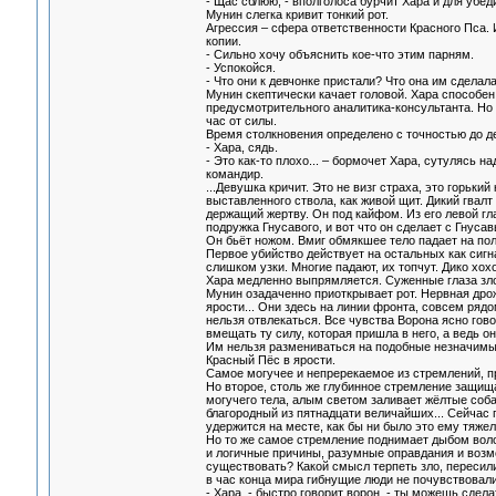
- Щас сблюю, - вполголоса бурчит Хара и для уб
Мунин слегка кривит тонкий рот.
Агрессия – сфера ответственности Красного Пса. 
копии.
- Сильно хочу объяснить кое-что этим парням.
- Успокойся.
- Что они к девчонке пристали? Что она им сделал
Мунин скептически качает головой. Хара способен
предусмотрительного аналитика-консультанта. Но 
час от силы.
Время столкновения определено с точностью до де
- Хара, сядь.
- Это как-то плохо... – бормочет Хара, сутулясь 
командир.
...Девушка кричит. Это не визг страха, это горьки
выставленного ствола, как живой щит. Дикий гвалт
держащий жертву. Он под кайфом. Из его левой гл
подружка Гнусавого, и вот что он сделает с Гнуса
Он бьёт ножом. Вмиг обмякшее тело падает на пол
Первое убийство действует на остальных как сигн
слишком узки. Многие падают, их топчут. Дико хох
Хара медленно выпрямляется. Суженные глаза зло
Мунин озадаченно приоткрывает рот. Нервная дрож
ярости... Они здесь на линии фронта, совсем рядо
нельзя отвлекаться. Все чувства Ворона ясно гов
вмещать ту силу, которая пришла в него, а ведь о
Им нельзя размениваться на подобные незначимы
Красный Пёс в ярости.
Самое могучее и непререкаемое из стремлений, п
Но второе, столь же глубинное стремление защища
могучего тела, алым светом заливает жёлтые соба
благородный из пятнадцати величайших... Сейчас
удержится на месте, как бы ни было это ему тяжел
Но то же самое стремление поднимает дыбом воло
и логичные причины, разумные оправдания и возмо
существовать? Какой смысл терпеть зло, пересили
в час конца мира гибнущие люди не почувствовали
- Хара, - быстро говорит ворон, - ты можешь сдел