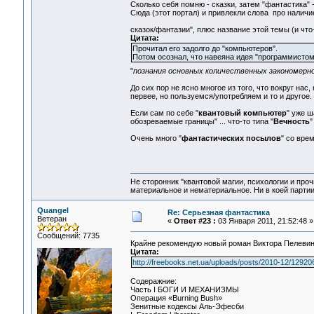
Сколько себя помню - сказки, затем "фантастика" -
Сюда (этот портал) и привлекли слова про наличи
сказок/фантазии", плюс название этой темы (и чт
Цитата:
Прочитал его задолго до "компьютеров".
Потом осознал, что навеяна идея "программисто
"
познания основных количественных закономерн
До сих пор не ясно многое из того, что вокруг нас
первее, но пользуемся/употребляем и то и другое.
Если сам по себе "
квантовый компьютер
" уже ш
обозреваемые границы" ... что-то типа "
Вечность
"
Очень много "
фантастических посылов
" со вре
Не сторонник "квантовой магии, психологии и проч
материальное и нематериальное. Ни в коей партии
Quangel
Re: Серьезная фантастика
Ветеран
«
Ответ #23 :
03 Января 2011, 21:52:48 »
Сообщений: 7735
Крайне рекомендую новый роман Виктора Пелевин
Цитата:
http://freebooks.net.ua/uploads/posts/2010-12/129
Содеражние:
Часть I БОГИ И МЕХАНИЗМЫ
Операция «Burning Вush»
Зенитные кодексы Аль-Эфесби