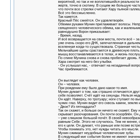
вероятной, но так и не воплотившейся реальности
жертв, точно в скотину. В сущем же большую част
что почти все стрелки считают Хару пьяной галлю
Всё это бессмысленно.
Так кажется.
Красный Пёс смеётся. Он удовлетворён.
Обеими руками Мунин приглаживает волосы. Неприв
священного человеческого облика, как и маленькие
равнодушно Ворон приказывает:
- Время, назад.
И всё возвращается на свои места, почти всё – з
уже очень скоро его ДНК, запечатленная в дальне
вселенная когда-то существовала. Странная честь
Мельчайшие щепы срастаются в древесную плоть.
мышц восстанавливаются в телах, и жизнь послушн
По спине Мунина снова и снова пробегает дрожь. 
Хара смотрит на него без улыбки.
- Он услышал нас, - отвечает на незаданный вопро
Час приближается.
Он выглядит как человек.
Он – человек.
При рождении ему было дано какое-то имя.
Мунин думает о том, как страшно отличаются друг
себе позволяет. Счёт идёт на секунды. Нельзя не
Он идёт. Наверху, по тротуару; ноги ступают по 
чужих глаз. Мунин видит его сквозь камни, землю и
- Двое? Из пятнадцати?
Так он скажет, и больше он ничего не скажет. Ему 
скрывает разочарования. Он почти оскорблён. Он 
– уже слишком большой почёт. В своей невообрази
равным Себе. Этого не случилось. Тем не менее, 
его к цели. Он думает, что раньше или позже встрет
Чтобы понимать это, нет нужды читать его мысли
Мунин сжимает неудобные человеческие зубы.
В следующий миг события более не имеют значени