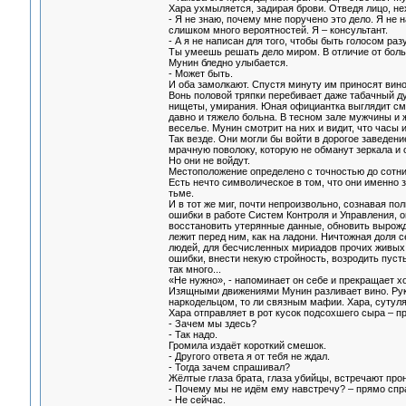
Хара ухмыляется, задирая брови. Отведя лицо, не
- Я не знаю, почему мне поручено это дело. Я не 
слишком много вероятностей. Я – консультант.
- А я не написан для того, чтобы быть голосом раз
Ты умеешь решать дело миром. В отличие от боль
Мунин бледно улыбается.
- Может быть.
И оба замолкают. Спустя минуту им приносят вино
Вонь половой тряпки перебивает даже табачный ду
нищеты, умирания. Юная официантка выглядит смер
давно и тяжело больна. В тесном зале мужчины и
веселье. Мунин смотрит на них и видит, что часы
Так везде. Они могли бы войти в дорогое заведен
мрачную поволоку, которую не обманут зеркала и о
Но они не войдут.
Местоположение определено с точностью до сотни
Есть нечто символическое в том, что они именно 
тьме.
И в тот же миг, почти непроизвольно, сознавая п
ошибки в работе Систем Контроля и Управления, о
восстановить утерянные данные, обновить вырожд
лежит перед ним, как на ладони. Ничтожная доля с
людей, для бесчисленных мириадов прочих живых
ошибки, внести некую стройность, возродить пуст
так много...
«Не нужно», - напоминает он себе и прекращает хо
Изящными движениями Мунин разливает вино. Руки
наркодельцом, то ли связным мафии. Хара, сутуля
Хара отправляет в рот кусок подсохшего сыра – п
- Зачем мы здесь?
- Так надо.
Громила издаёт короткий смешок.
- Другого ответа я от тебя не ждал.
- Тогда зачем спрашивал?
Жёлтые глаза брата, глаза убийцы, встречают про
- Почему мы не идём ему навстречу? – прямо спра
- Не сейчас.