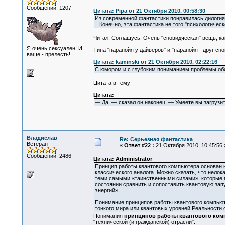
Сообщений: 1207
Цитата: Pipa от 21 Октября 2010, 00:58:30
Из современной фантастики понравилась дилогия 
Конечно, эта фантастика не того "психологическо
Читал. Соглашусь. Очень "сновидческая" вещь, как
Я очень сексуален! И
Типа "паранойя у дайверов" и "паранойя - друг снов
ваще - прелесть!
Цитата: kaminski от 21 Октября 2010, 02:22:16
С юмором и с глубоким пониманием проблемы об
Цитата в тему -
Цитата:
— Да, — сказал он наконец. — Умеете вы загрузит
Владислав
Re: Серьезная фантастика
Ветеран
«
Ответ #22 :
21 Октября 2010, 10:45:56 
Сообщений: 2486
Цитата: Administrator
Принцип работы квантового компьютера основан 
классического аналога. Можно сказать, что нело
теми самыми «таинственными силами», которые пр
состоянии сравнить и сопоставить квантовую за
энергий».
Понимание принципов работы квантового компьют
тонкого мира или квантовых уровней Реальности
Понимания
принципов работы квантового ком
"технической (и гражданской) отрасли".