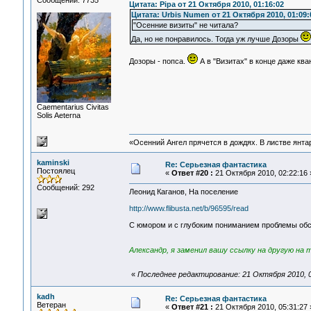
Сообщений: 7735
Цитата: Pipa от 21 Октября 2010, 01:16:02
Цитата: Urbis Numen от 21 Октября 2010, 01:09:
"Осенние визиты" не читала?
Да, но не понравилось. Тогда уж лучше Дозоры
Дозоры - попса.
А в "Визитах" в конце даже кв
Сaementarius Civitas
Solis Aeterna
«Осенний Ангел прячется в дождях. В листве янтарн
kaminski
Re: Серьезная фантастика
Постоялец
«
Ответ #20 :
21 Октября 2010, 02:22:16 
Сообщений: 292
Леонид Каганов, На поселение
http://www.flibusta.net/b/96595/read
С юмором и с глубоким пониманием проблемы обс
Александр, я заменил вашу ссылку на другую на 
«
Последнее редактирование: 21 Октября 2010, 0
kadh
Re: Серьезная фантастика
Ветеран
«
Ответ #21 :
21 Октября 2010, 05:31:27 