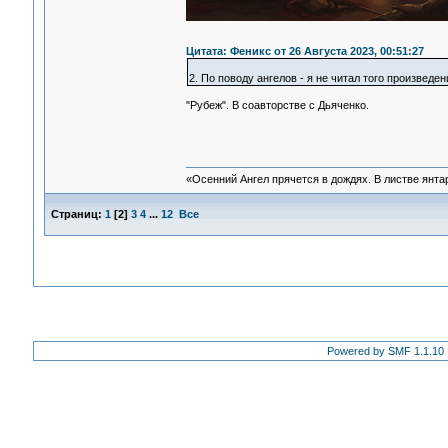
Цитата: Феникс от 26 Августа 2023, 00:51:27
2. По поводу ангелов - я не читал того произведен
"Рубеж". В соавторстве с Дьяченко.
«Осенний Ангел прячется в дождях. В листве янтарн
Страниц:
1
[
2
]
3
4
...
12
Все
Powered by SMF 1.1.10