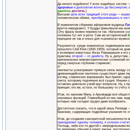
Да ничего подобного! У всех подобных систем 
здоровье
и долголетие вплоть до бессмертия; 
удалось
достичь
.
)
Высшая
цель всех традиций этого рода — вырва
человеческом облике,
преобразовавшись в чисто
В знаменитом сборнике афоризмов мудреца
Па
вритти ниродхам»). У Будды Шакьямуни мы мож
(Эту фразу можно перевести так: «Безумное соз
человека тут нет и речи. Сам же исторический
Б
принципе не так и плохо для «сапиенса» мужеско
Разумеется, среди знаменитых подвижников вост
прошлого Сюй Юня (1840-1959), который не дож
о всемирно известных йогах Рамакришне и его у
практики,
второй — от диабета
. Ну а, допустим
оригинальных мировоззренческих сочинений он
перед смертью глубоким стариком!..
///
лингвисты усматривают прямую связь между с
древнеиндийском пантеоне существует даже пер
взгляд, славянских верованиях был принят, одна
света, которому подчинено всё сущее. Иными сл
оставлен довольно узкий круг вопросов. Ну, к 
принцип; его же, кстати, по большому-то счёту 
Итак, по законам Ману, в Арьяварде всё общес
значимых функций. Главнейшей из них нам, вид
которых нам сегодня трудно даже вообразить.
Достаточно сказать, что в одной лишь Ригведе 
Брахман, содержащих подробные указания по эт
Итак, до создания санскритской письменности
принадлежит одному человеку, я склонен считать
Господь, либо кто-то другой с запредельными 
по древнему обычаю в ранге закона, достаточно