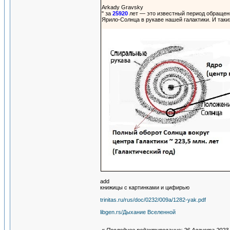
Arkady Gravsky
" за
25920
лет — это известный период обращени
Ярило-Солнца в рукаве нашей галактики. И таки
add
книжицы с картинками и цифирью
trinitas.ru/rus/doc/0232/009a/1282-yak.pdf
libgen.rs/Дыхание Вселенной