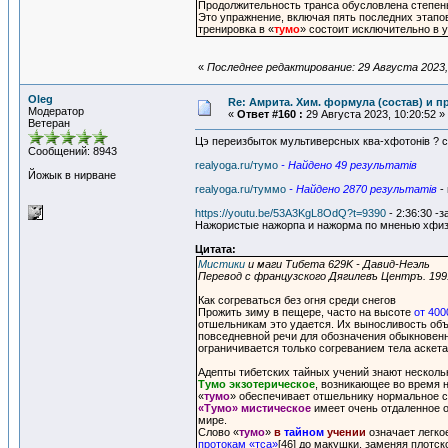
Продолжительность транса обусловлена степень
Это упражнение, включая пять последних этапов 
тренировка в «
тумо
» состоит исключительно в 
«
Последнее редактирование: 29 Августа 2023, 
Oleg
Re: Амрита. Хим. формула (состав) и п
Модератор
«
Ответ #160 :
29 Августа 2023, 10:20:52 »
Ветеран
Цэ переизбыток мультиверсных ква-хфотонiв ? св
Сообщений: 8943
realyoga.ru/тумо
- Найдено 49 результатiв
Йожык в нирване
realyoga.ru/туммо
- Найдено 2870 результатiв
-
https://youtu.be/53A3KgL8OdQ?t=9390
- 2:36:30 -
Нажористые нажорпа и нажорма по мненью хфизио
Цитата:
Мистики
и маги Тибета 629K - Давид-Неэль
Перевод с французского Дягилевъ Центръ. 199
Как согреваться без огня среди снегов
Прожить зиму в пещере, часто на высоте
от 400
отшельникам это удается. Их выносливость об
повседневной речи для обозначения обыкновенн
ограничивается только согреванием тела аскета
Адепты тибетских тайных учений знают несколь
Тумо экзотерическое
, возникающее во время н
«
тумо
» обеспечивает отшельнику нормальное 
«Тумо» мистическое
имеет очень отдаленное о
мире.
Слово «
тумо
»
в
тайном
учении
означает легко
протокам «тса»
[46] до макушки, заменяя плотс