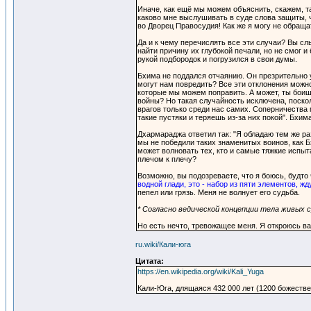
Иначе, как ещё мы можем объяснить, скажем, та
каково мне выслушивать в суде слова защиты, 
во Дворец Правосудия! Как же я могу не обраща
Да и к чему перечислять все эти случаи? Вы с
найти причину их глубокой печали, но не смог и
рукой подбородок и погрузился в свои думы.
Бхима не поддался отчаянию. Он презрительно у
могут нам повредить? Все эти отклонения можн
которые мы можем поправить. А может, ты боиш
войны? Но такая случайность исключена, поскол
врагов только среди нас самих. Соперничества 
такие пустяки и теряешь из-за них покой". Бхим
Дхармараджа ответил так: "Я обладаю тем же раз
мы не победили таких знаменитых воинов, как Б
может волновать тех, кто и самые тяжкие испыт
плечом к плечу?
Возможно, вы подозреваете, что я боюсь, будто 
водной глади, это - набор из пяти элементов, 
пепел или грязь. Меня не волнует его судьба.
* Согласно ведической концепции тела живых с
Но есть нечто, тревожащее меня. Я откроюсь ва
ru.wiki/Кали-юга
Цитата:
https://en.wikipedia.org/wiki/Kali_Yuga
Кали-Юга, длящаяся 432 000 лет (1200 божествен