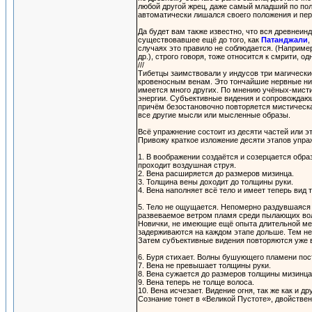
любой другой жрец, даже самый младший по пол
автоматически лишался своего положения и пер
Да будет вам также известно, что вся древнеин
существовавшее ещё до того, как
Патанджали
,
случаях это правило не соблюдается. (Наприме
др.), строго говоря, тоже относится к смрити, о
///
Тибетцы заимствовали у индусов три магически
кровеносным венам. Это тончайшие нервные ни
имеется много других. По мнению учёных-мисти
энергии. Субъективные видения и сопровождаю
причём безостановочно повторяется мистическ
все другие мысли или мысленные образы.
Всё упражнение состоит из десяти частей или э
Привожу краткое изложение десяти этапов упра
1. В воображении создаётся и созерцается об
проходит воздушная струя.
2. Вена расширяется до размеров мизинца.
3. Толщина вены доходит до толщины руки.
4. Вена наполняет всё тело и имеет теперь вид
5. Тело не ощущается. Непомерно раздувшаяся
развеваемое ветром пламя среди пылающих вол
Новички, не имеющие ещё опыта длительной мед
задерживаются на каждом этапе дольше. Тем не
Затем субъективные видения повторяются уже в
6. Буря стихает. Волны бушующего пламени пос
7. Вена не превышает толщины руки.
8. Вена сужается до размеров толщины мизинца
9. Вена теперь не толще волоса.
10. Вена исчезает. Видение огня, так же как и
Сознание тонет в «Великой Пустоте», двойстве