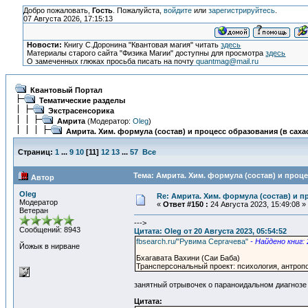
Добро пожаловать,
Гость
. Пожалуйста,
войдите
или
зарегистрируйтесь
.
07 Августа 2026, 17:15:13
Новости:
Книгу С.Доронина "Квантовая магия" читать
здесь
Материалы старого сайта "Физика Магии" доступны для просмотра
здесь
О замеченных глюках просьба писать на почту
quantmag@mail.ru
Квантовый Портал
Тематические разделы
Экстрасенсорика
Амрита
(Модератор:
Oleg
)
Амрита. Хим. формула (состав) и процесс образования (в сахас
Страниц:
1
...
9
10
[
11
]
12
13
...
57
Все
Тема: Амрита. Хим. формула (состав) и проце
Автор
Oleg
Re: Амрита. Хим. формула (состав) и п
Модератор
«
Ответ #150 :
24 Августа 2023, 15:49:08 »
Ветеран
--->
Сообщений: 8943
Цитата: Oleg от 20 Августа 2023, 05:54:52
fbsearch.ru/"Рувима Сергачева"
- Найдено книг: 
Йожык в нирване
Бхагавата Вахини (Саи Баба)
Трансперсональный проект: психология, антроп
занятный отрывочек о параноидальном диагнозе ..
Цитата: