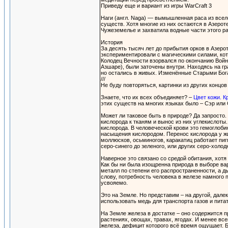
Приведу еще и вариант из игры WarCraft 3
Наги (англ. Naga) — вымышленная раса из все
существ. Хотя многие из них остаются в Азеро
Чужеземелье и захватила водные части этого р
История
За десять тысяч лет до прибытия орков в Азер
экспериментировали с магическими силами, кот
Колодец Вечности взорвался по окончанию Войн
Азшаре), были заточены внутри. Находясь на г
но остались в живых. Изменённые Старыми Бог
///
Не буду повторяться, картинки из других концо
Знаете, что их всех объединяет? –
Цвет кожи. К
этих существ на многих языках было – Сэр или 
Может ли таковое быть в природе? Да запросто.
кислорода к тканям и вынос из них углекислот
кислорода. В человеческой крови это гемоглобин
насыщения кислородом. Перенос кислорода у жи
моллюсков, осьминогов, каракатиц работает пи
серо-синего до зеленого, или других серо-холод
Наверное это связано со средой обитания, хотя
Как бы ни была изощренна природа в выборе вар
металл по степени его распространенности, а 
слову, потребность человека в железе намного 
усвояемо.
Это на Земле. Но представим – на другой, дале
использовать медь для транспорта газов и питат
На Земле железа в достатке – оно содержится 
растениях, овощах, травах, ягодах. И менее вс
железа, дефицит которого всё время ощущает. 