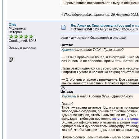
- черные ящики покраснели от стыда и сбежали
«
Последнее редактирование: 29 Августа 2023, 
Oleg
Re: Амрита. Хим. формула (состав) и п
Модератор
«
Ответ #158 :
28 Августа 2023, 05:45:06 »
Ветеран
духи - духовные и бездуховнiе в энэфках
Сообщений: 8943
Цитата:
Йожык в нирване
Красное
смещение 749K - Гуляковский
— Если я правильно понял, в тибетской Книге 
сознанием, и не способны причинить настоящег
Лама резко поднялся со своего места и нескол
напротив Сухого и несколько секунд пристально
— Это очень опасное утверждение. Все зависит 
как бы меняются местами. Иллюзия превращает
VS
Цитата:
Мистики
и маги Тибета 629K - Давид-Неэль
Глава 4
Тибет — страна демонов. Если судить по народ
зловредные создания, принимая тысячи различны
«дыхание жизни», чтобы насытиться им. Демоны 
вынуждает тибетцев постоянно
вступать в снош
В функции официального ламаизма входит
подч
официальным духовенством конкурируют колдуны
знаний, чтобы заставить демонов повиноваться
Помимо совершаемых ламами магических обряд