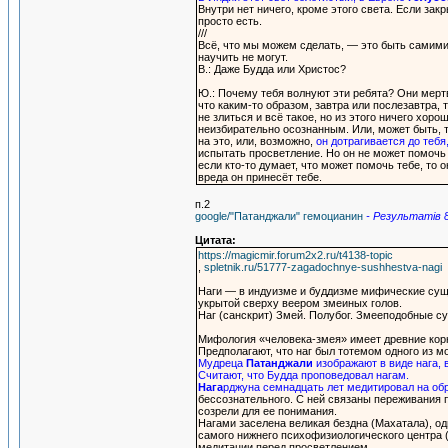
Внутри нет ничего, кроме этого света. Если зак
просто есть.
///
Всё, что мы можем сделать, — это быть самими 
научить не могут.
В.: Даже Будда или Христос?
Ю.: Почему тебя волнуют эти ребята? Они мертвы
что каким-то образом, завтра или послезавтра,
не злиться и всё такое, но из этого ничего хор
неизбирательно осознанным. Или, может быть, т
на это, или, возможно,
он дотрагивается до тебя
испытать просветление. Но он не может помочь т
если кто-то думает, что может помочь тебе, то
вреда он принесёт тебе.
п.2
google/"Патанджали" гемоцианин
- Результатiв 
Цитата:
https://magicmir.forum2x2.ru/t4138-topic
,
spletnik.ru/51777-zagadochnye-sushhestva-nagi
Наги — в индуизме и буддизме мифические суще
укрытой сверху веером змеиных голов.
Наг (санскрит) Змей. Полубог. Змееподобные су
Мифология «человека-змея» имеет древние корн
Предполагают, что наг был тотемом одного из 
Мудреца
Патанджали
изображают в виде нага, 
Считают, что Будда проповедовал нагам.
Нага
рджуна семнадцать лет медитировал на обр
бессознательного. С ней связаны переживания п
созрели для ее понимания.
Нагами заселена великая бездна (Махатала), о
самого нижнего психофизиологического центра 
медитации перед просветлением.