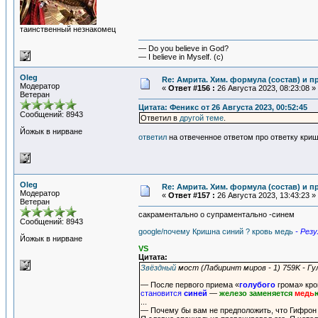
таинственный незнакомец
— Do you believe in God?
— I believe in Myself. (c)
Oleg
Re: Амрита. Хим. формула (состав) и п
Модератор
«
Ответ #156 :
26 Августа 2023, 08:23:08 »
Ветеран
Цитата: Феникс от 26 Августа 2023, 00:52:45
Сообщений: 8943
Ответил в
другой теме
.
Йожык в нирване
ответил
на отвеченное ответом про ответку кри
Oleg
Re: Амрита. Хим. формула (состав) и п
Модератор
«
Ответ #157 :
26 Августа 2023, 13:43:23 »
Ветеран
сакраментально о супраментально -синем
Сообщений: 8943
google/почему Кришна синий ? кровь медь
- Рез
Йожык в нирване
VS
Цитата:
Звёздный
мост (Лабиринт миров - 1) 759K - Гу
— После первого приема «
голубого
грома» кро
становится
синей
—
железо заменяется
медь
...
— Почему бы вам не предположить, что Гифрон