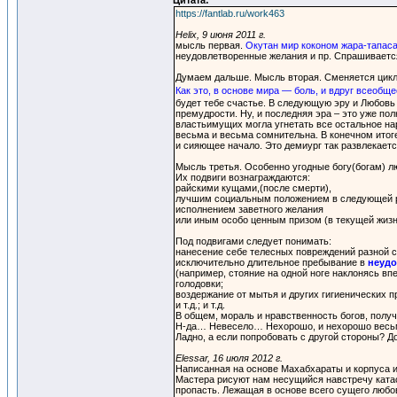
Цитата:
https://fantlab.ru/work463
Helix, 9 июня 2011 г.
мысль первая.
Окутан мир коконом жара-тапаса
неудовлетворенные желания и пр. Спрашивается,
Думаем дальше. Мысль вторая. Сменяется цикл з
Как это, в основе мира — боль, и вдруг всеобщ
будет тебе счастье. В следующую эру и Любовь и
премудрости. Ну, и последняя эра – это уже по
властьимущих могла угнетать все остальное нар
весьма и весьма сомнительна. В конечном итоге 
и сияющее начало. Это демиург так развлекаетс
Мысль третья. Особенно угодные богу(богам) л
Их подвиги вознаграждаются:
райскими кущами,(после смерти),
лучшим социальным положением в следующей ре
исполнением заветного желания
или иным особо ценным призом (в текущей жизн
Под подвигами следует понимать:
нанесение себе телесных повреждений разной с
исключительно длительное пребывание в
неуд
(например, стояние на одной ноге наклонясь вп
голодовки;
воздержание от мытья и других гигиенических п
и т.д.; и т.д.
В общем, мораль и нравственность богов, полу
Н-да… Невесело… Нехорошо, и нехорошо весь
Ладно, а если попробовать с другой стороны? Д
Elessar, 16 июля 2012 г.
Написанная на основе Махабхараты и корпуса ин
Мастера рисуют нам несущийся навстречу катас
пропасть. Лежащая в основе всего сущего любов