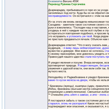
Бхагавата
Вахини 455K
Перевод Рувима Сергачева
Дхармараджу, пребывавшего в горе из-за ухода е
загоняемых под ногти. Куда бы он ни обратил св
несправедливости.
Он встречался с этим на каж
Из-за этого им вновь овладела невыносимая тос
Сахадева - заметили такое состояние своего ст
руки и взмолились: "Господин наш и наставник,
уходишь в неё с каждым часом всё глубже и глу
остерегаться повторения подобного, и просим п
это исправить
и успокоить ум твой.
Когда рядом 
не пристало предаваться печали. Объясни нам п
Дхармараджа ответил: "Что я могу сказать вам, 
мудрецов, -
я вижу лишь неблагоприятное, дурн
мужество и доверие. Мне вовсе не хотелось
ста
К своему прискорбию, мне довелось увидеть и т
Правосудия нашего царства
стали поступать пр
Я увидел явления и похуже. Вчера вечером, воз
противоречит природе.
Я видел женщин, бесце
уважения к царской власти, они вели себя так, 
жуткого места.
Неподалёку от Раджабхавана я увидел брахмана
какие-то куски железа на двери
, чтобы их нель
* Брахманы (жрецы), кшатрии (цари, правители
Индии, брахманы (высшая каста священнослуж
(торговцев и ремесленников). Смешение видов 
** Очевидно
речь идет о замках, а это - очен
Я постарался забыть о таком состоянии дел и
старался, огонь не разгорался!
Какое несчастье!
подтверждают мои опасения, и оказывается, я с