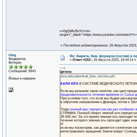
v=0gQldh26oYU</a>
target="_blank">https://www.youtube.com/watch?v
«
Последнее редактирование: 26 Августа 2023, 
Oleg
Re: Амрита. Хим. формула (состав) и п
Модератор
«
Ответ #153 :
25 Августа 2023, 19:44:14 »
Ветеран
--->
Сообщений: 8943
Цитата:
siva.education/kali_time
,
/archive.ph/
Йожык в нирване
КАЛИ ЮГА
В СИСТЕМЕ ВЕДИЧЕСКОГО ЛЕТО
Если мы возьмем такое понятие, как цикл преце
продолжительность течения времени от Сатья д
При условии того, что если мы будем рассматри
в обратном направлении к Двапара, потом к Тре
Тогда
полный круг прецессии как раз отобразит
СПРАВКА: Полный оборот земной оси (прецессия
26 000 лет. За это время земная ось проходит п
течение которого земная ось проходит один зна
///
если мы посмотрим, как движется солнечная си
регистрировать вращение Земли вокруг Солнца, 