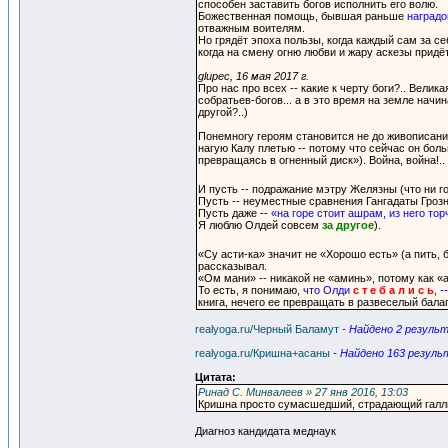
способен заставить богов исполнить его волю.
Божественная помощь, бывшая раньше
наградо
отважным воителям.
Но грядёт эпоха пользы, когда каждый сам за себ
когда на смену огню любви и жару аскезы придё
glupec, 16 мая 2017 г.
Про нас про всех -- какие к черту боги?.. Вели
собратьев-богов... а в это время на земле начин
другой?..)
Понемногу героям становится не до живописани
нагую Калу плетью -- потому что сейчас он бол
превращаясь в огненный диск»). Война, война!
И пусть -- подражание мэтру Желязны (что ни г
Пусть -- неуместные сравнения Гангадаты Грозн
Пусть даже --
«на горе стоит ашрам, из него то
Я люблю Олдей совсем
за другое
).
«Су асти-ка» значит не «Хорошо есть» (а пить,
рассказывал.
«Ом мани» -- никакой не «аминь», потому как «а
То есть, я понимаю,
что Олди
с т е б а л и с ь
, 
книга, нечего ее превращать в развеселый балаг
realyoga.ru/Черный Баламут
- Найдено 2 резуль
realyoga.ru/Кришна+асаны
- Найдено 163 резуль
Цитата:
Ринад С. Минвалеев » 27 янв 2016, 13:03
Кришна просто сумасшедший, страдающий гал
Диагноз кандидата меднаук