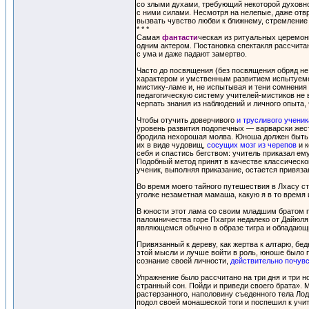
со злыми духами, требующий некоторой духовно
с ними силами. Несмотря на нелепые, даже отв
вызвать чувство любви к ближнему, стремление 
* * *
Самая
фантасти
ческая из ритуальных церемон
одним актером. Постановка спектакля рассчита
с ума и даже падают замертво.
Часто до посвящения (без посвящения обряд не
характером и умственным развитием испытуемо
мистику-ламе и, не испытывая и тени сомнения 
педагогическую систему учителей-мистиков не 
черпать знания из наблюдений и личного опыта,
Чтобы отучить доверчивого
и трусливого учени
уровень развития подопечных — варварски жест
бродила нехорошая молва. Юноша должен быть 
их в виде чудовищ,
сосущих мозг из черепов
и к
себя и спастись бегством: учитель приказал ему
Подобный метод принят в качестве классическо
ученик, выполняя приказание, остается привяза
Во время моего тайного путешествия в Лхасу ст
уголке незаметная мамаша, какую я в то время и
В юности этот лама со своим младшим братом п
паломничества горе Пхагри недалеко от Дайюл
являющемся обычно в образе тигра и обладающ
Привязанный к дереву, как жертва к алтарю, бе
этой мысли и лучше войти в роль, юноше было п
сознание своей личности,
действительно почувс
Упражнение было рассчитано на три дня и три н
странный сон. Пойди и приведи своего брата». 
растерзанного, наполовину съеденного тела Ло
подол своей монашеской тоги и поспешил к учи