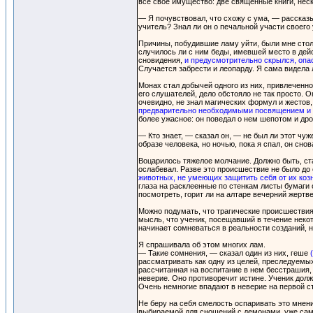
все свое имущество: две священные книги, неск
— Я почувствовал, что схожу с ума, — рассказ
учитель? Знал ли он о печальной участи своег
Причины, побудившие ламу уйти, были мне столь
случилось ли с ним беды, имевшей место в дей
сновидения,
и предусмотрительно скрылся, опа
Случается забрести и леопарду. Я сама видела л
Монах стал добычей одного из них, привлеченно
его слушателей, дело обстояло не так просто. 
очевидно, не знал магических формул и жестов
предварительно необходимыми посвящением и
более ужасное: он поведал о нем шепотом и др
— Кто знает, — сказал он, — не был ли этот ч
образе человека, но ночью, пока я спал, он сно
Воцарилось тяжелое молчание. Должно быть, ст
ослабевал. Разве это происшествие не было до
животных, не умеющих защитить себя от их коз
глаза на расклеенные по стенкам листы бумаги 
посмотреть, горит ли на алтаре вечерний жерт
Можно подумать, что трагические происшествия
мысль, что ученик, посещавший в течение неко
начинает сомневаться в реальности созданий, 
Я спрашивала об этом многих лам.
— Такие сомнения, — сказал один из них, геше
рассматривать как одну из целей, преследуемых
рассчитанная на воспитание в нем бесстрашия, 
неверие. Оно противоречит истине. Ученик долже
Очень немногие впадают в неверие на первой с
Не беру на себя смелость оспаривать это мнен
выбираемой для сношений с демонами, уже сами