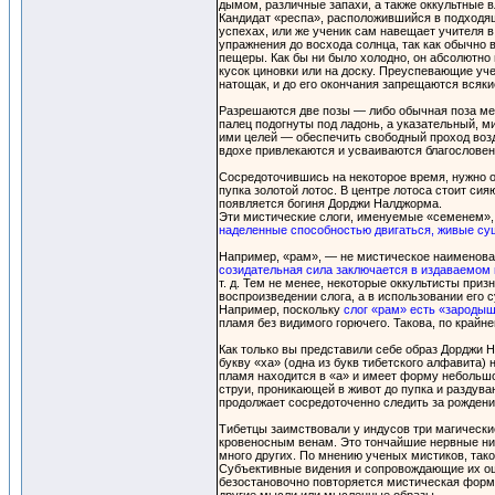
дымом, различные запахи, а также оккультные в
Кандидат «респа», расположившийся в подходяще
успехах, или же ученик сам навещает учителя в
упражнения до восхода солнца, так как обычно в
пещеры. Как бы ни было холодно, он абсолютно
кусок циновки или на доску. Преуспевающие учен
натощак, и до его окончания запрещаются всякие
Разрешаются две позы — либо обычная поза мед
палец подогнуты под ладонь, а указательный, 
ими целей — обеспечить свободный проход возду
вдохе привлекаются и усваиваются благословени
Сосредоточившись на некоторое время, нужно от
пупка золотой лотос. В центре лотоса стоит си
появляется богиня Дорджи Налджорма.
Эти мистические слоги, именуемые «семенем», 
наделенные способностью двигаться, живые су
Например, «рам», — не мистическое наименован
созидательная сила заключается в издаваемом 
т. д. Тем не менее, некоторые оккультисты приз
воспроизведении слога, а в использовании его 
Например, поскольку
слог «рам» есть «зародыш
пламя без видимого горючего. Такова, по крайне
Как только вы представили себе образ Дорджи Н
букву «ха» (одна из букв тибетского алфавита)
пламя находится в «а» и имеет форму небольшо
струи, проникающей в живот до пупка и раздув
продолжает сосредоточенно следить за рождени
Тибетцы заимствовали у индусов три магически
кровеносным венам. Это тончайшие нервные нит
много других. По мнению ученых мистиков, так
Субъективные видения и сопровождающие их ощ
безостановочно повторяется мистическая форм