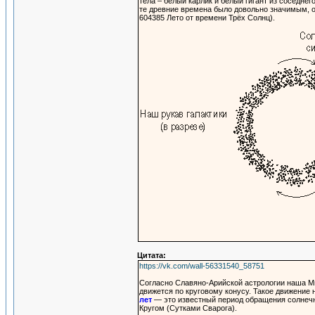
тела – белый карлик и белый гигант из соседнег
те древние времена было довольно значимым, о
604385 Лето от времени Трёх Солнц).
Цитата:
https://vk.com/wall-56331540_58751
Согласно Славяно-Арийской астрологии наша Ми
движется по круговому конусу. Такое движение 
лет
— это известный период обращения солнечн
Кругом (Сутками Сварога).