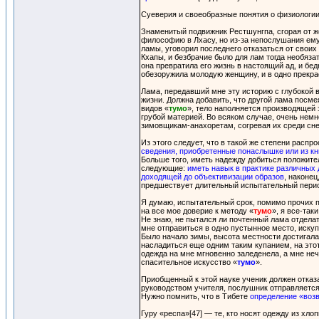
Суеверия и своеобразные понятия о физиологии 
Знаменитый подвижник Рестшунгпа, сгорая от ж
философию в Лхасу, но из-за непослушания ему 
ламы, уговорил последнего отказаться от своих
Кхапы, и безбрачие было для лам тогда необяз
она превратила его жизнь в настоящий ад, и бе
обезоружила молодую женщину, и в одно прекрас
Лама, передавший мне эту историю с глубокой в
жизни. Должна добавить, что другой лама посм
видов «
тумо
», тело наполняется производящей 
грубой материей. Во всяком случае, очень немн
зимовщикам-анахоретам, согревая их среди сне
Из этого следует, что в такой же степени расп
сведения, приобретенные понаслышке или из кн
Больше того, иметь надежду добиться положите
следующие:
иметь навык в практике различных 
доходящей до объективизации образов
, наконе
предшествует длительный испытательный пери
Я думаю, испытательный срок, помимо прочих п
на все мое доверие к методу «
тумо
», я все-та
Не знаю, не пытался ли почтенный лама отдела
мне отправиться в одно пустынное место, искупа
Было начало зимы, высота местности достигала
насладиться еще одним таким купанием, на этот
одежда на мне мгновенно заледенела, а мне неч
спасительное искусство «
тумо
».
Приобщенный к этой науке ученик должен отказ
руководством учителя, послушник отправляетс
Нужно помнить, что в Тибете
определение «возв
Гуру «респа»[47] — те, кто носят одежду из хло