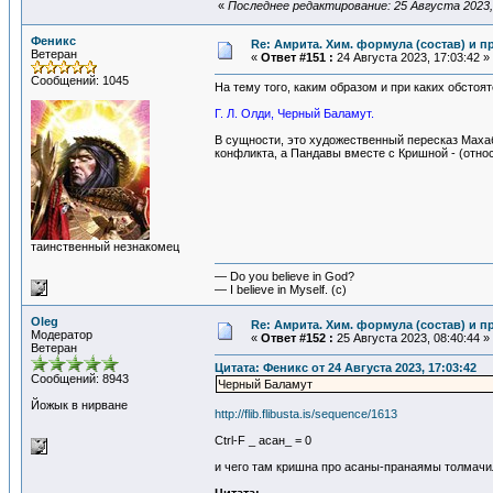
«
Последнее редактирование: 25 Августа 2023, 
Феникс
Re: Амрита. Хим. формула (состав) и п
Ветеран
«
Ответ #151 :
24 Августа 2023, 17:03:42 »
Сообщений: 1045
На тему того, каким образом и при каких обсто
Г. Л. Олди, Черный Баламут.
В сущности, это художественный пересказ Махаб
конфликта, а Пандавы вместе с Кришной - (отно
таинственный незнакомец
— Do you believe in God?
— I believe in Myself. (c)
Oleg
Re: Амрита. Хим. формула (состав) и п
Модератор
«
Ответ #152 :
25 Августа 2023, 08:40:44 »
Ветеран
Цитата: Феникс от 24 Августа 2023, 17:03:42
Сообщений: 8943
Черный Баламут
Йожык в нирване
http://flib.flibusta.is/sequence/1613
Ctrl-F _ асан_ = 0
и чего там кришна про асаны-пранаямы толмачи