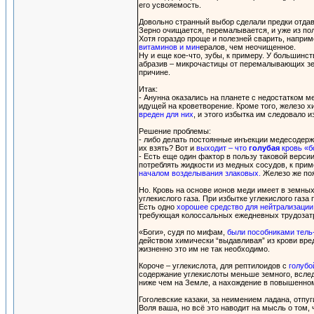
его усвояемость.
Довольно странный выбор сделали предки отда
Зерно очищается, перемалывается, и уже из по
Хотя гораздо проще и полезней сварить, напри
витаминов и мин
ералов, чем неочищенное.
Ну и еще кое-что, зубы, к примеру. У большинс
абразив – микрочастицы от перемалывающих зе
причине.
Итак:
- Анунна оказались на планете с недостатком м
идущей на кроветворение. Кроме того, железо хи
вреден для них
, и этого избытка им следовало и
Решение проблемы:
- либо делать постоянные инъекции медесодерж
их взять? Вот и
выходит – что
голубая
кровь «б
- Есть еще один фактор в пользу таковой верси
потреблять жидкости из медных сосудов, к при
началом возделывания злаковых.
Железо же поя
Но. Кровь на основе ионов меди имеет в земных
углекислого газа. При избытке углекислого газ
Есть одно
хорошее средство для нейтрализации
требующая колоссальных ежедневных трудозатр
«Боги», судя по мифам,
были пособниками тель-
действом химически “выдавливая” из крови вред
жизненно это им не так необходимо.
Короче – углекислота, для рептилоидов с
голубо
содержание углекислоты меньше земного, вслед
ниже чем на Земле, а нахождение в повышенно
Гоголевские казаки, за неимением ладана, отп
Воля ваша, но всё это наводит на мысль о том