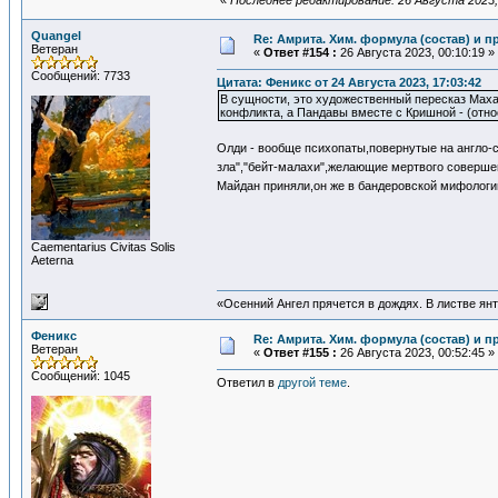
«
Последнее редактирование: 26 Августа 2023, 
Quangel
Re: Амрита. Хим. формула (состав) и п
Ветеран
«
Ответ #154 :
26 Августа 2023, 00:10:19 »
Сообщений: 7733
Цитата: Феникс от 24 Августа 2023, 17:03:42
В сущности, это художественный пересказ Маха
конфликта, а Пандавы вместе с Кришной - (отно
Олди - вообще психопаты,повернутые на англо-
зла","бейт-малахи",желающие мертвого соверш
Майдан приняли,он же в бандеровской мифологии
Сaementarius Civitas Solis
Aeterna
«Осенний Ангел прячется в дождях. В листве янта
Феникс
Re: Амрита. Хим. формула (состав) и п
Ветеран
«
Ответ #155 :
26 Августа 2023, 00:52:45 »
Сообщений: 1045
Ответил в
другой теме
.