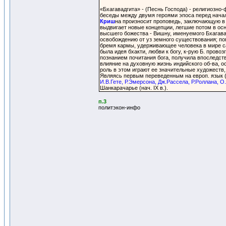
«Бхагавадгита» - (Песнь Господа) - религиозно
беседы между двумя героями эпоса перед начал
Криш
на произносит проповедь, заключающую в 
выдвигает новые концепции, легшие потом в осн
высшего божества - Вишну, именуемого Бхагава
освобождению от уз земного существования; пом
бремя кармы, удерживающее человека в мире с
была идея бхакти, любви к богу, к-рую Б. пров
познанием почитания бога, получила впоследств
влияние на духовную жизнь индийского об-ва, 
роль в этом играют ее значительные художеств,
Являясь первым переведенным на европ. язык (а
И.В.Гете, Р.Эмерсона, Дж.Рассела, Р.Роллана, О.
Шанкарачарье (нач. IX в.).
п.3
политэкон-инфо