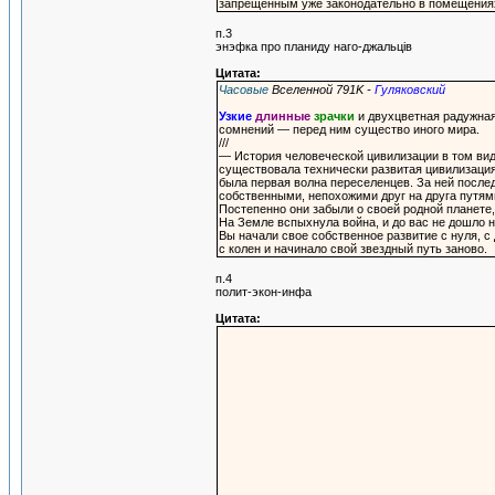
запрещенным уже законодательно в помещениях
п.3
энэфка про планиду наго-джальцiв
Цитата:
Часовые
Вселенной 791K -
Гуляковский
Узкие
длинные
зрачки
и двухцветная радужная
сомнений — перед ним существо иного мира.
///
— История человеческой цивилизации в том вид
существовала технически развитая цивилизация
была первая волна переселенцев. За ней после
собственными, непохожими друг на друга путям
Постепенно они забыли о своей родной планете
На Земле вспыхнула война, и до вас не дошло н
Вы начали свое собственное развитие с нуля, с
с колен и начинало свой звездный путь заново.
п.4
полит-экон-инфа
Цитата: