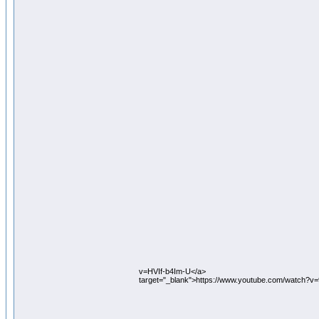
v=HVIf-b4Im-U</a>
target="_blank">https://www.youtube.com/watch?v