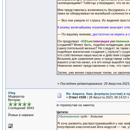
галлюцинациям? Тибетцы утверждают, что не вс
Мне представилась возможность беседовать с о
лама не обнаруживал ни малейшей склонности к
— Все они умерли от страха. Их видения просто
К моему величайшему изумлению анахорет отв
— По вашему мнению,
достаточно не верить в 
Он продолжал:
«
Объект
ивизация ум
ственны
созданий? Может быть, подобно младенцам, рож
самостоятельной жизнью? Не следует ли также 
подобные магические создания („тюльпа“) сущес
что собственные наши мысли и действия создаю
Возьмем для сравнения реку и представим себе,
вашего участка канал, а в его конце выройте пру
Немногие имеют представление о том, что таитс
Затем, уже менее серьезным тоном, он закончи
«
Последнее редактирование: 29 Августа 2023, 
Oleg
Re: Амрита. Хим. формула (состав) и п
Модератор
«
Ответ #159 :
28 Августа 2023, 06:14:53 »
Ветеран
iо-терапеутам на заметку
Сообщений: 8943
Цитата:
Йожык в нирване
Обыкновенное
чудо - Хольнов
Я хочу развеять распространившийся у нас ми
популярная классическая йога индусов — так, у