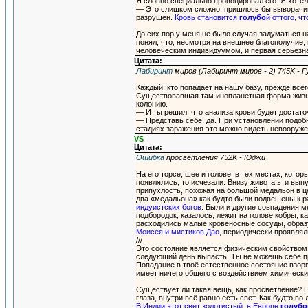
Я словно специально провоцировал его. Я хотел 
— Это слишком сложно, пришлось бы выворачива
разрушен.
Кровь становится
голубо
й оттого, ч
...
До сих пор у меня не было случая задуматься н
понял, что, несмотря на внешнее благополучие, 
человеческим индивидуумом, и первая серьезн
Цитата:
Лабиринт
миров (Лабиринт миров - 2) 745K - Г
Каждый, кто попадает на нашу базу, прежде вс
Существовавшая там инопланетная форма жизни
колонию.
— И ты решил, что анализа крови будет достато
— Представь себе, да. При установлении подоб
стадиях заражения это можно видеть невооруж
VS
Цитата:
Ошибка
просветления 752K - Юджи
На его торсе, шее и голове, в тех местах, кот
появлялись, то исчезали. Внизу живота эти вы
припухлость, похожая на большой медальон в ц
два «медальона» как будто были подвешены к 
индуистских богов
. Были и другие совпадения м
подбородок, казалось, лежит на голове кобры, 
расходились малые кровеносные сосуды, образ
Моисея и мистиков Дао
, периодически проявлял
///
Это состояние является физическим свойством т
следующий день выпасть. Ты не можешь себе пр
Попадание в твоё естественное состояние взорв
имеет ничего общего с воздействием химических
Существует ли такая вещь, как просветление? П
глаза, внутри всё равно есть свет. Как будто во
В Индии этот свет золотистый, в Европе
голубо