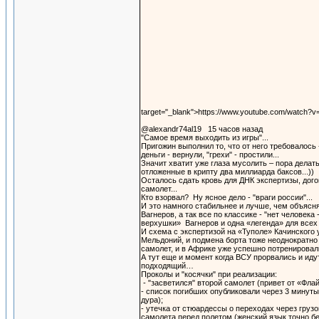
target="_blank">https://www.youtube.com/watch
@alexandr74al19 15 часов назад
"Самое время выходить из игры"...
Пригожин выполнил то, что от него требовалось
деньги - вернули, "грехи" - простили...
Значит хватит уже глаза мусолить – пора делать
отложенные в крипту два миллиарда баксов...))
Осталось сдать кровь для ДНК экспертизы, дог
самолет...
Кто взорвал? Ну ясное дело - "враги россии"...
И это намного стабильнее и лучше, чем объясн
Вагнеров, а так все по классике - "нет человека
верхушки» Вагнеров и одна «легенда» для всех
И схема с экспертизой на «Туполе» Качинского 
Мельдоний, и подмена борта тоже неоднократно
самолет, и в Африке уже успешно потренирова
А тут еще и момент когда ВСУ прорвались и иду
подходящий…
Проколы и "косячки" при реализации:
- "засветился" второй самолет (привет от «Фла
- список погибших опубликовали через 3 минут
дура);
- утечка от стюардессы о переходах через груз
самолета перед полетом (женский язык точно без