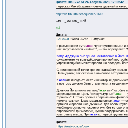
Цитата: Феникс от 24 Августа 2023, 17:03:42
пересказ Махабхараты - очень цельный и каче
http://flib.flibusta.is/sequence/1613
Ctrl-F _ лингам_ = ой
п.2
Цитата:
Санкхья
и йога 2924K - Смирнов
в разъяснении сути
асан
чувствуется смысл и х
них запутывается и гибнет", ― так определяет 
Когда
Ардж
уна выслушал наставления в Йоге, 
фундаменте не возведёшь-де прочной постройки
упражняющийся может правильно овладеть його
С философской точки зрения, хатхайогу нельзя н
Патанджали; так сказано в наиболее авторитетно
К
асан
ам иногда относят и некоторые динамиче
а поэтому должно быть статичным, а не динами
Древняя Йога понимает под "
асан
ами" особые п
медитационные. Цель "физкультурных"
асан
― у
"пранами". С точки зрения современной физиол
нежелательных. Цель медитационных
асан
― со
органов и правильное дыхание. Для обеих груп
необходимостью успокоения гун, без которого, п
европейской физиологии, нужно поддерживать 
или группу мышц. При
асан
ах первой группы н
Цитата:
https://realyoga.ru/book