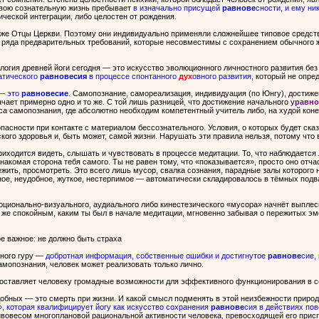
свою сознательную жизнь пребывает
в изначально присущей
равнове
сности, и ему ни
ческой интеграции, либо целостен от рождения.
и уже Отцы Церкви. Поэтому они индивидуально применяли сложнейшее типовое средст
ряда предварительных требований, которые несовместимы с сохранением обычного жи
логия древней йоги сегодня — это искусство эволюционного личностного развития бе
атического
равновесия
в процессе спонтанного
дух
овного развития
, который не опре
 — это
равновесие
.
Самопознание, самореализация, индивидуация (по Юнгу), достиже
чает примерно одно и то же. С той лишь разницей, что достижение начального у
равн
а самопознания, где абсолютно необходим компетентный учитель либо, на худой коне
опасности при контакте с материалом бессознательного. Условия, о которых будет ск
кого здоровья и, быть может, самой жизни. Нарушать эти правила нельзя, потому что 
приходится видеть, слышать и чувствовать в процессе медитации. То, что наблюдаетс
накомая сторона тебя самого. Ты не равен тому, что «показывается», просто оно отча
ежить, просмотреть. Это всего лишь мусор, свалка сознания, парадные залы которого н
ное, неудобное, жуткое, нестерпимое — автоматически складировалось в тёмных подвал
эмоционально-визуального, аудиального либо кинестезического «мусора» начнёт выплес
 же спокойным, каким ты был в начале медитации, мгновенно забывая о пережитых эмо
ое важное: не должно быть страха
ьного гуру —
добротная информация, собственные ошибки и достигнутое
равнове
сие,
 самопознания, человек может реализовать только лично.
ставляет человеку громадные возможности для эффективного функционирования в соц
обных — это смерть при жизни. И какой смысл подменять в этой неизбежности приро
, которая квалифицирует йогу как искусство сохранения
равнове
сия в действиях пов
вовесом многоплановой рациональной активности человека, превосходящей его прис