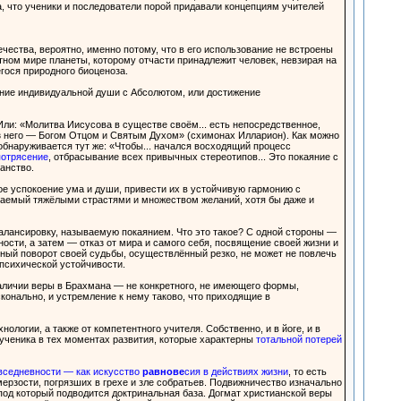
, что ученики и последователи порой придавали концепциям учителей
чества, вероятно, именно потому, что в его использование не встроены
ном мире планеты, которому отчасти принадлежит человек, невзирая на
гося природного биоценоза.
яние индивидуальной души с Абсолютом, или достижение
 Или: «Молитва Иисусова в существе своём... есть непосредственное,
ез него — Богом Отцом и Святым Духом» (схимонах Илларион). Как можно
обнаруживается тут же: «Чтобы... начался восходящий процесс
потрясение
, отбрасывание всех привычных стереотипов... Это покаяние с
анство.
ое успокоение ума и души, привести их в устойчивую гармонию с
ваемый тяжёлыми страстями и множеством желаний, хотя бы даже и
алансировку, называемую покаянием. Что это такое? С одной стороны —
ости, а затем — отказ от мира и самого себя, посвящение своей жизни и
бный поворот своей судьбы, осуществлённый резко, не может не повлечь
психической устойчивости.
наличии веры в Брахмана — не конкретного, не имеющего формы,
сконально, и устремление к нему таково, что приходящие в
нологии, а также от компетентного учителя. Собственно, и в йоге, и в
 ученика в тех моментах развития, которые характерны
тотальной потерей
вседневности — как искусство
равнове
сия в действиях жизни
, то есть
мерзости, погрязших в грехе и зле собратьев. Подвижничество изначально
 под который подводится доктринальная база. Догмат христианской веры