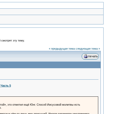
 смотрят эту тему.
« предыдущая тема
следующая тема »
 Часть 5
той», это отметил ещё Юнг. Способ Иисусовой молитвы есть
ю.
ляется в чём-то лишь ему присущей. Иногда параметры внутреннего