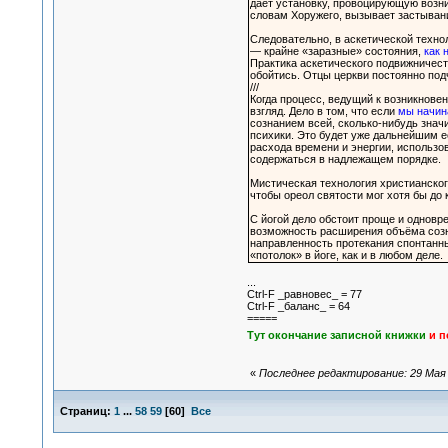
даёт установку, провоцирующую возни
словам Хоружего, вызывает застывание
Следовательно, в аскетической техно
— крайне «заразные» состояния,
как 
Практика аскетического подвижничест
обойтись. Отцы церкви постоянно под
///
Когда процесс, ведущий к возникновен
взгляд. Дело в том, что если
мы начин
сознанием всей, сколько-нибудь знач
психики. Это будет уже дальнейшим её
расхода времени и энергии, использо
содержаться в надлежащем порядке.
Мистическая технология христианског
чтобы ореол святости мог хотя бы до 
С йогой дело обстоит проще и одновр
возможность расширения объёма созна
направленность протекания спонтанны
«потолок» в йоге, как и в любом деле.
...
Ctrl-F _равновес_ = 77
Ctrl-F _баланс_ = 64
=====
Тут окончание записной книжки
и п
«
Последнее редактирование: 29 Мая 2
Страниц:
1
...
58
59
[
60
]
Все