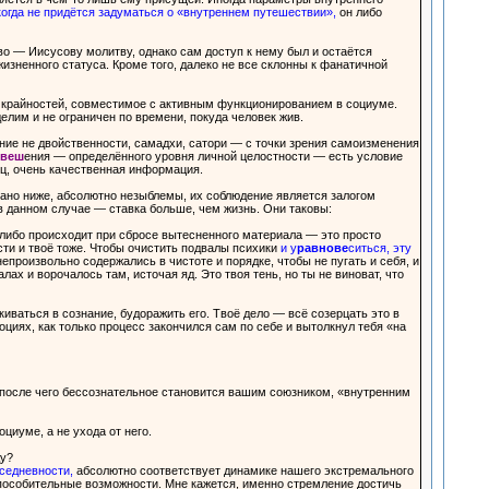
когда не придётся задуматься о «внутреннем путешествии»,
он либо
во — Иисусову молитву, однако сам доступ к нему был и остаётся
зненного статуса. Кроме того, далеко не все склонны к фанатичной
з крайностей, совместимое с активным функционированием в социуме.
делим и не ограничен по времени, покуда человек жив.
ние не двойственности, самадхи, сатори — с точки зрения самоизменения
овеш
ения — определённого уровня личной целостности — есть условие
ц, очень качественная информация.
азано ниже, абсолютно незыблемы, их соблюдение является залогом
в данном случае — ставка больше, чем жизнь. Они таковы:
я либо происходит при сбросе вытесненного материала — это просто
сти и твоё тоже. Чтобы очистить подвалы психики
и у
равнове
ситься, эту
епроизвольно содержались в чистоте и порядке, чтобы не пугать и себя, и
ах и ворочалось там, источая яд. Это твоя тень, но ты не виноват, что
киваться в сознание, будоражить его. Твоё дело — всё созерцать это в
циях, как только процесс закончился сам по себе и вытолкнул тебя «на
после чего бессознательное становится вашим союзником, «внутренним
иуме, а не ухода от него.
ду?
седневности,
абсолютно соответствует динамике нашего экстремального
пособительные возможности. Мне кажется, именно стремление достичь