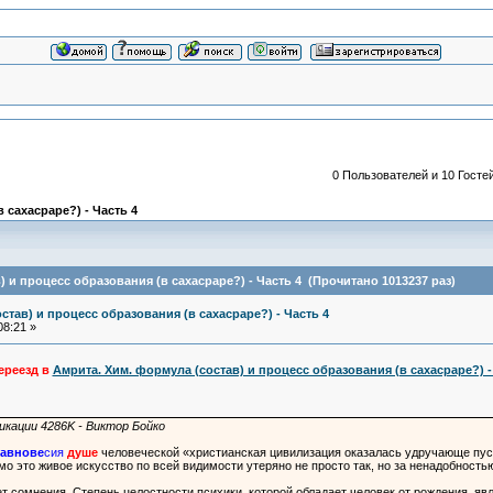
0 Пользователей и 10 Гостей
 сахасраре?) - Часть 4
) и процесс образования (в сахасраре?) - Часть 4 (Прочитано 1013237 раз)
став) и процесс образования (в сахасраре?) - Часть 4
08:21 »
ереезд в
Амрита. Хим. формула (состав) и процесс образования (в сахасраре?) -
никации 4286K - Виктор Бойко
авнове
сия
душе
человеческой «христианская цивилизация оказалась удручающе пус
о это живое искусство по всей видимости утеряно не просто так, но за ненадобность
т сомнения. Степень целостности психики, которой обладает человек от рождения, яв