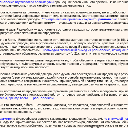
внове
сие вдохновляло великие умы
прошедших веков и нашего времени. И не их вина
направленность, что до какой-то степени дискредитирует их.
ысокую степень автономности, что является как его преимуществом, так и слабостью.
материи банка информации пока отнюдь не отразилось благотворно на развитии челове
 всё живое самой природой.
Эти ограничения призваны сохранять
равнове
сие
в живот
жат его поведение и действия, потому что они давно вышли за рамки самоорганизующе
ры») цель Раджа-йоги — достижение состояния самадхи, которое трактуется как сли
рибутика Абсолюта никак не определены.
еча с Богом, Богообщение именно и есть сфера мистико-аскетического опыта» (с.15).
духовной природы, или внутреннего человека, с Господом Иисусом Христом... а чер
арируют практически одинаково, но это лишь на первый взгляд. Существенная разница 
 сознания и психосоматики...
необходим глобальный выход из
равнове
сия, исходное 
устрашающими образами, резкими эмоциями...» (с.21), так считает мистическое христи
«яма» и «нияма» — напротив, нацелены на то, чтобы обеспечить адепту йоги начальн
обуждениями. «Йога сутры» и тексты комментаторов утверждают, что человек, обуре
твует методу йоги, или наоборот.
низацию начальных условий для процесса духовного восхождения как предельную разб
вания (своего и окружающих людей) из-за его якобы неистинности, лживости и порочн
ения контакта с конкретным Божеством, при неодолимой к этому тяге. Ясно, что подо
ких перегрузок, в том числе — эмоциональных, выводящих личность на грань потери 
ги настаивают на предварительной гармонизации личности с собой и социумом, при 
и Универсум, то в исихазме всё обстоит с точностью до наоборот: и Бог известен до
 всем, прежде всего —
равнове
сием.
 и Его милости, в йоге — от самого человека, его характера, способностей и знания тех
тавника заключён в двух его качествах: наличии живого опыта и верной ориентировке
ия качества психосоматики.
актуется
в философском аспекте как ведущая к спасению («мокша»),
но в текущей по
 надрыва. Христианский же аскет в панике бежит от мира, спасаясь от его вопиющей 
вке, потере приспособленности личности к социуму или сознательном отказе от него,