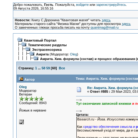
Добро пожаловать,
Гость
. Пожалуйста,
войдите
или
зарегистрируйтесь
.
09 Августа 2026, 16:55:16
Новости:
Книгу С.Доронина "Квантовая магия" читать
здесь
Материалы старого сайта "Физика Магии" доступны для просмотра
здесь
О замеченных глюках просьба писать на почту
quantmag@mail.ru
Квантовый Портал
Тематические разделы
Экстрасенсорика
Амрита
(Модератор:
Oleg
)
Амрита. Хим. формула (состав) и процесс образования (в
Страниц:
1
...
58
59
[
60
]
Все
Тема: Амрита. Хим. формула (состав
Автор
Oleg
Re: Амрита. Хим. формула (со
Модератор
«
Ответ #885 :
29 Мая 2023, 03:
Ветеран
--->
Сообщений: 8943
Тут окончание записной книжки
и п
Йожык в нирване
--->
Цитата:
fbsearch.ru - Йога. Искусство комму
Как
средство обеспечения смысла и
р
бессмысленный уход от мира, да и сам
Люди разные — этот тезис не вызывае