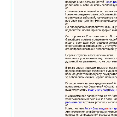
предела сил и возможностей
через
ра
религиозный оттенок или мессианскую 
///
сознание, как и личный опыт, имеет в
Наличие созданного вне собственной 
ограничения действий, наложенные на
все свои достижения. Но не принадле
///
По определению первоисточника («Сут
недвойственности, причём форма и ат
Со стороны же Христианства: «...Встр
ближайшее и живое соединение нашей 
видеть, свои цели обе традиции декл
спонтанного выстраивания... структур
его напряжённостью и экзальтацией, 
Первые ступени классической йоги — 
внешними условиями и внутренними п
духовной направленности, не соответс
В то же время исихазм трактует орга
полное отвержение рутинного существо
всех её действий процессу осуществл
за собой сильнейших нервно-психичес
Если первые ступени традиционной йо
понимаемого как безличный Абсолют ил
подвижничество
ради этого жертвуют
В исихазме всё зависит только от Бога
христианской мистике смысл роли нас
равнове
сия
в точках резкого изменен
///
Известно, что
йога «Бхагавад
гит
ы» тр
это поведение, лишённое религиозного
основано на предельной разбалансиро