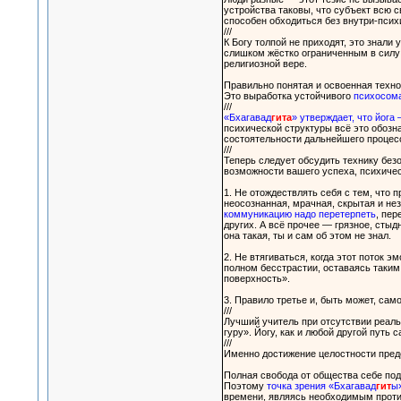
устройства таковы, что субъект всю 
способен обходиться без внутри-психи
///
К Богу толпой не приходят, это знал
слишком жёстко ограниченным в силу 
религиозной вере.
Правильно понятая и освоенная техно
Это выработка устойчивого
психосом
///
«Бхагавад
гита
» утверждает, что йога
психической структуры всё это обозна
состоятельности дальнейшего процесс
///
Теперь следует обсудить технику без
возможности вашего успеха, психичес
1. Не отождествлять себя с тем, что 
неосознанная, мрачная, скрытая и нез
коммуникацию надо перетерпеть
, пер
других. А всё прочее — грязное, стыд
она такая, ты и сам об этом не знал.
2. Не втягиваться, когда этот поток 
полном бесстрастии, оставаясь таким
поверхность».
3. Правило третье и, быть может, сам
///
Лучший учитель при отсутствии реал
гуру». Йогу, как и любой другой путь
///
Именно достижение целостности предо
Полная свобода от общества себе под
Поэтому
точка зрения «Бхагавад
гит
ы»
времени, являясь необходимым проти