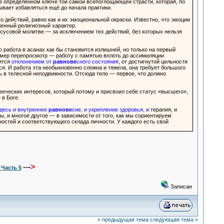
в определённом ключе той самой всепоглощающей страсти, которая, по
ывает избавляться ещё до начала практики.
 действий, равно как и их эмоциональной окраски. Известно, что эмоции
енный религиозный характер.
сусовой молитве — за исключением тех действий, без которых нельзя
о работа в асанах как бы становится излишней, но только на первый
мер перепросмотр — работу с памятью вплоть до ассимиляции
вится
отклонением от
равнове
сного состояния
, от достигнутой цельности
ся. И работа эта необыкновенно сложна и тяжела, она требует большого
ь в телесной неподвижности. Отсюда тело — первое, что должно
еческих интересов, который потому и присвоил себе статус «высшего»,
 в Боге.
десь и внутреннее
равнове
сие, и укрепление здоровья, и
терапия, и
, и многое другое — в зависимости от того, как мы сориентируем
остей и соответствующего склада личности. У каждого есть свой
-
-
-
>
 Часть 5
Записан
« предыдущая тема
следующая тема »