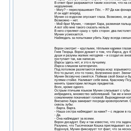
В ответ брат разражается таким хохотом, что на 
недоумение.
- Могу? – переспрашивает Пёс. – Я? Да как фонар
И он идёт вперёд.
Мунин со вздохом опускает глаза. Возможно, он д
Возможно – нет.
- Мой брат Мунин, - говорит Хара, разминая паль
А вот обо мне такого сказать нельзя.
В него стреляют сразу с трёх сторон: два пистоле
Мунин усмехается.
Наблюдать за попытками убить Хару всегда смешн
Ворон смотрит – круглыми, тёплыми карими глазам
Гнев Творца. Ворон думает о том, что Йарса, дух 
души и разумы жалких негодяев – и создал их внов
поступает так, как написан.
Йарсы здесь нет, и это к лучшему.
Йарса слишком категоричен.
Под потолком разлетаются веера искр: взрываются
Кто-то рычит, кто-то тонко, болезненно воет. Зве
Мунин беззвучно смеётся. Поймав свой бокал и бу
пулями стойке. Наливает себе вина. Красному Псу
менять траектории летящих предметов.
Всех, кроме одного.
Острым птичьим языком Мунин слизывает с губы к
инбридинга, множество заболеваний. Так же и мно
сожалением покачивает головой. Вырожденная копия.
Внезапно Хара замирает посреди кровопролития. О
сквозь зубы:
- Варга. Варга.
- Наша сестра наблюдает за нами? – с ледком в го
- Да.
- Она наблюдает за всеми.
Ворон досадует. Ему и так известно, что эта задач
Разумно, что Тысячеокая Кошка приглядывает за ни
Вздохнув, Мунин фиксирует тот факт, что за неско