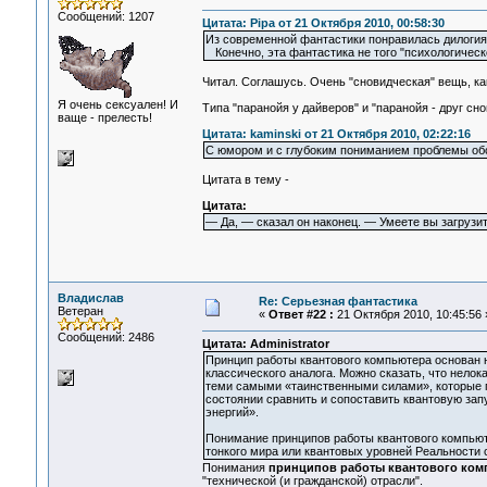
Сообщений: 1207
Цитата: Pipa от 21 Октября 2010, 00:58:30
Из современной фантастики понравилась дилогия 
Конечно, эта фантастика не того "психологическо
Читал. Соглашусь. Очень "сновидческая" вещь, как
Я очень сексуален! И
Типа "паранойя у дайверов" и "паранойя - друг снов
ваще - прелесть!
Цитата: kaminski от 21 Октября 2010, 02:22:16
С юмором и с глубоким пониманием проблемы об
Цитата в тему -
Цитата:
— Да, — сказал он наконец. — Умеете вы загрузит
Владислав
Re: Серьезная фантастика
Ветеран
«
Ответ #22 :
21 Октября 2010, 10:45:56 
Сообщений: 2486
Цитата: Administrator
Принцип работы квантового компьютера основан 
классического аналога. Можно сказать, что нело
теми самыми «таинственными силами», которые пр
состоянии сравнить и сопоставить квантовую за
энергий».
Понимание принципов работы квантового компьют
тонкого мира или квантовых уровней Реальности
Понимания
принципов работы квантового ком
"технической (и гражданской) отрасли".