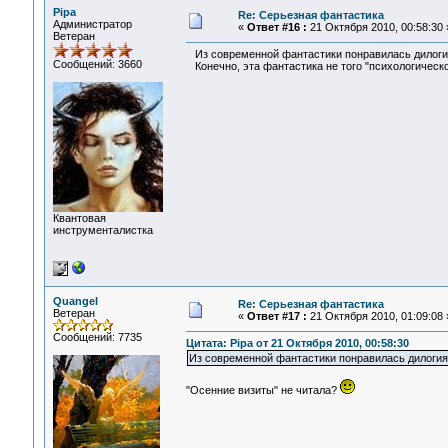
Pipa
Re: Серьезная фантастика
Администратор
«
Ответ #16 :
21 Октября 2010, 00:58:30 
Ветеран
Из современной фантастики понравилась дилогия 
Сообщений: 3660
Конечно, эта фантастика не того "психологическог
Квантовая
инструменталистка
Quangel
Re: Серьезная фантастика
Ветеран
«
Ответ #17 :
21 Октября 2010, 01:09:08 
Сообщений: 7735
Цитата: Pipa от 21 Октября 2010, 00:58:30
Из современной фантастики понравилась дилогия 
"Осенние визиты" не читала?