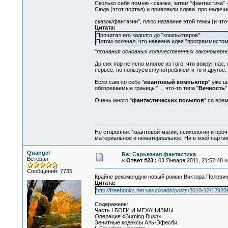
Сколько себя помню - сказки, затем "фантастика" -
Сюда (этот портал) и привлекли слова про наличи
сказок/фантазии", плюс название этой темы (и чт
Цитата:
Прочитал его задолго до "компьютеров".
Потом осознал, что навеяна идея "программисто
"
познания основных количественных закономерн
До сих пор не ясно многое из того, что вокруг нас
первее, но пользуемся/употребляем и то и другое.
Если сам по себе "
квантовый компьютер
" уже ш
обозреваемые границы" ... что-то типа "
Вечность
"
Очень много "
фантастических посылов
" со вре
Не сторонник "квантовой магии, психологии и проч
материальное и нематериальное. Ни в коей партии
Quangel
Re: Серьезная фантастика
Ветеран
«
Ответ #23 :
03 Января 2011, 21:52:48 »
Сообщений: 7735
Крайне рекомендую новый роман Виктора Пелевин
Цитата:
http://freebooks.net.ua/uploads/posts/2010-12/129
Содеражние:
Часть I БОГИ И МЕХАНИЗМЫ
Операция «Burning Вush»
Зенитные кодексы Аль-Эфесби