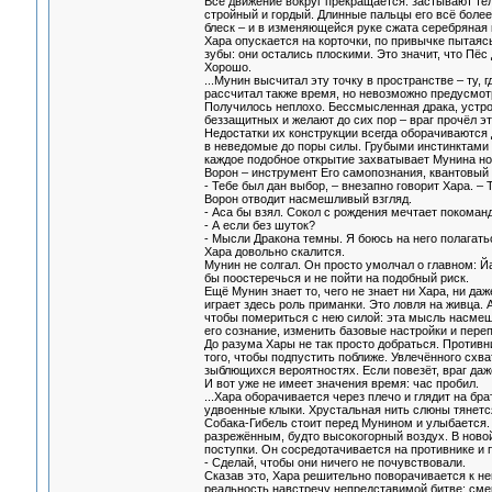
Всё движение вокруг прекращается: застывают тел
стройный и гордый. Длинные пальцы его всё более
блеск – и в изменяющейся руке сжата серебряная к
Хара опускается на корточки, по привычке пытаяс
зубы: они остались плоскими. Это значит, что Пё
Хорошо.
...Мунин высчитал эту точку в пространстве – ту,
рассчитал также время, но невозможно предусмот
Получилось неплохо. Бессмысленная драка, устрое
беззащитных и желают до сих пор – враг прочёл э
Недостатки их конструкции всегда оборачиваются
в неведомые до поры силы. Грубыми инстинктами 
каждое подобное открытие захватывает Мунина но
Ворон – инструмент Его самопознания, квантовый 
- Тебе был дан выбор, – внезапно говорит Хара. –
Ворон отводит насмешливый взгляд.
- Аса бы взял. Сокол с рождения мечтает покоманд
- А если без шуток?
- Мысли Дракона темны. Я боюсь на него полагатьс
Хара довольно скалится.
Мунин не солгал. Он просто умолчал о главном: Й
бы поостеречься и не пойти на подобный риск.
Ещё Мунин знает то, чего не знает ни Хара, ни да
играет здесь роль приманки. Это ловля на живца. 
чтобы помериться с нею силой: эта мысль насмеши
его сознание, изменить базовые настройки и пере
До разума Хары не так просто добраться. Противн
того, чтобы подпустить поближе. Увлечённого схва
зыблющихся вероятностях. Если повезёт, враг даж
И вот уже не имеет значения время: час пробил.
...Хара оборачивается через плечо и глядит на бр
удвоенные клыки. Хрустальная нить слюны тянется 
Собака-Гибель стоит перед Мунином и улыбается.
разрежённым, будто высокогорный воздух. В новой
поступки. Он сосредотачивается на противнике и 
- Сделай, чтобы они ничего не почувствовали.
Сказав это, Хара решительно поворачивается к н
реальность навстречу непредставимой битве: сме