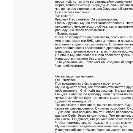
вероятной, но так и не воплотившейся реальности
жертв, точно в скотину. В сущем же большую част
что почти все стрелки считают Хару пьяной галлю
Всё это бессмысленно.
Так кажется.
Красный Пёс смеётся. Он удовлетворён.
Обеими руками Мунин приглаживает волосы. Неприв
священного человеческого облика, как и маленькие
равнодушно Ворон приказывает:
- Время, назад.
И всё возвращается на свои места, почти всё – з
уже очень скоро его ДНК, запечатленная в дальне
вселенная когда-то существовала. Странная честь
Мельчайшие щепы срастаются в древесную плоть.
мышц восстанавливаются в телах, и жизнь послушн
По спине Мунина снова и снова пробегает дрожь. 
Хара смотрит на него без улыбки.
- Он услышал нас, - отвечает на незаданный вопро
Час приближается.
Он выглядит как человек.
Он – человек.
При рождении ему было дано какое-то имя.
Мунин думает о том, как страшно отличаются друг
себе позволяет. Счёт идёт на секунды. Нельзя не
Он идёт. Наверху, по тротуару; ноги ступают по 
чужих глаз. Мунин видит его сквозь камни, землю и
- Двое? Из пятнадцати?
Так он скажет, и больше он ничего не скажет. Ему 
скрывает разочарования. Он почти оскорблён. Он 
– уже слишком большой почёт. В своей невообрази
равным Себе. Этого не случилось. Тем не менее, 
его к цели. Он думает, что раньше или позже встрет
Чтобы понимать это, нет нужды читать его мысли
Мунин сжимает неудобные человеческие зубы.
В следующий миг события более не имеют значени