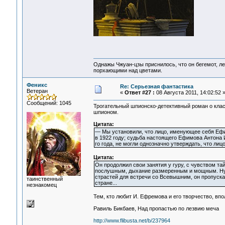
Однажы Чжуан-цзы приснилось, что он бегемот, л
порхающими над цветами.
Феникс
Re: Серьезная фантастика
Ветеран
«
Ответ #27 :
08 Августа 2011, 14:02:52 
Сообщений: 1045
Трогательный шпионско-детективный роман о кла
шпионом.
Цитата:
— Мы установили, что лицо, именующее себя Еф
в 1922 году; судьба настоящего Ефимова Антона 
го года, не могли однозначно утверждать, что л
Цитата:
Он продолжил свои занятия у гуру, с чувством та
послушным, дыхание размеренным и мощным. Ну, а
страстей для встречи со Всевышним, он пропускал
таинственный
стране...
незнакомец
Тем, кто любит И. Ефремова и его творчество, вп
Равиль Бикбаев, Над пропастью по лезвию меча
http://www.flibusta.net/b/237964