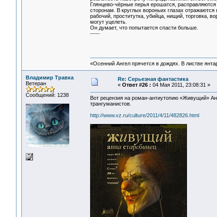
Глянцево-чёрные перья ерошатся, расправляются о
сторонам. В круглых вороньих глазах отражаются 
рабочий, проститутка, убийца, нищий, торговка, в
могут уцелеть.
Он думает, что попытается спасти больше.
-----
«Осенний Ангел прячется в дождях. В листве янтарн
Владимир Травка
Re: Серьезная фантастика
Ветеран
«
Ответ #26 :
04 Мая 2011, 23:08:31 »
Сообщений: 1238
Вот рецензия на роман-антиутопию «Живущий» Анн
трангуманистов.
http://www.vz.ru/culture/2011/4/11/482826.html