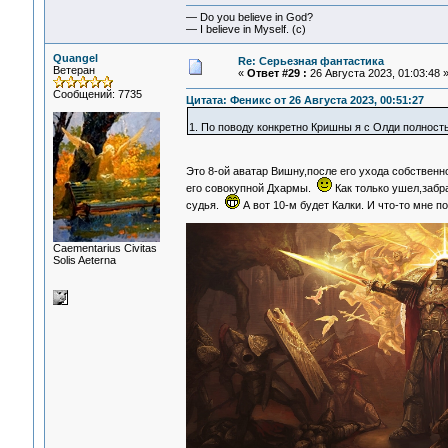
— Do you believe in God?
— I believe in Myself. (c)
Quangel
Re: Серьезная фантастика
Ветеран
«
Ответ #29 :
26 Августа 2023, 01:03:48 
Сообщений: 7735
Цитата: Феникс от 26 Августа 2023, 00:51:27
1. По поводу конкретно Кришны я с Олди полность
Это 8-ой аватар Вишну,после его ухода собственн
его совокупной Дхармы.
Как только ушел,забр
судья.
А вот 10-м будет Калки. И что-то мне 
Сaementarius Civitas
Solis Aeterna