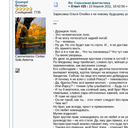
Quangel
Re: Серьезная фантастика
Ветеран
«
Ответ #25 :
23 Апреля 2011, 18:42:56 »
Сообщений: 7735
Зарисовка Ольги Онойко к ее новому будущему ро
-----
***
- Дурацкое тело.
- Это человеческое тело.
- Я не могу почесаться задней ногой.
- Ты – можешь.
- Ну да. Но это будет как-то глупо. И... я не доста
- Их принято мыть.
- Вот и я о том же... Что ты хихикаешь? Что тут с
- Ты меня уморишь.
Сaementarius Civitas
Их двое за деревянным круглым столом в густой т
Solis Aeterna
По бледному лицу пробегает, словно луч, мягкая у
переменчивое, как весеннее солнце.
Его собеседник – такой же, как десятки посетите
выпирает вперёд, куртка трещит на мощных плеча
бандитом. Сейчас на лице его написано добродуши
- И почему я не взял с собой Рекса? – темноволос
- Да, братец Рекс всё время молчит, - ухмыляетс
- Или Йарсу? – тонкие губы улыбаются. – Будь со
- И ты б вертелся, как солёный заяц, мой брат Му
тяжёлыми, словно пара обточенных камней, они кат
- Я тоже не простой.
- Он не такой, как ты, - этот ответ следует без п
- Чем же?
Но брат, как всегда, прост и прямолинеен.
- Он любит командовать.
Мунин вздыхает.
Брат кругом прав: командовать он не любит и не ум
руководство – не его стезя. Да, ему дан приказ, и
беспристрастный анализ говорит ему, что куда лу
- Такова его природа, мой брат Хара, - отвечает М