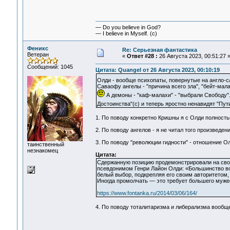
— Do you believe in God?
— I believe in Myself. (c)
Феникс
Re: Серьезная фантастика
Ветеран
«
Ответ #28 :
26 Августа 2023, 00:51:27 
Сообщений: 1045
Цитата: Quangel от 26 Августа 2023, 00:10:19
Олди - вообще психопаты, повернутые на англо-с
Саваофу ангелы - "причина всего зла", "бейт-ма
А демоны - "каф-малахи" - "выбрали Свободу"
Достоинства"(с) и теперь яростно ненавидят "Пут
1. По поводу конкретно Кришны я с Олди полностью
2. По поводу ангелов - я не читал того произведен
3. По поводу "революции гидности" - отношение О
таинственный
незнакомец
Цитата:
Сдержанную позицию продемонстрировали на сво
псевдонимом Генри Лайон Олди: «Большинство воп
белый выбор, подкрепляя его своим авторитетом, 
Иногда промолчать — это требует большего мужест
https://www.fontanka.ru/2014/03/06/164/
4. По поводу тоталитаризма и либерализма вообще 