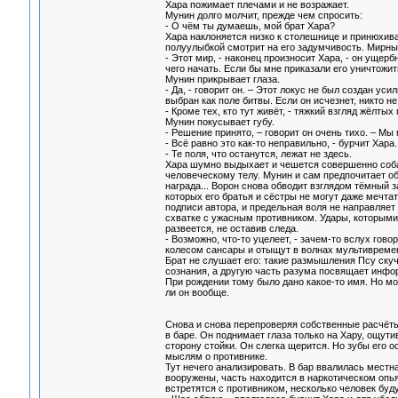
Хара пожимает плечами и не возражает.
Мунин долго молчит, прежде чем спросить:
- О чём ты думаешь, мой брат Хара?
Хара наклоняется низко к столешнице и принюхива
полуулыбкой смотрит на его задумчивость. Мирны
- Этот мир, - наконец произносит Хара, - он ущерб
чего начать. Если бы мне приказали его уничтожит
Мунин прикрывает глаза.
- Да, - говорит он. – Этот локус не был создан у
выбран как поле битвы. Если он исчезнет, никто не
- Кроме тех, кто тут живёт, - тяжкий взгляд жёлты
Мунин покусывает губу.
- Решение принято, – говорит он очень тихо. – Мы
- Всё равно это как-то неправильно, - бурчит Хара
- Те поля, что останутся, лежат не здесь.
Хара шумно выдыхает и чешется совершенно собач
человеческому телу. Мунин и сам предпочитает об
награда... Ворон снова обводит взглядом тёмный 
которых его братья и сёстры не могут даже мечтат
подписи автора, и предельная воля не направляет
схватке с ужасным противником. Удары, которыми
развеется, не оставив следа.
- Возможно, что-то уцелеет, - зачем-то вслух го
колесом сансары и отыщут в волнах мультивремен
Брат не слушает его: такие размышления Псу скуч
сознания, а другую часть разума посвящает инфо
При рождении тому было дано какое-то имя. Но мо
ли он вообще.
Снова и снова перепроверяя собственные расчёты
в баре. Он поднимает глаза только на Хару, ощути
сторону стойки. Он слегка щерится. Но зубы его 
мыслям о противнике.
Тут нечего анализировать. В бар ввалилась местн
вооружены, часть находится в наркотическом опья
встретятся с противником, несколько человек буду