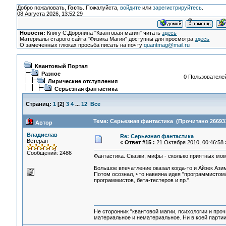
Добро пожаловать,
Гость
. Пожалуйста,
войдите
или
зарегистрируйтесь
.
08 Августа 2026, 13:52:29
Новости:
Книгу С.Доронина "Квантовая магия" читать
здесь
Материалы старого сайта "Физика Магии" доступны для просмотра
здесь
О замеченных глюках просьба писать на почту
quantmag@mail.ru
Квантовый Портал
Разное
0 Пользователей
Лирические отступления
Серьезная фантастика
Страниц:
1
[
2
]
3
4
...
12
Все
Тема: Серьезная фантастика (Прочитано 266931
Автор
Владислав
Re: Серьезная фантастика
Ветеран
«
Ответ #15 :
21 Октября 2010, 00:46:58 
Сообщений: 2486
Фантастика. Сказки, мифы - сколько приятных моме
Большое впечатление оказал когда-то и Айзек Азим
Потом осознал, что навеяна идея "программистом/
программистов, бета-тестеров и пр.".
Не сторонник "квантовой магии, психологии и проч
материальное и нематериальное. Ни в коей партии