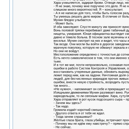
Хара ухмыляется, задирая брови. Отведя лицо, не
- Я не знаю, почему мне поручено это дело. Я не 
слишком много вероятностей. Я – консультант.
- А я не написан для того, чтобы быть голосом раз
Ты умеешь решать дело миром. В отличие от боль
Мунин бледно улыбается.
- Может быть.
И оба замолкают. Спустя минуту им приносят вино
Вонь половой тряпки перебивает даже табачный ду
нищеты, умирания. Юная официантка выглядит смер
давно и тяжело больна. В тесном зале мужчины и
веселье. Мунин смотрит на них и видит, что часы
Так везде. Они могли бы войти в дорогое заведен
мрачную поволоку, которую не обманут зеркала и о
Но они не войдут.
Местоположение определено с точностью до сотни
Есть нечто символическое в том, что они именно 
тьме.
И в тот же миг, почти непроизвольно, сознавая п
ошибки в работе Систем Контроля и Управления, о
восстановить утерянные данные, обновить вырожд
лежит перед ним, как на ладони. Ничтожная доля с
людей, для бесчисленных мириадов прочих живых
ошибки, внести некую стройность, возродить пуст
так много...
«Не нужно», - напоминает он себе и прекращает хо
Изящными движениями Мунин разливает вино. Руки
наркодельцом, то ли связным мафии. Хара, сутуля
Хара отправляет в рот кусок подсохшего сыра – п
- Зачем мы здесь?
- Так надо.
Громила издаёт короткий смешок.
- Другого ответа я от тебя не ждал.
- Тогда зачем спрашивал?
Жёлтые глаза брата, глаза убийцы, встречают про
- Почему мы не идём ему навстречу? – прямо спра
- Не сейчас.