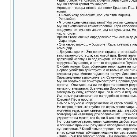
- Щас сблюю, - вполголоса бурчит Хара и для уб
Мунин слегка кривит тонкий рот.
Агрессия – сфера ответственности Красного Пса. 
копии.
- Сильно хочу объяснить кое-что этим парням.
- Успокойся.
- Что они к девчонке пристали? Что она им сделал
Мунин скептически качает головой. Хара способен
предусмотрительного аналитика-консультанта. Но 
час от силы.
Время столкновения определено с точностью до де
- Хара, сядь.
- Это как-то плохо... – бормочет Хара, сутулясь 
командир.
...Девушка кричит. Это не визг страха, это горьки
выставленного ствола, как живой щит. Дикий гвалт
держащий жертву. Он под кайфом. Из его левой гл
подружка Гнусавого, и вот что он сделает с Гнуса
Он бьёт ножом. Вмиг обмякшее тело падает на пол
Первое убийство действует на остальных как сигн
слишком узки. Многие падают, их топчут. Дико хох
Хара медленно выпрямляется. Суженные глаза зло
Мунин озадаченно приоткрывает рот. Нервная дрож
ярости... Они здесь на линии фронта, совсем рядо
нельзя отвлекаться. Все чувства Ворона ясно гов
вмещать ту силу, которая пришла в него, а ведь о
Им нельзя размениваться на подобные незначимы
Красный Пёс в ярости.
Самое могучее и непререкаемое из стремлений, п
Но второе, столь же глубинное стремление защища
могучего тела, алым светом заливает жёлтые соба
благородный из пятнадцати величайших... Сейчас
удержится на месте, как бы ни было это ему тяжел
Но то же самое стремление поднимает дыбом воло
и логичные причины, разумные оправдания и возмо
существовать? Какой смысл терпеть зло, пересили
в час конца мира гибнущие люди не почувствовали
- Хара, - быстро говорит ворон, - ты можешь сдел