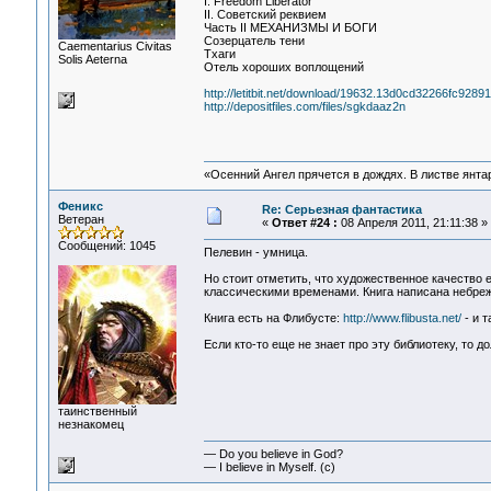
I. Freedom Liberator
II. Советский реквием
Часть II МЕХАНИЗМЫ И БОГИ
Созерцатель тени
Сaementarius Civitas
Тхаги
Solis Aeterna
Отель хороших воплощений
http://letitbit.net/download/19632.13d0cd32266fc92
http://depositfiles.com/files/sgkdaaz2n
«Осенний Ангел прячется в дождях. В листве янтарн
Феникс
Re: Серьезная фантастика
Ветеран
«
Ответ #24 :
08 Апреля 2011, 21:11:38 »
Сообщений: 1045
Пелевин - умница.
Но стоит отметить, что художественное качество 
классическими временами. Книга написана небреж
Книга есть на Флибусте:
http://www.flibusta.net/
- и т
Если кто-то еще не знает про эту библиотеку, то до
таинственный
незнакомец
— Do you believe in God?
— I believe in Myself. (c)