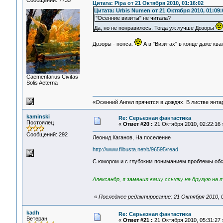
Сообщений: 7735
Цитата: Pipa от 21 Октября 2010, 01:16:02
Цитата: Urbis Numen от 21 Октября 2010, 01:09:
"Осенние визиты" не читала?
Да, но не понравилось. Тогда уж лучше Дозоры
Дозоры - попса.
А в "Визитах" в конце даже кв
Сaementarius Civitas
Solis Aeterna
«Осенний Ангел прячется в дождях. В листве янтарн
kaminski
Re: Серьезная фантастика
Постоялец
«
Ответ #20 :
21 Октября 2010, 02:22:16 
Сообщений: 292
Леонид Каганов, На поселение
http://www.flibusta.net/b/96595/read
С юмором и с глубоким пониманием проблемы обс
Александр, я заменил вашу ссылку на другую на 
«
Последнее редактирование: 21 Октября 2010, 0
kadh
Re: Серьезная фантастика
Ветеран
«
Ответ #21 :
21 Октября 2010, 05:31:27 