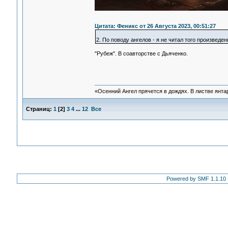
Цитата: Феникс от 26 Августа 2023, 00:51:27
2. По поводу ангелов - я не читал того произведен
"Рубеж". В соавторстве с Дьяченко.
«Осенний Ангел прячется в дождях. В листве янтарн
Страниц:
1
[
2
]
3
4
...
12
Все
Powered by SMF 1.1.10