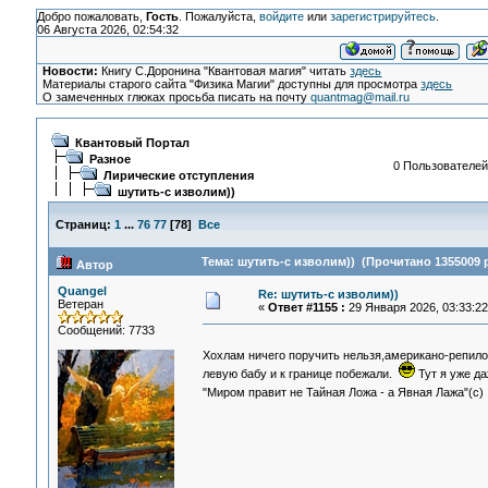
Добро пожаловать,
Гость
. Пожалуйста,
войдите
или
зарегистрируйтесь
.
06 Августа 2026, 02:54:32
Новости:
Книгу С.Доронина "Квантовая магия" читать
здесь
Материалы старого сайта "Физика Магии" доступны для просмотра
здесь
О замеченных глюках просьба писать на почту
quantmag@mail.ru
Квантовый Портал
Разное
0 Пользователей 
Лирические отступления
шутить-с изволим))
Страниц:
1
...
76
77
[
78
]
Все
Тема: шутить-с изволим)) (Прочитано 1355009 р
Автор
Quangel
Re: шутить-с изволим))
Ветеран
«
Ответ #1155 :
29 Января 2026, 03:33:22
Сообщений: 7733
Хохлам ничего поручить нельзя,американо-репилои
левую бабу и к границе побежали.
Тут я уже да
"Миром правит не Тайная Ложа - а Явная Лажа"(с)