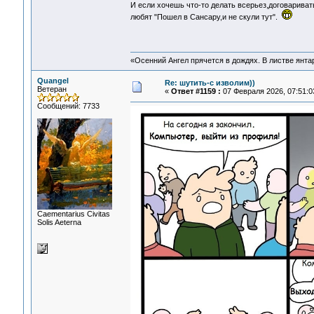
И если хочешь что-то делать всерьез,договарива
любят "Пошел в Сансару,и не скули тут".
«Осенний Ангел прячется в дождях. В листве янтарн
Quangel
Re: шутить-с изволим))
Ветеран
«
Ответ #1159 :
07 Февраля 2026, 07:51:0
Сообщений: 7733
Сaementarius Civitas
Solis Aeterna