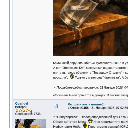
Каминский,порушивший "Сингулярность 2010" и у
А вот "Эволюцию КМ" затормозил на десятилетия.
опять пытаюсь объяснить "Товарищу Сталину" - к
прос...ли".
Только у меня она "Квантовая". А 
«
Последнее редактирование: 31 Января 2026, 04
«Осенний Ангел прячется в дождях. В листве янтарн
Quangel
Re: шутить-с изволим))
Ветеран
«
Ответ #1158 :
31 Января 2026, 07:02:59
Сообщений: 7733
У "Сингуляргела" - после определенной дозы эта
Оболочки" этого Мира.
И он понимает,что на Н
Нефритовом Небе.
Прости меня великий Юй-