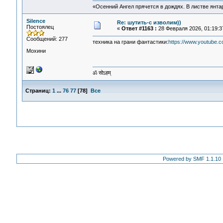
«Осенний Ангел прячется в дождях. В листве янтарн
Silence
Re: шутить-с изволим))
Постоялец
«
Ответ #1163 :
28 Февраля 2026, 01:19:3
Сообщений: 277
техника на грани фантастики:
https://www.youtube
Мохини
ॐ सोऽहम्
Страниц:
1
...
76
77
[
78
]
Все
Powered by SMF 1.1.10