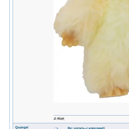
ॐ सोऽहम्
Quangel
Re: шутить-с изволим))