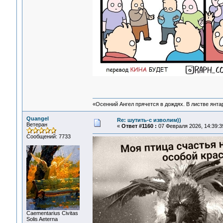
«Осенний Ангел прячется в дождях. В листве янтарн
Quangel
Re: шутить-с изволим))
Ветеран
«
Ответ #1160 :
07 Февраля 2026, 14:39:3
Сообщений: 7733
Сaementarius Civitas
Solis Aeterna