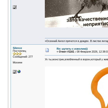
«Осенний Ангел прячется в дождях. В листве янтарн
Silence
Re: шутить-с изволим))
Постоялец
«
Ответ #1161 :
08 Февраля 2026, 12:38:0
Сообщений: 277
Ух ты,монстрик,влюбленный в ворон,который у жи
Мохини