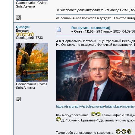
Сaementarius Civitas
Solis Aeterna
«
Последнее редактирование: 29 Января 2026, 05
«Осенний Ангел прячется в дождях. В листве янтарн
Quangel
Re: шутить-с изволим))
Ветеран
«
Ответ #1156 :
29 Января 2026, 04:39:36
Сообщений: 7733
А в "Нормальной Истории - "Центральный Всевидя
Но Он таким не стал,мы с Фенечкой не вытянули.
Сaementarius Civitas
Solis Aeterna
https://tsargrad.tv/articles/novaja-britanskaja-imperi
Как могу,успокаиваю.
Какой нафиг 2030-й,к
До "Войны с Британией" Делягина тупо не дож
Такое себе успокоение,но какое есть.