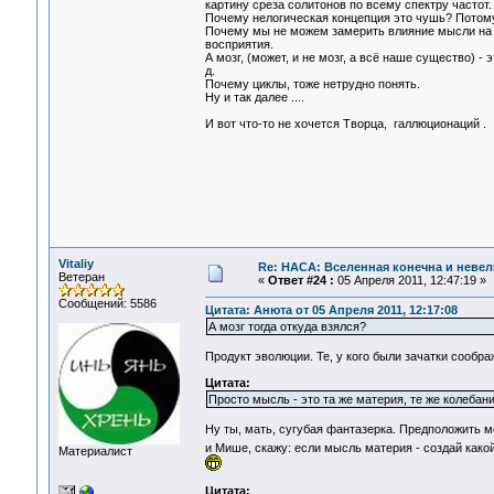
картину среза солитонов по всему спектру частот.
Почему нелогическая концепция это чушь? Потому 
Почему мы не можем замерить влияние мысли на п
восприятия.
А мозг, (может, и не мозг, а всё наше существо) 
д.
Почему циклы, тоже нетрудно понять.
Ну и так далее ....
И вот что-то не хочется Творца, галлюционаций .
Vitaliy
Re: НАСА: Вселенная конечна и невел
Ветеран
«
Ответ #24 :
05 Апреля 2011, 12:47:19 »
Сообщений: 5586
Цитата: Анюта от 05 Апреля 2011, 12:17:08
А мозг тогда откуда взялся?
Продукт эволюции. Те, у кого были зачатки сообр
Цитата:
Просто мысль - это та же материя, те же колебан
Ну ты, мать, сугубая фантазерка. Предположить мо
и Мише, скажу: если мысль материя - создай како
Материалист
Цитата: