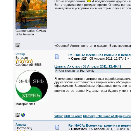
Нет,не предположим.
А предположим другое - е
Вот это движение и рождает время. Отсюда выте
замедляться,ускоряться,и в некотрых случаях пов
Сaementarius Civitas
Solis Aeterna
«Осенний Ангел прячется в дождях. В листве янтарн
Vitaliy
Re: НАСА: Вселенная конечна и невел
Ветеран
«
Ответ #27 :
05 Апреля 2011, 12:57:49 »
Сообщений: 5586
Цитата: Анюта от 05 Апреля 2011, 12:49:42
Я Вас только на Вы, Vitaliy
Я тоже оппонентов, настроенных недоброжелатель
дружелюбие и готовность к творческому обсужден
официально. В английском обращение по имени на
вполне естественно. Ну, а вы тогда будете у меня
Материалист
Vitaliy:
SCIES Forum
Glossary
Definitions of Magic
Высш
Анюта
Re: НАСА: Вселенная конечна и невел
Постоялец
«
Ответ #28 :
05 Апреля 2011, 13:50:08 »