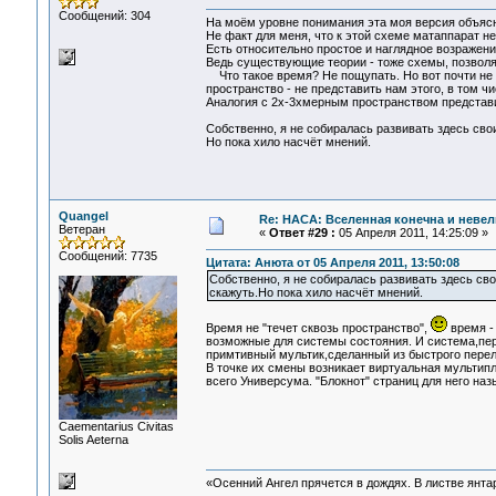
Сообщений: 304
На моём уровне понимания эта моя версия объясн
Не факт для меня, что к этой схеме матаппарат н
Есть относительно простое и наглядное возражени
Ведь существующие теории - тоже схемы, позвол
Что такое время? Не пощупать. Но вот почти не 
пространство - не представить нам этого, в том ч
Аналогия с 2х-3хмерным пространством представи
Собственно, я не собиралась развивать здесь св
Но пока хило насчёт мнений.
Quangel
Re: НАСА: Вселенная конечна и невел
Ветеран
«
Ответ #29 :
05 Апреля 2011, 14:25:09 »
Сообщений: 7735
Цитата: Анюта от 05 Апреля 2011, 13:50:08
Собственно, я не собиралась развивать здесь св
скажуть.Но пока хило насчёт мнений.
Время не "течет сквозь пространство",
время -
возможные для системы состояния. И система,пер
примтивный мультик,сделанный из быстрого перели
В точке их смены возникает виртуальная мультип
всего Универсума. "Блокнот" страниц для него наз
Сaementarius Civitas
Solis Aeterna
«Осенний Ангел прячется в дождях. В листве янтарн