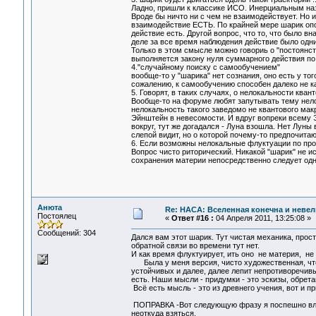
Ладно, пришли к классике ИСО. Инерциальным назы
Вроде бы ничто ни с чем не взаимодействует. Но 
взаимодействие ЕСТЬ. По крайней мере шарик опос
действие есть. Другой вопрос, что то, что было в
деле за все время наблюдения действие было одни
Только в этом смысле можно говориь о "постоянст
выполняется закону нуля суммарного действия по 
4."случайному поиску с самообучением"
вообще-то у "шарика" нет сознания, оно есть у то
сожалению, к самообучению способен далеко не ка
5. Говорят, в таких случаях, о нелокальности кван
Вообще-то на форуме любят запутывать тему нело
нелокальность такого заведомо не квантового мак
Эйнштейн в невесомости. И вдруг вопреки всему 
вокруг, тут же догадался - Луна взошла. Нет Луны
слепой видит, но о которой почему-то предпочитаю
6. Если возможны нелокальные флуктуации по про
Вопрос чисто риторический. Никакой "шарик" не ис
сохранения материи непосредственно следует одн
Анюта
Re: НАСА: Вселенная конечна и невел
Постоялец
«
Ответ #16 :
04 Апреля 2011, 13:25:08 »
Сообщений: 304
Дался вам этот шарик. Тут чистая механика, прост
обратной связи во времени тут нет.
И как время флуктуирует, ить оно не материя, не 
Была у меня версия, чисто художественная, что
устойчивых и далее, далее лепит непротиворечив
есть. Наши мысли - придумки - это эскизы, обрет
Всё есть мысль - это из древнего учения, вот и п
ПОПРАВКА -Вот следующую фразу я поспешно влеп
неоткуда взяться.