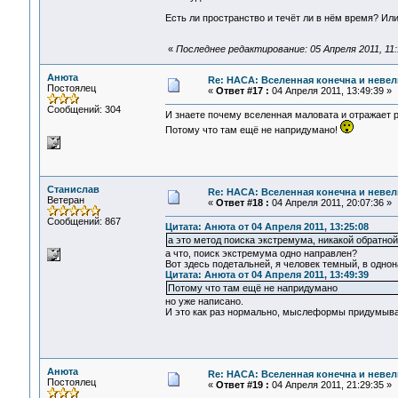
Есть ли пространство и течёт ли в нём время? Или
«
Последнее редактирование: 05 Апреля 2011, 11
Анюта
Re: НАСА: Вселенная конечна и невел
Постоялец
«
Ответ #17 :
04 Апреля 2011, 13:49:39 »
Сообщений: 304
И знаете почему вселенная маловата и отражает р
Потому что там ещё не напридумано!
Станислав
Re: НАСА: Вселенная конечна и невел
Ветеран
«
Ответ #18 :
04 Апреля 2011, 20:07:36 »
Сообщений: 867
Цитата: Анюта от 04 Апреля 2011, 13:25:08
а это метод поиска экстремума, никакой обратной 
а что, поиск экстремума одно направлен?
Вот здесь подетальней, я человек темный, в одн
Цитата: Анюта от 04 Апреля 2011, 13:49:39
Потому что там ещё не напридумано
но уже написано.
И это как раз нормально, мыслеформы придумывае
Анюта
Re: НАСА: Вселенная конечна и невел
Постоялец
«
Ответ #19 :
04 Апреля 2011, 21:29:35 »