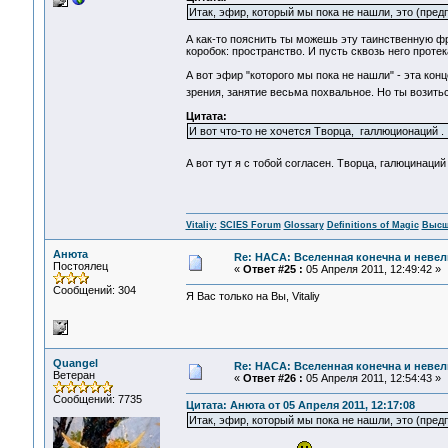
Итак, эфир, который мы пока не нашли, это (пред
А как-то пояснить ты можешь эту таинственную ф
коробок: пространство. И пусть сквозь него прот
А вот эфир "которого мы пока не нашли" - эта ко
зрения, занятие весьма похвальное. Но ты возитьс
Цитата:
И вот что-то не хочется Творца, галлюционаций .
А вот тут я с тобой согласен. Творца, галюцинаци
Vitaliy:
SCIES Forum
Glossary
Definitions of Magic
Высш
Анюта
Re: НАСА: Вселенная конечна и невел
Постоялец
«
Ответ #25 :
05 Апреля 2011, 12:49:42 »
Сообщений: 304
Я Вас только на Вы, Vitaliy
Quangel
Re: НАСА: Вселенная конечна и невел
Ветеран
«
Ответ #26 :
05 Апреля 2011, 12:54:43 »
Сообщений: 7735
Цитата: Анюта от 05 Апреля 2011, 12:17:08
Итак, эфир, который мы пока не нашли, это (пред