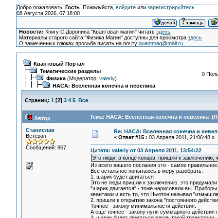
Добро пожаловать,
Гость
. Пожалуйста,
войдите
или
зарегистрируйтесь
.
08 Августа 2026, 07:18:00
Новости:
Книгу С.Доронина "Квантовая магия" читать
здесь
Материалы старого сайта "Физика Магии" доступны для просмотра
здесь
О замеченных глюках просьба писать на почту
quantmag@mail.ru
Квантовый Портал
Тематические разделы
0 Поль
Физика
(Модератор:
valeriy
)
НАСА: Вселенная конечна и невелика
Страниц:
1
[
2
]
3
4
5
Все
Тема: НАСА: Вселенная конечна и невелика (П
Автор
Станислав
Re: НАСА: Вселенная конечна и невел
Ветеран
«
Ответ #15 :
03 Апреля 2011, 21:06:48 »
Сообщений: 867
Цитата: valeriy от 03 Апреля 2011, 13:54:22
Это люди, в конце концов, пришли к заключению, чт
Из всего вашего послания это - самое правильное
Все остальное попытаюсь в меру разобрать.
1. шарик будет двигаться
Это не люди пришли к заключению, это придумали л
"шарик двигается" - тоже нарисовали вы. Приборы
квантами и есть то, что Ньютон называл "измышл
2. пришли к открытию закона "постоянного действи
Точнее - закону минимальности действия.
А еще точнее - закону нуля суммарного действия 
3. шарик будет двигаться вдоль такой траектории ..