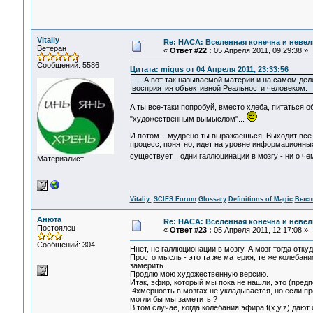
Vitaliy
Re: НАСА: Вселенная конечна и невел
Ветеран
«
Ответ #22 :
05 Апреля 2011, 09:29:38 »
Сообщений: 5586
Цитата: migus от 04 Апреля 2011, 23:33:56
… А вот так называемой материи и на самом дел
восприятия объективной Реальности человеком.
А ты все-таки попробуй, вместо хлеба, питаться 
"художественным вымыслом"...
И потом... мудрено ты выражаешься. Выходит все-
процесс, понятно, идет на уровне информационных
существует... одни галлюцинации в мозгу - ни о че
Материалист
Vitaliy:
SCIES Forum
Glossary
Definitions of Magic
Высш
Анюта
Re: НАСА: Вселенная конечна и невел
Постоялец
«
Ответ #23 :
05 Апреля 2011, 12:17:08 »
Сообщений: 304
Ннет, не галлюционации в мозгу. А мозг тогда отку
Просто мысль - это та же материя, те же колебан
замерить.
Продлю мою художественную версию.
Итак, эфир, который мы пока не нашли, это (предп
4хмерность в мозгах не укладывается, но если пре
могли бы мы заметить ?
В том случае, когда колебания эфира f(x,y,z) даю