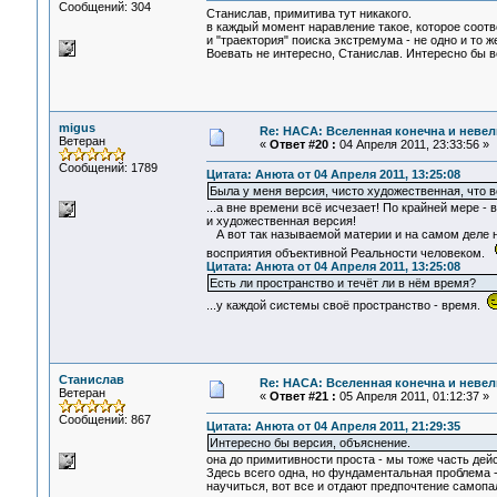
Сообщений: 304
Станислав, примитива тут никакого.
в каждый момент наравление такое, которое соот
и "траектория" поиска экстремума - не одно и то ж
Воевать не интересно, Станислав. Интересно бы в
migus
Re: НАСА: Вселенная конечна и невел
Ветеран
«
Ответ #20 :
04 Апреля 2011, 23:33:56 »
Сообщений: 1789
Цитата: Анюта от 04 Апреля 2011, 13:25:08
Была у меня версия, чисто художественная, что в
...а вне времени всё исчезает! По крайней мере -
и художественная версия!
А вот так называемой материи и на самом деле н
восприятия объективной Реальности человеком.
Цитата: Анюта от 04 Апреля 2011, 13:25:08
Есть ли пространство и течёт ли в нём время?
...у каждой системы своё пространство - время.
Станислав
Re: НАСА: Вселенная конечна и невел
Ветеран
«
Ответ #21 :
05 Апреля 2011, 01:12:37 »
Сообщений: 867
Цитата: Анюта от 04 Апреля 2011, 21:29:35
Интересно бы версия, объяснение.
она до примитивности проста - мы тоже часть дей
Здесь всего одна, но фундаментальная проблема - 
научиться, вот все и отдают предпочтение само