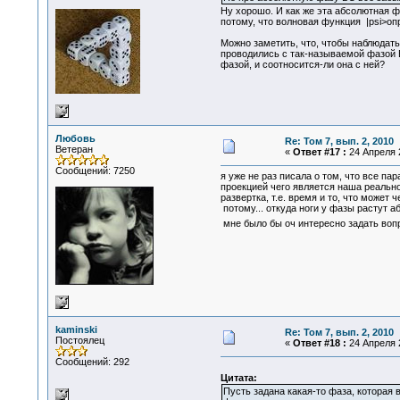
Ну хорошо. И как же эта абсолютная ф
потому, что волновая функция |psi>оп
Можно заметить, что, чтобы наблюдат
проводились с так-называемой фазой 
фазой, и соотносится-ли она с ней?
Любовь
Re: Том 7, вып. 2, 2010
Ветеран
«
Ответ #17 :
24 Апреля 2
Сообщений: 7250
я уже не раз писала о том, что все па
проекцией чего является наша реально
развертка, т.е. время и то, что может 
потому... откуда ноги у фазы растут а
мне было бы оч интересно задать вопр
kaminski
Re: Том 7, вып. 2, 2010
Постоялец
«
Ответ #18 :
24 Апреля 2
Сообщений: 292
Цитата:
Пусть задана какая-то фаза, которая