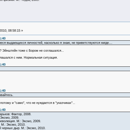
010, 08:58:15 »
1:40
я выдающихся личностей, насколько я знаю, не приветствуются нигде....
ь? Эйнштейн тоже с Бором не соглашался...
глашался с ним. Нормальная ситуация.
1:40
1:40
ывайтесь.
отому и "само", что не нуждается в "указчиках"...
1:40
рьков: Фактор, 2008.
Эксмо, 2009.
еволюция. М.: Эксмо, 2009.
 М.: Эксмо, 2010.
й черных дыр. М.: Эксмо, 2010.