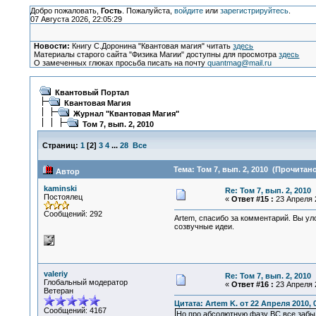
Добро пожаловать,
Гость
. Пожалуйста,
войдите
или
зарегистрируйтесь
.
07 Августа 2026, 22:05:29
Новости:
Книгу С.Доронина "Квантовая магия" читать
здесь
Материалы старого сайта "Физика Магии" доступны для просмотра
здесь
О замеченных глюках просьба писать на почту
quantmag@mail.ru
Квантовый Портал
Квантовая Магия
Журнал "Квантовая Магия"
Том 7, вып. 2, 2010
Страниц:
1
[
2
]
3
4
...
28
Все
Тема: Том 7, вып. 2, 2010 (Прочитано
Автор
kaminski
Re: Том 7, вып. 2, 2010
Постоялец
«
Ответ #15 :
23 Апреля 2
Сообщений: 292
Artem, спасибо за комментарий. Вы ул
созвучные идеи.
valeriy
Re: Том 7, вып. 2, 2010
Глобальный модератор
«
Ответ #16 :
23 Апреля 2
Ветеран
Цитата: Artem K. от 22 Апреля 2010, 
Сообщений: 4167
Но про абсолютную фазу ВС все забыли