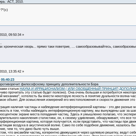
ра.: АСТ, 2010.
?"(с)
010, 09:50:34 »
..
 хроническая хворь... прямо таки поветрие, .... самообразовывайтесь, самообразовыв
010, 13:35:42 »
 05:40:23
противоречит философскому принципу дополнительности Бора
вами статью
НАУКА И ИРРАЦИОНАЛИЗМ ( ИЛИ ОБОБЩЕННЫЙ ПРИНЦИП ДОПОЛНИ
чиво прочитать эту статью будет полезно). Она очень большая и потребуется некоторо
й механике", хотелость бы внести некоторую ясность в понятие дуальности волна-част
такое объект. Для осмысления измерений его местоположения и скорости движения это 
страция наличия частицы и наблюдение интерференционной картины - это две разные 
нкость в том, чтобы наблюдать интерференционную картину, мы вынуждены шаг за ша
иносцентном экране места попадания частиц. Здесь я умышленно полагаю, что экспер
е длительного накопления статистики, он, к своему удивлению, обнаруживает, что все
терференционная картина, которая получается, если представить, что частицы при дв
астицам воздуха в акустической волне. Само по себе подобное движение, казалось бы
ие, чем то, что дано было чуть выше.
том, что ансамбли частиц, когерентно движущиеся через щелевую решетку, ведут себя