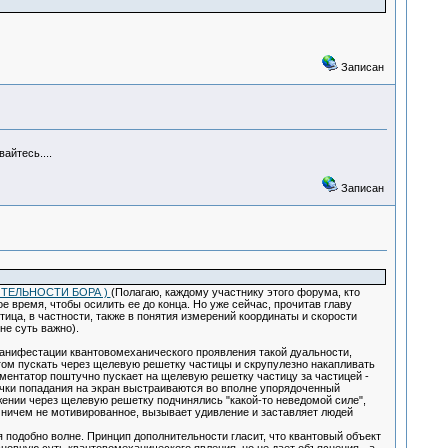
Записан
айтесь....
Записан
ТЕЛЬНОСТИ БОРА )
(Полагаю, каждому участнику этого форума, кто
е время, чтобы осилить ее до конца. Но уже сейчас, прочитав главу
ица, в частности, также в понятия измерений координаты и скорости
не суть важно).
манифестации квантовомеханического проявления такой дуальности,
гом пускать через щелевую решетку частицы и скрупулезно накапливать
иментатор поштучно пускает на щелевую решетку частицу за частицей -
 точки попадания на экран выстраиваются во вполне упорядоченный
ижении через щелевую решетку подчинялись "какой-то неведомой силе",
 ничем не мотивированное, вызывает удивление и заставляет людей
 подобно волне. Принцип дополнительности гласит, что квантовый объект