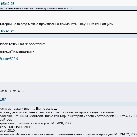
 05:40:23
 лишь частный случай такой дополнительности.
тегории не всегда можно произвольно применять к научным концепциям.
 05:40:23
.
все точки над "i" расставит...
ептиков" называется -
?topic=592.0
010, 08:31:40 »
1:07
уж март закончился, а Вы не заяц....
я выдающихся личностей, насколько я знаю, не приветствуются нигде....
полезно... гении-мыслители, такие как Бор, в истории человечества всем НОРМАЛЬНЫМ 
вайтесь:
рономов, физиков и геометров. М.: РХД, 2000.
а? М.: МЦНМО, 2008.
смо, 2010.
ой теории: Физика в поисках самых фундаментальных законов природы. М.: УРСС, 200