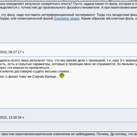
аза определяет результат конкретного опыта? Пусть задана какая-то фаза, которая 
ределяется с точностию до произвольного фазового множителя. А при квантовомехани
ь эту фазу, надо поставить интерференционный эксперимент. Тогда эта загадочная ф
Берри, или геометрической фазой
Geometric phase
. Каким образом абсолютная фаза, 
010, 09:27:17 »
радоксы всего лишь результат того, что мы имеем дело с проекцией, т.е. наш 3-х мерный
сть, есть и скрытые параметры, которые в проекции явно не отражаются, бо явными 
через эти мерности проявляться...
бсолютно достоверно судить весьма сложно...
ос о фазах тому же Сергею Капице...
010, 13:28:34 »
 в простом квантовомеханическом изменении не наблюдаема. Почему. Да потому, что в