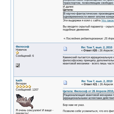
транспортом, позволяющим свободно
И далее:
Цитата:
В научно-фантастических произведени
одновременности имеет вполне конкр
Эти выдержки я взял с сайта
Что такое
Вы вводите скрытый параметр - скрыт
подобные движения.
«
Последнее редактирование: 25 Апрел
Философ
Re: Том 7, вып. 2, 2010
Новичок
«
Ответ #20 :
26 Апреля 2
Сообщений: 6
Каминский пытается иррациональную к
философскому принципу дополнительн
квантовой механики - всего лишь част
kadh
Re: Том 7, вып. 2, 2010
Ветеран
«
Ответ #21 :
26 Апреля 2
Сообщений: 1207
Цитата: Философ от 26 Апреля 2010,
Рационализация квантовой механики 
иррациональными аспектами действит
Бор нам не указ.
Я очень сексуален! И ваще -
Позволю себе усомниться, что его фи
прелесть!