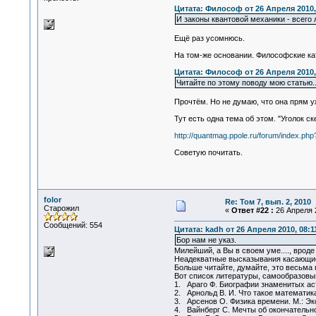
Цитата: Философ от 26 Апреля 2010,
И законы квантовой механики - всего
Ещё раз усомнюсь.
На том-же основании. Философские ка
Цитата: Философ от 26 Апреля 2010,
Читайте по этому поводу мою статью..
Прочтём. Но не думаю, что она прям уж 
Тут есть одна тема об этом. "Уголок ск
http://quantmag.ppole.ru/forum/index.php
Советую почитать.
folor
Re: Том 7, вып. 2, 2010
Старожил
«
Ответ #22 :
26 Апреля 2
Сообщений: 554
Цитата: kadh от 26 Апреля 2010, 08:1
Бор нам не указ.
Милейший, а Вы в своем уме...., вроде 
Неадекватные высказывания касающиес
Больше читайте, думайте, это весьма 
Вот список литературы, самообразовы
1. Араго Ф. Биографии знаменитых аст
2. Арнольд В. И. Что такое математик
3. Арсенов О. Физика времени. М.: Эк
4. Вайнберг С. Мечты об окончательн