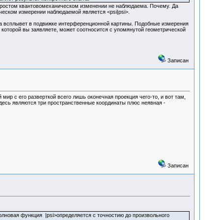
в простом квантовомеханическом изменении не наблюдаема. Почему. Да
ческом измерении наблюдаемой является <psi|psi>.
аза всплывет в подвижке интерференционной картины. Подобные измерения
о которой вы заявляете, может соотносится с упомянутой геометрической
Записан
 мир с его разверткой всего лишь оконечная проекция чего-то, и вот там,
здесь являются три пространственные координаты плюс неявная -
Записан
олновая функция |psi>определяется с точностию до произвольного