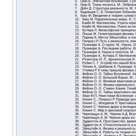
5. Грин Б. Элегантная Вселенная. Суп
6. Грин Б. Ткань космоса. М.: Либроко
7. Дойч Д. Структура реальности. М.: 
8. Кадомцев С. Б. Геометрия Лобачевс
9. Каку М. Введение в теорию суперстр
10. Каку М. Параллельные миры. К.: С
11. Клайн М. Математика. Утрата опре
12. Клайн М. Математика. Поиск истин
13. Кутюра Л. Философские принципы 
14. Лошак Ж. Геометризация физики. И
15. Паркер Б. Мечта Эйнштейна: в пои
16. Пенроуз Р. Путь к реальности, ил
17. Пуанкаре А. О науке. М.: Наука, 1
18. Пуанкаре А. Последние работы. Иж
19. Пуанкаре А. Наука и гипотеза. М.:
20. Пуанкаре А., Кутюра Л. Математика
21. Розенталь И. Л., Архангельская И.
22. Рубин С. Г. Устройство нашей Всел
23. Тяпкин А., Шибанов А. Пуанкаре. М
24. Утияма Р. К чему пришла физика (
25. Фейгин О. О. Тайны Вселенной. Ха
26. Фейгин О. О. Большой Взрыв. М.: 
27. Фейгин О. О. Великая квантовая р
28. Фейгин О. О. Физика нереального. 
29. Фейгин О. О. Стивен Хокинг. Гений
30. Фейгин О. О. Тайны квантового мир
31. Хван М.П. Неистовая Вселенная: о
32. Хокинг С., Пенроуз Р. Природа про
33. Хокинг С., Млодинов Л. Кратчайша
34. Хокинг С. Черные дыры и молодые
35. Хокинг С. Мир в ореховой скорлупк
36. Черепащук А. М., Чернин А.Д. Всел
37. Черепащук А. М. Черные дыры во В
38. Эддингтон А. Пространство, время 
39. Эддингтон А. Относительность и к
40. Эйнштейн А. Физика и реальность. 
41. Эйнштейн А. Работы по теории отн
42. Эйнштейн А., Инфельд Л. Эволюция