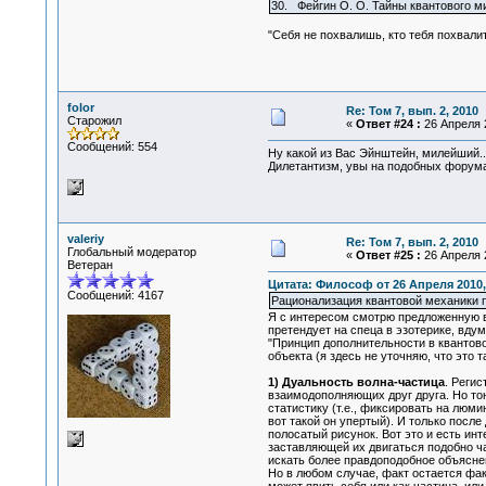
30. Фейгин О. О. Тайны квантового ми
"Себя не похвалишь, кто тебя похвалит
folor
Re: Том 7, вып. 2, 2010
Старожил
«
Ответ #24 :
26 Апреля 2
Сообщений: 554
Ну какой из Вас Эйнштейн, милейший..
Дилетантизм, увы на подобных форумах
valeriy
Re: Том 7, вып. 2, 2010
Глобальный модератор
«
Ответ #25 :
26 Апреля 2
Ветеран
Цитата: Философ от 26 Апреля 2010,
Сообщений: 4167
Рационализация квантовой механики 
Я с интересом смотрю предложенную 
претендует на спеца в эзотерике, вдум
"Принцип дополнительности в квантово
объекта (я здесь не уточняю, что это 
1) Дуальность волна-частица
. Реги
взаимодополняющих друг друга. Но то
статистику (т.е., фиксировать на люм
вот такой он упертый). И только посл
полосатый рисунок. Вот это и есть ин
заставляющей их двигаться подобно ч
искать более правдоподобное объяснен
Но в любом случае, факт остается фак