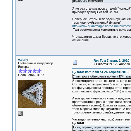
фазового множителя.
Я не раз сталкиваюсь с такой "логикой
приводят доводы из той же КМ.
Наверное нет смысла здесь пускаться
терминах субъективной физики"
http://www.quantmagic.narod.ru/volume
Там рассмотрены конкретные примеры
Что касается фазы Берри, то это хор
отношения.
valeriy
Re: Том 7, вып. 2, 2010
Глобальный модератор
«
Ответ #19 :
25 Апреля 2
Ветеран
Цитата: kaminski от 24 Апреля 2010, 
Сообщений: 4167
Я пытаюсь объяснить почему КМ такая,
Я посмотрел статьи, ссылки на котрые
Согласен, есть действие S и есть ура
конфигурационном пространстве (прос
комплексную функцию exp{i*S/h} и пре
А вот далее начинаются ваши предложе
пространстве и ровно через цикл "про
обычными часами). Красивая идея, рас
трех-мерном мире пунктуативно. А пре
точки зрения земного наблюдателя, пр
Частица (точечная частица) живет тем
Цитата:
Есть, однако, одно серьёзное препятс
сверхсветовое перемещение по прост