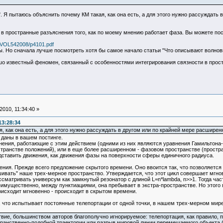
". Я пытаюсь объяснить почему КМ такая, как она есть, а для этого нужно рассуждать
 в пространные разъяснения того, как по моему мнению работает фаза. Вы можете по
s/VOL542008/p4101.pdf
. Но сначала лучше посмотреть хотя бы самое начало статьи "Что описывают волно
ошо известный феномен, связанный с особенностями интегрирования связности в прос
010, 11:34:40 »
13:28:34
 как она есть, а для этого нужно рассуждать в другом или по крайней мере расширен
 даны в вашем постинге.
внения, работающие с этим действием (одними из них являются уравнения Гамильтона-
транстве положений), или в еще более расширенном - фазовом пространстве (простра
дставить движения, как движения фазы на поверхности сферы единичного радиуса.
ния. Прежде всего предложение скрытого времени. Оно ввоится так, что позволяется 
шивать" наше трех-мерное пространство. Утверждается, что этот цикл совершает мгно
сматривать универсум как замкнутый резонатор с длиной L=n*lambda, n>>1. Тогда час
имущественно, между пунктиациями, она пребывает в экстра-пространстве. Но этого п
оисходит мгновенно - происходит в скрытом времени.
, что испытывает постоянные телепортации от одной точки, в нашем трех-мерном мире,
твие, большинством авторов благополучно игнорируемое: телепортация, как правило, п
ранственно-подобной траектории или разрыв мировой линии перемещаемого объекта 