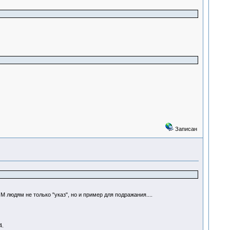
Записан
людям не только "указ", но и пример для подражания....
4.