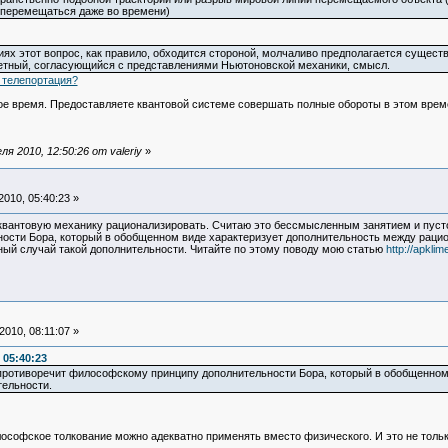
 перемещаться даже во времени)
ях этот вопрос, как правило, обходится стороной, молчаливо предполагается сущест
етный, согласующийся с представлениями Ньютоновской механики, смысл.
 телепортация?
ое время. Предоставляете квантовой системе совершать полные обороты в этом време
я 2010, 12:50:26 от valeriy
»
010, 05:40:23 »
вантовую механику рационализировать. Считаю это бессмысленным занятием и пусто
ости Бора, который в обобщенном виде характеризует дополнительность между раци
ный случай такой дополнительности. Читайте по этому поводу мою статью
http://apklim
010, 08:11:07 »
 05:40:23
противоречит философскому принципу дополнительности Бора, который в обобщенном
ельности.
лософское толкование можно адекватно применять вместо физического. И это не толь