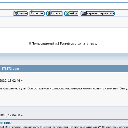
0 Пользователей и 2 Гостей смотрят эту тему.
 878373 раз)
010, 15:02:46 »
овили самую суть. Все остальное - философия, которая может нравится или нет. Это 
010, 17:04:08 »
04:14:00
! Все, кроме Каминского. И меня, теперь вот. За что она отвечает? Да она-то и опред