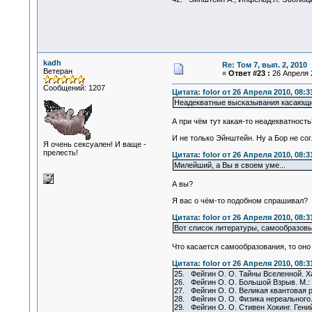
kadh
Re: Том 7, вып. 2, 2010
Ветеран
«
Ответ #23 :
26 Апреля 2
Сообщений: 1207
Цитата: folor от 26 Апреля 2010, 08:3
Неадекватные высказывания касающиес
А при чём тут какая-то неадекватност
И не только Эйнштейн. Ну а Бор не со
Я очень сексуален! И ваще -
прелесть!
Цитата: folor от 26 Апреля 2010, 08:3
Милейший, а Вы в своем уме...
А вы?
Я вас о чём-то подобном спрашивал?
Цитата: folor от 26 Апреля 2010, 08:3
Вот список литературы, самообразов
Что касается самообразования, то оно п
Цитата: folor от 26 Апреля 2010, 08:3
25. Фейгин О. О. Тайны Вселенной. Ха
26. Фейгин О. О. Большой Взрыв. М.: 
27. Фейгин О. О. Великая квантовая р
28. Фейгин О. О. Физика нереального.
29. Фейгин О. О. Стивен Хокинг. Гени