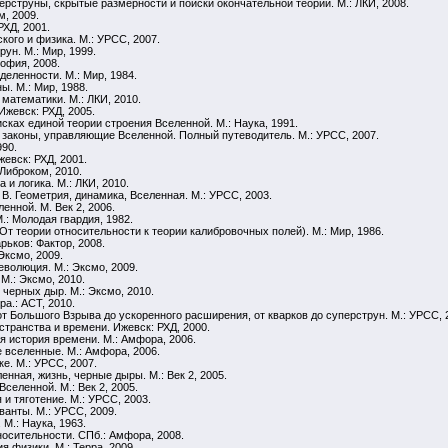
ерструны, скрытые размерности и поиски окончательной теории. М.: ЛКИ, 2008.
м, 2009.
РХД, 2001.
кого и физика. М.: УРСС, 2007.
ун. М.: Мир, 1999.
офия, 2008.
деленности. М.: Мир, 1984.
ы. М.: Мир, 1988.
математики. М.: ЛКИ, 2010.
жевск: РХД, 2005.
сках единой теории строения Вселенной. М.: Наука, 1991.
и законы, управляющие Вселенной. Полный путеводитель. М.: УРСС, 2007.
990.
евск: РХД, 2001.
 Либроком, 2010.
 и логика. М.: ЛКИ, 2010.
 В. Геометрия, динамика, Вселенная. М.: УРСС, 2003.
енной. М. Век 2, 2006.
.: Молодая гвардия, 1982.
От теории относительности к теории калибровочных полей). М.: Мир, 1986.
рьков: Фактор, 2008.
Эксмо, 2009.
еволюция. М.: Эксмо, 2009.
М.: Эксмо, 2010.
 черных дыр. М.: Эксмо, 2010.
а.: АСТ, 2010.
т Большого Взрыва до ускоренного расширения, от кварков до суперструн. М.: УРСС, 
странства и времени. Ижевск: РХД, 2000.
я история времени. М.: Амфора, 2006.
 вселенные. М.: Амфора, 2006.
е. М.: УРСС, 2007.
енная, жизнь, черные дыры. М.: Век 2, 2005.
селенной. М.: Век 2, 2005.
и тяготение. М.: УРСС, 2003.
ванты. М.: УРСС, 2009.
М.: Наука, 1963.
осительности. СПб.: Амфора, 2008.
 физики. М.: Терра, 2009.