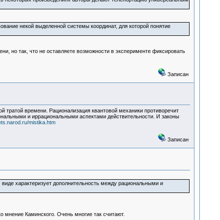
вование некой выделенной системы координат, для которой понятие
ни, но так, что не оставляете возможности в эксперименте фиксировать
Записан
й тратой времени. Рационализация квантовой механики противоречит
ональными и иррациональными аспектами действительности. И законы
ets.narod.ru/mistika.htm
Записан
 виде характеризует дополнительность между рациональными и
ко мнение Каминского. Очень многие так считают.