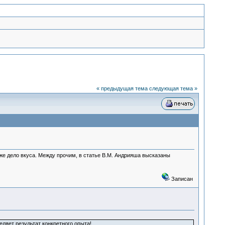
« предыдущая тема
следующая тема »
уже дело вкуса. Между прочим, в статье В.М. Андрияша высказаны
Записан
еляет результат конкретного опыта!