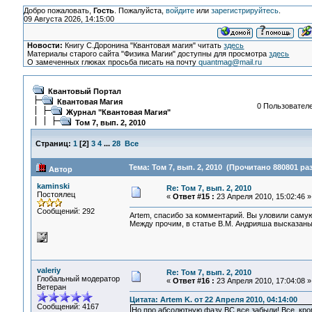
Добро пожаловать,
Гость
. Пожалуйста,
войдите
или
зарегистрируйтесь
.
09 Августа 2026, 14:15:00
Новости:
Книгу С.Доронина "Квантовая магия" читать
здесь
Материалы старого сайта "Физика Магии" доступны для просмотра
здесь
О замеченных глюках просьба писать на почту
quantmag@mail.ru
Квантовый Портал
Квантовая Магия
0 Пользователе
Журнал "Квантовая Магия"
Том 7, вып. 2, 2010
Страниц:
1
[
2
]
3
4
...
28
Все
Тема: Том 7, вып. 2, 2010 (Прочитано 880801 раз
Автор
kaminski
Re: Том 7, вып. 2, 2010
Постоялец
«
Ответ #15 :
23 Апреля 2010, 15:02:46 »
Сообщений: 292
Artem, спасибо за комментарий. Вы уловили самую
Между прочим, в статье В.М. Андрияша высказаны
valeriy
Re: Том 7, вып. 2, 2010
Глобальный модератор
«
Ответ #16 :
23 Апреля 2010, 17:04:08 »
Ветеран
Цитата: Artem K. от 22 Апреля 2010, 04:14:00
Сообщений: 4167
Но про абсолютную фазу ВС все забыли! Все, кром