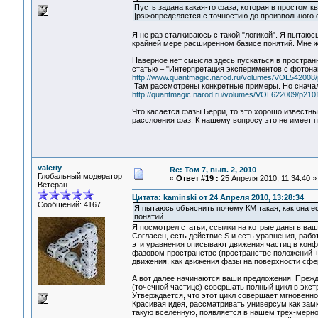
Пусть задана какая-то фаза, которая в простом 
|psi>определяется с точностию до произвольного
Я не раз сталкиваюсь с такой "логикой". Я пытаюс
крайней мере расширенном базисе понятий. Мне ж
Наверное нет смысла здесь пускаться в простран
статью – "Интерпретация экспериментов с фотона
http://www.quantmagic.narod.ru/volumes/VOL542008/
Там рассмотрены конкретные примеры. Но сначал
http://quantmagic.narod.ru/volumes/VOL622009/p2101
Что касается фазы Берри, то это хорошо известн
расслоения фаз. К нашему вопросу это не имеет 
valeriy
Re: Том 7, вып. 2, 2010
Глобальный модератор
«
Ответ #19 :
25 Апреля 2010, 11:34:40 »
Ветеран
Цитата: kaminski от 24 Апреля 2010, 13:28:34
Сообщений: 4167
Я пытаюсь объяснить почему КМ такая, как она ес
понятий.
Я посмотрел статьи, ссылки на котрые даны в ваш
Согласен, есть действие S и есть уравнения, раб
эти уравнения описывают движения частиц в конф
фазовом пространстве (пространстве положений + 
движения, как движения фазы на поверхности сфе
А вот далее начинаются ваши предложения. Прежде
(точечной частице) совершать полный цикл в экст
Утверждается, что этот цикл совершает мгновенно
Красивая идея, рассматривать универсум как замкн
такую вселенную, появляется в нашем трех-мерно