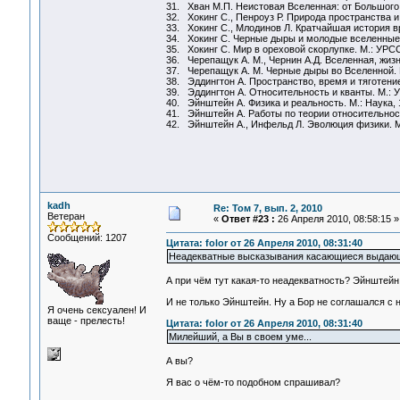
31. Хван М.П. Неистовая Вселенная: от Большого 
32. Хокинг С., Пенроуз Р. Природа пространства и
33. Хокинг С., Млодинов Л. Кратчайшая история в
34. Хокинг С. Черные дыры и молодые вселенные.
35. Хокинг С. Мир в ореховой скорлупке. М.: УРСС
36. Черепащук А. М., Чернин А.Д. Вселенная, жизнь
37. Черепащук А. М. Черные дыры во Вселенной. М.
38. Эддингтон А. Пространство, время и тяготение
39. Эддингтон А. Относительность и кванты. М.: 
40. Эйнштейн А. Физика и реальность. М.: Наука, 
41. Эйнштейн А. Работы по теории относительност
42. Эйнштейн А., Инфельд Л. Эволюция физики. М.
kadh
Re: Том 7, вып. 2, 2010
Ветеран
«
Ответ #23 :
26 Апреля 2010, 08:58:15 »
Сообщений: 1207
Цитата: folor от 26 Апреля 2010, 08:31:40
Неадекватные высказывания касающиеся выдающихс
А при чём тут какая-то неадекватность? Эйнштейн 
И не только Эйнштейн. Ну а Бор не соглашался с 
Я очень сексуален! И
ваще - прелесть!
Цитата: folor от 26 Апреля 2010, 08:31:40
Милейший, а Вы в своем уме...
А вы?
Я вас о чём-то подобном спрашивал?