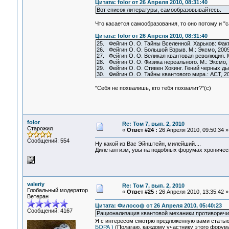
Цитата: folor от 26 Апреля 2010, 08:31:40
Вот список литературы, самообразовывайтесь.
Что касается самообразования, то оно потому и "са
Цитата: folor от 26 Апреля 2010, 08:31:40
25. Фейгин О. О. Тайны Вселенной. Харьков: Факт
26. Фейгин О. О. Большой Взрыв. М.: Эксмо, 2009
27. Фейгин О. О. Великая квантовая революция. М
28. Фейгин О. О. Физика нереального. М.: Эксмо, 
29. Фейгин О. О. Стивен Хокинг. Гений черных дыр
30. Фейгин О. О. Тайны квантового мира.: АСТ, 2
"Себя не похвалишь, кто тебя похвалит?"(с)
folor
Re: Том 7, вып. 2, 2010
Старожил
«
Ответ #24 :
26 Апреля 2010, 09:50:34 »
Сообщений: 554
Ну какой из Вас Эйнштейн, милейший....
Дилетантизм, увы на подобных форумах хроническа
valeriy
Re: Том 7, вып. 2, 2010
Глобальный модератор
«
Ответ #25 :
26 Апреля 2010, 13:35:42 »
Ветеран
Цитата: Философ от 26 Апреля 2010, 05:40:23
Сообщений: 4167
Рационализация квантовой механики противореч
Я с интересом смотрю предложенную вами стать
БОРА )
(Полагаю, каждому участнику этого форума