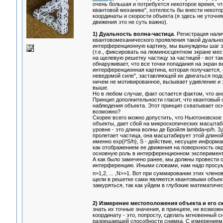
очень большая и потребуется некоторое время, чт
квантовой механике", хотелость бы внести некото
координаты и скорости объекта (я здесь не уточн
движения это не суть важно).
1) Дуальность волна-частица
. Регистрация нал
квантовомеханического проявления такой дуальнос
интерференционную картину, мы вынуждены шаг за
(т.е., фиксировать на люминосцентном экране ме
на щелевую решетку частицу за частицей - вот так
обнаруживает, что все точки попадания на экран 
интерференционная картина, которая получается, 
неведомой силе", заставляющей их двигаться подо
ничем не мотивированное, вызывает удивление и з
выше.
Но в любом случае, факт остается фактом, что ан
Принцип дополнительности гласит, что квантовый о
наблюдения объекта. Этот принцип схватывает осн
возможно?
Скорее всего можно допустить, что Ньютоновско
объекты, дает сбой на микроскопических масштаб
уровне - это длина волны де Бройля lambda=p/h. З
пролетает частица, она масштабирует этой длино
именно exp{i*S/h}, S - действие, несущее информа
как отображением ее движения на поверхность окр
основную роль в интерференционном эксперимент
А как было замечено ранее, мы должны провести о
интерференцию. Иными словами, нам надо просум
n=1,2, ... ,N>>1. Вот при суммировании этих чле
щели в решетке сами являются квантовыми объект
замуряться, так как уйдем в глубокие математичес
2) Измерение местоположения объекта и его с
знать их точные значения, в принципе, не возмож
координату - это, попросту, сделать мгновенный с
разрешающей способности снимка. С измерением с