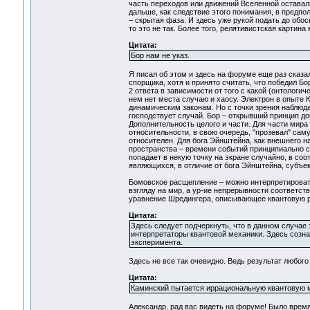
часть переходов или движений Вселенной оставал
дальше, как следствие этого понимания, в предпо
– скрытая фаза. И здесь уже рукой подать до обо
то это не так. Более того, релятивистская картин
Цитата:
Бор нам не указ.
Я писал об этом и здесь на форуме еще раз сказа
спорщика, хотя и принято считать, что победил Бор.
2 ответа в зависимости от того с какой (онтологи
нем нет места случаю и хаосу. Электрон в опыте Ю
динамическим законам. Но с точки зрения наблюд
господствует случай. Бор – открывший принцип д
Дополнительность целого и части. Для части мира
относительности, в свою очередь, "прозевал" сам
относителен. Для бога Эйнштейна, как внешнего на
пространства – времени событий принципиально с
попадает в некую точку на экране случайно, в со
являющихся, в отличие от бога Эйнштейна, суб
Бомовское расщепление – можно интерпретировать
взгляду на мир, а ур-ие непрерывности соответст
уравнение Шредингера, описывающее квантовую р
Цитата:
Здесь следует подчеркнуть, что в данном случае 
интерпретаторы квантовой механики. Здесь созна
эксперимента.
Здесь не все так очевидно. Ведь результат любого
Цитата:
Каминский пытается иррациональную квантовую 
Александр, рад вас видеть на форуме! Было время