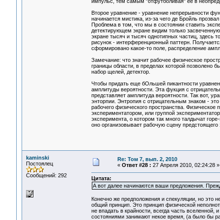
импульс, тем самым "отфутболивая" ее в неопре
Второе уравнение - уравнение непрерывности функ
начинается мистика, из-за чего де Бройль прозва
Проблема в том, что мы в состоянии ставить эксп
детектирующем экране видим только засвеченную 
экране тысяч и тысяч однотипных частиц, здесь 
рисунок - интерференционный паттерн. Получаетс
сформировано какое-то поле, распределение амп
Замечание: что значит рабочее физическое прост
границы области, в пределах которой позволено б
набор щелей, детектор.
Чтобы придать еще бОльшей пикантности уравнен
амплитуды вероятности. Эта фукция с отрицатель
представляет амплитуда вероятности. Так вот, у
энторпии. Энтропия с отрицательным знаком - эт
рабочего физического пространства. Физическое 
экспериментатором, или группой экспериментаторо
эксперимента, о котором так много талдычат горе
оно организовывает рабочую сцену предстоящего э
kaminski
Re: Том 7, вып. 2, 2010
Постоялец
«
Ответ #28 :
27 Апреля 2010, 02:24:28 »
Сообщений: 292
Цитата:
А вот далее начинаются ваши предложения. Преж
Конечно же предположения и спекуляции, но это н
общий принцип. Это принцип физической неполноты
не впадать в крайности, всегда часть вселенной,
состояниями занимают некое время, (а было бы р