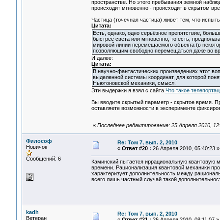
пространстве. Но этого пребывания земной наблюда
происходит мгновенно - происходит в скрытом вр
Частица (точечная частица) живет тем, что испыт
Цитата:
Есть, однако, одно серьёзное препятствие, больш
быстрее света или мгновенно, то есть, предпола
мировой линии перемещаемого объекта (в некот
позволяющим свободно перемещаться даже во в
И далее:
Цитата:
В научно-фантастических произведениях этот воп
выделенной системы координат, для которой пон
Ньютоновской механики, смысл.
Эти выдержки я взял с сайта
Что такое телепортац
Вы вводите скрытый параметр - скрытое время. Пр
оставляете возможности в эксперименте фиксиро
«
Последнее редактирование: 25 Апреля 2010, 12:5
Философ
Re: Том 7, вып. 2, 2010
Новичок
«
Ответ #20 :
26 Апреля 2010, 05:40:23 »
Сообщений: 6
Каминский пытается иррациональную квантовую м
времени. Рационализация квантовой механики пр
характеризует дополнительность между рациональ
всего лишь частный случай такой дополнительнос
kadh
Re: Том 7, вып. 2, 2010
Ветеран
«
Ответ #21 :
26 Апреля 2010, 08:11:07 »