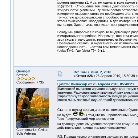
момент времени т1. А затем сделать тоже самое в
х1)/(т2-т1). Отношение тем лучше дает скорость о
эти разности нулевыми - должны всегда оставатьс
измерении скорости опять же необходимо знать ко
точностью до разрешающей способности измерите
чтобы фиксировать координаты. А для измерения м
выполнит. Здесь также возникает неопределенно
Всюду мы упираемся в какую-то выдуманную разр
измерительного прибора. Например, попытка измер
звук сколь угодно долго, теоретически бесконечно
Правильнее сказать, в окрестности ее истинной 
неопределенность - частота тем точнее может быт
{delta T}=1. Где {delta T}=т2-т1.
Quangel
Re: Том 7, вып. 2, 2010
Ветеран
«
Ответ #26 :
26 Апреля 2010, 15:30:39 »
Сообщений: 7735
Цитата: Философ от 26 Апреля 2010, 05:40:23
Каминский пытается иррациональную квантовую м
времени. Рационализация квантовой механики пр
характеризует дополнительность между рационал
всего лишь частный случай такой дополнительнос
Статья в целом верная,а если вы поменьше будет
не будет.
О том,что наш проявленный мир
"свет",окружающий мир феноменов
на трансцендентном уровне,говорят все кому не ле
действительно принципиально невозможно.
Сaementarius Civitas
Solis Aeterna
P.S. Правда немного напрягает занудство по пово