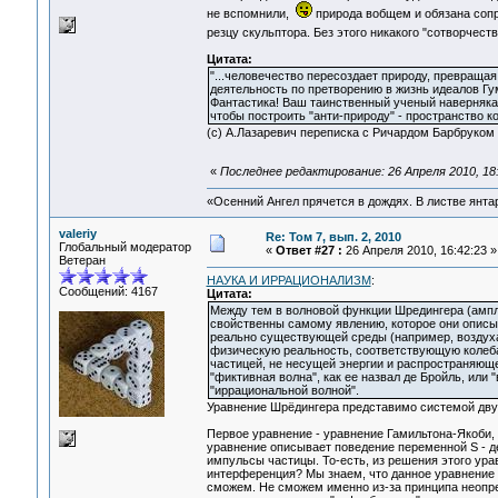
не вспомнили,
природа вобщем и обязана сопр
резцу скульптора. Без этого никакого "сотворчест
Цитата:
"...человечество пересоздает природу, превращая
деятельность по претворению в жизнь идеалов Гу
Фантастика! Ваш таинственный ученый наверняка к
чтобы построить "анти-природу" - пространство к
(с) А.Лазаревич переписка с Ричардом Барбруком
«
Последнее редактирование: 26 Апреля 2010, 18
«Осенний Ангел прячется в дождях. В листве янтарн
valeriy
Re: Том 7, вып. 2, 2010
Глобальный модератор
«
Ответ #27 :
26 Апреля 2010, 16:42:23 »
Ветеран
НАУКА И ИРРАЦИОНАЛИЗМ
:
Сообщений: 4167
Цитата:
Между тем в волновой функции Шредингера (амп
свойственны самому явлению, которое они описы
реально существующей среды (например, воздуха 
физическую реальность, соответствующую колебан
частицей, не несущей энергии и распространяющ
"фиктивная волна", как ее назвал де Бройль, или
"иррациональной волной".
Уравнение Шрёдингера представимо системой двух
Первое уравнение - уравнение Гамильтона-Якоби
уравнение описывает поведение переменной S - де
импульсы частицы. То-есть, из решения этого ура
интерференция? Мы знаем, что данное уравнение 
сможем. Не сможем именно из-за принципа неопр