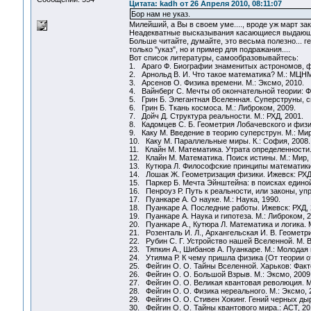
Цитата: kadh от 26 Апреля 2010, 08:11:07
Бор нам не указ.
Милейший, а Вы в своем уме...., вроде уж март зако
Неадекватные высказывания касающиеся выдающихс
Больше читайте, думайте, это весьма полезно...
только "указ", но и пример для подражания....
Вот список литературы, самообразовывайтесь:
1. Араго Ф. Биографии знаменитых астрономов, фи
2. Арнольд В. И. Что такое математика? М.: МЦНМ
3. Арсенов О. Физика времени. М.: Эксмо, 2010.
4. Вайнберг С. Мечты об окончательной теории: 
5. Грин Б. Элегантная Вселенная. Суперструны, с
6. Грин Б. Ткань космоса. М.: Либроком, 2009.
7. Дойч Д. Структура реальности. М.: РХД, 2001.
8. Кадомцев С. Б. Геометрия Лобачевского и физи
9. Каку М. Введение в теорию суперструн. М.: Мир
10. Каку М. Параллельные миры. К.: София, 2008.
11. Клайн М. Математика. Утрата определенности. 
12. Клайн М. Математика. Поиск истины. М.: Мир, 
13. Кутюра Л. Философские принципы математики.
14. Лошак Ж. Геометризация физики. Ижевск: РХД,
15. Паркер Б. Мечта Эйнштейна: в поисках единой
16. Пенроуз Р. Путь к реальности, или законы, у
17. Пуанкаре А. О науке. М.: Наука, 1990.
18. Пуанкаре А. Последние работы. Ижевск: РХД, 
19. Пуанкаре А. Наука и гипотеза. М.: Либроком, 2
20. Пуанкаре А., Кутюра Л. Математика и логика. М
21. Розенталь И. Л., Архангельская И. В. Геометр
22. Рубин С. Г. Устройство нашей Вселенной. М. Ве
23. Тяпкин А., Шибанов А. Пуанкаре. М.: Молодая 
24. Утияма Р. К чему пришла физика (От теории от
25. Фейгин О. О. Тайны Вселенной. Харьков: Факто
26. Фейгин О. О. Большой Взрыв. М.: Эксмо, 2009
27. Фейгин О. О. Великая квантовая революция. М.
28. Фейгин О. О. Физика нереального. М.: Эксмо, 
29. Фейгин О. О. Стивен Хокинг. Гений черных дыр
30. Фейгин О. О. Тайны квантового мира.: АСТ, 20