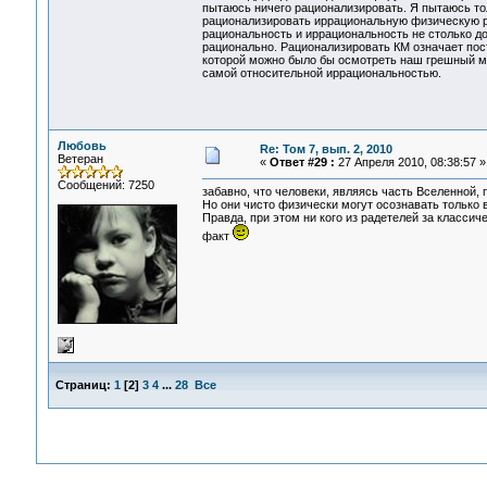
пытаюсь ничего рационализировать. Я пытаюсь то
рационализировать иррациональную физическую ре
рациональность и иррациональность не столько до
рационально. Рационализировать КМ означает пост
которой можно было бы осмотреть наш грешный мир
самой относительной иррациональностью.
Любовь
Re: Том 7, вып. 2, 2010
Ветеран
«
Ответ #29 :
27 Апреля 2010, 08:38:57 »
Сообщений: 7250
забавно, что человеки, являясь часть Вселенной, п
Но они чисто физически могут осознавать только 
Правда, при этом ни кого из радетелей за класси
факт
Страниц:
1
[
2
]
3
4
...
28
Все