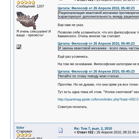
Сообщений: 1207
Цитата: Философ от 26 Апреля 2010, 05:40:23
Рационализация квантовой механики противоречи
характеризует дополнительность между рациона
Бор нам не указ.
Я очень сексуален! И
Позволю себе усомниться, что его философское т
ваще - прелесть!
Каминского. Очень многие так считают.
Цитата: Философ от 26 Апреля 2010, 05:40:23
И законы квантовой механики - всего лишь частн
Ещё раз усомнюсь.
На том-же основании. Философские категории не 
Цитата: Философ от 26 Апреля 2010, 05:40:23
Читайте по этому поводу мою статью...
Прочтём. Но не думаю, что она прям уж все точки на
Тут есть одна тема об этом. "Уголок скептиков" на
http://quantmag.ppole.ru/forum/index.php?topic=592.0
Советую почитать.
folor
Re: Том 7, вып. 2, 2010
Старожил
«
Ответ #22 :
26 Апреля 2010, 08:31:40 »
Сообщений: 554