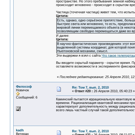
пространстве. Но этого пребывания земной наблюда
происходит мгновенно - происходит в скрытом вр
Частица (точечная частица) живет тем, что испыт
Цитата:
Есть, однако, одно серьёзное препятствие, больш
быстрее света или мгновенно, то есть, предпола
мировой линии перемещаемого объекта (в некот
позволяющим свободно перемещаться даже во в
И далее:
Цитата:
В научно-фантастических произведениях этот воп
выделенной системы координат, для которой пон
Ньютоновской механики, смысл.
Эти выдержки я взял с сайта
Что такое телепортац
Вы вводите скрытый параметр - скрытое время. Пр
оставляете возможности в эксперименте фиксиро
«
Последнее редактирование: 25 Апреля 2010, 12:5
Философ
Re: Том 7, вып. 2, 2010
Новичок
«
Ответ #20 :
26 Апреля 2010, 05:40:23 »
Сообщений: 6
Каминский пытается иррациональную квантовую м
времени. Рационализация квантовой механики пр
характеризует дополнительность между рациональ
всего лишь частный случай такой дополнительнос
kadh
Re: Том 7, вып. 2, 2010
Ветеран
«
Ответ #21 :
26 Апреля 2010, 08:11:07 »