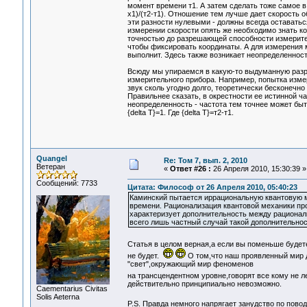
момент времени т1. А затем сделать тоже самое в
х1)/(т2-т1). Отношение тем лучше дает скорость о
эти разности нулевыми - должны всегда оставатьс
измерении скорости опять же необходимо знать ко
точностью до разрешающей способности измерите
чтобы фиксировать координаты. А для измерения м
выполнит. Здесь также возникает неопределенно
Всюду мы упираемся в какую-то выдуманную разр
измерительного прибора. Например, попытка измер
звук сколь угодно долго, теоретически бесконечно
Правильнее сказать, в окрестности ее истинной 
неопределенность - частота тем точнее может быт
{delta T}=1. Где {delta T}=т2-т1.
Quangel
Re: Том 7, вып. 2, 2010
Ветеран
«
Ответ #26 :
26 Апреля 2010, 15:30:39 »
Сообщений: 7733
Цитата: Философ от 26 Апреля 2010, 05:40:23
Каминский пытается иррациональную квантовую м
времени. Рационализация квантовой механики пр
характеризует дополнительность между рационал
всего лишь частный случай такой дополнительнос
Статья в целом верная,а если вы поменьше будет
не будет.
О том,что наш проявленный мир
"свет",окружающий мир феноменов
на трансцендентном уровне,говорят все кому не ле
действительно принципиально невозможно.
Сaementarius Civitas
Solis Aeterna
P.S. Правда немного напрягает занудство по пово