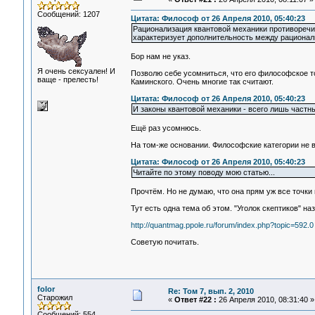
Сообщений: 1207
Цитата: Философ от 26 Апреля 2010, 05:40:23
Рационализация квантовой механики противоречи
характеризует дополнительность между рациона
Бор нам не указ.
Я очень сексуален! И
Позволю себе усомниться, что его философское т
ваще - прелесть!
Каминского. Очень многие так считают.
Цитата: Философ от 26 Апреля 2010, 05:40:23
И законы квантовой механики - всего лишь частн
Ещё раз усомнюсь.
На том-же основании. Философские категории не 
Цитата: Философ от 26 Апреля 2010, 05:40:23
Читайте по этому поводу мою статью...
Прочтём. Но не думаю, что она прям уж все точки на
Тут есть одна тема об этом. "Уголок скептиков" на
http://quantmag.ppole.ru/forum/index.php?topic=592.0
Советую почитать.
folor
Re: Том 7, вып. 2, 2010
Старожил
«
Ответ #22 :
26 Апреля 2010, 08:31:40 »
Сообщений: 554