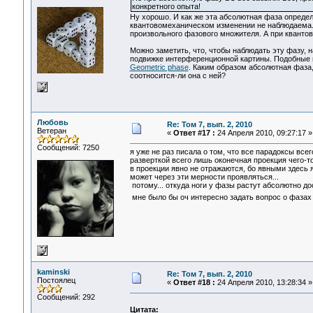
конкретного опыта!
Ну хорошо. И как же эта абсолютная фаза определ
квантовомеханическом изменении не наблюдаема. 
произвольного фазового множителя. А при кванто
Можно заметить, что, чтобы наблюдать эту фазу, 
подвижке интерференционной картины. Подобные 
Geometric phase
. Каким образом абсолютная фаза,
соотносится-ли она с ней?
Любовь
Re: Том 7, вып. 2, 2010
Ветеран
«
Ответ #17 :
24 Апреля 2010, 09:27:17 »
Сообщений: 7250
я уже не раз писала о том, что все парадоксы всег
разверткой всего лишь оконечная проекция чего-то
в проекции явно не отражаются, бо явными здесь я
может через эти мерности проявляться...
потому... откуда ноги у фазы растут абсолютно до
мне было бы оч интересно задать вопрос о фазах 
kaminski
Re: Том 7, вып. 2, 2010
Постоялец
«
Ответ #18 :
24 Апреля 2010, 13:28:34 »
Сообщений: 292
Цитата: