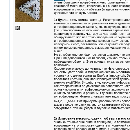
очень большая и потребуется некоторое время, чт
квантовой механике", хотелость бы внести некото
координаты и скорости объекта (я здесь не уточн
движения это не суть важно).
1) Дуальность волна-частица
. Регистрация нал
квантовомеханического проявления такой дуальнос
интерференционную картину, мы вынуждены шаг за
(т.е., фиксировать на люминосцентном экране ме
на щелевую решетку частицу за частицей - вот так
обнаруживает, что все точки попадания на экран 
интерференционная картина, которая получается, 
неведомой силе", заставляющей их двигаться подо
ничем не мотивированное, вызывает удивление и з
выше.
Но в любом случае, факт остается фактом, что ан
Принцип дополнительности гласит, что квантовый о
наблюдения объекта. Этот принцип схватывает осн
возможно?
Скорее всего можно допустить, что Ньютоновско
объекты, дает сбой на микроскопических масштаб
уровне - это длина волны де Бройля lambda=p/h. З
пролетает частица, она масштабирует этой длино
именно exp{i*S/h}, S - действие, несущее информа
как отображением ее движения на поверхность окр
основную роль в интерференционном эксперимент
А как было замечено ранее, мы должны провести о
интерференцию. Иными словами, нам надо просум
n=1,2, ... ,N>>1. Вот при суммировании этих чле
щели в решетке сами являются квантовыми объект
замуряться, так как уйдем в глубокие математичес
2) Измерение местоположения объекта и его с
знать их точные значения, в принципе, не возмож
координату - это, попросту, сделать мгновенный с
разрешающей способности снимка. С измерением с