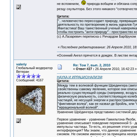
не вспомнили,
природа вобщем и обязана сопр
резцу скульптора. Без этого никакого "сотворчест
Цитата:
"...человечество пересоздает природу, превращая
деятельность по претворению в жизнь идеалов Гу
Фантастика! Ваш таинственный ученый наверняка к
чтобы построить "анти-природу" - пространство к
(с) А.Лазаревич переписка с Ричардом Барбруком
«
Последнее редактирование: 26 Апреля 2010, 18
«Осенний Ангел прячется в дождях. В листве янтарн
valeriy
Re: Том 7, вып. 2, 2010
Глобальный модератор
«
Ответ #27 :
26 Апреля 2010, 16:42:23 »
Ветеран
НАУКА И ИРРАЦИОНАЛИЗМ
:
Сообщений: 4167
Цитата:
Между тем в волновой функции Шредингера (амп
свойственны самому явлению, которое они описы
реально существующей среды (например, воздуха 
физическую реальность, соответствующую колебан
частицей, не несущей энергии и распространяющ
"фиктивная волна", как ее назвал де Бройль, или
"иррациональной волной".
Уравнение Шрёдингера представимо системой двух
Первое уравнение - уравнение Гамильтона-Якоби
уравнение описывает поведение переменной S - де
импульсы частицы. То-есть, из решения этого ура
интерференция? Мы знаем, что данное уравнение 
сможем. Не сможем именно из-за принципа неопр