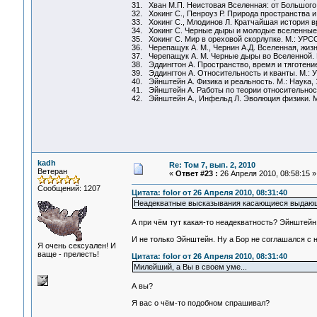
31. Хван М.П. Неистовая Вселенная: от Большого 
32. Хокинг С., Пенроуз Р. Природа пространства и
33. Хокинг С., Млодинов Л. Кратчайшая история в
34. Хокинг С. Черные дыры и молодые вселенные.
35. Хокинг С. Мир в ореховой скорлупке. М.: УРСС
36. Черепащук А. М., Чернин А.Д. Вселенная, жизнь
37. Черепащук А. М. Черные дыры во Вселенной. М.
38. Эддингтон А. Пространство, время и тяготение
39. Эддингтон А. Относительность и кванты. М.: 
40. Эйнштейн А. Физика и реальность. М.: Наука, 
41. Эйнштейн А. Работы по теории относительност
42. Эйнштейн А., Инфельд Л. Эволюция физики. М.
kadh
Re: Том 7, вып. 2, 2010
Ветеран
«
Ответ #23 :
26 Апреля 2010, 08:58:15 »
Сообщений: 1207
Цитата: folor от 26 Апреля 2010, 08:31:40
Неадекватные высказывания касающиеся выдающихс
А при чём тут какая-то неадекватность? Эйнштейн 
И не только Эйнштейн. Ну а Бор не соглашался с 
Я очень сексуален! И
ваще - прелесть!
Цитата: folor от 26 Апреля 2010, 08:31:40
Милейший, а Вы в своем уме...
А вы?
Я вас о чём-то подобном спрашивал?