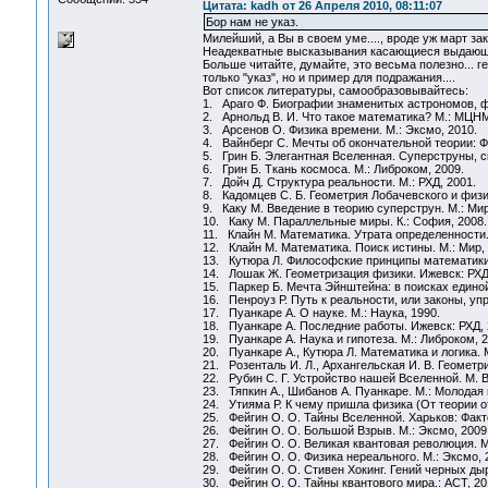
Цитата: kadh от 26 Апреля 2010, 08:11:07
Бор нам не указ.
Милейший, а Вы в своем уме...., вроде уж март зако
Неадекватные высказывания касающиеся выдающихс
Больше читайте, думайте, это весьма полезно...
только "указ", но и пример для подражания....
Вот список литературы, самообразовывайтесь:
1. Араго Ф. Биографии знаменитых астрономов, фи
2. Арнольд В. И. Что такое математика? М.: МЦНМ
3. Арсенов О. Физика времени. М.: Эксмо, 2010.
4. Вайнберг С. Мечты об окончательной теории: 
5. Грин Б. Элегантная Вселенная. Суперструны, с
6. Грин Б. Ткань космоса. М.: Либроком, 2009.
7. Дойч Д. Структура реальности. М.: РХД, 2001.
8. Кадомцев С. Б. Геометрия Лобачевского и физи
9. Каку М. Введение в теорию суперструн. М.: Мир
10. Каку М. Параллельные миры. К.: София, 2008.
11. Клайн М. Математика. Утрата определенности. 
12. Клайн М. Математика. Поиск истины. М.: Мир, 
13. Кутюра Л. Философские принципы математики.
14. Лошак Ж. Геометризация физики. Ижевск: РХД,
15. Паркер Б. Мечта Эйнштейна: в поисках единой
16. Пенроуз Р. Путь к реальности, или законы, у
17. Пуанкаре А. О науке. М.: Наука, 1990.
18. Пуанкаре А. Последние работы. Ижевск: РХД, 
19. Пуанкаре А. Наука и гипотеза. М.: Либроком, 2
20. Пуанкаре А., Кутюра Л. Математика и логика. М
21. Розенталь И. Л., Архангельская И. В. Геометр
22. Рубин С. Г. Устройство нашей Вселенной. М. Ве
23. Тяпкин А., Шибанов А. Пуанкаре. М.: Молодая 
24. Утияма Р. К чему пришла физика (От теории от
25. Фейгин О. О. Тайны Вселенной. Харьков: Факто
26. Фейгин О. О. Большой Взрыв. М.: Эксмо, 2009
27. Фейгин О. О. Великая квантовая революция. М.
28. Фейгин О. О. Физика нереального. М.: Эксмо, 
29. Фейгин О. О. Стивен Хокинг. Гений черных дыр
30. Фейгин О. О. Тайны квантового мира.: АСТ, 20