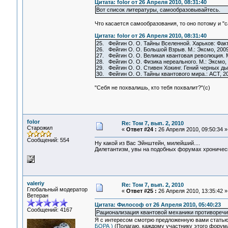
Цитата: folor от 26 Апреля 2010, 08:31:40
Вот список литературы, самообразовывайтесь.
Что касается самообразования, то оно потому и "са
Цитата: folor от 26 Апреля 2010, 08:31:40
25. Фейгин О. О. Тайны Вселенной. Харьков: Факт
26. Фейгин О. О. Большой Взрыв. М.: Эксмо, 2009
27. Фейгин О. О. Великая квантовая революция. М
28. Фейгин О. О. Физика нереального. М.: Эксмо, 
29. Фейгин О. О. Стивен Хокинг. Гений черных дыр
30. Фейгин О. О. Тайны квантового мира.: АСТ, 2
"Себя не похвалишь, кто тебя похвалит?"(с)
folor
Re: Том 7, вып. 2, 2010
Старожил
«
Ответ #24 :
26 Апреля 2010, 09:50:34 »
Сообщений: 554
Ну какой из Вас Эйнштейн, милейший....
Дилетантизм, увы на подобных форумах хроническа
valeriy
Re: Том 7, вып. 2, 2010
Глобальный модератор
«
Ответ #25 :
26 Апреля 2010, 13:35:42 »
Ветеран
Цитата: Философ от 26 Апреля 2010, 05:40:23
Сообщений: 4167
Рационализация квантовой механики противореч
Я с интересом смотрю предложенную вами стать
БОРА )
(Полагаю, каждому участнику этого форума