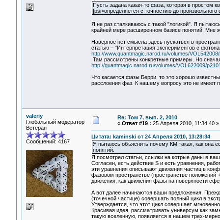
Пусть задана какая-то фаза, которая в простом 
|psi>определяется с точностию до произвольного
Я не раз сталкиваюсь с такой "логикой". Я пытаюс
крайней мере расширенном базисе понятий. Мне ж
Наверное нет смысла здесь пускаться в простран
статью – "Интерпретация экспериментов с фотона
http://www.quantmagic.narod.ru/volumes/VOL542008/
Там рассмотрены конкретные примеры. Но сначал
http://quantmagic.narod.ru/volumes/VOL622009/p2101
Что касается фазы Берри, то это хорошо известн
расслоения фаз. К нашему вопросу это не имеет 
valeriy
Re: Том 7, вып. 2, 2010
Глобальный модератор
«
Ответ #19 :
25 Апреля 2010, 11:34:40 »
Ветеран
Цитата: kaminski от 24 Апреля 2010, 13:28:34
Сообщений: 4167
Я пытаюсь объяснить почему КМ такая, как она ес
понятий.
Я посмотрел статьи, ссылки на котрые даны в ваш
Согласен, есть действие S и есть уравнения, раб
эти уравнения описывают движения частиц в конф
фазовом пространстве (пространстве положений + 
движения, как движения фазы на поверхности сфе
А вот далее начинаются ваши предложения. Прежде
(точечной частице) совершать полный цикл в экст
Утверждается, что этот цикл совершает мгновенно
Красивая идея, рассматривать универсум как замкн
такую вселенную, появляется в нашем трех-мерно