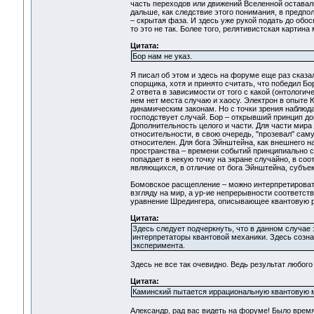
часть переходов или движений Вселенной оставал
дальше, как следствие этого понимания, в предпо
– скрытая фаза. И здесь уже рукой подать до обо
то это не так. Более того, релятивистская картин
Цитата:
Бор нам не указ.
Я писал об этом и здесь на форуме еще раз сказа
спорщика, хотя и принято считать, что победил Бор.
2 ответа в зависимости от того с какой (онтологи
нем нет места случаю и хаосу. Электрон в опыте Ю
динамическим законам. Но с точки зрения наблюд
господствует случай. Бор – открывший принцип д
Дополнительность целого и части. Для части мира
относительности, в свою очередь, "прозевал" сам
относителен. Для бога Эйнштейна, как внешнего на
пространства – времени событий принципиально с
попадает в некую точку на экране случайно, в со
являющихся, в отличие от бога Эйнштейна, суб
Бомовское расщепление – можно интерпретировать
взгляду на мир, а ур-ие непрерывности соответст
уравнение Шредингера, описывающее квантовую р
Цитата:
Здесь следует подчеркнуть, что в данном случае 
интерпретаторы квантовой механики. Здесь созна
эксперимента.
Здесь не все так очевидно. Ведь результат любого
Цитата:
Каминский пытается иррациональную квантовую 
Александр, рад вас видеть на форуме! Было время