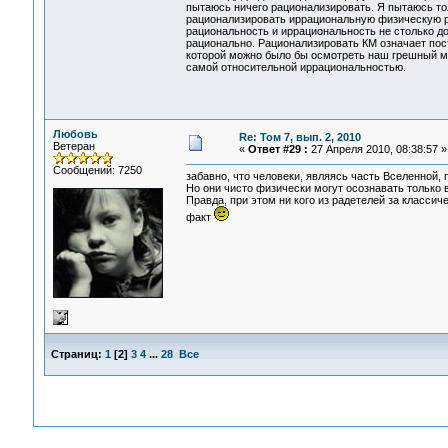
пытаюсь ничего рационализировать. Я пытаюсь то
рационализировать иррациональную физическую ре
рациональность и иррациональность не столько до
рационально. Рационализировать КМ означает пост
которой можно было бы осмотреть наш грешный мир
самой относительной иррациональностью.
Любовь
Re: Том 7, вып. 2, 2010
Ветеран
«
Ответ #29 :
27 Апреля 2010, 08:38:57 »
Сообщений: 7250
забавно, что человеки, являясь часть Вселенной, п
Но они чисто физически могут осознавать только 
Правда, при этом ни кого из радетелей за класси
факт
Страниц:
1
[
2
]
3
4
...
28
Все