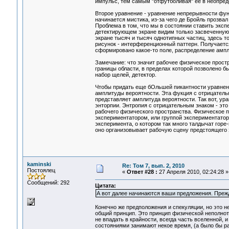
импульс, тем самым "отфутболивая" ее в неопре
Второе уравнение - уравнение непрерывности функ
начинается мистика, из-за чего де Бройль прозва
Проблема в том, что мы в состоянии ставить эксп
детектирующем экране видим только засвеченную 
экране тысяч и тысяч однотипных частиц, здесь 
рисунок - интерференционный паттерн. Получаетс
сформировано какое-то поле, распределение амп
Замечание: что значит рабочее физическое прост
границы области, в пределах которой позволено б
набор щелей, детектор.
Чтобы придать еще бОльшей пикантности уравнен
амплитуды вероятности. Эта фукция с отрицатель
представляет амплитуда вероятности. Так вот, у
энторпии. Энтропия с отрицательным знаком - эт
рабочего физического пространства. Физическое 
экспериментатором, или группой экспериментаторо
эксперимента, о котором так много талдычат горе
оно организовывает рабочую сцену предстоящего э
kaminski
Re: Том 7, вып. 2, 2010
Постоялец
«
Ответ #28 :
27 Апреля 2010, 02:24:28 »
Сообщений: 292
Цитата:
А вот далее начинаются ваши предложения. Преж
Конечно же предположения и спекуляции, но это н
общий принцип. Это принцип физической неполноты
не впадать в крайности, всегда часть вселенной,
состояниями занимают некое время, (а было бы р