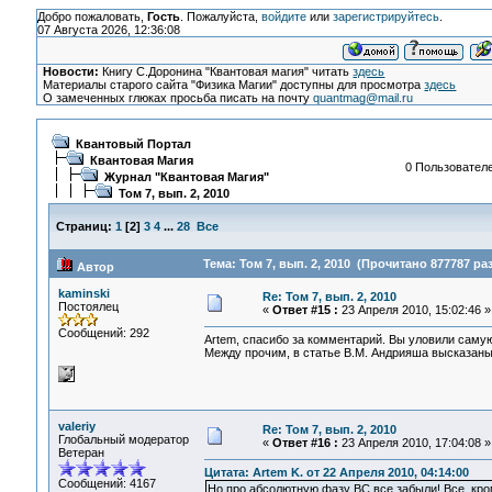
Добро пожаловать,
Гость
. Пожалуйста,
войдите
или
зарегистрируйтесь
.
07 Августа 2026, 12:36:08
Новости:
Книгу С.Доронина "Квантовая магия" читать
здесь
Материалы старого сайта "Физика Магии" доступны для просмотра
здесь
О замеченных глюках просьба писать на почту
quantmag@mail.ru
Квантовый Портал
Квантовая Магия
0 Пользователе
Журнал "Квантовая Магия"
Том 7, вып. 2, 2010
Страниц:
1
[
2
]
3
4
...
28
Все
Тема: Том 7, вып. 2, 2010 (Прочитано 877787 раз
Автор
kaminski
Re: Том 7, вып. 2, 2010
Постоялец
«
Ответ #15 :
23 Апреля 2010, 15:02:46 »
Сообщений: 292
Artem, спасибо за комментарий. Вы уловили самую
Между прочим, в статье В.М. Андрияша высказаны
valeriy
Re: Том 7, вып. 2, 2010
Глобальный модератор
«
Ответ #16 :
23 Апреля 2010, 17:04:08 »
Ветеран
Цитата: Artem K. от 22 Апреля 2010, 04:14:00
Сообщений: 4167
Но про абсолютную фазу ВС все забыли! Все, кром