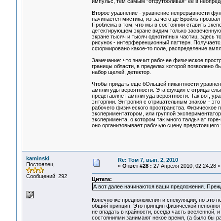
импульс, тем самым "отфутболивая" ее в неопре
Второе уравнение - уравнение непрерывности функ
начинается мистика, из-за чего де Бройль прозва
Проблема в том, что мы в состоянии ставить эксп
детектирующем экране видим только засвеченную 
экране тысяч и тысяч однотипных частиц, здесь 
рисунок - интерференционный паттерн. Получаетс
сформировано какое-то поле, распределение амп
Замечание: что значит рабочее физическое прост
границы области, в пределах которой позволено б
набор щелей, детектор.
Чтобы придать еще бОльшей пикантности уравнен
амплитуды вероятности. Эта фукция с отрицатель
представляет амплитуда вероятности. Так вот, у
энторпии. Энтропия с отрицательным знаком - эт
рабочего физического пространства. Физическое 
экспериментатором, или группой экспериментаторо
эксперимента, о котором так много талдычат горе
оно организовывает рабочую сцену предстоящего э
kaminski
Re: Том 7, вып. 2, 2010
Постоялец
«
Ответ #28 :
27 Апреля 2010, 02:24:28 »
Сообщений: 292
Цитата:
А вот далее начинаются ваши предложения. Преж
Конечно же предположения и спекуляции, но это н
общий принцип. Это принцип физической неполноты
не впадать в крайности, всегда часть вселенной,
состояниями занимают некое время, (а было бы р