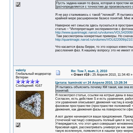
Пусть задана какая-то фаза, которая в простом 
|psi>определяется с точностию до произвольного
Я не раз сталкиваюсь с такой "логикой". Я пытаюс
крайней мере расширенном базисе понятий. Мне ж
Наверное нет смысла здесь пускаться в простран
статью – "Интерпретация экспериментов с фотона
http://www.quantmagic.narod.ru/volumes/VOL542008/
Там рассмотрены конкретные примеры. Но сначал
http://quantmagic.narod.ru/volumes/VOL622009/p2101
Что касается фазы Берри, то это хорошо известн
расслоения фаз. К нашему вопросу это не имеет 
valeriy
Re: Том 7, вып. 2, 2010
Глобальный модератор
«
Ответ #19 :
25 Апреля 2010, 11:34:40 »
Ветеран
Цитата: kaminski от 24 Апреля 2010, 13:28:34
Сообщений: 4167
Я пытаюсь объяснить почему КМ такая, как она ес
понятий.
Я посмотрел статьи, ссылки на котрые даны в ваш
Согласен, есть действие S и есть уравнения, раб
эти уравнения описывают движения частиц в конф
фазовом пространстве (пространстве положений + 
движения, как движения фазы на поверхности сфе
А вот далее начинаются ваши предложения. Прежде
(точечной частице) совершать полный цикл в экст
Утверждается, что этот цикл совершает мгновенно
Красивая идея, рассматривать универсум как замкн
такую вселенную, появляется в нашем трех-мерно