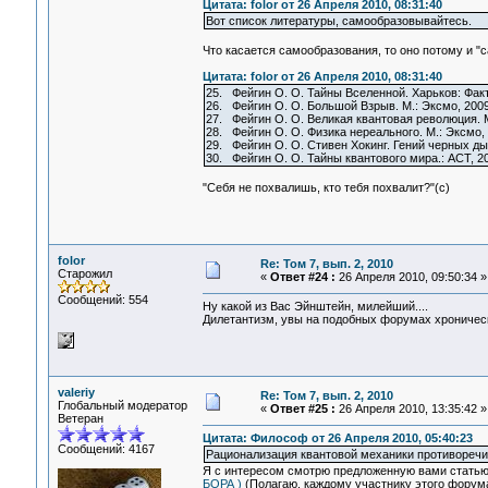
Цитата: folor от 26 Апреля 2010, 08:31:40
Вот список литературы, самообразовывайтесь.
Что касается самообразования, то оно потому и "са
Цитата: folor от 26 Апреля 2010, 08:31:40
25. Фейгин О. О. Тайны Вселенной. Харьков: Факт
26. Фейгин О. О. Большой Взрыв. М.: Эксмо, 2009
27. Фейгин О. О. Великая квантовая революция. М
28. Фейгин О. О. Физика нереального. М.: Эксмо, 
29. Фейгин О. О. Стивен Хокинг. Гений черных дыр
30. Фейгин О. О. Тайны квантового мира.: АСТ, 2
"Себя не похвалишь, кто тебя похвалит?"(с)
folor
Re: Том 7, вып. 2, 2010
Старожил
«
Ответ #24 :
26 Апреля 2010, 09:50:34 »
Сообщений: 554
Ну какой из Вас Эйнштейн, милейший....
Дилетантизм, увы на подобных форумах хроническа
valeriy
Re: Том 7, вып. 2, 2010
Глобальный модератор
«
Ответ #25 :
26 Апреля 2010, 13:35:42 »
Ветеран
Цитата: Философ от 26 Апреля 2010, 05:40:23
Сообщений: 4167
Рационализация квантовой механики противореч
Я с интересом смотрю предложенную вами стать
БОРА )
(Полагаю, каждому участнику этого форума