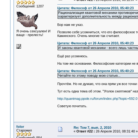
Сообщений: 1207
Цитата: Философ от 26 Апреля 2010, 05:40:23
Рационализация квантовой механики противоречи
характеризует дополнительность между рациона
Бор нам не указ.
Я очень сексуален! И
Позволю себе усомниться, что его философское т
ваще - прелесть!
Каминского. Очень многие так считают.
Цитата: Философ от 26 Апреля 2010, 05:40:23
И законы квантовой механики - всего лишь частн
Ещё раз усомнюсь.
На том-же основании. Философские категории не 
Цитата: Философ от 26 Апреля 2010, 05:40:23
Читайте по этому поводу мою статью...
Прочтём. Но не думаю, что она прям уж все точки на
Тут есть одна тема об этом. "Уголок скептиков" на
http://quantmag.ppole.ru/forum/index.php?topic=592.0
Советую почитать.
folor
Re: Том 7, вып. 2, 2010
Старожил
«
Ответ #22 :
26 Апреля 2010, 08:31:40 »
Сообщений: 554