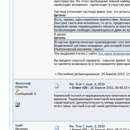
пространстве. Но этого пребывания земной наблюда
происходит мгновенно - происходит в скрытом вр
Частица (точечная частица) живет тем, что испыт
Цитата:
Есть, однако, одно серьёзное препятствие, больш
быстрее света или мгновенно, то есть, предпола
мировой линии перемещаемого объекта (в некот
позволяющим свободно перемещаться даже во в
И далее:
Цитата:
В научно-фантастических произведениях этот воп
выделенной системы координат, для которой пон
Ньютоновской механики, смысл.
Эти выдержки я взял с сайта
Что такое телепортац
Вы вводите скрытый параметр - скрытое время. Пр
оставляете возможности в эксперименте фиксиро
«
Последнее редактирование: 25 Апреля 2010, 12:5
Философ
Re: Том 7, вып. 2, 2010
Новичок
«
Ответ #20 :
26 Апреля 2010, 05:40:23 »
Сообщений: 6
Каминский пытается иррациональную квантовую м
времени. Рационализация квантовой механики пр
характеризует дополнительность между рациональ
всего лишь частный случай такой дополнительнос
kadh
Re: Том 7, вып. 2, 2010
Ветеран
«
Ответ #21 :
26 Апреля 2010, 08:11:07 »