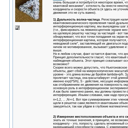
очень большая и потребуется некоторое время, чт
квантовой механике", хотелость бы внести некото
координаты и скорости объекта (я здесь не уточн
движения это не суть важно).
1) Дуальность волна-частица
. Регистрация нал
квантовомеханического проявления такой дуальнос
интерференционную картину, мы вынуждены шаг за
(т.е., фиксировать на люминосцентном экране ме
на щелевую решетку частицу за частицей - вот так
обнаруживает, что все точки попадания на экран 
интерференционная картина, которая получается, 
неведомой силе", заставляющей их двигаться подо
ничем не мотивированное, вызывает удивление и з
выше.
Но в любом случае, факт остается фактом, что ан
Принцип дополнительности гласит, что квантовый о
наблюдения объекта. Этот принцип схватывает осн
возможно?
Скорее всего можно допустить, что Ньютоновско
объекты, дает сбой на микроскопических масштаб
уровне - это длина волны де Бройля lambda=p/h. З
пролетает частица, она масштабирует этой длино
именно exp{i*S/h}, S - действие, несущее информа
как отображением ее движения на поверхность окр
основную роль в интерференционном эксперимент
А как было замечено ранее, мы должны провести о
интерференцию. Иными словами, нам надо просум
n=1,2, ... ,N>>1. Вот при суммировании этих чле
щели в решетке сами являются квантовыми объект
замуряться, так как уйдем в глубокие математичес
2) Измерение местоположения объекта и его с
знать их точные значения, в принципе, не возмож
координату - это, попросту, сделать мгновенный с
разрешающей способности снимка. С измерением с