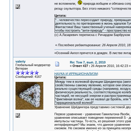
не вспомнили,
природа вобщем и обязана сопр
резцу скульптора. Без этого никакого "сотворчест
Цитата:
"...человечество пересоздает природу, превращая
деятельность по претворению в жизнь идеалов Гу
Фантастика! Ваш таинственный ученый наверняка к
чтобы построить "анти-природу" - пространство к
(с) А.Лазаревич переписка с Ричардом Барбруком
«
Последнее редактирование: 26 Апреля 2010, 18
«Осенний Ангел прячется в дождях. В листве янтарн
valeriy
Re: Том 7, вып. 2, 2010
Глобальный модератор
«
Ответ #27 :
26 Апреля 2010, 16:42:23 »
Ветеран
НАУКА И ИРРАЦИОНАЛИЗМ
:
Сообщений: 4167
Цитата:
Между тем в волновой функции Шредингера (амп
свойственны самому явлению, которое они описы
реально существующей среды (например, воздуха 
физическую реальность, соответствующую колебан
частицей, не несущей энергии и распространяющ
"фиктивная волна", как ее назвал де Бройль, или
"иррациональной волной".
Уравнение Шрёдингера представимо системой двух
Первое уравнение - уравнение Гамильтона-Якоби
уравнение описывает поведение переменной S - де
импульсы частицы. То-есть, из решения этого ура
интерференция? Мы знаем, что данное уравнение 
сможем. Не сможем именно из-за принципа неопр