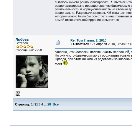
пытаюсь ничего рационализировать. Я пытаюсь то
рационализировать иррациональную физическую ре
рациональность и иррациональность не столько до
рационально. Рационализировать КМ означает пост
которой можно было бы осмотреть наш грешный мир
самой относительной иррациональностью.
Любовь
Re: Том 7, вып. 2, 2010
Ветеран
«
Ответ #29 :
27 Апреля 2010, 08:38:57 »
Сообщений: 7250
забавно, что человеки, являясь часть Вселенной, п
Но они чисто физически могут осознавать только 
Правда, при этом ни кого из радетелей за класси
факт
Страниц:
1
[
2
]
3
4
...
28
Все