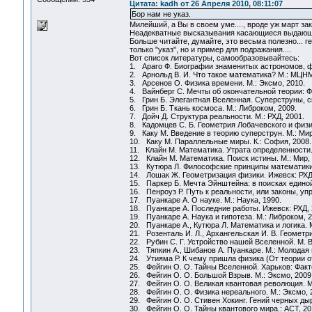
Цитата: kadh от 26 Апреля 2010, 08:11:07
Бор нам не указ.
Милейший, а Вы в своем уме...., вроде уж март зако
Неадекватные высказывания касающиеся выдающихс
Больше читайте, думайте, это весьма полезно...
только "указ", но и пример для подражания....
Вот список литературы, самообразовывайтесь:
1. Араго Ф. Биографии знаменитых астрономов, фи
2. Арнольд В. И. Что такое математика? М.: МЦНМ
3. Арсенов О. Физика времени. М.: Эксмо, 2010.
4. Вайнберг С. Мечты об окончательной теории: 
5. Грин Б. Элегантная Вселенная. Суперструны, с
6. Грин Б. Ткань космоса. М.: Либроком, 2009.
7. Дойч Д. Структура реальности. М.: РХД, 2001.
8. Кадомцев С. Б. Геометрия Лобачевского и физи
9. Каку М. Введение в теорию суперструн. М.: Мир
10. Каку М. Параллельные миры. К.: София, 2008.
11. Клайн М. Математика. Утрата определенности. 
12. Клайн М. Математика. Поиск истины. М.: Мир, 
13. Кутюра Л. Философские принципы математики.
14. Лошак Ж. Геометризация физики. Ижевск: РХД,
15. Паркер Б. Мечта Эйнштейна: в поисках единой
16. Пенроуз Р. Путь к реальности, или законы, у
17. Пуанкаре А. О науке. М.: Наука, 1990.
18. Пуанкаре А. Последние работы. Ижевск: РХД, 
19. Пуанкаре А. Наука и гипотеза. М.: Либроком, 2
20. Пуанкаре А., Кутюра Л. Математика и логика. М
21. Розенталь И. Л., Архангельская И. В. Геометр
22. Рубин С. Г. Устройство нашей Вселенной. М. Ве
23. Тяпкин А., Шибанов А. Пуанкаре. М.: Молодая 
24. Утияма Р. К чему пришла физика (От теории от
25. Фейгин О. О. Тайны Вселенной. Харьков: Факто
26. Фейгин О. О. Большой Взрыв. М.: Эксмо, 2009
27. Фейгин О. О. Великая квантовая революция. М.
28. Фейгин О. О. Физика нереального. М.: Эксмо, 
29. Фейгин О. О. Стивен Хокинг. Гений черных дыр
30. Фейгин О. О. Тайны квантового мира.: АСТ, 20