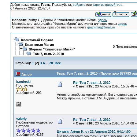
Добро пожаловать,
Гость
. Пожалуйста,
войдите
или
зарегистрируйтесь
.
07 Августа 2026, 12:42:37
Новости:
Книгу С.Доронина "Квантовая магия" читать
здесь
Материалы старого сайта "Физика Магии" доступны для просмотра
здесь
О замеченных глюках просьба писать на почту
quantmag@mail.ru
Квантовый Портал
Квантовая Магия
0 Пользователе
Журнал "Квантовая Магия"
Том 7, вып. 2, 2010
Страниц:
1
[
2
]
3
4
...
28
Все
Тема: Том 7, вып. 2, 2010 (Прочитано 877793 раз
Автор
kaminski
Re: Том 7, вып. 2, 2010
Постоялец
«
Ответ #15 :
23 Апреля 2010, 15:02:46 »
Сообщений: 292
Artem, спасибо за комментарий. Вы уловили самую
Между прочим, в статье В.М. Андрияша высказаны
valeriy
Re: Том 7, вып. 2, 2010
Глобальный модератор
«
Ответ #16 :
23 Апреля 2010, 17:04:08 »
Ветеран
Цитата: Artem K. от 22 Апреля 2010, 04:14:00
Сообщений: 4167
Но про абсолютную фазу ВС все забыли! Все, кром