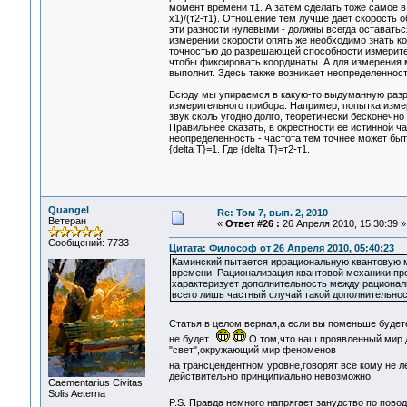
момент времени т1. А затем сделать тоже самое в
х1)/(т2-т1). Отношение тем лучше дает скорость о
эти разности нулевыми - должны всегда оставатьс
измерении скорости опять же необходимо знать ко
точностью до разрешающей способности измерите
чтобы фиксировать координаты. А для измерения м
выполнит. Здесь также возникает неопределенно
Всюду мы упираемся в какую-то выдуманную разр
измерительного прибора. Например, попытка измер
звук сколь угодно долго, теоретически бесконечно
Правильнее сказать, в окрестности ее истинной 
неопределенность - частота тем точнее может быт
{delta T}=1. Где {delta T}=т2-т1.
Quangel
Re: Том 7, вып. 2, 2010
Ветеран
«
Ответ #26 :
26 Апреля 2010, 15:30:39 »
Сообщений: 7733
Цитата: Философ от 26 Апреля 2010, 05:40:23
Каминский пытается иррациональную квантовую м
времени. Рационализация квантовой механики пр
характеризует дополнительность между рационал
всего лишь частный случай такой дополнительнос
Статья в целом верная,а если вы поменьше будет
не будет.
О том,что наш проявленный мир
"свет",окружающий мир феноменов
на трансцендентном уровне,говорят все кому не ле
действительно принципиально невозможно.
Сaementarius Civitas
Solis Aeterna
P.S. Правда немного напрягает занудство по пово