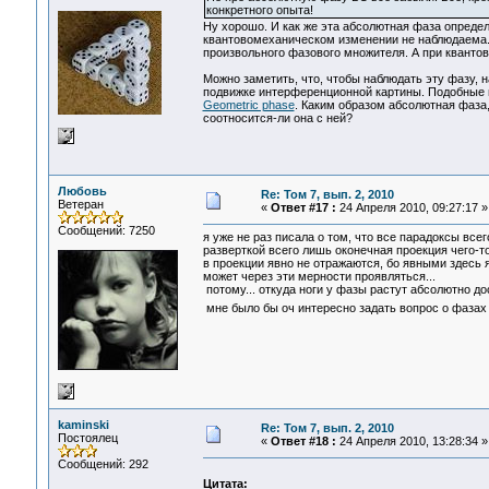
конкретного опыта!
Ну хорошо. И как же эта абсолютная фаза определ
квантовомеханическом изменении не наблюдаема. 
произвольного фазового множителя. А при кванто
Можно заметить, что, чтобы наблюдать эту фазу, 
подвижке интерференционной картины. Подобные 
Geometric phase
. Каким образом абсолютная фаза,
соотносится-ли она с ней?
Любовь
Re: Том 7, вып. 2, 2010
Ветеран
«
Ответ #17 :
24 Апреля 2010, 09:27:17 »
Сообщений: 7250
я уже не раз писала о том, что все парадоксы всег
разверткой всего лишь оконечная проекция чего-то
в проекции явно не отражаются, бо явными здесь я
может через эти мерности проявляться...
потому... откуда ноги у фазы растут абсолютно до
мне было бы оч интересно задать вопрос о фазах 
kaminski
Re: Том 7, вып. 2, 2010
Постоялец
«
Ответ #18 :
24 Апреля 2010, 13:28:34 »
Сообщений: 292
Цитата: