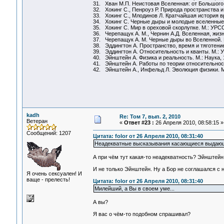
31. Хван М.П. Неистовая Вселенная: от Большого 
32. Хокинг С., Пенроуз Р. Природа пространства и
33. Хокинг С., Млодинов Л. Кратчайшая история в
34. Хокинг С. Черные дыры и молодые вселенные.
35. Хокинг С. Мир в ореховой скорлупке. М.: УРСС
36. Черепащук А. М., Чернин А.Д. Вселенная, жизнь
37. Черепащук А. М. Черные дыры во Вселенной. М.
38. Эддингтон А. Пространство, время и тяготение
39. Эддингтон А. Относительность и кванты. М.: 
40. Эйнштейн А. Физика и реальность. М.: Наука, 
41. Эйнштейн А. Работы по теории относительност
42. Эйнштейн А., Инфельд Л. Эволюция физики. М.
kadh
Re: Том 7, вып. 2, 2010
Ветеран
«
Ответ #23 :
26 Апреля 2010, 08:58:15 »
Сообщений: 1207
Цитата: folor от 26 Апреля 2010, 08:31:40
Неадекватные высказывания касающиеся выдающихс
А при чём тут какая-то неадекватность? Эйнштейн 
И не только Эйнштейн. Ну а Бор не соглашался с 
Я очень сексуален! И
ваще - прелесть!
Цитата: folor от 26 Апреля 2010, 08:31:40
Милейший, а Вы в своем уме...
А вы?
Я вас о чём-то подобном спрашивал?