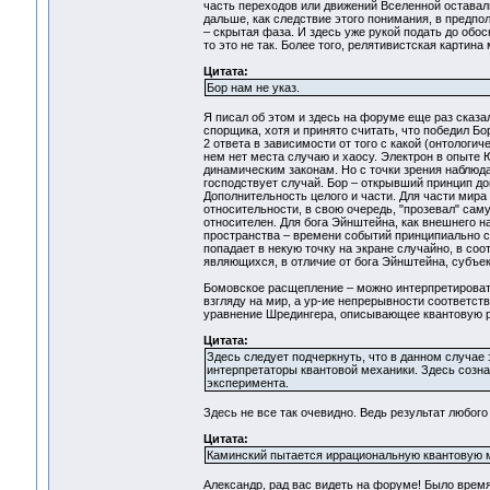
часть переходов или движений Вселенной оставал
дальше, как следствие этого понимания, в предпо
– скрытая фаза. И здесь уже рукой подать до обо
то это не так. Более того, релятивистская картин
Цитата:
Бор нам не указ.
Я писал об этом и здесь на форуме еще раз сказа
спорщика, хотя и принято считать, что победил Бор.
2 ответа в зависимости от того с какой (онтологи
нем нет места случаю и хаосу. Электрон в опыте Ю
динамическим законам. Но с точки зрения наблюд
господствует случай. Бор – открывший принцип д
Дополнительность целого и части. Для части мира
относительности, в свою очередь, "прозевал" сам
относителен. Для бога Эйнштейна, как внешнего на
пространства – времени событий принципиально с
попадает в некую точку на экране случайно, в со
являющихся, в отличие от бога Эйнштейна, суб
Бомовское расщепление – можно интерпретировать
взгляду на мир, а ур-ие непрерывности соответст
уравнение Шредингера, описывающее квантовую р
Цитата:
Здесь следует подчеркнуть, что в данном случае 
интерпретаторы квантовой механики. Здесь созна
эксперимента.
Здесь не все так очевидно. Ведь результат любого
Цитата:
Каминский пытается иррациональную квантовую 
Александр, рад вас видеть на форуме! Было время