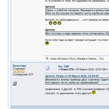
Я, в отличие от тебя, ен-гаданием не занимаюсь. 
Цитата:
Здесь с тобой не согласен. Вернемся к моему при
Кого ты бы послал отстаивать честь клуба на сор
Виталя, ты заблуждаешься ... этот пример не имее
...
Цитата:
Вот поэтому и надо заранее четко согласовать Про
Если тебе "иди на фик" говорит интуиция, то стои
"Я - есмь Истина и Путь, Альфа и Омега ..."(с)
Beaverage
Re: ТМК
Старожил
«
Ответ #74 :
20 Марта 2010, 13:57:08 »
Сообщений: 677
Цитата: Vitaliy от 20 Марта 2010, 13:34:40
Вернемся к моему примеру двух стрелков. Один из
отстаивать честь клуба на соревнования?
правильнее: а другой - в 70% случаев выбивает 100
хватает, то однозначно этого другого