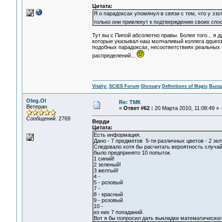
Цитата:
Я о парадоксах упомянул в связи с тем, что у эз
только они привлекут к подтверждению своих спо
Тут вы с Пипой абсолютно правы. Более того... я д
которые указывал наш молчаливый коллега qquest,
подобных парадоксах, несоответствиях реальных о
распределений...
Vitaliy:
SCIES Forum
Glossary
Definitions of Magic
Высш
Oleg.Ol
Re: ТМК
Ветеран
«
Ответ #62 :
20 Марта 2010, 11:08:49 »
Сообщений: 2769
Верди
Цитата:
Есть информация.
Дано - 7 предметов 5-ти различных цветов - 2 зел,
Следовало хотя бы расчитать вероятность случай
было предпринято 10 попыток.
1 синий!
2 зеленый!
3 желтый!
4 -
5 - розовый
7 -
8 - красный
9 - розовый
10 -
из них 7 попаданий.
Вот я бы попросил дать выкладки математического