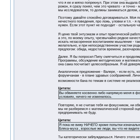
что я ее и мягко попрекнул. При этом она выдала
рожон, я сразу понял, чем это чревато - и точно 
мы исследователи, то должны заниматься делом, 
Поэтому давайте спокойно договариваться. Моя по
нечестного поведения, про ложь, уловки и т.п. - 
нужен. Если этот пункт не подходит - остальную ч
Я ценю твой энтузиазм и опыт практической работы
а это, по моему опыту, чрезвычайно редкое качест
искать незасоренное воспитанием мышление - так 
желательно, и при непосредственном участии родит
предлогом: обида, недостаток времени, разочарова
Далее. Я бы попросил Пипу смягчиться и продолж
Программы, обсуждение методических и математиче
она сама посчитает целесообразным. Я ей доверяю
Аналогичное предложение - Валере, - если есть, 
форумчанам - в плане здравых соображений. Лично
возможности бана по темам в системе не реализ
Цитата:
Вы обвиняете косвенно либо напрямую меня в фоку
условиях, ничего не изменилось.
Повторяю, я не считаю тебя ни фокусником, ни об
мы не разберемся с математической стороной оцен
предпринимать не буду.
Цитата:
Я пока не вижу НИЧЕГО кроме попытки изначально
Бляха-муха , взрослые же люди, вы что не видите
Ты категорически заблуждаешься. Ничего этого нет