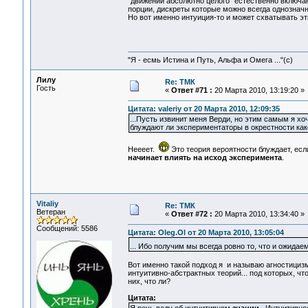
"движений абсолютно целого" естественно включа
порции, дискреты которые можно всегда однозначн
Но вот именно интуиция-то и может схватывать эт
"Я - есмь Истина и Путь, Альфа и Омега ..."(с)
Лилу
Re: ТМК
Гость
«
Ответ #71 :
20 Марта 2010, 13:19:20 »
Цитата: valeriy от 20 Марта 2010, 12:09:35
...Пусть извинит меня Верди, но этим самым я хо
блуждают ли экспериментаторы в окрестности как
Неееет.
Это теория вероятности блуждает, ес
начинает влиять на исход эксперимента
.
Vitaliy
Re: ТМК
Ветеран
«
Ответ #72 :
20 Марта 2010, 13:34:40 »
Сообщений: 5586
Цитата: Oleg.Ol от 20 Марта 2010, 13:05:04
... Ибо получим мы всегда ровно то, что и ожидае
Вот именно такой подход я и называю агностициз
интуитивно-абстрактных теорий... под которых, чт
них, что ли?
Цитата: