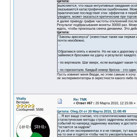
Цитата:
выясняется, что наши интуитивные ожидания особ
оказываются катастрофически ошибочными. Можно 
практические последствия этих эффектов я перей
увидите, может оказаться критическим при торгов
А далее приведу график частоты отклонений посл
Результат подбрасывания монеты 30000 раз. Можно 
ждать, чтобы произошла смена динамики. Это дей
Цитата:
"Законы арксинуса" (известные также как первая 
почти неизбежно.
...
Обратимся опять к монете. Но не как к дорогому 
займемся бросками на удачу и результат каждого
- по вертикали. Шаг вверх, если выпадает какая-т
- по горизонтали. Каждый номер броска - это один
Пусть извинит меня Верди, но этим самым я хочу 
ли экспериментаторы в окрестности какого-либо п
Vitaliy
Re: ТМК
Ветеран
«
Ответ #67 :
20 Марта 2010, 12:15:06 »
Сообщений: 5586
Цитата: Oleg.Ol от 20 Марта 2010, 11:08:49
... Я вот ваще считаю, что статичтическими метод
статистические методы строго задрочены исключи
событий по наперед заданному малому и достаточ
"остается за кадром".
А уж об ен-экспериментах я и не говорю, тут ваще 
на то они и годятся чтобы чисто умозрительные т