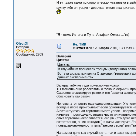
И тут даже сама психологическая установка в дей
шутку, ибо интуиция - девочка тонкая и капризная
"Я - есмь Истина и Путь, Альфа и Омега ..."(с)
Oleg.Ol
Re: ТМК
Ветеран
«
Ответ #70 :
20 Марта 2010, 13:17:39 »
Сообщений: 2769
Валерий
Цитата:
Цитата:
в случайных процессах тренды (тенденции) возн
Вот эта фраза, взятая из О законах (теоремах) а
данных экспериментах:
Валера, тебя не туда понесло немножко.
Ты можешь еще рассказать о "законе серии" и про
Сафонов анализирует рынок и его "законы арксинуса
обосновать как закон.
Но, увы, это просто еще одна спекуляция. У откло
всегда в итоге проигрывают если ориентируется на
А вот интуитивная торговля имеет успех - наприме
начинает простодушно играть чисто интуитивно не и
опыт торговли накапливается, его ум (это даже не
естественно, он их находит(!) и начинает играть "по
псевдозакономерности типа "закона серии" или "з
На самом деле как случайность, так и закономерно