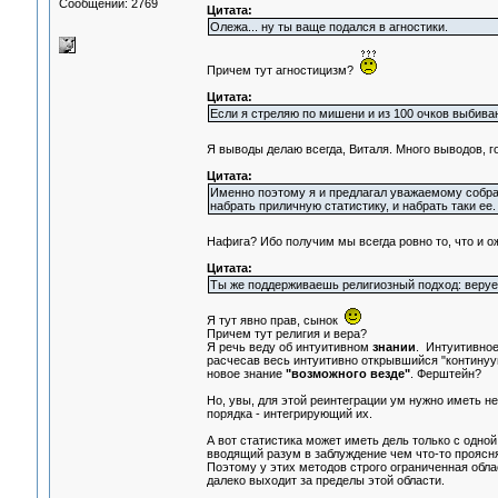
Сообщений: 2769
Цитата:
Олежа... ну ты ваще подался в агностики.
Причем тут агностицизм?
Цитата:
Если я стреляю по мишени и из 100 очков выбиваю 1
Я выводы делаю всегда, Виталя. Много выводов, 
Цитата:
Именно поэтому я и предлагал уважаемому собра
набрать приличную статистику, и набрать таки ее.
Нафига? Ибо получим мы всегда ровно то, что и о
Цитата:
Ты же поддерживаешь религиозный подход: веруешь
Я тут явно прав, сынок
Причем тут религия и вера?
Я речь веду об интуитивном
знании
. Интуитивное
расчесав весь интуитивно открывшийся "контину
новое знание
"возможного везде"
. Ферштейн?
Но, увы, для этой реинтеграции ум нужно иметь не
порядка - интегрирующий их.
А вот статистика может иметь дель только с одной
вводящий разум в заблуждение чем что-то прояс
Поэтому у этих методов строго ограниченная облас
далеко выходит за пределы этой области.