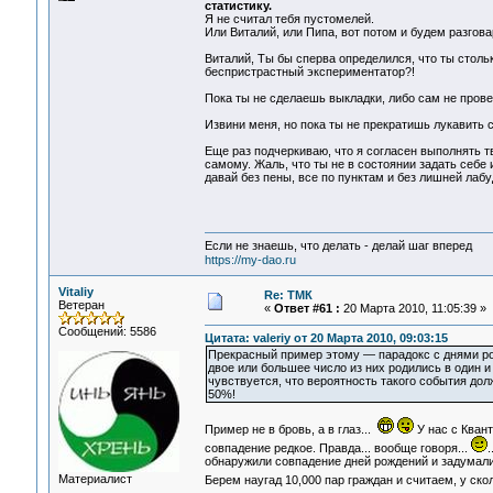
статистику.
Я не считал тебя пустомелей.
Или Виталий, или Пипа, вот потом и будем разговар
Виталий, Ты бы сперва определился, что ты столь
беспристрастный экспериментатор?!
Пока ты не сделаешь выкладки, либо сам не пров
Извини меня, но пока ты не прекратишь лукавить с
Еще раз подчеркиваю, что я согласен выполнять т
самому. Жаль, что ты не в состоянии задать себе 
давай без пены, все по пунктам и без лишней лаб
Если не знаешь, что делать - делай шаг вперед
https://my-dao.ru
Vitaliy
Re: ТМК
Ветеран
«
Ответ #61 :
20 Марта 2010, 11:05:39 »
Сообщений: 5586
Цитата: valeriy от 20 Марта 2010, 09:03:15
Прекрасный пример этому — парадокс с днями рож
двое или большее число из них родились в один и 
чувствуется, что вероятность такого события дол
50%!
Пример не в бровь, а в глаз...
У нас с Квант
совпадение редкое. Правда... вообще говоря...
.
обнаружили совпадение дней рождений и задумалис
Материалист
Берем наугад 10,000 пар граждан и считаем, у ско