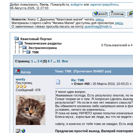
Добро пожаловать,
Гость
. Пожалуйста,
войдите
или
зарегистрируйтесь
.
06 Августа 2026, 11:27:03
Новости:
Книгу С.Доронина "Квантовая магия" читать
здесь
Материалы старого сайта "Физика Магии" доступны для просмотра
здесь
О замеченных глюках просьба писать на почту
quantmag@mail.ru
Квантовый Портал
Тематические разделы
0 Пользователей и 4
Экстрасенсорика
ТМК
Страниц:
1
...
3
4
[
5
]
6
7
...
31
Все
Тема: ТМК (Прочитано 954687 раз)
Автор
werdy
Re: ТМК
Постоялец
«
Ответ #60 :
20 Марта 2010, 10:43:21 »
Сообщений: 478
У меня один вопрос.
Уважаемые господа. Есть результату опытов, по ни
Голые теории не о чем. Я попросил сделать выклад
результатов? Но если в них нет никакого смысла?
Вы обвиняете косвенно либо напрямую меня в фокус
условиях, ничего не изменилось.
Я пока не вижу НИЧЕГО кроме попытки изначально
Бляха-муха , взрослые же люди, вы что не видите 
valeriy, я конечно от тебя тоже не ожидал. Есть ин
Предлагаю простой выход. Валерий повторяет м