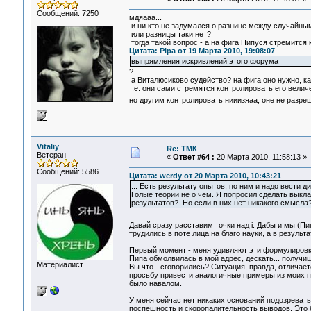
Сообщений: 7250
мдяааа...
и ни кто не задумался о разнице между случайны
или разницы таки нет?
тогда такой вопрос - а на фига Пипуся стремится 
Цитата: Pipa от 19 Марта 2010, 19:08:07
выпрямления искривлений этого форума
?
а Виталюсиково судейство? на фига оно нужно, как
т.е. они сами стремятся контролировать его величе
но другим контролировать нииизяаа, оне не разре
Vitaliy
Re: ТМК
Ветеран
«
Ответ #64 :
20 Марта 2010, 11:58:13 »
Сообщений: 5586
Цитата: werdy от 20 Марта 2010, 10:43:21
... Есть результату опытов, по ним и надо вести 
Голые теории не о чем. Я попросил сделать выкла
результатов? Но если в них нет никакого смысла?
Давай сразу расставим точки над i. Дабы и мы (Пи
трудились в поте лица на благо науки, а в резуль
Первый момент - меня удивляют эти формулировки:
Пипа обмолвилась в мой адрес, дескать... получишь
Материалист
Вы что - сговорились? Ситуация, правда, отличае
просьбу привести аналогичные примеры из моих по
было навалом.
У меня сейчас нет никаких оснований подозреват
поспешность и скоропалительность выводов. Это бе