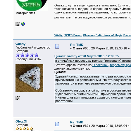
Олежа... ну ты
ваще
подался в агностики. Если я ст
тоже никаких выводов не берешься делать? Имен
(двухальтернативный) эксперимент, по которому пр
Материалист
результаты. Ты же поддерживаешь религиозный подх
Vitaliy:
SCIES Forum
Glossary
Definitions of Magic
Высш
valeriy
Re: ТМК
Глобальный модератор
«
Ответ #68 :
20 Марта 2010, 12:30:16 »
Ветеран
Цитата: valeriy от 20 Марта 2010, 12:09:35
Сообщений: 4167
в случайных процессах тренды (тенденции) возни
Вот эта фраза, взятая из
О законах (теоремах) ар
данных экспериментах:
Цитата:
Здравый смысл подсказывает, что раз процесс сл
приблизительно равномерным. Но эта подсказка н
заключается в том, что равномерное распределен
Собственно говоря, в этой истине и состоит перв
"идеальной" монеты выигрыш примерно должен быт
Иными словами, подсказка здравого смысла и реа
расстоянии.
Oleg.Ol
Re: ТМК
Ветеран
«
Ответ #69 :
20 Марта 2010, 13:05:04 »