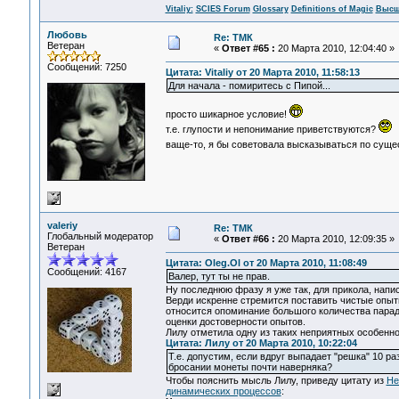
Vitaliy:
SCIES Forum
Glossary
Definitions of Magic
Высш
Любовь
Re: ТМК
Ветеран
«
Ответ #65 :
20 Марта 2010, 12:04:40 »
Сообщений: 7250
Цитата: Vitaliy от 20 Марта 2010, 11:58:13
Для начала - помиритесь с Пипой...
просто шикарное условие!
т.е. глупости и непонимание приветствуются?
ваще-то, я бы советовала высказываться по суще
valeriy
Re: ТМК
Глобальный модератор
«
Ответ #66 :
20 Марта 2010, 12:09:35 »
Ветеран
Цитата: Oleg.Ol от 20 Марта 2010, 11:08:49
Сообщений: 4167
Валер, тут ты не прав.
Ну последнюю фразу я уже так, для прикола, напис
Верди искренне стремится поставить чистые опыт
относится опоминание большого количества парадо
оценки достоверности опытов.
Лилу отметила одну из таких неприятных особенн
Цитата: Лилу от 20 Марта 2010, 10:22:04
Т.е. допустим, если вдруг выпадает "решка" 10 
бросании монеты почти наверняка?
Чтобы пояснить мысль Лилу, приведу цитату из
Не
динамических процессов
: