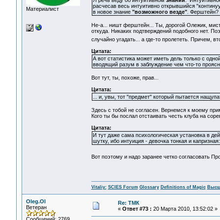
Я речь веду об интуитивном
знании
. Интуитивно
расчесав весь интуитивно открывшийся "контин
Материалист
в новое знание
"возможного везде"
. Ферштейн?
Не-а... ништ ферштейн... Ты, дорогой Олежик, мис
откуда. Никаких подтверждений подобного нет. По
случайно угадать... а где-то пролететь. Причем, вт
Цитата:
А вот статистика может иметь дель только с одной
вводящий разум в заблуждение чем что-то прояс
Вот тут, ты, похоже, прав...
Цитата:
... и, увы, тот "предмет" который пытается нащуп
Здесь с тобой не согласен. Вернемся к моему прим
Кого ты бы послал отстаивать честь клуба на сор
Цитата:
И тут даже сама психологическая установка в дей
шутку, ибо интуиция - девочка тонкая и капризна
Вот поэтому и надо заранее четко согласовать Про
Vitaliy:
SCIES Forum
Glossary
Definitions of Magic
Высш
Oleg.Ol
Re: ТМК
Ветеран
«
Ответ #73 :
20 Марта 2010, 13:52:02 »
Сообщений: 2769