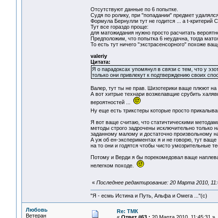
Отсутствуют данные по 6 попытке.
Судя по ролику, при "попадании" предмет удалялся
Формула Бернулли тут не годится ... а t-критерий С
Тут все гораздо проще:
для матожидания нужно просто расчитать вероятно
Предположим, что попытка 6 неудачна, тогда мато
То есть тут ничего "экстрасенсорного" похоже ващ
valeriy
Цитата:
Я о парадоксах упомянул в связи с тем, что у эз
только они привлекут к подтверждению своих спо
Валер, тут ты не прав. Шизотерики ваще плюют на 
А вот хитрые технари возжелавщие срубить халяв
вероятностей ...
Ну еще есть трикстеры которые просто прикалываю
Я вот ваще считаю, что статичтическими методами 
методы строго задрочены исключительно только н
заданному малому и достаточно произвольному наб
А уж об ен-экспериментах я и не говорю, тут ваще п
на то они и годятся чтобы чисто умозрительные те
Потому и Верди я бы порекомедовал ваще наплеват
нелегком походе.
«
Последнее редактирование: 20 Марта 2010, 11:4
"Я - есмь Истина и Путь, Альфа и Омега ..."(с)
Любовь
Re: ТМК
Ветеран
«
Ответ #63 :
20 Марта 2010, 11:45:31 »