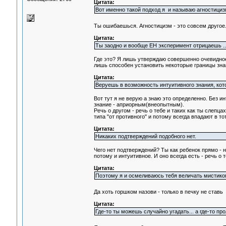
Цитата:
Вот именно такой подход я и называю агностициз
Ты ошибаешься. Агностицизм - это совсем друго
Цитата:
Ты заодно и вообще ЕН эксперимент отрицаешь ..
Где это? Я лишь утверждаю совершенно очевидное 
лишь способен установить некоторые границы зна
Цитата:
Веруешь в возможность интуитивного знания, кото
Вот тут я не верую а знаю это определенно. Без и
знание - априорным(внеопытным).
Речь о другом - речь о тебе и таких как ты слепца
типа "от противного" и потому всегда впадают в т
Цитата:
Никаких подтверждений подобного нет.
Чего нет подтверждений? Ты как ребенок прямо - 
потому и интуитивное. И оно всегда есть - речь о
Цитата:
Поэтому я и осмеливаюсь тебя величать мистико
Да хоть горшком назови - только в печку не ставь
Цитата:
Где-то ты можешь случайно угадать... а где-то прол