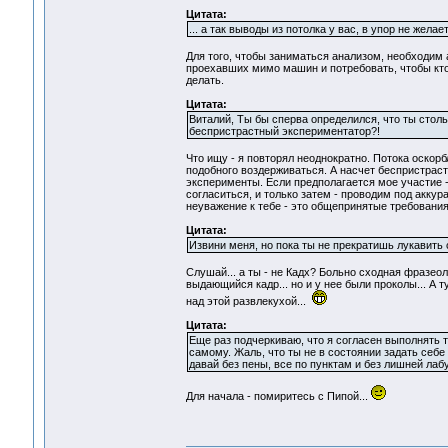
Цитата:
... а так выводы из потолка у вас, в упор не желае
Для того, чтобы заниматься анализом, необходим 
проехавших мимо машин и потребовать, чтобы кто
делать.
Цитата:
Виталий, Ты бы сперва определился, что ты столь
беспристрастный экспериментатор?!
Что ищу - я повторял неоднократно. Потока оскор
подобного воздерживаться. А насчет беспристраст
эксперименты. Если предполагается мое участие -
согласиться, и только затем - проводим под акку
неуважение к тебе - это общепринятые требования
Цитата:
Извини меня, но пока ты не прекратишь лукавить 
Слушай... а ты - не Кадх? Больно сходная фразеол
выдающийся кадр... но и у нее были проколы... А 
над этой развлекухой...
Цитата:
Еще раз подчеркиваю, что я согласен выполнять т
самому. Жаль, что ты не в состоянии задать себе
давай без пены, все по пунктам и без лишней лаб
Для начала - помиритесь с Пипой...