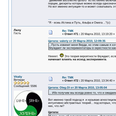
"движений абсолютно целого" естественно включа
порции, дискреты которые можно всегда однозначн
Но вот именно интуиция-то и может схватывать эт
"Я - есмь Истина и Путь, Альфа и Омега ..."(с)
Лилу
Re: ТМК
Гость
«
Ответ #71 :
20 Марта 2010, 13:19:20 »
Цитата: valeriy от 20 Марта 2010, 12:09:35
...Пусть извинит меня Верди, но этим самым я хо
блуждают ли экспериментаторы в окрестности как
Неееет.
Это теория вероятности блуждает, ес
начинает влиять на исход эксперимента
.
Vitaliy
Re: ТМК
Ветеран
«
Ответ #72 :
20 Марта 2010, 13:34:40 »
Сообщений: 5586
Цитата: Oleg.Ol от 20 Марта 2010, 13:05:04
... Ибо получим мы всегда ровно то, что и ожидае
Вот именно такой подход я и называю агностициз
интуитивно-абстрактных теорий... под которых, чт
них, что ли?
Цитата: