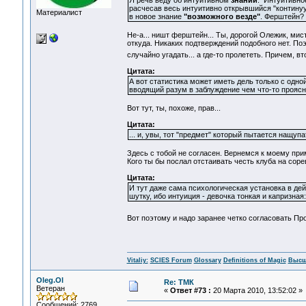
Я речь веду об интуитивном
знании
. Интуитивно
расчесав весь интуитивно открывшийся "контин
Материалист
в новое знание
"возможного везде"
. Ферштейн?
Не-а... ништ ферштейн... Ты, дорогой Олежик, мис
откуда. Никаких подтверждений подобного нет. По
случайно угадать... а где-то пролететь. Причем, вт
Цитата:
А вот статистика может иметь дель только с одной
вводящий разум в заблуждение чем что-то прояс
Вот тут, ты, похоже, прав...
Цитата:
... и, увы, тот "предмет" который пытается нащуп
Здесь с тобой не согласен. Вернемся к моему прим
Кого ты бы послал отстаивать честь клуба на сор
Цитата:
И тут даже сама психологическая установка в дей
шутку, ибо интуиция - девочка тонкая и капризна
Вот поэтому и надо заранее четко согласовать Про
Vitaliy:
SCIES Forum
Glossary
Definitions of Magic
Высш
Oleg.Ol
Re: ТМК
Ветеран
«
Ответ #73 :
20 Марта 2010, 13:52:02 »
Сообщений: 2769