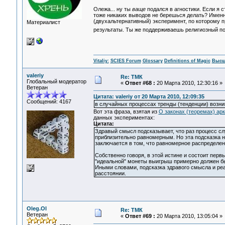
Олежа... ну ты
ваще
подался в агностики. Если я ст
тоже никаких выводов не берешься делать? Имен
(двухальтернативный) эксперимент, по которому пр
Материалист
результаты. Ты же поддерживаешь религиозный подх
Vitaliy:
SCIES Forum
Glossary
Definitions of Magic
Высш
valeriy
Re: ТМК
Глобальный модератор
«
Ответ #68 :
20 Марта 2010, 12:30:16 »
Ветеран
Цитата: valeriy от 20 Марта 2010, 12:09:35
Сообщений: 4167
в случайных процессах тренды (тенденции) возни
Вот эта фраза, взятая из
О законах (теоремах) ар
данных экспериментах:
Цитата:
Здравый смысл подсказывает, что раз процесс сл
приблизительно равномерным. Но эта подсказка н
заключается в том, что равномерное распределен
Собственно говоря, в этой истине и состоит перв
"идеальной" монеты выигрыш примерно должен быт
Иными словами, подсказка здравого смысла и реа
расстоянии.
Oleg.Ol
Re: ТМК
Ветеран
«
Ответ #69 :
20 Марта 2010, 13:05:04 »