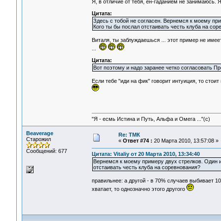
Я, в отличие от тебя, ен-гаданием не занимаюсь. 
Цитата:
Здесь с тобой не согласен. Вернемся к моему при
Кого ты бы послал отстаивать честь клуба на сор
Виталя, ты заблуждаешься ... этот пример не имее
...
Цитата:
Вот поэтому и надо заранее четко согласовать Про
Если тебе "иди на фик" говорит интуиция, то стои
"Я - есмь Истина и Путь, Альфа и Омега ..."(с)
Beaverage
Re: ТМК
Старожил
«
Ответ #74 :
20 Марта 2010, 13:57:08 »
Сообщений: 677
Цитата: Vitaliy от 20 Марта 2010, 13:34:40
Вернемся к моему примеру двух стрелков. Один из
отстаивать честь клуба на соревнования?
правильнее: а другой - в 70% случаев выбивает 100
хватает, то однозначно этого другого