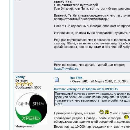
статистику.
Я не считал тебя пустомелей.
Или Виталий, или Пипа, вот потом и будем разговар
Виталий, Ты бы сперва определился, что ты столь
беспристрастный экспериментатор?!
Пока ты не сделаешь выкладки, либо сам не пров
Извини меня, но пока ты не прекратишь лукавить с
Еще раз подчеркиваю, что я согласен выполнять т
самому. Жаль, что ты не в состоянии задать себе 
давай без пены, все по пунктам и без лишней лаб
Если не знаешь, что делать - делай шаг вперед
https://my-dao.ru
Vitaliy
Re: ТМК
Ветеран
«
Ответ #61 :
20 Марта 2010, 11:05:39 »
Сообщений: 5586
Цитата: valeriy от 20 Марта 2010, 09:03:15
Прекрасный пример этому — парадокс с днями рож
двое или большее число из них родились в один и 
чувствуется, что вероятность такого события дол
50%!
Пример не в бровь, а в глаз...
У нас с Квант
совпадение редкое. Правда... вообще говоря...
.
обнаружили совпадение дней рождений и задумалис
Материалист
Берем наугад 10,000 пар граждан и считаем, у ско