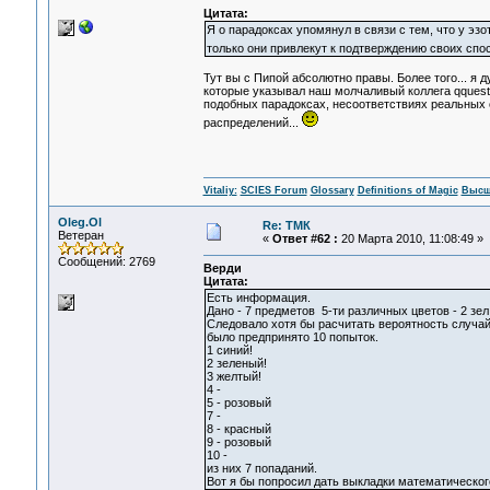
Цитата:
Я о парадоксах упомянул в связи с тем, что у эз
только они привлекут к подтверждению своих спо
Тут вы с Пипой абсолютно правы. Более того... я д
которые указывал наш молчаливый коллега qquest,
подобных парадоксах, несоответствиях реальных о
распределений...
Vitaliy:
SCIES Forum
Glossary
Definitions of Magic
Высш
Oleg.Ol
Re: ТМК
Ветеран
«
Ответ #62 :
20 Марта 2010, 11:08:49 »
Сообщений: 2769
Верди
Цитата:
Есть информация.
Дано - 7 предметов 5-ти различных цветов - 2 зел,
Следовало хотя бы расчитать вероятность случай
было предпринято 10 попыток.
1 синий!
2 зеленый!
3 желтый!
4 -
5 - розовый
7 -
8 - красный
9 - розовый
10 -
из них 7 попаданий.
Вот я бы попросил дать выкладки математического