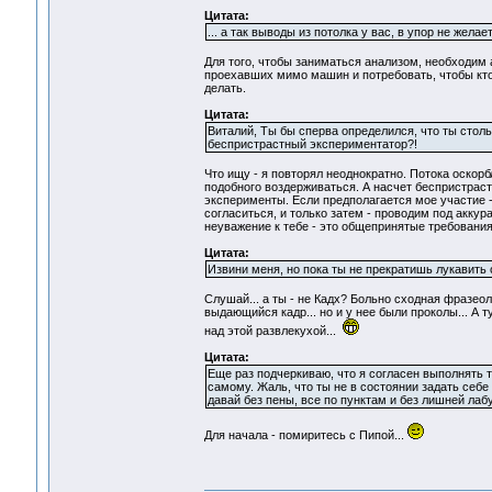
Цитата:
... а так выводы из потолка у вас, в упор не желае
Для того, чтобы заниматься анализом, необходим 
проехавших мимо машин и потребовать, чтобы кто
делать.
Цитата:
Виталий, Ты бы сперва определился, что ты столь
беспристрастный экспериментатор?!
Что ищу - я повторял неоднократно. Потока оскор
подобного воздерживаться. А насчет беспристраст
эксперименты. Если предполагается мое участие -
согласиться, и только затем - проводим под акку
неуважение к тебе - это общепринятые требования
Цитата:
Извини меня, но пока ты не прекратишь лукавить 
Слушай... а ты - не Кадх? Больно сходная фразеол
выдающийся кадр... но и у нее были проколы... А 
над этой развлекухой...
Цитата:
Еще раз подчеркиваю, что я согласен выполнять т
самому. Жаль, что ты не в состоянии задать себе
давай без пены, все по пунктам и без лишней лаб
Для начала - помиритесь с Пипой...