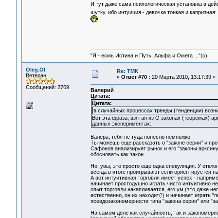
И тут даже сама психологическая установка в дей
шутку, ибо интуиция - девочка тонкая и капризная
"Я - есмь Истина и Путь, Альфа и Омега ..."(с)
Oleg.Ol
Re: ТМК
Ветеран
«
Ответ #70 :
20 Марта 2010, 13:17:39 »
Сообщений: 2769
Валерий
Цитата:
Цитата:
в случайных процессах тренды (тенденции) возн
Вот эта фраза, взятая из О законах (теоремах) а
данных экспериментах:
Валера, тебя не туда понесло немножко.
Ты можешь еще рассказать о "законе серии" и про
Сафонов анализирует рынок и его "законы арксинуса
обосновать как закон.
Но, увы, это просто еще одна спекуляция. У откло
всегда в итоге проигрывают если ориентируется на
А вот интуитивная торговля имеет успех - наприме
начинает простодушно играть чисто интуитивно не и
опыт торговли накапливается, его ум (это даже не
естественно, он их находит(!) и начинает играть "по
псевдозакономерности типа "закона серии" или "з
На самом деле как случайность, так и закономерно