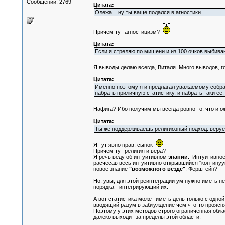
Сообщений: 2769
Цитата:
Олежа... ну ты ваще подался в агностики.
Причем тут агностицизм?
Цитата:
Если я стреляю по мишени и из 100 очков выбиваю 1
Я выводы делаю всегда, Виталя. Много выводов, 
Цитата:
Именно поэтому я и предлагал уважаемому собра
набрать приличную статистику, и набрать таки ее.
Нафига? Ибо получим мы всегда ровно то, что и о
Цитата:
Ты же поддерживаешь религиозный подход: веруешь
Я тут явно прав, сынок
Причем тут религия и вера?
Я речь веду об интуитивном
знании
. Интуитивное
расчесав весь интуитивно открывшийся "контину
новое знание
"возможного везде"
. Ферштейн?
Но, увы, для этой реинтеграции ум нужно иметь не
порядка - интегрирующий их.
А вот статистика может иметь дель только с одной
вводящий разум в заблуждение чем что-то прояс
Поэтому у этих методов строго ограниченная облас
далеко выходит за пределы этой области.