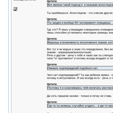
Цитата:
Вот именно такой подход я и называю агностициз
Ты ошибаешься. Агностицизм - это совсем друго
Цитата:
Ты заодно и вообще ЕН эксперимент отрицаешь ..
Где это? Я лишь утверждаю совершенно очевидное 
лишь способен установить некоторые границы зна
Цитата:
Веруешь в возможность интуитивного знания, кото
Вот тут я не верую а знаю это определенно. Без и
знание - априорным(внеопытным).
Речь о другом - речь о тебе и таких как ты слепца
типа "от противного" и потому всегда впадают в т
Цитата:
Никаких подтверждений подобного нет.
Чего нет подтверждений? Ты как ребенок прямо - 
потому и интуитивное. И оно всегда есть - речь о
Цитата:
Поэтому я и осмеливаюсь тебя величать мистико
Да хоть горшком назови - только в печку не ставь
Цитата:
Где-то ты можешь случайно угадать... а где-то прол