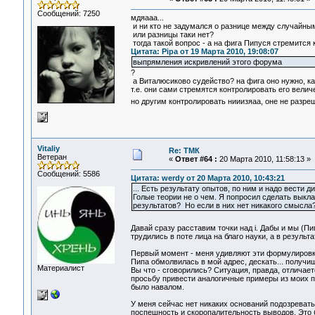
Сообщений: 7250
мдяааа...
и ни кто не задумался о разнице между случайны
или разницы таки нет?
тогда такой вопрос - а на фига Пипуся стремится 
Цитата: Pipa от 19 Марта 2010, 19:08:07
выпрямления искривлений этого форума
?
а Виталюсиково судейство? на фига оно нужно, как
т.е. они сами стремятся контролировать его величе
но другим контролировать нииизяаа, оне не разре
Vitaliy
Re: ТМК
Ветеран
«
Ответ #64 :
20 Марта 2010, 11:58:13 »
Сообщений: 5586
Цитата: werdy от 20 Марта 2010, 10:43:21
... Есть результату опытов, по ним и надо вести 
Голые теории не о чем. Я попросил сделать выкла
результатов? Но если в них нет никакого смысла?
Давай сразу расставим точки над i. Дабы и мы (Пи
трудились в поте лица на благо науки, а в резуль
Первый момент - меня удивляют эти формулировки:
Пипа обмолвилась в мой адрес, дескать... получишь
Материалист
Вы что - сговорились? Ситуация, правда, отличае
просьбу привести аналогичные примеры из моих по
было навалом.
У меня сейчас нет никаких оснований подозреват
поспешность и скоропалительность выводов. Это бе