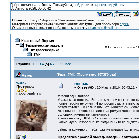
Добро пожаловать,
Гость
. Пожалуйста,
войдите
или
зарегистрируйтесь
.
08 Августа 2026, 05:00:42
Новости:
Книгу С.Доронина "Квантовая магия" читать
здесь
Материалы старого сайта "Физика Магии" доступны для просмотра
здесь
О замеченных глюках просьба писать на почту
quantmag@mail.ru
Квантовый Портал
Тематические разделы
0 Пользователей и 11
Экстрасенсорика
ТМК
Страниц:
1
...
3
4
[
5
]
6
7
...
31
Все
Тема: ТМК (Прочитано 957376 раз)
Автор
werdy
Re: ТМК
Постоялец
«
Ответ #60 :
20 Марта 2010, 10:43:21 »
Сообщений: 478
У меня один вопрос.
Уважаемые господа. Есть результату опытов, по ни
Голые теории не о чем. Я попросил сделать выклад
результатов? Но если в них нет никакого смысла?
Вы обвиняете косвенно либо напрямую меня в фокус
условиях, ничего не изменилось.
Я пока не вижу НИЧЕГО кроме попытки изначально
Бляха-муха , взрослые же люди, вы что не видите 
valeriy, я конечно от тебя тоже не ожидал. Есть ин
Предлагаю простой выход. Валерий повторяет м