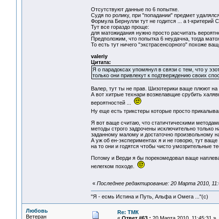
Отсутствуют данные по 6 попытке.
Судя по ролику, при "попадании" предмет удалялся
Формула Бернулли тут не годится ... а t-критерий С
Тут все гораздо проще:
для матожидания нужно просто расчитать вероятно
Предположим, что попытка 6 неудачна, тогда мато
То есть тут ничего "экстрасенсорного" похоже ващ
valeriy
Цитата:
Я о парадоксах упомянул в связи с тем, что у эз
только они привлекут к подтверждению своих спо
Валер, тут ты не прав. Шизотерики ваще плюют на 
А вот хитрые технари возжелавщие срубить халяв
вероятностей ...
Ну еще есть трикстеры которые просто прикалываю
Я вот ваще считаю, что статичтическими методами 
методы строго задрочены исключительно только н
заданному малому и достаточно произвольному наб
А уж об ен-экспериментах я и не говорю, тут ваще п
на то они и годятся чтобы чисто умозрительные те
Потому и Верди я бы порекомедовал ваще наплеват
нелегком походе.
«
Последнее редактирование: 20 Марта 2010, 11:4
"Я - есмь Истина и Путь, Альфа и Омега ..."(с)
Любовь
Re: ТМК
Ветеран
«
Ответ #63 :
20 Марта 2010, 11:45:31 »