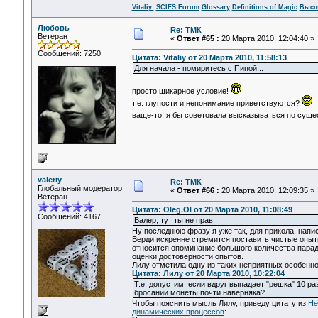
Vitaliy:
SCIES Forum
Glossary
Definitions of Magic
Высш
Любовь
Re: ТМК
Ветеран
«
Ответ #65 :
20 Марта 2010, 12:04:40 »
Сообщений: 7250
Цитата: Vitaliy от 20 Марта 2010, 11:58:13
Для начала - помиритесь с Пипой...
просто шикарное условие!
т.е. глупости и непонимание приветствуются?
ваще-то, я бы советовала высказываться по суще
valeriy
Re: ТМК
Глобальный модератор
«
Ответ #66 :
20 Марта 2010, 12:09:35 »
Ветеран
Цитата: Oleg.Ol от 20 Марта 2010, 11:08:49
Сообщений: 4167
Валер, тут ты не прав.
Ну последнюю фразу я уже так, для прикола, напис
Верди искренне стремится поставить чистые опыт
относится опоминание большого количества парадо
оценки достоверности опытов.
Лилу отметила одну из таких неприятных особенн
Цитата: Лилу от 20 Марта 2010, 10:22:04
Т.е. допустим, если вдруг выпадает "решка" 10 
бросании монеты почти наверняка?
Чтобы пояснить мысль Лилу, приведу цитату из
Не
динамических процессов
: