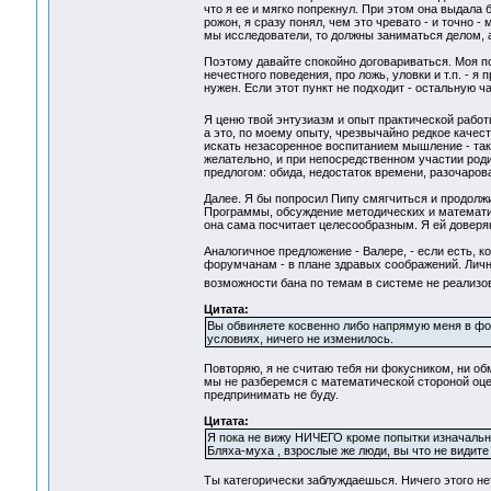
что я ее и мягко попрекнул. При этом она выдала
рожон, я сразу понял, чем это чревато - и точно 
мы исследователи, то должны заниматься делом, 
Поэтому давайте спокойно договариваться. Моя по
нечестного поведения, про ложь, уловки и т.п. - 
нужен. Если этот пункт не подходит - остальную ч
Я ценю твой энтузиазм и опыт практической работы
а это, по моему опыту, чрезвычайно редкое качест
искать незасоренное воспитанием мышление - так 
желательно, и при непосредственном участии родит
предлогом: обида, недостаток времени, разочарова
Далее. Я бы попросил Пипу смягчиться и продолж
Программы, обсуждение методических и математиче
она сама посчитает целесообразным. Я ей доверяю
Аналогичное предложение - Валере, - если есть, 
форумчанам - в плане здравых соображений. Лично
возможности бана по темам в системе не реализ
Цитата:
Вы обвиняете косвенно либо напрямую меня в фоку
условиях, ничего не изменилось.
Повторяю, я не считаю тебя ни фокусником, ни об
мы не разберемся с математической стороной оцен
предпринимать не буду.
Цитата:
Я пока не вижу НИЧЕГО кроме попытки изначально
Бляха-муха , взрослые же люди, вы что не видите
Ты категорически заблуждаешься. Ничего этого нет