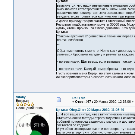
Цитата:
выясняется, что наши интуитивные ожидания особ
оказываются катастрофически ошибочными. Можно 
практические последствия этих эффектов я перей
увидите, может оказаться критическим при торгов
А далее приведу график частоты отклонений посл
Результат подбрасывания монеты 30000 раз. Можно 
ждать, чтобы произошла смена динамики. Это дей
Цитата:
"Законы арксинуса" (известные также как первая 
почти неизбежно.
...
Обратимся опять к монете. Но не как к дорогому 
займемся бросками на удачу и результат каждого
- по вертикали. Шаг вверх, если выпадает какая-т
- по горизонтали. Каждый номер броска - это один
Пусть извинит меня Верди, но этим самым я хочу 
ли экспериментаторы в окрестности какого-либо п
Vitaliy
Re: ТМК
Ветеран
«
Ответ #67 :
20 Марта 2010, 12:15:06 »
Сообщений: 5586
Цитата: Oleg.Ol от 20 Марта 2010, 11:08:49
... Я вот ваще считаю, что статичтическими метод
статистические методы строго задрочены исключи
событий по наперед заданному малому и достаточ
"остается за кадром".
А уж об ен-экспериментах я и не говорю, тут ваще 
на то они и годятся чтобы чисто умозрительные т