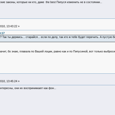
е законы, которые ни кто, даже the best Пипуся изменить не в состоянии...
010, 13:43:22 »
8:17
 Так ты держись... старайся... если по делу, так кто ж тебе будет перечить. А пустую 
ачит, бо знаю, плавала по Вашей лоции, равно как и по Пипусиной, вот только выброс
010, 13:45:24 »
интересны, они их воспринимают как фон...