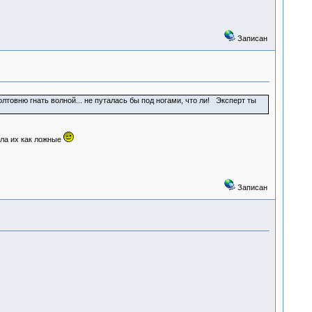
Записан
болтовню гнать волной... не путалась бы под ногами, что ли! Эксперт ты
ила их как ложные
Записан