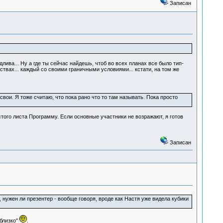
Записан
длива... Ну а где ты сейчас найдешь, чтоб во всех планах все было тип-
вах... каждый со своими граничными условиями... кстати, на том же
свои. Я тоже считаю, что пока рано что то там называть. Пока просто
того листа Программу. Если основные участники не возражают, я готов
Записан
 нужен ли презентер - вообще говоря, вроде как Настя уже видела кубики
 близко"
.