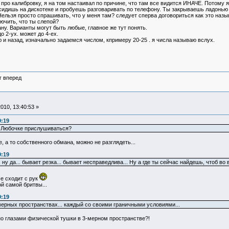
л про калибровку, я на том настаивал по причине, что там все видится ИНАЧЕ. Потому
 сидишь на дискотеке и пробуешь разговаривать по телефону. Ты закрываешь ладонью е
Нельзя просто спрашивать, что у меня там? следует сперва договориться как это назыв
лючить, что ты слепой?
ну. Варианты могут быть любые, главное же тут понять.
 2-ух. может до 4-ех.
ю и назад, изначально задаемся числом, кпримеру 20-25 . я числа называю вслух.
г вперед
010, 13:40:53 »
9:19
к Любочке прислушиваться?
 а то собственного обмана, можно не разглядеть...
9:19
 ну да... бывает резка... бывает несправедлива... Ну а где ты сейчас найдешь, чтоб во
се сходит с рук
й самой бритвы...
9:19
ерных пространствах... каждый со своими граничными условиями...
но глазами физической тушки в 3-мерном пространстве?!