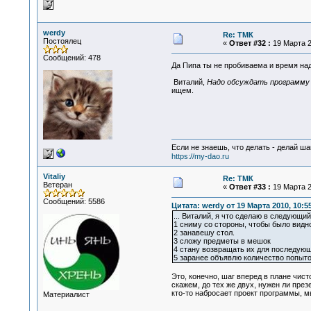
werdy
Re: ТМК
Постоялец
«
Ответ #32 :
19 Марта 2
Сообщений: 478
Да Пипа ты не пробиваема и время на
Виталий,
Надо обсуждать программу 
ищем.
Если не знаешь, что делать - делай ша
https://my-dao.ru
Vitaliy
Re: ТМК
Ветеран
«
Ответ #33 :
19 Марта 2
Сообщений: 5586
Цитата: werdy от 19 Марта 2010, 10:5
... Виталий, я что сделаю в следующий
1 сниму со стороны, чтобы было видно
2 занавешу стол.
3 сложу предметы в мешок
4 стану возвращать их для последую
5 заранее объявлю количество попыток
Это, конечно, шаг вперед в плане чис
скажем, до тех же двух, нужен ли през
кто-то набросает проект программы, мы
Материалист