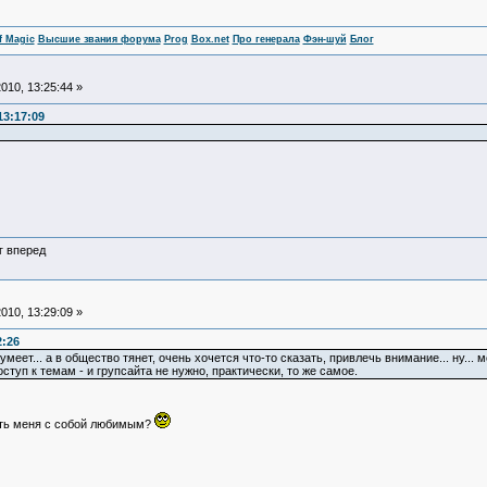
f Magic
Высшие звания форума
Prog
Box.net
Про генерала
Фэн-шуй
Блог
010, 13:25:44 »
13:17:09
г вперед
010, 13:29:09 »
2:26
 умеет... а в общество тянет, очень хочется что-то сказать, привлечь внимание... ну...
туп к темам - и групсайта не нужно, практически, то же самое.
ать меня с собой любимым?