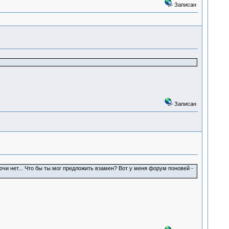
Записан
Записан
 мочи нет... Что бы ты мог предложить взамен? Вот у меня форум поновей -