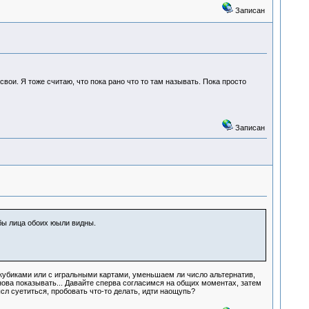
Записан
свои. Я тоже считаю, что пока рано что то там называть. Пока просто
Записан
обы лица обоих юыли видны.
с кубиками или с игральными картами, уменьшаем ли число альтернатив,
снова показывать... Давайте сперва согласимся на общих моментах, затем
ысл суетиться, пробовать что-то делать, идти наощупь?