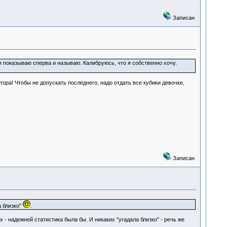
Записан
 я показываю сперва и называю. Калибруюсь, что я собственно хочу.
ора! Чтобы не допускать последнего, надо отдать все кубики девочке,
Записан
а близко"
.
 - надежней статистика была бы. И никаких "угадала близко" - речь же