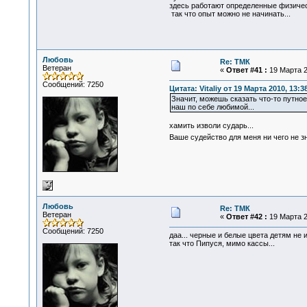
здесь работают определенные физически
так что опыт можно не начинать...
Любовь
Re: ТМК
Ветеран
«
Ответ #41 :
19 Марта 2
Сообщений: 7250
Цитата: Vitaliy от 19 Марта 2010, 13:3
Значит, можешь сказать что-то путное?
наш по себе любимой...
хамить изволи сударь...
Ваше судейство для меня ни чего не зн
Любовь
Re: ТМК
Ветеран
«
Ответ #42 :
19 Марта 2
Сообщений: 7250
даа... черные и белые цвета детям не 
так что Пипуся, мимо кассы...