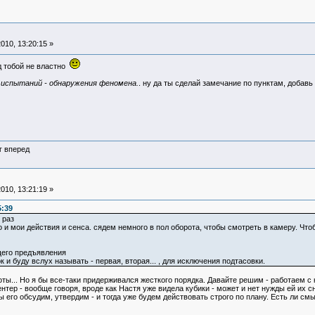
010, 13:20:15 »
д тобой не властно
испытаний - обнаружения феномена.
. ну да ты сделай замечание по пунктам, добавь 
г вперед
010, 13:21:19 »
5:39
 раз
 и мои действия и сенса. сядем немного в пол оборота, чтобы смотреть в камеру. Чт
щего предъявления
 и буду вслух называть - первая, вторая... , для исключения подтасовки.
тоты... Но я бы все-таки придерживался жесткого порядка. Давайте решим - работаем 
ентер - вообще говоря, вроде как Настя уже видела кубики - может и нет нужды ей их 
 его обсудим, утвердим - и тогда уже будем действовать строго по плану. Есть ли см