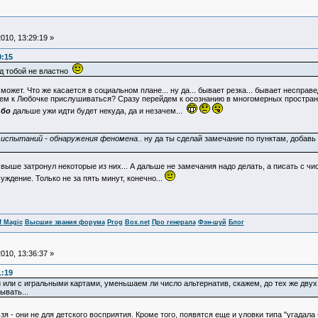
010, 13:29:19 »
0:15
д тобой не властно
ожет. Что же касается в социальном плане... ну да... бывает резка... бывает несправе
ем к Любочке прислушиваться? Сразу перейдем к осознанию в многомерных пространст
.
бо
дальше ужи идти будет некуда, да и незачем...
испытаний - обнаружения феномена.
. ну да ты сделай замечание по пунктам, добавь 
ыше затронул некоторые из них... А дальше не замечания надо делать, а писать с чис
уждение. Только не за пять минут, конечно...
f Magic
Высшие звания форума
Prog
Box.net
Про генерала
Фэн-шуй
Блог
010, 13:36:37 »
1:19
или с игральными картами, уменьшаем ли число альтернатив, скажем, до тех же двух,
ывать...
 - они не для детского восприятия. Кроме того, появятся еще и уловки типа "угадала