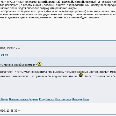
ее КОНТРАСТНЫМИ цветами:
синий, зеленый, желтый, белый, черный
. И никаких п
цветов исключить, а ответы синий и зеленый считать эквивалентными. Форму всех предм
шение обеих задач способно затруднить решение каждой.
выбранный экспериментатором кубик в черный (непрозрачный) полиэтиленовый пакет и
и неправильности, а не со слов дяди, который почему-то неправильно названные пре
ее угаданные цвета, а неугаданные оставлять, пока они не будет угаданы.
010, 13:38:17 »
:29:09
тать меня с собой любимым?
валил тебя - что ты удачно заметила про выборку четырех базовых цветов. Значит, можеш
олтовню гнать волной... не путалась бы под ногами, что ли!
Эксперт ты наш по себе
f Magic
Высшие звания форума
Prog
Box.net
Про генерала
Фэн-шуй
Блог
010, 13:38:37 »