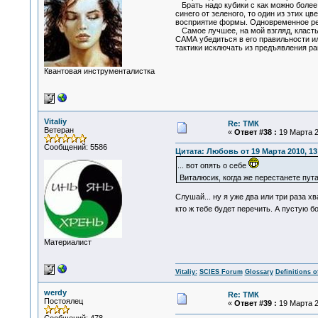
Брать надо кубики с как можно бол
синего от зеленого, то один из этих 
восприятие формы. Одновременное ре
Самое лучшее, на мой взгляд, класть 
САМА убедиться в его правильности ил
тактики исключать из предъявления ран
Квантовая инструменталистка
Vitaliy
Re: ТМК
Ветеран
«
Ответ #38 :
19 Марта 2
Сообщений: 5586
Цитата: Любовь от 19 Марта 2010, 13
... вот опять о себе
Виталюсик, когда же перестанете пу
Слушай... ну я уже два или три раза х
кто ж тебе будет перечить. А пустую б
Материалист
Vitaliy:
SCIES Forum
Glossary
Definitions o
werdy
Re: ТМК
Постоялец
«
Ответ #39 :
19 Марта 2