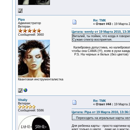
Pipa
Re: ТМК
Администратор
«
Ответ #43 :
19 Марта 2
Ветеран
Цитата: werdy от 19 Марта 2010, 13:3
Сообщений: 3660
Виталий, ты пойми, что когда я говор
Сужаю спектр восприятия.
Калибровка допустима, но калибровать
чтобы она САМА (!!!), взяв в руки кажд
P.S. На черных и белых (без цветов) 
Квантовая инструменталистка
Vitaliy
Re: ТМК
Ветеран
«
Ответ #44 :
19 Марта 2
Сообщений: 5586
Цитата: Pipa от 19 Марта 2010, 13:36:
... Переходить на игральные карты нел
Для ребенка карты - просто картинки к
идет только о цвете... даже не о масти 