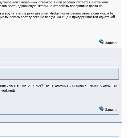
олутонов или смешанных оттенков! Если ребенок путается в отличиях
етов брать одинаковую, чтобы не отвлекать восприятие цвета на
 вручать его в руки девочке. Чтобы после своего ответа она могла бы
дметы показывает далеко не всегда. Да еще и придерживается идиотской
Записан
ь сказать что-то путное? Так ты держись... старайся... если по делу, так
 любимой...
Записан