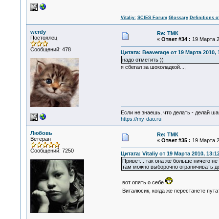
Vitaliy:
SCIES Forum
Glossary
Definitions o
werdy
Re: ТМК
Постоялец
«
Ответ #34 :
19 Марта 2
Сообщений: 478
Цитата: Beaverage от 19 Марта 2010, 
надо отметить ))
я сбегал за шоколадкой...,
Если не знаешь, что делать - делай ша
https://my-dao.ru
Любовь
Re: ТМК
Ветеран
«
Ответ #35 :
19 Марта 2
Сообщений: 7250
Цитата: Vitaliy от 19 Марта 2010, 13:1
Привет... так она же больше ничего не
там можно выборочно ограничивать дос
вот опять о себе
Виталюсик, когда же перестанете пут