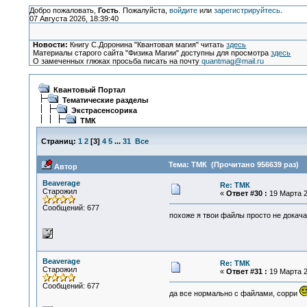
Добро пожаловать,
Гость
. Пожалуйста,
войдите
или
зарегистрируйтесь
.
07 Августа 2026, 18:39:40
Новости:
Книгу С.Доронина "Квантовая магия" читать
здесь
Материалы старого сайта "Физика Магии" доступны для просмотра
здесь
О замеченных глюках просьба писать на почту
quantmag@mail.ru
Квантовый Портал
Тематические разделы
Экстрасенсорика
ТМК
Страниц:
1
2
[
3
]
4
5
...
31
Все
Тема: ТМК (Прочитано 956639 раз)
Автор
Beaverage
Re: ТМК
Старожил
«
Ответ #30 :
19 Марта 2
Сообщений: 677
похоже я твои файлы просто не докачал
Beaverage
Re: ТМК
Старожил
«
Ответ #31 :
19 Марта 2
Сообщений: 677
да все нормально с файлами, сорри