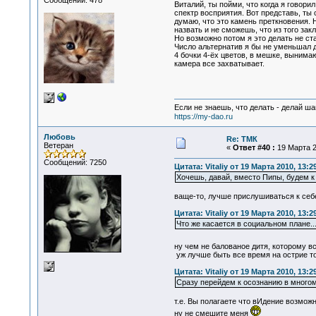
Сообщений: 478
Виталий, ты пойми, что когда я говори
спектр восприятия. Вот представь, ты
думаю, что это камень преткновения. 
назвать и не сможешь, что из того зак
Но возможно потом я это делать не ста
Число альтернатив я бы не уменьшал до
4 бочки 4-ёх цветов, в мешке, вынима
камера все захватывает.
Если не знаешь, что делать - делай ша
https://my-dao.ru
Любовь
Re: ТМК
Ветеран
«
Ответ #40 :
19 Марта 2
Сообщений: 7250
Цитата: Vitaliy от 19 Марта 2010, 13:2
Хочешь, давай, вместо Пипы, будем 
ваще-то, лучше прислушиваться к себе,
Цитата: Vitaliy от 19 Марта 2010, 13:2
Что же касается в социальном плане...
ну чем не балованое дитя, которому в
уж лучше быть все время на острие то
Цитата: Vitaliy от 19 Марта 2010, 13:2
Сразу перейдем к осознанию в многом
т.е. Вы полагаете что вИдение возмож
ну не смешите меня