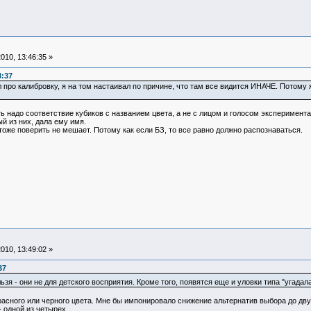
010, 13:46:35 »
8:37
ил про калибровку, я на том настаивал по причине, что там все видится ИНАЧЕ. Потому
 надо соответствие кубиков с названием цвета, а не с лицом и голосом экспериментат
ый из них, дала ему имя.
тоже поверить не мешает. Потому как если БЗ, то все равно должно распознаваться.
010, 13:49:02 »
37
ьзя - они не для детского восприятия. Кроме того, появятся еще и уловки типа "угадал
расного или черного цвета. Мне бы импонировало снижение альтернатив выбора до двух
- одной из четырех.