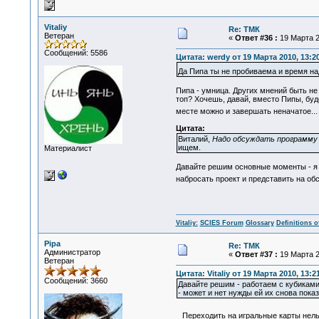
Vitaliy
Re: ТМК
Ветеран
«
Ответ #36 :
19 Марта 2
Сообщений: 5586
Цитата: werdy от 19 Марта 2010, 13:2
Да Пипа ты не пробиваема и время на
Пипа - умница. Других мнений быть не м
топ? Хочешь, давай, вместо Пипы, буд
месте можно и завершать неначатое..
Цитата:
Виталий,
Надо обсуждать программу 
ищем.
Материалист
Давайте решим основные моменты - я в
набросать проект и представить на обс
Vitaliy:
SCIES Forum
Glossary
Definitions o
Pipa
Re: ТМК
Администратор
«
Ответ #37 :
19 Марта 2
Ветеран
Цитата: Vitaliy от 19 Марта 2010, 13:2
Сообщений: 3660
Давайте решим - работаем с кубиками 
- может и нет нужды ей их снова показ
Переходить на игральные карты нельзя