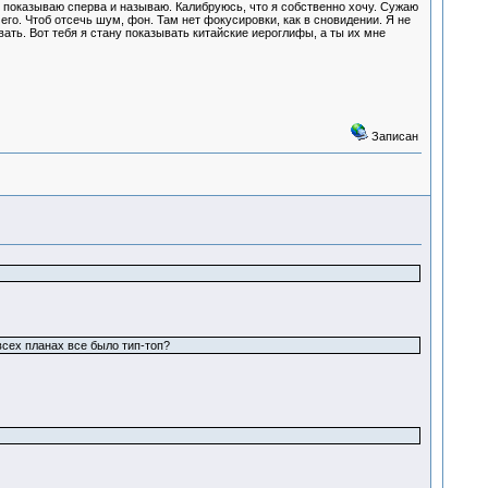
 я показываю сперва и называю. Калибруюсь, что я собственно хочу. Сужаю
го. Чтоб отсечь шум, фон. Там нет фокусировки, как в сновидении. Я не
ать. Вот тебя я стану показывать китайские иероглифы, а ты их мне
Записан
 всех планах все было тип-топ?