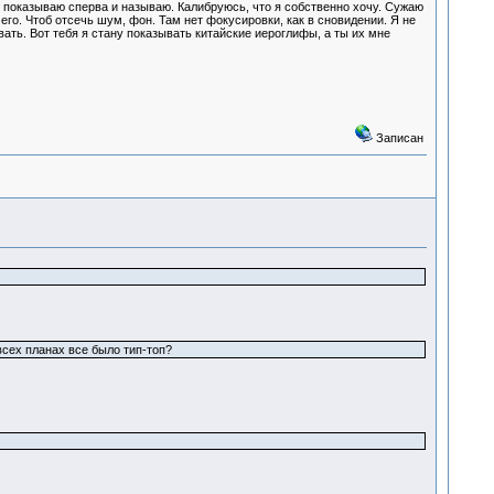
 я показываю сперва и называю. Калибруюсь, что я собственно хочу. Сужаю
го. Чтоб отсечь шум, фон. Там нет фокусировки, как в сновидении. Я не
ать. Вот тебя я стану показывать китайские иероглифы, а ты их мне
Записан
 всех планах все было тип-топ?