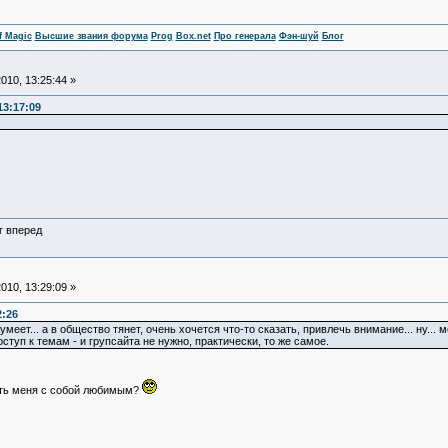
f Magic
Высшие звания форума
Prog
Box.net
Про генерала
Фэн-шуй
Блог
010, 13:25:44 »
13:17:09
г вперед
010, 13:29:09 »
2:26
 умеет... а в общество тянет, очень хочется что-то сказать, привлечь внимание... ну...
туп к темам - и групсайта не нужно, практически, то же самое.
ать меня с собой любимым?