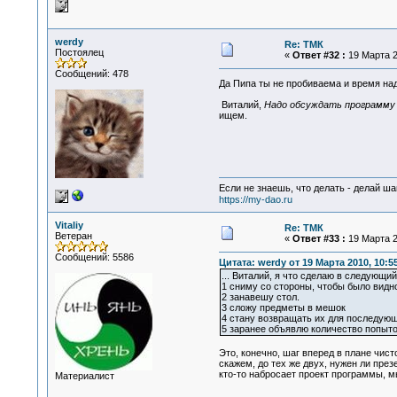
werdy
Re: ТМК
Постоялец
«
Ответ #32 :
19 Марта 2
Сообщений: 478
Да Пипа ты не пробиваема и время на
Виталий,
Надо обсуждать программу 
ищем.
Если не знаешь, что делать - делай ша
https://my-dao.ru
Vitaliy
Re: ТМК
Ветеран
«
Ответ #33 :
19 Марта 2
Сообщений: 5586
Цитата: werdy от 19 Марта 2010, 10:5
... Виталий, я что сделаю в следующий
1 сниму со стороны, чтобы было видно
2 занавешу стол.
3 сложу предметы в мешок
4 стану возвращать их для последую
5 заранее объявлю количество попыток
Это, конечно, шаг вперед в плане чис
скажем, до тех же двух, нужен ли през
кто-то набросает проект программы, мы
Материалист