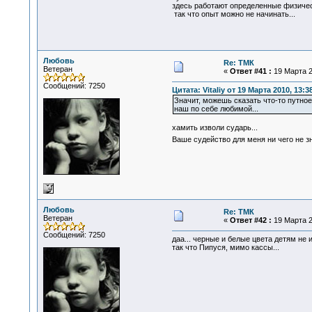
здесь работают определенные физически
так что опыт можно не начинать...
Любовь
Re: ТМК
Ветеран
«
Ответ #41 :
19 Марта 2
Сообщений: 7250
Цитата: Vitaliy от 19 Марта 2010, 13:3
Значит, можешь сказать что-то путное?
наш по себе любимой...
хамить изволи сударь...
Ваше судейство для меня ни чего не зн
Любовь
Re: ТМК
Ветеран
«
Ответ #42 :
19 Марта 2
Сообщений: 7250
даа... черные и белые цвета детям не 
так что Пипуся, мимо кассы...