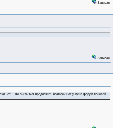
Записан
Записан
 мочи нет... Что бы ты мог предложить взамен? Вот у меня форум поновей -