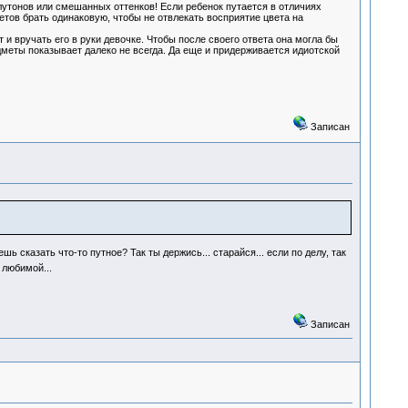
олутонов или смешанных оттенков! Если ребенок путается в отличиях
етов брать одинаковую, чтобы не отвлекать восприятие цвета на
 вручать его в руки девочке. Чтобы после своего ответа она могла бы
дметы показывает далеко не всегда. Да еще и придерживается идиотской
Записан
ь сказать что-то путное? Так ты держись... старайся... если по делу, так
 любимой...
Записан