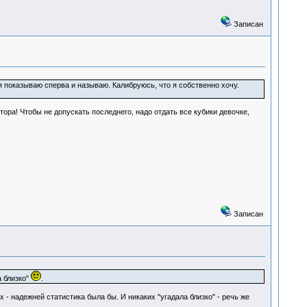
Записан
 я показываю сперва и называю. Калибруюсь, что я собственно хочу.
ора! Чтобы не допускать последнего, надо отдать все кубики девочке,
Записан
а близко"
.
 - надежней статистика была бы. И никаких "угадала близко" - речь же