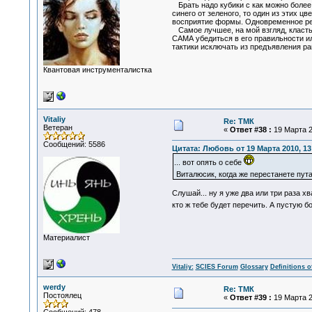
Брать надо кубики с как можно бол
синего от зеленого, то один из этих 
восприятие формы. Одновременное ре
Самое лучшее, на мой взгляд, класть 
САМА убедиться в его правильности ил
тактики исключать из предъявления ран
Квантовая инструменталистка
Vitaliy
Re: ТМК
Ветеран
«
Ответ #38 :
19 Марта 2
Сообщений: 5586
Цитата: Любовь от 19 Марта 2010, 13
... вот опять о себе
Виталюсик, когда же перестанете пу
Слушай... ну я уже два или три раза х
кто ж тебе будет перечить. А пустую б
Материалист
Vitaliy:
SCIES Forum
Glossary
Definitions o
werdy
Re: ТМК
Постоялец
«
Ответ #39 :
19 Марта 2