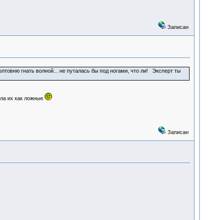
Записан
болтовню гнать волной... не путалась бы под ногами, что ли! Эксперт ты
ила их как ложные
Записан