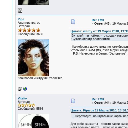
Pipa
Re: ТМК
Администратор
«
Ответ #43 :
19 Марта 2
Ветеран
Цитата: werdy от 19 Марта 2010, 13:3
Сообщений: 3660
Виталий, ты пойми, что когда я говор
Сужаю спектр восприятия.
Калибровка допустима, но калибровать
чтобы она САМА (!!!), взяв в руки кажд
P.S. На черных и белых (без цветов) 
Квантовая инструменталистка
Vitaliy
Re: ТМК
Ветеран
«
Ответ #44 :
19 Марта 2
Сообщений: 5586
Цитата: Pipa от 19 Марта 2010, 13:36:
... Переходить на игральные карты нел
Для ребенка карты - просто картинки к
идет только о цвете... даже не о масти 