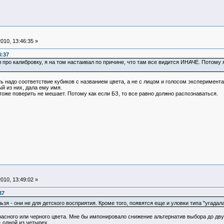
010, 13:46:35 »
8:37
ил про калибровку, я на том настаивал по причине, что там все видится ИНАЧЕ. Потому
 надо соответствие кубиков с названием цвета, а не с лицом и голосом экспериментат
ый из них, дала ему имя.
тоже поверить не мешает. Потому как если БЗ, то все равно должно распознаваться.
010, 13:49:02 »
37
ьзя - они не для детского восприятия. Кроме того, появятся еще и уловки типа "угадал
расного или черного цвета. Мне бы импонировало снижение альтернатив выбора до двух
- одной из четырех.