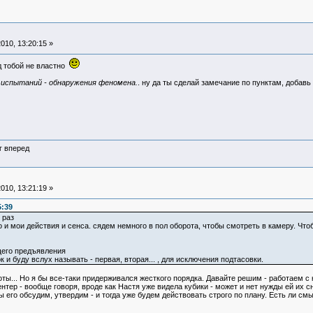
010, 13:20:15 »
д тобой не властно
испытаний - обнаружения феномена.
. ну да ты сделай замечание по пунктам, добавь 
г вперед
010, 13:21:19 »
5:39
 раз
 и мои действия и сенса. сядем немного в пол оборота, чтобы смотреть в камеру. Чт
щего предъявления
 и буду вслух называть - первая, вторая... , для исключения подтасовки.
тоты... Но я бы все-таки придерживался жесткого порядка. Давайте решим - работаем 
ентер - вообще говоря, вроде как Настя уже видела кубики - может и нет нужды ей их 
 его обсудим, утвердим - и тогда уже будем действовать строго по плану. Есть ли см