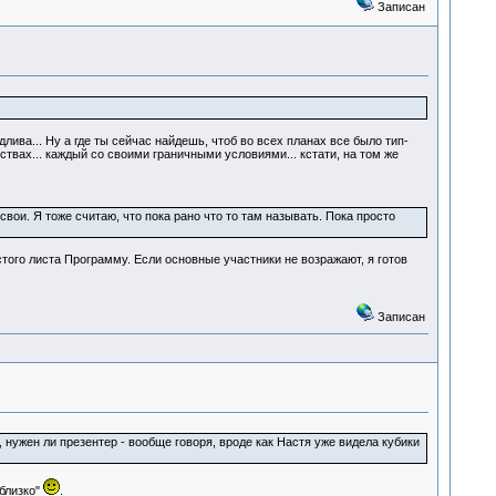
Записан
длива... Ну а где ты сейчас найдешь, чтоб во всех планах все было тип-
вах... каждый со своими граничными условиями... кстати, на том же
свои. Я тоже считаю, что пока рано что то там называть. Пока просто
того листа Программу. Если основные участники не возражают, я готов
Записан
 нужен ли презентер - вообще говоря, вроде как Настя уже видела кубики
 близко"
.