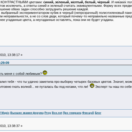
ее КОНТРАСТНЫМИ цветами:
синий, зеленый, желтый, белый, черный
. И никаких п
цветов исключить, а ответы синий и зеленый считать эквивалентными. Форму всех предм
шение обеих задач способно затруднить решение каждой.
выбранный экспериментатором кубик в черный (непрозрачный) полиэтиленовый пакет и
и неправильности, а не со слов дяди, который почему-то неправильно названные пре
ее угаданные цвета, а неугаданные оставлять, пока они не будет угаданы.
010, 13:38:17 »
:29:09
тать меня с собой любимым?
валил тебя - что ты удачно заметила про выборку четырех базовых цветов. Значит, можеш
олтовню гнать волной... не путалась бы под ногами, что ли!
Эксперт ты наш по себе
f Magic
Высшие звания форума
Prog
Box.net
Про генерала
Фэн-шуй
Блог
010, 13:38:37 »