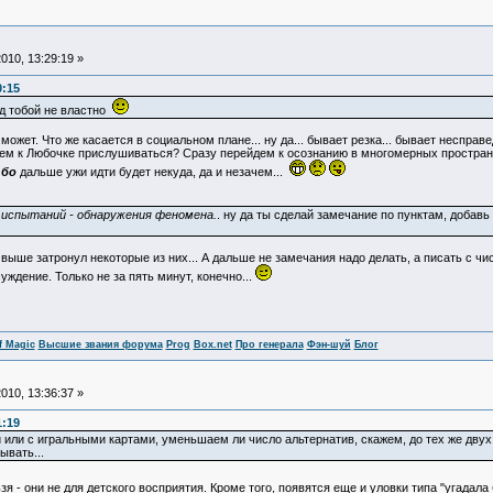
010, 13:29:19 »
0:15
д тобой не властно
ожет. Что же касается в социальном плане... ну да... бывает резка... бывает несправе
ем к Любочке прислушиваться? Сразу перейдем к осознанию в многомерных пространст
.
бо
дальше ужи идти будет некуда, да и незачем...
испытаний - обнаружения феномена.
. ну да ты сделай замечание по пунктам, добавь 
ыше затронул некоторые из них... А дальше не замечания надо делать, а писать с чис
уждение. Только не за пять минут, конечно...
f Magic
Высшие звания форума
Prog
Box.net
Про генерала
Фэн-шуй
Блог
010, 13:36:37 »
1:19
или с игральными картами, уменьшаем ли число альтернатив, скажем, до тех же двух,
ывать...
 - они не для детского восприятия. Кроме того, появятся еще и уловки типа "угадала