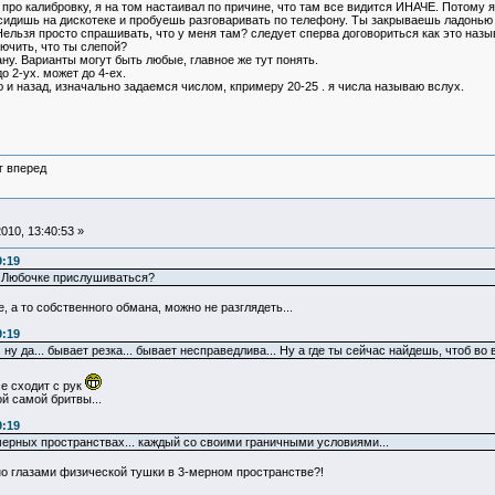
л про калибровку, я на том настаивал по причине, что там все видится ИНАЧЕ. Потому
 сидишь на дискотеке и пробуешь разговаривать по телефону. Ты закрываешь ладонью е
Нельзя просто спрашивать, что у меня там? следует сперва договориться как это назыв
лючить, что ты слепой?
ну. Варианты могут быть любые, главное же тут понять.
 2-ух. может до 4-ех.
ю и назад, изначально задаемся числом, кпримеру 20-25 . я числа называю вслух.
г вперед
010, 13:40:53 »
9:19
к Любочке прислушиваться?
 а то собственного обмана, можно не разглядеть...
9:19
 ну да... бывает резка... бывает несправедлива... Ну а где ты сейчас найдешь, чтоб во
се сходит с рук
й самой бритвы...
9:19
ерных пространствах... каждый со своими граничными условиями...
но глазами физической тушки в 3-мерном пространстве?!