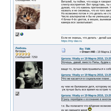
Сообщений: 478
Виталий, ты пойми, что когда я говори
спектр восприятия. Вот представь, ты
думаю, что это камень преткновения. 
назвать и не сможешь, что из того зак
Но возможно потом я это делать не ста
Число альтернатив я бы не уменьшал до
4 бочки 4-ёх цветов, в мешке, вынима
камера все захватывает.
Если не знаешь, что делать - делай ша
https://my-dao.ru
Любовь
Re: ТМК
Ветеран
«
Ответ #40 :
19 Марта 2
Сообщений: 7250
Цитата: Vitaliy от 19 Марта 2010, 13:2
Хочешь, давай, вместо Пипы, будем 
ваще-то, лучше прислушиваться к себе,
Цитата: Vitaliy от 19 Марта 2010, 13:2
Что же касается в социальном плане...
ну чем не балованое дитя, которому в
уж лучше быть все время на острие то
Цитата: Vitaliy от 19 Марта 2010, 13:2
Сразу перейдем к осознанию в многом
т.е. Вы полагаете что вИдение возмож
ну не смешите меня