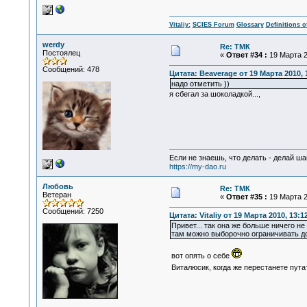
Vitaliy:
SCIES Forum
Glossary
Definitions o
werdy
Re: ТМК
Постоялец
«
Ответ #34 :
19 Марта 2
Сообщений: 478
Цитата: Beaverage от 19 Марта 2010, 
надо отметить ))
я сбегал за шоколадкой...,
Если не знаешь, что делать - делай ша
https://my-dao.ru
Любовь
Re: ТМК
Ветеран
«
Ответ #35 :
19 Марта 2
Сообщений: 7250
Цитата: Vitaliy от 19 Марта 2010, 13:1
Привет... так она же больше ничего не
там можно выборочно ограничивать дос
вот опять о себе
Виталюсик, когда же перестанете пут