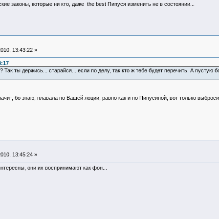
е законы, которые ни кто, даже the best Пипуся изменить не в состоянии...
010, 13:43:22 »
8:17
 Так ты держись... старайся... если по делу, так кто ж тебе будет перечить. А пустую 
ачит, бо знаю, плавала по Вашей лоции, равно как и по Пипусиной, вот только выброс
010, 13:45:24 »
интересны, они их воспринимают как фон...