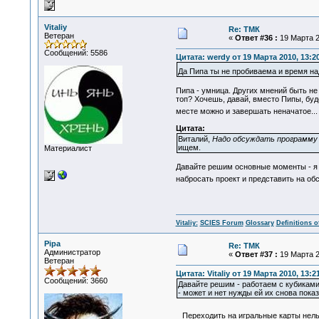
Vitaliy
Re: ТМК
Ветеран
«
Ответ #36 :
19 Марта 2
Сообщений: 5586
Цитата: werdy от 19 Марта 2010, 13:2
Да Пипа ты не пробиваема и время на
Пипа - умница. Других мнений быть не м
топ? Хочешь, давай, вместо Пипы, буд
месте можно и завершать неначатое..
Цитата:
Виталий,
Надо обсуждать программу 
ищем.
Материалист
Давайте решим основные моменты - я в
набросать проект и представить на обс
Vitaliy:
SCIES Forum
Glossary
Definitions o
Pipa
Re: ТМК
Администратор
«
Ответ #37 :
19 Марта 2
Ветеран
Цитата: Vitaliy от 19 Марта 2010, 13:2
Сообщений: 3660
Давайте решим - работаем с кубиками 
- может и нет нужды ей их снова показ
Переходить на игральные карты нельзя