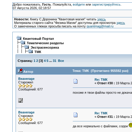
Добро пожаловать,
Гость
. Пожалуйста,
войдите
или
зарегистрируйтесь
.
07 Августа 2026, 02:18:57
Новости:
Книгу С.Доронина "Квантовая магия" читать
здесь
Материалы старого сайта "Физика Магии" доступны для просмотра
здесь
О замеченных глюках просьба писать на почту
quantmag@mail.ru
Квантовый Портал
Тематические разделы
Экстрасенсорика
ТМК
Страниц:
1
2
[
3
]
4
5
...
31
Все
Тема: ТМК (Прочитано 955592 раз)
Автор
Beaverage
Re: ТМК
Старожил
«
Ответ #30 :
19 Марта 2
Сообщений: 677
похоже я твои файлы просто не докачал
Beaverage
Re: ТМК
Старожил
«
Ответ #31 :
19 Марта 2
Сообщений: 677
да все нормально с файлами, сорри