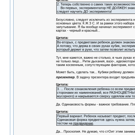
2. Теперь собственно о самих таких возможностях
Во-первых, экспериментатор НЕ ДОЛЖЕН знакомит
следует научить ДО эксперимента!
Безусловно, следует исключить из эксперимента 
основных цвета: К Ж З С. И за рамки этого набор
запутывание. Я бы вообще начинал эксперимент с 
картах - черный и красный...
Цитата:
Во-вторых, с предметами ребенок должен знакоми
А потому, что держа в своих руках кубик, экспер
который держит в руке, что затем позволит испыт
Тут, мне кажется, важно не столько, в чьих руках 
не только лицо... Ритм дыхания, вазо-, идеомотор
таким косвенным, сопутствующим факторам, которы
Может быть, сделать так... Кубики ребенку должен
презентер
. В задачу презентера входит предъяви
Цитата:
3. ... После ознакомления ребенка со всем пред
сторонами их наименований, все РАЗНОЦВЕТНЫ
мусорного) и накрываются сверху одеялом или то
Да. Одинаковость формы - важное требование. Пла
Цитата:
Первый вариант. Ребенок называет предмет, после
Одинаковая форма предметов здесь нужна затем,
тестом на
предвидение
.
Да... Проскопия. Не думаю, что стОит этим занимать