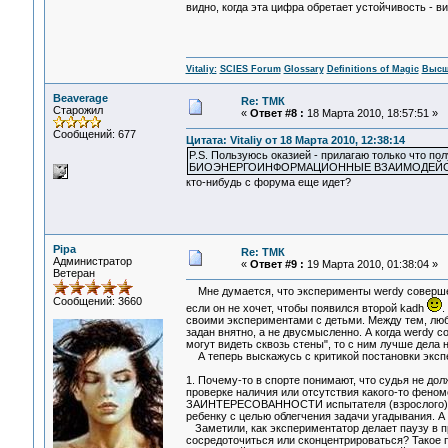
видно, когда эта цифра обретает устойчивость - в
Vitaliy:
SCIES Forum
Glossary
Definitions of Magic
Высш
Beaverage
Re: ТМК
Старожил
«
Ответ #8 :
18 Марта 2010, 18:57:51 »
Сообщений: 677
Цитата: Vitaliy от 18 Марта 2010, 12:38:14
P.S. Пользуюсь оказией - прилагаю только что 
БИОЭНЕРГОИНФОРМАЦИОННЫЕ ВЗАИМОДЕЙСТВИЯ 
кто-нибудь с форума еще идет?
Pipa
Re: ТМК
Администратор
«
Ответ #9 :
19 Марта 2010, 01:38:04 »
Ветеран
Мне думается, что эксперименты werdy совершенно
Сообщений: 3660
если он не хочет, чтобы появился второй kadh
.
своими экспериментами с детьми. Между тем, люб
задан внятно, а не двусмысленно. А когда werdy 
могут видеть сквозь стены", то с ним лучше дела 
А теперь выскажусь с критикой постановки эксп
1. Почему-то в спорте понимают, что судья не долж
проверке наличия или отсутствия какого-то феном
ЗАИНТЕРЕСОВАННОСТИ испытателя (взрослого) в 
ребенку с целью облегчения задачи угадывания. А
Заметили, как экспериментатор делает паузу в п
сосредоточиться или сконцентрироваться? Такое 