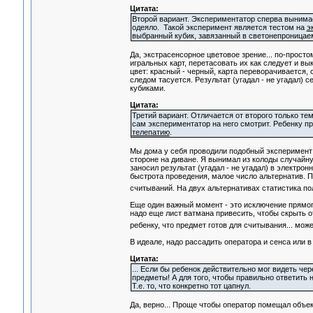
Цитата:
Второй вариант. Экспериментатор сперва вынимает
одеяло. Такой эксперимент является тестом на
э
выбранный кубик, завязанный в светонепроницаем
Да, экстрасенсорное цветовое зрение... по-просто
игральных карт, перетасовать их как следует и в
цвет: красный - черный, карта переворачивается, 
следом тасуется. Результат (угадал - не угадал) 
кубиками.
Цитата:
Третий вариант. Отличается от второго только те
сам экспериментатор на него смотрит. Ребенку пр
телепатию
.
Мы дома у себя проводили подобный эксперимент - 
стороне на диване. Я вынимал из колоды случайную
заносил результат (угадал - не угадал) в электрон
быстрота проведения, малое число альтернатив. П
считываний. На двух альтернативах статистика по
Еще один важный момент - это исключение прямого 
надо еще лист ватмана привесить, чтобы скрыть от
ребенку, что предмет готов для считывания... може
В идеале, надо рассадить оператора и сенса или в
Цитата:
... Если бы ребенок действительно мог видеть че
предметы! А для того, чтобы правильно ответить н
Т.е. то, что конкретно тот цапнул.
Да, верно... Проще чтобы оператор помещал объек