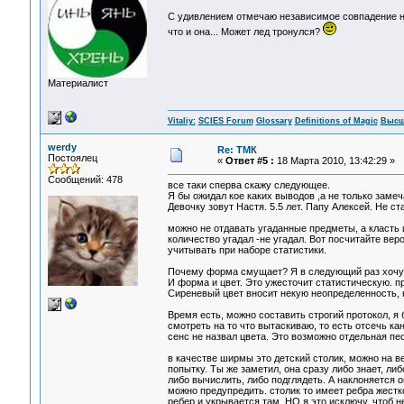
С удивлением отмечаю независимое совпадение на
что и она... Может лед тронулся?
Материалист
Vitaliy:
SCIES Forum
Glossary
Definitions of Magic
Высш
werdy
Re: ТМК
Постоялец
«
Ответ #5 :
18 Марта 2010, 13:42:29 »
Сообщений: 478
все таки сперва скажу следующее.
Я бы ожидал кое каких выводов ,а не только замеч
Девочку зовут Настя. 5.5 лет. Папу Алексей. Не с
можно не отдавать угаданные предметы, а класть и
количество угадал -не угадал. Вот посчитайте вер
учитывать при наборе статистики.
Почему форма смущает? Я в следующий раз хочу и
И форма и цвет. Это ужесточит статистическую. пр
Сиреневый цвет вносит некую неопределенность, н
Время есть, можно составить строгий протокол, я
смотреть на то что вытаскиваю, то есть отсечь ка
сенс не назвал цвета. Это возможно отдельная пе
в качестве ширмы это детский столик, можно на в
попытку. Ты же заметил, она сразу либо знает, либ
либо вычислить, либо подглядеть. А наклоняется он
можно предупредить. столик то имеет ребра жестк
ребер и укрывается там. НО я это исключу, чтоб н