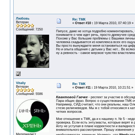
Любовь
Re: ТМК
Ветеран
«
Ответ #10 :
19 Марта 2010, 07:40:19 »
Сообщений: 7250
Пипусе, даже не хотца подробно комментировать, 
понимаете о чем идет речь, просто дремучее сред
Похоже у Вас большие проблемы с Вашими личными
человека скадывается из комплекса всех его ощущ
Вы просто вынуждаете меня остановиться на цифре
Но и опыта общения с детьми у Вас нет... Во всяк
ну а ревность - самое мерзкое чувство властелина, 
Vitaliy
Re: ТМК
Ветеран
«
Ответ #11 :
19 Марта 2010, 10:21:51 »
Сообщений: 5586
Квантовой Гаечке
- респект за участие в обсужд
Пара общих фраз. Вопрос о существовании ТМК оч
Например, СИД считает, что они реальны, наш Оле
стезю религиеведов. Мы ж с тобой относимся к к
четких вопросов.
Мое отношение к ТМК, да и к нашему п. № 5 - нед
проверка. Если есть энтузиасты, которые верят в
йоту не уступая в плане корректности и валиднос
внимательного рассмотрения. Прошу извинения у те
Материалист
необходимости, длинным. Надеюсь, что
Werdy
пра