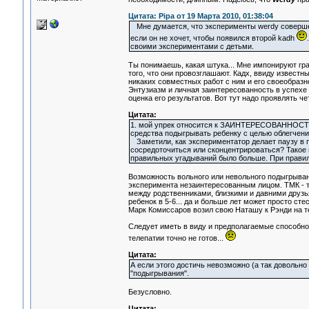
Цитата: Pipa от 19 Марта 2010, 01:38:04
Мне думается, что эксперименты werdy совершенн
если он не хочет, чтобы появился второй kadh
своими экспериментами с детьми.
Ты понимаешь, какая штука... Мне импонируют гра
того, что они провозглашают. Кадх, ввиду извест
никаких совместных работ с ним и его своеобраз
Энтузиазм и личная заинтересованность в успехе 
оценка его результатов. Вот тут надо проявлять че
Цитата:
1. мой упрек относится к ЗАИНТЕРЕСОВАННОСТИ 
средства подыгрывать ребенку с целью облегчени
Заметили, как экспериментатор делает паузу в п
сосредоточиться или сконцентрироваться? Такое 
правильных угадываний было больше. При правил
Возможность вольного или невольного подыгрыван
эксперимента незаинтересованным лицом. ТМК - те
между родственниками, близкими и давними друзьям
ребенок в 5-6... да и больше лет может просто сте
Марк Комиссаров возил свою Наташу к Рэнди на те
Следует иметь в виду и предполагаемые способнос
телепатии точно не готов...
Цитата:
А если этого достичь невозможно (а так довольн
"подыгрывания".
Безусловно.
Цитата: