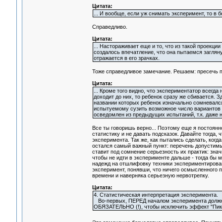
Цитата:
... И вообще, если уж снимать эксперимент, то в 
Справедливо.
Цитата:
... Настораживает еще и то, что из такой проекци
создалось впечатление, что она пытаемся загляну
отражается в его зрачках.
Тоже справедливое замечание. Решаем: пресечь п
Цитата:
... Кроме того видно, что экспериментатор всегда
доходит до них, то ребенок сразу же сбивается. 
названии которых ребенок изначально сомневался
испытуемому сузить возможное число вариантов о
осведомлен из предыдущих испытаний, т.к. даже н
Все ты говоришь верно... Поэтому еще я постоян
статистику и не давать подсказок. Давайте тогда,
эксперимента. Так же, как пытались сделать, когд
остался самый важный пункт: перечень допустимых
ставит под сомнение серьезность их практик: знач
чтобы не идти в эксперименте дальше - тогда бы 
надежд на отшлифовку техники экспериментирован
эксперимент, понявши, что ничего осмысленного по
времени и наверняка серьезную нервотрепку.
Цитата:
4. Статистическая интерпретация эксперимента.
Во-первых, ПЕРЕД началом эксперимента должна
ОБЯЗАТЕЛЬНО (!), чтобы исключить эффект "Пик