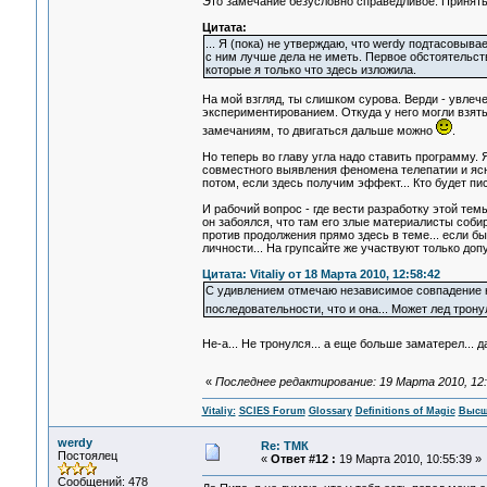
Это замечание безусловно справедливое. Принять
Цитата:
... Я (пока) не утверждаю, что werdy подтасовыв
с ним лучше дела не иметь. Первое обстоятельство
которые я только что здесь изложила.
На мой взгляд, ты слишком сурова. Верди - увлече
экспериментированием. Откуда у него могли взять
замечаниям, то двигаться дальше можно
.
Но теперь во главу угла надо ставить программу
совместного выявления феномена телепатии и яс
потом, если здесь получим эффект... Кто будет п
И рабочий вопрос - где вести разработку этой тем
он забоялся, что там его злые материалисты соби
против продолжения прямо здесь в теме... если 
личности... На групсайте же участвуют только доп
Цитата: Vitaliy от 18 Марта 2010, 12:58:42
С удивлением отмечаю независимое совпадение на
последовательности, что и она... Может лед трон
Не-а... Не тронулся... а еще больше заматерел...
«
Последнее редактирование: 19 Марта 2010, 12:40
Vitaliy:
SCIES Forum
Glossary
Definitions of Magic
Высш
werdy
Re: ТМК
Постоялец
«
Ответ #12 :
19 Марта 2010, 10:55:39 »
Сообщений: 478