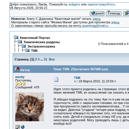
Добро пожаловать,
Гость
. Пожалуйста,
войдите
или
зарегистрируйтесь
.
08 Августа 2026, 10:56:23
Новости:
Книгу С.Доронина "Квантовая магия" читать
здесь
Материалы старого сайта "Физика Магии" доступны для просмотра
здесь
О замеченных глюках просьба писать на почту
quantmag@mail.ru
Квантовый Портал
Тематические разделы
0 Пользователей и 4
Экстрасенсорика
ТМК
Страниц:
[
1
]
2
3
...
31
Все
Тема: ТМК (Прочитано 957588 раз)
Автор
werdy
ТМК
Постоялец
«
:
18 Марта 2010, 11:19:59 »
Сообщений: 478
Идея этого проекта родилась на страницах этого
неких явлений ТМК, их осмыслении так сказать в 
Я обещал подумать на эту тему. Как то я уже не р
скрытности, либо с закрытыми глазами, но при со
при прозрачности самого экспериментатора... У себ
на видио. Девочка "угадала" четыре раза подряд, 
сознательно обманул по причине того, что мальчик
снять клип. Детей я специально этому НЕ учу. да 
некоторых родителей. Могу проводить лишь с деть
вообще всё!