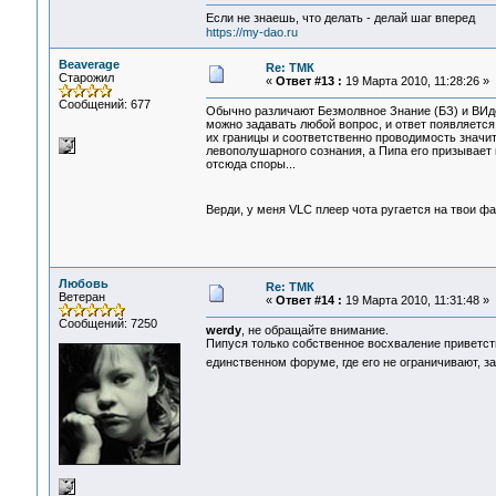
Если не знаешь, что делать - делай шаг вперед
https://my-dao.ru
Beaverage
Re: ТМК
Старожил
«
Ответ #13 :
19 Марта 2010, 11:28:26 »
Сообщений: 677
Обычно различают Безмолвное Знание (БЗ) и ВИд
можно задавать любой вопрос, и ответ появляется
их границы и соответственно проводимость значит
левополушарного сознания, а Пипа его призывает
отсюда споры...
Верди, у меня VLC плеер чота ругается на твои фа
Любовь
Re: ТМК
Ветеран
«
Ответ #14 :
19 Марта 2010, 11:31:48 »
Сообщений: 7250
werdy
, не обращайте внимание.
Пипуся только собственное восхваление приветству
единственном форуме, где его не ограничивают, за..