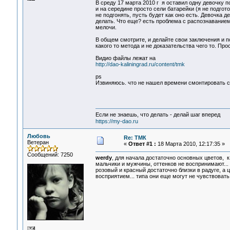
В среду 17 марта 2010 г я оставил одну девочку п
и на середине просто сели батарейки (я не подгот
не подгонять, пусть будет как оно есть. Девочка д
делать. Что еще? есть проблема с распознаванием
мелочи.
В общем смотрите, и делайте свои заключения и п
какого то метода и не доказательства чего то. Пр
Видио файлы лежат на
http://dao-kaliningrad.ru/content/tmk
ps
Извиняюсь. что не нашел времени смонтировать 
Если не знаешь, что делать - делай шаг вперед
https://my-dao.ru
Любовь
Re: ТМК
Ветеран
«
Ответ #1 :
18 Марта 2010, 12:17:35 »
Сообщений: 7250
werdy
, для начала достаточно основных цветов, к
мальчики и мужчины, оттенков не воспринимают...
розовый и красный достаточно близки в радуге, а
восприятием... типа они еще могут не чувствовать, н