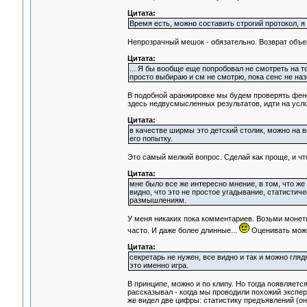
Цитата:
Время есть, можно составить строгий протокол, я
Непрозрачный мешок - обязательно. Возврат объек
Цитата:
... Я бы вообще еще попробовал не смотреть на то
просто выбираю и см не смотрю, пока сенс не наз
В подобной аранжировке мы будем проверять фено
здесь недвусмысленных результатов, идти на усл
Цитата:
в качестве ширмы это детский столик, можно на в
его попытку.
Это самый мелкий вопрос. Сделай как проще, и чт
Цитата:
мне было все же интересно мнение, в том, что же 
видно, что это не простое угадывание, статистич
размышлениям.
У меня никаких пока комментариев. Возьми монетк
часто. И даже более длинные...
Оценивать можн
Цитата:
секретарь не нужен, все видно и так и можно гляд
это именно игра.
В принципе, можно и по клипу. Но тогда появляетс
рассказывал - когда мы проводили похожий экспери
же видел две цифры: статистику предъявлений (он