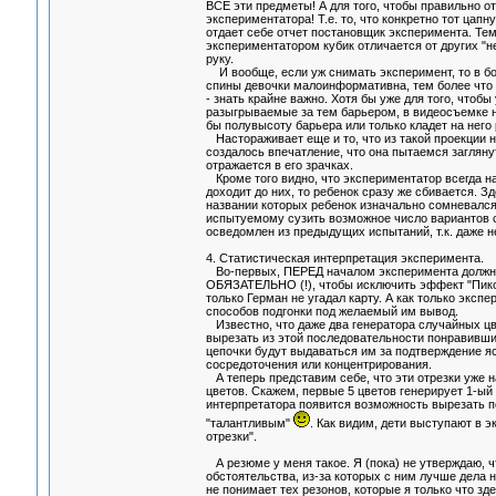
ВСЕ эти предметы! А для того, чтобы правильно отв
экспериментатора! Т.е. то, что конкретно тот цапн
отдает себе отчет постановщик эксперимента. Те
экспериментатором кубик отличается от других "не
руку.
И вообще, если уж снимать эксперимент, то в бо
спины девочки малоинформативна, тем более что е
- знать крайне важно. Хотя бы уже для того, чтобы
разыгрываемые за тем барьером, в видеосъемке н
бы полувысоту барьера или только кладет на него 
Настораживает еще и то, что из такой проекции не
создалось впечатление, что она пытаемся загляну
отражается в его зрачках.
Кроме того видно, что экспериментатор всегда на
доходит до них, то ребенок сразу же сбивается. З
названии которых ребенок изначально сомневался.
испытуемому сузить возможное число вариантов от
осведомлен из предыдущих испытаний, т.к. даже 
4. Статистическая интерпретация эксперимента.
Во-первых, ПЕРЕД началом эксперимента должна 
ОБЯЗАТЕЛЬНО (!), чтобы исключить эффект "Пиков
только Герман не угадал карту. А как только эксп
способов подгонки под желаемый им вывод.
Известно, что даже два генератора случайных цв
вырезать из этой последовательности понравившиес
цепочки будут выдаваться им за подтверждение я
сосредоточения или концентрирования.
А теперь представим себе, что эти отрезки уже 
цветов. Скажем, первые 5 цветов генерирует 1-ый г
интерпретатора появится возможность вырезать п
"талантливым"
. Как видим, дети выступают в 
отрезки".
А резюме у меня такое. Я (пока) не утверждаю, 
обстоятельства, из-за которых с ним лучше дела н
не понимает тех резонов, которые я только что зд