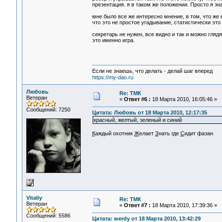
презентация. я в таком же положении. Просто я зна
мне было все же интересно мнение, в том, что же в
что это не простое угадывание, статистически эт
секретарь не нужен, все видно и так и можно гляд
это именно игра.
Если не знаешь, что делать - делай шаг вперед
https://my-dao.ru
Любовь
Re: ТМК
Ветеран
«
Ответ #6 :
18 Марта 2010, 16:05:46 »
Сообщений: 7250
Цитата: Любовь от 18 Марта 2010, 12:17:35
красный, желтый, зеленый и синий
К
аждый охотник
Ж
елает
З
нать где
С
идит фазан
Vitaliy
Re: ТМК
Ветеран
«
Ответ #7 :
18 Марта 2010, 17:39:36 »
Сообщений: 5586
Цитата: werdy от 18 Марта 2010, 13:42:29