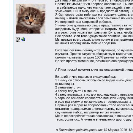
Да Пипа, я не думаю, что у тебя есть повод меня 
Прочти ВНИМАТЕЛЬНО первое сообщение. Ты либо с
ты забываешь одно, что мы изучаем людей, а не п
замечания. НО я вижу очень предвзятый взгляд. Э
Я бы посоветовал тебе, как математику. сделать в
вывод, и потом высказать свои замечания по чист
Не веди себя как капризный ребенок.
Я ничего не доказываю. лишь представляю статисти
следовать буду. Мне нет причин хитрить. Для себя
я играю, готов играть по правилам Виталика, чтобы
Все просто. Или тебе чуждо такое понятие , как ис
Мы прежде всего люди,
а уже потом и эксперимента
не может оправдывать
любые
средства.
Виталий, составь пожалуйста протокол, по пунктам
изучаем. Просто какую то абстрактную телепатию,
самого человека, то даже 100% результат тебе нич
Но это просто замечание, возможно оно преждевр
А Пипа пускай покажет клип где она мимикой лица
Виталий, я что сделаю в следующий раз
1 сниму со стороны, чтобы было видно и мои дейст
юыли видны.
2 занавешу стол.
3 сложу предметы в мешок
4 стану возвращать их для последующего предъя
5 заранее объявлю количество попыток и буду вслу
и еще раз скажу, я не занимаюсь тренировками, эт
Первый раз я просто попробовал и тебе написал, ч
остается правда самая сложная часть, ты можешь 
случайный выбор, например тот же мешок.
Меня не оскорбляет такая постановка, я понимаю 
твоих условиях. А личные впечатления друг о друг
«
Последнее редактирование: 19 Марта 2010, 12: