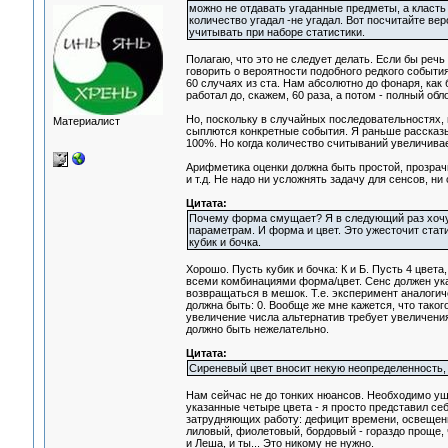
можно не отдавать угаданные предметы, а класть 
количество угадал -не угадал. Вот посчитайте ве
учитывать при наборе статистики.
Полагаю, что это не следует делать. Если бы реч
говорить о вероятности подобного редкого событи
60 случаях из ста. Нам абсолютно до фонаря, как
работал до, скажем, 60 раза, а потом - полный об
Но, поскольку в случайных последовательностях, 
Материалист
сыплются конкретные события. Я раньше рассказы
100%. Но когда количество считываний увеличивает
Арифметика оценки должна быть простой, прозрачно
и т.д. Не надо ни усложнять задачу для сенсов, ни
Цитата:
Почему форма смущает? Я в следующий раз хочу и
параметрам. И форма и цвет. Это ужесточит стати
кубик и бочка.
Хорошо. Пусть кубик и бочка: К и Б. Пусть 4 цвета,
всеми комбинациями форма/цвет. Сенс должен ука
возвращаться в мешок. Т.е. эксперимент аналогиче
должна быть: 0. Вообще же мне кажется, что таког
увеличение числа альтернатив требует увеличения 
должно быть нежелательно.
Цитата:
Сиреневый цвет вносит некую неопределенность, 
Нам сейчас не до тонких нюансов. Необходимо ущ
указанные четыре цвета - я просто представил се
затрудняющих работу: дефицит времени, освещения
лиловый, фиолетовый, бордовый - гораздо проще, ч
и Леша, и ты... Это никому не нужно.