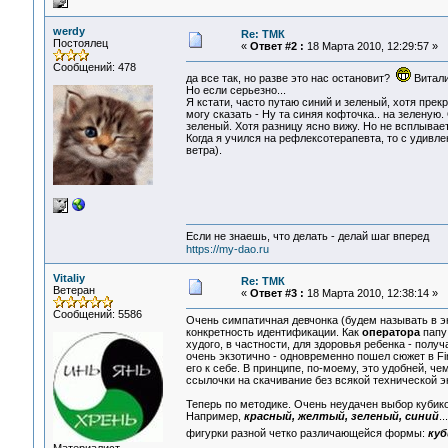
werdy
Re: ТМК
Постоялец
«
Ответ #2 :
18 Марта 2010, 12:29:57 »
Сообщений: 478
да все так, но разве это нас остановит?
Виталик
Но если серьезно...
Я кстати, часто путаю синий и зеленый, хотя прек
могу сказать - Ну та синяя кофточка.. на зеленую
зеленый. Хотя разницу ясно вижу. Но не всплывае
Когда я учился на рефлексотерапевта, то с удивле
ветра).
Если не знаешь, что делать - делай шаг вперед
https://my-dao.ru
Vitaliy
Re: ТМК
Ветеран
«
Ответ #3 :
18 Марта 2010, 12:38:14 »
Сообщений: 5586
Очень симпатичная девчонка (будем называть в 
конкретность идентификации. Как
оператора
папу
худого, в частности, для здоровья ребенка - полу
очень экзотично - одновременно пошел сюжет в Fir
его к себе. В принципе, по-моему, это удобней, че
ссылочки на скачивание без всякой технической э
Теперь по методике. Очень неудачен выбор кубико
Например,
красный, желтый, зеленый, синий
.
фигурки разной четко различающейся формы:
куб