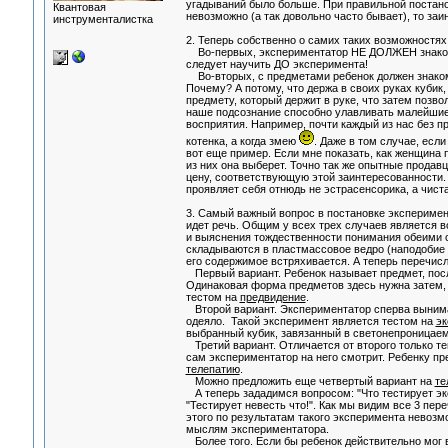
угадываний было больше. При правильной постано
Квантовая
невозможно (а так довольно часто бывает), то з
инструменталистка
2. Теперь собственно о самих таких возможностях
Во-первых, экспериментатор НЕ ДОЛЖЕН знакомить
следует научить ДО эксперимента!
Во-вторых, с предметами ребенок должен знакомит
Почему? А потому, что держа в своих руках кубик
предмету, который держит в руке, что затем позво
наше подсознание способно улавливать малейшие
восприятия. Например, почти каждый из нас без п
котенка, а когда змею
. Даже в том случае, есл
вот еще пример. Если мне показать, как женщина 
из них она выберет. Точно так же опытные продавц
цену, соответствующую этой заинтересованности. П
проявляет себя отнюдь не эстрасенсорика, а чиста
3. Самый важный вопрос в постановке эксперимен
идет речь. Общим у всех трех случаев является в
и выяснения тождественности понимания обеи
складываются в пластмассовое ведро (наподобие 
его содержимое встряхивается. А теперь перечисл
Первый вариант. Ребенок называет предмет, после
Одинаковая форма предметов здесь нужна затем, 
тестом на
предвидение
.
Второй вариант. Экспериментатор сперва вынимает
одеяло. Такой эксперимент является тестом на
эк
выбранный кубик, завязанный в светонепроницаем
Третий вариант. Отличается от второго только те
сам экспериментатор на него смотрит. Ребенку пр
телепатию
.
Можно предложить еще четвертый вариант на
те
А теперь зададимся вопросом: "Что тестирует экс
"Тестирует невесть что!". Как мы видим все 3 пе
этого по результатам такого эксперимента невозм
мыслям экспериментатора.
Более того. Если бы ребенок действительно мог в