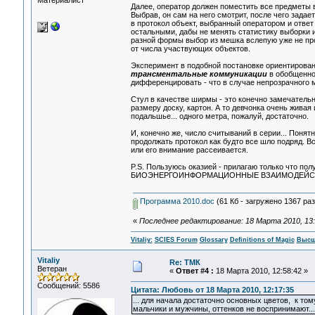
Материалист
Далее, оператор должен поместить все предметы 
Выбрав, он сам на него смотрит, после чего задае
в протокол объект, выбранный оператором и отве
остальными, дабы не менять статистику выборки и
разной формы выбор из мешка вслепую уже не про
от числа участвующих объектов.
Эксперимент в подобной постановке ориентирован
трансментальные коммуникации
в обобщенном
дифференцировать - что в случае непрозрачного 
Стул в качестве ширмы - это конечно замечательн
размеру доску, картон. А то девчонка очень живая 
подальшье... одного метра, пожалуй, достаточно.
И, конечно же, число считываний в серии... Понятн
продолжать протокол как будто все шло подряд. В
или его внимание рассеивается.
P.S. Пользуюсь оказией - прилагаю только что п
БИОЭНЕРГОИНФОРМАЦИОННЫЕ ВЗАИМОДЕЙСТВИЯ –
Программа 2010.doc
(61 Кб - загружено 1367 раз
«
Последнее редактирование: 18 Марта 2010, 13:03
Vitaliy:
SCIES Forum
Glossary
Definitions of Magic
Высш
Vitaliy
Re: ТМК
Ветеран
«
Ответ #4 :
18 Марта 2010, 12:58:42 »
Сообщений: 5586
Цитата: Любовь от 18 Марта 2010, 12:17:35
... для начала достаточно основных цветов, к том
мальчики и мужчины, оттенков не воспринимают...