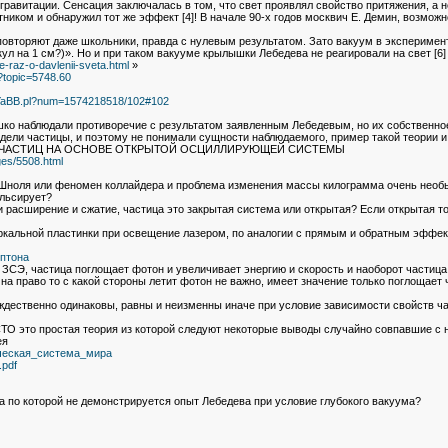
авитации. Сенсация заключалась в том, что свет проявлял свойство притяжения, а не 
иком и обнаружил тот же эффект [4]! В начале 90-х годов москвич Е. Демин, возможно
овторяют даже школьники, правда с нулевым результатом. Зато вакуум в эксперимент
кул на 1 см?)». Но и при таком вакууме крылышки Лебедева не реагировали на свет [6
-raz-o-davlenii-sveta.html
»
?topic=5748.60
b2/YaBB.pl?num=1574218518/102#102
 наблюдали противоречие с результатом заявленным Лебедевым, но их собственное 
одели частицы, и поэтому не понимали сущности наблюдаемого, пример такой теории 
 ЧАСТИЦ НА ОСНОВЕ ОТКРЫТОЙ ОСЦИЛЛИРУЮЩЕЙ СИСТЕМЫ
ages/5508.html
 Шноля или феномен коллайдера и проблема изменения массы килограмма очень необыч
ульсирует?
и расширение и сжатие, частица это закрытая система или открытая? Если открытая т
кальной пластинки при освещение лазером, по аналогии с прямым и обратным эффек
мптона
ЗСЭ, частица поглощает фотон и увеличивает энергию и скорость и наоборот частица
 на право то с какой стороны летит фотон не важно, имеет значение только поглощает 
ждественно одинаковы, равны и неизменны иначе при условие зависимости свойств ча
ТО это простая теория из которой следуют некоторые выводы случайно совпавшие с
ея
трическая_система_мира
.pdf
а по которой не демонстрируется опыт Лебедева при условие глубокого вакуума?