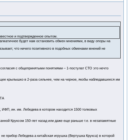
звестное и подтвержденное опытом.
прагматичнее будет нам остановить обмен мнениями, в виду опоры на
зывает, что ничего позитивного в подобных обменами мнений не
е согласия с общепринятыми понятиями – 1-постулат СТО это нечто
ящее крылышко в 2-раза сильнее, чем на черное, якобы наблюдавшееся им
ТА
ИФП, ин. им. Лебедева в котором находится 1500 толковых
нной Круксом 150-лет назад или даже еще раньше т.е. в незапамятные
 не прибор Лебедева а китайская игрушка (Вертушка Крукса) в которой