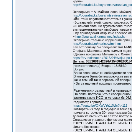
идей»-
http://bourabai.kz/boyarintsev/russian_sc
Эксперимент А. Майкельсона, Майкельс
http://bourabai.kz/boyarintsev/russian_sc
Эйнштейн не упоминает статью Пуанк
«Болгарский гений, физик профессор 
Он описал явление двухкомпонентности
экспериментальных приборов, среди к
Ему принадлежит открытие способа опр
»
http://bourabai.kz/marinov/index.htm
Экспериментальные нарушения принцип
http://bourabai.ru/marinov/fmr.htm
Так вот почему бы специалистам МИФИ
Стефана Маринова этим самым подгота
«Двойка по физике Мильнеру с Хокинг
https://trv-science.ru/2016/04/dvojka-po-f
Цитата: 6E52681542626A154D0E6D154F
горизонт писал(а) Вчера :: 18:58:30:
Вопрос.
Ваше отношение к необходимости повт
В котором была бы возможность измен
как с темной так и зеркальной повер
- Вы за научный подход к проведению
Разумеется я за научный и непредвзя
Но опять повторю, что я совершенно н
заиметь такие ИСО, в которых бы УМ
Радиометр Гервидс
https://youtu.be/OKWVYe1LWIc?t=112
Повторять из года в год одно и тоже 
причина которую в 30-годы назвали б
должно же быть что-то святое повтор 
Согласимся у данного феномена должн
«ЭКСПЕРИМЕНТАЛЬНАЯ ОШИБКА П.Н
Цитата Костюшко:
«ЭКСПЕРИМЕНТАЛЬНАЯ ОШИБКА П.