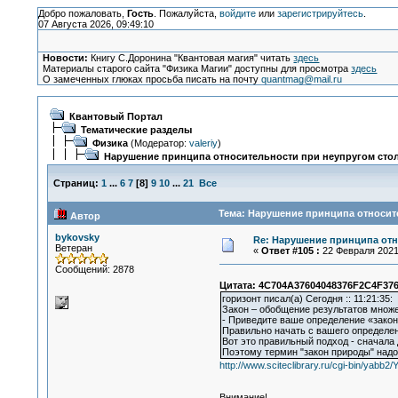
Добро пожаловать,
Гость
. Пожалуйста,
войдите
или
зарегистрируйтесь
.
07 Августа 2026, 09:49:10
Новости:
Книгу С.Доронина "Квантовая магия" читать
здесь
Материалы старого сайта "Физика Магии" доступны для просмотра
здесь
О замеченных глюках просьба писать на почту
quantmag@mail.ru
Квантовый Портал
Тематические разделы
Физика
(Модератор:
valeriy
)
Нарушение принципа относительности при неупругом сто
Страниц:
1
...
6
7
[
8
]
9
10
...
21
Все
Тема: Нарушение принципа относите
Автор
bykovsky
Re: Нарушение принципа отн
Ветеран
«
Ответ #105 :
22 Февраля 2021,
Сообщений: 2878
Цитата: 4C704A37604048376F2C4F376
горизонт писал(а) Сегодня :: 11:21:35:
Закон – обобщение результатов множе
- Приведите ваше определение «закон
Правильно начать с вашего определени
Вот это правильный подход - сначала 
Поэтому термин "закон природы" надо
http://www.sciteclibrary.ru/cgi-bin/yab
Внимание!