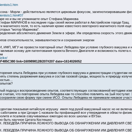
ientists1.htm
она - Морли - действительно является цирковым фокусом, загипнотизировавшим физик
ientists1.htm#37
аре но и вы не упоминаете опыт Стефана Маринова
Стефан МАРИНОВ в последние годы своей жизни работал в Австрийском городе Грац.
 магнитного поля, то есть наличия кроме известного векторного магнитного поля еще
оторых "мотор Маринова".
еделения абсолютного движения Земли в эфире. Им определена скорость этого движен
ов относительности, эквивалентности и сохранения энергии
, ИФП, МГУ не провести повторный опыт Лебедева при условие глубокого вакуума и 
вливая основу для патентования проекта Вечного Двигателя и возможность полета к
ом
izike/
485C380 link=1609898128/207#207 date=1614026052
орения опыта Лебедева при условие глубокого вакуума и демонстрации студентам не
ять степень разрежения вакуума и состав газовой среды, мощность и природу излучен
хностью…
 опытов?
тый подход к воспроизведению опытов, соответствующих согласованной методике изм
е считаю, что повторение опыта Лебедева как-то способно повлиять на 1ый постулат. 
 сохраняли свою форму при смене ИСО. Опыты Лебедева не принимали никакое участи
студентам показывая китайскую игрушку имея под рукой вакуумный насос но не включа
ы саботажем а при Цезаре-1 назвали бы профанацией все утверждения в области физи
молитв и псалмов озвучиваемых ежегодно во всех школах и ВУЗах.
о быть научное Цитата Костюшко:
. ЛЕБЕДЕВА ПРИЧИНА ЛОЖНОГО ВЫВОДА ОБ ОБНАРУЖЕНИИ ИМ ДАВЛЕНИЯ СВЕТ
Н. ЛЕБЕДЕВА ПРИЧИНА ЛОЖНОГО ВЫВОДА ОБ ОБНАРУЖЕНИИ ИМ ДАВЛЕНИЯ СВЕ