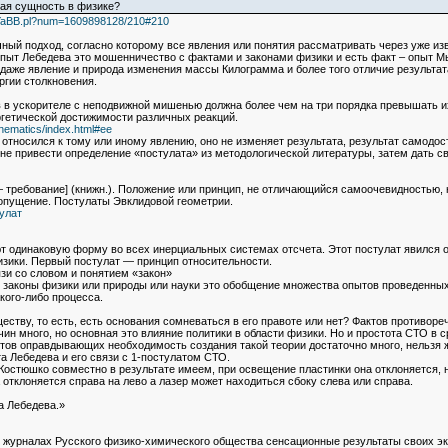
ная сущность в физике?
b2/YaBB.pl?num=1609898128/210#210
ный подход, согласно которому все явления или понятия рассматривать через уже из
опыт Лебедева это мошенничество с фактами и законами физики и есть факт – опыт 
аже явление и природа изменения массы Килограмма и более того отличие результата
ргии столкновения.
 в ускорителе с неподвижной мишенью должна более чем на три порядка превышать их 
гетической достижимости различных реакций.
inematics/index.html#ee
 относился к тому или иному явлению, оно не изменяет результата, результат самодос
 не привести определение «постулата» из методологической литературы, затем дать св
 — требование] (книжн.). Положение или принцип, не отличающийся самоочевидностью,
допущение. Постулаты Эвклидовой геометрии.
тулат
т одинаковую форму во всех инерциальных системах отсчета. Этот постулат явился 
изики. Первый постулат — принцип относительности.
язи со словом и понятием «закон»
законы физики или природы или науки это обобщение множества опытов проведенных 
кого-либо процесса.
еству, то есть, есть основания сомневаться в его правоте или нет? Фактов противо
ин много, но основная это влияние политики в области физики. Но и простота СТО в 
ктов оправдывающих необходимость создания такой теории достаточно много, нельзя 
а Лебедева и его связи с 1-постулатом СТО.
остюшко совместно в результате имеем, при освещение пластинки она отклоняется, н
 отклоняется справа на лево а лазер может находиться сбоку слева или справа.
 Лебедева.»
в журналах Русского физико-химического общества сенсационные результаты своих эк