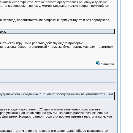
тивистских эффектов. Что не секрет, представляет основную долю не
веты на вопросы – почему, можно задавать, только теория, нелинейных
ных звезд, «релятивистские эффекты» присутствуют, и без парадоксов,
ика.
 китайской игрушки а реально действующего прибора?
я лазера, более того который к тому же будет иметь комплект пластинок
Записан
будившие его к созданию СТО, опыт Лебедева ни как не упоминается. Там
дева в виду нарушения ЗСЭ при условии заявленного результата
торая умноженная на смещение крылышка равно работе, возникновение
Двигателя 1-рода странно что до сих пор нет патента на столь полезное
изация того, что воплотилось в его идеях, дальнейшее развитие этих