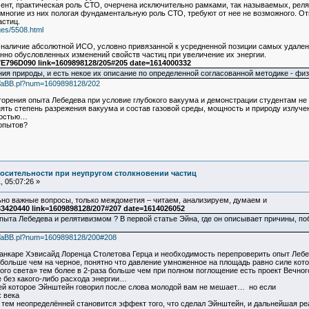
мент, практическая роль СТО, очерчена исключительно рамками, так называемых, реля
 многие из них пологая фундаментальную роль СТО, требуют от нее не возможного. От
астиц.
ages/5508.html
и наличие абсолютной ИСО, условно привязанной к усредненной позиции самых удален
нно обусловленных изменений свойств частиц при увеличение их энергии.
796D090 link=1609898128/205#205 date=1614000332
я природы, и есть некое их описание по определенной согласованной методике - физ
b2/YaBB.pl?num=1609898128/202
орения опыта Лебедева при условие глубокого вакуума и демонстрации студентам не
ть степень разрежения вакуума и состав газовой среды, мощность и природу излучени
хностью…
 опытов?
осительности при неупругом столкновении частиц
 05:07:26 »
ьно важные вопросы, только междометия – читаем, анализируем, думаем и
3420440 link=1609898128/207#207 date=1614026052
пыта Лебедева и релятивизмом ? В первой статье Эйна, где он описывает причины, по
b2/YaBB.pl?num=1609898128/200#208
анкаре Хэвисайд Лоренца Столетова Герца и необходимость перепроверить опыт Лебе
а больше чем на черное, понятно что давление умноженное на площадь равно силе ко
ого света» тем более в 2-раза больше чем при полном поглощение есть проект Вечного 
 без какого-либо расхода энергии…
ей которое Эйнштейн говорил после слова молодой вам не мешает… но если
 века
ем неопределённей становится эффект того, что сделал Эйнштейн, и дальнейшая реал