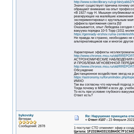
http://www.sciteclibrary.ru/cgi-bin/yab
Значит существует причина почему оп
обращают внимание на опыт професс
«В 1927 году H. Мышкин опубликовал 
реагирующее на малейшие изменения гр
экспериментировал с крутильным маятн
эффекта притяжения света [5]!
Оказывается, опыт Лебедева сегодня п
вакуума порядка 10-5 Торр (1011 моле
https://gennady-ershov.ru/na-zemle/eshhe
Не правда ли странно, необходимо не 
альтернативщиков как и многое другое
Характерные эффекты неэлектромагни
http://www.chronos.msu.ru/old/RREPORTS/
АСТРОНОМИЧЕСКИЕ НАБЛЮДЕНИЯ 
И ПРОБЛЕМА МГНОВЕННОЙ ПЕРЕДА
http://www.chronos.msu.ru/old/RREPOR
Обсуждение
Дистанционное воздействие звезд на 
https://astronomy.ru/forum/index.php/topi
ИМХО
Так вы согласны что научный подход 
Тогда почему в МИФИ и всех др. учеб
То есть при условие глубокого вакуума
Ответ есть?
bykovsky
Re: Нарушение принципа отн
Ветеран
«
Ответ #107 :
23 Февраля 2021,
Сообщений: 2878
1-постулат СТО отменяет эфир и созд
Цитата: 1F23196433131B643C7F1C643E