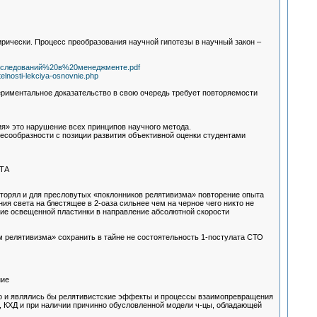
ирически. Процесс преобразования научной гипотезы в научный закон –
исследований%20в%20менеджменте.pdf
elnosti-lekciya-osnovnie.php
периментальное доказательство в свою очередь требует повторяемости
ия» это нарушение всех принципов научного метода.
сообразности с позиции развития объективной оценки студентами
ТА
торял и для пресловутых «поклонников релятивизма» повторение опыта
ия света на блестящее в 2-оаза сильнее чем на черное чего никто не
ие освещенной пластинки в направление абсолютной скорости
 релятивизма» сохранить в тайне не состоятельность 1-постулата СТО
ние
го и являлись бы релятивистские эффекты и процессы взаимопревращения
П, КХД и при наличии причинно обусловленной модели ч-цы, обладающей