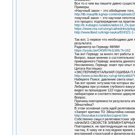
Все то о чем вы пишите давно существ
Примеры.
«Научный закон – это обобщение того
http://lib.maupfib.kg/wp-content/uploads/
«научный закон – это научная гипотез
это процесс подтверждения на практик
http://lc.kubagro.ru/aidos/aidos14_OL/par
https://www.rea.ru/ru/org/cathedri
http://www.libed.ru/knigi-nauka/824321-
Так вот, 1-первое что необходимо для
результата.
Радиометр кн Гервидс МИФИ
https://youtu.be/OKWVYe1LWIc?t=162
Так вот Гервидс за много лет работы 
Вопрос, ваше мнение о состоятельнос
приведенного Гервидс анализа данног
Несомненно, Гервидс знает про опыт
Цитата Костюшко:
«ЭКСПЕРИМЕНТАЛЬНАЯ ОШИБКА П.
http://www.sciteclibrary.ru/cgi-bin/yab
Наберите Поиск: давление света опыт
Так вот кроме энтузиастов которых в
Лебедева при условие глубокого вакуу
видел за прошедшие 122-года в реаль
лаборатории и соответственно циркуля
Вопрос.
Причина повторяемости результата оп
Эйнштейна?
В этом основная сила идей релятиви
«Запрет критики ТО Эйнштейна сионис
http://bourabai.kz/articles/zapret.htm
Собственно смысл релятивистских эфф
«АНАЛИЗ СВОЙСТВ ЭЛЕМЕНТАРНЫ
Повторимся, не претендующая на опис
частиц. К чему ее в последнее время,
внутренней структурой и физически в