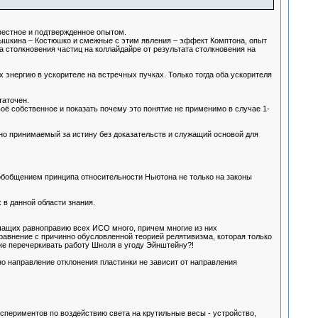
вестное и подтвержденное опытом.
Мышкина – Костюшко и смежные с этим явления – эффект Комптона, опыт
 столкновения частиц на коллайдайре от результата столкновения на
энергию в ускорителе на встречных пучках. Только тогда оба ускорителя
таточен.
оё собственное и показать почему это понятие не применимо в случае 1-
 но принимаемый за истину без доказательств и служащий основой для
обобщением принципа относительности Ньютона не только на законы
в данной области знания.
речащих равноправию всех ИСО много, причем многие из них
сравнение с причинно обусловленной теорией релятивизма, которая только
же перечеркивать работу Шноля в угоду Эйнштейну?!
о направление отклонения пластинки не зависит от направления
спериментов по воздействию света на крутильные весы - устройство,