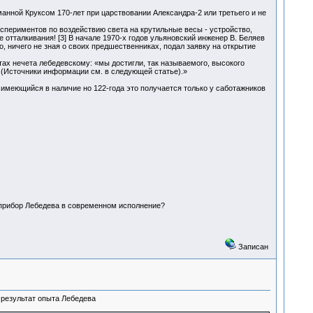
нной Круксом 170-лет при царствовании Александра-2 или третьего и не
спериментов по воздействию света на крутильные весы - устройство,
отталкивания! [3] В начале 1970-х годов ульяновский инженер В. Беляев
, ничего не зная о своих предшественниках, подал заявку на открытие
ах нечета лебедевскому: «мы достигли, так называемого, высокого
] (Источники информации см. в следующей статье).»
 имеющийся в наличие но 122-года это получается только у саботажников
 прибор Лебедева в современном исполнение?
Записан
 результат опыта Лебедева