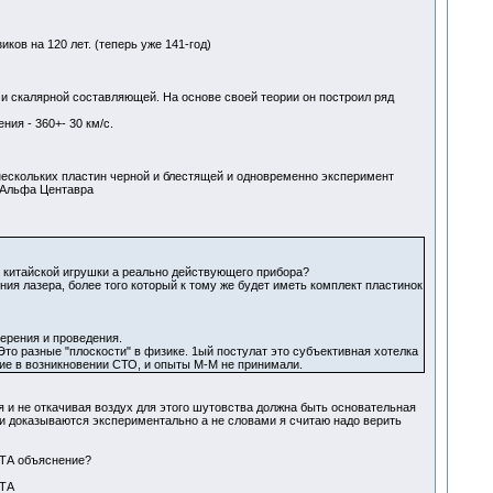
ов на 120 лет. (теперь уже 141-год)
 и скалярной составляющей. На основе своей теории он построил ряд
ия - 360+- 30 км/с.
нескольких пластин черной и блестящей и одновременно эксперимент
 Альфа Центавра
 китайской игрушки а реально действующего прибора?
ия лазера, более того который к тому же будет иметь комплект пластинок
ерения и проведения.
Это разные "плоскости" в физике. 1ый постулат это субъективная хотелка
е в возникновении СТО, и опыты М-М не принимали.
я и не откачивая воздух для этого шутовства должна быть основательная
ки доказываются экспериментально а не словами я считаю надо верить
А объяснение?
ТА