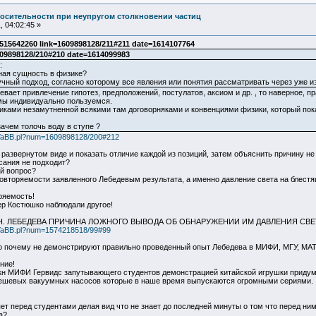
осительности при неупругом столкновении частиц
 04:02:45 »
5642260 link=1609898128/211#211 date=1614107764
09898128/210#210 date=1614099983
:
ная сущность в физике?
учный подход, согласно которому все явления или понятия рассматривать через уже и
вает привлечение гипотез, предположений, постулатов, аксиом и др. , то наверное, 
мы индивидуально пользуемся.
иками незамутненной всякими там договорняками и конвенциями физики, который пока
зачем толочь воду в ступе ?
b2/YaBB.pl?num=1609898128/200#212
 развернутом виде и показать отличие каждой из позиций, затем объяснить причину н
сания не подходит?
ой вопрос?
повторяемости заявленного Лебедевым результата, а именно давление света на блест
ряемость!
р Костюшко наблюдали другое!
Н. ЛЕБЕДЕВА ПРИЧИНА ЛОЖНОГО ВЫВОДА ОБ ОБНАРУЖЕНИИ ИМ ДАВЛЕНИЯ СВЕ
b2/YaBB.pl?num=1574218518/99#99
 почему не демонстрируют правильно проведенный опыт Лебедева в МИФИ, МГУ, МАТ, 
ние!
н МИФИ Гервидс запутывающего студентов демонстрацией китайской игрушки придума
дешевых вакуумных насосов которые в наше время выпускаются огромными сериями.
яет перед студентами делая вид что не знает до последней минуты о том что перед ним
а?