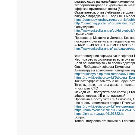
реагирующее на малейшие изменения гр
экспериментировал с крутильным маятн
эффекта притяжения света [5]!
Оказывается, опыт Лебедева сегодня п
вакуума порядка 10-5 Торр (1011 моле
https://gennady-ershov.ru/na-zemle/eshhe
http://quantmag.ppole.ru/forum/index.php
Обсуждение
http://www.sciteclibrary.ru/cgi-bin/yab
Примечание
Профессор Мышкин и Инженер Костюшко
поскольку, они не имели теории или м
АНАЛИЗ СВОЙСТВ ЭЛЕМЕНТАРНЫХ
http://www.sciteclibrary.ru/rus/catalog/p
Факт поведения зеркала как и эффект
Частица это осциллятор то есть она п
Если осциллятор то что происходит пр
Опыт Лебедева и эффект Комптона
Анализируем возможное поведение зер
http://nuclphys.sinp.msu.ru/enc/e077.htm
https://ru.wikipedia.org/wiki/Эффект_Ко
Так вот эффект Комптона не нарушает 
То есть, если, частица движется слева
!-постулат СТО
Исходя из 1-постулата все частицы то
эфира, среды, ФВ и пр. названий.
Проблема 1-постулата СТО сложная, С
Что очень напоминает теорию Птолем
https://ru.wikipedia.org/wiki/Гелиоцен
https://naukovedenie.ru/PDF/143TVN415
https://iphras.ru/page49191822.htm
Вопрос
Теперь подробно объясните вы причин