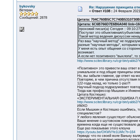
bykovsky
Re: Нарушение принципа отн
Ветеран
«
Ответ #108 :
24 Февраля 2021,
Сообщений: 2878
Цитата: 704C760B5C7C740B5310730B51
Цитата: 6C6B766D7E6B6A040 link=16
прохожий писал(а) Сегодня :: 09:10:27
Постулат это объективная/субъектив
Такой метод ведения дискуссии нена
Раз ваш "научный метод" не подразуме
разные "научные методы", которыми 
У меня есть опыт общения со сторонн
возникает.
А если нет позитивного "выхлопа", то 
http://www.sciteclibrary.ru/cgi-bin/yab
«Позитивно» это привести ваш ответ в
уникальное и под общие принципы опи
Но, вы забыли главное, где ответ на м
Повторяю, в чем причина отсутствия 
122-года назад, но только 1-раз?!
Научный подход подразумевает повто
Тогда как профессор Мышкин и Инжене
Цитата Костюшко:
«ЭКСПЕРИМЕНТАЛЬНАЯ ОШИБКА П.
http://www.sciteclibrary.ru/cgi-bin/yab
ИМХО
Если Мышкин и Костюшко ошиблись, то
специалистов?
У любого явления существует объясне
Ваше мнение о шутовском поведение к
времена когда еще не существовало 
Еще раз показываю этого клоуна
https://youtu.be/OKWVYe1LWIc?t=164
Гервидс что по своей воле Ваньку вал
специально оставлено немного воздух