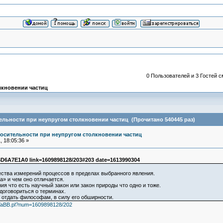
0 Пользователей и 3 Гостей с
лкновении частиц
льности при неупругом столкновении частиц (Прочитано 540445 раз)
осительности при неупругом столкновении частиц
 18:05:36 »
D6A7E1A0 link=1609898128/203#203 date=1613990304
ства измерений процессов в пределах выбранного явления.
а» и чем оно отличается.
я что есть научный закон или закон природы что одно и тоже.
договориться о терминах.
 отдать философам, в силу его обширности.
b2/YaBB.pl?num=1609898128/202