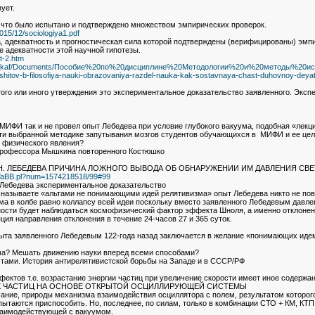
ует.
, что было испытано и подтверждено множеством эмпирических проверок.
2015/12/sociologiya1.pdf
а, адекватность и прогностическая сила которой подтверждены (верифицированы) эмп
е адекватности этой научной гипотезы.
t-2.htm
es/prlogkaf/Documents/Пособие%20по%20дисциплине%20Методологии%20и%20методы%20
1-shitov-b-filosofiya-nauki-obrazovaniya-razdel-nauka-kak-sostavnaya-chast-duhovnoy-deyat
 того или иного утверждения это экспериментальное доказательство заявленного. Экс
в МИФИ так и не провел опыт Лебедева при условие глубокого вакуума, подобная «лекц
ти выбранной методике запутывания мозгов студентов обучающихся в МИФИ и ее целе
о физического явления?
 профессора Мышкина повторенного Костюшко
Н. ЛЕБЕДЕВА ПРИЧИНА ЛОЖНОГО ВЫВОДА ОБ ОБНАРУЖЕНИИ ИМ ДАВЛЕНИЯ СВЕ
b2/YaBB.pl?num=1574218518/99#99
 Лебедева экспериментальное доказательство
ы называете «альтами не понимающими идей релятивизма» опыт Лебедева никто не пов
ма в колбе равно коллапсу всей идеи поскольку вместо заявленного Лебедевым давлен
ности будет наблюдаться космофизический фактор эффекта Шноля, а именно отклонен
ция направления отклонения в течение 24-часов 27 и 365 суток.
ыта заявленного Лебедевым 122-года назад заключается в желание «понимающих идем
зма? Мешать движению науки вперед всеми способами?
тами. История антирелятивистской борьбы на Западе и в СССР/РФ
ектов т.е. возрастание энергии частиц при увеличение скорости имеет иное содержа
Х ЧАСТИЦ НА ОСНОВЕ ОТКРЫТОЙ ОСЦИЛЛИРУЮЩЕЙ СИСТЕМЫ
ание, природы механизма взаимодействия осциллятора с полем, результатом которо
 пытаются приспособить. Но, последнее, по силам, только в комбинации СТО + КМ, КТ
заимодействующей с вакуумом.