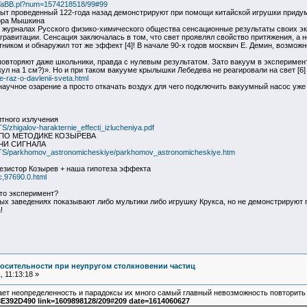
b2/YaBB.pl?num=1574218518/99#99
ыт проведенный 122-года назад демонстрируют при помощи китайской игрушки придума
ора Мышкина
в журналах Русского физико-химического общества сенсационные результаты своих эк
авитации. Сенсация заключалась в том, что свет проявлял свойство притяжения, а не 
иком и обнаружил тот же эффект [4]! В начале 90-х годов москвич Е. Демин, возможно
овторяют даже школьники, правда с нулевым результатом. Зато вакуум в эксперимент
кул на 1 см?)». Но и при таком вакууме крылышки Лебедева не реагировали на свет [6
-raz-o-davlenii-sveta.html
научное озарение а просто откачать воздух для чего подключить вакуумный насос уже
тного излучения
zhigalov-harakternie_effecti_izlucheniya.pdf
ПО МЕТОДИКЕ КОЗЫРЕВА
ЧИ СИГНАЛА
TS/parkhomov_astronomicheskiye/parkhomov_astronomicheskiye.htm
резистор Козырев + наша гипотеза эффекта
c,97690.0.html
это эксперимент?
ных заведениях показывают либо мультики либо игрушку Крукса, но не демонстрируют
!
осительности при неупругом столкновении частиц
 11:13:18 »
ает неопределенность и парадоксы их много самый главный невозможность повторить
392D490 link=1609898128/209#209 date=1614060627