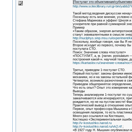
Постулат это объективная/субъектив
http://www.sciteclibrary.ru/cgi-bin/yab
Такой метод ведения дискуссии ненауч
Поскольку есть мое мнение, условно 
Стефана Маринова и эффект Шноля и д
ускорителе при равной суммарной эне
Пример
«Таким образом, энергия антипротонов
станут эквивалентными в смысле энер
http://nuclphys.sinp.msu.ru/experiment/k
Поскольку, вообще говоря, как бы Я не
Второе исходит из первого, почему бы
постулата СТО.
Поиск: Значение слова «постулат»
«ПОСТУЛА'Т, а, м. [латин. postulatum
построения какой-н. научной теории, 
https://kartaslov.ru/значение-слова/пос
Третье, приведем 1-постулат СТО.
Первый постулат: законы физики имею
механики, но и на законы остальной ф
Четвертое, возникло разночтение в св
Приведем общепринятое определение, 
Что есть опыт? Опыт это измерение ка
Выводы
Теперь анализируем 1-постулат по сущ
замалчиваются или игнорируются, прич
рождается, но не на пустом месте! Фа
Практический вывод в отношение опыт
Первое, опыт профессора Мышкина и К
освещения лазером, то есть пластинка
Много раз ссылался на Костюшко,
Костюшко «Экспериментальная ошибка
http://v-kostushko.narod.ru
http://v-kostushko.narod.ru/vk2.rtf
;
«В 1927 году H. Мышкин опубликовал 