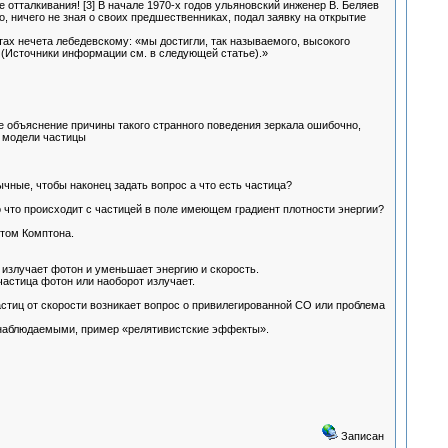
отталкивания! [3] В начале 1970-х годов ульяновский инженер В. Беляев
, ничего не зная о своих предшественниках, подал заявку на открытие
ах нечета лебедевскому: «мы достигли, так называемого, высокого
] (Источники информации см. в следующей статье).»
объяснение причины такого странного поведения зеркала ошибочно,
и модели частицы
ные, чтобы наконец задать вопрос а что есть частица?
о что происходит с частицей в поле имеющем градиент плотности энергии?
том Комптона.
 излучает фотон и уменьшает энергию и скорость.
частица фотон или наоборот излучает.
стиц от скорости возникает вопрос о привилегированной СО или проблема
 наблюдаемыми, пример «релятивистские эффекты».
Записан