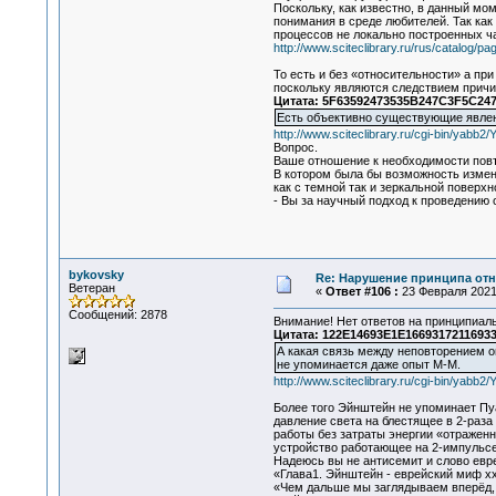
Поскольку, как известно, в данный мо
понимания в среде любителей. Так как
процессов не локально построенных ч
http://www.sciteclibrary.ru/rus/catalog/p
То есть и без «относительности» а пр
поскольку являются следствием причи
Цитата: 5F63592473535B247C3F5C247E
Есть объективно существующие явлени
http://www.sciteclibrary.ru/cgi-bin/yab
Вопрос.
Ваше отношение к необходимости повт
В котором была бы возможность изменя
как с темной так и зеркальной повер
- Вы за научный подход к проведению
bykovsky
Re: Нарушение принципа отн
Ветеран
«
Ответ #106 :
23 Февраля 2021,
Сообщений: 2878
Внимание! Нет ответов на принципиал
Цитата: 122E14693E1E16693172116933
А какая связь между неповторением о
не упоминается даже опыт М-М.
http://www.sciteclibrary.ru/cgi-bin/yab
Более того Эйнштейн не упоминает Пу
давление света на блестящее в 2-раз
работы без затраты энергии «отраженн
устройство работающее на 2-импульсе
Надеюсь вы не антисемит и слово евр
«Глава1. Эйнштейн - еврейский миф xx
«Чем дальше мы заглядываем вперёд, т