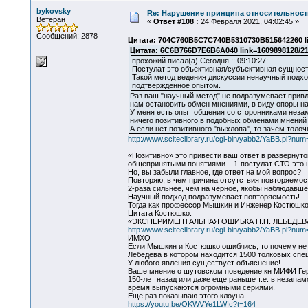
bykovsky
Re: Нарушение принципа относительност
Ветеран
«
Ответ #108 :
24 Февраля 2021, 04:02:45 »
Сообщений: 2878
Цитата: 704C760B5C7C740B5310730B515642260 li
Цитата: 6C6B766D7E6B6A040 link=1609898128/21
прохожий писал(а) Сегодня :: 09:10:27:
Постулат это объективная/субъективная сущност
Такой метод ведения дискуссии ненаучный подход
подтвержденное опытом.
Раз ваш "научный метод" не подразумевает привле
нам остановить обмен мнениями, в виду опоры н
У меня есть опыт общения со сторонниками незам
ничего позитивного в подобных обменами мнений 
А если нет позитивного "выхлопа", то зачем толоч
http://www.sciteclibrary.ru/cgi-bin/yabb2/YaBB.pl?n
«Позитивно» это привести ваш ответ в развернутом
общепринятыми понятиями – 1-постулат СТО это н
Но, вы забыли главное, где ответ на мой вопрос?
Повторяю, в чем причина отсутствия повторяемос
2-раза сильнее, чем на черное, якобы наблюдавшее
Научный подход подразумевает повторяемость!
Тогда как профессор Мышкин и Инженер Костюшко
Цитата Костюшко:
«ЭКСПЕРИМЕНТАЛЬНАЯ ОШИБКА П.Н. ЛЕБЕДЕ
http://www.sciteclibrary.ru/cgi-bin/yabb2/YaBB.pl?n
ИМХО
Если Мышкин и Костюшко ошиблись, то почему не
Лебедева в котором находится 1500 толковых спе
У любого явления существует объяснение!
Ваше мнение о шутовском поведение кн МИФИ Гер
150-лет назад или даже еще раньше т.е. в незап
время выпускаются огромными сериями.
Еще раз показываю этого клоуна
https://youtu.be/OKWVYe1LWIc?t=164