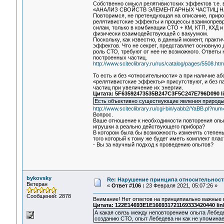
Собственно смысл релятивистских эффектов т.е. 
«АНАЛИЗ СВОЙСТВ ЭЛЕМЕНТАРНЫХ ЧАСТИЦ 
Повторимся, не претендующая на описание, приро
релятивистские эффекты и процессы взаимопревра
силам, только в комбинации СТО + КМ, КТП, КХД 
физически взаимодействующей с вакуумом.
Поскольку, как известно, в данный момент, практ
эффектов. Что не секрет, представляет основную 
роль СТО, требуют от нее не возможного. Ответы 
построенных частиц.
http://www.sciteclibrary.ru/rus/catalog/pages/5508.htm
То есть и без «относительности» а при наличие а
«релятивистские эффекты» присутствуют, и без п
частиц при увеличение их энергии.
Цитата: 5F63592473535B247C3F5C247E796D090 li
Есть объективно существующие явления природы, 
http://www.sciteclibrary.ru/cgi-bin/yabb2/YaBB.pl?n
Вопрос.
Ваше отношение к необходимости повторения опыт
игрушки а реально действующего прибора?
В котором была бы возможность изменять степень
того который к тому же будет иметь комплект пла
- Вы за научный подход к проведению опытов?
bykovsky
Re: Нарушение принципа относительност
Ветеран
«
Ответ #106 :
23 Февраля 2021, 05:07:26 »
Сообщений: 2878
Внимание! Нет ответов на принципиально важные 
Цитата: 122E14693E1E166931721169333420440 lin
А какая связь между неповторением опыта Лебеде
созданию СТО, опыт Лебедева ни как не упоминае