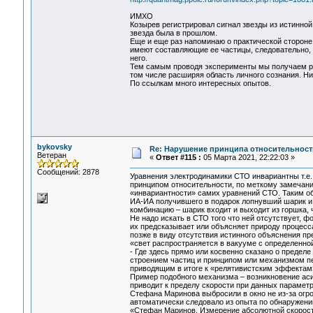
ИМХО
Козырев регистрировал сигнал звезды из истинной 
звезда была в прошлом.
Еще и еще раз напоминаю о практической стороне 
имеют составляющие ее частицы, следовательно, 
него.
Тем самым проводя эксперименты мы получаем рез
том числе расширяя область личного сознания. Ни
По ссылкам много интересных опытов.
bykovsky
Re: Нарушение принципа относительност
Ветеран
«
Ответ #115 :
05 Марта 2021, 22:22:03 »
Сообщений: 2878
Уравнения электродинамики СТО инвариантны т.е. 
принципом относительности, по меткому замечани
«инвариантности» самих уравнений СТО. Таким об
ИА-ИА получившего в подарок лопнувший шарик и 
комбинацию – шарик входит и выходит из горшка,
Не надо искать в СТО того что ней отсутствует,
их предсказывает или объясняет природу процесса
позже в виду отсутствия истинного объяснения пр
«свет распространяется в вакууме с определенной
- Где здесь прямо или косвенно сказано о пределе
строением частиц и принципом или механизмом п
приводящим в итоге к «релятивистским эффектам
Пример подобного механизма – возникновение асим
приводит к пределу скорости при данных параметр
Стефана Маринова выбросили в окно не из-за огр
автоматически следовало из опыта по обнаружени
«Стефан Маринов. Измерение абсолютной скорост