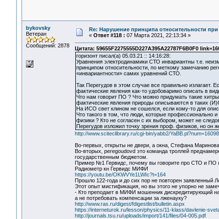
bykovsky
Re: Нарушение принципа относительности при
Ветеран
«
Ответ #118 :
07 Марта 2021, 22:13:34 »
Сообщений: 2878
Цитата: 59655F2275555D227A395A22787F6B0F0 link=160
горизонт писал(а) 05.03.21 :: 14:16:28:
Уравнения электродинамики СТО инвариантны т.е. неизм
принципом относительности, по меткому замечанию per
«инвариантности» самих уравнений СТО.
Так Перегудов в этом случае все правильно излагает. Е
фактические явления как-то удобоваримо описать в ви
Что нам говорит ПО ? Что можно придумать такие хитрые
фактические явления природы описываются в таких (И)
На ИСО свет клином не сошелся, если кому-то для опи
Что такого в том, что люди, которые профессионально 
физики ? Кто не согласен с их выбором, может не следо
Перегудов изложил точку зрения проф. физиков, но он ж
http://www.sciteclibrary.ru/cgi-bin/yabb2/YaBB.pl?num=160
Во-первых, открыты не двери, а окна, Стефана Маринова
Во-вторых, peregoudovd это команда троллей преднамер
государственным бюджетом.
Пример №1 Гервидс, почему вы говорите про СТО и ПО и
Радиометр кн Гервидс МИФИ
https://youtu.be/OKWVYe1LWIc?t=164
Прошло 122-года и до сих пор не повторен заявленный Л
Этот опыт мистификация, но вы этого не упорно не заме
- Кто преподает в МИФИ мошенник дискредитирующий на
а не потребовать компенсации за лженауку?
http://www.ras.ru/digest/fdigestlist/bulletin.aspx
https://interneturok.ru/lesson/physics/11-klass/davlenie-sve
http://journals.tsu.ru/uploads/import/141/files/04-005.pdf