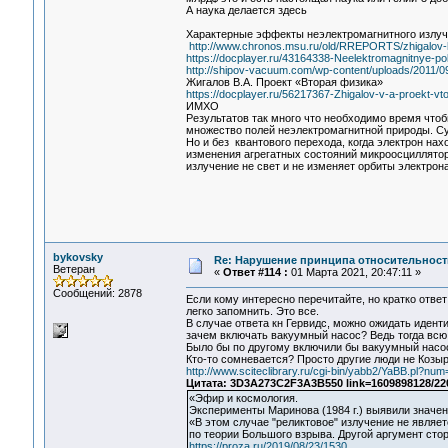
А наука делается здесь
Характерные эффекты неэлектромагнитного излу
http://www.chronos.msu.ru/old/RREPORTS/zhigalov-ha
https://docplayer.ru/43164338-Neelektromagnitnye-pol
http://shipov-vacuum.com/wp-content/uploads/2011
Жигалов В.А. Проект «Вторая физика»
https://docplayer.ru/56217367-Zhigalov-v-a-proekt-vto
ИМХО
Результатов так много что необходимо время чтоб
множество полей неэлектромагнитной природы. Сут
Но и без квантового перехода, когда электрон нах
изменения агрегатных состояний микроосциллятор
излучение не свет и не изменяет орбиты электрон
bykovsky
Re: Нарушение принципа относительност
Ветеран
«
Ответ #114 :
01 Марта 2021, 20:47:11 »
Сообщений: 2878
Если кому интересно перечитайте, но кратко отв
легко запомнить. Это все.
В случае ответа кн Гервидс, можно ожидать идент
зачем включать вакуумный насос? Ведь тогда всю 
Было бы по другому включили бы вакуумный насос 
Кто-то сомневается? Просто другие люди не Козы
http://www.sciteclibrary.ru/cgi-bin/yabb2/YaBB.pl?n
Цитата: 3D3A273C2F3A3B550 link=1609898128/22
«Эфир и космология.
Эксперименты Маринова (1984 г.) выявили значени
«В этом случае "реликтовое" излучение не являе
по теории Большого взрыва. Другой аргумент сто
https://proza.ru/2019/08/23/1530