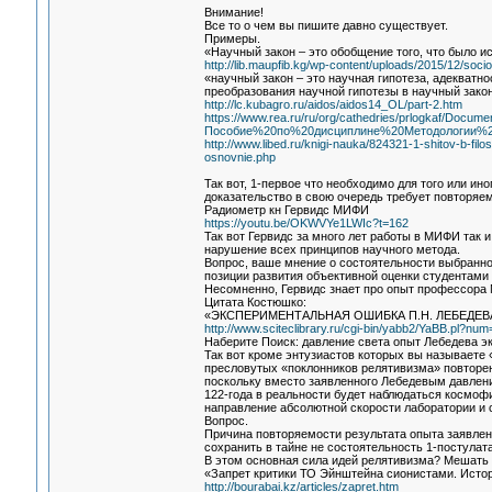
Внимание!
Все то о чем вы пишите давно существует.
Примеры.
«Научный закон – это обобщение того, что было 
http://lib.maupfib.kg/wp-content/uploads/2015/12/socio
«научный закон – это научная гипотеза, адекватн
преобразования научной гипотезы в научный закон
http://lc.kubagro.ru/aidos/aidos14_OL/part-2.htm
https://www.rea.ru/ru/org/cathedries/prlogkaf/Docume
Пособие%20по%20дисциплине%20Методологии%2
http://www.libed.ru/knigi-nauka/824321-1-shitov-b-fi
osnovnie.php
Так вот, 1-первое что необходимо для того или и
доказательство в свою очередь требует повторяем
Радиометр кн Гервидс МИФИ
https://youtu.be/OKWVYe1LWIc?t=162
Так вот Гервидс за много лет работы в МИФИ так и
нарушение всех принципов научного метода.
Вопрос, ваше мнение о состоятельности выбранн
позиции развития объективной оценки студентами
Несомненно, Гервидс знает про опыт профессора
Цитата Костюшко:
«ЭКСПЕРИМЕНТАЛЬНАЯ ОШИБКА П.Н. ЛЕБЕДЕ
http://www.sciteclibrary.ru/cgi-bin/yabb2/YaBB.pl?n
Наберите Поиск: давление света опыт Лебедева э
Так вот кроме энтузиастов которых вы называете
пресловутых «поклонников релятивизма» повторен
поскольку вместо заявленного Лебедевым давления
122-года в реальности будет наблюдаться космоф
направление абсолютной скорости лаборатории и с
Вопрос.
Причина повторяемости результата опыта заявле
сохранить в тайне не состоятельность 1-постула
В этом основная сила идей релятивизма? Мешать
«Запрет критики ТО Эйнштейна сионистами. Исто
http://bourabai.kz/articles/zapret.htm