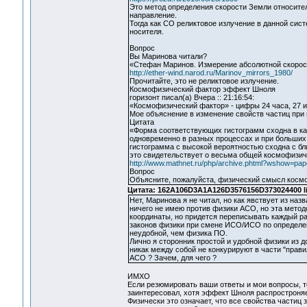
Это метод определения скорости Земли относител
направление.
Тогда как СО реликтовое излучение в данной сист
носителя.
Вопрос
Вы Маринова читали?
«Стефан Маринов. Измерение абсолютной скорост
http://ether-wind.narod.ru/Marinov_mirrors_1980/
Прочитайте, это не реликтовое излучение.
Космофизический фактор эффект Шноля
горизонт писал(а) Вчера :: 21:16:54:
«Космофизический фактор» - цифры 24 часа, 27 и
Мое объяснение в изменение свойств частиц пр
Цитата
«Форма соответствующих гистограмм сходна в ка
одновременно в разных процессах и при больших
гистограмма с высокой вероятностью сходна с бли
это свидетельствует о весьма общей космофизич
http://www.mathnet.ru/php/archive.phtml?wshow=pap
Вопрос
Объясните, пожалуйста, физический смысл косм
Цитата: 162A106D3A1A126D3576156D373024400 li
Нет, Маринова я не читал, но как явствует из на
ничего не имею против физики АСО, но эта метод
координаты, но придется переписывать каждый ра
законов физики при смене ИСО/ИСО по определени
неудобной, чем физика ПО.
Лично я сторонник простой и удобной физики из
никак между собой не конкурируют в части "прав
АСО ? Зачем, для чего ?
ИМХО
Если резюмировать ваши ответы и мои вопросы, 
заинтересовал, хотя эффект Шноля распростроняе
Физически это означает, что все свойства частиц 