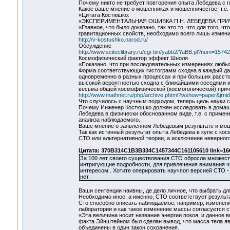
Почему никто не требует повторения опыта Лебедева с 
Какое ваше мнение о мошенниках и мошенничестве, т.е.
«Цитата Костюшко:
«ЭКСПЕРИМЕНТАЛЬНАЯ ОШИБКА П.Н. ЛЕБЕДЕВА ПР
«Главное, что было доказано, так это то, что для того,
гравитационных свойств, необходимо всего лишь измени
http://v-kostushko.narod.ru/
Обсуждение
http://www.sciteclibrary.ru/cgi-bin/yabb2/YaBB.pl?num=157
Космофизический фактор эффект Шноля
«Показано, что при последовательных измерениях любы
Форма соответствующих гистограмм сходна в каждый да
одновременно в разных процессах и при больших расст
высокой вероятностью сходна с ближайшими соседями и п
весьма общей космофизической (космогонической) при
http://www.mathnet.ru/php/archive.phtml?wshow=paper&jrni
Что случилось с научным подходом, теперь цель науки 
Почему Инженер Костюшко должен исследовать в домашн
Лебедева в физически обоснованном виде, т.е. с приме
анализа наблюдаемого.
Ваше мнение о заявленном Лебедевым результате и мо
Так как истинный результат опыта Лебедева в купе с к
СТО или альтернативной теории, а исключение неверного
Цитата: 370B314C1B3B334C1457344C161105610 link=160
За 100 лет своего существования СТО обросла множеств
интригующие подробности, для привлечения внимания чи
интересом . Хотите оперировать научпоп версией СТО - 
нет.
Ваши сентенции наивны, де дело личное, что выбрать дл
Необходимо иное, а именно, СТО соответствует результ
Сто способно описать наблюдаемое, например, изменени
лаборатории и как такое изменение массы согласуется 
«Эта величина носит название энергии покоя, и данное 
факта Эйнштейном был сделан вывод, что масса тела яв
объединены в один закон сохранения.