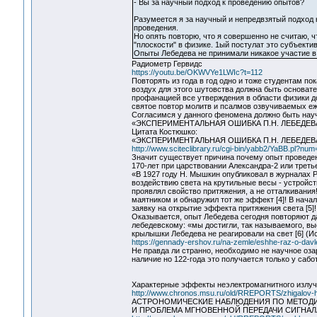
- Вы за научный подход к проведению опытов?
Разумеется я за научный и непредвзятый подход
проведения.
Но опять повторю, что я совершенно не считаю, ч
"плоскости" в физике. 1ый постулат это субъект
Опыты Лебедева не принимали никакое участие в
Радиометр Гервидс
https://youtu.be/OKWVYe1LWIc?t=112
Повторять из года в год одно и тоже студентам п
воздух для этого шутовства должна быть основате
профанацией все утверждения в области физики д
святое повтор молитв и псалмов озвучиваемых еж
Согласимся у данного феномена должно быть нау
«ЭКСПЕРИМЕНТАЛЬНАЯ ОШИБКА П.Н. ЛЕБЕДЕВ
Цитата Костюшко:
«ЭКСПЕРИМЕНТАЛЬНАЯ ОШИБКА П.Н. ЛЕБЕДЕ
http://www.sciteclibrary.ru/cgi-bin/yabb2/YaBB.pl?n
Значит существует причина почему опыт проведе
170-лет при царствовании Александра-2 или трет
«В 1927 году H. Мышкин опубликовал в журналах 
воздействию света на крутильные весы - устройст
проявлял свойство притяжения, а не отталкивания
маятником и обнаружил тот же эффект [4]! В начал
заявку на открытие эффекта притяжения света [5]!
Оказывается, опыт Лебедева сегодня повторяют д
лебедевскому: «мы достигли, так называемого, выс
крылышки Лебедева не реагировали на свет [6] (И
https://gennady-ershov.ru/na-zemle/eshhe-raz-o-davle
Не правда ли странно, необходимо не научное оза
наличие но 122-года это получается только у сабо
Характерные эффекты неэлектромагнитного излу
http://www.chronos.msu.ru/old/RREPORTS/zhigalov-har
АСТРОНОМИЧЕСКИЕ НАБЛЮДЕНИЯ ПО МЕТОДИ
И ПРОБЛЕМА МГНОВЕННОЙ ПЕРЕДАЧИ СИГНАЛ