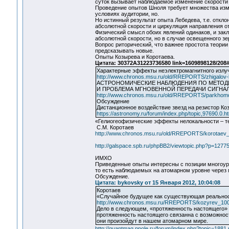
суток вызывает наблюдаемое изменение скорости 
Проведение опытов Шноля требует множества изме
условиях аудитории, но.
Но истинный результат опыта Лебедева, т.е. откл
абсолютной скорости и циркуляция направления отк
Физический смысл обоих явлений одинаков, и зак
абсолютной скорости, но в случае освещенного зе
Вопрос риторический, что важнее простота теории
предсказывать новые.
Опыты Козырева и Коротаева.
Цитата: 30372A31223736580 link=1609898128/208
Характерные эффекты неэлектромагнитного излу
http://www.chronos.msu.ru/old/RREPORTS/zhigalov-ha
АСТРОНОМИЧЕСКИЕ НАБЛЮДЕНИЯ ПО МЕТОД
И ПРОБЛЕМА МГНОВЕННОЙ ПЕРЕДАЧИ СИГНА
http://www.chronos.msu.ru/old/RREPORTS/parkhom
Обсуждение
Дистанционное воздействие звезд на резистор Ко
https://astronomy.ru/forum/index.php/topic,97690.0.ht
«Гелиогеофизические эффекты нелокальности – т
C.М. Коротаев
http://www.chronos.msu.ru/old/RREPORTS/korotaev_e
http://galspace.spb.ru/phpBB2/viewtopic.php?p=1
ИМХО
Приведенные опыты интересны с позиции многоуро
то есть наблюдаемых на атомарном уровне через 
Обсуждение.
Цитата: bykovsky от 15 Января 2012, 10:04:08
Коротаев
«Случайное будущее как существующая реально
http://www.chronos.msu.ru/RREPORTS/kozyrev_100
Дело в следующем, «протяженность настоящего» 
протяженность настоящего связанна с возможнос
они произойдут в нашем атомарном мире.
http://quantmag.ppole.ru/forum/index.php?topic=18