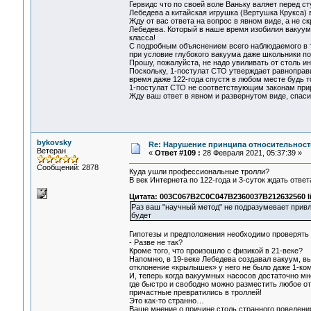
Гервидс что по своей воле Ваньку валяет перед ст
Лебедева а китайская игрушка (Вертушка Крукса) 
Жду от вас ответа на вопрос в явном виде, а не 
Лебедева. Который в наше время изобилия вакуум
класса!
С подробным объяснением всего наблюдаемого в 
при условие глубокого вакуума даже школьники п
Прошу, пожалуйста, не надо увиливать от столь и
Поскольку, 1-постулат СТО утверждает равноправ
время даже 122-года спустя в любом месте будь т
1-постулат СТО не соответствующим законам при
Жду ваш ответ в явном и развернутом виде, спаси
bykovsky
Re: Нарушение принципа относительност
Ветеран
«
Ответ #109 :
28 Февраля 2021, 05:37:39 »
Сообщений: 2878
Куда ушли профессиональные тролли?
В век Интернета по 122-года и 3-суток ждать ответ
Цитата: 003C067B2C0C047B2360037B212632560 li
Раз ваш "научный метод" не подразумевает привле
будет
Гипотезы и предположения необходимо проверять
- Разве не так?
Кроме того, что произошло с физикой в 21-веке?
Напомню, в 19-веке Лебедева создавал вакуум, вы
отклонение «крылышек» у него не было даже 1-ко
И, теперь когда вакуумных насосов достаточно м
где быстро и свободно можно разместить любое от
причастные превратились в троллей!
Это как-то странно…
Ваше мнение о причине столь странного поведения