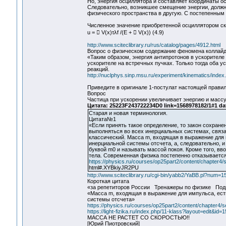
Но, энергия осциллятора и составляет координаты о
Следовательно, возникшее смещение энергии, должн
физического пространства в другую. С постепенным
Численное значение приобретенной осциллятором ск
u =  V(x)τλf /(E +  V(x)) (4.9)
http://www.sciteclibrary.ru/rus/catalog/pages/4912.html
Вопрос о физическом содержание феномена коллай
«Таким образом, энергия антипротонов в ускорителе
ускорителе на встречных пучках. Только тогда оба 
реакций.
http://nuclphys.sinp.msu.ru/experiment/kinematics/index
Приведите в оригинале 1-постулат настоящей прави
Вопрос
Частица при ускорении увеличивает энергию и масс
Цитата: 25223F243722234D0 link=1568978182/1#1 da
Старая и новая терминология.
Цитата№1
«Если принять такое определение, то закон сохран
выполняться во всех инерциальных системах, связ
классический. Масса m, входящая в выражение для 
инерциальной системы отсчета, а, следовательно, и
буквой m0 и называть массой покоя. Кроме того, в
тела. Современная физика постепенно отказывается
https://physics.ru/courses/op25part2/content/chapter4/
html#.XYBkiyJR2PU
http://www.sciteclibrary.ru/cgi-bin/yabb2/YaBB.pl?num=
Короткая цитата
«за репетиторов России Тренажеры по физике Подг
«Масса m, входящая в выражение для импульса, ест
системы отсчета»
https://physics.ru/courses/op25part2/content/chapter4
https://light-fizika.ru/index.php/11-klass?layout=edit&id=
МАССА НЕ РАСТЕТ СО СКОРОСТЬЮ!!
[Юрий Пиотровский]