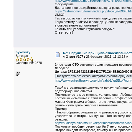
http://www.chronos.msu.ru/old/RREPORTS/parkhomo
Обсуждение
Дистанционное воздействие звезд на резистор Ко
https://astronomy.ru/forum/index.php/topic,97690.0.ht
ИМХО
Так вы согласны что научный подход это экспери
Тогда почему в МИФИ и всех др. учебных заведен
в современном исполнение?
То есть при условие глубокого вакуума!
Ответ есть?
bykovsky
Re: Нарушение принципа относительност
Ветеран
«
Ответ #107 :
23 Февраля 2021, 11:13:18 »
Сообщений: 2878
1-постулат СТО отменяет эфир и создает неопред
Лебедева
Цитата: 1F23196433131B643C7F1C643E392D490 li
Постулат это объективная/субъективная сущност
http://www.sciteclibrary.ru/cgi-bin/yabb2/YaBB.pl?n
Такой метод ведения дискуссии ненаучный подход,
подтвержденное опытом.
Поскольку есть мое мнение, условно опыт Лебеде
Костюшко и смежные с этим явления – эффект Ко
массы Килограмма и более того отличие результат
равной суммарной энергии столкновения.
Пример
«Таким образом, энергия антипротонов в ускорит
ускорителе на встречных пучках. Только тогда о
реакций.
http://nuclphys.sinp.msu.ru/experiment/kinematics/in
Поскольку, вообще говоря, как бы Я не относился 
Второе исходит из первого, почему бы не привест