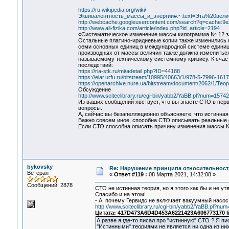
https://ru.wikipedia.org/wiki/
Эквивалентность_массы_и_энергии#:~:text=Эта%20ве
http://webcache.googleusercontent.com/search?q=cache:9eA
http://www.all-fizika.com/article/index.php?id_article=2194
«Систематическое изменение массы килограмма № 12 за ст
Остальные платино-иридиевые копии также изменились п
семи основных единиц в международной системе единиц C
производных от массы величин также должна изменитьс
называемому техническому системному кризису. К счаст
последствий:
https://ria-stk.ru/mi/adetail.php?ID=44188
https://elar.urfu.ru/bitstream/10995/40663/1/978-5-7996-161
https://openarchive.nure.ua/bitstream/document/2062/1/Те
Обсуждение
http://www.sciteclibrary.ru/cgi-bin/yabb2/YaBB.pl?num=1574
Из ваших сообщений явствует, что вы знаете СТО в пер
вопросы.
А, сейчас вы безапелляционно объясняете, что истинная
Важно совсем иное, способна СТО описывать реальные 
Если СТО способна описать причину изменения массы Ки
bykovsky
Re: Нарушение принципа относительност
Ветеран
«
Ответ #119 :
08 Марта 2021, 14:32:08 »
Сообщений: 2878
СТО не истинная теория, но я этого как бы и не 
Спасибо и на этом!
- А, почему Гервидс не включает вакуумный насос
http://www.sciteclibrary.ru/cgi-bin/yabb2/YaBB.pl?n
Цитата: 417D473A6D4D453A6221423A606773170 li
А разве я где-то писал про "истинную" СТО ? Я п
"Истинными" теориями не является ни одна из ни