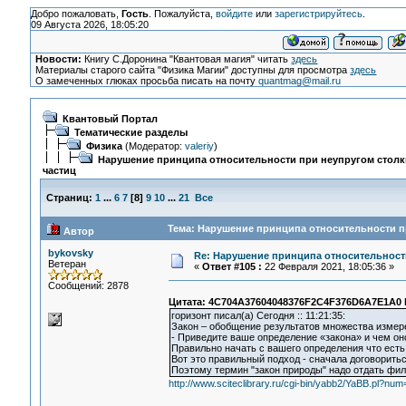
Добро пожаловать,
Гость
. Пожалуйста,
войдите
или
зарегистрируйтесь
.
09 Августа 2026, 18:05:20
Новости:
Книгу С.Доронина "Квантовая магия" читать
здесь
Материалы старого сайта "Физика Магии" доступны для просмотра
здесь
О замеченных глюках просьба писать на почту
quantmag@mail.ru
Квантовый Портал
Тематические разделы
Физика
(Модератор:
valeriy
)
Нарушение принципа относительности при неупругом стол
частиц
Страниц:
1
...
6
7
[
8
]
9
10
...
21
Все
Тема: Нарушение принципа относительности пр
Автор
bykovsky
Re: Нарушение принципа относительност
Ветеран
«
Ответ #105 :
22 Февраля 2021, 18:05:36 »
Сообщений: 2878
Цитата: 4C704A37604048376F2C4F376D6A7E1A0 li
горизонт писал(а) Сегодня :: 11:21:35:
Закон – обобщение результатов множества измер
- Приведите ваше определение «закона» и чем он
Правильно начать с вашего определения что есть 
Вот это правильный подход - сначала договоритьс
Поэтому термин "закон природы" надо отдать фил
http://www.sciteclibrary.ru/cgi-bin/yabb2/YaBB.pl?n