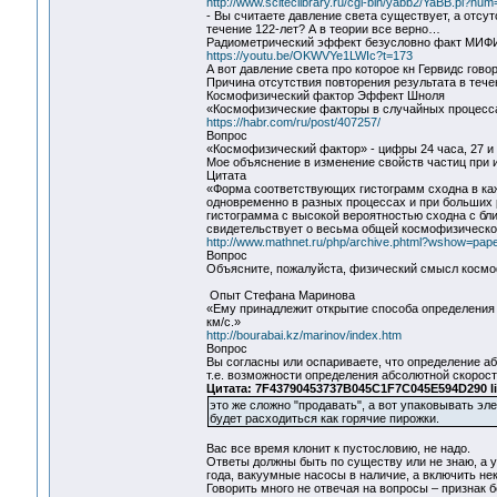
http://www.sciteclibrary.ru/cgi-bin/yabb2/YaBB.pl?n
- Вы считаете давление света существует, а отсу
течение 122-лет? А в теории все верно…
Радиометрический эффект безусловно факт МИФИ
https://youtu.be/OKWVYe1LWIc?t=173
А вот давление света про которое кн Гервидс говор
Причина отсутствия повторения результата в тече
Космофизический фактор Эффект Шноля
«Космофизические факторы в случайных процесс
https://habr.com/ru/post/407257/
Вопрос
«Космофизический фактор» - цифры 24 часа, 27 и 
Мое объяснение в изменение свойств частиц при
Цитата
«Форма соответствующих гистограмм сходна в ка
одновременно в разных процессах и при больших
гистограмма с высокой вероятностью сходна с бли
свидетельствует о весьма общей космофизическо
http://www.mathnet.ru/php/archive.phtml?wshow=pap
Вопрос
Объясните, пожалуйста, физический смысл космо
Опыт Стефана Маринова
«Ему принадлежит открытие способа определения 
км/с.»
http://bourabai.kz/marinov/index.htm
Вопрос
Вы согласны или оспариваете, что определение а
т.е. возможности определения абсолютной скорос
Цитата: 7F43790453737B045C1F7C045E594D290 li
это же сложно "продавать", а вот упаковывать эл
будет расходиться как горячие пирожки.
Вас все время клонит к пустословию, не надо.
Ответы должны быть по существу или не знаю, а у
года, вакуумные насосы в наличие, а включить н
Говорить много не отвечая на вопросы – признак б