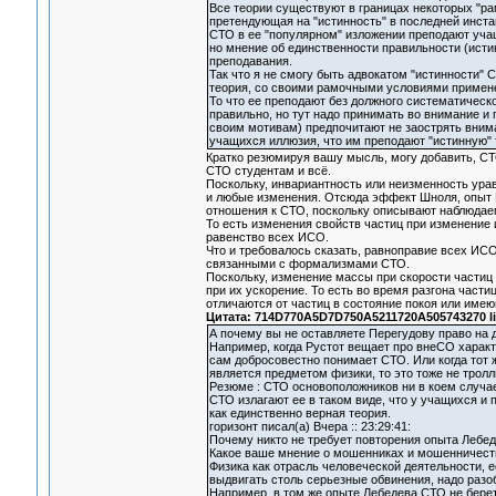
Все теории существуют в границах некоторых "рам
претендующая на "истинность" в последней инста
СТО в ее "популярном" изложении преподают учащ
но мнение об единственности правильности (исти
преподавания.
Так что я не смогу быть адвокатом "истинности" С
теория, со своими рамочными условиями примен
То что ее преподают без должного систематическо
правильно, но тут надо принимать во внимание и
своим мотивам) предпочитают не заострять внима
учащихся иллюзия, что им преподают "истинную" 
Кратко резюмируя вашу мысль, могу добавить, СТ
СТО студентам и всё.
Поскольку, инвариантность или неизменность ур
и любые изменения. Отсюда эффект Шноля, опыт М
отношения к СТО, поскольку описывают наблюдае
То есть изменения свойств частиц при изменение 
равенство всех ИСО.
Что и требовалось сказать, равноправие всех ИС
связанными с формализмами СТО.
Поскольку, изменение массы при скорости частиц 
при их ускорение. То есть во время разгона част
отличаются от частиц в состояние покоя или име
Цитата: 714D770A5D7D750A5211720A505743270 li
А почему вы не оставляете Перегудову право на 
Например, когда Рустот вещает про внеСО характер
сам добросовестно понимает СТО. Или когда тот ж
является предметом физики, то это тоже не тролли
Резюме : СТО основоположников ни в коем случае
СТО излагают ее в таком виде, что у учащихся и
как единственно верная теория.
горизонт писал(а) Вчера :: 23:29:41:
Почему никто не требует повторения опыта Лебе
Какое ваше мнение о мошенниках и мошенничестве
Физика как отрасль человеческой деятельности, е
выдвигать столь серьезные обвинения, надо разоб
Например, в том же опыте Лебедева СТО не беретс