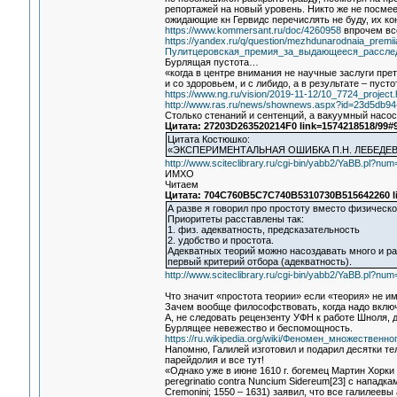
репортажей на новый уровень. Никто же не посме
ожидающие кн Гервидс перечислять не буду, их кон
https://www.kommersant.ru/doc/4260958
впрочем все
https://yandex.ru/q/question/mezhdunarodnaia_premi
Пулитцеровская_премия_за_выдающееся_рассле
Бурлящая пустота…
«когда в центре внимания не научные заслуги пре
и со здоровьем, и с либидо, а в результате – пусто
https://www.ng.ru/vision/2019-11-12/10_7724_project.
http://www.ras.ru/news/shownews.aspx?id=23d5db94
Столько стенаний и сентенций, а вакуумный насос
Цитата: 27203D263520214F0 link=1574218518/99#
Цитата Костюшко:
«ЭКСПЕРИМЕНТАЛЬНАЯ ОШИБКА П.Н. ЛЕБЕДЕ
http://www.sciteclibrary.ru/cgi-bin/yabb2/YaBB.pl?n
ИМХО
Читаем
Цитата: 704C760B5C7C740B5310730B515642260 li
А разве я говорил про простоту вместо физическо
Приоритеты расставлены так:
1. физ. адекватность, предсказательность
2. удобство и простота.
Адекватных теорий можно насоздавать много и ра
первый критерий отбора (адекватность).
http://www.sciteclibrary.ru/cgi-bin/yabb2/YaBB.pl?n
Что значит «простота теории» если «теория» не 
Зачем вообще философствовать, когда надо включи
А, не следовать рецензенту УФН к работе Шноля, д
Бурлящее невежество и беспомощность.
https://ru.wikipedia.org/wiki/Феномен_множественн
Напомню, Галилей изготовил и подарил десятки те
парейдолия и все тут!
«Однако уже в июне 1610 г. богемец Мартин Хорки
peregrinatio contra Nuncium Sidereum[23] с напад
Cremonini; 1550 – 1631) заявил, что все галилеев