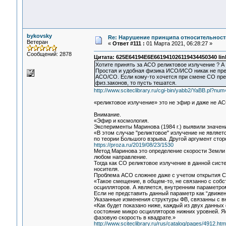
bykovsky
Re: Нарушение принципа относительност
Ветеран
«
Ответ #111 :
01 Марта 2021, 06:28:27 »
Сообщений: 2878
Цитата: 625E64194E6E661941026119434450340 lin
Хотите принять за АСО реликтовое излучение ? А к
Простая и удобная физика ИСО/ИСО никак не пре
АСО/СО. Если кому-то хочется при смене СО пре
физ.законов, то пусть тешатся.
http://www.sciteclibrary.ru/cgi-bin/yabb2/YaBB.pl?n
«реликтовое излучение» это не эфир и даже не А
Внимание.
«Эфир и космология.
Эксперименты Маринова (1984 г.) выявили значени
«В этом случае "реликтовое" излучение не являет
по теории Большого взрыва. Другой аргумент стор
https://proza.ru/2019/08/23/1530
Метод Маринова это определение скорости Земли о
любом направление.
Тогда как СО реликтовое излучение в данной сист
носителя.
Проблема АСО сложнее даже с учетом открытия Ст
«Такое смещение, в общем-то, не связанно с собс
осцилляторов. А является, внутренним параметро
Если не представить данный параметр как “движе
Указанные изменения структуры ФВ, связанны с в
«Как будет показано ниже, каждый из двух данных
состояние микро осцилляторов нижних уровней. Я
фазовую скорость в квадрате.»
http://www.sciteclibrary.ru/rus/catalog/pages/4912.htm