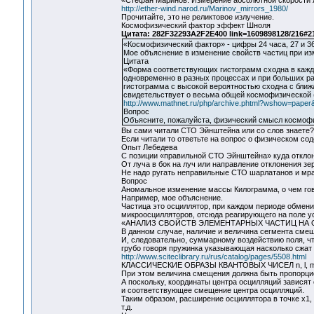
«Стефан Маринов. Измерение абсолютной скорости л
http://ether-wind.narod.ru/Marinov_mirrors_1980/
Прочитайте, это не реликтовое излучение.
Космофизический фактор эффект Шноля
Цитата: 282F32293A2F2E400 link=1609898128/216#2
«Космофизический фактор» - цифры 24 часа, 27 и 36
Мое объяснение в изменение свойств частиц при и
Цитата
«Форма соответствующих гистограмм сходна в кажд
одновременно в разных процессах и при больших р
гистограмма с высокой вероятностью сходна с ближа
свидетельствует о весьма общей космофизической 
http://www.mathnet.ru/php/archive.phtml?wshow=paper&
Вопрос
Объясните, пожалуйста, физический смысл космоф
Вы сами читали СТО Эйнштейна или со слов знаете?
Если читали то ответьте на вопрос о физическом с
Опыт Лебедева
С позиции «правильной СТО Эйнштейна» куда отклон
От луча в бок на луч или направление отклонения зе
Не надо ругать неправильные СТО шарлатанов и мра
Вопрос
Аномальное изменение массы Килограмма, о чем гов
Например, мое объяснение.
Частица это осциллятор, при каждом периоде обмен
микроосцилляторов, отсюда реагирующего на поле ус
«АНАЛИЗ СВОЙСТВ ЭЛЕМЕНТАРНЫХ ЧАСТИЦ Н
В данном случае, наличие и величина сегмента смещ
И, следовательно, суммарному воздействию поля, чт
грубо говоря пружинка указывающая насколько сжат
http://www.sciteclibrary.ru/rus/catalog/pages/5508.html
КЛАССИЧЕСКИЕ ОБРАЗЫ КВАНТОВЫХ ЧИСЕЛ n, l, m,
При этом величина смещения должна быть пропорцио
А поскольку, координаты центра осцилляций зависят
и соответствующее смещение центра осцилляций.
Таким образом, расширение осциллятора в точке x1, з
т.д.