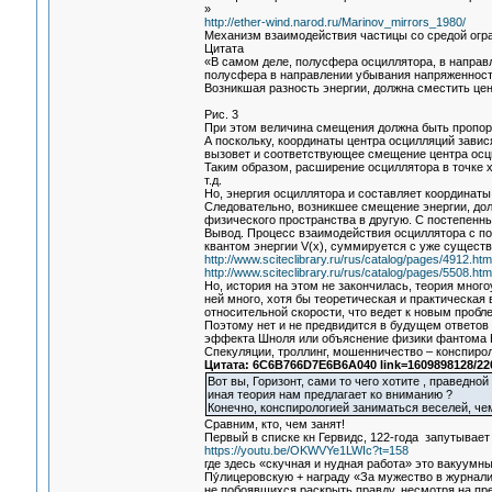
»
http://ether-wind.narod.ru/Marinov_mirrors_1980/
Механизм взаимодействия частицы со средой огр
Цитата
«В самом деле, полусфера осциллятора, в направл
полусфера в направлении убывания напряженност
Возникшая разность энергии, должна сместить центр
Рис. 3
При этом величина смещения должна быть пропор
А поскольку, координаты центра осцилляций завис
вызовет и соответствующее смещение центра осц
Таким образом, расширение осциллятора в точке x1
т.д.
Но, энергия осциллятора и составляет координаты
Следовательно, возникшее смещение энергии, до
физического пространства в другую. С постепенн
Вывод. Процесс взаимодействия осциллятора с по
квантом энергии V(x), суммируется с уже сущест
http://www.sciteclibrary.ru/rus/catalog/pages/4912.htm
http://www.sciteclibrary.ru/rus/catalog/pages/5508.htm
Но, история на этом не закончилась, теория мног
ней много, хотя бы теоретическая и практическая
относительной скорости, что ведет к новым пробл
Поэтому нет и не предвидится в будущем ответо
эффекта Шноля или объяснение физики фантома К
Спекуляции, троллинг, мошенничество – конспирол
Цитата: 6C6B766D7E6B6A040 link=1609898128/22
Вот вы, Горизонт, сами то чего хотите , праведной
иная теория нам предлагает ко вниманию ?
Конечно, конспирологией заниматься веселей, чем
Сравним, кто, чем занят!
Первый в списке кн Гервидс, 122-года запутывает
https://youtu.be/OKWVYe1LWIc?t=158
где здесь «скучная и нудная работа» это вакуумн
Пу́лицеровскую + награду «За мужество в журнали
не побоявшихся раскрыть правду, несмотря на пре