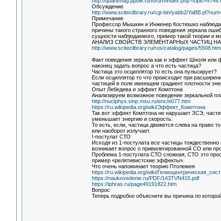
http://quantmag.ppole.ru/forum/index.php?topic=5748.
Обсуждение
http://www.sciteclibrary.ru/cgi-bin/yabb2/YaBB.pl?n
Примечание
Профессор Мышкин и Инженер Костюшко наблюдали
причины такого странного поведения зеркала ошиб
сущности наблюдаемого, пример такой теории и м
АНАЛИЗ СВОЙСТВ ЭЛЕМЕНТАРНЫХ ЧАСТИЦ Н
http://www.sciteclibrary.ru/rus/catalog/pages/5508.htm
Факт поведения зеркала как и эффект Шноля или
наконец задать вопрос а что есть частица?
Частица это осциллятор то есть она пульсирует?
Если осциллятор то что происходит при расширени
частицей в поле имеющем градиент плотности эне
Опыт Лебедева и эффект Комптона
Анализируем возможное поведение зеркальной пл
http://nuclphys.sinp.msu.ru/enc/e077.htm
https://ru.wikipedia.org/wiki/Эффект_Комптона
Так вот эффект Комптона не нарушает ЗСЭ, частиц
уменьшает энергию и скорость.
То есть, если, частица движется слева на право т
или наоборот излучает.
!-постулат СТО
Исходя из 1-постулата все частицы тождественно 
возникает вопрос о привилегированной СО или про
Проблема 1-постулата СТО сложная, СТО это про
пример «релятивистские эффекты».
Что очень напоминает теорию Птолемея
https://ru.wikipedia.org/wiki/Гелиоцентрическая_си
https://naukovedenie.ru/PDF/143TVN415.pdf
https://iphras.ru/page49191822.htm
Вопрос
Теперь подробно объясните вы причина по которо