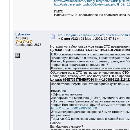
http://www.sciteclibrary.ru/cgi-bin/yabb2/YaBB.pl?n
http://galspace.spb.ru/phpBB2/viewtopic.php?f=8&t
ИМХО
Напомните мне «постановление правительства Р
bykovsky
Re: Нарушение принципа относительности 
Ветеран
«
Ответ #112 :
01 Марта 2021, 12:47:51 »
Сообщений: 2878
Нотации Кота Леопольда – де наша СТО правильная
Цитата: 18241E6334141C633B781B63393E2A4E0 link
СТО основоположников это вполне мирна теория, не 
"классовую борьбу" и в физику, характеризует тольк
Вот вы, Горизонт, сами то чего хотите , праведной "
теория нам предлагает ко вниманию ?
Конечно, конспирологией заниматься веселей чем ск
Обозначим роль СТО, вы путаете непонимание СТО с
Приведите, пожалуйста, оба постулата СТО в правил
Цитата: 696E73687B6E6F010 link=1609898128/218#2
«реликтовое излучение» это не эфир и даже не АСО
Внимание.
«Эфир и космология.
Эксперименты Маринова (1984 г.) выявили значение 
«В этом случае "реликтовое" излучение не является
теории Большого взрыва. Другой аргумент сторонни
https://proza.ru/2019/08/23/1530
Это метод определения скорости Земли относительно
направление.
Тогда как СО реликтовое излучение в данной систем
Вопрос
Вы Маринова читали?