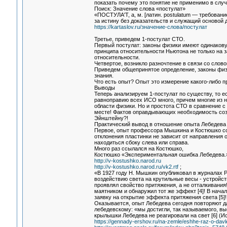
показать почему это понятие не применимо в случ
Поиск: Значение слова «постулат»
«ПОСТУЛА'Т, а, м. [латин. postulatum — требован
за истину без доказательств и служащий основой 
https://kartaslov.ru/значение-слова/постулат
Третье, приведем 1-постулат СТО.
Первый постулат: законы физики имеют одинаков
принципа относительности Ньютона не только на з
относительности.
Четвертое, возникло разночтение в связи со слов
Приведем общепринятое определение, законы физ
знания.
Что есть опыт? Опыт это измерение какого-либо п
Выводы
Теперь анализируем 1-постулат по существу, то е
равноправию всех ИСО много, причем многие из ни
области физики. Но и простота СТО в сравнение с
месте! Фактов оправдывающих необходимость созд
Эйнштейну?!
Практический вывод в отношение опыта Лебедева 
Первое, опыт профессора Мышкина и Костюшко сов
отклонения пластинки не зависит от направления 
находиться сбоку слева или справа.
Много раз ссылался на Костюшко,
Костюшко «Экспериментальная ошибка Лебедева.
http://v-kostushko.narod.ru
http://v-kostushko.narod.ru/vk2.rtf
;
«В 1927 году H. Мышкин опубликовал в журналах 
воздействию света на крутильные весы - устройст
проявлял свойство притяжения, а не отталкивания
маятником и обнаружил тот же эффект [4]! В начал
заявку на открытие эффекта притяжения света [5]!
Оказывается, опыт Лебедева сегодня повторяют д
лебедевскому: «мы достигли, так называемого, выс
крылышки Лебедева не реагировали на свет [6] (И
https://gennady-ershov.ru/na-zemle/eshhe-raz-o-davle