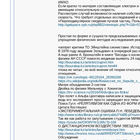
ИМХО
Если кратко то материя составляющая электрон и
имеющим относительную скорость.
Рассмотрен случай возможности наличия собствен
скорость. Что требует отдельных исследований и
«Перпендикулярное сведение пучков частиц. Пол
http://galspace.spb.ru/phpBB2/viewtopic.php?f=2&t=5
Простая по форме и сущности предсказываемых я
упрощение физических методов исследования реал
«аппрет критики ТО Эйнштейна сионистами. Исто
В 1978 году академик Зельдович в очередной раз 
А еще ранее А. Бронштейн в книге “Беседы о космо
физики АН СССР помогло медикам выявить 24 паран
http://bourabai.kz/articles/zapret.htm
http://bourabai.kz/articles/zapret.htm#4
«пока не читал , но моё мнение об теории относите
отношения...
https://vk.com/topic-48129164_28390268
https://ru.wikipedia.org/wiki/Комиссия_по_борьбе_с
Милое объединение 2-систем
Двойка по физике Мильнеру с Хокингом
https://trv-science.ru/2016/04/dvojka-po-fizike/
Про полет к Альфа Центавра написали и защищали 
ведь его эксперимент просто запрещает все типы
Поиск Гугл: «РЕЛЯТИВИЗМ КАК ОДНА ИЗ ФОР
Цитата Костюшко:
«ЭКСПЕРИМЕНТАЛЬНАЯ ОШИБКА П.Н. ЛЕБЕДЕ
http://www.sciteclibrary.ru/cgi-bin/yabb2/YaBB.pl?n
Так же как работа по запутыванию студентов МИ
https://youtu.be/OKWVYe1LWIc?t=166
О ДИСТАНЦИОННОМ ВОЗДЕЙСТВИИ ЗВЕЗД НА
http://bourabai.kz/articles/lavrent/distant.htm
http://www.chronos.msu.ru/old/RREPORTS/levich_subst
Обсуждение