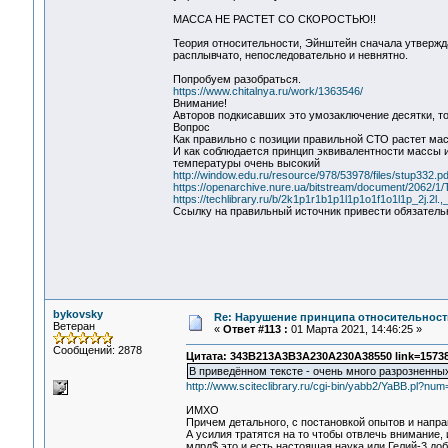
МАССА НЕ РАСТЕТ СО СКОРОСТЬЮ!!
Теория относительности, Эйнштейн сначала утверждал
расплывчато, непоследовательно и невнятно.
Попробуем разобраться.
https://www.chitalnya.ru/work/1363546/
Внимание!
Авторов подкисавших это умозаключение десятки, то
Вопрос
Как правильно с позиции правильной СТО растет мас
И как соблюдается принцип эквивалентности массы и
температуры очень высокий
http://window.edu.ru/resource/978/53978/files/stup332.pd
https://openarchive.nure.ua/bitstream/document/2062/
https://techlibrary.ru/b/2k1p1r1b1p1l1p1o1f1o1l1p_2j.
Ссылку на правильный источник привести обязатель
bykovsky
Re: Нарушение принципа относительност
Ветеран
«
Ответ #113 :
01 Марта 2021, 14:46:25 »
Сообщений: 2878
Цитата: 343B213A3B3A230A230A38550 link=15738
В приведённом тексте - очень много разрозненны
http://www.sciteclibrary.ru/cgi-bin/yabb2/YaBB.pl?n
ИМХО
Причем детального, с постановкой опытов и напра
А усилия тратятся на то чтобы отвлечь внимание, 
млрд$ это и есть настоящая наука или Гелий-3 д