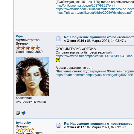
(Πλούταρχος; ок. 46 – ок. 120) писал об обманчиво
http://philosophy.spbu.ru/1697/9131?print
https://www.artlebedev.ru/izdal/matematicheskoe-nev
https://iphras.ru/uplfile/root/biblio/2009/Whitehead.pdf
Pipa
Re: Нарушение принципа относительност
Администратор
«
Ответ #116 :
06 Марта 2021, 14:03:47 »
Ветеран
ООО ИМПУЛЬС ФОТОНА
Сообщений: 3660
Оптовая торговля бытовой техникой
https://www.rbc.ru/companies/id/1137847490241-ooo-i
А если серьезно, то вот:
"Давление света: подтверждение 90-летней теори
https://habr.com/ru/company/ua-hosting/blog/507994/
Квантовая
инструменталистка
bykovsky
Re: Нарушение принципа относительност
Ветеран
«
Ответ #117 :
07 Марта 2021, 07:09:19 »
Сообщений: 2878