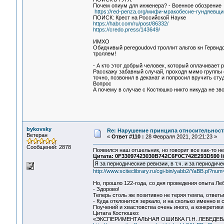
Почем опиум для инженера? - Военное обозрение
https://red-penza.org/мифи-мракобесие-гундяевщи
ПОИСК: Крест на Российской Науке
https://habr.com/ru/post/86332/
https://credo.press/143649/
ИМХО
Обидчивый peregoudovd троллит альтов кн Гервид
троллем!
- А кто этот добрый человек, который оплачивает
Расскажу забавный случай, проходя мимо группы 
точно, позвонил в деканат и попросил вручить сту
Вопрос
А почему в случае с Костюшко никто никуда не зв
bykovsky
Re: Нарушение принципа относительност
Ветеран
«
Ответ #110 :
28 Февраля 2021, 20:21:23 »
Сообщений: 2878
Появился наш отшельник, но говорит все как-то не
Цитата: 0F33097423030B742C6F0C742E293D590 li
Я за периодические ревизии, в т.ч. и за периоди
http://www.sciteclibrary.ru/cgi-bin/yabb2/YaBB.pl?n
Но, прошло 122-года, со дня проведения опыта Леб
- Здорово!
Теперь столь же позитивно не теряя темпа, ответь
- Куда отклонится зеркало, и на сколько именно в
Поучений и хвастовства очень иного, а конкретики
Цитата Костюшко:
«ЭКСПЕРИМЕНТАЛЬНАЯ ОШИБКА П.Н. ЛЕБЕДЕ