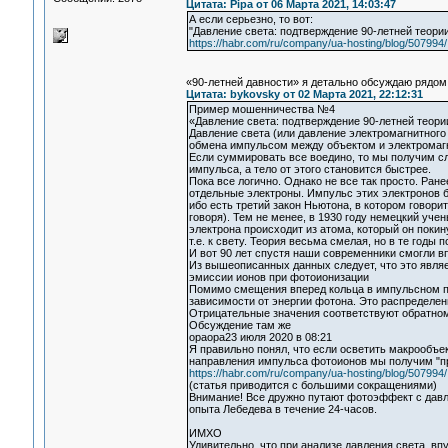
Цитата: Pipa от 06 Марта 2021, 14:03:47
А если серьезно, то вот:
"Давление света: подтверждение 90-летней теори
https://habr.com/ru/company/ua-hosting/blog/507994/
«90-летней давности» я детально обсуждаю рядом
Цитата: bykovsky от 02 Марта 2021, 22:12:31
Пример мошенничества №4
«Давление света: подтверждение 90-летней теор
Давление света (или давление электромагнитного
обмена импульсом между объектом и электромаг
Если суммировать все воедино, то мы получим с
импульса, а тело от этого становится быстрее.
Пока все логично. Однако не все так просто. Ра
отдельные электроны. Импульс этих электронов б
ибо есть третий закон Ньютона, в котором говор
говоря). Тем не менее, в 1930 году немецкий у
электрона происходит из атома, который он покин
т.е. к свету. Теория весьма смелая, но в те годы
И вот 90 лет спустя наши современники смогли в
Из вышеописанных данных следует, что это явля
эмиссии ионов при фотоионизации
Помимо смещения вперед кольца в импульсном пр
зависимости от энергии фотона. Это распределен
Отрицательные значения соответствуют обратном
Обсуждение там же
opaopa23 июля 2020 в 08:21
Я правильно понял, что если осветить макрообъе
направления импульса фотоионов мы получим "п
https://habr.com/ru/company/ua-hosting/blog/507994/
(статья приводится с большими сокращениями)
Внимание! Все дружно путают фотоэффект с давле
опыта Лебедева в течение 24-часов.
ИМХО
Удивительно, что при анализе давления света, вп