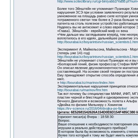
http://www.sciteclibrary.ru/cgi-bin/yabb2/YaBB.pl?n
Более того Эйнштейн не упоминает Пуанкаре Хэви
нарушения ЗСЭ при условии заявленного результат
умноженное на площадь равно силе которая умнож
«отраженного света» тем более в 2-раза больше ч
патента на столь полезное устройство работающее
Надеюсь вы не антисемит и слово еврей которое
«Глава1. Эйнштейн - еврейский миф xx века
«Чем дальше мы заглядываем вперёд, тем неопред
воплотилось в его идеях, дальнейшее развитие эт
http://bourabai.kz/boyarintsev/russian_scientists1.htm
Эксперимент А. Майкельсона, Майкельсона - Морл
(теперь уже 141-год)
http://bourabai.kz/boyarintsev/russian_scientists1.ht
Эйнштейн не упоминает статью Пуанкаре но и вы
«Болгарский гений, физик профессор Стефан МАРИ
Он описал явление двухкомпонентности магнитного
составляющей. На основе своей теории он постро
Ему принадлежит открытие способа определения а
км/с.
»
http://bourabai.kz/marinov/index.htm
Экспериментальные нарушения принципов относит
http://bourabai.ru/marinov/fmr.htm
Так вот почему бы специалистам МИФИ, ИФП, МГУ 
пластин черной и блестящей и одновременно экс
Вечного Двигателя и возможность полета к Альфа
«Двойка по физике Мильнеру с Хокингом
https://trv-science.ru/2016/04/dvojka-po-fizike/
Цитата: 6E52681542626A154D0E6D154F485C380 li
горизонт писал(а) Вчера :: 18:58:30:
Вопрос.
Ваше отношение к необходимости повторения опы
игрушки а реально действующего прибора?
В котором была бы возможность изменять степень
более того который к тому же будет иметь компле