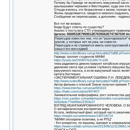
Почему бы Гервидс не включить вакуумный насос о
крылышками черными и блестящими, куда они откло
Откуда взялось это безразличие к жизни, полная 
Жизнь продолжается, придется немного подумать,
Сообщение не переписываю, а дополняю - надеюс
Все тот же вопрос.
Когда будут ответы по существу?
Анализ 1-постулата СТО утверждающего «равнопр
Цитата: 5569532E7959512E7635562E747367030 lin
Перегудов известен тем, что он "разочаровался" в
альтов, у которых нет ни ума, ни совести.
Перегудов и не стремится иметь конструктивной 
смысл его месседжей.
http://www.sciteclibrary.ru/cgi-bin/yabb2/YaBB.pl?n
Гервидс троллит студентов МИФИ
https://youtu.be/OKWVYe1LWIc?t=158
тема радиометр демонстрируют китайскую игрушку 
давления света при условие глубокого вакуума бу
вакуумного насоса, а если вакуумный насос включ
Цитата Костюшко:
«ЭКСПЕРИМЕНТАЛЬНАЯ ОШИБКА П.Н. ЛЕБЕДЕ
http://www.sciteclibrary.ru/cgi-bin/yabb2/YaBB.pl?n
Автор фильма о плоской Земле получил премию 
https://www.interfax.ru/russia/581610
https://habr.com/ru/post/407467/
Занимательная инфографика: рост количества цер
https://zen.yandex.ru/media/maximonline.ru/zanimatelnai
5e92dedc77e6f40e22353e27
ВЗГЛЯД НЕАНГАЖИРОВАННОГО ЧЕЛОВЕКА. О Б
О метафизическом восприятии мира
Кстати, любопытный факт, который часто умалчива
https://mephi.ru/content/news/1387/18724
"МИФИ опозорили политики, а не РПЦ"
- Кто конкретно, по-вашему, виноват в клерикали
https://www.rosbalt.ru/moscow/2013/06/12/1139661.h
ПОИСК в ГУГЛ: