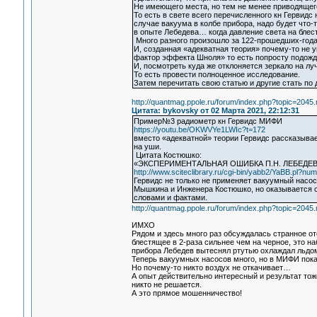
Не имеющего места, но тем не менее приводящего
То есть в свете всего перечисленного кн Гервид
случае вакуума в колбе прибора, надо будет что-т
в опыте Лебедева… когда давление света на блес
Много разного произошло за 122-прошедших-года
И, созданная «адекватная теория» почему-то не 
фактор эффекта Шноля» то есть попросту подожда
И, посмотреть куда же отклоняется зеркало на луч
То есть провести полноценное исследование.
Затем перечитать свою статью и другие стать по 
http://quantmag.ppole.ru/forum/index.php?topic=20
Цитата: bykovsky от 02 Марта 2021, 22:12:31
Пример№3 радиометр кн Гервидс МИФИ
https://youtu.be/OKWVYe1LWIc?t=172
вместо «адекватной» теории Гервидс рассказыва
на уши.
Цитата Костюшко:
«ЭКСПЕРИМЕНТАЛЬНАЯ ОШИБКА П.Н. ЛЕБЕДЕ
http://www.sciteclibrary.ru/cgi-bin/yabb2/YaBB.pl?
Гервидс не только не применяет вакуумный насос
Мышкина и Инженера Костюшко, но оказывается 
словами и фактами.
http://quantmag.ppole.ru/forum/index.php?topic=20
ИМХО
Рядом и здесь много раз обсуждалась странное от
блестящее в 2-раза сильнее чем на черное, это на
прибора Лебедев вытеснял ртутью охлаждал льдом
Теперь вакуумных насосов много, но в МИФИ пока
Но почему-то никто воздух не откачивает…
А опыт действительно интересный и результат тож
никто не решается.
А это прямое мошенничество!