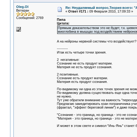
Oleg.Ol
Re: Неудаляемый вопрос.Теория всего: "А
Ветеран
«
Ответ #171 :
09 Февраля 2010, 17:09:33 »
Сообщений: 2769
Пипа
Цитата:
Прямым доказательством это не будет, т.к. шеве
миоглобина в мышцах под воздействием нейронов
А на нейроны нервной системы что воздействует
---------
Итак есть четыре точки зрения.
2 негативные:
Сознание не есть продукт материи.
Материя не есть продукт сознания.
2 позитивные.
Сознание есть продукт материи.
Материя есть продукт сознания.
По-видимому ни одна из этих точек зрения не мож
По-видимому должна существовать еще одна точка 
не нужно.
Тут уже обратили внимание на важность "перехода"
Предлагаю замедитировать коан пограничника учит
(фрактал, "эффект береговой линии") и даже покр
"Сознание - это граница, но граница - это не созна
"Материя - это граница, но граница - это не материя
И может в этом свете и символ "Инь-Янь" станет б