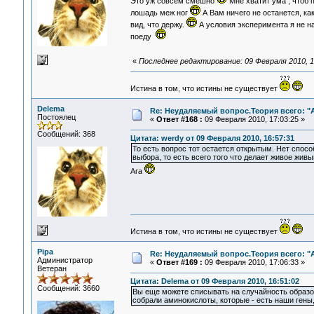
Это уж совсем смешно
Мне хватит ума , чтоб 
лошадь меж ног
А Вам ничего не останется, как
вид, что держу.
А условия эксперимента я не на
поеду
«
Последнее редактирование: 09 Февраля 2010, 1
Истина в том, что истины не существует
Delema
Re: Неудаляемый вопрос.Теория всего: "А
Постоялец
«
Ответ #168 :
09 Февраля 2010, 17:03:25 »
Сообщений: 368
Цитата: werdy от 09 Февраля 2010, 16:57:31
То есть вопрос тот остается открытым. Нет спос
выбора, то есть всего того что делает живое живы
Ага
Истина в том, что истины не существует
Pipa
Re: Неудаляемый вопрос.Теория всего: "А
Администратор
«
Ответ #169 :
09 Февраля 2010, 17:06:33 »
Ветеран
Цитата: Delema от 09 Февраля 2010, 16:51:02
Сообщений: 3660
Вы еще можете списывать на случайность образов
собрали аминокислоты, которые - есть наши гены