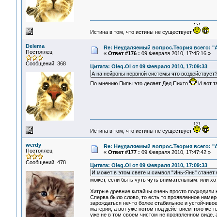
Истина в том, что истины не существует
Delema
Re: Неудаляемый вопрос.Теория всего: "А
Постоялец
«
Ответ #176 :
09 Февраля 2010, 17:45:16 »
Сообщений: 368
Цитата: Oleg.Ol от 09 Февраля 2010, 17:09:33
А на нейроны нервной системы что воздействует
По мнению Пипы это делает Дед Пихто
И вот т
Истина в том, что истины не существует
werdy
Re: Неудаляемый вопрос.Теория всего: "А
Постоялец
«
Ответ #177 :
09 Февраля 2010, 17:47:42 »
Сообщений: 478
Цитата: Oleg.Ol от 09 Февраля 2010, 17:09:33
И может в этом свете и символ "Инь-Янь" станет б
может, если быть чуть чуть внимательным. или хо
Хитрые древние китайцы очень просто подходили к
Сперва было слово, то есть то проявленное намер
зарождаться нечто более стабильное и устойчиво
материи, а вот уже потом под действием того же 
уже не в том своем чистом не проявленном виде, 