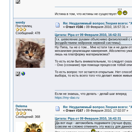
Истина в том, что истины не существует
werdy
Re: Неудаляемый вопрос.Теория всего: "А
Постоялец
«
Ответ #166 :
09 Февраля 2010, 16:57:31 »
Сообщений: 478
Цитата: Pipa от 09 Февраля 2010, 16:42:31
т.к. шевеление руками объяснимо физиологией с
воздействием нейронов нервной системы).
Ну Пипа, ты не о том... Мне кстати так и не дали 
механизме реализации намерения. Абсолютно умалч
лишь на платформу материализма?
То есть если быть внимательным, то следует сказ
- Оно (сознание) при помощи процессов тобой опи
То есть вопрос тот остается открытым. Нет спосо
выбора, то есть всего того что делает живое живы
Если не знаешь, что делать - делай шаг вперед
https://my-dao.ru
Delema
Re: Неудаляемый вопрос.Теория всего: "А
Постоялец
«
Ответ #167 :
09 Февраля 2010, 17:02:07 »
Сообщений: 368
Цитата: Pipa от 09 Февраля 2010, 16:42:31
Да вот еще - автомобиль поднимите (лучше фуру, 
совсем не сложно отменить эту массу для данног