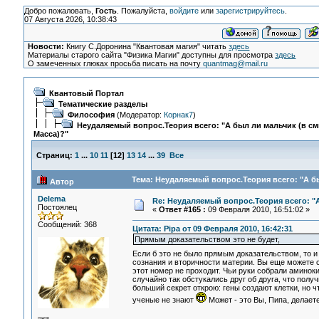
Добро пожаловать,
Гость
. Пожалуйста,
войдите
или
зарегистрируйтесь
.
07 Августа 2026, 10:38:43
Новости:
Книгу С.Доронина "Квантовая магия" читать
здесь
Материалы старого сайта "Физика Магии" доступны для просмотра
здесь
О замеченных глюках просьба писать на почту
quantmag@mail.ru
Квантовый Портал
Тематические разделы
Философия
(Модератор:
Корнак7
)
Неудаляемый вопрос.Теория всего: "А был ли мальчик (в с
Масса)?"
Страниц:
1
...
10
11
[
12
]
13
14
...
39
Все
Тема: Неудаляемый вопрос.Теория всего: "А бы
Автор
Delema
Re: Неудаляемый вопрос.Теория всего: "А
Постоялец
«
Ответ #165 :
09 Февраля 2010, 16:51:02 »
Сообщений: 368
Цитата: Pipa от 09 Февраля 2010, 16:42:31
Прямым доказательством это не будет,
Если б это не было прямым доказательством, то и
сознания и вторичности материи. Вы еще можете 
этот номер не проходит. Чьи руки собрали аминок
случайно так обстукались друг об друга, что пол
больший секрет открою: гены создают клетки, но 
ученые не знают
Может - это Вы, Пипа, делае