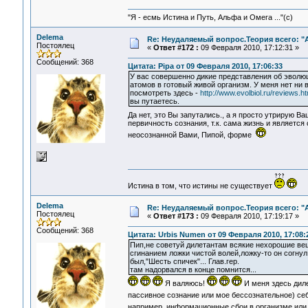
"Я - есмь Истина и Путь, Альфа и Омега ..."(с)
Delema
Re: Неудаляемый вопрос.Теория всего: "А
Постоялец
«
Ответ #172 :
09 Февраля 2010, 17:12:31 »
Сообщений: 368
Цитата: Pipa от 09 Февраля 2010, 17:06:33
У вас совершенно дикие представления об эволю
атомов в готовый живой организм. У меня нет ни
посмотреть здесь -
http://www.evolbiol.ru/reviews.h
вы путаетесь.
Да нет, это Вы запутались., а я просто утрирую В
первичность сознания, т.к. сама жизнь и является
неосознанной Вами, Пипой, форме
Истина в том, что истины не существует
Delema
Re: Неудаляемый вопрос.Теория всего: "А
Постоялец
«
Ответ #173 :
09 Февраля 2010, 17:19:17 »
Сообщений: 368
Цитата: Urbis Numen от 09 Февраля 2010, 17:08:
Пип,не советуй дилетантам всякие нехорошие вещ
сгинанием ложки чистой волей,ложку-то он согнул
был,"Шесть спичек"... Глав.гер.
там надорвался в конце помнится...
Я валяюсь!
И меня здесь дил
пассивное сознание или мое бессознательное) себ
например, информационные сбои в организме или в