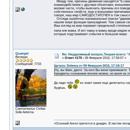
Между тем, причины движения находятся "в самих
взаимодействием с другими объектами, внешними 
мелкие части, чтобы выяснить причины его поведе
собственных свойств, еще и внешними причинами.
говоря, наш мир САМОДОСТАТОЧЕН в том смысле, 
Отсюда ошибочны маниакальные поиски "дирижеров
нашем мире функции принуждения. Тем самым сво
Ваш взгляд на мир поражает предельной степенью
папа или мама. И вот памы и мамы вроде рядом н
которые подстраивают события в большом мире.
Quangel
Re: Неудаляемый вопрос.Теория всего: "А
Ветеран
«
Ответ #179 :
09 Февраля 2010, 17:59:07 »
Сообщений: 7733
Цитата: Delema от 09 Февраля 2010, 17:19:17
Ну, вы блин, даете За кого Вы меня принимаете Т
предметы сознанием вполне можно, но меня на э
Да ладн тебе,
ко знает какие еще дилетанты сю
будешь.
Сaementarius Civitas
Solis Aeterna
«Осенний Ангел прячется в дождях. В листве янтарн