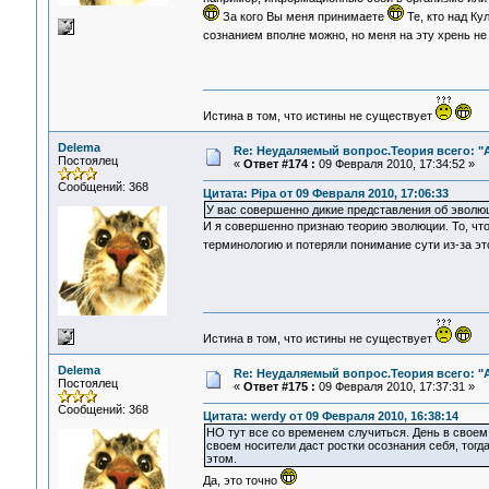
За кого Вы меня принимаете
Те, кто над Ку
сознанием вполне можно, но меня на эту хрень н
Истина в том, что истины не существует
Delema
Re: Неудаляемый вопрос.Теория всего: "А
Постоялец
«
Ответ #174 :
09 Февраля 2010, 17:34:52 »
Сообщений: 368
Цитата: Pipa от 09 Февраля 2010, 17:06:33
У вас совершенно дикие представления об эволю
И я совершенно признаю теорию эволюции. То, что 
терминологию и потеряли понимание сути из-за эт
Истина в том, что истины не существует
Delema
Re: Неудаляемый вопрос.Теория всего: "А
Постоялец
«
Ответ #175 :
09 Февраля 2010, 17:37:31 »
Сообщений: 368
Цитата: werdy от 09 Февраля 2010, 16:38:14
НО тут все со временем случиться. День в своем
своем носители даст ростки осознания себя, тог
этом.
Да, это точно