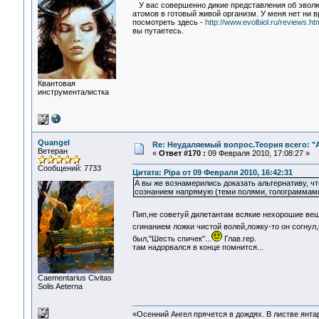
У вас совершенно дикие представления об эволю
атомов в готовый живой организм. У меня нет ни 
посмотреть здесь -
http://www.evolbiol.ru/reviews.ht
вы путаетесь.
Квантовая
инструменталистка
Quangel
Re: Неудаляемый вопрос.Теория всего: "А
Ветеран
«
Ответ #170 :
09 Февраля 2010, 17:08:27 »
Сообщений: 7733
Цитата: Pipa от 09 Февраля 2010, 16:42:31
А вы же вознамерились доказать альтернативу, что
сознанием напрямую (теми полями, голограммами,
Пип,не советуй дилетантам всякие нехорошие вещи
сгинанием ложки чистой волей,ложку-то он согнул,
был,"Шесть спичек"...
Глав.гер.
там надорвался в конце помнится...
Сaementarius Civitas
Solis Aeterna
«Осенний Ангел прячется в дождях. В листве янтарн