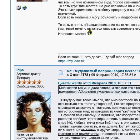
чистом, но уже измененном виде, "голое сознание"
То есть круг замыкается, но уже несколько на ином
Это кстати применимо к любому процессу в нашей
вселенной.
Если есть желание я могу объяснить и подробнее
То есть я опять обращаю внимание на то что соз
(ум, тело) нелепо пытаться описать сознание в ег
Но понять можно
Если не знаешь, что делать - делай шаг вперед
https://my-dao.ru
Pipa
Re: Неудаляемый вопрос.Теория всего: "А
Администратор
«
Ответ #178 :
09 Февраля 2010, 17:56:34 »
Ветеран
Цитата: werdy от 09 Февраля 2010, 16:57:31
Сообщений: 3660
Мне кстати так и не дали ответа, а что или кто 
намерения. Абсолютно умалчивая как само намерен
Откуда у вас такие мысли, что мир построен на
скрываться кто-то потусторонний, кто эти проце
отрываете движение от материи, приписывая посл
потусторонний мир, из которого всякие "кто" или 
Неужели вам самому не понятно, что изобретая
решаете проблем этого мира, а лишь выносите и
миру №1 к обитателям мира №2 - пусть они расска
таковы, каковы они есть, а не другие. Вот тут же
их вынесения
за скобки
в другие миры, можно про
кажется вам примитивом
, не способным на больше
Квантовая
тех, кто управляет, дергая за ниточки.
инструменталистка