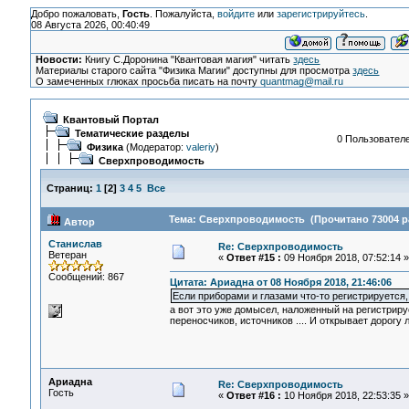
Добро пожаловать,
Гость
. Пожалуйста,
войдите
или
зарегистрируйтесь
.
08 Августа 2026, 00:40:49
Новости:
Книгу С.Доронина "Квантовая магия" читать
здесь
Материалы старого сайта "Физика Магии" доступны для просмотра
здесь
О замеченных глюках просьба писать на почту
quantmag@mail.ru
Квантовый Портал
Тематические разделы
0 Пользователе
Физика
(Модератор:
valeriy
)
Сверхпроводимость
Страниц:
1
[
2
]
3
4
5
Все
Тема: Сверхпроводимость (Прочитано 73004 р
Автор
Станислав
Re: Сверхпроводимость
Ветеран
«
Ответ #15 :
09 Ноября 2018, 07:52:14 »
Сообщений: 867
Цитата: Ариадна от 08 Ноября 2018, 21:46:06
Если приборами и глазами что-то регистрируется, 
а вот это уже домысел, наложенный на регистриру
переносчиков, источников .... И открывает дорог
Ариадна
Re: Сверхпроводимость
Гость
«
Ответ #16 :
10 Ноября 2018, 22:53:35 »