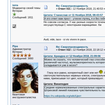
terra
Re: Сверхпроводимость
Модератор своей темы
«
Ответ #21 :
12 Ноября 2018, 21:40:53 »
Ветеран
Цитата: Станислав от 11 Ноября 2018, 08:43:57
Сообщений: 1811
А его ответ вам прост - утихни глупец, я и без теб
Не совсем согласна. У нас разные скорости тече
несуществующи.С некоторыми вариациями. Хм
Audi, vide, tace - si vis vivere in pace.
Pipa
Re: Сверхпроводимость
Администратор
«
Ответ #22 :
12 Ноября 2018, 22:18:12 »
Ветеран
Цитата: Ариадна от 12 Ноября 2018, 21:09:06
Сообщений: 3660
Можно ли сказать, что человеческий глаз способе
различной частоты), мультикогерентность которо
складывается уже в мозге?
Глазу все равно, когерентный свет или нет
. 
светочувствительных нервных клеток, спектральн
ними, приписывая тот цвет, который превалирует.
Цитата: Википедия
Средние нормализованные спектральные характер
Штриховой линией показана чувствительность па
Квантовая
https://ru.wikipedia.org/wiki/Цвет
инструменталистка