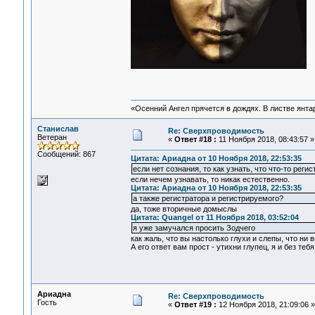
«Осенний Ангел прячется в дождях. В листве янтарн
Станислав
Re: Сверхпроводимость
Ветеран
«
Ответ #18 :
11 Ноября 2018, 08:43:57 »
Сообщений: 867
Цитата: Ариадна от 10 Ноября 2018, 22:53:35
если нет сознания, то как узнать, что что-то реги
если нечем узнавать, то никак естественно.
Цитата: Ариадна от 10 Ноября 2018, 22:53:35
а также регистратора и регистрируемого?
да, тоже вторичные домыслы
Цитата: Quangel от 11 Ноября 2018, 03:52:04
я уже замучался просить Зодчего
как жаль, что вы настолько глухи и слепы, что ни 
А его ответ вам прост - утихни глупец, я и без теб
Ариадна
Re: Сверхпроводимость
Гость
«
Ответ #19 :
12 Ноября 2018, 21:09:06 »