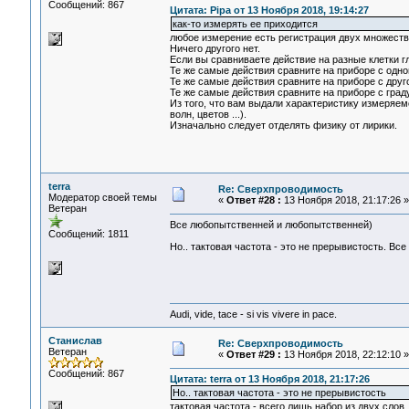
Сообщений: 867
Цитата: Pipa от 13 Ноября 2018, 19:14:27
как-то измерять ее приходится
любое измерение есть регистрация двух множеств 
Ничего другого нет.
Если вы сравниваете действие на разные клетки гл
Те же самые действия сравните на приборе с одной
Те же самые действия сравните на приборе с друг
Те же самые действия сравните на приборе с граду
Из того, что вам выдали характеристику измеряемо
волн, цветов ...).
Изначально следует отделять физику от лирики.
terra
Re: Сверхпроводимость
Модератор своей темы
«
Ответ #28 :
13 Ноября 2018, 21:17:26 »
Ветеран
Все любопытственней и любопытственней)
Сообщений: 1811
Но.. тактовая частота - это не прерывистость. В
Audi, vide, tace - si vis vivere in pace.
Станислав
Re: Сверхпроводимость
Ветеран
«
Ответ #29 :
13 Ноября 2018, 22:12:10 »
Сообщений: 867
Цитата: terra от 13 Ноября 2018, 21:17:26
Но.. тактовая частота - это не прерывистость
тактовая частота - всего лишь набор из двух слов.