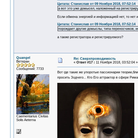
Цитата: Станислав от 09 Ноября 2018, 07:52:14
а вот это уже домысел, наложенный на регистрир
Если обмена энергией и информацией нет, то нет и 
Цитата: Станислав от 09 Ноября 2018, 07:52:14
порождает другие домыслы, типа переносчиков, ис
а также регистратора и регистрируемого?
Quangel
Re: Сверхпроводимость
Ветеран
«
Ответ #17 :
11 Ноября 2018, 03:52:04 »
Сообщений: 7733
Вот где такие же упоротые пассионарии теории,б
просить Зодчего... Кто Его аттрактор в сфере Рим
Сaementarius Civitas
Solis Aeterna