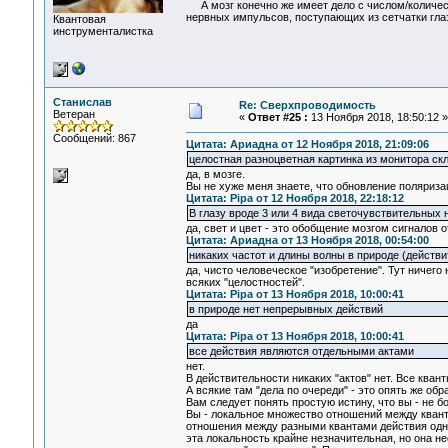
А мозг конечно же имеет дело с числом/количест
нервных импульсов, поступающих из сетчатки гла
Квантовая
инструменталистка
Станислав
Re: Сверхпроводимость
Ветеран
«
Ответ #25 :
13 Ноября 2018, 18:50:12 »
Сообщений: 867
Цитата: Ариадна от 12 Ноября 2018, 21:09:06
целостная разноцветная картинка из монитора ск
да, в мозге.
Вы не хуже меня знаете, что обновление поляриза
Цитата: Pipa от 12 Ноября 2018, 22:18:12
В глазу вроде 3 или 4 вида светочувствительных
да, свет и цвет - это обобщение мозгом сигналов 
Цитата: Ариадна от 13 Ноября 2018, 00:54:00
никаких частот и длины волны в природе (действ
да, чисто человеческое "изобретение". Тут ничег
всяких "целостностей".
Цитата: Pipa от 13 Ноября 2018, 10:00:41
в природе нет непрерывных действий
да
Цитата: Pipa от 13 Ноября 2018, 10:00:41
все действия являются отдельными актами
нет.
В действительности никаких "актов" нет. Все кван
А всякие там "дела по очереди" - это опять же обра
Вам следует понять простую истину, что вы - не бо
Вы - локальное множество отношений между кванта
отношения между разными квантами действия одной
эта локальность крайне незначительная, но она н