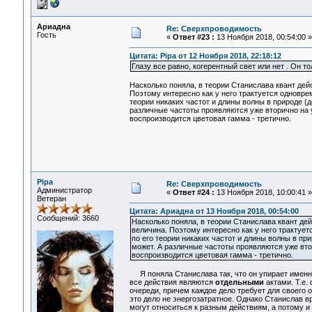
Ариадна
Re: Сверхпроводимость
Гость
«
Ответ #23 :
13 Ноября 2018, 00:54:00 »
Цитата: Pipa от 12 Ноября 2018, 22:18:12
Глазу все равно, когерентный свет или нет . Он то
Насколько поняла, в теории Станислава квант дей
Поэтому интересно как у него трактуется одноврем
теории никаких частот и длины волны в природе (д
различные частоты проявляются уже вторично на у
воспроизводится цветовая гамма - третично.
Pipa
Re: Сверхпроводимость
Администратор
«
Ответ #24 :
13 Ноября 2018, 10:00:41 »
Ветеран
Цитата: Ариадна от 13 Ноября 2018, 00:54:00
Сообщений: 3660
Насколько поняла, в теории Станислава квант дей
величина. Поэтому интересно как у него трактует
по его теории никаких частот и длины волны в пр
может. А различные частоты проявляются уже втор
воспроизводится цветовая гамма - третично.
Я поняла Станислава так, что он упирает именно 
все действия являются
отдельными
актами. Т.е.
очереди, причем каждое дело требует для своего 
это дело не энергозатратное. Однако Станислав вр
могут относиться к разным действиям, а потому 