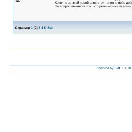
Конечно за этой парой слов стоит вполне себе до
Но вопрос именно в том, что религиозные псалмы 
Страниц:
1
[
2
]
3
4
5
Все
Powered by SMF 1.1.10