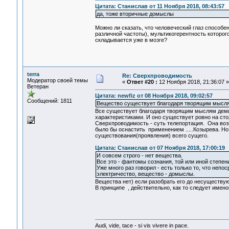
Цитата: Станислав от 11 Ноября 2018, 08:43:57
да, тоже вторичные домыслы
Можно ли сказать, что человеческий глаз способен
различной частоты), мультикогерентность которог
складывается уже в мозге?
terra
Re: Сверхпроводимость
Модератор своей темы
«
Ответ #20 :
12 Ноября 2018, 21:36:07 »
Ветеран
Цитата: newfiz от 08 Ноября 2018, 09:02:57
Сообщений: 1811
Вещество существует благодаря творящим мысл
Все существует благодаря творящим мыслям демиу
характеристиками. И оно существует ровно на стол
Сверхпроводимость - суть телепортация. Она воз
было бы оснастить применением .....Козырева. Н
существования(проявления) всего сущего.
Цитата: Станислав от 07 Ноября 2018, 17:00:19
И совсем строго - нет вещества.
Все это - фантомы сознания, той или иной степен
Уже много раз говорил - есть только то, что неп
электричество, вещество - домыслы.
Вещества нет) если разобрать его до несуществую
В принципе , действительно, как то следует именов
Audi, vide, tace - si vis vivere in pace.