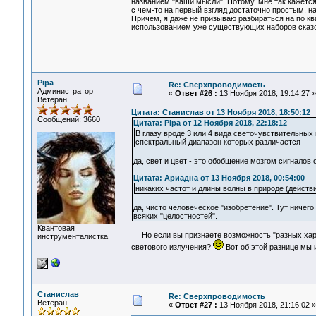
названием "ваши мысли". Потому, мне так кажется
с чем-то на первый взгляд достаточно простым, н
Причем, я даже не призываю разбираться на по к
использованием уже существующих наборов сказо
Pipa
Re: Сверхпроводимость
Администратор
«
Ответ #26 :
13 Ноября 2018, 19:14:27 »
Ветеран
Цитата: Станислав от 13 Ноября 2018, 18:50:12
Сообщений: 3660
Цитата: Pipa от 12 Ноября 2018, 22:18:12
В глазу вроде 3 или 4 вида светочувствительных 
спектральный диапазон которых различается
да, свет и цвет - это обобщение мозгом сигналов
Цитата: Ариадна от 13 Ноября 2018, 00:54:00
никаких частот и длины волны в природе (дейст
да, чисто человеческое "изобретение". Тут ничег
всяких "целостностей".
Квантовая
Но если вы признаете возможность "разных харак
инструменталистка
светового излучения?
Вот об этой разнице мы и
Станислав
Re: Сверхпроводимость
Ветеран
«
Ответ #27 :
13 Ноября 2018, 21:16:02 »