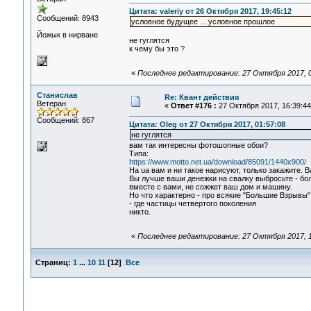
Цитата: valeriy от 26 Октября 2017, 19:45:12
Сообщений: 8943
условное будущее ... условное прошлое
Йожык в нирване
не гуглятся
к чему бы это ?
«
Последнее редактирование: 27 Октября 2017, 0
Станислав
Re: Квант действия
Ветеран
«
Ответ #176 :
27 Октября 2017, 16:39:44
Сообщений: 867
Цитата: Oleg от 27 Октября 2017, 01:57:08
не гуглятся
вам так интересны фотошопные обои?
Типа:
https://www.motto.net.ua/download/85091/1440x900/
На ua вам и ни такое нарисуют, только закажите.
Вы лучше ваши денежки на свалку выбросьте - бол
вместе с вами, не сожжет ваш дом и машину.
Но что характерно - про всякие "Большие Взрывы" 
- где частицы четвертого поколения
никто.
«
Последнее редактирование: 27 Октября 2017, 
Страниц:
1
...
10
11
[
12
]
Все