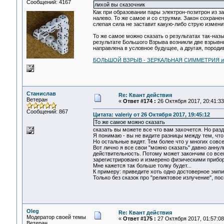
Сообщений: 4167
лихой вы сказочник
Как при образовании пары электрон-позитрон из за
налево. То же самое и со струями. Закон сохранен
слепая сила не заставит какую-либо струю измени
То же самое можно сказать о результатах так-наз
результате Большого Взрыва возникли две взрывн
направлена в условное будущее, а другая, породи
БОЛЬШОЙ ВЗРЫВ - ЗЕРКАЛЬНАЯ СИММЕТРИЯ и
Станислав
Re: Квант действия
Ветеран
«
Ответ #174 :
26 Октября 2017, 20:41:33
Сообщений: 867
Цитата: valeriy от 26 Октября 2017, 19:45:12
То же самое можно сказать
сказать вы можете все что вам захочется. Но разде
Я понимаю - вы не видите разницы между тем, что 
Но остальные видят. Тем более что у многих совсе
Вот лично я все свои "можно сказать" давно анну
действительность. Потому может закончим со все
зарегистрировано и измерено физическими прибо
Мне кажется так больше толку будет...
К примеру: приведите хоть одно достоверное эмп
Только без сказок про "реликтовое излучение", п
Oleg
Re: Квант действия
Модератор своей темы
«
Ответ #175 :
27 Октября 2017, 01:57:08
Ветеран