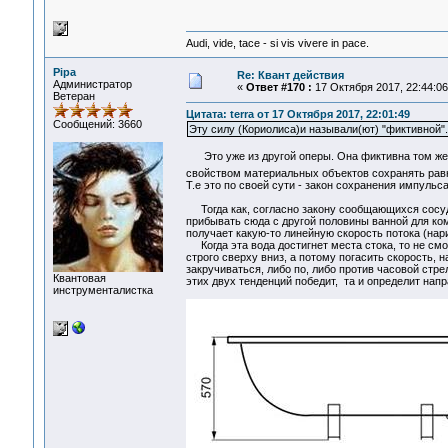
Audi, vide, tace - si vis vivere in pace.
Pipa
Re: Квант действия
Администратор
«
Ответ #170 :
17 Октября 2017, 22:44:06
Ветеран
Цитата: terra от 17 Октября 2017, 22:01:49
Сообщений: 3660
Эту силу (Кориолиса)и называли(ют) "фиктивной".
Это уже из другой оперы. Она фиктивна том же см
свойством материальных объектов сохранять равн
Т.е это по своей сути - закон сохранения импуль
Тогда как, согласно закону сообщающихся сосудо
прибывать сюда с другой половины ванной для комп
получает какую-то линейную скорость потока (нар
Когда эта вода достигнет места стока, то не смож
строго сверху вниз, а потому погасить скорость,
закручиваться, либо по, либо против часовой стрел
Квантовая
этих двух тенденций победит, та и определит напр
инструменталистка