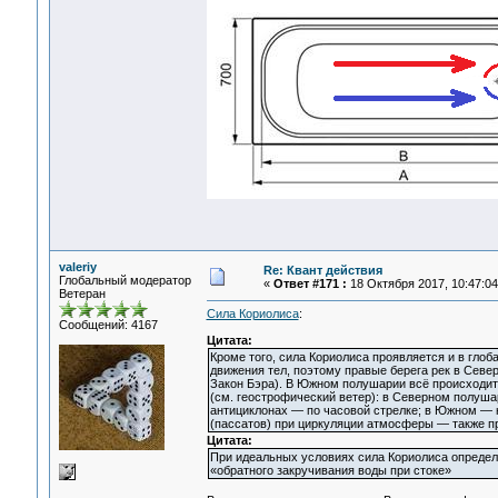
valeriy
Re: Квант действия
Глобальный модератор
«
Ответ #171 :
18 Октября 2017, 10:47:04
Ветеран
Сила Кориолиса
:
Сообщений: 4167
Цитата:
Кроме того, сила Кориолиса проявляется и в гло
движения тел, поэтому правые берега рек в Севе
Закон Бэра). В Южном полушарии всё происходит 
(см. геострофический ветер): в Северном полуша
антициклонах — по часовой стрелке; в Южном — н
(пассатов) при циркуляции атмосферы — также п
Цитата:
При идеальных условиях сила Кориолиса определ
«обратного закручивания воды при стоке»