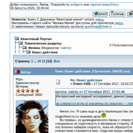
Добро пожаловать,
Гость
. Пожалуйста,
войдите
или
зарегистрируйтесь
.
06 Августа 2026, 18:49:44
Новости:
Книгу С.Доронина "Квантовая магия" читать
здесь
Материалы старого сайта "Физика Магии" доступны для просмотра
здесь
О замеченных глюках просьба писать на почту
quantmag@mail.ru
Квантовый Портал
Тематические разделы
0 Пользователе
Физика
(Модератор:
valeriy
)
Квант действия
Страниц:
1
...
10
11
[
12
]
Все
Тема: Квант действия (Прочитано 344105 раз)
Автор
Pipa
Re: Квант действия
Администратор
«
Ответ #165 :
17 Октября 2017, 19:02:27
Ветеран
Цитата: valeriy от 17 Октября 2017, 17:01:46
Сообщений: 3660
Интересный наглядный эксперимент, демонстрир
ак сливается вода из раковины на экваторе — пр
Фигня это. Я сама еще в детстве/юношестве (не 
подробности со знанием дела
.
Во-первых, из цилиндрического бачка с отверстие
специально не подтолкнуть в желаемую сторону. В 
постепенно набирая скорость, пока не образуется
отверстием становится мал, тогда как вихрь набир