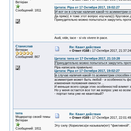
Ветеран
Цитата: Pipa от 17 Октября 2017, 19:02:27
Сообщений: 1811
И вот он в случае наличия какой-то асимметрии 
Да прям)( я тоже этот вопрос изучала))) Круговое
Принудительно можно попытаться закрутить проти
Audi, vide, tace - si vis vivere in pace.
Станислав
Re: Квант действия
Ветеран
«
Ответ #168 :
17 Октября 2017, 21:37:24
Сообщений: 867
Цитата: terra от 17 Октября 2017, 21:10:28
Принудительно можно попытаться закрутить прот
Pipa написала правильно:
Цитата: Pipa от 17 Октября 2017, 19:02:27
в случае наличия какой-то асимметрии способен 
асимметрия может быть любой - и особенность фо
изменения положения емкости ...
И меньше всего среди этих особенностей влияет 
Но у меня остается все тот же вопрос уже ко всем
- портал типа уже не квантовый?
terra
Re: Квант действия
Модератор своей темы
«
Ответ #169 :
17 Октября 2017, 22:01:49
Ветеран
Эту силу (Кориолиса)и называли(ют) "фиктивной".
Сообщений: 1811