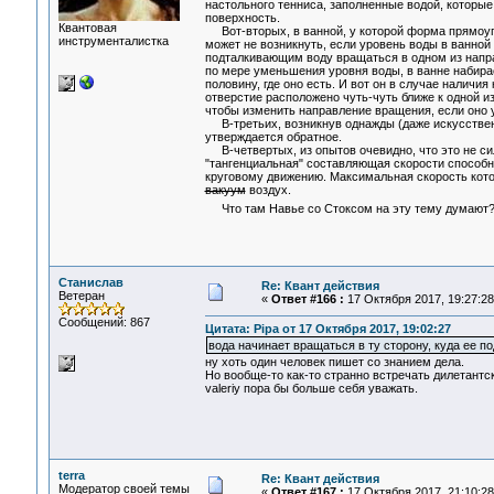
настольного тенниса, заполненные водой, которые 
поверхность.
Квантовая
Вот-вторых, в ванной, у которой форма прямоуго
инструменталистка
может не возникнуть, если уровень воды в ванной 
подталкивающим воду вращаться в одном из направ
по мере уменьшения уровня воды, в ванне набирает
половину, где оно есть. И вот он в случае наличи
отверстие расположено чуть-чуть ближе к одной из
чтобы изменить направление вращения, если оно у
В-третьих, возникнув однажды (даже искусственн
утверждается обратное.
В-четвертых, из опытов очевидно, что это не сил
"тангенциальная" составляющая скорости способна
круговому движению. Максимальная скорость котор
вакуум
воздух.
Что там Навье со Стоксом на эту тему думают
Станислав
Re: Квант действия
Ветеран
«
Ответ #166 :
17 Октября 2017, 19:27:28
Сообщений: 867
Цитата: Pipa от 17 Октября 2017, 19:02:27
вода начинает вращаться в ту сторону, куда ее п
ну хоть один человек пишет со знанием дела.
Но вообще-то как-то странно встречать дилетантс
valeriy пора бы больше себя уважать.
terra
Re: Квант действия
Модератор своей темы
«
Ответ #167 :
17 Октября 2017, 21:10:28