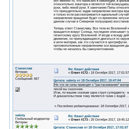
Вот именно то, что написано в Википедии, в фил
относительно экватора и является той возмущаю
руки, либо левой руки. К замечанию Пипы относит
что принудительно задав направление вектора вра
и только если рассматривается идеальный случай 
направление вращения будет со временем затухать
данном случае в Северном полушарии) восстановя
Теперь ответ Станиславу. Все тела во Вселенной 
вращается вокруг Солнца, последнее описывает ги
гигантскому кругу Вселенной. И везде и всюду д
движение, но принуждающиеся двигаться по окружн
и анти-материи, как это случается в центрифугах
противоположным направлениям оси вращения дыры
чтобы не началось бы самоуничтожение.
Станислав
Re: Квант действия
Ветеран
«
Ответ #172 :
18 Октября 2017, 17:01:57
Сообщений: 867
Цитата: valeriy от 18 Октября 2017, 10:47:04
Не эти ли силы приводят к "растаскиванию" мате
лихой вы сказочник.
Итак, по вашим сказкам одна струя суперджета - м
И доказательством тому является тазик с водой ..
«
Последнее редактирование: 18 Октября 2017, 
valeriy
Re: Квант действия
Глобальный модератор
«
Ответ #173 :
26 Октября 2017, 19:45:12
Ветеран
Цитата: Станислав от 18 Октября 2017, 17:01:57