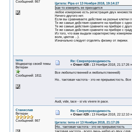
Сообщений: 867
Цитата: Pipa от 13 Ноября 2018, 19:14:27
как-то измерять ее приходится
любое измерение есть регистрация двух множеств 
Ничего другого нет.
Если вы сравниваете действие на разные клетки гл
Те же самые действия сравните на приборе с одной
Те же самые действия сравните на приборе с друг
Те же самые действия сравните на приборе с граду
Из того, что вам выдали характеристику измеряемо
волн, цветов ...).
Изначально следует отделять физику от лирики.
terra
Re: Сверхпроводимость
Модератор своей темы
«
Ответ #28 :
13 Ноября 2018, 21:17:26 »
Ветеран
Все любопытственней и любопытственней)
Сообщений: 1811
Но.. тактовая частота - это не прерывистость. В
Audi, vide, tace - si vis vivere in pace.
Станислав
Re: Сверхпроводимость
Ветеран
«
Ответ #29 :
13 Ноября 2018, 22:12:10 »
Сообщений: 867
Цитата: terra от 13 Ноября 2018, 21:17:26
Но.. тактовая частота - это не прерывистость
тактовая частота - всего лишь набор из двух слов.