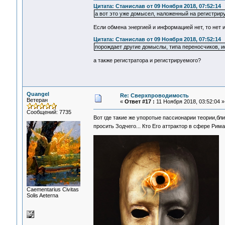
Цитата: Станислав от 09 Ноября 2018, 07:52:14
а вот это уже домысел, наложенный на регистрир
Если обмена энергией и информацией нет, то нет и 
Цитата: Станислав от 09 Ноября 2018, 07:52:14
порождает другие домыслы, типа переносчиков, ис
а также регистратора и регистрируемого?
Quangel
Re: Сверхпроводимость
Ветеран
«
Ответ #17 :
11 Ноября 2018, 03:52:04 »
Сообщений: 7735
Вот где такие же упоротые пассионарии теории,б
просить Зодчего... Кто Его аттрактор в сфере Рим
Сaementarius Civitas
Solis Aeterna