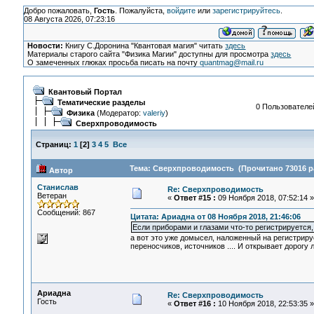
Добро пожаловать,
Гость
. Пожалуйста,
войдите
или
зарегистрируйтесь
.
08 Августа 2026, 07:23:16
Новости:
Книгу С.Доронина "Квантовая магия" читать
здесь
Материалы старого сайта "Физика Магии" доступны для просмотра
здесь
О замеченных глюках просьба писать на почту
quantmag@mail.ru
Квантовый Портал
Тематические разделы
0 Пользователей
Физика
(Модератор:
valeriy
)
Сверхпроводимость
Страниц:
1
[
2
]
3
4
5
Все
Тема: Сверхпроводимость (Прочитано 73016 р
Автор
Станислав
Re: Сверхпроводимость
Ветеран
«
Ответ #15 :
09 Ноября 2018, 07:52:14 »
Сообщений: 867
Цитата: Ариадна от 08 Ноября 2018, 21:46:06
Если приборами и глазами что-то регистрируется, 
а вот это уже домысел, наложенный на регистриру
переносчиков, источников .... И открывает дорог
Ариадна
Re: Сверхпроводимость
Гость
«
Ответ #16 :
10 Ноября 2018, 22:53:35 »