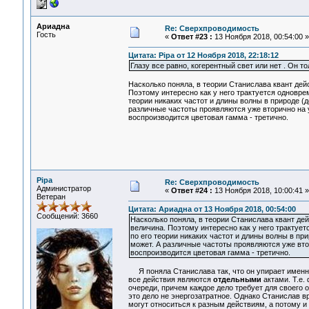
Ариадна
Re: Сверхпроводимость
Гость
«
Ответ #23 :
13 Ноября 2018, 00:54:00 »
Цитата: Pipa от 12 Ноября 2018, 22:18:12
Глазу все равно, когерентный свет или нет . Он то
Насколько поняла, в теории Станислава квант дей
Поэтому интересно как у него трактуется одноврем
теории никаких частот и длины волны в природе (д
различные частоты проявляются уже вторично на у
воспроизводится цветовая гамма - третично.
Pipa
Re: Сверхпроводимость
Администратор
«
Ответ #24 :
13 Ноября 2018, 10:00:41 »
Ветеран
Цитата: Ариадна от 13 Ноября 2018, 00:54:00
Сообщений: 3660
Насколько поняла, в теории Станислава квант дей
величина. Поэтому интересно как у него трактует
по его теории никаких частот и длины волны в пр
может. А различные частоты проявляются уже втор
воспроизводится цветовая гамма - третично.
Я поняла Станислава так, что он упирает именно 
все действия являются
отдельными
актами. Т.е.
очереди, причем каждое дело требует для своего 
это дело не энергозатратное. Однако Станислав вр
могут относиться к разным действиям, а потому 