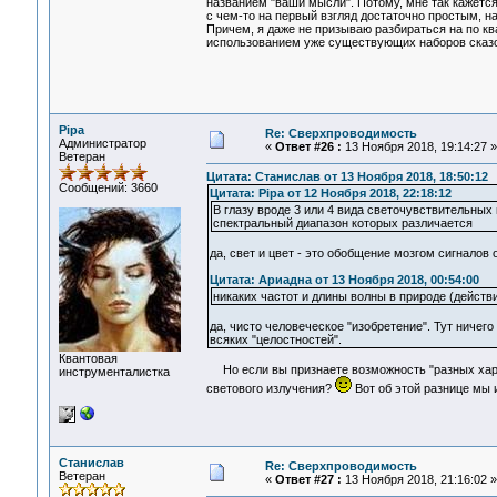
названием "ваши мысли". Потому, мне так кажется
с чем-то на первый взгляд достаточно простым, н
Причем, я даже не призываю разбираться на по к
использованием уже существующих наборов сказо
Pipa
Re: Сверхпроводимость
Администратор
«
Ответ #26 :
13 Ноября 2018, 19:14:27 »
Ветеран
Цитата: Станислав от 13 Ноября 2018, 18:50:12
Сообщений: 3660
Цитата: Pipa от 12 Ноября 2018, 22:18:12
В глазу вроде 3 или 4 вида светочувствительных 
спектральный диапазон которых различается
да, свет и цвет - это обобщение мозгом сигналов
Цитата: Ариадна от 13 Ноября 2018, 00:54:00
никаких частот и длины волны в природе (дейст
да, чисто человеческое "изобретение". Тут ничег
всяких "целостностей".
Квантовая
Но если вы признаете возможность "разных харак
инструменталистка
светового излучения?
Вот об этой разнице мы и
Станислав
Re: Сверхпроводимость
Ветеран
«
Ответ #27 :
13 Ноября 2018, 21:16:02 »