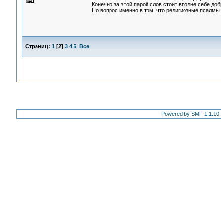
Конечно за этой парой слов стоит вполне себе до
Но вопрос именно в том, что религиозные псалмы 
Страниц:
1
[
2
]
3
4
5
Все
Powered by SMF 1.1.10