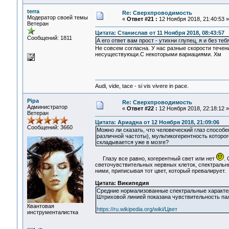
terra
Re: Сверхпроводимость
Модератор своей темы
«
Ответ #21 :
12 Ноября 2018, 21:40:53 »
Ветеран
Цитата: Станислав от 11 Ноября 2018, 08:43:57
Сообщений: 1811
А его ответ вам прост - утихни глупец, я и без теб
Не совсем согласна. У нас разные скорости тече
несуществующи.С некоторыми вариациями. Хм
Audi, vide, tace - si vis vivere in pace.
Pipa
Re: Сверхпроводимость
Администратор
«
Ответ #22 :
12 Ноября 2018, 22:18:12 »
Ветеран
Цитата: Ариадна от 12 Ноября 2018, 21:09:06
Сообщений: 3660
Можно ли сказать, что человеческий глаз способе
различной частоты), мультикогерентность которо
складывается уже в мозге?
Глазу все равно, когерентный свет или нет
. 
светочувствительных нервных клеток, спектральн
ними, приписывая тот цвет, который превалирует.
Цитата: Википедия
Средние нормализованные спектральные характер
Штриховой линией показана чувствительность па
Квантовая
https://ru.wikipedia.org/wiki/Цвет
инструменталистка