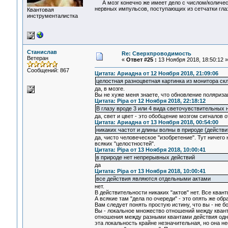
А мозг конечно же имеет дело с числом/количест
нервных импульсов, поступающих из сетчатки гла
Квантовая
инструменталистка
Станислав
Re: Сверхпроводимость
Ветеран
«
Ответ #25 :
13 Ноября 2018, 18:50:12 »
Сообщений: 867
Цитата: Ариадна от 12 Ноября 2018, 21:09:06
целостная разноцветная картинка из монитора ск
да, в мозге.
Вы не хуже меня знаете, что обновление поляриза
Цитата: Pipa от 12 Ноября 2018, 22:18:12
В глазу вроде 3 или 4 вида светочувствительных
да, свет и цвет - это обобщение мозгом сигналов 
Цитата: Ариадна от 13 Ноября 2018, 00:54:00
никаких частот и длины волны в природе (действ
да, чисто человеческое "изобретение". Тут ничег
всяких "целостностей".
Цитата: Pipa от 13 Ноября 2018, 10:00:41
в природе нет непрерывных действий
да
Цитата: Pipa от 13 Ноября 2018, 10:00:41
все действия являются отдельными актами
нет.
В действительности никаких "актов" нет. Все кван
А всякие там "дела по очереди" - это опять же обра
Вам следует понять простую истину, что вы - не бо
Вы - локальное множество отношений между кванта
отношения между разными квантами действия одной
эта локальность крайне незначительная, но она н