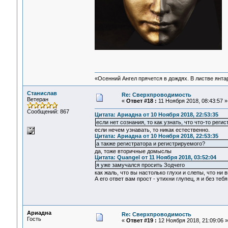
«Осенний Ангел прячется в дождях. В листве янтарн
Станислав
Re: Сверхпроводимость
Ветеран
«
Ответ #18 :
11 Ноября 2018, 08:43:57 »
Сообщений: 867
Цитата: Ариадна от 10 Ноября 2018, 22:53:35
если нет сознания, то как узнать, что что-то реги
если нечем узнавать, то никак естественно.
Цитата: Ариадна от 10 Ноября 2018, 22:53:35
а также регистратора и регистрируемого?
да, тоже вторичные домыслы
Цитата: Quangel от 11 Ноября 2018, 03:52:04
я уже замучался просить Зодчего
как жаль, что вы настолько глухи и слепы, что ни 
А его ответ вам прост - утихни глупец, я и без теб
Ариадна
Re: Сверхпроводимость
Гость
«
Ответ #19 :
12 Ноября 2018, 21:09:06 »