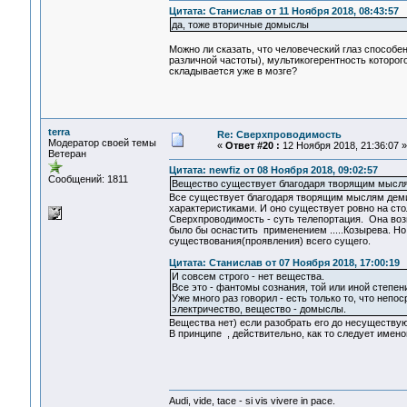
Цитата: Станислав от 11 Ноября 2018, 08:43:57
да, тоже вторичные домыслы
Можно ли сказать, что человеческий глаз способен
различной частоты), мультикогерентность которог
складывается уже в мозге?
terra
Re: Сверхпроводимость
Модератор своей темы
«
Ответ #20 :
12 Ноября 2018, 21:36:07 »
Ветеран
Цитата: newfiz от 08 Ноября 2018, 09:02:57
Сообщений: 1811
Вещество существует благодаря творящим мысл
Все существует благодаря творящим мыслям демиу
характеристиками. И оно существует ровно на стол
Сверхпроводимость - суть телепортация. Она воз
было бы оснастить применением .....Козырева. Н
существования(проявления) всего сущего.
Цитата: Станислав от 07 Ноября 2018, 17:00:19
И совсем строго - нет вещества.
Все это - фантомы сознания, той или иной степен
Уже много раз говорил - есть только то, что неп
электричество, вещество - домыслы.
Вещества нет) если разобрать его до несуществую
В принципе , действительно, как то следует именов
Audi, vide, tace - si vis vivere in pace.