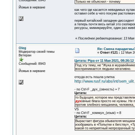
Сообщений: 8943
Только не объяснил - почему
Йожык в нирване
как чего где касается невидимых кулак
оставил себе а чего похуже растолмачи
первый китайский западник-диссидент 
а теперь почти весь китай это скопир
ресурсы, мимикрируйте, один раз жив
«
Последнее редактирование: 13 Мая 2
Oleg
Re: Смена парадигмы
Модератор своей темы
«
Ответ #121 :
12 Мая 20
Ветеран
Цитата: Pipa от 11 Мая 2021, 08:26:12
Сообщений: 8943
Под эту тему, не "Жука в муравейнике"
воспринимается людьми негативно.
Йожык в нирване
откуда есть пошла улитка
http://www.rusf.ru/abs/int/sem_ulit
- по Ctrl-F _дух_(овность) = 7
Цитата:
то Будущее, которое мы представлял
дух
овные блага просто не нужны. Не п
против злобного мещанина, человека
VS
- по Ctrl-F _коммун_(изьм) = 8
Цитата:
Вырастает фигура обывателя-мещанин
изображать в «Попытке к бегству», «Т
какой-то неприятный непрозрачный тум