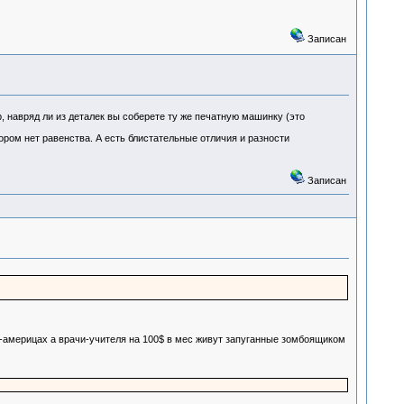
Записан
, навряд ли из деталек вы соберете ту же печатную машинку (это
ором нет равенства. А есть блистательные отличия и разности
Записан
х-америцах а врачи-учителя на 100$ в мес живут запуганные зомбоящиком