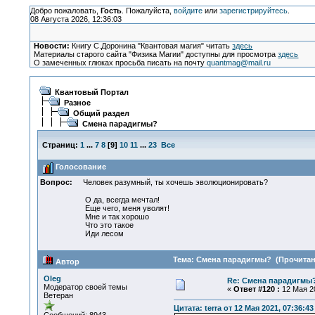
Добро пожаловать,
Гость
. Пожалуйста,
войдите
или
зарегистрируйтесь
.
08 Августа 2026, 12:36:03
Новости:
Книгу С.Доронина "Квантовая магия" читать
здесь
Материалы старого сайта "Физика Магии" доступны для просмотра
здесь
О замеченных глюках просьба писать на почту
quantmag@mail.ru
Квантовый Портал
Разное
Общий раздел
Смена парадигмы?
Страниц:
1
...
7
8
[
9
]
10
11
...
23
Все
Голосование
Вопрос:
Человек разумный, ты хочешь эволюционировать?
О да, всегда мечтал!
Еще чего, меня уволят!
Мне и так хорошо
Что это такое
Иди лесом
Тема: Смена парадигмы? (Прочитано
Автор
Oleg
Re: Смена парадигмы
Модератор своей темы
«
Ответ #120 :
12 Мая 20
Ветеран
Цитата: terra от 12 Мая 2021, 07:36:43