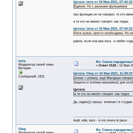
Цитата: terra от 16 Мая 2021, 07:44:32
Единое. Но с разными функциями)
про функции он не говорил. те кто име
а те кто не имеют говорят. как терра
Цитата: terra от 16 Мая 2021, 07:44:32
Нога нужна ,просто необходима. Но не
равна. если она ква-нога . и любит хо
terra
Re: Смена парадигмы
Модератор своей темы
«
Ответ #126 :
16 Мая 20
Ветеран
Цитата: Oleg от 16 Мая 2021, 11:28:33
Сообщений: 1811
атман = атману. ещё Махарши говори
Защита от взлома прошивки)) для осо
Цитата:
а те кто не имеют говорят. как терра
Да ,ладно))) прошу копипаст в студию 
Audi, vide, tace - si vis vivere in pace.
Oleg
Re: Смена парадигмы
Модератор своей темы