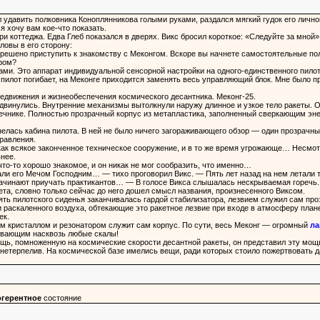
ыл удавить полковника Коноплянникова голыми руками, раздался мягкий гудок его лично
я хочу вам кое-что показать.
ри коттеджа. Едва Глеб показался в дверях. Викс бросил короткое: «Следуйте за мной»
ловы в его сторону:
решено приступить к знакомству с Меконгом. Вскоре вы начнете самостоятельные по
ором?
ами. Это аппарат индивидуальной сенсорной настройки на одного-единственного пилота
пилот погибает, на Меконге приходится заменять весь управляющий блок. Мне было пр
едвижения и жизнеобеспечения космического десантника. Меконг-25.
аздвинулись. Внутренние механизмы вытолкнули наружу длинное и узкое тело ракеты. 
речнике. Полностью прозрачный корпус из метапластика, заполненный сверкающим эне
нелась кабина пилота. В ней не было ничего загораживающего обзор — один прозрачны
равления.
как всякое законченное техническое сооружение, и в то же время угрожающе… Несмо
нее.
то-то хорошо знакомое, и он никак не мог сообразить, что именно…
и его Мечом Господним… — тихо проговорил Викс. — Пять лет назад на нем летали т
начинают приучать практикантов… — В голосе Викса слышалась нескрываемая горечь.
кета, словно только сейчас до него дошел смысл названия, произнесенного Виксом.
оять пилотского сиденья заканчивалась гардой стабилизатора, лезвием служил сам п
и раскаленного воздуха, обтекающие это ракетное лезвие при входе в атмосферу план
ек.
 кристаллом и резонатором служит сам корпус. По сути, весь Меконг — огромный
ла
ивающим насквозь любые скалы!
щь, помноженную на космические скорости десантной ракеты, он представил эту мощь
 нетерпелив. На космической базе имелись вещи, ради которых стоило пожертвовать 
огерентное
состояние