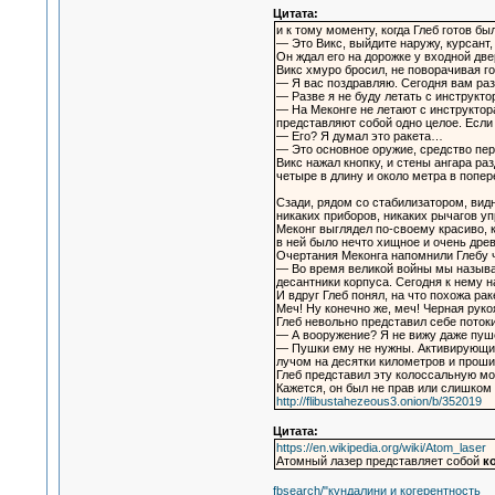
Цитата:
и к тому моменту, когда Глеб готов б
— Это Викс, выйдите наружу, курсант, 
Он ждал его на дорожке у входной две
Викс хмуро бросил, не поворачивая го
— Я вас поздравляю. Сегодня вам раз
— Разве я не буду летать с инструкт
— На Меконге не летают с инструктор
представляют собой одно целое. Если 
— Его? Я думал это ракета…
— Это основное оружие, средство пер
Викс нажал кнопку, и стены ангара р
четыре в длину и около метра в попе
Сзади, рядом со стабилизатором, вид
никаких приборов, никаких рычагов уп
Меконг выглядел по-своему красиво, 
в ней было нечто хищное и очень древ
Очертания Меконга напомнили Глебу ч
— Во время великой войны мы называл
десантники корпуса. Сегодня к нему 
И вдруг Глеб понял, на что похожа ра
Меч! Ну конечно же, меч! Черная рук
Глеб невольно представил себе поток
— А вооружение? Я не вижу даже пуш
— Пушки ему не нужны. Активирующим
лучом на десятки километров и прош
Глеб представил эту колоссальную мо
Кажется, он был не прав или слишком
http://flibustahezeous3.onion/b/352019
Цитата:
https://en.wikipedia.org/wiki/Atom_laser
Атомный лазер представляет собой
к
fbsearch/"кундалини и когерентность