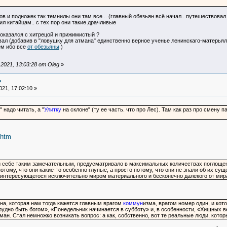
ов и подножек так темнилы они там все .. (главный обезьян всё начал.. путешествовал
л китайцам.. с тех пор они такие драчливые
оказался с хитрецой и прижимистый ?
овал (добавив в "ловушку для атмана" единственно верное ученье ленинскаго-матерьял
ём ибо все
от обезьяны
)
021, 13:03:28 от Oleg
»
?
21, 17:02:10 »
 надо читать, а "
Улитку
на склоне" (ту ее часть. что про Лес). Там как раз про смену 
.htm
и себе таким замечательным, предусматривало в максимальных количествах поглощ
отому, что они какие-то особенно глупые, а просто потому, что они не знали об их су
, интересующегося исключительно миром материального и бесконечно далекого от ми
а, которая нам тогда кажется главным врагом
коммун
изма, врагом номер один, и кот
рудно быть богом», «Понедельник начинается в субботу» и, в особенности, «Хищных в
ан. Стал немножко возникать вопрос: а как, собственно, вот те реальные люди, котор