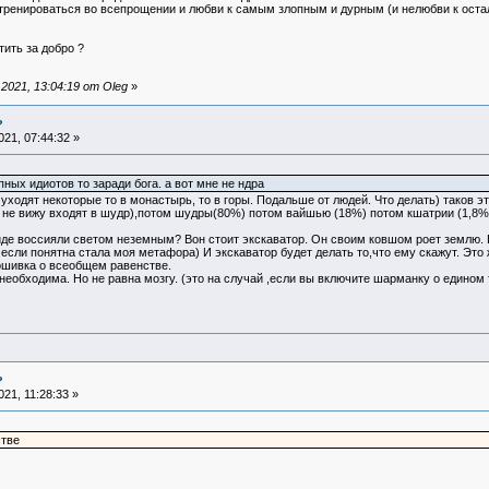
 тренироваться во всепрощении и любви к самым злопным и дурным (и нелюбви к ос
тить за добро ?
021, 13:04:19 от Oleg
»
?
21, 07:44:32 »
пных идиотов то заради бога. а вот мне не ндра
 уходят некоторые то в монастырь, то в горы. Подальше от людей. Что делать) таков э
 не вижу входят в шудр),потом шудры(80%) потом вайшью (18%) потом кшатрии (1,8%)
иде воссияли светом неземным? Вон стоит экскаватор. Он своим ковшом роет землю. 
у если понятна стала моя метафора) И экскаватор будет делать то,что ему скажут. Это 
рошивка о всеобщем равенстве.
 необходима. Но не равна мозгу. (это на случай ,если вы включите шарманку о едином
?
21, 11:28:33 »
тве