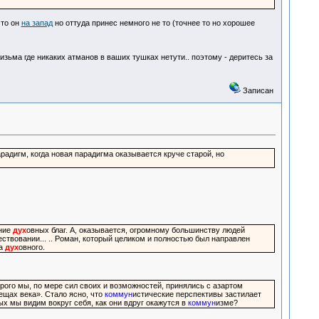
 то он
на запад
но оттуда принес немного не то (точнее то но хорошее
изьма где никаких атманов в ваших тушках нетути.. поэтому - деритесь за
Записан
парадигм, когда новая парадигма оказывается круче старой, но
ение
дух
овных благ. А, оказывается, огромному большинству людей
ществовании... .. Роман, который целиком и полностью был направлен
ра
дух
овного.
орого мы, по мере сил своих и возможностей, принялись с азартом
ещах века». Стало ясно, что
коммун
истические перспективы застилает
ых мы видим вокруг себя, как они вдруг окажутся в
коммун
изме?