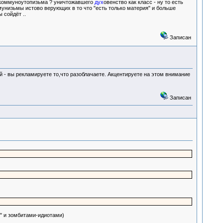
 коммуноутопизьма ? уничтожавшего
дух
овенство как класс - ну то есть
мунизьмы истово верующих в то что "есть только материя" и больше
 сойдёт ..
Записан
й - вы рекламируете то,что разоблачаете. Акцентируете на этом внимание
Записан
и" и зомбитами-идиотами)