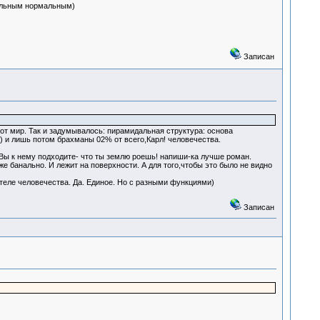
тальным нормальным)
Записан
тот мир. Так и задумывалось: пирамидальная структура: основа
 и лишь потом брахманы 02% от всего,Карл! человечества.
Вы к нему подходите- что ты землю роешь! напиши-ка лучше роман.
же банально. И лежит на поверхности. А для того,чтобы это было не видно
 теле человечества. Да. Единое. Но с разными функциями)
Записан