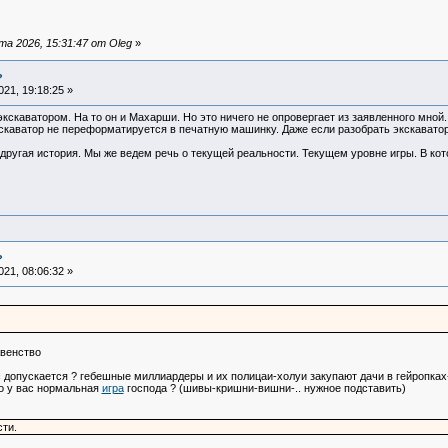
а 2026, 15:31:47 от Oleg
»
?
21, 19:18:25 »
скаватором. На то он и Махарши. Но это ничего не опровергает из заявленного мной.
кскаватор не переформатируется в печатную машинку. Даже если разобрать экскаватор
другая история. Мы же ведем речь о текущей реальности. Текущем уровне игры. В кот
?
21, 08:06:32 »
авенство
с допускается ? гебешные миллиардеры и их полицаи-холуи закупают дачи в гейропка
о у вас нормальная
игра
господа ? (шивы-кришни-вишни-.. нужное подставить)
ти.