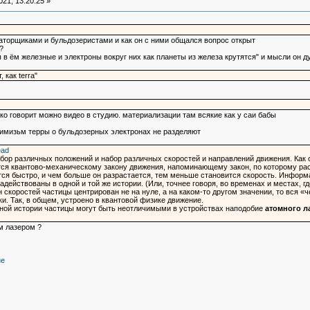
21, 13:20:25 »
торщиками и бульдозеристами и как он с ними общался вопрос открыт
?
ы в ём железные и электроны вокруг них как планеты из железа крутятся" и мысли он д
 как terra"
ько говорит можно видео в студию. материализации там всякие как у саи бабы
симизьм терры о бульдозерных электронах не разделяют
ead
набор различных положений и набор различных скоростей и направлений движения. Как
ся квантово-механическому закону движения, напоминающему закон, по которому раст
ся быстро, и чем больше он разрастается, тем меньше становится скорость. Информац
задействованы в одной и той же истории. (Или, точнее говоря, во временах и местах, г
н скоростей частицы центрирован не на нуле, а на каком-то другом значении, то вся «
и. Так, в общем, устроено в квантовой физике движение.
одной истории частицы могут быть неотличимыми в устройствах наподобие
атомного л
м лазером ?
не