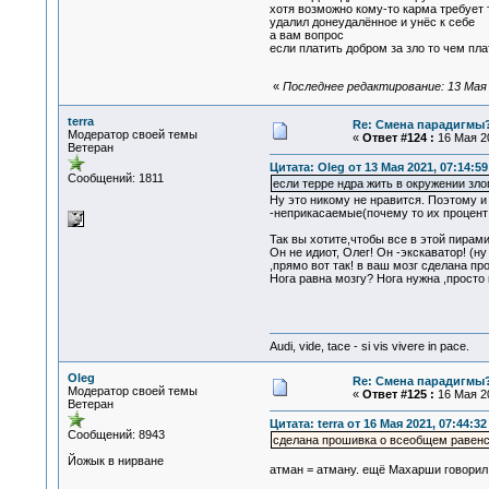
хотя возможно кому-то карма требует
удалил донеудалённое и унёс к себе
а вам вопрос
если платить добром за зло то чем пла
«
Последнее редактирование: 13 Мая 2
terra
Re: Смена парадигмы
Модератор своей темы
«
Ответ #124 :
16 Мая 20
Ветеран
Цитата: Oleg от 13 Мая 2021, 07:14:59
Сообщений: 1811
если терре ндра жить в окружении зло
Ну это никому не нравится. Поэтому и
-неприкасаемые(почему то их процент
Так вы хотите,чтобы все в этой пирам
Он не идиот, Олег! Он -экскаватор! (н
,прямо вот так! в ваш мозг сделана п
Нога равна мозгу? Нога нужна ,просто
Audi, vide, tace - si vis vivere in pace.
Oleg
Re: Смена парадигмы
Модератор своей темы
«
Ответ #125 :
16 Мая 20
Ветеран
Цитата: terra от 16 Мая 2021, 07:44:32
Сообщений: 8943
сделана прошивка о всеобщем равенс
Йожык в нирване
атман = атману. ещё Махарши говорил