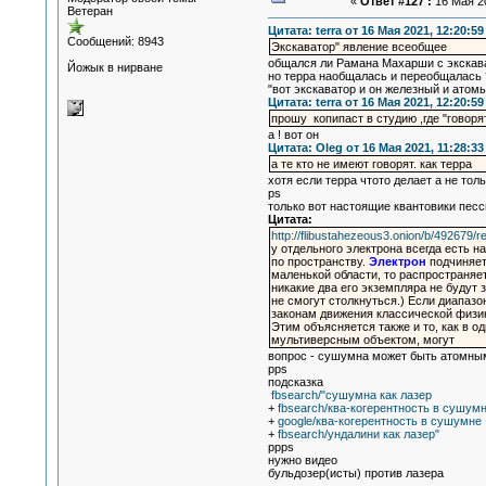
«
Ответ #127 :
16 Мая 20
Ветеран
Цитата: terra от 16 Мая 2021, 12:20:59
Сообщений: 8943
Экскаватор" явление всеобщее
общался ли Рамана Махарши с экскава
Йожык в нирване
но терра наобщалась и переобщалась 
"вот экскаватор и он железный и атом
Цитата: terra от 16 Мая 2021, 12:20:59
прошу копипаст в студию ,где "говорят,
а ! вот он
Цитата: Oleg от 16 Мая 2021, 11:28:33
а те кто не имеют говорят. как терра
хотя если терра чтото делает а не тол
ps
только вот настоящие квантовики пес
Цитата:
http://flibustahezeous3.onion/b/492679/r
у отдельного электрона всегда есть 
по пространству.
Электрон
подчиняет
маленькой области, то распространяет
никакие два его экземпляра не будут 
не смогут столкнуться.) Если диапазо
законам движения классической физик
Этим объясняется также и то, как в 
мультиверсным объектом, могут
вопрос - сушумна может быть атомны
pps
подсказка
fbsearch/"сушумна как лазер
+
fbsearch/ква-когерентность в сушум
+
google/ква-когерентность в сушумне
+
fbsearch/ундалини как лазер"
ppps
нужно видео
бульдозер(исты) против лазера