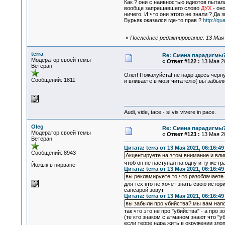
Как ? они с наивностью идиотов пытал
вообще запрещавшего слово
ДУХ
- он
ничего. И что они этого не знали ? Да 
Бурьяк оказался где-то прав ?
http://q
«
Последнее редактирование: 13 Мая 2
terra
Re: Смена парадигмы
Модератор своей темы
«
Ответ #122 :
13 Мая 20
Ветеран
Олег! Пожалуйста! не надо здесь черн
Сообщений: 1811
и вливаете в мозг читателю( вы забыл
Audi, vide, tace - si vis vivere in pace.
Oleg
Re: Смена парадигмы
Модератор своей темы
«
Ответ #123 :
13 Мая 20
Ветеран
Цитата: terra от 13 Мая 2021, 06:16:49
Сообщений: 8943
Акцентируете на этом внимание и вли
чтоб он не наступал на одну и ту же г
Йожык в нирване
Цитата: terra от 13 Мая 2021, 06:16:49
вы рекламируете то,что разоблачаете
для тех кто не хочет знать свою истори
сансарой зовут
Цитата: terra от 13 Мая 2021, 06:16:49
вы забыли про убийства? мы вам нап
так что это не про "убийства" - а про 
(те кто знаком с атманом знают что "у
если терре ндра жить в окружении злоп