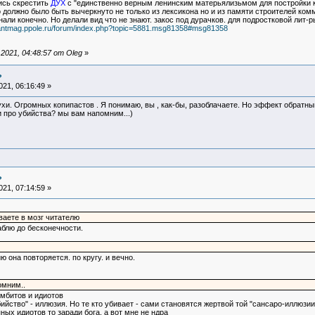
ись скрестить
ДУХ
с "единственно верным ленинским матерьялизьмом для постройки
о должно было быть вычеркнуто не только из лексикона но и из памяти строителей ком
знали конечно. Но делали вид что не знают. закос под дурачков. для подростковой лит-ры
uantmag.ppole.ru/forum/index.php?topic=5881.msg81358#msg81358
021, 04:48:57 от Oleg
»
?
21, 06:16:49 »
ухи. Огромных копипастов . Я понимаю, вы , как-бы, разоблачаете. Но эффект обратны
и про убийства? мы вам напомним...)
?
21, 07:14:59 »
ваете в мозг читателю
раблю до бесконечности.
ю она повторяется. по кругу. и вечно.
омним..
зомбитов и идиотов
бийство" - иллюзия. Но те кто убивает - сами становятся жертвой той "сансаро-иллюзи
ных идиотов то заради бога. а вот мне не ндра