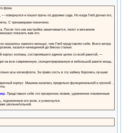
го фона.
, — повернулся и пошел прочь по дорожке сада. Но когда Глеб догнал его,
леты. С тренажерами покончено.
. После того как настройка заканчивается, пилот и механизм
иказано показать вам его.
Оно оказалось намного меньше, чем Глеб представлял себе. Всего метра
рганом, казался начищенной до блеска сталью.
й корпус колпака, составлявшего единое целое со всей ракетой, —
тря на всю современную, сконцентрированную в небольшой ракете мощь,
олько асы космофлота. За право сесть в эту кабину боролись лучшие
розрачный корпус. Машина казалась предельно функциональной и грозной…
еты.
зер
. Представьте себе это прозрачное лезвие, удлиненное плазменным
, подчиненную его воле, и усмехнулся.
даже увольнительной.