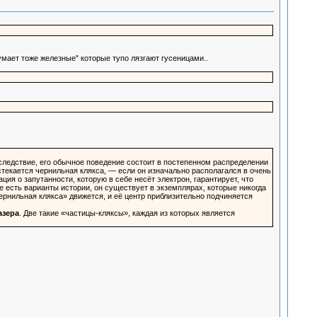
умает тоже железные" которые тупо лязгают гусеницами..
 следствие, его обычное поведение состоит в постепенном распределении
екается чернильная клякса, — если он изначально располагался в очень
ия о запутанности, которую в себе несёт электрон, гарантирует, что
де есть варианты истории, он существует в экземплярах, которые никогда
чернильная клякса» движется, и её центр приблизительно подчиняется
азера
. Две такие «частицы-кляксы», каждая из которых является