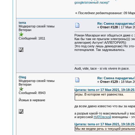
google/атомный лазер"
«
Последнее редактирование: 09 Март
terra
Re: Смена парадигмы
Модератор своей темы
«
Ответ #128 :
17 Мая 20
Ветеран
Роман Махарши мог общаться даже с эк
Сообщений: 1811
Как бы там не прыгали электроны))) э
аллегория) Ахтунг! АЛЛЕГОРИЯ))
Это под силу лишь демиургам) Но это-
потенцеалов. Так задумывалось.
Audi, vide, tace - si vis vivere in pace.
Oleg
Re: Смена парадигмы
Модератор своей темы
«
Ответ #129 :
18 Мая 20
Ветеран
Цитата: terra от 17 Мая 2021, 19:18:25
Сообщений: 8943
игры. В котором нет равенства.
Йожык в нирване
да всем давно известно что вы за нар
а разрыв какой-то максимальный у ва
и агрессией
НАТОвской
военщины - эт
Цитата: terra от 17 Мая 2021, 19:18:25
Мы же ведем речь о текущей реальнос