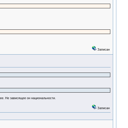
Записан
бщее. Не зависящее он национальности.
Записан