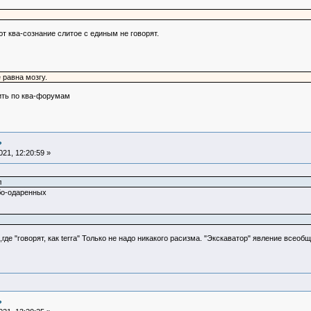
ют ква-сознание слитое с единым не говорят.
 равна мозгу.
дить по ква-форумам
?
21, 12:20:59 »
л
бо-одаренных
,где "говорят, как terra" Только не надо никакого расизма. "Экскаватор" явление всео
?