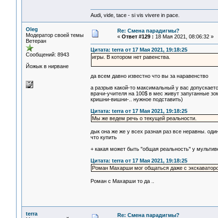
Audi, vide, tace - si vis vivere in pace.
Oleg
Re: Смена парадигмы?
Модератор своей темы
«
Ответ #129 :
18 Мая 2021, 08:06:32 »
Ветеран
Цитата: terra от 17 Мая 2021, 19:18:25
Сообщений: 8943
игры. В котором нет равенства.
Йожык в нирване
да всем давно известно что вы за наравенство
а разрыв какой-то максимальный у вас допускает
врачи-учителя на 100$ в мес живут запуганные з
кришни-вишни-.. нужное подставить)
Цитата: terra от 17 Мая 2021, 19:18:25
Мы же ведем речь о текущей реальности.
дык она же же у всех разная раз все неравны. оди
что купить
+ какая может быть "общая реальность" у мульти
Цитата: terra от 17 Мая 2021, 19:18:25
Роман Махарши мог общаться даже с экскаватором
Роман с Махарши то да ..
terra
Re: Смена парадигмы?