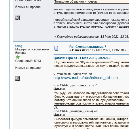
Сообщений: 8943
Только не объяснил - почему
Йожык в нирване
как чего где касается невидимых кулаков и поднож
оттуда принес немного не то (точнее то но хороше
первый китайский западник-диссидент оказался с
а теперь почти весь китай это скопировал (добав
атманов в ваших тушках нетути.. поэтому - дерит
«
Последнее редактирование: 13 Мая 2021, 13:03:
Oleg
Re: Смена парадигмы?
Модератор своей темы
«
Ответ #121 :
12 Мая 2021, 17:02:10 »
Ветеран
Цитата: Pipa от 11 Мая 2021, 08:26:12
Сообщений: 8943
Под эту тему, не "Жука в муравейнике" надо читать
новая парадигма оказывается круче старой, но в
Йожык в нирване
откуда есть пошла улитка
http://www.rusf.ru/abs/int/sem_ulit.htm
- по Ctrl-F _дух_(овность) = 7
Цитата:
то Будущее, которое мы представляли себе так
благ. А, оказывается, огромному большинству лю
потому, что они не знали об их существовании...
интересующегося исключительно миром материаль
VS
- по Ctrl-F _коммун_(изьм) = 8
Цитата:
Вырастает фигура обывателя-мещанина, которая 
сил своих и возможностей, принялись с азартом и
субботу» и, в особенности, «Хищных вещах века»