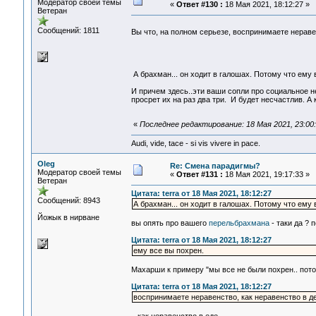
Модератор своей темы
«
Ответ #130 :
18 Мая 2021, 18:12:27 »
Ветеран
Сообщений: 1811
Вы что, на полном серьезе, воспринимаете нераве
А брахман... он ходит в галошах. Потому что ему 
И причем здесь..эти ваши сопли про социальное не
просрет их на раз два три. И будет несчастлив. А 
«
Последнее редактирование: 18 Мая 2021, 23:00:
Audi, vide, tace - si vis vivere in pace.
Oleg
Re: Смена парадигмы?
Модератор своей темы
«
Ответ #131 :
18 Мая 2021, 19:17:33 »
Ветеран
Цитата: terra от 18 Мая 2021, 18:12:27
Сообщений: 8943
А брахман... он ходит в галошах. Потому что ему 
Йожык в нирване
вы опять про вашего
перельбрахмана
- таки да ? 
Цитата: terra от 18 Мая 2021, 18:12:27
ему все вы похрен.
Махарши к примеру "мы все не были похрен.. пото
Цитата: terra от 18 Мая 2021, 18:12:27
воспринимаете неравенство, как неравенство в д