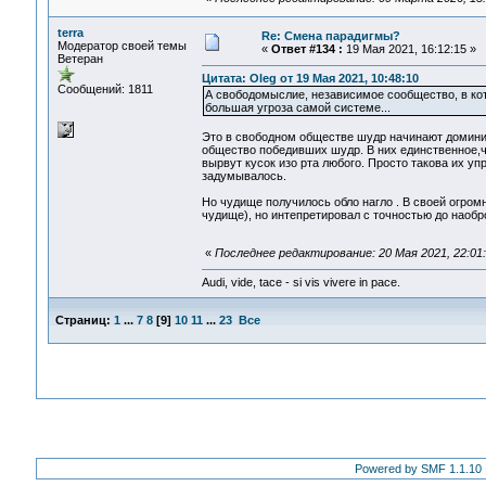
terra
Re: Смена парадигмы?
Модератор своей темы
«
Ответ #134 :
19 Мая 2021, 16:12:15 »
Ветеран
Цитата: Oleg от 19 Мая 2021, 10:48:10
Сообщений: 1811
А свободомыслие, независимое сообщество, в ко
большая угроза самой системе...
Это в свободном обществе шудр начинают домини
общество победивших шудр. В них единственное,чт
вырвут кусок изо рта любого. Просто такова их уп
задумывалось.
Но чудище получилось обло нагло . В своей огром
чудище), но интепретировал с точностью до наобро
«
Последнее редактирование: 20 Мая 2021, 22:01:
Audi, vide, tace - si vis vivere in pace.
Страниц:
1
...
7
8
[
9
]
10
11
...
23
Все
Powered by SMF 1.1.10