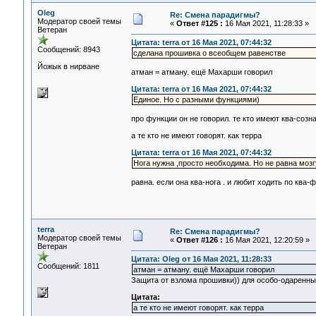
Oleg
Re: Смена парадигмы?
Модератор своей темы
«
Ответ #125 :
16 Мая 2021, 11:28:33 »
Ветеран
Цитата: terra от 16 Мая 2021, 07:44:32
Сообщений: 8943
сделана прошивка о всеобщем равенстве
Йожык в нирване
атман = атману. ещё Махарши говорил
Цитата: terra от 16 Мая 2021, 07:44:32
Единое. Но с разными функциями)
про функции он не говорил. те кто имеют ква-созн
а те кто не имеют говорят. как терра
Цитата: terra от 16 Мая 2021, 07:44:32
Нога нужна ,просто необходима. Но не равна мозг
равна. если она ква-нога . и любит ходить по ква
terra
Re: Смена парадигмы?
Модератор своей темы
«
Ответ #126 :
16 Мая 2021, 12:20:59 »
Ветеран
Цитата: Oleg от 16 Мая 2021, 11:28:33
Сообщений: 1811
атман = атману. ещё Махарши говорил
Защита от взлома прошивки)) для особо-одаренны
Цитата:
а те кто не имеют говорят. как терра