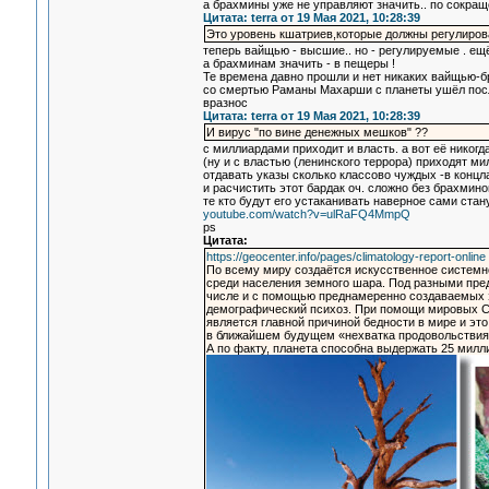
а брахмины уже не управляют значить.. по сокра
Цитата: terra от 19 Мая 2021, 10:28:39
Это уровень кшатриев,которые должны регулиров
теперь вайщью - высшие.. но - регулируемые . е
а брахминам значить - в пещеры !
Те времена давно прошли и нет никаких вайщью-б
со смертью Раманы Махарши с планеты ушёл посл
вразнос
Цитата: terra от 19 Мая 2021, 10:28:39
И вирус "по вине денежных мешков" ??
с миллиардами приходит и власть. а вот её никогд
(ну и с властью (ленинского террора) приходят ми
отдавать указы сколько классово чуждых -в концла
и расчистить этот бардак оч. сложно без брахмино
те кто будут его устаканивать наверное сами ста
youtube.com/watch?v=ulRaFQ4MmpQ
ps
Цитата:
https://geocenter.info/pages/climatology-report-online
По всему миру создаётся искусственное системн
среди населения земного шара. Под разными пре
числе и с помощью преднамеренно создаваемых 
демографический психоз. При помощи мировых С
является главной причиной бедности в мире и это
в ближайшем будущем «нехватка продовольствия,
А по факту, планета способна выдержать 25 милл