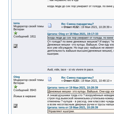
.. как неравенство в еде
когда люди до сих пор умирают от голода. по вине 
terra
Re: Смена парадигмы?
Модератор своей темы
«
Ответ #132 :
19 Мая 2021, 10:28:39 »
Ветеран
Цитата: Oleg от 18 Мая 2021, 19:17:33
Сообщений: 1811
когда люди до сих пор умирают от голода. по вине
От голода? по вине денежных мешков? И вирус "п
Денежные мешки -это купцы. Вайшью. Они еду изо 
все уже обсуждали. Но еще раз -вайшью не имеют
деятельность вайшью высших(денежные мешки), ср
кшатрии.
Audi, vide, tace - si vis vivere in pace.
Oleg
Re: Смена парадигмы?
Модератор своей темы
«
Ответ #133 :
19 Мая 2021, 10:48:10 »
Ветеран
Цитата: terra от 19 Мая 2021, 10:28:39
Сообщений: 8943
Денежные мешки -это купцы. Вайшью. Они еду изо 
А энкавэдэшники тогда хто ? вооружённыя невид
Йожык в нирване
строя под вывеской ленинизьма-утопизьма-коммуни
отменены ? купцов - в расход. они классово чужды
а всем несогласным дверные ручки и трусы напшик
Цитата: terra от 19 Мая 2021, 10:28:39
Управляют кшатрии.