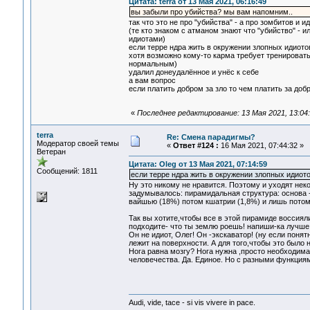
Цитата: terra от 13 Мая 2021, 06:16:49
вы забыли про убийства? мы вам напомним..
так что это не про "убийства" - а про зомбитов и и
(те кто знаком с атманом знают что "убийство" - 
идиотами)
если терре ндра жить в окружении злопных идиотов
хотя возможно кому-то карма требует тренироват
нормальным)
удалил донеудалённое и унёс к себе
а вам вопрос
если платить добром за зло то чем платить за добр
«
Последнее редактирование: 13 Мая 2021, 13:04:
terra
Re: Смена парадигмы?
Модератор своей темы
«
Ответ #124 :
16 Мая 2021, 07:44:32 »
Ветеран
Цитата: Oleg от 13 Мая 2021, 07:14:59
Сообщений: 1811
если терре ндра жить в окружении злопных идиотов
Ну это никому не нравится. Поэтому и уходят неко
задумывалось: пирамидальная структура: основа 
вайшью (18%) потом кшатрии (1,8%) и лишь потом
Так вы хотите,чтобы все в этой пирамиде воссия
подходите- что ты землю роешь! напиши-ка лучше
Он не идиот, Олег! Он -экскаватор! (ну если поня
лежит на поверхности. А для того,чтобы это было 
Нога равна мозгу? Нога нужна ,просто необходима.
человечества. Да. Единое. Но с разными функция
Audi, vide, tace - si vis vivere in pace.