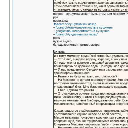
приблизительно подчиняется законам движения кл
Этим объясняется также и то, как в одной истор
«частицы-кляксы», каждая из которых является 
вопрос - сушумна может быть атомным лазером ?
pps
подсказка
fbsearch/"сушумна как лазер
+
fbsearch/ква-когерентность в сушумне
+
google/ква-когерентность в сушумне
+
fbsearch/ундалини как лазер"
ppps
нужно видео
бульдозер(исты) против лазера
Цитата:
и к тому моменту, когда Глеб готов был удавить 
— Это Викс, выйдите наружу, курсант, я хочу вам 
Он ждал его на дорожке у входной двери коттеджа
пошел прочь по дорожке сада. Но когда Глеб догна
— Я вас поздравляю. Сегодня вам разрешено прис
тренажерами покончено.
— Разве я не буду летать с инструктором?
— На Меконге не летают с инструкторами. Это апп
настройка заканчивается, пилот и механизм предс
управляющий блок. Мне было приказано показать 
— Его? Я думал это ракета…
— Это основное оружие, средство передвижения и
Викс нажал кнопку, и стены ангара раздвинулись
намного меньше, чем Глеб представлял себе. Все
метапластика, заполненный сверкающим энергано
Сзади, рядом со стабилизатором, виднелась каби
составлявшего единое целое со всей ракетой, — 
Меконг выглядел по-своему красиво, как всякое 
современную, сконцентрированную в небольшой р
Очертания Меконга напомнили Глебу что-то хорош
— Во время великой войны мы называли его Мечо