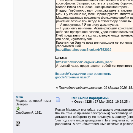
космофлота. За право сесть в эту кабину бороли
голосе Викса слышалась нескрываемая горечь.
И вдруг Глеб понял, на что похожа ракета, словн
Меч! Ну конечно же, меч! Черная рукоять пилотск
Машина казалась предельно функциональной и гр
ракетное лезвие при входе в атмосферу планеты.
— А вооружение? Я не вижу даже пушек.
— Пушки ему не нужны. Активирующим кристаллом
себе это прозрачное лезвие, удлиненное плазме
Глеб представил эту колоссальную мощь, помнож
его воле, и усмехнулся.
Кажется, он был не прав или слишком нетерпелив
увольнительной.
http://flibustahezeous3.onion/b/352019
Цитата:
https://en.wikipedia.org/wiki/Atom_laser
Атомный лазер представляет собой
когерентное
fbsearch/"кундалини и когерентность
google/атомный лазер"
«
Последнее редактирование: 09 Марта 2026, 15:
terra
Re: Смена парадигмы?
Модератор своей темы
«
Ответ #128 :
17 Мая 2021, 19:18:25 »
Ветеран
Роман Махарши мог общаться даже с экскаватором.
Сообщений: 1811
Как бы там не прыгали электроны))) экскаватор н
деталек вы соберете ту же печатную машинку (эт
Это под силу лишь демиургам) Но это-другая исто
равенства. А есть блистательные отличия и разно