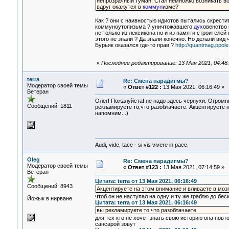
непрозрачный туман. Стал немножко возникать воп
вдруг окажутся в
коммун
изме?
Как ? они с наивностью идиотов пытались скрести
коммуноутопизьма ? уничтожавшего
дух
овенство 
не только из лексикона но и из памяти строителей
этого не знали ? Да знали конечно. Но делали вид ч
Бурьяк оказался где-то прав ?
http://quantmag.ppo
«
Последнее редактирование: 13 Мая 2021, 04:48:
terra
Re: Смена парадигмы?
Модератор своей темы
«
Ответ #122 :
13 Мая 2021, 06:16:49 »
Ветеран
Олег! Пожалуйста! не надо здесь чернухи. Огромны
Сообщений: 1811
рекламируете то,что разоблачаете. Акцентируете 
напомним...)
Audi, vide, tace - si vis vivere in pace.
Oleg
Re: Смена парадигмы?
Модератор своей темы
«
Ответ #123 :
13 Мая 2021, 07:14:59 »
Ветеран
Цитата: terra от 13 Мая 2021, 06:16:49
Сообщений: 8943
Акцентируете на этом внимание и вливаете в моз
чтоб он не наступал на одну и ту же граблю до бес
Йожык в нирване
Цитата: terra от 13 Мая 2021, 06:16:49
вы рекламируете то,что разоблачаете
для тех кто не хочет знать свою историю она повтор
сансарой зовут