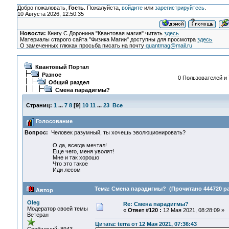
Добро пожаловать,
Гость
. Пожалуйста,
войдите
или
зарегистрируйтесь
.
10 Августа 2026, 12:50:35
Новости:
Книгу С.Доронина "Квантовая магия" читать
здесь
Материалы старого сайта "Физика Магии" доступны для просмотра
здесь
О замеченных глюках просьба писать на почту
quantmag@mail.ru
Квантовый Портал
Разное
0 Пользователей и 
Общий раздел
Смена парадигмы?
Страниц:
1
...
7
8
[
9
]
10
11
...
23
Все
Голосование
Вопрос:
Человек разумный, ты хочешь эволюционировать?
О да, всегда мечтал!
Еще чего, меня уволят!
Мне и так хорошо
Что это такое
Иди лесом
Тема: Смена парадигмы? (Прочитано 444720 ра
Автор
Oleg
Re: Смена парадигмы?
Модератор своей темы
«
Ответ #120 :
12 Мая 2021, 08:28:09 »
Ветеран
Цитата: terra от 12 Мая 2021, 07:36:43