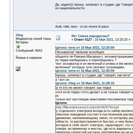
Да ,ладно))) прошу копипаст в студию ,где "говоря
он национальности.
Audi, vide, tace - si vis vivere in pace.
Oleg
Re: Смена парадигмы?
Модератор своей темы
«
Ответ #127 :
16 Мая 2021, 13:20:25 »
Ветеран
Цитата: terra от 16 Мая 2021, 12:20:59
Сообщений: 8943
Экскаватор" явление всеобщее
общался ли Рамана Махарши с экскаваторщиками и
Йожык в нирване
но терра наобщалась и переобщалась ?
"вот экскаватор и он железный и атомы в ём желез
железные" которые тупо лязгают гусеницами..
Цитата: terra от 16 Мая 2021, 12:20:59
прошу копипаст в студию ,где "говорят, как terra"
а ! вот он
Цитата: Oleg от 16 Мая 2021, 11:28:33
а те кто не имеют говорят. как терра
хотя если терра чтото делает а не только говорит
ps
только вот настоящие квантовики пессимизьм тер
Цитата:
http://flibustahezeous3.onion/b/492679/read
у отдельного электрона всегда есть набор различ
обычное поведение состоит в постепенном распр
движения, напоминающему закон, по которому рас
области, то распространяется быстро, и чем бол
которую в себе несёт электрон, гарантирует, что 
говоря, во временах и местах, где есть варианты 
диапазон скоростей частицы центрирован не на нул