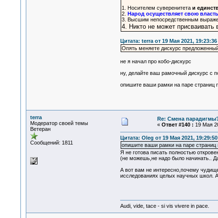
1. Носителем суверенитета
и единст
2.
Народ осуществляет свою власт
3. Высшим непосредственным выраже
4. Никто не может присваивать
Цитата: terra от 19 Мая 2021, 19:23:36
Опять меняете дискурс предложенны
не я начал про кобо-дискурс
ну, делайте ваш рамочный дискурс с 
опишите ваши рамки на паре страниц п
terra
Re: Смена парадигмы
Модератор своей темы
«
Ответ #140 :
19 Мая 20
Ветеран
Цитата: Oleg от 19 Мая 2021, 19:29:50
Сообщений: 1811
опишите ваши рамки на паре страниц 
Я не готова писать полностью откровенн
(не можешь,не надо было начинать.. Д
А вот вам не интересно,почему чудищ
исследованиях целых научных школ. А
Audi, vide, tace - si vis vivere in pace.