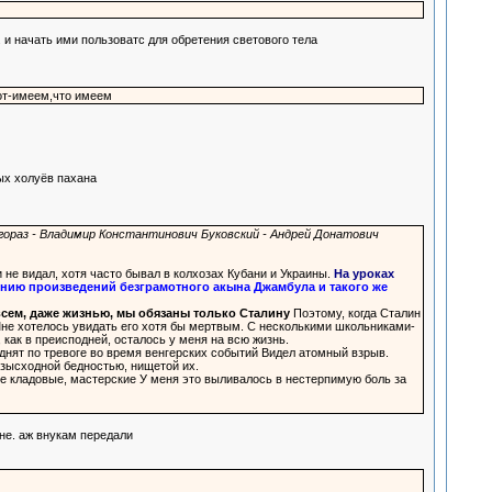
.. и начать ими пользоватс для обретения светового тела
вот-имеем,что имеем
ых холуёв пахана
огораз - Владимир Константинович Буковский - Андрей Донатович
 не видал, хотя часто бывал в колхозах Кубани и Украины.
На уроках
ению произведений безграмотного акына Джамбула и такого же
всем, даже жизнью, мы обязаны только Сталину
Поэтому, когда Сталин
Мне хотелось увидать его хотя бы мертвым. С несколькими школьниками-
, как в преисподней, осталось у меня на всю жизнь.
днят по тревоге во время венгерских событий Видел атомный взрыв.
безысходной бедностью, нищетой их.
е кладовые, мастерские У меня это выливалось в нестерпимую боль за
вне. аж внукам передали