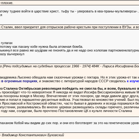
-плохие.
огатому туднее войти в царствие христ.. тьфу ты - уверовать в ква-праны-мультиверсы-
ся
 Сталин, ввел приоритет для отпрысков рабоче-крестьян при поступлении в ВУЗы. и 
 гулагах
потому как пахану кобе нужна была атомная бомба.
выкинул все равно же шудрам не пнонять да и не надо оно холопам партноменклатурн
разу вычеркнул
о [Речи подсудимых на судебных процессах 1966 - 1974] 484K - Лариса Иосифовна Б
кадемика Лысенко обещала нам сказочные урожаи с гектара. Но я этих урожа-ет так и
 в огромных порциях
, и знакомство с литературой народов СССР сводилось
к изуч
ез Сталина Октябрьская революция победить не смогла бы, и всем, буквально 
ень произойдет что-то невероятное Я никогда не видал Иосифа Виссарионовича живым 
а похороны вождя в Москву. Впечатление от этих похорон, где люди давили друг друга
мию и попал в парашютно-десантные войска. Участвовал во множестве учений. Был по
в Ярославской и Костромской областях, часто бывал в деревнях и всегда поражался 
апустении, разваливались Во многих церквах размещались склады горючего, различны
 году нам, солдатам, было прочтено Постановление ЦК о культе личности Сталина
паханом Кобой мы видим до сих пор. и они его боготворят за это на генетическом уро
 - Владимир Константинович Буковский