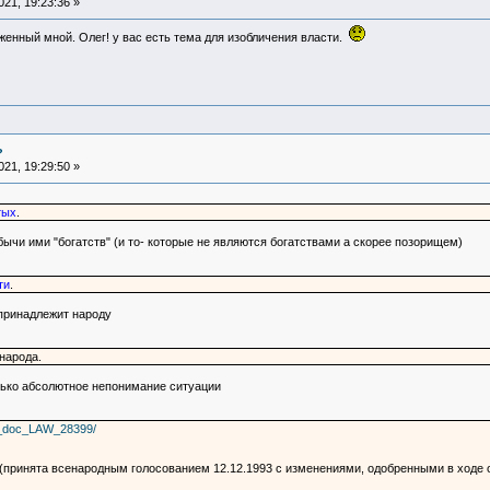
21, 19:23:36 »
енный мной. Олег! у вас есть тема для изобличения власти.
?
21, 19:29:50 »
тых
.
бычи ими "богатств" (и то- которые не являются богатствами а скорее позорищем)
ти
.
 принадлежит народу
народа.
олько абсолютное непонимание ситуации
ns_doc_LAW_28399/
(принята всенародным голосованием 12.12.1993 с изменениями, одобренными в ходе 