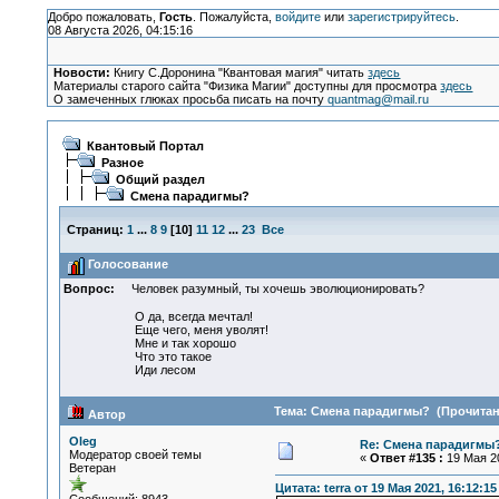
Добро пожаловать,
Гость
. Пожалуйста,
войдите
или
зарегистрируйтесь
.
08 Августа 2026, 04:15:16
Новости:
Книгу С.Доронина "Квантовая магия" читать
здесь
Материалы старого сайта "Физика Магии" доступны для просмотра
здесь
О замеченных глюках просьба писать на почту
quantmag@mail.ru
Квантовый Портал
Разное
Общий раздел
Смена парадигмы?
Страниц:
1
...
8
9
[
10
]
11
12
...
23
Все
Голосование
Вопрос:
Человек разумный, ты хочешь эволюционировать?
О да, всегда мечтал!
Еще чего, меня уволят!
Мне и так хорошо
Что это такое
Иди лесом
Тема: Смена парадигмы? (Прочитано
Автор
Oleg
Re: Смена парадигмы
Модератор своей темы
«
Ответ #135 :
19 Мая 20
Ветеран
Цитата: terra от 19 Мая 2021, 16:12:15