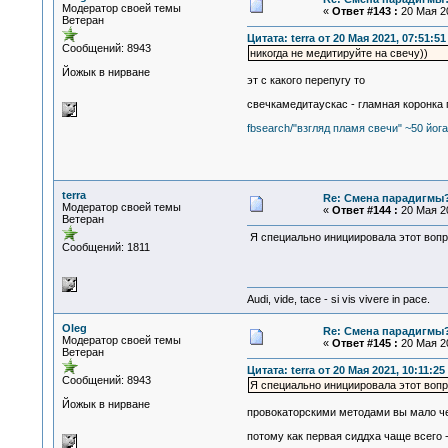
Модератор своей темы
«
Ответ #143 :
20 Мая 20
Ветеран
Цитата: terra от 20 Мая 2021, 07:51:51
Сообщений: 8943
никогда не медитируйте на свечу))
Йожык в нирване
эт с какого перепугу то
свечкамедитаускас - гламная коронка 
fbsearch/"взгляд пламя свечи" ~50 йог
terra
Re: Смена парадигмы
Модератор своей темы
«
Ответ #144 :
20 Мая 20
Ветеран
Я специально инициировала этот вопрос
Сообщений: 1811
Audi, vide, tace - si vis vivere in pace.
Oleg
Re: Смена парадигмы
Модератор своей темы
«
Ответ #145 :
20 Мая 20
Ветеран
Цитата: terra от 20 Мая 2021, 10:11:25
Сообщений: 8943
Я специально инициировала этот вопро
Йожык в нирване
провокаторскими методами вы мало че
потому как первая сиддха чаще всего 