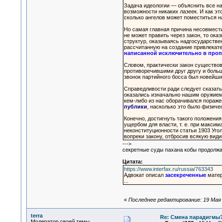
Задача идеологии — объяснить все на
возможности никаких лазеек. И как э
сколько ангелов может поместиться н
Но самая главная причина несовместим
не может править через закон, то ока
структур, оказываясь надгосударстве
рассчитанную на создание привлекате
написанной исключительно в проп
Словом, практически закон существо
противоречившими друг другу и боль
звонок партийного босса был новейш
Справедливости ради следует сказать,
оказались изначально нашим оружием п
кем-либо из нас оборачивался пораже
публики
, насколько это было физиче
Конечно, достигнуть такого положени
ущербом для власти, т. е. при максим
неконституционности статьи 1903 Угол
вопреки закону, отбросив всякую вид
--->
секретные суды пахана кобы продолж
Цитата:
https://www.interfax.ru/russia/763343
Адвокат описал
засекреченные
матер
...
«
Последнее редактирование: 19 Мая 2
terra
Re: Смена парадигмы
Модератор своей темы