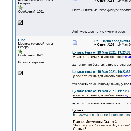
«
Ответ #138 :
19 Мая 20
Ветеран
Опять. Опять меняете дискурс предлож
Сообщений: 1811
Audi, vide, tace - si vis vivere in pace.
Oleg
Re: Смена парадигмы
Модератор своей темы
«
Ответ #139 :
19 Мая 20
Ветеран
Цитата: terra от 19 Мая 2021, 19:23:36
Сообщений: 8943
у вас есть тема для изобличения
бога
Йожык в нирване
да я ж не про богатых а про методы до
Цитата: terra от 19 Мая 2021, 19:23:36
у вас есть тема для изобличения
влас
так власть по основному закону у нас
Цитата: terra от 19 Мая 2021, 19:23:36
у вас есть тема для изобличения
слуг
ну вот что мешает так написать то. т
Цитата:
http://www.consultant.ru/document/co
Главная Документы Статья 3
"Конституция Российской Федерации" 
Статья 3