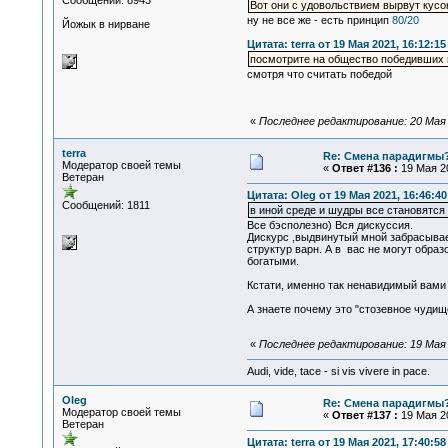
Сообщений: 8943
Вот они с удовольствием вырвут кусок
ну не все же - есть принцип
80/20
Йожык в нирване
Цитата: terra от 19 Мая 2021, 16:12:15
посмотрите на общество победивших
смотря что считать победой
«
Последнее редактирование: 20 Мая 2
terra
Re: Смена парадигмы
Модератор своей темы
«
Ответ #136 :
19 Мая 20
Ветеран
Цитата: Oleg от 19 Мая 2021, 16:46:40
Сообщений: 1811
в иной среде и шудры все становятс
Все бэсполезно) Вся дискуссия.
Дискурс ,выдвинутый мной забрасывае
структур варн. А в вас не могут обра
богатыми.
Кстати, именно так ненавидимый вами 
А знаете почему это "стозевное чудищ
«
Последнее редактирование: 19 Мая 2
Audi, vide, tace - si vis vivere in pace.
Oleg
Re: Смена парадигмы
Модератор своей темы
«
Ответ #137 :
19 Мая 20
Ветеран
Цитата: terra от 19 Мая 2021, 17:40:58