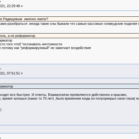
?
21, 22:29:48 »
ое Радищевым именно лаяло?
сами разобраться. иногда такие сны бывали что самые кассовые голивудские поделия 
ель, а не реформатор.
орматор
сто того чтоб "осознавать ничтожности
 потому как "реформируемый" не замечает воздействия
?
21, 07:51:51 »
форматор
иходит все быстрее. И ответы. Взаимосвязи проявляются действенно и красиво.
время затишья (каких то 70 лет) ,было временем когда он полуприкрыл свои глаза( мо
)
?