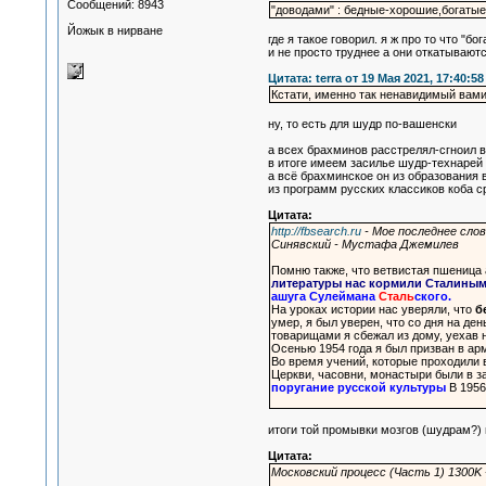
Сообщений: 8943
"доводами" : бедные-хорошие,богатые
Йожык в нирване
где я такое говорил. я ж про то что "б
и не просто труднее а они откатывают
Цитата: terra от 19 Мая 2021, 17:40:58
Кстати, именно так ненавидимый вами
ну, то есть для шудр по-вашенски
а всех брахминов расстрелял-сгноил в
в итоге имеем засилье шудр-технарей 
а всё брахминское он из образования 
из программ русских классиков коба с
Цитата:
http://fbsearch.ru
- Мое последнее слов
Синявский - Мустафа Джемилев
Помню также, что ветвистая пшеница а
литературы нас кормили Сталиным
ашуга Сулеймана
Сталь
ского.
На уроках истории нас уверяли, что
б
умер, я был уверен, что со дня на д
товарищами я сбежал из дому, уехав н
Осенью 1954 года я был призван в ар
Во время учений, которые проходили 
Церкви, часовни, монастыри были в з
поругание русской культуры
В 1956
итоги той промывки мозгов (шудрам?) 
Цитата:
Московский процесс (Часть 1) 1300K