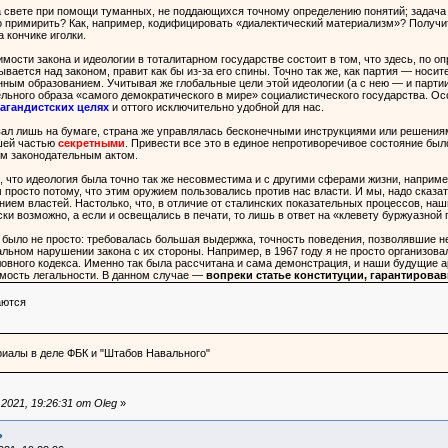
 свете при помощи туманных, не поддающихся точному определению понятий; задача 
то примирить? Как, например, кодифицировать «диалектический материализм»? Получи
а кончике иголки.
ости закона и идеологии в тоталитарном государстве состоит в том, что здесь, по опр
зывается над законом, правит как бы из-за его спины. Точно так же, как партия — нос
нным образованием. Учитывая же глобальные цели этой идеологии (а с нею — и партии
льного образа «самого демократического в мире» социалистического государства. О
агандистских целях
и оттого исключительно удобной для нас.
вал лишь на бумаге, страна же управлялась бесконечными инструкциями или решения
шей частью
секретными
. Привести все это в единое непротиворечивое состояние был
им законодательным актом.
 что идеология была точно так же несовместима и с другими сферами жизни, например
росто потому, что этим оружием пользовались против нас власти. И мы, надо сказать,
нием властей. Настолько, что, в отличие от сталинских показательных процессов, на
ски возможно, а если и освещались в печати, то лишь в ответ на «клевету буржуазной
я было не просто: требовалась большая выдержка, точность поведения, позволявшие н
альном нарушении закона с их стороны. Например, в 1967 году я не просто организова
овного кодекса. Именно так была рассчитана и сама демонстрация, и наши будущие ар
имость легальности. В данном случае —
вопреки статье конституции, гарантирова
аются
иалы в деле ФБК и "Штабов Навального"
021, 19:26:31 от Oleg
»
?