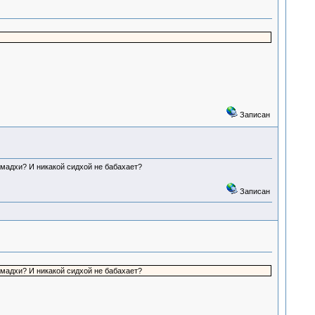
Записан
самадхи? И никакой сидхой не бабахает?
Записан
самадхи? И никакой сидхой не бабахает?