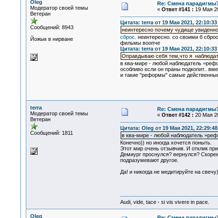
Oleg
Re: Смена парадигмы
Модератор своей темы
«
Ответ #141 :
19 Мая 20
Ветеран
Цитата: terra от 19 Мая 2021, 22:10:33
Сообщений: 8943
неинтересно почему чудище увиденн
сброс
. неинтересно. со своими б сбро
Йожык в нирване
фильмы воопче
Цитата: terra от 19 Мая 2021, 22:10:33
Оправдываю себя тем,что я наблюдат
в ква-мире - любой наблюдатель =реф
особливо если он праны подкопит.. вме
и такие "реформы" самые действенные
terra
Re: Смена парадигмы
Модератор своей темы
«
Ответ #142 :
20 Мая 20
Ветеран
Цитата: Oleg от 19 Мая 2021, 22:29:48
Сообщений: 1811
в ква-мире - любой наблюдатель =ре
Конечно)) но иногда хочется поныть.
Этот мир очень отзывчив. И отклик пр
Демиург проснулся? вернулся? Скорее, 
подразумевают другое.
Да! и никогда не медитируйте на свечу)
Audi, vide, tace - si vis vivere in pace.
Oleg
Re: Смена парадигмы