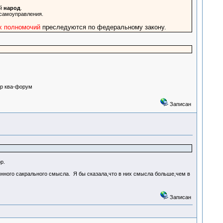
ый
народ
.
 самоуправления.
х полномочий
преследуются по федеральному закону.
ор ква-форум
Записан
р.
ного сакрального смысла. Я бы сказала,что в них смысла больше,чем в
Записан