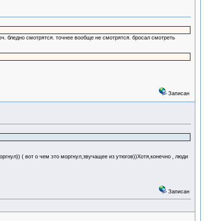
оч. бледно смотрятся. точнее вообще не смотрятся. бросал смотреть
Записан
ргнул)) ( вот о чем это моргнул,звучащее из утюгов))Хотя,конечно , люди
Записан