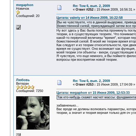
megaphon
Re: Том 6, вып. 2, 2009
Новичок
«
Ответ #252 :
15 Июня 2009, 16:56:31 »
Сообщений: 20
Цитата: valeriy от 14 Июня 2009, 16:22:58
Вы не чувствуете, что в данной выдержке, привед
божественной силой, принуждающей затем все про
Ну вот здесь у Вас была попытка проникнуть поглу
теории, а в существующих теориях. Что понимает
какой-то первичной величины "время", которая пер
божественной силой. В моей же теории время втор
Как следует и из теории относительности, при дви
время не существует. Оно возникает как функция,
моей теории эти объекты - вихри, существующие в
Я чувствую, что еще немного, и Вы поймете фило
вопросы при восприятии новой теории.
Любовь
Re: Том 6, вып. 2, 2009
Ветеран
«
Ответ #253 :
15 Июня 2009, 17:04:09 »
Сообщений: 7250
Цитата: megaphon от 15 Июня 2009, 12:53:33
Так кто-нибудь скажет насчет массы: фундамента
забавненько...
Вас вроде не должны волновать параметры, которы
теории, а значит и теория верная только для оч узз