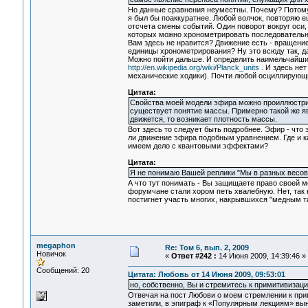
Но данные сравнения неуместны. Почему? Потому ч
я был бы поаккуратнее. Любой волчок, повторяю ещ
отсчета смены событий. Один поворот вокруг оси, в
которых можно хронометрировать последовательно
Вам здесь не нравится? Движение есть - вращение
единицы хронометрирования? Ну это всюду так, 
Можно пойти дальше. И определить наимельчайшие
http://en.wikipedia.org/wiki/Planck_units
. И здесь нет
механические ходики). Почти любой осциллирующи
Цитата:
Свойства моей модели эфира можно проиллюстрир
существует понятие массы. Примерно такой же явл
движется, то возникает плотность массы.
Вот здесь то следует быть подробнее. Эфир - что
ли движение эфира подобным уравнением. Где и к
имеем дело с квантовыми эффектами?
Цитата:
Я не понимаю Вашей реплики "Мы в разных весов
А что тут понимать - Вы защищаете право своей м
форумчане стали хором петь хвалебную. Нет, так 
постигнет участь многих, накрывшихся "медным т
megaphon
Re: Том 6, вып. 2, 2009
Новичок
«
Ответ #242 :
14 Июня 2009, 14:39:46 »
Сообщений: 20
Цитата: Любовь от 14 Июня 2009, 09:53:01
но, собственно, Вы и стремитесь к примитивизаци
Отвечая на пост Любови о моем стремлении к прим
заметили, в эпиграф к «Популярным лекциям» вын