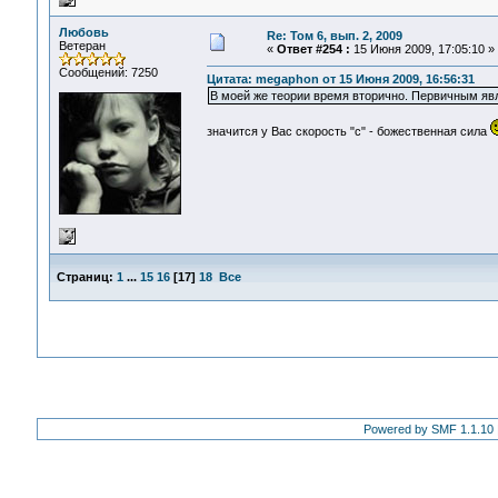
Любовь
Re: Том 6, вып. 2, 2009
Ветеран
«
Ответ #254 :
15 Июня 2009, 17:05:10 »
Сообщений: 7250
Цитата: megaphon от 15 Июня 2009, 16:56:31
В моей же теории время вторично. Первичным явл
значится у Вас скорость "с" - божественная сила
Страниц:
1
...
15
16
[
17
]
18
Все
Powered by SMF 1.1.10