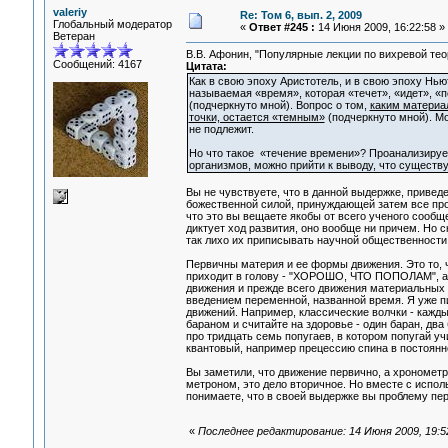
valeriy
Re: Том 6, вып. 2, 2009
Глобальный модератор
«
Ответ #245 :
14 Июня 2009, 16:22:58 »
Ветеран
В.В. Афонин, "Популярные лекции по вихревой теори
Сообщений: 4167
Цитата:
Как в свою эпоху Аристотель, и в свою эпоху Нью
называемая «время», которая «течет», «идет», «п
(подчеркнуто мной). Вопрос о том,
каким материа
точки, остается «темным»
(подчеркнуто мной). М
не подлежит.
Но что такое «течение времени»? Проанализируе
организмов, можно прийти к выводу, что существ
Вы не чувствуете, что в данной выдержке, привед
божественной силой, принуждающей затем все проц
что это вы вещаете якобы от всего ученого сообще
диктует ход развития, оно вообще ни причем. Но 
так лихо их приписывать научной общественности
Первичны материя и ее формы движения. Это то, ч
приходит в голову - "ХОРОШО, ЧТО ПОПОЛАМ", а во
движения и прежде всего движения материальных 
введением переменной, названной время. Я уже п
движений. Например, классические волчки - кажды
бараном и считайте на здоровье - один баран, два 
про тридцать семь попугаев, в котором попугай у
квантовый, например прецессию спина в постоянн
Вы заметили, что движение первично, а хронометри
метроном, это дело вторичное. Но вместе с испо
понимаете, что в своей выдержке вы проблему пере
«
Последнее редактирование: 14 Июня 2009, 19:52