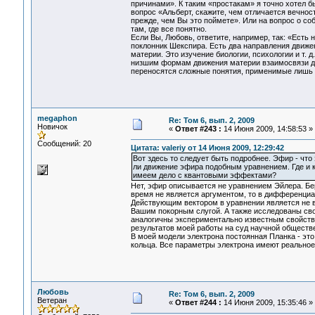
причинами». К таким «простакам» я точно хотел 
вопрос «Альберт, скажите, чем отличается вечност
прежде, чем Вы это поймете». Или на вопрос о со
там, где все понятно.
Если Вы, Любовь, ответите, например, так: «Есть 
поклонник Шекспира. Есть два направления движен
материи. Это изучение биологии, психологии и т. 
низшим формам движения материи взаимосвязи до
переносятся сложные понятия, применимые лишь
megaphon
Re: Том 6, вып. 2, 2009
Новичок
«
Ответ #243 :
14 Июня 2009, 14:58:53 »
Сообщений: 20
Цитата: valeriy от 14 Июня 2009, 12:29:42
Вот здесь то следует быть подробнее. Эфир - чт
ли движение эфира подобным уравнением. Где и к
имеем дело с квантовыми эффектами?
Нет, эфир описывается не уравнением Эйлера. Бер
время не является аргументом, то в дифференциа
Действующим вектором в уравнении является не ве
Вашим покорным слугой. А также исследованы свой
аналогичны экспериментально известным свойствам
результатов моей работы на суд научной обществ
В моей модели электрона постоянная Планка - эт
кольца. Все параметры электрона имеют реальное
Любовь
Re: Том 6, вып. 2, 2009
Ветеран
«
Ответ #244 :
14 Июня 2009, 15:35:46 »