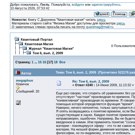
Добро пожаловать,
Гость
. Пожалуйста,
войдите
или
зарегистрируйтесь
.
10 Августа 2026, 07:53:42
Новости:
Книгу С.Доронина "Квантовая магия" читать
здесь
Материалы старого сайта "Физика Магии" доступны для просмотра
здесь
О замеченных глюках просьба писать на почту
quantmag@mail.ru
Квантовый Портал
Квантовая Магия
0 Пользователе
Журнал "Квантовая Магия"
Том 6, вып. 2, 2009
Страниц:
1
...
15
16
[
17
]
18
Все
Тема: Том 6, вып. 2, 2009 (Прочитано 521176 раз
Автор
megaphon
Re: Том 6, вып. 2, 2009
Новичок
«
Ответ #240 :
14 Июня 2009, 11:13:32 »
Сообщений: 20
Еще раз говорю, что спорить об уравнениях без у
отсутствует "частная" производная по времени. Пр
"конвективная" производная по времени. Я говорю 
помощью которой определяется функция "время".
Наверно, ничего непонятно, только запутывается с
Я опять возвращаюсь к понятию времени, если Вы 
существующие в науке. Каждое понятие применимо
неправомерен, ошибочен. Например, Вы не будете 
введенное в химии. Или применять понятие "созн
материи - покоящемуся эфиру - это то же самое 
материи. На низшей форме движения материи, как
философии, но по-видимому, этого не избежать.