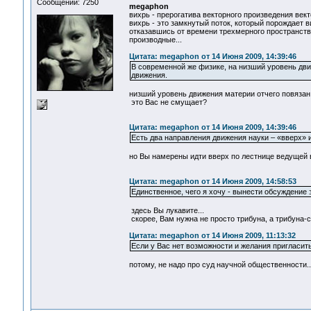
Сообщений: 7250
megaphon
вихрь - прерогатива векторного произведения вект
вихрь - это замкнутый поток, который порождает в
отказавшись от времени трехмерного пространства
производные...
Цитата: megaphon от 14 Июня 2009, 14:39:46
В современной же физике, на низший уровень дв
движения.
низший уровень движения материи отчего повязан 
это Вас не смущает?
Цитата: megaphon от 14 Июня 2009, 14:39:46
Есть два направления движения науки – «вверх» и
но Вы намерены идти вверх по лестнице ведущей в
Цитата: megaphon от 14 Июня 2009, 14:58:53
Единственное, чего я хочу - вынести обсуждение 
здесь Вы лукавите...
скорее, Вам нужна не просто трибуна, а трибуна-с
Цитата: megaphon от 14 Июня 2009, 11:13:32
Если у Вас нет возможности и желания пригласить
потому, не надо про суд научной общественности..