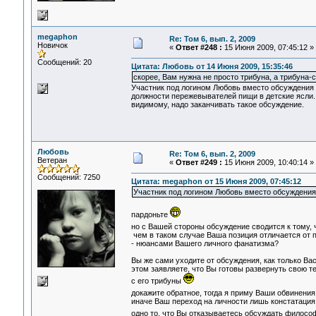
megaphon
Re: Том 6, вып. 2, 2009
Новичок
«
Ответ #248 :
15 Июня 2009, 07:45:12 »
Сообщений: 20
Цитата: Любовь от 14 Июня 2009, 15:35:46
скорее, Вам нужна не просто трибуна, а трибуна-с
Участник под логином Любовь вместо обсуждения т
должности пережевывателей пищи в детские ясли.
видимому, надо заканчивать такое обсуждение.
Любовь
Re: Том 6, вып. 2, 2009
Ветеран
«
Ответ #249 :
15 Июня 2009, 10:40:14 »
Сообщений: 7250
Цитата: megaphon от 15 Июня 2009, 07:45:12
Участник под логином Любовь вместо обсуждения 
пардоньте
но с Вашей стороны обсуждение сводится к тому, 
чем в таком случае Ваша позиция отличается от 
- нюансами Вашего личного фанатизма?
Вы же сами уходите от обсуждения, как только Ва
этом заявляете, что Вы готовы развернуть свою те
с его трибуны
докажите обратное, тогда я приму Ваши обвинения
иначе Ваш переход на личности лишь констатация
одно то, что Вы отказываетесь обсуждать философ