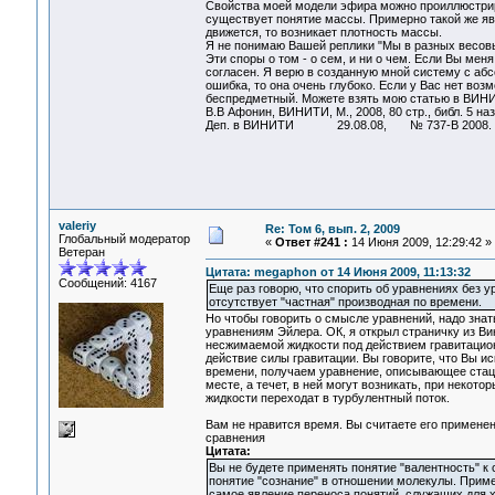
Свойства моей модели эфира можно проиллюстриро
существует понятие массы. Примерно такой же явл
движется, то возникает плотность массы.
Я не понимаю Вашей реплики "Мы в разных весовых
Эти споры о том - о сем, и ни о чем. Если Вы меня
согласен. Я верю в созданную мной систему с абсо
ошибка, то она очень глубоко. Если у Вас нет воз
беспредметный. Можете взять мою статью в ВИНИ
В.В Афонин, ВИНИТИ, М., 2008, 80 стр., библ. 5 назв
Деп. в ВИНИТИ 29.08.08, № 737-В 2008. Но, в
valeriy
Re: Том 6, вып. 2, 2009
Глобальный модератор
«
Ответ #241 :
14 Июня 2009, 12:29:42 »
Ветеран
Цитата: megaphon от 14 Июня 2009, 11:13:32
Сообщений: 4167
Еще раз говорю, что спорить об уравнениях без 
отсутствует "частная" производная по времени.
Но чтобы говорить о смысле уравнений, надо знат
уравнениям Эйлера. ОК, я открыл страничку из В
несжимаемой жидкости под действием гравитацио
действие силы гравитации. Вы говорите, что Вы и
времени, получаем уравнение, описывающее стацио
месте, а течет, в ней могут возникать, при некот
жидкости переходат в турбулентный поток.
Вам не нравится время. Вы считаете его примене
сравнения
Цитата:
Вы не будете применять понятие "валентность" к 
понятие "сознание" в отношении молекулы. Приме
самое явление переноса понятий, служащих для 