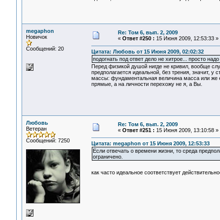
megaphon
Re: Том 6, вып. 2, 2009
Новичок
«
Ответ #250 :
15 Июня 2009, 12:53:33 »
Сообщений: 20
Цитата: Любовь от 15 Июня 2009, 02:02:32
подогнать под ответ дело не хитрое... просто надо
Перед физикой душой нигде не кривил, вообще слу
предполагается идеальной, без трения, значит, у 
массы: фундаментальная величина масса или же ее
прямые, а на личности перехожу не я, а Вы.
Любовь
Re: Том 6, вып. 2, 2009
Ветеран
«
Ответ #251 :
15 Июня 2009, 13:10:58 »
Сообщений: 7250
Цитата: megaphon от 15 Июня 2009, 12:53:33
Если отвечать о времени жизни, то среда предпол
ограничено.
как часто идеальное соответствует действительн