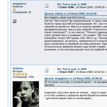
megaphon
Re: Том 6, вып. 2, 2009
Новичок
«
Ответ #246 :
14 Июня 2009, 23:08:28 »
Сообщений: 20
Цитата: valeriy от 14 Июня 2009, 16:22:58
вот видите, какие они бестолочи,
Насчет "бестолочи" Вы преувеличили: я таких слов
Ньютон таких мыслей не высказывали. Но - все те
таковой не является. Масса и энергия линейно св
фундаментальнее: масса или энергия? Спросите об
покоя электрона?", то он ответит: "Пятьсот одинн
ответ должен быть в граммах". Он скажет: "Вот к
измеряем только 100 грамм, 150, 250 и т.д." Экс
аннигилировать, исчезнуть, превратиться в излуче
быть исключена из базовой системы величин. Одн
Относительно времени вопрос еще более сложен. Ч
величина, и эта система решает все (по крайней м
Любовь
Re: Том 6, вып. 2, 2009
Ветеран
«
Ответ #247 :
15 Июня 2009, 02:02:32 »
Сообщений: 7250
Цитата: megaphon от 14 Июня 2009, 23:08:28
Я построил систему, в которой время - не фундам
физики.
подогнать под ответ дело не хитрое... просто надо
а что Вы скажите о времени жизни Вашей вселенн
- для жизни время просто необходимо...