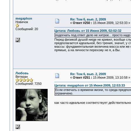
megaphon
Re: Том 6, вып. 2, 2009
Новичок
«
Ответ #250 :
15 Июня 2009, 12:53:33 »
Сообщений: 20
Цитата: Любовь от 15 Июня 2009, 02:02:32
подогнать под ответ дело не хитрое... просто надо
Перед физикой душой нигде не кривил, вообще слу
предполагается идеальной, без трения, значит, у 
массы: фундаментальная величина масса или же ее
прямые, а на личности перехожу не я, а Вы.
Любовь
Re: Том 6, вып. 2, 2009
Ветеран
«
Ответ #251 :
15 Июня 2009, 13:10:58 »
Сообщений: 7250
Цитата: megaphon от 15 Июня 2009, 12:53:33
Если отвечать о времени жизни, то среда предпол
ограничено.
как часто идеальное соответствует действительн