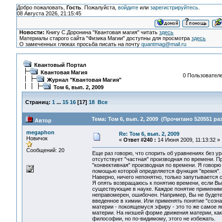
Добро пожаловать,
Гость
. Пожалуйста,
войдите
или
зарегистрируйтесь
.
08 Августа 2026, 21:15:45
Новости:
Книгу С.Доронина "Квантовая магия" читать
здесь
Материалы старого сайта "Физика Магии" доступны для просмотра
здесь
О замеченных глюках просьба писать на почту
quantmag@mail.ru
Квантовый Портал
Квантовая Магия
0 Пользователе
Журнал "Квантовая Магия"
Том 6, вып. 2, 2009
Страниц:
1
...
15
16
[
17
]
18
Все
Тема: Том 6, вып. 2, 2009 (Прочитано 520551 раз
Автор
megaphon
Re: Том 6, вып. 2, 2009
Новичок
«
Ответ #240 :
14 Июня 2009, 11:13:32 »
Сообщений: 20
Еще раз говорю, что спорить об уравнениях без у
отсутствует "частная" производная по времени. Пр
"конвективная" производная по времени. Я говорю 
помощью которой определяется функция "время".
Наверно, ничего непонятно, только запутывается с
Я опять возвращаюсь к понятию времени, если Вы 
существующие в науке. Каждое понятие применимо
неправомерен, ошибочен. Например, Вы не будете 
введенное в химии. Или применять понятие "созн
материи - покоящемуся эфиру - это то же самое 
материи. На низшей форме движения материи, как
философии, но по-видимому, этого не избежать.