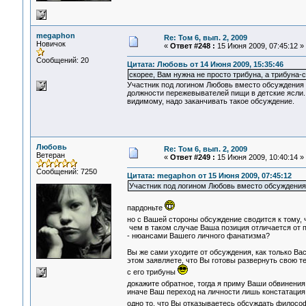
megaphon
Re: Том 6, вып. 2, 2009
Новичок
«
Ответ #248 :
15 Июня 2009, 07:45:12 »
Сообщений: 20
Цитата: Любовь от 14 Июня 2009, 15:35:46
скорее, Вам нужна не просто трибуна, а трибуна-с
Участник под логином Любовь вместо обсуждения т
должности пережевывателей пищи в детские ясли.
видимому, надо заканчивать такое обсуждение.
Любовь
Re: Том 6, вып. 2, 2009
Ветеран
«
Ответ #249 :
15 Июня 2009, 10:40:14 »
Сообщений: 7250
Цитата: megaphon от 15 Июня 2009, 07:45:12
Участник под логином Любовь вместо обсуждения 
пардоньте
но с Вашей стороны обсуждение сводится к тому, 
чем в таком случае Ваша позиция отличается от 
- нюансами Вашего личного фанатизма?
Вы же сами уходите от обсуждения, как только Ва
этом заявляете, что Вы готовы развернуть свою те
с его трибуны
докажите обратное, тогда я приму Ваши обвинения
иначе Ваш переход на личности лишь констатация
одно то, что Вы отказываетесь обсуждать философ