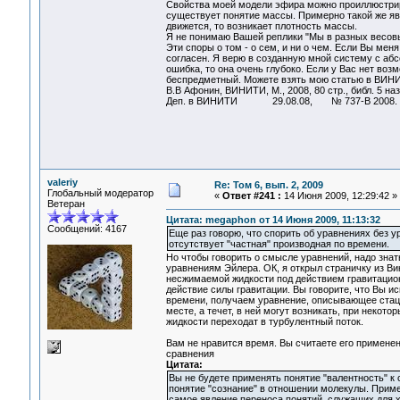
Свойства моей модели эфира можно проиллюстриро
существует понятие массы. Примерно такой же явл
движется, то возникает плотность массы.
Я не понимаю Вашей реплики "Мы в разных весовых
Эти споры о том - о сем, и ни о чем. Если Вы меня
согласен. Я верю в созданную мной систему с абсо
ошибка, то она очень глубоко. Если у Вас нет воз
беспредметный. Можете взять мою статью в ВИНИ
В.В Афонин, ВИНИТИ, М., 2008, 80 стр., библ. 5 назв
Деп. в ВИНИТИ 29.08.08, № 737-В 2008. Но, в
valeriy
Re: Том 6, вып. 2, 2009
Глобальный модератор
«
Ответ #241 :
14 Июня 2009, 12:29:42 »
Ветеран
Цитата: megaphon от 14 Июня 2009, 11:13:32
Сообщений: 4167
Еще раз говорю, что спорить об уравнениях без 
отсутствует "частная" производная по времени.
Но чтобы говорить о смысле уравнений, надо знат
уравнениям Эйлера. ОК, я открыл страничку из В
несжимаемой жидкости под действием гравитацио
действие силы гравитации. Вы говорите, что Вы и
времени, получаем уравнение, описывающее стацио
месте, а течет, в ней могут возникать, при некот
жидкости переходат в турбулентный поток.
Вам не нравится время. Вы считаете его примене
сравнения
Цитата:
Вы не будете применять понятие "валентность" к 
понятие "сознание" в отношении молекулы. Приме
самое явление переноса понятий, служащих для 