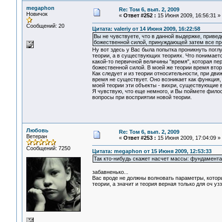
megaphon
Re: Том 6, вып. 2, 2009
Новичок
«
Ответ #252 :
15 Июня 2009, 16:56:31 »
Сообщений: 20
Цитата: valeriy от 14 Июня 2009, 16:22:58
Вы не чувствуете, что в данной выдержке, привед
божественной силой, принуждающей затем все про
Ну вот здесь у Вас была попытка проникнуть поглу
теории, а в существующих теориях. Что понимает
какой-то первичной величины "время", которая пер
божественной силой. В моей же теории время втор
Как следует и из теории относительности, при дви
время не существует. Оно возникает как функция,
моей теории эти объекты - вихри, существующие в
Я чувствую, что еще немного, и Вы поймете фило
вопросы при восприятии новой теории.
Любовь
Re: Том 6, вып. 2, 2009
Ветеран
«
Ответ #253 :
15 Июня 2009, 17:04:09 »
Сообщений: 7250
Цитата: megaphon от 15 Июня 2009, 12:53:33
Так кто-нибудь скажет насчет массы: фундамента
забавненько...
Вас вроде не должны волновать параметры, которы
теории, а значит и теория верная только для оч узз