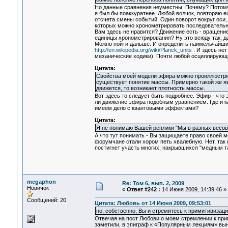
Но данные сравнения неуместны. Почему? Потому ч
я был бы поаккуратнее. Любой волчок, повторяю ещ
отсчета смены событий. Один поворот вокруг оси, в
которых можно хронометрировать последовательно
Вам здесь не нравится? Движение есть - вращение
единицы хронометрирования? Ну это всюду так, 
Можно пойти дальше. И определить наимельчайшие
http://en.wikipedia.org/wiki/Planck_units
. И здесь нет
механические ходики). Почти любой осциллирующи
Цитата:
Свойства моей модели эфира можно проиллюстрир
существует понятие массы. Примерно такой же явл
движется, то возникает плотность массы.
Вот здесь то следует быть подробнее. Эфир - что
ли движение эфира подобным уравнением. Где и к
имеем дело с квантовыми эффектами?
Цитата:
Я не понимаю Вашей реплики "Мы в разных весов
А что тут понимать - Вы защищаете право своей м
форумчане стали хором петь хвалебную. Нет, так 
постигнет участь многих, накрывшихся "медным т
megaphon
Re: Том 6, вып. 2, 2009
Новичок
«
Ответ #242 :
14 Июня 2009, 14:39:46 »
Сообщений: 20
Цитата: Любовь от 14 Июня 2009, 09:53:01
но, собственно, Вы и стремитесь к примитивизаци
Отвечая на пост Любови о моем стремлении к прим
заметили, в эпиграф к «Популярным лекциям» вын