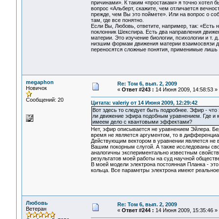
причинами». К таким «простакам» я точно хотел 
вопрос «Альберт, скажите, чем отличается вечност
прежде, чем Вы это поймете». Или на вопрос о со
там, где все понятно.
Если Вы, Любовь, ответите, например, так: «Есть 
поклонник Шекспира. Есть два направления движен
материи. Это изучение биологии, психологии и т. 
низшим формам движения материи взаимосвязи до
переносятся сложные понятия, применимые лишь
megaphon
Re: Том 6, вып. 2, 2009
Новичок
«
Ответ #243 :
14 Июня 2009, 14:58:53 »
Сообщений: 20
Цитата: valeriy от 14 Июня 2009, 12:29:42
Вот здесь то следует быть подробнее. Эфир - чт
ли движение эфира подобным уравнением. Где и к
имеем дело с квантовыми эффектами?
Нет, эфир описывается не уравнением Эйлера. Бер
время не является аргументом, то в дифференциа
Действующим вектором в уравнении является не ве
Вашим покорным слугой. А также исследованы свой
аналогичны экспериментально известным свойствам
результатов моей работы на суд научной обществ
В моей модели электрона постоянная Планка - эт
кольца. Все параметры электрона имеют реальное
Любовь
Re: Том 6, вып. 2, 2009
Ветеран
«
Ответ #244 :
14 Июня 2009, 15:35:46 »