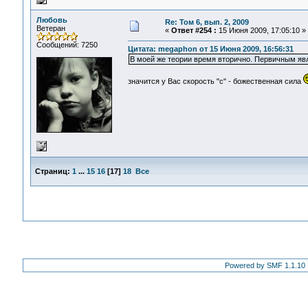
Любовь
Re: Том 6, вып. 2, 2009
Ветеран
«
Ответ #254 :
15 Июня 2009, 17:05:10 »
Сообщений: 7250
Цитата: megaphon от 15 Июня 2009, 16:56:31
В моей же теории время вторично. Первичным явл
значится у Вас скорость "с" - божественная сила
Страниц:
1
...
15
16
[
17
]
18
Все
Powered by SMF 1.1.10