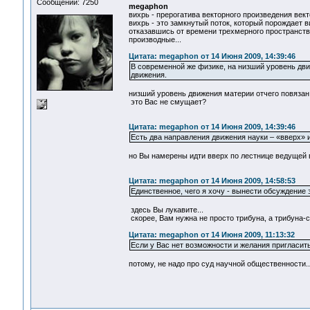
Сообщений: 7250
megaphon
вихрь - прерогатива векторного произведения вект
вихрь - это замкнутый поток, который порождает в
отказавшись от времени трехмерного пространства
производные...
Цитата: megaphon от 14 Июня 2009, 14:39:46
В современной же физике, на низший уровень дв
движения.
низший уровень движения материи отчего повязан 
это Вас не смущает?
Цитата: megaphon от 14 Июня 2009, 14:39:46
Есть два направления движения науки – «вверх» и
но Вы намерены идти вверх по лестнице ведущей в
Цитата: megaphon от 14 Июня 2009, 14:58:53
Единственное, чего я хочу - вынести обсуждение 
здесь Вы лукавите...
скорее, Вам нужна не просто трибуна, а трибуна-с
Цитата: megaphon от 14 Июня 2009, 11:13:32
Если у Вас нет возможности и желания пригласить
потому, не надо про суд научной общественности..