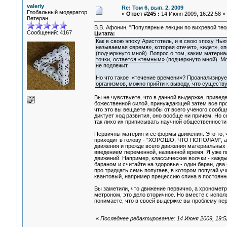
valeriy
Re: Том 6, вып. 2, 2009
Глобальный модератор
«
Ответ #245 :
14 Июня 2009, 16:22:58 »
Ветеран
В.В. Афонин, "Популярные лекции по вихревой теори
Сообщений: 4167
Цитата:
Как в свою эпоху Аристотель, и в свою эпоху Нью
называемая «время», которая «течет», «идет», «п
(подчеркнуто мной). Вопрос о том,
каким материа
точки, остается «темным»
(подчеркнуто мной). М
не подлежит.
Но что такое «течение времени»? Проанализируе
организмов, можно прийти к выводу, что существ
Вы не чувствуете, что в данной выдержке, привед
божественной силой, принуждающей затем все проц
что это вы вещаете якобы от всего ученого сообще
диктует ход развития, оно вообще ни причем. Но 
так лихо их приписывать научной общественности
Первичны материя и ее формы движения. Это то, ч
приходит в голову - "ХОРОШО, ЧТО ПОПОЛАМ", а во
движения и прежде всего движения материальных 
введением переменной, названной время. Я уже п
движений. Например, классические волчки - кажды
бараном и считайте на здоровье - один баран, два 
про тридцать семь попугаев, в котором попугай у
квантовый, например прецессию спина в постоянн
Вы заметили, что движение первично, а хронометри
метроном, это дело вторичное. Но вместе с испо
понимаете, что в своей выдержке вы проблему пере
«
Последнее редактирование: 14 Июня 2009, 19:52