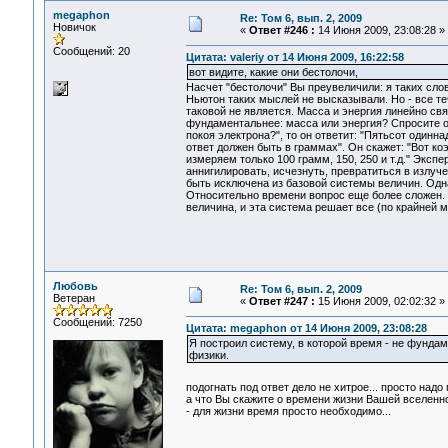
megaphon
Re: Том 6, вып. 2, 2009
Новичок
«
Ответ #246 :
14 Июня 2009, 23:08:28 »
Сообщений: 20
Цитата: valeriy от 14 Июня 2009, 16:22:58
вот видите, какие они бестолочи,
Насчет "бестолочи" Вы преувеличили: я таких слов
Ньютон таких мыслей не высказывали. Но - все те
таковой не является. Масса и энергия линейно св
фундаментальнее: масса или энергия? Спросите об
покоя электрона?", то он ответит: "Пятьсот одинн
ответ должен быть в граммах". Он скажет: "Вот к
измеряем только 100 грамм, 150, 250 и т.д." Экс
аннигилировать, исчезнуть, превратиться в излуче
быть исключена из базовой системы величин. Одн
Относительно времени вопрос еще более сложен. Ч
величина, и эта система решает все (по крайней м
Любовь
Re: Том 6, вып. 2, 2009
Ветеран
«
Ответ #247 :
15 Июня 2009, 02:02:32 »
Сообщений: 7250
Цитата: megaphon от 14 Июня 2009, 23:08:28
Я построил систему, в которой время - не фундам
физики.
подогнать под ответ дело не хитрое... просто надо
а что Вы скажите о времени жизни Вашей вселенн
- для жизни время просто необходимо...